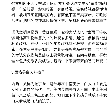
代文明所不容，被称为反动的“社会达尔文主义”而遭到
视、年龄歧视、貌相歧视、智商歧视、贫穷歧视都是“优
者、貌相丑陋基因突变者、智商低下基因突变者、好吃懒
后代而把坏的突变基因遗传下来。这对种族的未来是非常
现代文明则是另一番价值观，被称为“人权”、“生而平等
该国远离生物学意义上的歧视有多远。越远，便被看成越
种族歧视、在找工作时的年龄歧视貌相歧视，但在智商歧
素。在生活中更是如此。尤其是在智商歧视方面非常严重
的考试分数依然是藤校主要录取标准。智商与肤色一样都
理应包括免除各类歧视，包括生下来就带来的智商歧视（
3.西裔是白人的孩子
西裔，又称为拉丁裔，是分布在中南美洲，白人（主要是
女性）混血的后代。与北美的英国等白人不同，中南美洲
留下来当成二奶三奶四奶。她们生下来的孩子就成了事实
白人看成是白人的孩子。