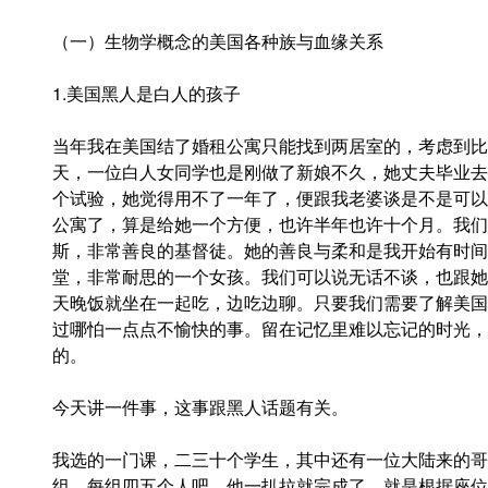
（一）生物学概念的美国各种族与血缘关系
1.美国黑人是白人的孩子
当年我在美国结了婚租公寓只能找到两居室的，考虑到比
天，一位白人女同学也是刚做了新娘不久，她丈夫毕业去
个试验，她觉得用不了一年了，便跟我老婆谈是不是可以
公寓了，算是给她一个方便，也许半年也许十个月。我们
斯，非常善良的基督徒。她的善良与柔和是我开始有时间
堂，非常耐思的一个女孩。我们可以说无话不谈，也跟她
天晚饭就坐在一起吃，边吃边聊。只要我们需要了解美国
过哪怕一点点不愉快的事。留在记忆里难以忘记的时光，
的。
今天讲一件事，这事跟黑人话题有关。
我选的一门课，二三十个学生，其中还有一位大陆来的哥
组，每组四五个人吧，他一扒拉就完成了，就是根据座位