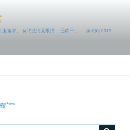
寒。 有限激情无限恨， 已吹干。 — 润涛阎 2013-