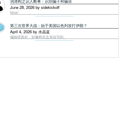
润涛阎之识人断事：识别骗子和骗语
June 28, 2026 by sidekickoff
Nice!
第三次世界大战：始于美国以色列攻打伊朗？
April 4, 2026 by 水晶蓝
编辑得真好，好像阎先生亲自写的。