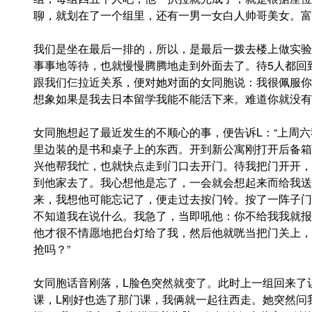
聊，就划在了一个组里，还有一男一女白人帅哥美女。富
我们是坐在最后一排的，所以，是最后一拨去楼上做实验
事事地等待，也就慢慢腾腾地走到外面去了。待5人都回
跟我们仨拉近关系，便对她对面的女同胞说：我很佩服你
想象如果是我去日本留学我能不能活下来。难道你就没有
女同胞想起了最近发生的不顺心的事，便告诉L：“上周
里边装的是书和桌子上的东西。开到新公寓刚打开后备箱
兴他帮我忙，也就快点走到门口去开门。待我把门开开，
到他家去了。我心想他是忘了，一会就会想起来而给我送
来，我想他可能忘记了，便走过去按门铃。按了一阵子门
不知道我在说什么。我急了，当即吼他：你不给我我就报
他才很不情愿地把台灯给了我，然后他就咣当把门关上，
抢吗？”
女同胞话音刚落，L脸色突然就变了。此时上一组回来了
课，L刚好也选了那门课，我俩就一起往西走。她突然问