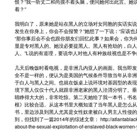
恨？”我一听丈二和尚摸不着头脑，便问她何出此言。她
着？”
我明白了，原来她是站在黑人的立场对女同胞的实话实说
发生在你身上，你会不会报警？”她想了一下说：“应该也
“那你事后会不会也跟你朋友们回忆此事？如果会，你为何
显是专对黑人的。她没必要提黑人。黑人有抢劫的，白人
人。”L说的有道理，要说华人对他人有种族歧视也是不
几天后晚饭时看电视，是非洲几内亚人的画面。我当即发
全不是一样的，便认为是美国的气候条件导致当年从非洲
于白人与黑人之间。也就在饭桌上说环境对基因型的表现
境下黑人仅仅十代人就跟非洲老家的黑人泾渭分明了。垂
睛睁得大大的，非常吃惊。第二天她给了我一本书，书名【
根》比较合适。从这本书里大概知道了当年黑人是怎么从
书，里边涉及到黑人尤其是女性奴隶被白人男主人性侵的
到，但找到了一篇2014年的综述文章： http://atlantablackstar.co
about-the-sexual-exploitation-of-enslaved-black-women