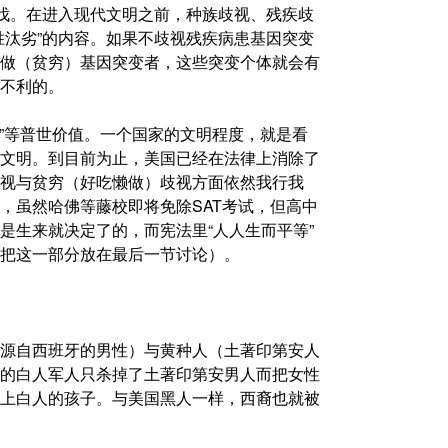
鞑伐。在进入现代文明之前，种族歧视、残疾歧
胜汰劣”的内容。如果不歧视残疾病患基因突变
做（贫穷）基因突变者，这些突变个体就会有
不利的。
权”等普世价值。一个国家的文明程度，就是看
文明。到目前为止，美国已经在法律上消除了
视与贫穷（好吃懒做）歧视方面依然我行我
，虽然哈佛等藤校即将免除SAT考试，但高中
是生来就决定了的，而宪法里“人人生而平等”
把这一部分放在最后一节讨论）。
源自西班牙的男性）与黄种人（土著印第安人
的白人军人只杀掉了土著印第安男人而把女性
上白人的孩子。与美国黑人一样，西裔也就被