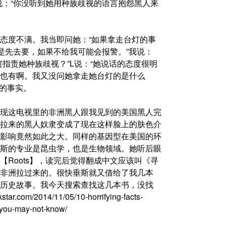
说：“你没听到她用种族歧视的语言抱怨黑人来
态度不满。我当即问她：“如果拿走台灯的事
是先去要，如果不给我可能会报警。”我说：
指责她种族歧视？”L说：“她说话的态度很明
也有啊。我又没问她拿走她台灯的是什么
争的事实。
现这电视里的非洲黑人跟我见到的美国黑人完
拉来的黑人奴隶变成了现在这样脸上的肤色介
影响竟然如此之大。同样的基因型在美国的环
斯的专业是昆虫学，也是生物领域。她听后眼
Roots】，读完后觉得翻成中文应该叫《寻
非洲拉过来的。很快垂斯就又借给了我几本
历史故事。我今天搜索查找这几本书，没找
m/2014/11/05/10-horrifying-facts-
-you-may-not-know/