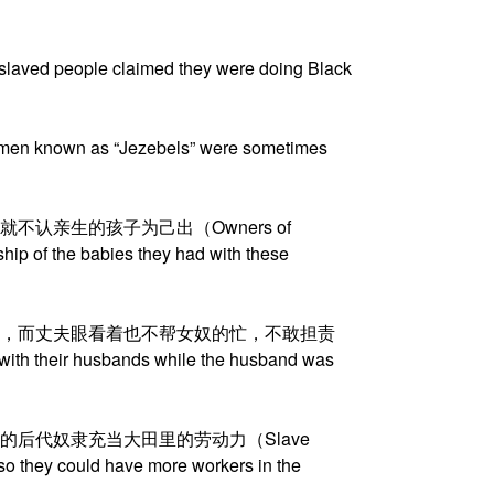
ple claimed they were doing Black
 as “Jezebels” were sometimes
认亲生的孩子为己出（Owners of
hip of the babies they had with these
，而丈夫眼看着也不帮女奴的忙，不敢担责
with their husbands while the husband was
后代奴隶充当大田里的劳动力（Slave
o they could have more workers in the