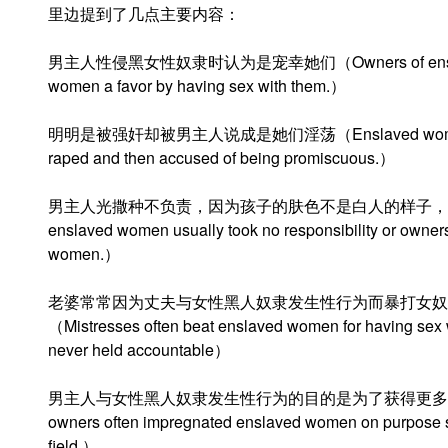
里边提到了几点主要内容：
男主人性侵黑女性奴隶时认为是宠幸她们（Owners of enslaved peo
women a favor by having sex with them.）
明明是被强奸却被男主人说成是她们淫荡（Enslaved women known
raped and then accused of being promiscuous.）
男主人光撒种不负责，因为孩子的肤色不是白人的样子，就不
enslaved women usually took no responsibility or owners
women.）
老婆常常因为丈夫与女性黑人奴隶发生性行为而暴打女奴
（Mistresses often beat enslaved women for having sex 
never held accountable）
男主人与女性黑人奴隶发生性行为的目的是为了获得更多的
owners often impregnated enslaved women on purpose s
field.）