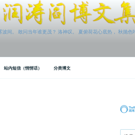
间。 敢问当年谁更茂？ 洛神叹。 夏俯荷花心底热， 秋抛色叶玉笛
站内短信（悄悄话）
分类博文
搜