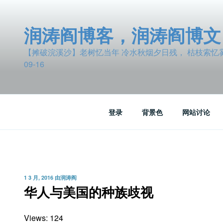
跳
至
润涛阎博客，润涛阎博文
内
容
【摊破浣溪沙】老树忆当年 冷水秋烟夕日残， 枯枝索忆雾波
09-16
登录
背景色
网站讨论
发
1 3 月, 2016
由
润涛阎
布
华人与美国的种族歧视
于
Views: 124