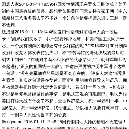
洞庭人家2016-01-11 19:39:47回复悄悄话现在看来三胖倒成了美国
制约中国最有效的伏兵。想想看如果美国同意支持金家王朝【中东
穆斯林王八蛋多着去了不多这一个】条件是要挥师东进，三胖一定
不含糊。
沈成涵2016-01-11 18:14:46回复悄悄话朝鲜前领导人的一段语
录：”如果我们失败了，我一定要炸掉地球，和美帝国主义同归于
尽。一个没有朝鲜的地球还有什么好留的呢？”2013年3月30日朝鲜
政府和政党团体发表特别声明，称”苦苦等待的殊死决战的最后时
刻终于到来”，”在朝鲜半岛不和不战的状态结束了”，朝鲜军民即将
奋起进行”正义的祖国统一大战”。在这份严厉的声明中写进了这样
一句话：”没有先军朝鲜的星球是不会存在的。”许多人对这句话没
有看懂，其实这句话是在复述上面所引用的朝鲜领导人的语录。拥
有核武器并把炸毁地球定为政府意志，着实让世界吃惊。–其实这
不过是重复毛曾经做过的事情，是毛式三观的再现而已。毛认为跟
美国打核大战有什么了不起，全世界27亿人，死一半还剩一半，中
国6亿人，死一半还剩3亿，我怕谁去。所以核大战要打就早打，大
打，一副拿人民性命当草芥的心态。
flyingcamel2016-01-11 17:46:25回复悄悄话大师的猜测不无道理！
果真如此，金三可是个顶顶级的阴谋家！玩政治的，也就得该这样