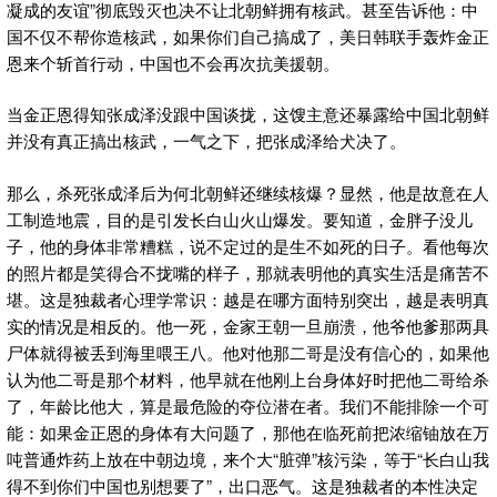
凝成的友谊”彻底毁灭也决不让北朝鲜拥有核武。甚至告诉他：中
国不仅不帮你造核武，如果你们自己搞成了，美日韩联手轰炸金正
恩来个斩首行动，中国也不会再次抗美援朝。
当金正恩得知张成泽没跟中国谈拢，这馊主意还暴露给中国北朝鲜
并没有真正搞出核武，一气之下，把张成泽给犬决了。
那么，杀死张成泽后为何北朝鲜还继续核爆？显然，他是故意在人
工制造地震，目的是引发长白山火山爆发。要知道，金胖子没儿
子，他的身体非常糟糕，说不定过的是生不如死的日子。看他每次
的照片都是笑得合不拢嘴的样子，那就表明他的真实生活是痛苦不
堪。这是独裁者心理学常识：越是在哪方面特别突出，越是表明真
实的情况是相反的。他一死，金家王朝一旦崩溃，他爷他爹那两具
尸体就得被丢到海里喂王八。他对他那二哥是没有信心的，如果他
认为他二哥是那个材料，他早就在他刚上台身体好时把他二哥给杀
了，年龄比他大，算是最危险的夺位潜在者。我们不能排除一个可
能：如果金正恩的身体有大问题了，那他在临死前把浓缩铀放在万
吨普通炸药上放在中朝边境，来个大“脏弹”核污染，等于“长白山我
得不到你们中国也别想要了”，出口恶气。这是独裁者的本性决定