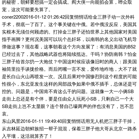
的秘密，朝鲜要想搞一定会搞成。阎大侠一向能掐会算，哗众取
宠，这次可能要失算了。
coner22002016-01-12 01:26:42回复悄悄话给金三胖子动一次外科
手术，彻底一了百了。这个事关键在中俄。若中俄没反应，美国其
实根本无须任何顾虑的。打掉金三胖子还怕世界上其他国家对美国
指手画脚？更何况美国可以玩个怂奸坏，以南韩的名义出动飞机导
弹做这事？现在看，这事朝着这个方向发展了：有消息美国的B52
已经过去了，其他战略武器也将陆续抵达。干吗？协防南韩？怕金
三胖子给首尔扔一大炮仗？中国这时候应该像旧时的商人：跟美国
袖筒里拉手谈拢价格。而后闭嘴一言不发，爱咋地咋地，大不了就
是长白山火山再喷发一次。况且后果对中国惨烈到这个程度的可能
性很小，东北亚发生这样的局部战争如果中俄不插手，总体还是可
控的。问题是，中国肯不肯这么干的问题。这就像一大一小俩SB
走街上总还是有个伴，要是任由众人玩死小SB，只剩自己一个大
SB走街上岂不太显眼？连个替自己嚎两声的伴也没有了，岂不悲
哀。
东山风景2016-01-11 19:49:40回复悄悄话用无人机把三胖子干掉，
从吉林延边朝鲜族招一帮子混混，保着三胖子他大哥从北京一路杀
入平壤，这活就算齐了！