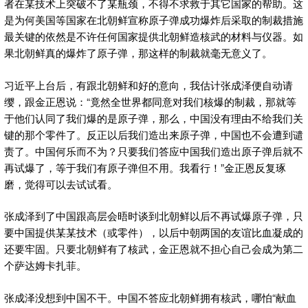
者在某技术上突破不了某瓶颈，不得不求救于其它国家的帮助。这
是为何美国等国家在北朝鲜宣称原子弹成功爆炸后采取的制裁措施
最关键的依然是不许任何国家提供北朝鲜造核武的材料与仪器。如
果北朝鲜真的爆炸了原子弹，那这样的制裁就毫无意义了。
习近平上台后，有跟北朝鲜和好的意向，我估计张成泽便自动请
缨，跟金正恩说：“竟然全世界都同意对我们核爆的制裁，那就等
于他们认同了我们爆的是原子弹，那么，中国没有理由不给我们关
键的那个零件了。反正以后我们造出来原子弹，中国也不会遭到谴
责了。中国何乐而不为？只要我们答应中国我们造出原子弹后就不
再试爆了，等于我们有原子弹但不用。我看行！”金正恩反复琢
磨，觉得可以去试试看。
张成泽到了中国跟高层会晤时谈到北朝鲜以后不再试爆原子弹，只
要中国提供某某技术（或零件），以后中朝两国的友谊比血凝成的
还要牢固。只要北朝鲜有了核武，金正恩就不担心自己会成为第二
个萨达姆卡扎菲。
张成泽没想到中国不干。中国不答应北朝鲜拥有核武，哪怕“献血