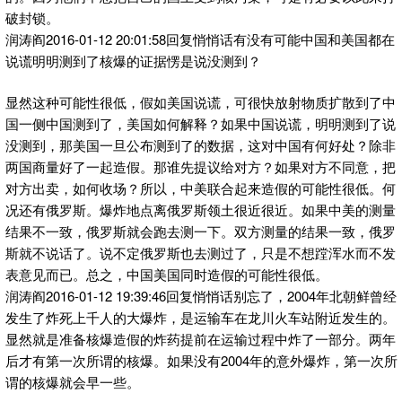
破封锁。
润涛阎2016-01-12 20:01:58回复悄悄话有没有可能中国和美国都在
说谎明明测到了核爆的证据愣是说没测到？
显然这种可能性很低，假如美国说谎，可很快放射物质扩散到了中
国一侧中国测到了，美国如何解释？如果中国说谎，明明测到了说
没测到，那美国一旦公布测到了的数据，这对中国有何好处？除非
两国商量好了一起造假。那谁先提议给对方？如果对方不同意，把
对方出卖，如何收场？所以，中美联合起来造假的可能性很低。何
况还有俄罗斯。爆炸地点离俄罗斯领土很近很近。如果中美的测量
结果不一致，俄罗斯就会跑去测一下。双方测量的结果一致，俄罗
斯就不说话了。说不定俄罗斯也去测过了，只是不想蹚浑水而不发
表意见而已。总之，中国美国同时造假的可能性很低。
润涛阎2016-01-12 19:39:46回复悄悄话别忘了，2004年北朝鲜曾经
发生了炸死上千人的大爆炸，是运输车在龙川火车站附近发生的。
显然就是准备核爆造假的炸药提前在运输过程中炸了一部分。两年
后才有第一次所谓的核爆。如果没有2004年的意外爆炸，第一次所
谓的核爆就会早一些。