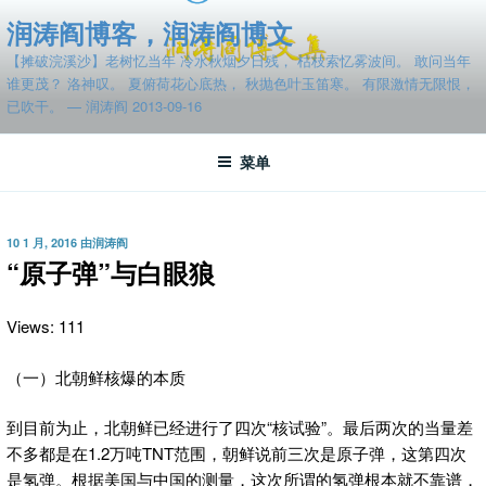
跳
润涛阎博客，润涛阎博文
至
【摊破浣溪沙】老树忆当年 冷水秋烟夕日残， 枯枝索忆雾波间。 敢问当年
内
谁更茂？ 洛神叹。 夏俯荷花心底热， 秋抛色叶玉笛寒。 有限激情无限恨，
容
已吹干。 — 润涛阎 2013-09-16
菜单
发
10 1 月, 2016
由
润涛阎
布
“原子弹”与白眼狼
于
Views: 111
（一）北朝鲜核爆的本质
到目前为止，北朝鲜已经进行了四次“核试验”。最后两次的当量差
不多都是在1.2万吨TNT范围，朝鲜说前三次是原子弹，这第四次
是氢弹。根据美国与中国的测量，这次所谓的氢弹根本就不靠谱，