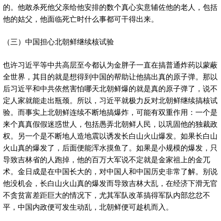
的。他敢杀死他父亲给他安排的数个真心实意辅佐他的老人，包括
他的姑父，他面临死亡时什么事都可干得出来。
（三）中国担心北朝鲜继续核试验
也许习近平等中共高层至今都认为金胖子一直在搞普通炸药以蒙蔽
全世界，其目的就是想得到中国的帮助让他搞出真的原子弹。那以
后习近平和中共依然害怕哪天北朝鲜爆的就是真的原子弹了，说不
定人家就能走出瓶颈。所以，习近平就极力反对北朝鲜继续搞核试
验。而事实上北朝鲜连续不断地搞爆炸，可能有双重作用：一个是
来个真真假假迷惑世人，包括愚弄北朝鲜人民，以巩固他的独裁政
权。另一个是不断地人造地震以诱发长白山火山爆发。如果长白山
火山真的爆发了，后面便能浑水摸鱼了。如果是小规模的爆发，只
导致吉林省的人跑掉，他的百万大军说不定就是金家祖上的金兀
术。金日成是在中国长大的，对中国人和中国历史非常了解。别说
他没机会，长白山火山真的爆发而导致吉林大乱，在经济下滑无官
不贪贫富差距巨大的情况下，尤其军队改革搞得军队内部忿忿不
平，中国内政便可发生动乱，北朝鲜便可趁机而入。