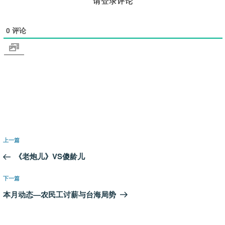
请登录评论
0
评论
文
上
上一篇
章
一
《老炮儿》VS傻龄儿
导
篇
航
文
下
下一篇
章
一
本月动态—农民工讨薪与台海局势
篇
文