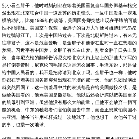
别小看金胖子，他时时刻刻都在等着美国重复当年国务卿基辛格突
然出现在北京联合中国一道反苏的历史镜头。一旦中国发生一定规
模的动乱，比如1989年的动荡，美国国务卿突然出现在平壤的可能
性不能排除。美国空军保驾，金胖子的百万大军便可雄赳赳气昂昂
跨过鸭绿江了。上次是中国跨过去，下次是北朝鲜跨过来，有来无
往非君子。这不是危言耸听，是金胖子和他爹在世时一直在想着的
梦境。习近平有中国梦，金胖子有长白山梦。别看金胖子口头上反
美，当年尼克松的翻译告诉尼克松北京大街上墙上的那些大字写的
是打倒美帝时，尼克松问毛泽东这是怎么回事，毛泽东说，那是做
给中国人民看的，我不是把你请到北京了吗。金胖子也一样，他时
刻都在等着美国国务卿突然出现在平壤的那一天。他的乐团没演出
就突然回国了，这一切羞辱中共的表演都是在给美国做投名状，是
做给美国看的，他骂美国是撒娇呢。他以后还会折腾以把美国更多
的航母引到亚洲，虽然他没有那么大的能量，但他不会放弃一切可
能的机会。中东的独裁者们害怕美国去中东，而金正恩就怕美国不
去亚洲。他爷当年用杠杆撬过一次地球了，他也想干一次他爷干过
的事，也撬一次地球。
然而，美国明知道北朝鲜试爆的不是原子弹/氢弹，那也得强硬对