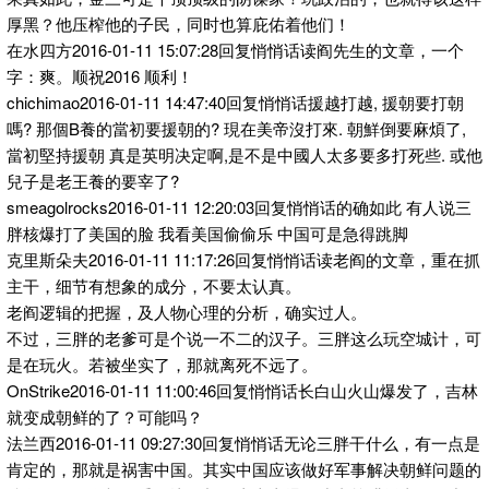
厚黑？他压榨他的子民，同时也算庇佑着他们！
在水四方2016-01-11 15:07:28回复悄悄话读阎先生的文章，一个
字：爽。顺祝2016 顺利！
chichimao2016-01-11 14:47:40回复悄悄话援越打越, 援朝要打朝
嗎? 那個B養的當初要援朝的? 現在美帝沒打來. 朝鮮倒要麻煩了,
當初堅持援朝 真是英明决定啊,是不是中國人太多要多打死些. 或他
兒子是老王養的要宰了?
smeagolrocks2016-01-11 12:20:03回复悄悄话的确如此 有人说三
胖核爆打了美国的脸 我看美国偷偷乐 中国可是急得跳脚
克里斯朵夫2016-01-11 11:17:26回复悄悄话读老阎的文章，重在抓
主干，细节有想象的成分，不要太认真。
老阎逻辑的把握，及人物心理的分析，确实过人。
不过，三胖的老爹可是个说一不二的汉子。三胖这么玩空城计，可
是在玩火。若被坐实了，那就离死不远了。
OnStrike2016-01-11 11:00:46回复悄悄话长白山火山爆发了，吉林
就变成朝鲜的了？可能吗？
法兰西2016-01-11 09:27:30回复悄悄话无论三胖干什么，有一点是
肯定的，那就是祸害中国。其实中国应该做好军事解决朝鲜问题的