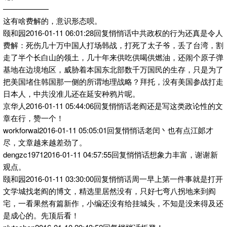
——————
这有啥费解的，意识形态呗。
颐和园2016-01-11 06:01:28回复悄悄话中共政权的行为还真是令人
费解：死伤几十万中国人打场韩战，打死了太子爷，丢了台湾，割
走了半个长白山的领土，几十年来供吃供喝供燃油，还闹个原子弹
基地在边境地区，威胁着本国东北部数千万国民的生存，只是为了
把美国堵住韩国那一侧的所谓地理战略？拜托，没有美国参战打走
日本人，中共没准儿还在延安种鸦片呢。
京华人2016-01-11 05:44:06回复悄悄话老阎还是写这类政论性的文
章在行，赞一个！
workforwal2016-01-11 05:05:01回复悄悄话老闰丶也有点江郞才
尽，文章越来越差劲了。
dengzc19712016-01-11 04:57:55回复悄悄话想象力丰富，谢谢新
观点。
颐和园2016-01-11 03:30:00回复悄悄话周一早上第一件事就是打开
文学城找老阎的博文，精选里居然没有，只好七弯八拐地来到阎
宅，一看果然有篇新作，小编还没有给挂城头，不知是没来得及还
是成心的。先顶后看！