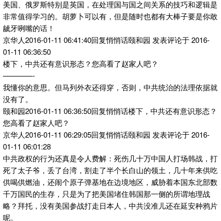
美国、俄罗斯特别是英国，在处理国与国之间关系的技巧和逻辑是
非常值得学习的。胡萝卜可以有，但是随时也都有大棒子要是你敢
龇牙咧嘴的话！
京华人2016-01-11 06:41:40回复悄悄话颐和园 发表评论于 2016-
01-11 06:36:50
楼下，中共还有意识形态？您高看了赵家人吧？
————-
我懂你的意思。但马列外衣还得穿，否则，中共统治的法理依据就
没有了。
颐和园2016-01-11 06:36:50回复悄悄话楼下，中共还有意识形态？
您高看了赵家人吧？
京华人2016-01-11 06:29:05回复悄悄话颐和园 发表评论于 2016-
01-11 06:01:28
中共政权的行为还真是令人费解：死伤几十万中国人打场韩战，打
死了太子爷，丢了台湾，割走了半个长白山的领土，几十年来供吃
供喝供燃油，还闹个原子弹基地在边境地区，威胁着本国东北部数
千万国民的生存，只是为了把美国堵住韩国那一侧的所谓地理战
略？拜托，没有美国参战打走日本人，中共没准儿还在延安种鸦片
呢。