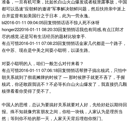
准备，一旦有机可乘，比如长白山火山爆发或者核泄露事故，中国
都可以迅速“应朝鲜的邀请”军事解决朝鲜问题，然后扶持亲中派上
台并监督有如美国行之于日本，此为一劳永逸。
bl2016-01-11 09:04:05回复悄悄话语不惊人死不休呀
honger222016-01-11 08:20:33回复悄悄话我也有同感,有点江郎才
尽的感觉.还是写有生活经历的题材比较拿手.
有点可惜2016-01-11 07:08:23回复悄悄话金家几代都是一个路子，
在中苏、现在是中美之间耍小聪明，以谋生路。
对耍小聪明的人，咱们一般怎么对付来着？
有点可惜2016-01-11 07:06:18回复悄悄话帮胖子搞出核武，只怕中
朝关系就到了彻底摊牌的时候了 — 那时候胖子就更不吝了，手握
核武，你还敢跟我说不？不必等长白山火山爆发了，我直接扔几颗
核弹看看你受得了受不了。
中国人的思维，总认为要搞好关系就要对人好，先给好处以期待回
报。殊不知就像穷富朋友之间，你给一块钱，人家认为是理所当
然；等到你不给的那一天，人家天天背后埋怨你抠门。