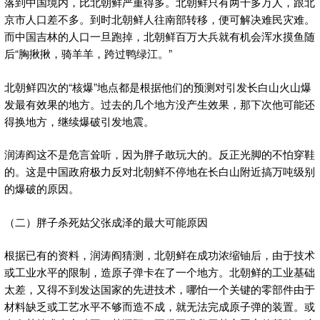
落到中国境内，比北朝鲜严重得多。北朝鲜只有两千多万人，跟北
京市人口差不多。到时北朝鲜人往南部转移，便可解决难民灾难。
而中国吉林的人口一旦跑掉，北朝鲜百万大兵就有机会浑水摸鱼随
后“胸揪揪，骑羊羊，跨过鸭绿江。”
北朝鲜四次的“核爆”地点都是根据他们的预测对引发长白山火山爆
发最有效果的地方。过去的几个地方没产生效果，那下次他可能还
得换地方，继续爆破引发地震。
润涛阎这不是危言耸听，因为胖子敢玩大的。反正光脚的不怕穿鞋
的。这是中国政府极力反对北朝鲜不停地在长白山附近搞万吨级别
的爆破的原因。
（二）胖子杀死姑父张成泽的最大可能原因
根据已有的资料，润涛阎猜测，北朝鲜在成功浓缩铀后，由于技术
或工业水平的限制，造原子弹卡在了一个地方。北朝鲜的工业基础
太差，又得不到发达国家的先进技术，哪怕一个关键的零部件由于
材料缺乏或工艺水平不够而造不成，就无法完成原子弹的装置。或