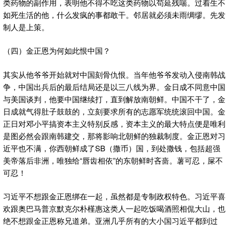
类药物的副作用，表明他不得不吃这类药物以苟延残喘。过着生不
如死生活的他，什么发疯的事都敢干。邻居就必须未雨绸缪。先发
制人是上策。
（四）金正恩为何如此恨中国？
其实从他爷爷开始就对中国刻骨仇恨。当年他爷爷发动入侵南韩战
争，中国出兵后的最后结局还是以三八线为界。金日成不同意中国
与美国谈判，他要中国继续打，直到解放南朝鲜。中国不干了，金
日成就气得肚子鼓鼓的，立刻要求所有的志愿军统统滚回中国。金
正日对邓小平搞资本主义特别反感，资本主义的最大特点便是唯利
是图必然会跟南韩建交，那将影响北朝鲜的独裁制度。金正恩对习
近平也不满，你西朝鲜成了SB（撒币）国，到处撒钱，包括超强
美帝落后非洲，唯独给“唇齿相依”的东朝鲜时吝啬。薯可忍，屎不
可忍！
习近平不想跟金正恩绑在一起，虽然都是专制政权特色。习近平喜
欢跟奥巴马普京默克尔朴槿惠这类人一起吃饭喝酒照相侃大山，也
绝不想跟金正恩称兄道弟。亚洲几乎所有的大小国习近平都到过