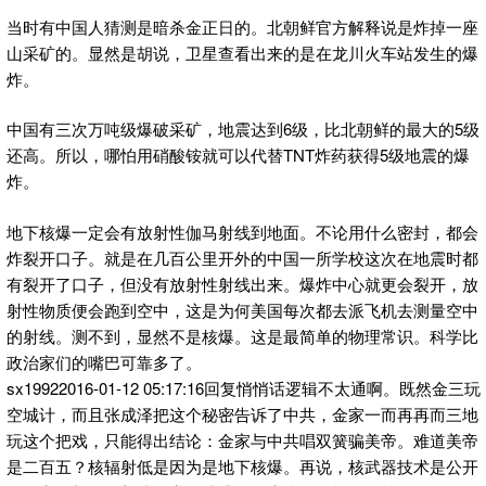
当时有中国人猜测是暗杀金正日的。北朝鲜官方解释说是炸掉一座
山采矿的。显然是胡说，卫星查看出来的是在龙川火车站发生的爆
炸。
中国有三次万吨级爆破采矿，地震达到6级，比北朝鲜的最大的5级
还高。所以，哪怕用硝酸铵就可以代替TNT炸药获得5级地震的爆
炸。
地下核爆一定会有放射性伽马射线到地面。不论用什么密封，都会
炸裂开口子。就是在几百公里开外的中国一所学校这次在地震时都
有裂开了口子，但没有放射性射线出来。爆炸中心就更会裂开，放
射性物质便会跑到空中，这是为何美国每次都去派飞机去测量空中
的射线。测不到，显然不是核爆。这是最简单的物理常识。科学比
政治家们的嘴巴可靠多了。
sx19922016-01-12 05:17:16回复悄悄话逻辑不太通啊。既然金三玩
空城计，而且张成泽把这个秘密告诉了中共，金家一而再再而三地
玩这个把戏，只能得出结论：金家与中共唱双簧骗美帝。难道美帝
是二百五？核辐射低是因为是地下核爆。再说，核武器技术是公开