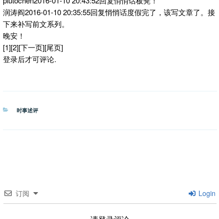
plutochen2016-01-10 20:43:52回复悄悄话板凳！
润涛阎2016-01-10 20:35:55回复悄悄话度假完了，该写文章了。接
下来补写前文系列。
晚安！
[1][2][下一页][尾页]
登录后才可评论.
分
时事述评
类
订阅
Login