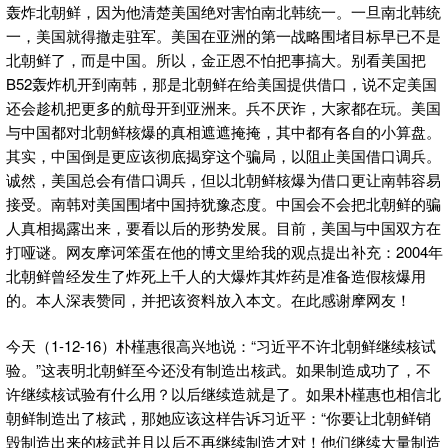
轰炸北朝鲜，因为他清楚美国绝对害怕南北韩统一。一旦南北韩统
一，美国就得撤走驻军。美国在亚洲的第一战略围堵目标早已不是
北朝鲜了，而是中国。所以，金正恩不怕把事搞大。别看美国把
B52轰炸机开到南韩，那是北朝鲜在给美国提供借口，说不定美国
还会趁机把更多的航母开到亚洲来。兵不厌诈，大家都在玩。美国
与中国都对北朝鲜核爆的真相遮遮掩掩，其中都有各自的小算盘。
其实，中国倒是更应该彻底揭穿这个骗局，以阻止美国借口调兵。
诚然，美国总会有借口调兵，但以北朝鲜核爆为借口更让南韩容易
接受。南韩对美国围堵中国持犹豫态度。中国会不会把北朝鲜的骗
人真相揭露出来，要看以后的形势发展。目前，美国与中国双方在
打哑谜。网友摩诃笨蛋在他的博文里给我的观点提出补充：2004年
北朝鲜曾经发生了炸死上千人的大爆炸其炸药是准备造假核爆用
的。本人深表赞同，并把该资料放入本文。在此感谢摩网友！
今天（1-12-16）朴槿惠很高兴地说：“习近平不许北朝鲜继续核试
验。”这表明北朝鲜至今还没有制造出核武。如果制造成功了，不
许继续核试验有什么用？以后继续造就是了。如果朴槿惠也相信北
朝鲜制造出了核武，那她应该这样告诉习近平：“你要让北朝鲜销
毁制造出来的核武并且以后不再继续制造才对！他们继续大量制造