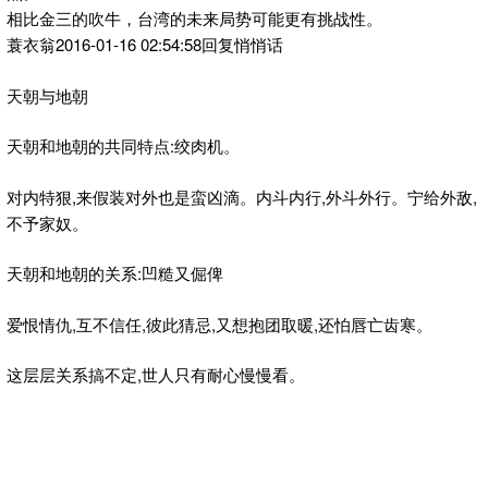
相比金三的吹牛，台湾的未来局势可能更有挑战性。
蓑衣翁2016-01-16 02:54:58回复悄悄话
天朝与地朝
天朝和地朝的共同特点:绞肉机。
对内特狠,来假装对外也是蛮凶滴。内斗内行,外斗外行。宁给外敌,
不予家奴。
天朝和地朝的关系:凹糙又倔俾
爱恨情仇,互不信任,彼此猜忌,又想抱团取暖,还怕唇亡齿寒。
这层层关系搞不定,世人只有耐心慢慢看。