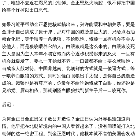
了，唯独不去近在咫尺的北朝鲜。金正恩怒火满腔，恨不得把中国
给整个炸掉以出口恶气。
如果习近平帮助金正恩把核武搞出来，兴许能缓和中朝关系，要是
金胖子自己搞成了原子弹，那对中国的威胁是巨大的。只给点石油
粮食化肥，等于喂养一条饿狼，不给吃饱，饿狼一旦有机会不会去
咬他人，而是狠咬喂养它的人。白眼狼就是这么来的。白眼狼咬死
主人是因为主人常年不喂它饱而内心逐步积攒起来的怒火，一旦有
机会就爆发了。要么一开始就不养，一口饭都不给；要么就喂饱，
当成亲人般对待。中国养越南、北朝鲜的方式就是一傻逼方式，等
于喂养白眼狼的方式。到时别怪白眼狼出手太狠，是你自己愚蠢造
成的。饿狼也是有尊严的，你常年不给吃饱饿成了白眼，你还说是
兄弟党、唇齿相依，那就别怪白眼狼找到新主子后一口咬死你。
后记：
为何金正日金正恩父子敢公开造假？金正日认为外界很难知道内
情。他早把在北朝鲜境内的中国人看管起来了，没有间谍能打入北
朝鲜的这一绝密工程。到金正恩时代，他根本就不害怕美国会发动