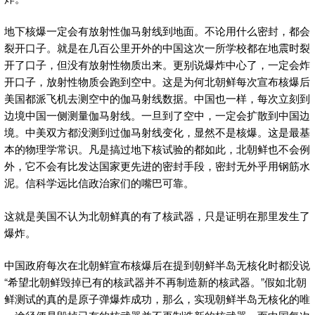
地下核爆一定会有放射性伽马射线到地面。不论用什么密封，都会
裂开口子。就是在几百公里开外的中国这次一所学校都在地震时裂
开了口子，但没有放射性物质出来。更别说爆炸中心了，一定会炸
开口子，放射性物质会跑到空中。这是为何北朝鲜每次宣布核爆后
美国都派飞机去测空中的伽马射线数据。中国也一样，每次立刻到
边境中国一侧测量伽马射线。一旦到了空中，一定会扩散到中国边
境。中美双方都没测到过伽马射线变化，显然不是核爆。这是最基
本的物理学常识。凡是搞过地下核试验的都如此，北朝鲜也不会例
外，它不会有比发达国家更先进的密封手段，密封无外乎用钢筋水
泥。信科学远比信政治家们的嘴巴可靠。
这就是美国不认为北朝鲜真的有了核武器，只是证明在那里发生了
爆炸。
中国政府每次在北朝鲜宣布核爆后在提到朝鲜半岛无核化时都没说
“希望北朝鲜毁掉已有的核武器并不再制造新的核武器。”假如北朝
鲜测试的真的是原子弹爆炸成功，那么，实现朝鲜半岛无核化的唯