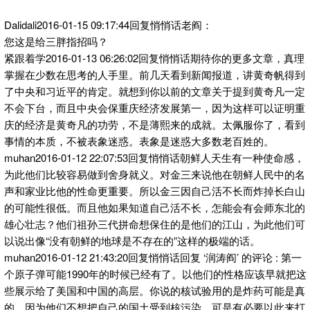
Dalidali2016-01-15 09:17:44回复悄悄话老阎：
您这是给三胖指招吗？
紧跟着学2016-01-13 06:26:02回复悄悄话期待你的更多文章，真理
掌握在少数在思考的人手里。前几天看到新闻报道，讲黄奇帆得到
了中央和习近平的肯定。就想到你以前的文章关于提到黄奇凡一定
不会下台，而且中央会保重庆经济发展第一，因为这样可以证明重
庆的经济是黄奇凡的功劳，不是薄熙来的成就。太佩服你了，看到
事情的本质，不被表象迷惑。表象是迷惑大多数老百姓的。
muhan2016-01-12 22:07:53回复悄悄话朝鲜人天生有一种使命感，
为此他们比较容易做到舍身就义。对金三来说他在朝鲜人民中的名
声和家业比他的性命更重要。所以金三因自己活不长而炸掉长白山
的可能性很低。而且他如果知道自己活不长，怎能会有会师东北的
雄心壮志？他们祖孙三代拼命想保住的是他们的江山，为此他们可
以说出像“没有朝鲜的地球是不存在的”这样的极端的话。
muhan2016-01-12 21:43:20回复悄悄话回复 ‘润涛阎’ 的评论 : 第一
个原子弹可能1990年的时候已经有了。以他们的性格应该早就把这
些展示给了美国和中国的高层。你说的核试验用的是炸药可能是真
的。因为他们不想把自己的国土受到核污染，可是有必要以此来打