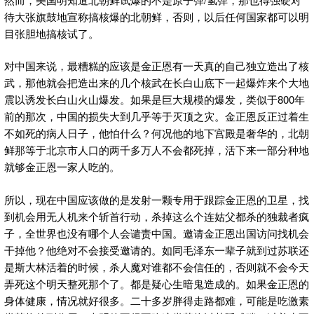
待大张旗鼓地宣称搞核爆的北朝鲜，否则，以后任何国家都可以明
目张胆地搞核试了。
对中国来说，最糟糕的应该是金正恩有一天真的自己独立造出了核
武，那他就会把造出来的几个核武在长白山底下一起爆炸来个大地
震以诱发长白山火山爆发。如果是巨大规模的爆发，类似于800年
前的那次，中国的损失大到几乎等于灭顶之灾。金正恩反正过着生
不如死的病人日子，他怕什么？何况他的地下宫殿是奢华的，北朝
鲜那等于北京市人口的两千多万人不会都死掉，活下来一部分种地
就够金正恩一家人吃的。
所以，现在中国应该做的是发射一颗专用于跟踪金正恩的卫星，找
到机会用无人机来个斩首行动，杀掉这么个连姑父都杀的独裁者疯
子，全世界也没有哪个人会谴责中国。邀请金正恩出国访问找机会
干掉他？他绝对不会接受邀请的。如同毛泽东一辈子就到过苏联还
是斯大林活着的时候，杀人魔对谁都不会信任的，否则就不会今天
弄死这个明天整死那个了。都是疑心生暗鬼造成的。如果金正恩的
身体健康，情况就好很多。二十多岁胖得走路都难，可能是吃激素