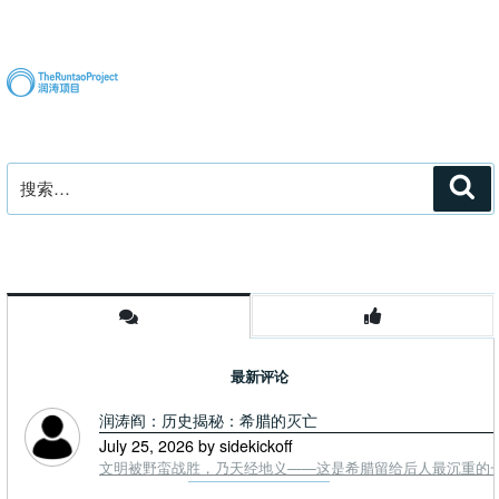
文
章
搜
搜
索
索：
最新评论
润涛阎：历史揭秘：希腊的灭亡
July 25, 2026 by sidekickoff
文明被野蛮战胜，乃天经地义——这是希腊留给后人最沉重的一课. To