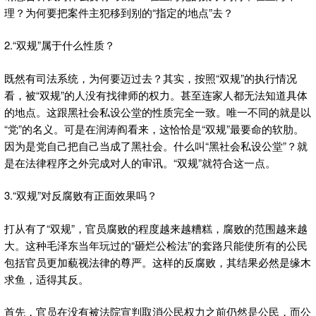
理？为何要把案件主犯移到别的“指定的地点”去？
2.“双规”属于什么性质？
既然有司法系统，为何要迈过去？其实，按照“双规”的执行情况
看，被“双规”的人没有找律师的权力。甚至连家人都无法知道具体
的地点。这跟黑社会私设公堂的性质完全一致。唯一不同的就是以
“党”的名义。可是在润涛阎看来，这恰恰是“双规”最要命的软肋。
因为是党自己把自己当成了黑社会。什么叫“黑社会私设公堂”？就
是在法律程序之外完成对人的审讯。“双规”就符合这一点。
3.“双规”对反腐败有正面效果吗？
打从有了“双规”，官员腐败的程度越来越糟糕，腐败的范围越来越
大。这种毛泽东当年玩过的“砸烂公检法”的套路只能使所有的公民
包括官员更加藐视法律的尊严。这样的反腐败，其结果必然是缘木
求鱼，适得其反。
首先，官员在没有被法院宣判取消公民权力之前仍然是公民，而公