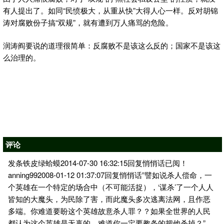
有人提出了。如同“民愤极大，从重从快”大得人心一样。反对胡锦
涛对腐败份子搞“双规”，就有遭到万人痛骂的危险。
润涛阎要说的道理很简单：反腐败不是该这么反的；国家不是该这
么治理的。
评论
发条铁皮绿蛤蟆2014-07-30 16:32:15回复悄悄话已阅！
anning992008-01-12 01:37:07回复悄悄话”譬如说杀人偿命，一
个英雄在一个特定的场合中（不可能活捉），‘谋杀’了一个人人
皆知的大魔头，为民除了害，而此魔头多次逃离法网，且作恶
多端。你难道要盼这个英雄故意杀人罪？？如果全世界的人民
都认为这个英雄是无辜的，难道你一定要教条的把他杀掉？”