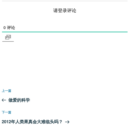
请登录评论
0
评论
文
上
上一篇
章
一
做爱的科学
导
篇
航
文
下
下一篇
章
一
2012年人类果真会大难临头吗？
篇