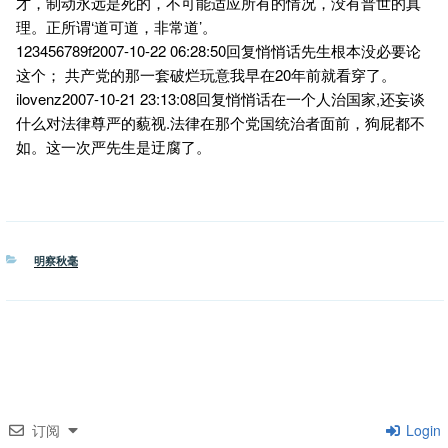
才，制动永远是死的，不可能适应所有的情况，没有普世的真
理。正所谓‘道可道，非常道’。
123456789f2007-10-22 06:28:50回复悄悄话先生根本没必要论
这个； 共产党的那一套破烂玩意我早在20年前就看穿了。
ilovenz2007-10-21 23:13:08回复悄悄话在一个人治国家,还妄谈
什么对法律尊严的藐视.法律在那个党国统治者面前，狗屁都不
如。这一次严先生是迂腐了。
分
明察秋毫
类
订阅
Login