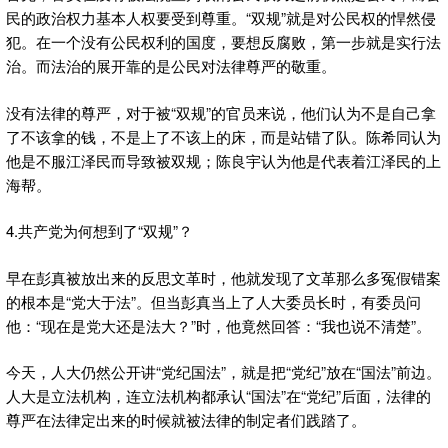
民的政治权力基本人权要受到尊重。“双规”就是对公民权的悍然侵
犯。在一个没有公民权利的国度，要想反腐败，第一步就是实行法
治。而法治的展开靠的是公民对法律尊严的敬重。
没有法律的尊严，对于被“双规”的官员来说，他们认为不是自己拿
了不该拿的钱，不是上了不该上的床，而是站错了队。陈希同认为
他是不服江泽民而导致被双规；陈良宇认为他是代表着江泽民的上
海帮。
4.共产党为何想到了“双规”？
早在彭真被放出来的反思文革时，他就发现了文革那么多冤假错案
的根本是“党大于法”。但当彭真当上了人大委员长时，有委员问
他：“现在是党大还是法大？”时，他竟然回答：“我也说不清楚”。
今天，人大仍然公开讲“党纪国法”，就是把“党纪”放在“国法”前边。
人大是立法机构，连立法机构都承认“国法”在“党纪”后面，法律的
尊严在法律定出来的时候就被法律的制定者们践踏了。