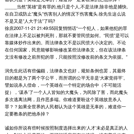
_____当然”英雄”是有罪的,他只是个人,不是法律,除非他是捕快,
在自卫或防止”魔头”伤害别人的情况下伤害魔头.徐先生这么说
不是又是”人大于法”了吗?
徐庶2007-11-21 21:49:55回复悄悄话“一个犯人，如果他犯的罪
在法律上不足以被判死刑，那就不要管民愤如何。“民愤”是可以
靠媒体炒作出来的。而法律条文不是以民愤大小决定的。不论
在任何国家，民意能够影响修改某些法律条文，但在该法律条
文没有修改之前所犯的罪，只能按照没修改前的条文为依据。”
润先生此话有些偏颇，法律条文也好，规矩条例也罢，其最终
目的都是为了两个字公平，而所谓的公平无非是‘大家觉得平’。
譬如说杀人偿命，一个英雄在一个特定的场合中（不可能活
捉），‘谋杀’了一个人人皆知的大魔头，为民除了害，而此魔头
多次逃离法网，且作恶多端。你难道要盼这个英雄故意杀人
罪？？如果全世界的人民都认为这个英雄是无辜的，难道你一
定要教条的把他杀掉？
诚如你所说有些时候按照制度选择出来的‘人才’未必是真正的人