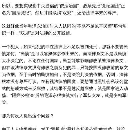
所以，要想实现党中央提倡的“依法治国”，必须先把“党纪国法”正
名为“国法党纪”。然后才能取消“双规”，还给法律本来的尊严。
这就好像当年毛泽东治国时人人认同的“不杀不足以平民愤”那句常
识一样，“双规”是对法律的公开践踏。
一个犯人，如果他犯的罪在法律上不足以被判死刑，那就不要管民
愤如何。“民愤”是可以靠媒体炒作出来的。而法律条文不是以民愤
大小决定的。不论在任何国家，民意能够影响修改某些法律条文，
但在该法律条文没有修改之前所犯的罪，只能按照没修改前的条文
为依据。至于当时的民愤如何，不是法院判决的依据。否则，法律
根本没有尊严可谈。在藐视法律的国度，要想通过黑社会私设公堂
式的惩戒方式来反腐败，其结果不是越反越腐败，就是国家进入动
荡。“砸烂公检法”后的毛泽东很快就实行了军队支左，就是变相军
管。
那为何没人提出这个问题？
由于人人痛恨腐败，对于“双规”的“黑社会私设公堂”的性质，就没