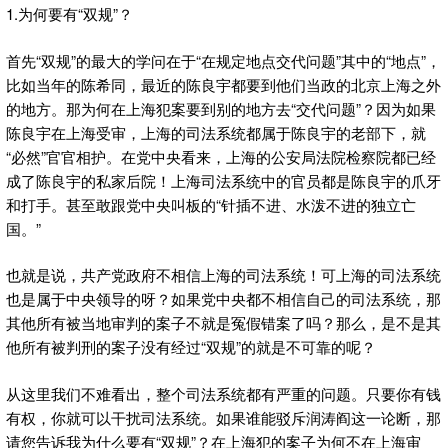
1.为何要有“双规”？
首先“双规”的最大的学问在于“在规定地点交代问题”其中的“地点”，
比如当年的陈希同，最近的陈良宇都要到他们当政的北京上海之外
的地方。那为何在上海犯案要到别的地方去“交代问题”？因为如果
陈良宇在上海受审，上海的司法系统都属于陈良宇的老部下，就
“必然”官官相护。在党中央看来，上海的公安局法院检察院都已经
成了陈良宇的私家后院！上海司法系统中的官员都是陈良宇的爪牙
和打手。甚至敢跟党中央叫板的“针插不进、水泼不进的独立亡
国。”
也就是说，共产党政府不相信上海的司法系统！可上海的司法系统
也是属于中央领导的呀？如果党中央都不相信自己的司法系统，那
其他所有被当地审判的案子不就是冤假错案了吗？那么，是不是其
他所有被判刑的案子没有经过“双规”的就是不可靠的呢？
从这里我们不难看出，整个司法系统都有严重的问题。只要你有钱
有权，你就可以干扰司法系统。如果谁能驳斥润涛阎这一论断，那
请您告诉我为什么要有“双规”？在上海犯的案子为何不在上海审