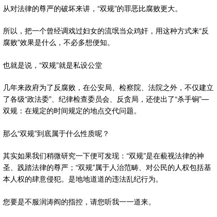
从对法律的尊严的破坏来讲，“双规”的罪恶比腐败更大。
所以，把一个曾经调戏过妇女的流氓当众鸡奸，用这种方式来“反
腐败”效果是什么，不必多想便知。
也就是说，“双规”就是私设公堂
几年来政府为了反腐败，在公安局、检察院、法院之外，不仅建立
了各级“政法委”、纪律检查委员会、反贪局，还使出了“杀手锏”—
双规：在规定的时间规定的地点交代问题。
那么“双规”到底属于什么性质呢？
其实如果我们稍微研究一下便可发现：“双规”是在藐视法律的神
圣、践踏法律的尊严；“双规”属于人治范畴、对公民的人权包括基
本人权的肆意侵犯。是地地道道的违法乱纪行为。
您要是不服润涛阎的指控，请您听我一一道来。