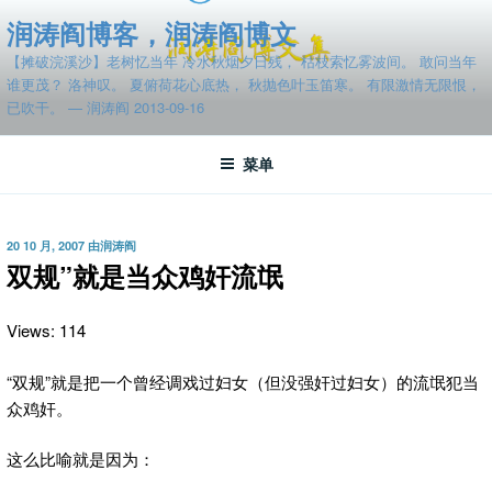
跳
润涛阎博客，润涛阎博文
至
【摊破浣溪沙】老树忆当年 冷水秋烟夕日残， 枯枝索忆雾波间。 敢问当年
内
谁更茂？ 洛神叹。 夏俯荷花心底热， 秋抛色叶玉笛寒。 有限激情无限恨，
容
已吹干。 — 润涛阎 2013-09-16
菜单
发
20 10 月, 2007
由
润涛阎
布
双规”就是当众鸡奸流氓
于
Views: 114
“双规”就是把一个曾经调戏过妇女（但没强奸过妇女）的流氓犯当
众鸡奸。
这么比喻就是因为：