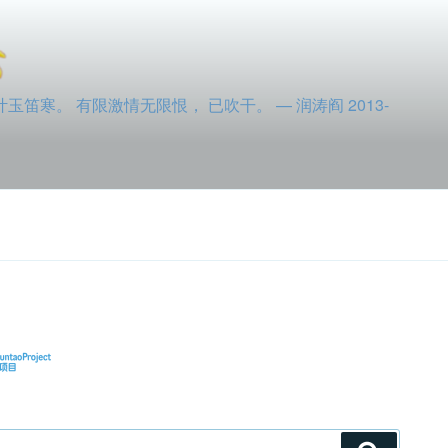
寒。 有限激情无限恨， 已吹干。 — 润涛阎 2013-