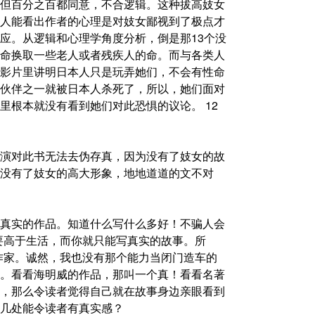
但百分之百都同意，不合逻辑。这种拔高妓女
人能看出作者的心理是对妓女鄙视到了极点才
应。从逻辑和心理学角度分析，倒是那13个没
命换取一些老人或者残疾人的命。而与各类人
影片里讲明日本人只是玩弄她们，不会有性命
伙伴之一就被日本人杀死了，所以，她们面对
里根本就没有看到她们对此恐惧的议论。 12
演对此书无法去伪存真，因为没有了妓女的故
没有了妓女的高大形象，地地道道的文不对
真实的作品。知道什么写什么多好！不骗人会
要高于生活，而你就只能写真实的故事。所
作家。诚然，我也没有那个能力当闭门造车的
。看看海明威的作品，那叫一个真！看看名著
，那么令读者觉得自己就在故事身边亲眼看到
几处能令读者有真实感？