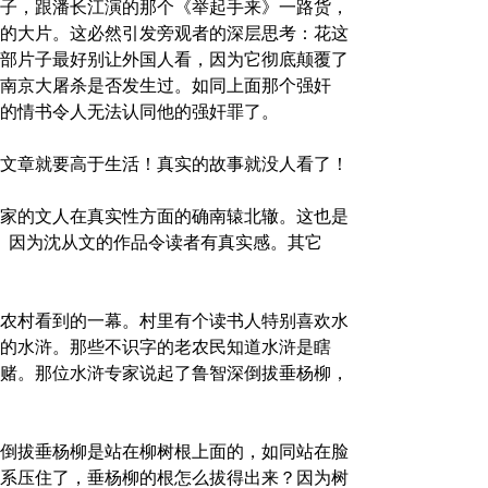
子，跟潘长江演的那个《举起手来》一路货，
的大片。这必然引发旁观者的深层思考：花这
部片子最好别让外国人看，因为它彻底颠覆了
南京大屠杀是否发生过。如同上面那个强奸
的情书令人无法认同他的强奸罪了。
文章就要高于生活！真实的故事就没人看了！
家的文人在真实性方面的确南辕北辙。这也是
文。因为沈从文的作品令读者有真实感。其它
农村看到的一幕。村里有个读书人特别喜欢水
的水浒。那些不识字的老农民知道水浒是瞎
赌。那位水浒专家说起了鲁智深倒拔垂杨柳，
倒拔垂杨柳是站在柳树根上面的，如同站在脸
系压住了，垂杨柳的根怎么拔得出来？因为树