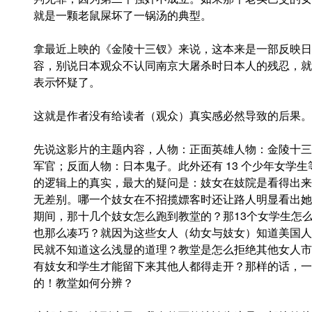
就是一颗老鼠屎坏了一锅汤的典型。
拿最近上映的《金陵十三钗》来说，这本来是一部反映日
容，别说日本观众不认同南京大屠杀时日本人的残忍，就
表示怀疑了。
这就是作者没有给读者（观众）真实感必然导致的后果。
先说这影片的主题内容，人物：正面英雄人物：金陵十三
军官；反面人物：日本鬼子。此外还有 13 个少年女学
的逻辑上的真实，最大的疑问是：妓女在妓院是看得出来
无差别。哪一个妓女在不招揽嫖客时还让路人明显看出她
期间，那十几个妓女怎么跑到教堂的？那13个女学生怎
也那么凑巧？就因为这些女人（幼女与妓女）知道美国人
民就不知道这么浅显的道理？教堂是怎么拒绝其他女人市
有妓女和学生才能留下来其他人都得走开？那样的话，一
的！教堂如何分辨？