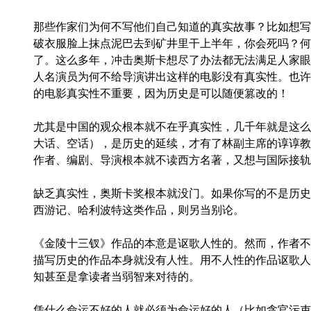
那些作家们为何不写他们自己知道的真实故事？比如想写
破衣服脸上抹点泥巴去到矿井里干上半年，你会死吗？何
了。这么多年，冲击奥斯卡想尽了办法都无法满足人家眼
人名演员为何不给导演讲出这样的电影没有真实性。也许
的电影真实性不重要，因为历史是可以随便篡改的！
尤其是中国的观众根本就不在乎真实性，几千年就是这么
大话、空话），是历史的延续，才有了林副主席的谆谆教
作者、编剧、导演根本就不读西方名著，又想与国际接轨
缺乏真实性，奥斯卡奖根本就没门。如果你写的不是历史
西游记、哈利波特这类作品，则另当别论。
《金陵十三钗》作品的本意是讴歌人性的。然而，作者不
描写历史的作品本身就没有人性。用不人性的作品讴歌人
知甚至是拿读者当弱智来对待的。
凭什么命运不好的人就必须为命运好的人（比如贪官污吏