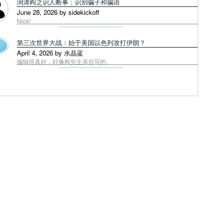
润涛阎之识人断事：识别骗子和骗语
June 28, 2026 by sidekickoff
Nice!
第三次世界大战：始于美国以色列攻打伊朗？
April 4, 2026 by 水晶蓝
编辑得真好，好像阎先生亲自写的。