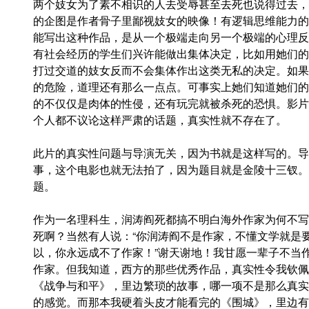
两个妓女为了素不相识的人去受辱甚至去死也说得过去，
的企图是作者骨子里鄙视妓女的映像！有逻辑思维能力的
能写出这种作品，是从一个极端走向另一个极端的心理反
有社会经历的学生们兴许能做出集体决定，比如用她们的
打过交道的妓女反而不会集体作出这类无私的决定。如果
的危险，道理还有那么一点点。可事实上她们知道她们的
的不仅仅是肉体的性侵，还有玩完就被杀死的恐惧。影片
个人都不议论这样严肃的话题，真实性就不存在了。
此片的真实性问题与导演无关，因为书就是这样写的。导
事，这个电影也就无法拍了，因为题目就是金陵十三钗。
题。
作为一名理科生，润涛阎死都搞不明白海外作家为何不写
死啊？当然有人说：“你润涛阎不是作家，不懂文学就是
以，你永远成不了作家！”谢天谢地！我甘愿一辈子不当
作家。但我知道，西方的那些优秀作品，真实性令我钦佩
《战争与和平》，里边繁琐的故事，哪一项不是那么真实
的感觉。而那本我硬着头皮才能看完的《围城》，里边有