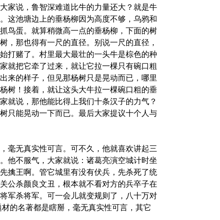
大家说，鲁智深难道比牛的力量还大？就是牛
。这池塘边上的垂杨柳因为高度不够，乌鸦和
抓鸟蛋。就算稍微高一点的垂杨柳，下面的树
树，那也得有一尺的直径。别说一尺的直径，
始打赌了。村里最大最壮的一头牛是棕色的种
家就把它牵了过来，就让它拉一棵只有碗口粗
出来的样子，但见那杨树只是晃动而已，哪里
杨树！接着，就让这头大牛拉一棵碗口粗的垂
家就说，那他能比得上我们十条汉子的力气？
树只能晃动一下而已。最后大家提议十个人与
，毫无真实性可言。可不久，他就喜欢讲起三
。他不服气，大家就说：诸葛亮演空城计时坐
先擒王啊。管它城里有没有伏兵，先杀死了统
关公杀颜良文丑，根本就不看对方的兵卒子在
将军杀将军。可一会儿就变规则了，八十万对
题材的名著都是瞎掰，毫无真实性可言，其它