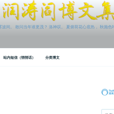
间。 敢问当年谁更茂？ 洛神叹。 夏俯荷花心底热， 秋抛色叶玉笛
站内短信（悄悄话）
分类博文
搜