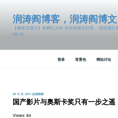
跳
至
润涛阎博客，润涛阎博文
内
容
【摊破浣溪沙】老树忆当年 冷水秋烟夕日残， 枯枝索忆雾波
09-16
登录
背景色
网站讨论
发
29 12 月, 2011
由
润涛阎
布
国产影片与奥斯卡奖只有一步之遥
于
Views: 84