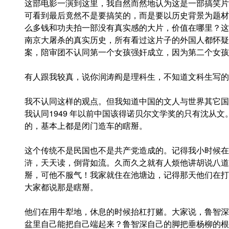
这部电影一演到这里，我自然而然地认为这是一部搞笑片
可看到最后竟然不是要搞笑的，而是要以历史背景为题材
么多钱和功夫拍一部没有真实感的大片，价值在哪里？这
南京大屠杀的真实历史，所有看过这片子的外国人都怀疑
案，陪审团不认同第一个女孩强奸成立，因为第二个女孩
有人跟我较真，说你润涛阎是理科生，不知道文科生写的
我不认同这样的观点。但我知道中国的文人与世界其它国
我认同1949 年以前中国该得诺贝尔文学奖的只有沈从
的，基本上都是闭门造车的瞎掰。
这个传统不是民国也不是共产党造成的。记得我小时候在
浒，天天读，倒背如流。久而久之就有人烦他讲胡说八道
掰，可他不服气！我家就住在池塘边，记得那天他们在打
大家都说那是瞎掰。
他们在用牛犁地，休息的时候抬杠打赌。大家说，鲁智深
盆里自己能把自己端起来？鲁智深自己的脚把垂杨柳的根