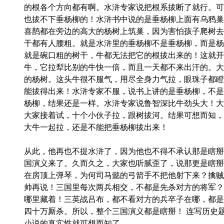
的根各个方向都有啊。水浒专家说把根系拔断了就行。可
也拔不下垂杨柳的！水浒书中说的是垂杨柳上面有乌鸦巢
喜鹊都在旁边的高大的杨树上筑巢，因为害怕孩子爬树去
干都有人腰粗。就是水浒里的垂杨柳不是垂杨柳，而是杨
就是碗口粗的树干，牛都无法把它的根拔出来的！这就开
牛，它拉犁比别的牛快一倍，而且一天都不来出汗的。大
的杨树。这头牛很不服气，用尽全身力气拉，眼珠子都瞪
能拔得出来！水浒专家不服，说书上讲的是垂杨柳，不是
杨柳，结果还是一样。水浒专家说鲁智深比牛劲头大！大
大家接着试，十个小伙子拉，跟树拔河。结果可想而知，
大牛一起拉，还是不能把垂杨柳拔出来！
从此，他再也不提水浒了，因为他也不得不承认那是瞎掰
国演义来了。久而久之，大家也听腻歪了，说那更是瞎掰
在房顶上弹琴，为何司马懿的弓箭手不把他射下来？擒贼
帅再说！三国里每次两兵相交，不都是先杀对方的将军？
哪里藏着！三英战吕布，都不看对方的兵卒子在哪，都是
四十万厮杀。所以，整个三国演义都是瞎掰！ 连写历史
小说的真实性就可想而知了。