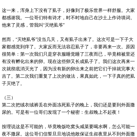
这一来，浑身上下没有了虱子，好像到了极乐世界一样舒服。大家
都感谢我。一位哥们特有诗才，时不时地自己在沙土上作诗填词。
他来了灵感，管我叫“灭绝虱爷”
然而，“灭绝虱爷”没当几天，又有虱子出来了。这次可是一下子大
家都感觉到痒了。大家反而无法容忍虱子了，非要再来一次。原因
很简单：第一次我们只是穿衣服睡觉睡了三夜而已，毕竟棉被里还
有没有孵化出来的卵。现在这些卵又长成虱子了。我们这次再来一
次就彻底消灭光了，因为没有新的卵出来之前把它们干掉就完事大
吉了。第二次我们重复了上次的做法，果真如此，一下子真的把虱
子灭绝了。
（三）
第二次把绒衣绒裤丢在外面冻死虱子的晚上，我们还是要到外面撒
尿的。可是有一位哥们发现了一个秘密：生叔晚上不起夜！
按理说这是不可能的，毕竟晚饭吃窝头咸菜要喝水啊，怎么可能一
夜不撒尿。这位哥们信誓旦旦地说他敢保证生叔夜里从不到外面撒