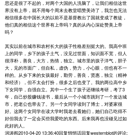
思还是很了不起的，对两个大国的人洗脑了，让我们相信这世
界没有上帝，就不用每个周末去教堂唱赞美诗了，我怎也无法
相信很多在中国长大的以前不是基督教出了国就变成了教徒，
他们真的相信这个世界有上帝吗？真的从内心深处赞美上帝
吗？
其实以前在城市和农村长大的孩子性格差别挺大的。我高中班
上的同学，乡下的孩子土气，没见过世面，知识面不宽，但人
很淳朴，善良，大方，热情，独立。城市里的孩子洋气，胆子
大，见的市面广，但自私，虚伪，势力，小心眼，但也有不一
样的。从乡下来的女孩最好，勤劳，善良，贤惠，独立（精神
和经济），但不太会打扮，很多之后也变了。我的两位高中乡
下女同学，自强自立。其中一个生了孩子还继续考研，考了3
年，自己炒股赚钱读书，最后从一个小城市跳到了一个发达城
市，把老公也带去了。另一个女同学读到了博士，对婆家很
好。这两个女同学在读大学时我老去看她们，她们自己吃得不
好但我去了一定会买些我爱吃的东西。后来我再也没碰见过如
此好的人。
润涛阎2010-04-20 13:36:40回复悄悄话回复westernblot的评论: