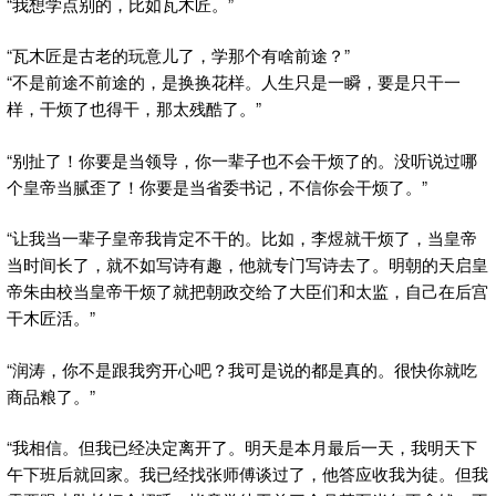
“我想学点别的，比如瓦木匠。”
“瓦木匠是古老的玩意儿了，学那个有啥前途？”
“不是前途不前途的，是换换花样。人生只是一瞬，要是只干一
样，干烦了也得干，那太残酷了。”
“别扯了！你要是当领导，你一辈子也不会干烦了的。没听说过哪
个皇帝当腻歪了！你要是当省委书记，不信你会干烦了。”
“让我当一辈子皇帝我肯定不干的。比如，李煜就干烦了，当皇帝
当时间长了，就不如写诗有趣，他就专门写诗去了。明朝的天启皇
帝朱由校当皇帝干烦了就把朝政交给了大臣们和太监，自己在后宫
干木匠活。”
“润涛，你不是跟我穷开心吧？我可是说的都是真的。很快你就吃
商品粮了。”
“我相信。但我已经决定离开了。明天是本月最后一天，我明天下
午下班后就回家。我已经找张师傅谈过了，他答应收我为徒。但我