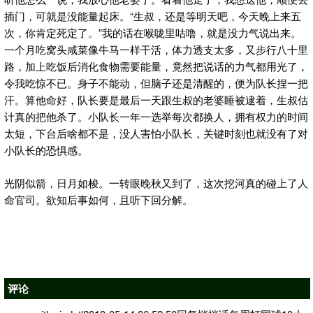
插门，可就是没能量起床。“生叔，还是等明天吧，今天晚上来五
次，你肯定死定了。”我的话在喉咙里咕噜，就是没力气说出来。
一个月吃窝头咸菜像牛马一样干活，体力透支太多，又步行八十里
路，加上吃饭后消化食物需要能量，竟然把说话的力气都用光了，
令我吃惊不已。身子不能动，但脑子还是清醒的，便为队长捏一把
汗。算他命好，队长要是最后一天跟生叔的老婆睡被逮着，生叔估
计真的把他杀了。小队长一年一选举每次都换人，拥有权力的时间
太短，下台后啥都不是，没人害怕小队长，关键时刻也就没有了对
小队长的恐惧感。
光阴似箭，日月如梭。一转眼晚秋又到了，这次挖河真的碰上了人
命官司。欲知后事如何，且听下回分解。
评论