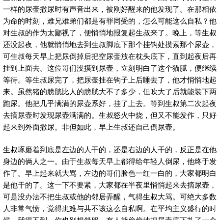
一样的尿壶撒尿时有声音出来，被刚好醒来的他发现了。在那相依
为命的时刻，难兄难弟们都是有罪同受的，怎么可能这么自私？他
对生叔的作为太鄙视了，便悄悄地报复起生叔来了。晚上，等生叔
还没起夜，他就悄悄地去到生叔脚底下那个挂钩处摸索那个尿壶，
可生叔每天早上把尿倒掉后把空尿壶放在枕头底下，直到起夜后再
挂到上面去。这位哥们没摸到尿壶，立刻明白了这个猫腻，便继续
等待。等生叔尿完了，把尿壶挂在钩子上后睡去了，他才悄悄地起
来。虽然猪的膀胱比人的膀胱大不了多少，但吹大了后就能装下两
跑尿。他把几乎满满的尿壶系好，挂了上去。等到生叔第二次起夜
去摘尿壶时发现尿壶满满的。生叔怒火中烧，但又不能发作，只好
起来到外面撒尿。非但如此，早上生叔还自己倒尿壶。
生叔琢磨着到底是左边的人干的，还是右边的人干的，反正是在他
身边的俩人之一。由于生叔每天早上都得给年轻人倒尿，他终于发
作了。早上起来就大骂，左边的哥们脸色一红一白的，大家都明白
是他干的了。这一下不要紧，大家都在半夜里悄悄起来去摘尿壶，
可是没办法不把生叔或他的邻居弄醒，气得生叔大骂。可绝大多数
人非常气愤，觉得患难与共不该这么自私啊。在平均主义盛行的时
候，我得不到，你也别想舒服。有人就偷偷地把尿壶底下扎了一个