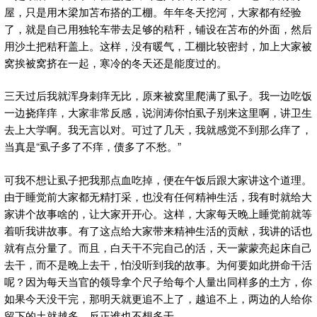
屋，只是用木梁加苫布搭的工棚。年年冬天挖河，大家都有经验
了，就是自己用独轮车带去足够的秸秆，铺设在苫布的外面，然后
用沙土把秸秆盖上。这样，没有暖气，工棚比较密封，加上大家被
窝挨被窝挤在一起，寒冷的冬天还是能度过的。
三天过后我就浑身刺痒无比，原来被窝里爬满了虱子。我一边吃饭
一边挠痒痒，大家非常反感，说润涛你怕虱子别来这里啊，讲卫生
去上大学啊。我无言以对。可过了几天，我就感觉不到那么痒了，
当真是“虱子多了不痒，债多了不愁。”
可我不想让虱子把我那点血吃掉，便在午饭后跟大家讲这个道理。
由于睡觉前大家都无精打采，也没有任何精神生活，我有时就给大
家讲个故事啥的，让大家开开心。这样，大家每天晚上睡觉前就等
着听我讲故事。有了这点给大家带来精神生活的贡献，我讲的话也
就有点分量了。而且，白天干不完自己的活，天一蒙蒙亮起床自己
去干，而不是晚上去干，怕没听到我的故事。为何要如此拼命干活
呢？因为每天当官的领导拿个尺子给每个人量出同样多的土方，你
如果今天没干完，那明天就更追不上了，越追不上，两边的人给你
留下的土就越多，反正谁也不想多干。