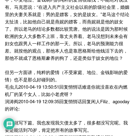
有。马克思说：“在进入共产主义社会以前的阶级社会里，婚姻
里的夫妻关系就是：男的是嫖客，女的是妓女。”老马这个结论
太扯淡，比如他自己就是燕妮的嫖客，而燕妮就是他的妓女
了。所以老马的结论多数都比较荒唐。他的说法是因为那时候
欧洲的女人大多数不上班，靠丈夫养着。老马没想到未来会有
妇女也跟男人一样工作的那一天。所以，老马的预测能力很
差。就按他的观点，那他本人也是靠恩格斯给他钱活下去的，
那他不就成了恩格斯豢养的狗了，还是类似于妓女的地位？
但另一方面讲，纯粹的爱情（不受家庭、地位、金钱影响的爱
情）也不是那么好碰到的。
毛虫儿2010-04-19 13:50:51回复悄悄话难道你就没喜欢在内燃
机厂的某个女人，比如小老虎呀？
润涛阎2010-04-19 12:09:35回复悄悄话回复闲人Filiz、agooday
的评论:
很快就写下篇。我也发现我欠债太多了，很多都没写完呢。我
要是能活到70岁，肯定把所有的故事写完。