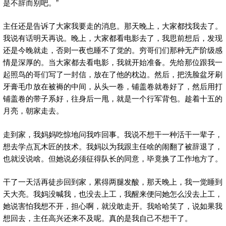
是不辞而别吧。”
主任还是告诉了大家我要走的消息。那天晚上，大家都找我去了。
我说有话明天再说。晚上，大家都看电影去了，我思前想后，发现
还是今晚就走，否则一夜也睡不了觉的。穷哥们们那种无产阶级感
情是深厚的。当大家都去看电影，我就开始准备。先给那位跟我一
起照鸟的哥们写了一封信，放在了他的枕边。然后，把洗脸盆牙刷
牙膏毛巾放在被褥的中间，从头一卷，铺盖卷就卷好了，然后用打
铺盖卷的带子系好，往身后一甩，就是一个行军背包。趁着十五的
月亮，朝家走去。
走到家，我妈妈吃惊地问我咋回事。我说不想干一种活干一辈子，
想去学点瓦木匠的技术。我妈以为我跟主任啥的闹翻了被辞退了，
也就没说啥。但她说必须征得队长的同意，毕竟换了工作地方了。
干了一天活再徒步回到家，累得两腿发酸，那天晚上，我一觉睡到
天大亮。我妈没喊我，也没去上工，我醒来便问她怎么没去上工，
她说害怕我想不开，担心啊，就没敢走开。我哈哈笑了，说如果我
想回去，主任高兴还来不及呢。真的是我自己不想干了。