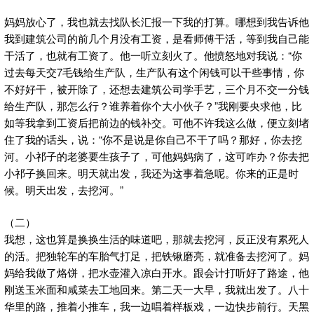
妈妈放心了，我也就去找队长汇报一下我的打算。哪想到我告诉他
我到建筑公司的前几个月没有工资，是看师傅干活，等到我自己能
干活了，也就有工资了。他一听立刻火了。他愤怒地对我说：“你
过去每天交7毛钱给生产队，生产队有这个闲钱可以干些事情，你
不好好干，被开除了，还想去建筑公司学手艺，三个月不交一分钱
给生产队，那怎么行？谁养着你个大小伙子？”我刚要央求他，比
如等我拿到工资后把前边的钱补交。可他不许我这么做，便立刻堵
住了我的话头，说：“你不是说是你自己不干了吗？那好，你去挖
河。小祁子的老婆要生孩子了，可他妈妈病了，这可咋办？你去把
小祁子换回来。明天就出发，我还为这事着急呢。你来的正是时
候。明天出发，去挖河。”
（二）
我想，这也算是换换生活的味道吧，那就去挖河，反正没有累死人
的活。把独轮车的车胎气打足，把铁锹磨亮，就准备去挖河了。妈
妈给我做了烙饼，把水壶灌入凉白开水。跟会计打听好了路途，他
刚送玉米面和咸菜去工地回来。第二天一大早，我就出发了。八十
华里的路，推着小推车，我一边唱着样板戏，一边快步前行。天黑