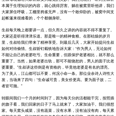
本属于生理知识的内容，就心跳得厉害。躺在被窝里听他讲，我们
大家屏住呼吸，工棚里鸦雀无声，没有一个敢仰卧的，被窝中间支
起帐篷来很难看的，个个都侧身听。
生叔每天晚上都要讲一点，但久而久之讲的内容就不得不重复了。
大家还是听得津津乐道。那是唯一的精神食粮。在那枯燥的岁月
里，生叔给我们带来了精神享受。到最后几天，大家开始提问生叔
如何对待偷情。生叔斩钉截铁地告诉大家：“作为男人，无论如何
不能让自己的老婆吃亏。生命重要，但跟保护老婆相比，就不那么
重要了。当然，如果老婆出轨，那可不能饶恕的，男人的面子比老
婆重要。”生叔讲这些倒是有资格的，毕竟他老婆是有名的漂亮。
为了美人，江山都可以不要，何况小命一条。那位业余诗人诗性大
发，当场来了四句：“生命诚可贵，美女价更高。要为面子故，二
者皆可抛。”
转眼间我们一个月的时间到了，因为每天分的活都能干完，按照插
的旗子看，我们回家的日子了马上就来了，大家加油干。我们很想
家。每天窝头咸菜，没有蔬菜，没有水果，没有油没有肉，每天累