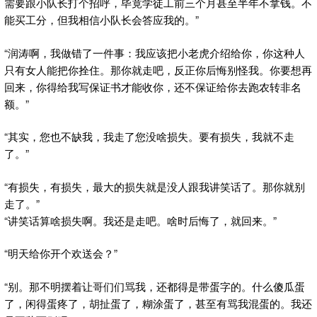
需要跟小队长打个招呼，毕竟学徒工前三个月甚至半年不拿钱。不
能买工分，但我相信小队长会答应我的。”
“润涛啊，我做错了一件事：我应该把小老虎介绍给你，你这种人
只有女人能把你拴住。那你就走吧，反正你后悔别怪我。你要想再
回来，你得给我写保证书才能收你，还不保证给你去跑农转非名
额。”
“其实，您也不缺我，我走了您没啥损失。要有损失，我就不走
了。”
“有损失，有损失，最大的损失就是没人跟我讲笑话了。那你就别
走了。”
“讲笑话算啥损失啊。我还是走吧。啥时后悔了，就回来。”
“明天给你开个欢送会？”
“别。那不明摆着让哥们们骂我，还都得是带蛋字的。什么傻瓜蛋
了，闲得蛋疼了，胡扯蛋了，糊涂蛋了，甚至有骂我混蛋的。我还