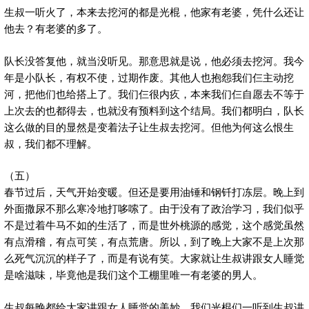
生叔一听火了，本来去挖河的都是光棍，他家有老婆，凭什么还让
他去？有老婆的多了。
队长没答复他，就当没听见。那意思就是说，他必须去挖河。我今
年是小队长，有权不使，过期作废。其他人也抱怨我们仨主动挖
河，把他们也给搭上了。我们仨很内疚，本来我们仨自愿去不等于
上次去的也都得去，也就没有预料到这个结局。我们都明白，队长
这么做的目的显然是变着法子让生叔去挖河。但他为何这么恨生
叔，我们都不理解。
（五）
春节过后，天气开始变暖。但还是要用油锤和钢钎打冻层。晚上到
外面撒尿不那么寒冷地打哆嗦了。由于没有了政治学习，我们似乎
不是过着牛马不如的生活了，而是世外桃源的感觉，这个感觉虽然
有点滑稽，有点可笑，有点荒唐。所以，到了晚上大家不是上次那
么死气沉沉的样子了，而是有说有笑。大家就让生叔讲跟女人睡觉
是啥滋味，毕竟他是我们这个工棚里唯一有老婆的男人。
生叔每晚都给大家讲跟女人睡觉的美妙。我们光棍们一听到生叔讲