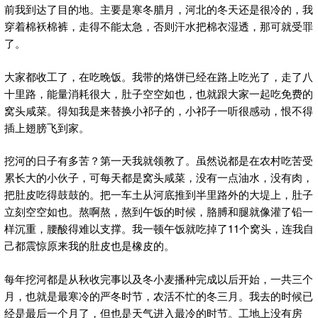
前我到达了目的地。主要是寒冬腊月，河北的冬天还是很冷的，我
穿着棉袄棉裤，走得不能太急，否则汗水把棉衣湿透，那可就受罪
了。
大家都收工了，在吃晚饭。我带的烙饼已经在路上吃光了，走了八
十里路，能量消耗很大，肚子空空如也，也就跟大家一起吃免费的
窝头咸菜。得知我是来替换小祁子的，小祁子一听很感动，恨不得
插上翅膀飞到家。
挖河的日子有多苦？第一天我就领教了。虽然说都是在农村吃苦受
累长大的小伙子，可每天都是窝头咸菜，没有一点油水，没有肉，
把肚皮吃得鼓鼓的。把一车土从河底推到半里路外的大堤上，肚子
立刻空空如也。熬啊熬，熬到午饭的时候，胳膊和腿就像灌了铅一
样沉重，腰酸得难以支撑。我一顿午饭就吃掉了11个窝头，连我自
己都震惊原来我的肚皮也是橡皮的。
每年挖河都是从秋收完事以及冬小麦播种完成以后开始，一共三个
月，也就是最寒冷的严冬时节，农活不忙的冬三月。我去的时候已
经是最后一个月了，但也是天气进入最冷的时节。工地上没有房