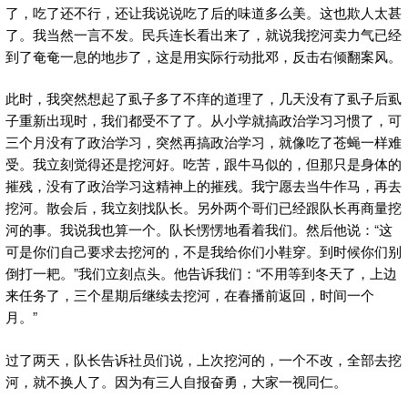
了，吃了还不行，还让我说说吃了后的味道多么美。这也欺人太甚
了。我当然一言不发。民兵连长看出来了，就说我挖河卖力气已经
到了奄奄一息的地步了，这是用实际行动批邓，反击右倾翻案风。
此时，我突然想起了虱子多了不痒的道理了，几天没有了虱子后虱
子重新出现时，我们都受不了了。从小学就搞政治学习习惯了，可
三个月没有了政治学习，突然再搞政治学习，就像吃了苍蝇一样难
受。我立刻觉得还是挖河好。吃苦，跟牛马似的，但那只是身体的
摧残，没有了政治学习这精神上的摧残。我宁愿去当牛作马，再去
挖河。散会后，我立刻找队长。另外两个哥们已经跟队长再商量挖
河的事。我说我也算一个。队长愣愣地看着我们。然后他说：“这
可是你们自己要求去挖河的，不是我给你们小鞋穿。到时候你们别
倒打一耙。”我们立刻点头。他告诉我们：“不用等到冬天了，上边
来任务了，三个星期后继续去挖河，在春播前返回，时间一个
月。”
过了两天，队长告诉社员们说，上次挖河的，一个不改，全部去挖
河，就不换人了。因为有三人自报奋勇，大家一视同仁。