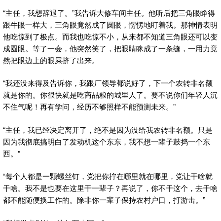
“主任，我想辞退了。”我告诉大修车间主任。
他听后把三角眼睁得
跟牛眼一样大，三角眼竟然成了圆眼，愣愣地盯着我。那神情表明
他吃惊到了极点。而我也吃惊不小，从来都不知道三角眼还可以变
成圆眼。等了一会，他突然笑了，把眼睛眯成了一条缝，一用力竟
然把眼边上的眼屎挤了出来。
“我还没来得及告诉你，我跟厂领导都说好了，下一个农转非名额
就是你的。你很快就是吃商品粮的城里人了。要不说你们年轻人沉
不住气呢！再有学问，经历不够照样不能预测未来。”
“主任，我已经决定离开了，绝不是因为没给我农转非名额。只是
因为我彻底搞明白了发动机这个东东，我不想一辈子鼓捣一个东
西。”
“每个人都是一颗螺丝钉，党把你拧在哪里就在哪里，党让干啥就
干啥。我不是也要在这里干一辈子？再说了，你不干这个，去干啥
都不能随便换工作的。除非你一辈子保持农村户口，打游击。”