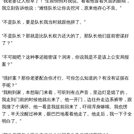
“我老婆让人给草了！”生叔悄悄对我说。看着他冒着火苗的眼睛，
我立刻告诉他说：“难怪队长让你去挖河，原来他存心不良。”
“不是队长，要是队长我当时就跟他拼了。”
“不是队长？那就是比队长权力还大的了。那队长他们提前密谋好
了？”
“不可能吧？这种事还能密谋？润涛，你说我是不是该上公安局报
案？”
“强奸案？那你老婆配合你才行。可你怎么知道的？有没有证据在
手呢？”
“我刚到家，本想敲门来着，可听到有点声音，里边灯是熄了的，
我走到门前的时候他就出来了。他一开门，边往外走边系裤带，跟
我撞了个满怀。他一看是我提前回来了，吓得浑身哆嗦。我也愣
了，半天没醒过神来，眼巴巴地看着他走了。他走后，我一下子全
明白了。”