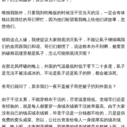
唯独我除外，只要我到吃晚饭的时候没干完当天的活，一定会有体
格比我强壮的哥们帮忙，因为他们盼望着我晚上给他们讲故事，忽
悠他们。
借助这点人缘，我便提议大家彻底消灭虱子，不能让虱子继续喝我
们的血而跟我们和谐。哥们们都愣了，说这根本办不到啊，被窝里
的破棉花缝里都是虱子，怎么可能彻底消灭呢？
在那北风呼啸的晚上，外面的气温最低时低于零下二十多度，虱子
是无法不被冻成冰的。不论是虱子还是虱子的卵，都会被冻死。
有哥们就问了，莫非我们一夜不盖被子而把被子扔到外面去？
由于干活太累，不能穿棉衣干活的，尽管温度很低。党领导们还是
有经验的，就是每人都要穿一身绒衣绒裤干活效率最高。由于大家
没有自己的钱买绒衣绒裤，毕竟干活是一分钱都不给的，只是提供
免费的窝头咸菜。所以，公社出资发给每人一身很厚实的绒衣绒
裤。晚上呢，大家都是裸睡，而把厚的绒衣绒裤盖在棉被上面。这