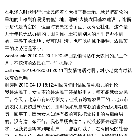
在毛泽东时代哪里让农民闲着？大搞平整土地。就是把高耸的
旱地的土移到容易涝的低洼地。那叫“大搞农田基本建设”，造福
于后代是肯定的，但当时农民太苦了点。没有公社化，这个是
几千年也无法办到的，因为你把土移到别人的地里是办不到
的。平整了的土地，就可以排涝，也可以机械化播种。农民苦
干的功劳还是不小。
westernblot2010-04-20 11:20:48回复悄悄话冬天农闲的那三个
月，不挖河的农民在干些什么呢？
callmesir2010-04-20 04:20:11回复悄悄话对啊，对小老虎当时就
没有心思吗
润涛阎2010-04-19 18:12:41回复悄悄话回复毛虫儿的评论:
我是农民工，女人不论是农民工还是城里人，都不想嫁给农民
工。今天，北京市有50万剩女，但没有嫁给农民工的，北京市
的农民工要超过50万的。那时候如果是有权的当介绍人那就是
另一回事了，因为女人知道有权的可以把农转非的名额给男
的。没有这一条不行。我心里明白这个，就没必要去趟那浑
水。但我要是等拿到城市户口，那就可以了。在有阶级的社会
中，不受地位、金钱制约的纯粹的爱情很难找，不能绝对说没