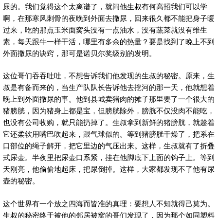
尿的。我们觉得这个太离谱了，就问他生叔有何高招我们可以学
啊，在那寒风刺骨的夜晚到外面去撒尿，回来很久都不能把身子暖
过来，吃的那点玉米面窝头没有一点油水，没有蔬菜就没有维生
素，每天跟牛一样干活，哪里有多余的热量？要是找到了晚上不到
外面撒尿的诀窍，那可是诺贝尔奖级别的发明。
这位哥们吞吞吐吐，不想告诉我们他发现的生叔的秘密。原来，生
叔是有备而来的，当生产队队长告诉他去挖河的那一天，他就想着
晚上到外面撒尿的事。他到县城卖猪肉的摊子那里要了一个很大的
猪膀胱，因为猪身上都是宝，但膀胱除外，膀胱不仅没肉不能吃，
也没有公司收购，就只能扔掉了。生叔拿到新鲜的猪膀胱，就趁着
它还柔软用嘴巴吹起来，跟气球似的。等到猪膀胱干燥了，把系在
口部位的绳子解开，把它里边的气压出来。这样，生叔就有了折叠
式尿壶。半夜里把尿壶口系紧，挂在他脚底下上面的钩子上。等到
天刚亮，他偷偷地起床，把尿倒掉。这样，大家都发现不了他有尿
壶的秘密。
这个世界有一个放之四海而皆准的真理：要想人不知就得己莫为。
生叔的秘密终于被他的邻居被窝的哥们发现了，因为那个如同塑料