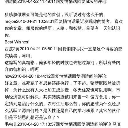
润涛阎2010-04-22 11:49:11回复悄悄话回复hbw的评论:
猪膀胱做尿壶可能是他的首创，没听说过有这么干的。
mojoe2010-04-21 10:28:31回复悄悄话最近发现你的博客。喜欢
你的文章。佩服你的经历，人格，和智慧。希望有一天能认识
你。
Best Wishes!
西皮2黄2010-04-21 05:50:11回复悄悄话我一直是这个博客的忠
实读者，呵呵。
这篇写的真精彩，俺爹年轻的时候也去挖过海河，所以有些内
容似曾相识，呵呵
hbw2010-04-20 18:44:12回复悄悄话回复润涛阎的评论:
好文章。冻死虱子有思路还能执行，了不起。猪膀胱既然被扔
掉，为什么没有人大批加工成尿壶，冬天住家也可以用啊。市
场经济就可以解决。其实猪膀胱被用来当一种偏方食用，你一
定猜到是治疗什么的。农村生活那么苦，你的思维为什么还那
么活跃？源自何处？是天性还是自己的学习积累？其它的伙伴
们是不胡思乱想还是认命了？
毛虫儿2010-04-20 17:13:57回复悄悄话回复润涛阎的评论:马克