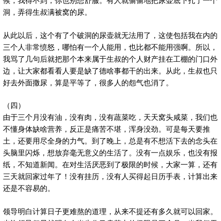
洞，弄得生叔满被窝的尿。
从此以后，这个有了个破洞的尿壶就无法用了，这使包括我在内的
三个人非常愤怒，哪怕有一个人能用，也比都不能用强啊。所以，
我骂了几句后就把那个本来属于生叔的个人财产挂在工棚的门口外
边，让大家都看看人要是缺了德啥事都干的出来。从此，生叔也只
好去外面撒尿，算是平等了，很多人的怨气也消了。
（四）
由于三个月没有油，没有肉，没有蔬菜吃，天天窝头咸菜，我们也
不懂身体缺啥营养，反正是痛苦不堪，浑身没劲。可是每天要推
土，还要用尽全身的力气。到了晚上，总是有不想活下去的念头在
头脑里闪烁，想放弃毫无意义的生活了。没有一点娱乐，也没有报
纸，不知道新闻。在对生活厌恶到了极限的时候，大家一算，还有
三天就回家过年了！没有挂历，没有人买得起日历手表，计算出来
还是不容易的。
领导明白计算日子更难熬的道理，从来不提还有多久就可以回家。