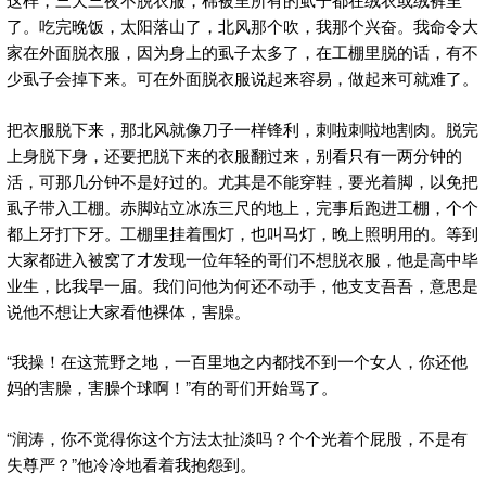
了。吃完晚饭，太阳落山了，北风那个吹，我那个兴奋。我命令大
家在外面脱衣服，因为身上的虱子太多了，在工棚里脱的话，有不
少虱子会掉下来。可在外面脱衣服说起来容易，做起来可就难了。
把衣服脱下来，那北风就像刀子一样锋利，刺啦刺啦地割肉。脱完
上身脱下身，还要把脱下来的衣服翻过来，别看只有一两分钟的
活，可那几分钟不是好过的。尤其是不能穿鞋，要光着脚，以免把
虱子带入工棚。赤脚站立冰冻三尺的地上，完事后跑进工棚，个个
都上牙打下牙。工棚里挂着围灯，也叫马灯，晚上照明用的。等到
大家都进入被窝了才发现一位年轻的哥们不想脱衣服，他是高中毕
业生，比我早一届。我们问他为何还不动手，他支支吾吾，意思是
说他不想让大家看他裸体，害臊。
“我操！在这荒野之地，一百里地之内都找不到一个女人，你还他
妈的害臊，害臊个球啊！”有的哥们开始骂了。
“润涛，你不觉得你这个方法太扯淡吗？个个光着个屁股，不是有
失尊严？”他冷冷地看着我抱怨到。