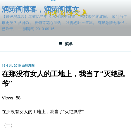
跳
润涛阎博客，润涛阎博文
至
【摊破浣溪沙】老树忆当年 冷水秋烟夕日残， 枯枝索忆雾波间。 敢问当年
内
谁更茂？ 洛神叹。 夏俯荷花心底热， 秋抛色叶玉笛寒。 有限激情无限恨，
容
已吹干。 — 润涛阎 2013-09-16
菜单
发
18 4 月, 2010
由
润涛阎
布
在那没有女人的工地上，我当了“灭绝虱
于
爷”
Views: 58
在那没有女人的工地上，我当了“灭绝虱爷”
（一）