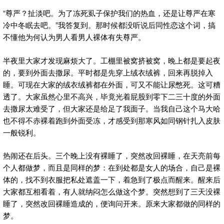
“尊严？扯淡吧。为了冻死虱子保护我们的热血，还是让尊严在寒
冷中冬眠去吧。”我答复到。那时候都没听说后同性恋这个词，搞
不懂他为何认为男人看男人裸体有失尊严。
半夜里大家才发现麻烦大了。工棚里被窝挤被窝，晚上都是要起夜
的，要到外面去撒尿。平时都是先穿上绒衣绒裤，回来再脱掉入
睡。可现在大家的绒衣绒裤都在外面，可又不能让尿憋死。这可糟
透了。大家虽然心里不高兴，毕竟光着屁股到零下二三十度的外面
去撒尿太难受了，但大家还是给足了我面子。当我自己这个马大哈
也不得不赤裸着跑到外面受冻，才感受到那寒风如同钢针扎入皮肤
一般锐利。
热闹还在后头。三个晚上没有裸睡了，突然改回裸睡，在天亮前每
个人都做梦，而且是同样的梦：在到处都是女人的场合，自己是裸
体的，找不到衣服把私处遮盖一下，着急到了极点而醒来。醒来后
大家都互相看着，有人就纳闷怎么做这个梦。突然想到了三天没裸
睡了，突然改回裸睡造成的，便询问开来。原来大家都做的同样的
梦。