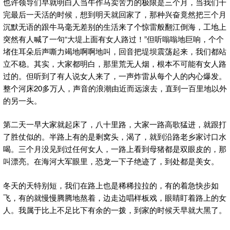
也许领导们早就明白人当牛作马卖苦力的极限是三个月，当我们干
完最后一天活的时候，想到明天就回家了，那种兴奋竟然把三个月
沉默无语的跟牛马毫无差别的生活来了个惊雷般翻江倒海，工地上
突然有人喊了一句“大堤上面有女人路过！”但听嗡嗡地巨响，个个
堵住耳朵后声嘶力竭地啊啊地叫，回音把堤坝震荡起来，我们都站
立不稳。其实，大家都明白，那里荒无人烟，根本不可能有女人路
过的。但听到了有人说女人来了，一声炸雷从每个人的内心爆发。
整个河床20多万人，声音的浪潮由近而远滚去，直到一百里地以外
的另一头。
第二天一早大家就起床了，八十里路，大家一路高歌猛进，就跟打
了胜仗似的。半路上有的是剩窝头，渴了，就到沿路老乡家讨口水
喝。三个月没见到过任何女人，一路上看到母猪都是双眼皮的，那
叫漂亮。在海河大军眼里，恐龙一下子绝迹了，到处都是美女。
冬天的天特别短，我们在路上也是稀稀拉拉的，有的着急快步如
飞，有的就慢慢腾腾地熬着，边走边唱样板戏，眼睛盯着路上的女
人。我属于比上不足比下有余的一拨，到家的时候天早就大黑了。