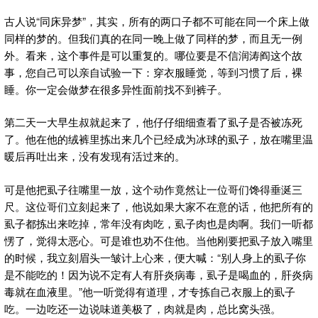
古人说“同床异梦”，其实，所有的两口子都不可能在同一个床上做
同样的梦的。但我们真的在同一晚上做了同样的梦，而且无一例
外。看来，这个事件是可以重复的。哪位要是不信润涛阎这个故
事，您自己可以亲自试验一下：穿衣服睡觉，等到习惯了后，裸
睡。你一定会做梦在很多异性面前找不到裤子。
第二天一大早生叔就起来了，他仔仔细细查看了虱子是否被冻死
了。他在他的绒裤里拣出来几个已经成为冰球的虱子，放在嘴里温
暖后再吐出来，没有发现有活过来的。
可是他把虱子往嘴里一放，这个动作竟然让一位哥们馋得垂涎三
尺。这位哥们立刻起来了，他说如果大家不在意的话，他把所有的
虱子都拣出来吃掉，常年没有肉吃，虱子肉也是肉啊。我们一听都
愣了，觉得太恶心。可是谁也劝不住他。当他刚要把虱子放入嘴里
的时候，我立刻眉头一皱计上心来，便大喊：“别人身上的虱子你
是不能吃的！因为说不定有人有肝炎病毒，虱子是喝血的，肝炎病
毒就在血液里。”他一听觉得有道理，才专拣自己衣服上的虱子
吃。一边吃还一边说味道美极了，肉就是肉，总比窝头强。