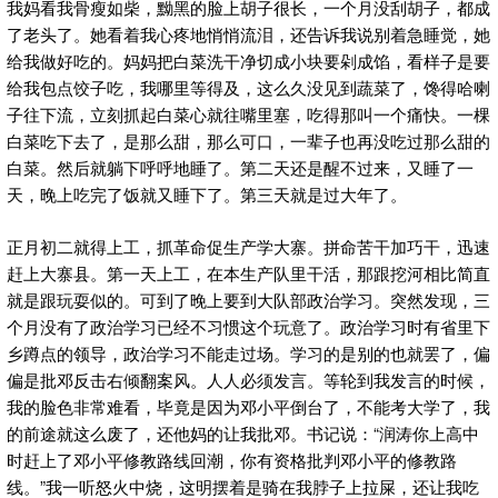
我妈看我骨瘦如柴，黝黑的脸上胡子很长，一个月没刮胡子，都成
了老头了。她看着我心疼地悄悄流泪，还告诉我说别着急睡觉，她
给我做好吃的。妈妈把白菜洗干净切成小块要剁成馅，看样子是要
给我包点饺子吃，我哪里等得及，这么久没见到蔬菜了，馋得哈喇
子往下流，立刻抓起白菜心就往嘴里塞，吃得那叫一个痛快。一棵
白菜吃下去了，是那么甜，那么可口，一辈子也再没吃过那么甜的
白菜。然后就躺下呼呼地睡了。第二天还是醒不过来，又睡了一
天，晚上吃完了饭就又睡下了。第三天就是过大年了。
正月初二就得上工，抓革命促生产学大寨。拼命苦干加巧干，迅速
赶上大寨县。第一天上工，在本生产队里干活，那跟挖河相比简直
就是跟玩耍似的。可到了晚上要到大队部政治学习。突然发现，三
个月没有了政治学习已经不习惯这个玩意了。政治学习时有省里下
乡蹲点的领导，政治学习不能走过场。学习的是别的也就罢了，偏
偏是批邓反击右倾翻案风。人人必须发言。等轮到我发言的时候，
我的脸色非常难看，毕竟是因为邓小平倒台了，不能考大学了，我
的前途就这么废了，还他妈的让我批邓。书记说：“润涛你上高中
时赶上了邓小平修教路线回潮，你有资格批判邓小平的修教路
线。”我一听怒火中烧，这明摆着是骑在我脖子上拉屎，还让我吃