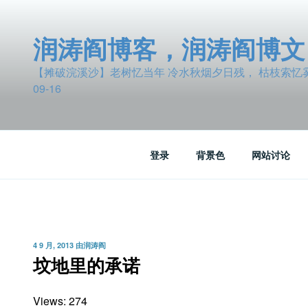
跳
至
润涛阎博客，润涛阎博文
内
容
【摊破浣溪沙】老树忆当年 冷水秋烟夕日残， 枯枝索忆雾波
09-16
登录
背景色
网站讨论
发
4 9 月, 2013
由
润涛阎
布
坟地里的承诺
于
Views: 274