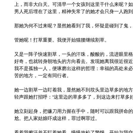
上，而非大白天。可清早一个女孩到这里干什么来呢？如
男人死后埋在了这里，精神失常了的她才会只身一人跑到
那她为何不过来呢？显然她看到了我，怀疑是碰到了鬼，
管她呢！打草重要。我便开始猫腰继续割草。
又是一阵子快速割草，一头的汗珠，酸酸的，流进眼里格
好奇，也就转身朝地头的方向看去。发现她离我很近很近
我不是孤独一人，便琢磨出这样的哲理：幸福的高处未必
苦的地方，一定有同行者。
她一边割草一边盯着我，显然她不到坟头里边草多的地方
轻声跟她打招呼：“这里边的草多多了，到这边来打草多好
她立刻起身，把镰刀用力握在手中，随时可以跟我拼命的
尬。把人家姑娘吓成这样，罪过啊罪过。
看着我擦汗并不盯着她看，慢慢放松了警惕，开始与我交