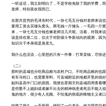
一听这话，我立刻明白了，不是学校免除了我的学费，而
老师，特别喜欢我而已。
在那共贫穷的毛泽东时代，一块七毛五分钱对老师来说也
要用工资去买馒头窝头。两毛钱一斤馒头，一毛四一斤窝
来，一块七毛五分钱也够老师活几天呢。活着，对我来说
该是排在第二位，仅次于对阶级斗争新动向的观测，因为
知识分子本身就是臭老九。
我什么也没说，心里想的只有一件事：打草卖钱，尽快还
（二）
那时的县城也分吃商品粮与农村户口。不吃商品粮的也跟
有车马牲口，也需要草料。可县城附近的地都开垦的很好
贴到县高中门口的原因。我便在星期天到县城四周查看哪
是些娶不上媳妇或者嫁不出去的精神病患者死后不能入祖
鬼的地方，很少有人光顾。不怕鬼的彻底的唯物主义者口
转悠了很久，一无所获，碰到了一位老头，他与我四目相