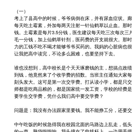
（一）
考上了县高中的时候，爷爷病倒在床，并有尿血症状。廊
每天吃土霉素，外加每两天注射一针仙鹤草以止血。那时
钱。土霉素是每片3.5分钱，医生建议每天吃三次每次
毛一分钱，加上仙鹤草针剂，医药费的开支就很大。那时
力的工钱不吃不喝才能够爷爷买药的。我妈的心脏病也很
让我把高中读完，不论多么困难，也要坚持下去。
谁也没想到，高中校长是个天天琢磨钱的主，想搞点政绩
到钱，他竟然来了个收学费的招数。当班主任通知大家每
刻头发大。这可是第一次交学费。打从读小学，都是只交
师都是吃商品粮的，都是国家统一发工资，学校的经费是
要学生交学费，凭什么我们高中要交学费？
问题是：我没有办法跟家里要钱。我不能挣工分，还要交
中午吃饭的时候急得我在校园北面的马路边上乱走，低头
的一声，脑袋嗡嗡响，我头撞在了电线杆上。一边用手摸