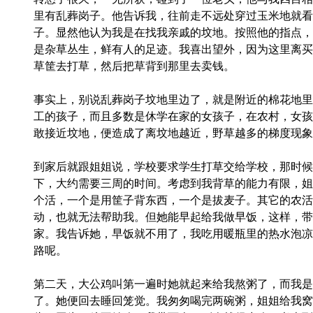
里有乱葬岗子。他告诉我，往前走不远处穿过玉米地就看
子。显然他认为我是在找我亲戚的坟地。按照他的指点，
是杂草丛生，鲜有人的足迹。我喜出望外，因为这里离买
草筐去打草，然后把草背到那里去卖钱。
事实上，别说乱葬岗子坟地里边了，就是附近的棉花地里
工的孩子，而且多数是休学在家的女孩子，在农村，女孩
敢接近坟地，便造成了离坟地越近，野草越多的梯度现象
到家后就跟姐姐说，学校要求学生打草交给学校，那时候
下，大约需要三周的时间。考虑到我背草的能力有限，姐
个活，一个是用筐子背东西，一个是拔麦子。其它的农活
动，也就无法帮助我。但她能早起给我做早饭，这样，带
家。我告诉她，早饭就不用了，我吃用暖瓶里的热水泡凉
路呢。
第二天，大公鸡叫第一遍时她就起来给我熬粥了，而我是
了。她便回去睡回笼觉。我匆匆喝完两碗粥，姐姐给我窝