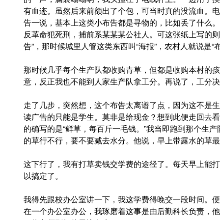
有血迹。虽然后来前额出了个包，可当时真的没流血。电
告一说，基本上这类小布告都是寻物的，比如丢了什么。
反革命犯死刑，捕前系某某某公社人。可这张纸上写的则
告”，那时候城里人管这类东西叫“海报”，农村人就说是“布
那时候几乎每个生产队都收购青草，但都是收购本村的孩
意，反正我也不能到人家生产队拿工分。再说了，工分决
走了几步，突然想，这个布告太离谱了点，因为这不是生
读广告的只能是学生。莫非是给现金？想到此便走回去看
的确写的是“鲜草，每百斤一毛钱。”我当即跑到那个生
的草行不行，要不要减去水分。他说，早上带露水的草最
这下行了，我有打草卖钱交学费的途径了。每天早上能打
以搞定了。
我得先跟校办公室讲一下，我这学费得晚交一段时间。便
在一个办公室办公，我琢磨着这事是由后勤科长负责，他