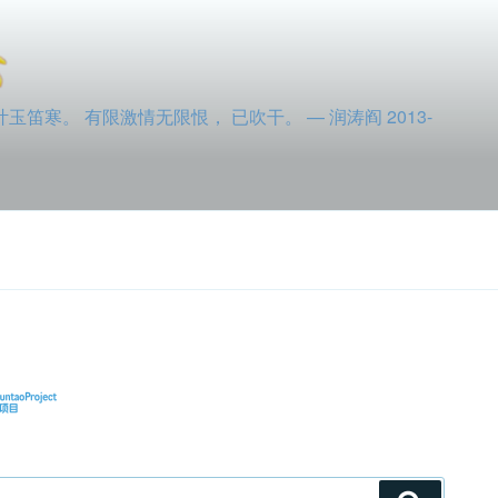
寒。 有限激情无限恨， 已吹干。 — 润涛阎 2013-