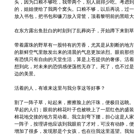
头，因为口粮不够吃，我带两个，别人就得少吃。考虑到
的，姐姐便给了我两个窝头。口粮不够，以后再说，过一
放入书包，把书包和镰刀放入背筐，顶着黎明前的黑暗大
在东方露出鱼肚白的时刻到了乱葬岗子，开始蹲下来割草
带着露珠的野草有一股特有的芳香，尤其是从割断的地方
的新鲜空气里散发出来的清晨的气息更加浓烈。眼前那些
有恐惧只有自由的天堂生活，算是上苍提供的奢侈。活着
想到此，对未来的恐惧感便荡然无存了。死了，也不过是
边的美景。
活着的人，有谁来这里与我分享这等好事？
割了一阵子草，站起来，擦擦脸上的汗珠，便极目远眺。
早起的人们；眼前的棉花叶子也被映上了一层红色的盛装
棉花地交接的地方晃动着。我立刻弯下腰，担心这是人家
一阵子，按理讲他应该到我眼前了才对，可没有动静，便
增加了很多，发现那是个女孩，也在往我这里遥望。我知