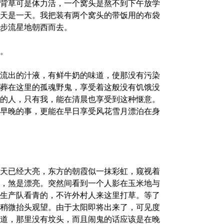
背草可是体力活，一个窝头是熬不到下午放学
天是一天。我把装有两个窝头的带饭用的布袋
步流星地朝西而去。
。
流出的汁液，有鲜牛奶的味道，使那没有污染
葬在这里的孤魂野鬼，享受着这般没有饥饿没
的人，只有我，能在清晨也享受到这种惬意。
早晚的事，更能在早日享受风花雪月漂泊在身
天已经大亮，东方的朝霞似一抹彩虹，窥视着
，煞是漂亮。突然间看到一个人影在玉米地与
生产队看青的，不许外村人来这里打草。等了
稍微抬头观望。由于太阳即将出来了，可见度
道，那里没有坟头，而且闹鬼的话应该是在晚