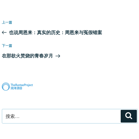
文
上
上一篇
章
一
也说周恩来：真实的历史：周恩来与冤假错案
导
篇
航
文
下
下一篇
章
一
在那欲火焚烧的青春岁月
篇
文
章
搜
搜
索
索：