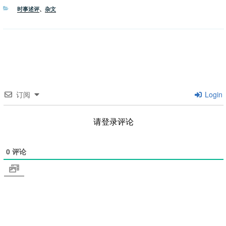
分
时事述评
、
杂文
类
订阅
Login
请登录评论
0
评论