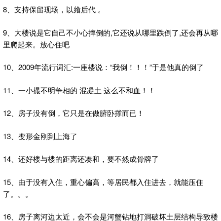
8、支持保留现场，以飨后代 。
9、大楼说是它自己不小心摔倒的,它还说从哪里跌倒了,还会再从哪
里爬起来。放心住吧
10、2009年流行词汇:一座楼说：“我倒！！！”于是他真的倒了
11、一小撮不明争相的 混凝土 这么不和血！！
12、房子没有倒，它只是在做腑卧撑而已！
13、变形金刚到上海了
14、还好楼与楼的距离还凑和，要不然成骨牌了
15、由于没有入住，重心偏高，等居民都入住进去，就能压住
了。。。
16、房子离河边太近，会不会是河蟹钻地打洞破坏土层结构导致楼