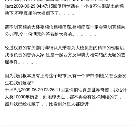
jianz2009-06-29 04:47:15回复悄悄话在一小撮不法混凝土的煽
动下,不明真相的大楼倒下了。。。。
请不明真相的大楼要相信档和疹腐,档和疹腐一定会查明真相秉
公办理,交一份满意的答卷给大楼的。。。。。。
经过权威的有关部门详细认真秉着为大楼负责的精神的检验后,
我很负责的告诉大家,这是一起西方反华势力相勾结的无耻的造
谣事件。。。。。
因为我们根本没有上海这个城市,只有一个沪市,倒楼又怎么会发
生在我们这呢?
干掉B儿2009-06-29 03:26:11回复悄悄话真是世界奇迹，我估计
人类10000年历史，到地球灭亡，都不再会有这样到楼的了，，
照片我已经收藏了，，比看到外星人都惊讶，