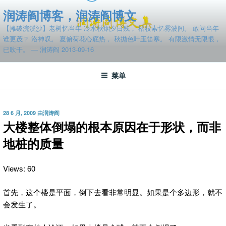
跳
润涛阎博客，润涛阎博文
至
【摊破浣溪沙】老树忆当年 冷水秋烟夕日残， 枯枝索忆雾波间。 敢问当年
内
谁更茂？ 洛神叹。 夏俯荷花心底热， 秋抛色叶玉笛寒。 有限激情无限恨，
容
已吹干。 — 润涛阎 2013-09-16
菜单
发
28 6 月, 2009
由
润涛阎
布
大楼整体倒塌的根本原因在于形状，而非
于
地桩的质量
Views: 60
首先，这个楼是平面，倒下去看非常明显。如果是个多边形，就不
会发生了。