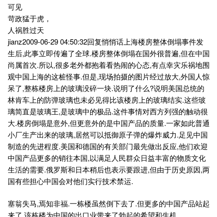
可见
苛政猛于虎，
人祸胜过天
jianz2009-06-29 04:50:32回复悄悄话上海楼房整体倒塌事件发
生后,此事立即传遍了全球.楼房整体倒塌在国外很普遍,但在中国
尚属首次.所以,很多老外都抱着看热闹的心态,有点幸灾乐祸地围
观中国上海的这桩怪事.但是,现场拍摄的图片经过放大,外国人惊
呆了,整栋楼房上的玻璃没碎一块.说明了什么?说明美国总统的
林肯车上的防弹玻璃也未必见得比该楼房上的玻璃结实.这些玻
璃简直是玻璃王,是玻璃中的极品.这件事情对西方列强的触动很
大.楼房倒塌是意外,但更意外的是中国产品的质量.一家如此普通
小厂生产出来的玻璃,居然可以抵御原子弹的爆炸威力.足见中国
制造的先进程度.美国和德国的有关部门最先做出反应,他们欢迎
中国产品更多的销往本国,以满足人民群众日益丰富的物质文化
生活的需要.俄罗斯和日本稍后也表示要跟进,但由于历史原因,两
国有些担心中国会对他们实行技术禁运.
塞翁失马,焉知非福.一栋楼虽然倒下去了.但更多的中国产品站起
来了.该栋楼为中国的出口业带来了勃起的希望和生机