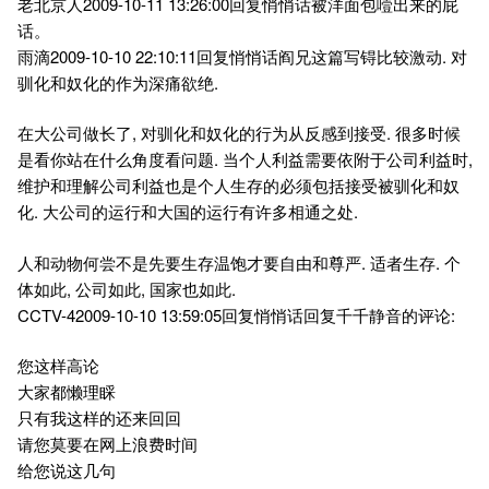
老北京人2009-10-11 13:26:00回复悄悄话被洋面包噎出来的屁
话。
雨滴2009-10-10 22:10:11回复悄悄话阎兄这篇写锝比较激动. 对
驯化和奴化的作为深痛欲绝.
在大公司做长了, 对驯化和奴化的行为从反感到接受. 很多时候
是看你站在什么角度看问题. 当个人利益需要依附于公司利益时,
维护和理解公司利益也是个人生存的必须包括接受被驯化和奴
化. 大公司的运行和大国的运行有许多相通之处.
人和动物何尝不是先要生存温饱才要自由和尊严. 适者生存. 个
体如此, 公司如此, 国家也如此.
CCTV-42009-10-10 13:59:05回复悄悄话回复千千静音的评论:
您这样高论
大家都懒理睬
只有我这样的还来回回
请您莫要在网上浪费时间
给您说这几句