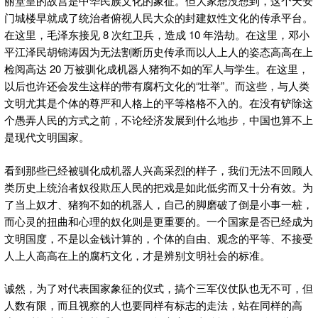
丽堂皇的故宫是中华民族文化的象征。但大家想没想到，这个天安
门城楼早就成了统治者俯视人民大众的封建奴性文化的传承平台。
在这里，毛泽东接见 8 次红卫兵，造成 10 年浩劫。在这里，邓小
平江泽民胡锦涛因为无法割断历史传承而以人上人的姿态高高在上
检阅高达 20 万被驯化成机器人猪狗不如的军人与学生。在这里，
以后也许还会发生这样的带有腐朽文化的“壮举”。而这些，与人类
文明尤其是个体的尊严和人格上的平等格格不入的。在没有铲除这
个愚弄人民的方式之前，不论经济发展到什么地步，中国也算不上
是现代文明国家。
看到那些已经被驯化成机器人兴高采烈的样子，我们无法不回顾人
类历史上统治者奴役欺压人民的把戏是如此低劣而又十分有效。为
了当上奴才、猪狗不如的机器人，自己的脚磨破了倒是小事一桩，
而心灵的扭曲和心理的奴化则是更重要的。一个国家是否已经成为
文明国度，不是以金钱计算的，个体的自由、观念的平等、不接受
人上人高高在上的腐朽文化，才是辨别文明社会的标准。
诚然，为了对代表国家象征的仪式，搞个三军仪仗队也无不可，但
人数有限，而且视察的人也要同样有标志的走法，站在同样的高