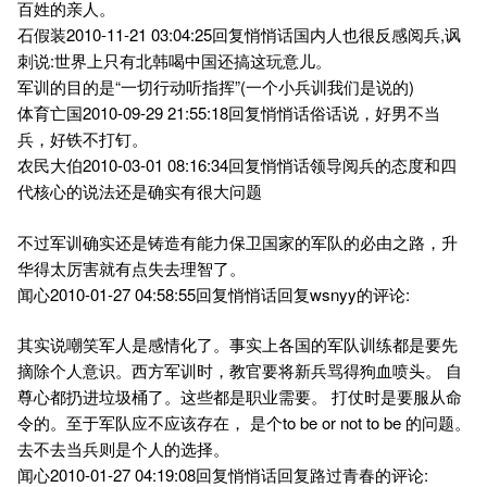
百姓的亲人。
石假装2010-11-21 03:04:25回复悄悄话国内人也很反感阅兵,讽
刺说:世界上只有北韩喝中国还搞这玩意儿。
军训的目的是“一切行动听指挥”(一个小兵训我们是说的)
体育亡国2010-09-29 21:55:18回复悄悄话俗话说，好男不当
兵，好铁不打钉。
农民大伯2010-03-01 08:16:34回复悄悄话领导阅兵的态度和四
代核心的说法还是确实有很大问题
不过军训确实还是铸造有能力保卫国家的军队的必由之路，升
华得太厉害就有点失去理智了。
闻心2010-01-27 04:58:55回复悄悄话回复wsnyy的评论:
其实说嘲笑军人是感情化了。事实上各国的军队训练都是要先
摘除个人意识。西方军训时，教官要将新兵骂得狗血喷头。 自
尊心都扔进垃圾桶了。这些都是职业需要。 打仗时是要服从命
令的。至于军队应不应该存在， 是个to be or not to be 的问题。
去不去当兵则是个人的选择。
闻心2010-01-27 04:19:08回复悄悄话回复路过青春的评论: