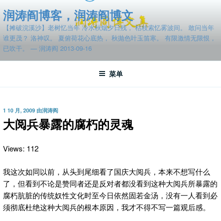
跳
润涛阎博客，润涛阎博文
至
【摊破浣溪沙】老树忆当年 冷水秋烟夕日残， 枯枝索忆雾波间。 敢问当年
内
谁更茂？ 洛神叹。 夏俯荷花心底热， 秋抛色叶玉笛寒。 有限激情无限恨，
容
已吹干。 — 润涛阎 2013-09-16
菜单
发
1 10 月, 2009
由
润涛阎
布
大阅兵暴露的腐朽的灵魂
于
Views: 112
我这次如同以前，从头到尾细看了国庆大阅兵，本来不想写什么
了，但看到不论是赞同者还是反对者都没看到这种大阅兵所暴露的
腐朽肮脏的传统奴性文化时至今日依然固若金汤，没有一人看到必
须彻底杜绝这种大阅兵的根本原因，我才不得不写一篇观后感。