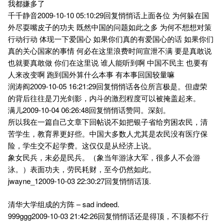
我都嫌多了
千千静音2009-10-10 05:10:29回复悄悄话上面各位 为何躲在国
外尽耍嘴皮子的功夫 既然中国的问题如此之多 为何不想想对策
行动行动 体现一下爱国心 如果你们真的有爱国心的话 如果你们
真的关心国家的事情 何必在这里浪费时间宣泄不满 要是真敢说
也就要真敢做 你们在这里说 谁人能听到啊 中国不民主 也要有
人来改变啊 跑到国外算什么本事 有本事回国较量嘛
润涛阎2009-10-05 16:21:29回复悄悄话各位所言极是。但虚荣
的背后往往是刀光剑影，内斗的激烈程度可以被掩盖起来。
满儿2009-10-04 06:26:48回复悄悄话赞同。深刻。
所以我在一篇自己文章下回帖说不如把银子省给穷困农民，清
苦学生，教育界更好些。中国大多数人尤其是农民没有医疗保
险，学生交不起学费。这仅仅是从经济上说。
象女民兵，未必是民兵。（象当年游泳大军，很多人不会游
泳。）表面功夫，劳民耗财，至今仍然如此。
jwayne_12009-10-03 22:30:27回复悄悄话顶.
清华大学组成的方阵 – sad indeed.
999ggg2009-10-03 21:42:26回复悄悄话还是得顶，不顶都不行