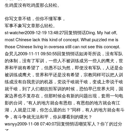
生鸡蛋没有吃鸡蛋那么轻松。
你写文章不错，但你不懂军事，
军事不象写文章那么轻松。
st-watcher2009-12-19 13:48:27回复悄悄话Ding. My hat off,
most Chinese lack this kind of concept. What puzzled me is
those Chinese living in oversea still can not see this concept.
旮旯儿2009-11-11 09:50:55回复悄悄话如涛哥所说，没有军队
的体制，没有了军训，一些人不被训练成另一些人的鹰犬，世
界和平就有希望了，但愚不以为然，即使没有军队，人还是会
被训练成鹰犬，世界和平还是没有希望，宗教同样可以把人训
练成没有自我意识的机器，党说干啥就干啥，变成上帝说干啥
就干啥，到了人们都抗拒军训的时候，恐怕早已世界大同，国
家边界也不复存在，但那时候会有新的问题出现，套用一句电
影的台词，“有人的地方就会有恩怨，有恩怨的地方就会有江
湖，人就是江湖，你怎么退的出？”同样，有人的地方就会有斗
争，有斗争就无法和平，你从哪看到的曙光？
wsnyy2009-11-08 07:40:07回复悄悄话嘲笑军人？你丫的过分
了.