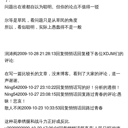
问题出在谁都自以为聪明。但你的论点不值得一驳
尔等是草民，看问题只是从草民的角度
所以，看似聪明，实际上愚蠢得不是一般
润涛阎2009-10-28 21:28:13回复悄悄话回复楼下各位XDJM们的
评论:
在写一篇比较长的文章，没来博客。看到了大家的评论，道一
声谢谢。
Ning542009-10-27 23:10:22回复悄悄话写的好！分析的透彻！
Ning542009-10-27 23:08:15回复悄悄话回复路过青春的评论:愚
昧！悲哀！
散人不闲2009-10-23 10:33:53回复悄悄话回路过青春
这种花拳绣腿和战斗力正好成反比.
v2020092009-10-22 17:36:04回复悄悄话简直是’人民日报’的海