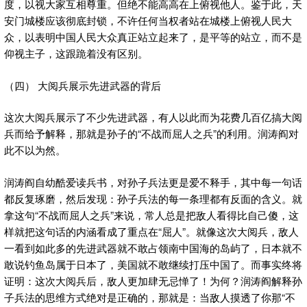
度，以视大家互相尊重。但绝不能高高在上俯视他人。鉴于此，天
安门城楼应该彻底封锁，不许任何当权者站在城楼上俯视人民大
众，以表明中国人民大众真正站立起来了，是平等的站立，而不是
仰视主子，这跟跪着没有区别。
（四） 大阅兵展示先进武器的背后
这次大阅兵展示了不少先进武器，有人以此而为花费几百亿搞大阅
兵而给予解释，那就是孙子的“不战而屈人之兵”的利用。润涛阎对
此不以为然。
润涛阎自幼酷爱读兵书，对孙子兵法更是爱不释手，其中每一句话
都反复琢磨，然后发现：孙子兵法的每一条理都有反面的含义。就
拿这句“不战而屈人之兵”来说，常人总是把敌人看得比自己傻，这
样就把这句话的内涵看成了重点在“屈人”。就像这次大阅兵，敌人
一看到如此多的先进武器就不敢占领南中国海的岛屿了，日本就不
敢说钓鱼岛属于日本了，美国就不敢继续打压中国了。而事实终将
证明：这次大阅兵后，敌人更加肆无忌惮了！为何？润涛阎解释孙
子兵法的思维方式绝对是正确的，那就是：当敌人摸透了你那“不