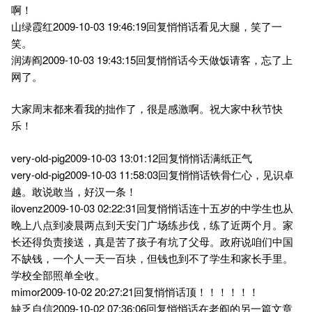
啊！
山绿霞红2009-10-03 19:46:19回复悄悄话看见大腿，笑了一
笑。
润涛阎2009-10-03 19:43:15回复悄悄话今天做饭请客，忘了上
网了。
大家周末都来看我的拙作了，很是感激啊。祝大家中秋节快
乐！
very-old-pig2009-10-03 13:01:12回复悄悄话满纸正气
very-old-pig2009-10-03 11:58:03回复悄悄话铁骨仁心，见识卓
越。敢说敢当，好汉一条！
ilovenz2009-10-03 02:22:31回复悄悄话连十五岁的中学生也从
晚上八点到凌晨两点到天安门广场练步伐，练了近两个月。家
长还得负责接送，真是苦了孩子有坑了父母。政府说咱们中国
不缺钱，一个人一天一百块，但钱也到不了学生和家长手里。
学校全部照单全收。
mimor2009-10-02 20:27:21回复悄悄话顶！！！！！！
缺乏自信2009-10-02 07:36:06回复悄悄话在老阎的另一篇文章