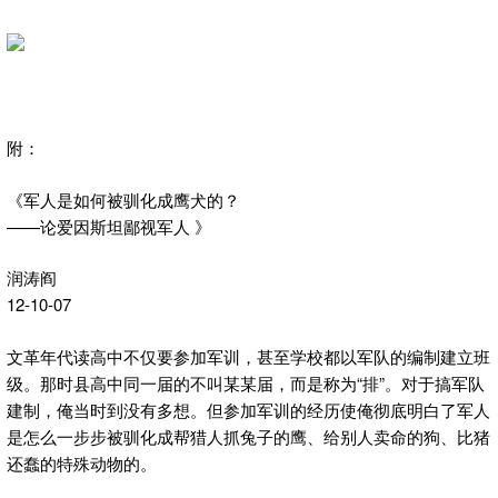
附：
《军人是如何被驯化成鹰犬的？
——论爱因斯坦鄙视军人 》
润涛阎
12-10-07
文革年代读高中不仅要参加军训，甚至学校都以军队的编制建立班
级。那时县高中同一届的不叫某某届，而是称为“排”。对于搞军队
建制，俺当时到没有多想。但参加军训的经历使俺彻底明白了军人
是怎么一步步被驯化成帮猎人抓兔子的鹰、给别人卖命的狗、比猪
还蠢的特殊动物的。