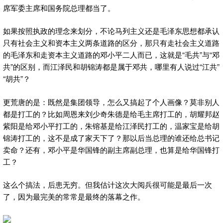
席军委主席和国务院总理都当了。
如果按照执政的理念来划分，不论马列主义还是毛泽东思想都承认
只有社会主义和资本主义两条道路的区分，那只有走社会主义道路
的毛泽东和走资本主义道路的邓小平二人而已，这就是“毛共”与“邓
共”的区别，而江泽民和胡锦涛都是属于邓共，哪里有人说过“江共”
“胡共”？
更荒唐的是：既然是集团领导，怎么又搞起了个人画像？莫非别人
都是打工的？比如周恩来刘少奇朱德是给毛主席打工的，胡耀邦赵
紫阳是给邓小平打工的，朱镕基是给江泽民打工的，温家宝是给胡
锦涛打工的，这不是成了家天下了？那以后当总理的谁还给总书记
卖命？还有，邓小平是华国锋的副主席副总理，也算是给华国锋打
工？
这么个搞法，后患无穷。但我估计这次大阅兵很可能是最后一次
了，因为最完美的常常是最终的落幕之作。