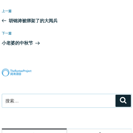
文
上
上一篇
章
一
胡锦涛被绑架了的大阅兵
导
篇
航
文
下
下一篇
章
一
小老婆的中秋节
篇
文
章
搜
搜
索
索：