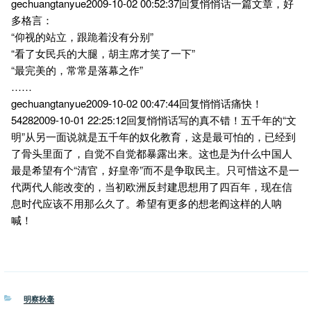
gechuangtanyue2009-10-02 00:52:37回复悄悄话一篇文章，好
多格言：
“仰视的站立，跟跪着没有分别”
“看了女民兵的大腿，胡主席才笑了一下”
“最完美的，常常是落幕之作”
……
gechuangtanyue2009-10-02 00:47:44回复悄悄话痛快！
54282009-10-01 22:25:12回复悄悄话写的真不错！五千年的“文
明”从另一面说就是五千年的奴化教育，这是最可怕的，已经到
了骨头里面了，自觉不自觉都暴露出来。这也是为什么中国人
最是希望有个“清官，好皇帝”而不是争取民主。只可惜这不是一
代两代人能改变的，当初欧洲反封建思想用了四百年，现在信
息时代应该不用那么久了。希望有更多的想老阎这样的人呐
喊！
分
明察秋毫
类