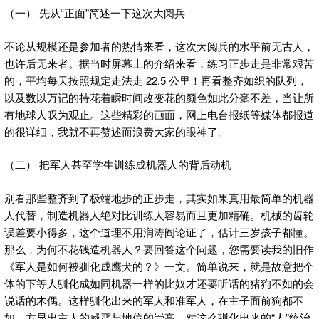
（一） 先从“正面”简述一下这次大阅兵
不论从规模还是参加者的热情来看，这次大阅兵的水平前无古人，
也许后无来者。据当时屏幕上的介绍来看，练习正步走是非常艰苦
的，平均每天按照规定走法走 22.5 公里！再看整齐如织的队列，
以及数以万记的持花着瞬时间改变花的颜色如此分毫不差，当让所
有地球人叹为观止。这些精彩的画面，网上电台报纸等媒体都报道
的很详细，我就不再赘述而浪费大家的眼神了。
（二） 把军人甚至学生训练成机器人的背后动机
别看那些整齐到了极端地步的正步走，其实如果真用最简单的机器
人代替，制造机器人绝对比训练人容易而且更加精确。机械的齿轮
误差要小得多，这个道理不用润涛阎论证了，估计三岁孩子都懂。
那么，为何不花钱造机器人？要回答这个问题，您需要读我的旧作
《军人是如何被驯化成鹰犬的？》一文。简单说来，就是故意把个
体的下等人驯化成如同机器一样的比奴才还要听话的猪狗不如的会
说话的木偶。这样驯化出来的军人和准军人，在主子面前狗都不
如，方显出主人的威严与地位的崇高。对这么驯化出来的“人”统治