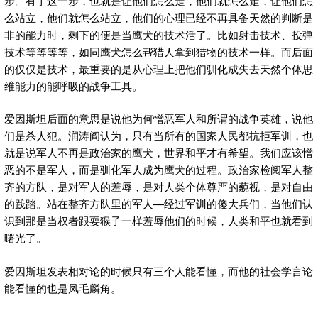
步。有了这一步，也就是让他们怎么走，他们就怎么走，让他们怎
么站立，他们就怎么站立，他们的心理已经不再具备天然的判断是
非的能力时，剩下的便是当鹰犬的技术活了。比如射击技术、投弹
技术等等等等，如同鹰犬怎么帮猎人拿到猎物的技术一样。而后面
的仅仅是技术，最重要的是从心理上把他们驯化成失去天然个体思
维能力的能呼吸的战争工具。
爱因斯坦后面的意思是说他为何憎恶军人和所谓的战争英雄，说他
们是杀人犯。润涛阎认为，只有当所有的国家人民都抗拒军训，也
就是说军人不再是政治家的鹰犬，世界和平才有希望。我们应该憎
恶的不是军人，而是驯化军人成为鹰犬的过程。政治家检阅军人整
齐的方队，是对军人的羞辱，是对人类个体尊严的藐视，是对自由
的践踏。站在整齐方队里的军人—经过军训的傻大兵们，当他们认
识到那是当权者跟耍猴子一样羞辱他们的时候，人类和平也就看到
曙光了。
爱因斯坦发表相对论的时候只有三个人能看懂，而他的社会学言论
能看懂的也是凤毛麟角。