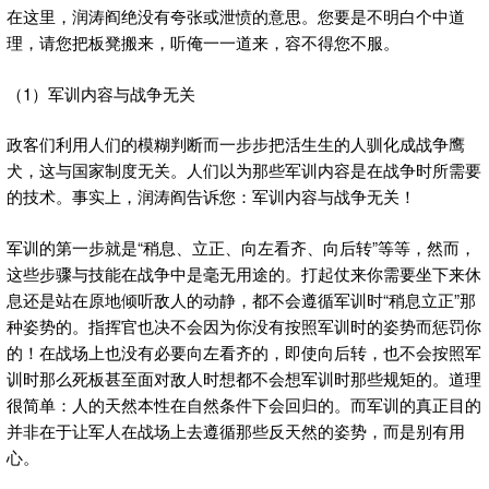
在这里，润涛阎绝没有夸张或泄愤的意思。您要是不明白个中道
理，请您把板凳搬来，听俺一一道来，容不得您不服。
（1）军训内容与战争无关
政客们利用人们的模糊判断而一步步把活生生的人驯化成战争鹰
犬，这与国家制度无关。人们以为那些军训内容是在战争时所需要
的技术。事实上，润涛阎告诉您：军训内容与战争无关！
军训的第一步就是“稍息、立正、向左看齐、向后转”等等，然而，
这些步骤与技能在战争中是毫无用途的。打起仗来你需要坐下来休
息还是站在原地倾听敌人的动静，都不会遵循军训时“稍息立正”那
种姿势的。指挥官也决不会因为你没有按照军训时的姿势而惩罚你
的！在战场上也没有必要向左看齐的，即使向后转，也不会按照军
训时那么死板甚至面对敌人时想都不会想军训时那些规矩的。道理
很简单：人的天然本性在自然条件下会回归的。而军训的真正目的
并非在于让军人在战场上去遵循那些反天然的姿势，而是别有用
心。