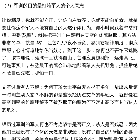
（2）军训的目的是打垮军人的个人意志
让你稍息，你就不能立正。让你向左看齐，你就不能向前看。就是
要让你这个军人不能有自己的天然个体行为。俺小时候跟着爷爷打
猎，需要“熬鹰”，就是把平时自由翱翔在天空的雄鹰制服，其方法
非常简单：就是“熬”，让它7 天7夜不睡觉。熬到它精神崩溃，彻底
臣服，心甘情愿地给你当奴才。到了这一步，你再也不害怕它逃跑
了。按常理说，雄鹰一旦获得自由，它理应展翅翱翔，远走高飞。
可是事实上，被熬服了的鹰会乖乖地跟着猎人去抓野兔，抓住后绝
不敢自己先吃，哪怕一口。
文革过后有人不解：为何丁玲女士平白无故坐牢多年，放出来后第
一时间主动入党？不解的都是些没经历过文革的年轻人，就好像在
高空翱翔的雄鹰理解不了被熬服了的鹰为何不远走高飞而甘当猎人
的爪牙。
经历过军训的军人再也不考虑战争是否正义，杀人是否残忍，因为
他们已经没有了个体的天然是非观念，没有了自己的思维的必要
性。剩下的唯一的使命便是“听从上级的命令”，因为那是“军人的天