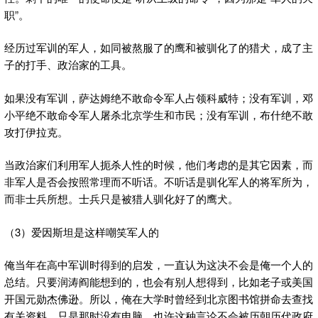
职”。
经历过军训的军人，如同被熬服了的鹰和被驯化了的猎犬，成了主
子的打手、政治家的工具。
如果没有军训，萨达姆绝不敢命令军人占领科威特；没有军训，邓
小平绝不敢命令军人屠杀北京学生和市民；没有军训，布什绝不敢
攻打伊拉克。
当政治家们利用军人扼杀人性的时候，他们考虑的是其它因素，而
非军人是否会按照常理而不听话。不听话是驯化军人的将军所为，
而非士兵所想。士兵只是被猎人驯化好了的鹰犬。
（3）爱因斯坦是这样嘲笑军人的
俺当年在高中军训时得到的启发，一直认为这决不会是俺一个人的
总结。只要润涛阎能想到的，也会有别人想得到，比如老子或美国
开国元勋杰佛逊。所以，俺在大学时曾经到北京图书馆拼命去查找
有关资料，只是那时没有电脑，也许这种言论不会被历朝历代政府