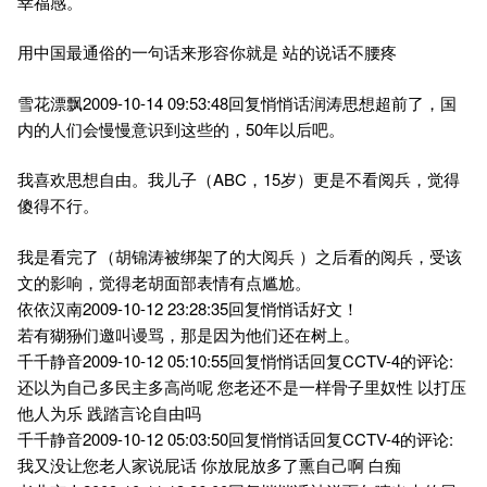
幸福感。
用中国最通俗的一句话来形容你就是 站的说话不腰疼
雪花漂飘2009-10-14 09:53:48回复悄悄话润涛思想超前了，国
内的人们会慢慢意识到这些的，50年以后吧。
我喜欢思想自由。我儿子（ABC，15岁）更是不看阅兵，觉得
傻得不行。
我是看完了（胡锦涛被绑架了的大阅兵 ）之后看的阅兵，受该
文的影响，觉得老胡面部表情有点尴尬。
依依汉南2009-10-12 23:28:35回复悄悄话好文！
若有猢狲们邀叫谩骂，那是因为他们还在树上。
千千静音2009-10-12 05:10:55回复悄悄话回复CCTV-4的评论:
还以为自己多民主多高尚呢 您老还不是一样骨子里奴性 以打压
他人为乐 践踏言论自由吗
千千静音2009-10-12 05:03:50回复悄悄话回复CCTV-4的评论:
我又没让您老人家说屁话 你放屁放多了熏自己啊 白痴