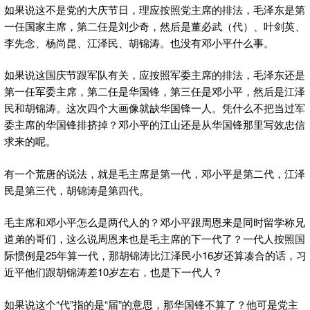
如果说这不是党的大庆节日，理应按照党主席的排法，毛泽东是第
一任国家主席，第二任是刘少奇，然后是董必武（代）、叶剑英、
李先念、杨尚昆、江泽民、胡锦涛。也没有邓小平什么事。
如果说这国庆节跟军队有关，应按照军委主席的排法，毛泽东还是
第一任军委主席，第二任是华国锋，第三任是邓小平，然后是江泽
民和胡锦涛。这次四个大画像就缺华国锋一人。凭什么不把当过军
委主席的华国锋排挤掉？邓小平的江山还是从华国锋那里写效忠信
求来的呢。
有一个荒唐的说法，就是毛主席是第一代，邓小平是第二代，江泽
民是第三代，胡锦涛是第四代。
毛主席和邓小平怎么是两代人的？邓小平跟周恩来是同时留学称兄
道弟的哥们，这么说周恩来也是毛主席的下一代了？一代人按照国
际惯例是25年算一代，那胡锦涛比江泽民小16岁还算凑合的话，习
近平他们跟胡锦涛差10岁左右，也是下一代人？
如果说这个“代”指的是“届”的意思，那华国锋不算了？他可是党主