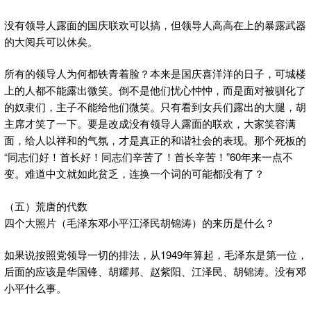
没有领导人露面的国庆联欢可以搞，但领导人高高在上的暴露武器
的大阅兵可以休矣。
所有的领导人为何都铁青着脸？本来是国庆喜洋洋的日子，可城楼
上的人都不能露出微笑。倒不是他们忧心忡忡，而是面对被驯化了
的奴隶们，主子不能给他们微笑。只有看到女兵们露出的大腿，胡
主席才笑了一下。要是改成没有领导人露面的联欢，大家笑容满
面，给人以祥和的气氛，才是真正的和谐社会的表现。那个死板的
“同志们好！首长好！同志们辛苦了！首长辛苦！”60年来一点不
变。难道中文就如此贫乏，连换一个词的可能都没有了？
（五）荒唐的代数
四个大照片（毛泽东邓小平江泽民胡锦涛）的来历是什么？
如果说按照党领导一切的排法，从1949年算起，毛泽东是第一位，
后面的应该是华国锋、胡耀邦、赵紫阳、江泽民、胡锦涛。没有邓
小平什么事。