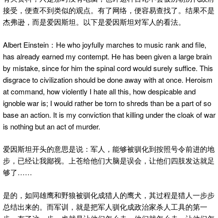
接受，便查不到类似的观点。有了网络，便容易查找了。结果不是
杰弗逊，而是爱因斯坦。以下是爱因斯坦对军人的看法。
Albert Einstein：He who joyfully marches to music rank and file,
has already earned my contempt. He has been given a large brain
by mistake, since for him the spinal cord would surely suffice. This
disgrace to civilization should be done away with at once. Heroism
at command, how violently I hate all this, how despicable and
ignoble war is; I would rather be torn to shreds than be a part of so
base an action. It is my conviction that killing under the cloak of war
is nothing but an act of murder.
爱因斯坦开头的意思是说：军人，能够被驯化到按照号令前进的地
步，已经让我鄙视。上苍给他们大脑是误会，让他们四肢发达就足
够了……
是的，如同雄鹰和野狼被驯化成猎人的鹰犬，其过程是猎人一步步
总结出来的。而军训，就是把军人驯化成政治家杀人工具的第一