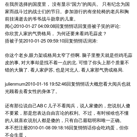
在我所选择的国度里， 没有显示“国力”的阅兵。 只有纪念为国
家而战斗过的战士们的节日。参加游行的有坐轮椅的老兵和胸
前挂满逝去的爷爷战斗勋章的儿童。
闻心2010-01-27 04:09:08回复悄悄话回复捂被子笑的评论:
你欣赏人家的气势格局， 为何还要来看鸡毛蒜皮？
捂被子笑2010-01-25 09:59:10回复悄悄话润涛:
你这个老乡,眼力架或格局太窄了些啊. 脑子里整天就是些鸡毛蒜
皮的事, 对大事却是找不着一点的北. 可惜了你头上那个质量不
错的大脑了. 看人家萨苏, 也是河北人. 看人家那气势或格局.
julienmum2010-01-16 19:52:46回复悄悄话大概您看大阅兵也就
光顾着去看女性的身体了。
还有那位说自己ABＣ儿子不看阅兵，说人家傻的，您说别人傻
不要紧，那是您表达自由言论的权利。不过，有时候啥也不懂
的人就喜欢说别人都是傻的，只有自己最聪明和唯一正确。
本不想注册2010-01-08 09:18:16回复悄悄话你会吃鸡蛋，但你
不会生蛋，