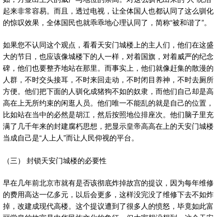
起来非常容易。而且，透过电视，让全体国人也都认同了这么驯化
的惊叹效果，全体国民也就乖乖地心理认同了，简称“被和谐了”。
如果您不认同这个观点，看看天安门城楼上的主人们，他们在这盛
大的节日，也应该像城楼下的人一样，对着国旗，对着威严的纪念
碑，他们也要整齐地站在那里。而事实上，他们就像赶集的散漫的
人群，不时交头接耳，不时来回走动，不时闭目养神，不时去厕所
方便。他们把下面的人驯化成猪狗不如的奴隶，而他们自己却是高
高在上无所约束的闲逛人员。他们唯一不能乱的就是自己的位置，
比如站在当中的必然是胡江，然后按照地位排座次。他们脑子里充
满了几千年来的封建腐朽思想，把显示皇帝高高在上的天安门城楼
当成自己是“人上人”而让人民仰视的平台。
（三） 封锁天安门城楼的必要性
早在几年前北京市就有是否该彻底炸掉故宫的提议，因为每年维修
的费用高达一亿多元，以后会更多，这样没完没了维修下去不如炸
掉，改建成现代高楼。这个提议遭到了很多人的愤怒，毕竟如此富