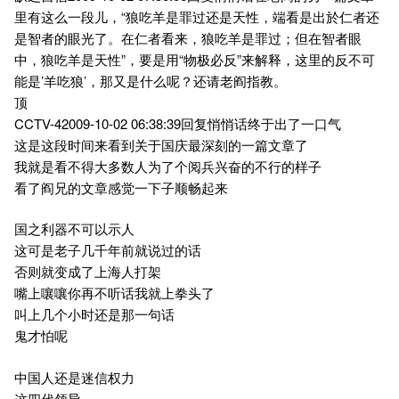
里有这么一段儿，“狼吃羊是罪过还是天性，端看是出於仁者还
是智者的眼光了。在仁者看来，狼吃羊是罪过；但在智者眼
中，狼吃羊是天性”，要是用“物极必反”来解释，这里的反不可
能是’羊吃狼’，那又是什么呢？还请老阎指教。
顶
CCTV-42009-10-02 06:38:39回复悄悄话终于出了一口气
这是这段时间来看到关于国庆最深刻的一篇文章了
我就是看不得大多数人为了个阅兵兴奋的不行的样子
看了阎兄的文章感觉一下子顺畅起来
国之利器不可以示人
这可是老子几千年前就说过的话
否则就变成了上海人打架
嘴上嚷嚷你再不听话我就上拳头了
叫上几个小时还是那一句话
鬼才怕呢
中国人还是迷信权力
这四代领导