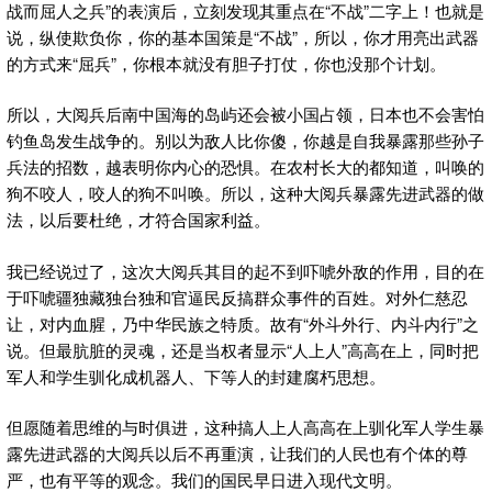
战而屈人之兵”的表演后，立刻发现其重点在“不战”二字上！也就是
说，纵使欺负你，你的基本国策是“不战”，所以，你才用亮出武器
的方式来“屈兵”，你根本就没有胆子打仗，你也没那个计划。
所以，大阅兵后南中国海的岛屿还会被小国占领，日本也不会害怕
钓鱼岛发生战争的。别以为敌人比你傻，你越是自我暴露那些孙子
兵法的招数，越表明你内心的恐惧。在农村长大的都知道，叫唤的
狗不咬人，咬人的狗不叫唤。所以，这种大阅兵暴露先进武器的做
法，以后要杜绝，才符合国家利益。
我已经说过了，这次大阅兵其目的起不到吓唬外敌的作用，目的在
于吓唬疆独藏独台独和官逼民反搞群众事件的百姓。对外仁慈忍
让，对内血腥，乃中华民族之特质。故有“外斗外行、内斗内行”之
说。但最肮脏的灵魂，还是当权者显示“人上人”高高在上，同时把
军人和学生驯化成机器人、下等人的封建腐朽思想。
但愿随着思维的与时俱进，这种搞人上人高高在上驯化军人学生暴
露先进武器的大阅兵以后不再重演，让我们的人民也有个体的尊
严，也有平等的观念。我们的国民早日进入现代文明。