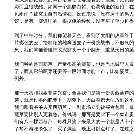
彩而且很残酷。如同一个肌肤白皙、心灵幼嫩的新娘，在
风雨雨？被窝里自有温情在。反过来说，没有房子的男人
议，是有一腚道理的。根据俺的经验，没有房子至少也得
到了中午时分，我们仰望着天空，看到了太阳的热量终于
片彩色的云，给翱翔的雄鹰送去了一份挑战书，不服气的
息，我们就猫着腰把胶泥窝头一个个翻开，重见天日的菜
我们种的是西葫芦，产量很高的蔬菜，也是当地城里人最
了，而其它的蔬菜还要等一段时间才能上市，比如菠菜、
例外。
那一天我和姐姐非常兴奋，全县我们是第一份卖西葫芦的
芽，就是过冬的脆萝卜、胡萝卜、大白菜都无法放到这个
我们跟着爷爷去卖西葫芦，一到市场立刻被买者包围，最
蔬菜要比别人更着急。价钱吗，那可是要比下一个集市贵
们有八十棵西葫芦，每棵只摘下来最大的一个就是八十个
了盐不再吃淡饭了，买了煤油，晚上可以点灯了。在这之