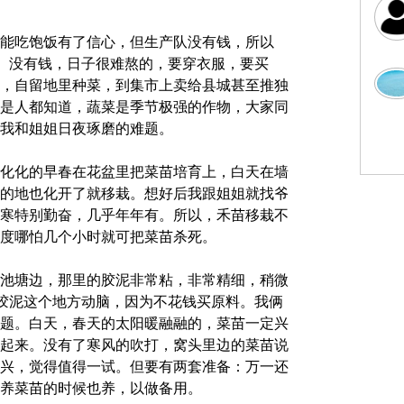
能吃饱饭有了信心，但生产队没有钱，所以
识。没有钱，日子很难熬的，要穿衣服，要买
，自留地里种菜，到集市上卖给县城甚至推独
是人都知道，蔬菜是季节极强的作物，大家同
我和姐姐日夜琢磨的难题。
化化的早春在花盆里把菜苗培育上，白天在墙
的地也化开了就移栽。想好后我跟姐姐就找爷
寒特别勤奋，几乎年年有。所以，禾苗移栽不
度哪怕几个小时就可把菜苗杀死。
池塘边，那里的胶泥非常粘，非常精细，稍微
用胶泥这个地方动脑，因为不花钱买原料。我俩
题。白天，春天的太阳暖融融的，菜苗一定兴
起来。没有了寒风的吹打，窝头里边的菜苗说
兴，觉得值得一试。但要有两套准备：万一还
养菜苗的时候也养，以做备用。