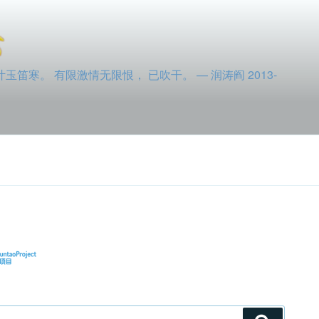
寒。 有限激情无限恨， 已吹干。 — 润涛阎 2013-