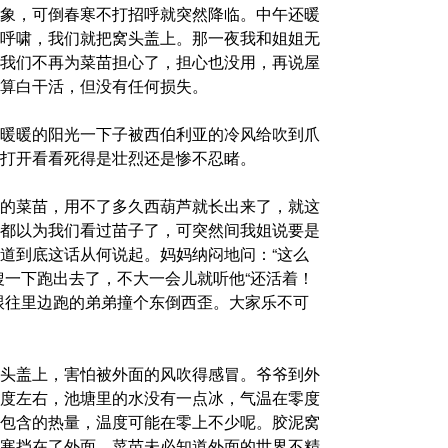
象，可倒春寒不打招呼就突然降临。中午还暖
呼啸，我们就把窝头盖上。那一夜我和姐姐无
我们不再为菜苗担心了，担心也没用，再说屋
算白干活，但没有任何损失。
暖暖的阳光一下子被西伯利亚的冷风给吹到爪
打开看看死得是壮烈还是惨不忍睹。
的菜苗，用不了多久西葫芦就长出来了，就这
都以为我们看过苗子了，可突然间我姐说要是
道到底这话从何说起。妈妈纳闷地问：“这么
嗖一下跑出去了，不大一会儿就听他“还活着！
跟往里边跑的弟弟撞个东倒西歪。大家乐不可
头盖上，害怕被外面的风吹得感冒。爷爷到外
度左右，池塘里的水没有一点冰，气温在零度
包含的热量，温度可能在零上不少呢。胶泥窝
寒挡在了外面。菜苗未必知道外面的世界不精