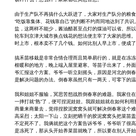
由于生产队不再搞什么大跃进了，大家对生产队分的粮食
“吃饭靠集体、花钱靠自己”的判断不约而同地达到了共
盐，这两样不能少，酱油醋甚至点灯的煤油可以省。所以
轮车到京津大城市换点钱花的想法便主宰了大家的思维。
时上市，根本卖不了几个钱。如何比别人早上市，便成了
搞禾苗移栽是非常合情合理而且简单易行的，就是在冻冻
根暖和的地方，晚上端入屋里避寒。等苗子出来了，外面
爷汇报这个方案。爷爷一听立刻摇头，原因是河北的倒春
是解决问题的办法。倒春寒虽然只有一两天，可零下的温
我和姐姐不服输，冥思苦想战胜倒春寒的难题。我家住在
一摔打就“熟”了，便可捏泥娃娃。我跟姐姐就在如何利
商量来商量去，觉得捏胶泥窝窝头就可解决倒春寒这个难
高采烈；太阳一下山，立刻把晒干的胶泥窝窝头把菜苗盖
不定死不了。我俩就把这个方案告诉爷爷，爷爷听了很高
是冻死了，那从头开始养菜苗就晚了，所以要在别人开始