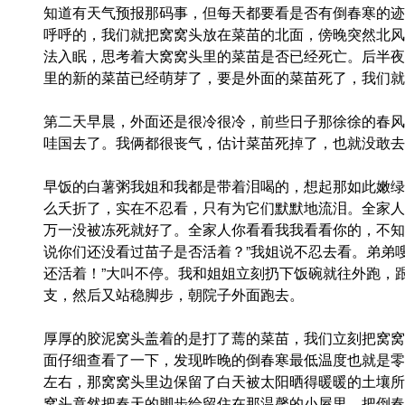
知道有天气预报那码事，但每天都要看是否有倒春寒的迹
呼呼的，我们就把窝窝头放在菜苗的北面，傍晚突然北风
法入眠，思考着大窝窝头里的菜苗是否已经死亡。后半夜
里的新的菜苗已经萌芽了，要是外面的菜苗死了，我们就
第二天早晨，外面还是很冷很冷，前些日子那徐徐的春风
哇国去了。我俩都很丧气，估计菜苗死掉了，也就没敢去
早饭的白薯粥我姐和我都是带着泪喝的，想起那如此嫩绿
么夭折了，实在不忍看，只有为它们默默地流泪。全家人
万一没被冻死就好了。全家人你看看我我看看你的，不知
说你们还没看过苗子是否活着？”我姐说不忍去看。弟弟
还活着！”大叫不停。我和姐姐立刻扔下饭碗就往外跑，
支，然后又站稳脚步，朝院子外面跑去。
厚厚的胶泥窝头盖着的是打了蔫的菜苗，我们立刻把窝窝
面仔细查看了一下，发现昨晚的倒春寒最低温度也就是零
左右，那窝窝头里边保留了白天被太阳晒得暖暖的土壤所
窝头竟然把春天的脚步给留住在那温馨的小屋里，把倒春