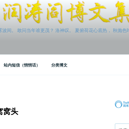
间。 敢问当年谁更茂？ 洛神叹。 夏俯荷花心底热， 秋抛色叶玉笛
站内短信（悄悄话）
分类博文
窝窝头
搜