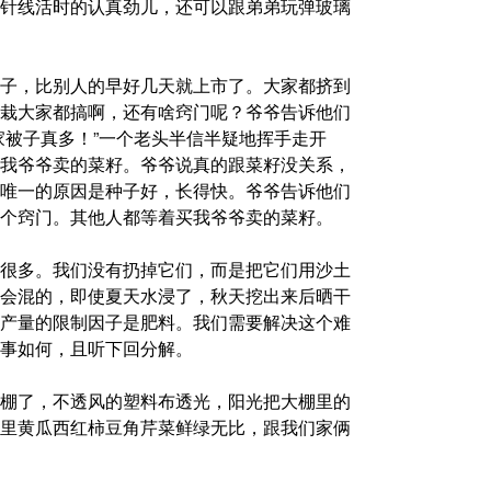
针线活时的认真劲儿，还可以跟弟弟玩弹玻璃
子，比别人的早好几天就上市了。大家都挤到
栽大家都搞啊，还有啥窍门呢？爷爷告诉他们
家被子真多！”一个老头半信半疑地挥手走开
我爷爷卖的菜籽。爷爷说真的跟菜籽没关系，
唯一的原因是种子好，长得快。爷爷告诉他们
个窍门。其他人都等着买我爷爷卖的菜籽。
很多。我们没有扔掉它们，而是把它们用沙土
会混的，即使夏天水浸了，秋天挖出来后晒干
产量的限制因子是肥料。我们需要解决这个难
事如何，且听下回分解。
棚了，不透风的塑料布透光，阳光把大棚里的
里黄瓜西红柿豆角芹菜鲜绿无比，跟我们家俩