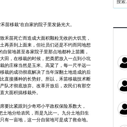
索：
“禾苗移栽”在自家的院子里发扬光大。
致禾苗死亡而造成大面积颗粒无收的大饥荒，
土再弄到上面来，但社员们还是不约而同地想
地的自留地甚至各家院子里那点地都种上苗圃，
大田，在移栽的时候，把粪肥放入一点到小坑
栽的庄稼当然是玉米、高粱了，每一尺半远一
移栽的成功彻底解决了当年深翻土地造成的后
比直接播种的长势好。所以，禾苗移栽技术断
产队才彻底放弃。改革开放后，农民们有那空
直大面积搞移栽外。
席要比紧跟刘少奇邓小平政权保险系数大，
队把土地分给农民，而是九比一。九分土地归生
只有一亩地，这一分自留地可是成了救命地。