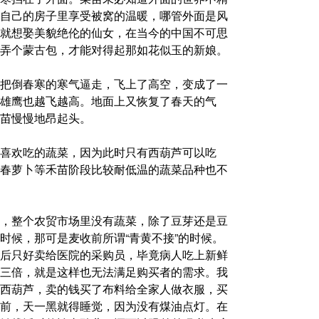
自己的房子里享受被窝的温暖，哪管外面是风
就想娶美貌绝伦的仙女，在当今的中国不可思
弄个蒙古包，才能对得起那如花似玉的新娘。
把倒春寒的寒气逼走，飞上了高空，变成了一
雄鹰也越飞越高。地面上又恢复了春天的气
苗慢慢地昂起头。
喜欢吃的蔬菜，因为此时只有西葫芦可以吃
春萝卜等禾苗阶段比较耐低温的蔬菜品种也不
，整个农贸市场里没有蔬菜，除了豆芽还是豆
时候，那可是麦收前所谓“青黄不接”的时候。
后只好卖给医院的采购员，毕竟病人吃上新鲜
三倍，就是这样也无法满足购买者的需求。我
西葫芦，卖的钱买了布料给全家人做衣服，买
前，天一黑就得睡觉，因为没有煤油点灯。在