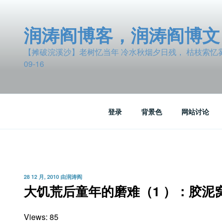
跳
至
润涛阎博客，润涛阎博文
内
容
【摊破浣溪沙】老树忆当年 冷水秋烟夕日残， 枯枝索忆雾波
09-16
登录
背景色
网站讨论
发
28 12 月, 2010
由
润涛阎
布
大饥荒后童年的磨难（1 ）：胶泥
于
Views: 85