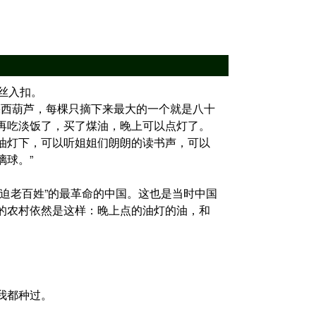
，丝丝入扣。
”我们有八十棵西葫芦，每棵只摘下来最大的一个就是八十
再吃淡饭了，买了煤油，晚上可以点灯了。
油灯下，可以听姐姐们朗朗的读书声，可以
璃球。”
迫老百姓”的最革命的中国。这也是当时中国
的农村依然是这样：晚上点的油灯的油，和
我都种过。