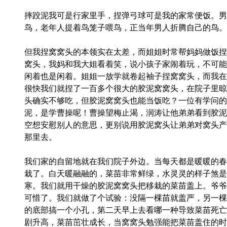
摔跤泥我可是行家里手，捏弹弓球可是我的家常便饭。男
鸟，老年人提着鸟笼子喂鸟，正当年男人折腾自己的鸟。
但我捏窝窝头的本领实在太差，而姐姐时常帮妈妈做饭捏
窝头，我妈和我大姐看着笑，说小孩子家闹着玩，不可能
闲着也是闲着。姐姐一放学就卷起袖子捏窝窝头，而我在
很快我们就捏了一百多个很大的胶泥窝窝头，在院子里晾
头确实不够吃，但胶泥窝窝头也能当饭吃？一位有学问的
泥，是学曹操呢！曹操望梅止渴，润涛让他弟弟看到胶泥
空想安慰别人的意思，更别说用胶泥窝头让弟弟对窝头产
那里去。
我们家的自留地就在我们院子外边。当每天都是暖暖的春
栽了。白天暖融融的，菜苗非常鲜绿，水灵灵的样子煞是
寒。我们就用干燥的胶泥窝窝头把移栽的菜苗盖上。爷爷
可惜了。我们就做了个试验：没隔一棵苗就盖严，另一棵
的底部搞一个小孔，第二天早上去看哪一种导致菜苗死亡
剧升高，菜苗茁壮成长，当窝窝头勉强能把菜苗盖住的时