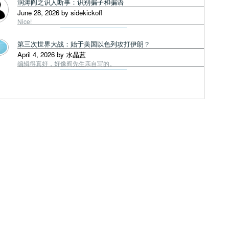
润涛阎之识人断事：识别骗子和骗语
June 28, 2026 by sidekickoff
Nice!
第三次世界大战：始于美国以色列攻打伊朗？
April 4, 2026 by 水晶蓝
编辑得真好，好像阎先生亲自写的。