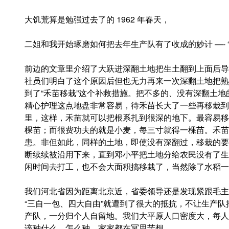
大饥荒算是勉强过去了的 1962 年春天，
二姐和我开始琢磨如何把去年生产队有了收成的妙计 —- 
前边的文章里介绍了大跃进深翻土地把生土翻到上面后导
社员们明白了这个原因后但也无力再来一次深翻土地把熟
到了“禾苗移栽”这个补救措施。把不多的、没有深翻土
精心护理这点地盘非常容易，待禾苗长大了一些再移栽到
里，这样，禾苗就可以把根系扎到很深的地下。最容易移
棵苗；而很费功夫的就是小麦，每三寸就得一棵苗。禾苗
患。非但如此，同样的土地，即使没有深翻过，移栽的要
断续续被沿用下来，直到邓小平把土地分给农民没有了生
闲时间去打工，也不会大面积搞移栽了，当然除了水稻一
我们河北省因为距离北京近，省委领导还是发现紧跟毛主
“三自一包、四大自由”就遭到了很大的抵抗，不让生产
产队，一分归个人自留地。我们大平原人口密度大，每人
该种什么，怎么种，家家都在冥思苦想。