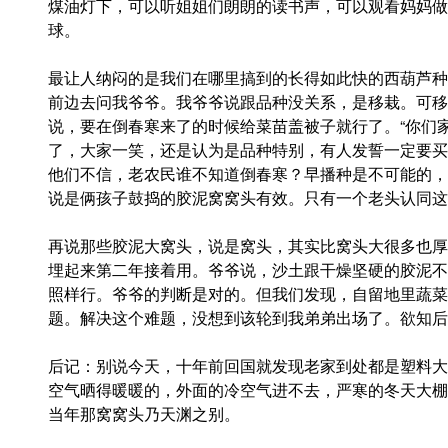
煤油灯下，可以听姐姐们朗朗的读书声，可以观看妈妈做
球。
最让人纳闷的是我们在哪里搞到的长得如此快的西葫芦种
前边去问我爷爷。我爷爷说跟品种没关系，是移栽。可移
说，要在倒春寒来了的时候给菜苗盖被子就行了。“你们
了，大家一笑，还是认为是品种特别，有人发誓一定要买
他们不信，老农民谁不知道倒春寒？早播种是不可能的，
说是俩孩子鼓捣的胶泥窝窝头有效。只有一个老头认同这
再说那些胶泥大窝头，说是窝头，其实比窝头大很多也厚
埋起来第二年接着用。爷爷说，沙土跟干燥坚硬的胶泥不
照样行。爷爷的判断是对的。但我们发现，自留地里蔬菜
题。解决这个难题，没想到该轮到我弟弟出场了。欲知后
后记：别说今天，十年前回国就发现老家到处都是塑料大
空气晒得暖暖的，外面的冷空气进不去，严寒的冬天大棚
当年那窝窝头乃天渊之别。