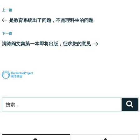
文
上
上一篇
章
一
是教育系统出了问题，不是理科生的问题
导
篇
航
文
下
下一篇
章
一
润涛阎文集第一本即将出版，征求您的意见
篇
文
章
搜
搜
索
索：