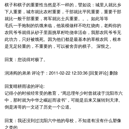
棋子和棋子的重要性当然是不一样的，譬如说：城里人就比乡
下人重要，城市就比农村重要，干部就比平民重要，重要干部
就比一般干部重要，将军就比士兵重要。。。如此等等
毛氏一手炮制的饥饿来临，他装模做样不吃红烧肉，老阎你的
农民爷爷就得从砂子里面挑草籽吃侥幸活命，我那农民爷爷无
此功力，只好被饿死。因为他们都是最基本的草根农民，根本
是无足轻重的，不重要的，可以被舍弃的棋子。 深恨之。
回复：您说得对极了。
润涛阎的弟弟 评论于：2011-02-22 12:33:36 [回复评论] 删除
回复晴耕雨读的评论:
记得小的时候经常受的教育，“周总理年少时曾就读于沈阳市六
中，那时就为中华之崛起而读书”，可能是后来又辗转到天津。
倒是涛哥的一文还了历史一个公道。
回复：我还没到过沈阳六中他的母校，不知道有没有什么塑像
之类的