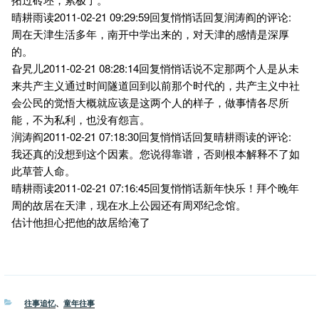
晴耕雨读2011-02-21 09:29:59回复悄悄话回复润涛阎的评论:
周在天津生活多年，南开中学出来的，对天津的感情是深厚
的。
旮旯儿2011-02-21 08:28:14回复悄悄话说不定那两个人是从未
来共产主义通过时间隧道回到以前那个时代的，共产主义中社
会公民的觉悟大概就应该是这两个人的样子，做事情各尽所
能，不为私利，也没有怨言。
润涛阎2011-02-21 07:18:30回复悄悄话回复晴耕雨读的评论:
我还真的没想到这个因素。您说得靠谱，否则根本解释不了如
此草菅人命。
晴耕雨读2011-02-21 07:16:45回复悄悄话新年快乐！拜个晚年
周的故居在天津，现在水上公园还有周邓纪念馆。
估计他担心把他的故居给淹了
分
往事追忆
、
童年往事
类