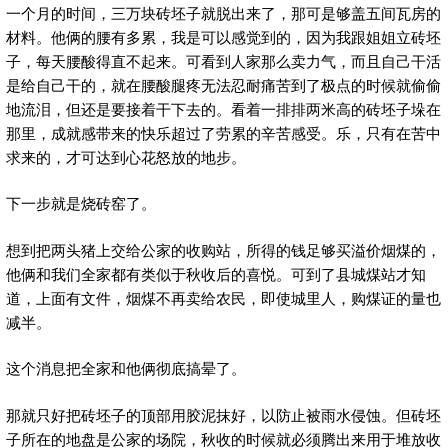
一个月的时间，三万块砖坯子就脱出来了，那可是够盖五间瓦房的
材料。他俩的腰有多累，我是可以感觉到的，因为我跟姐姐立砖坯
子，每天腰酸得直不起来。可看到人家那么卖力气，而且自己干活
是给自己干的，就在腰酸腿疼无法忍耐痛苦到了极点的时候就偷偷
地流泪，但还是要接着干下去的。看着一排排两米高的砖坯子垛在
那里，成就感带来的快乐超过了劳累的辛苦感受。乐，只有在苦中
求来的，才可达到心花怒放的地步。
下一步就是烧砖窑了。
想到把两头猪上交给公家的收购站，所得的钱足够买溢价烟煤的，
他俩和我们全家都有类似于秋收后的喜悦。可到了县城煤站才知
道，上面有文件，烟煤不再卖给农民，即使城里人，购煤证的量也
减半。
这个消息把全家和他俩彻底搞晕了。
那就只好把砖坯子的顶部用胶泥抹好，以防止被雨水侵蚀。但砖坯
子所在的地盘是公家的场院，秋收的时候就必须腾出来用于堆放收