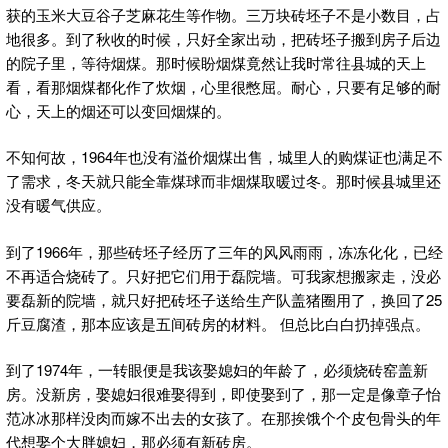
获的玉米大豆谷子芝麻花生等作物。三万块砖坯子不是小数目，占
地很多。到了秋收的时候，只好全家出动，把砖坯子搬到房子后边
的院子里，等待烟煤。那时候盼烟煤竟然让我时常往县城的天上
看，看那烟煤都化作了炊烟，心里很憋屈。耐心，只要有足够的耐
心，天上的烟还可以变回烟煤的。
不知何故，1964年也没有溢价烟煤出售，城里人的购煤证也满足不
了需求，冬天就只能全靠煤球而非烟煤取暖过冬。那时候县城里还
没有暖气供应。
到了1966年，那些砖坯子经历了三年的风风雨雨，冻冻化化，已经
不再适合烧砖了。只好把它们用于磊院墙。可我家想搬家走，没必
要磊新的院墙，就只好把砖坯子送给生产队盖猪圈用了，换回了25
斤豆腐渣，那本应该是五间砖房的材料。 但总比白白扔掉强点。
到了1974年，一转眼便是我该娶媳妇的年龄了，必须烧砖窑盖新
房。没新房，娶媳妇很难娶得到，即使娶到了，那一定是像章子怡
范冰冰那样没肉而嫁不出去的女孩了。在那挨饿个个皮包骨头的年
代想娶个大胖媳妇，那必须有新砖房。