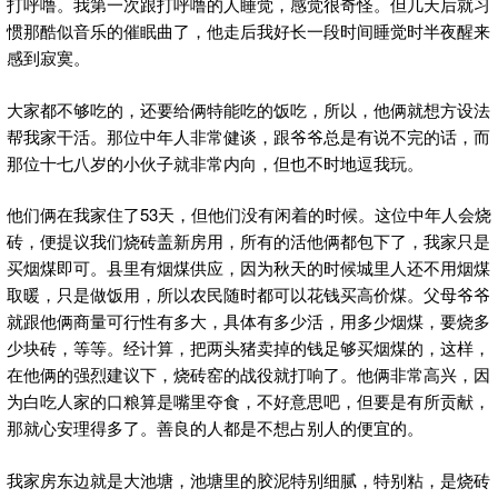
打呼噜。我第一次跟打呼噜的人睡觉，感觉很奇怪。但几天后就习
惯那酷似音乐的催眠曲了，他走后我好长一段时间睡觉时半夜醒来
感到寂寞。
大家都不够吃的，还要给俩特能吃的饭吃，所以，他俩就想方设法
帮我家干活。那位中年人非常健谈，跟爷爷总是有说不完的话，而
那位十七八岁的小伙子就非常内向，但也不时地逗我玩。
他们俩在我家住了53天，但他们没有闲着的时候。这位中年人会烧
砖，便提议我们烧砖盖新房用，所有的活他俩都包下了，我家只是
买烟煤即可。县里有烟煤供应，因为秋天的时候城里人还不用烟煤
取暖，只是做饭用，所以农民随时都可以花钱买高价煤。父母爷爷
就跟他俩商量可行性有多大，具体有多少活，用多少烟煤，要烧多
少块砖，等等。经计算，把两头猪卖掉的钱足够买烟煤的，这样，
在他俩的强烈建议下，烧砖窑的战役就打响了。他俩非常高兴，因
为白吃人家的口粮算是嘴里夺食，不好意思吧，但要是有所贡献，
那就心安理得多了。善良的人都是不想占别人的便宜的。
我家房东边就是大池塘，池塘里的胶泥特别细腻，特别粘，是烧砖