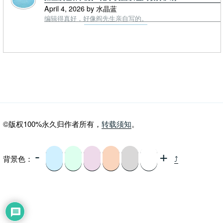
April 4, 2026 by 水晶蓝
编辑得真好，好像阎先生亲自写的。
©版权100%永久归作者所有，
转载须知
。
-
+
背景色：
⤴