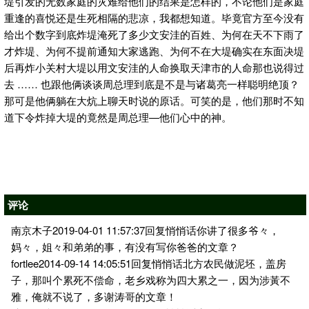
堤引发的无数家庭的灾难给他们的结果是怎样的，不论他们是家庭
重逢的喜悦还是生死相隔的悲凉，我都想知道。毕竟官方至今没有
给出个数字到底炸堤淹死了多少文安洼的百姓、为何在天不下雨了
才炸堤、为何不提前通知大家逃跑、为何不在大堤确实在东面决堤
后再炸小关村大堤以用文安洼的人命换取天津市的人命那也说得过
去 …… 也跟他俩谈谈周总理到底是不是与诸葛亮一样聪明绝顶？
那可是他俩躺在大炕上聊天时说的原话。可笑的是，他们那时不知
道下令炸掉大堤的竟然是周总理—他们心中的神。
评论
南京木子2019-04-01 11:57:37回复悄悄话你讲了很多爷々，
妈々，姐々和弟弟的事，有没有写你爸爸的文章？
fortlee2014-09-14 14:05:51回复悄悄话北方农民做泥坯，盖房
子，那叫个累死不偿命，老乡戏称为四大累之一，因为涉黃不
雅，俺就不说了，多谢涛哥的文章！