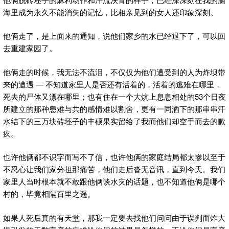
海里成为永久不能消失的记忆，比相亲见到的女人还印象深刻。
他俩走了，是上面来的通知，说他们家乡的水已经退下了，可以回
去重建家园了。
他俩走的时候，我无法不流泪，不仅仅为他们遭受到的人为炸坝带
来的遭遇 — 不知道家里人是否还有活着的，活着的逃难在哪里，
死去的尸体又漂在哪里；也有住在一个大炕上息息相处的53个日夜
所建立的那种患难与共的感情难以割舍，更有一同洒下的那串串汗
水结下的三万块砖坯子的丰硕果实留给了我而他们却空手而去的歉
疚。
也许他俩都不识字而写不了信，也许他俩的家庭结局都太惨以至于
不忍心让我们家分担那痛苦，他们走后沓无音讯，直到今天。我们
家里人当时根本就不敢跟他俩谈水灾的话题，也不知道他俩是哪个
村的，毕竟相隔百里之遥。
如果人死后真的有天堂，那我一定要去找他们问问由于误判而炸大