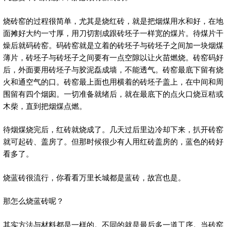
烧砖窑的过程很简单，尤其是烧红砖，就是把烟煤用水和好，在地
面摊好大约一寸厚，用刀切割成跟砖坯子一样宽的煤片。待煤片干
燥后就码砖窑。码砖窑就是立着的砖坯子与砖坯子之间加一块烟煤
薄片，砖坯子与砖坯子之间要有一点空隙以让火苗燃烧。砖窑码好
后，外面要用砖坯子与胶泥磊成墙，不能透气。砖窑最底下留有烧
火和通空气的口。砖窑最上面也用横着的砖坯子盖上，在中间和周
围留有四个烟囱。一切准备就绪后，就在最底下的点火口烧豆秸或
木柴，直到把烟煤点燃。
待烟煤烧完后，红砖就烧成了。几天过后里边冷却下来，扒开砖窑
就可起砖、盖房了。但那时候很少有人用红砖盖房的，蓝色的砖好
看多了。
烧蓝砖很流行，你看看万里长城都是蓝砖，故宫也是。
那怎么烧蓝砖呢？
其实方法与材料都是一样的。不同的就是最后多一道工序。当砖窑