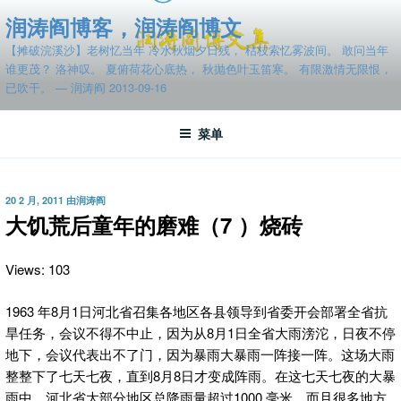
跳
润涛阎博客，润涛阎博文
至
【摊破浣溪沙】老树忆当年 冷水秋烟夕日残， 枯枝索忆雾波间。 敢问当年
内
谁更茂？ 洛神叹。 夏俯荷花心底热， 秋抛色叶玉笛寒。 有限激情无限恨，
容
已吹干。 — 润涛阎 2013-09-16
菜单
发
20 2 月, 2011
由
润涛阎
布
大饥荒后童年的磨难（7 ）烧砖
于
Views: 103
1963 年8月1日河北省召集各地区各县领导到省委开会部署全省抗
旱任务，
会议不得不中止，因为从8月1日全省大雨滂沱，日夜不停
地下，会议代表出不了门，因为暴雨大暴雨一阵接一阵。这场大雨
整整下了七天七夜，直到8月8日才变成阵雨。在这七天七夜的大暴
雨中，河北省大部分地区总降雨量超过1000 毫米，而且很多地方