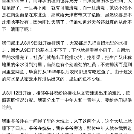
星星都出来了。而炸坝的理由也算充分：白洋淀里的水已经到了大
堤顶部了。一旦再下雨，就有可能溃堤，而一旦溃堤，就说不准不
是在南边而是在东北边，那就给天津市带来了危险。虽然说要是不
炸坝啥事没有，因为雨过天晴了，但谁知道老天爷还就真的从此不
下一滴雨了呢！
我们那里从8月9日就开始排涝了，大家都是先把自留地里的水排
走，因为从9日开始基本上不下了，下也就是零星小雨了。自留地
里的水排完了，社员们就都出工挖排水沟，挖引渠，把生产队庄稼
地里的余水引到河里，当然也有个别差劲的社员，不去排涝而是到
河里去网鱼，毕竟打从1949年以后农民都没有吃过鱼了。由于这次
的河水是从密云水库泄洪出来的，里边的鱼不少呢。
从8月12日开始，相邻各县都纷纷接收从文安洼逃出来的难民，按
照家庭情况分配。我家分来了一中年人和一青年人。要给他们提供
吃的。
我跟爷爷睡在一间屋子里的大炕上，来了这两个人，这个大炕上就
睡下了四人。爷爷在炕头，我在爷爷旁边，那位中年人就在我旁边