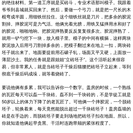
的绝佳材料。第一道工序就是买砖斗，专业术语那叫模子。我跟着
爷爷到县城就买回来了。然后，要做一个弓刀，就是把一尺长的木
棍弯成半圆，用细铁丝拉住。这个细铁丝就是刀片，把多余的胶泥
割掉。摔胶泥可是力气活。他俩光着光膀，用铁叉猛摔用水和好了
的胶泥，啪啪地响。把胶泥摔熟要反反复复很多次。胶泥摔熟了，
就用一铲勺挖下一块，放入模子里。模子的中间有横膈，这样两块
胶泥放入后用弓刀割掉多余的，把模子翻过来在地上一扣，两块砖
坯子就出来了。地面要提前用石磙子轧，场面又平又硬，上面放一
薄层沙土。我的任务就是跟姐姐“立砖坯子”。这个活听起来很容
易，但非常累人，就是当砖坯子干燥后猫腰把砖坯子立起来，等到
彻底干燥后码成垛，就等着烧砖了。
要说他俩有多累，我可以告诉你一个数字。盖房的时候，一个熟练
的瓦匠每天可以磊一千块砖。磊不到一千块砖的，不是学徒工就是
50岁以上的体力下降了的老瓦匠了。可他俩一个摔胶泥，一个脱砖
坯子，轮换着来，每天竟然能脱出超过一千块砖坯子！盖房磊墙的
砖是在手边的，而脱砖坯子要走到场地把砖坯子扣在地面。所以，
你就知道他俩起早贪黑、干活时连跑带颠的紧张程度了。