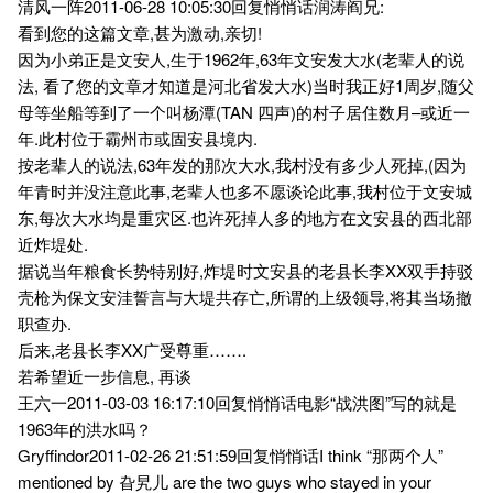
清风一阵2011-06-28 10:05:30回复悄悄话润涛阎兄:
看到您的这篇文章,甚为激动,亲切!
因为小弟正是文安人,生于1962年,63年文安发大水(老辈人的说
法, 看了您的文章才知道是河北省发大水)当时我正好1周岁,随父
母等坐船等到了一个叫杨潭(TAN 四声)的村子居住数月–或近一
年.此村位于霸州市或固安县境内.
按老辈人的说法,63年发的那次大水,我村没有多少人死掉,(因为
年青时并没注意此事,老辈人也多不愿谈论此事,我村位于文安城
东,每次大水均是重灾区.也许死掉人多的地方在文安县的西北部
近炸堤处.
据说当年粮食长势特别好,炸堤时文安县的老县长李XX双手持驳
壳枪为保文安洼誓言与大堤共存亡,所谓的上级领导,将其当场撤
职查办.
后来,老县长李XX广受尊重…….
若希望近一步信息, 再谈
王六一2011-03-03 16:17:10回复悄悄话电影“战洪图”写的就是
1963年的洪水吗？
Gryffindor2011-02-26 21:51:59回复悄悄话I think “那两个人”
mentioned by 旮旯儿 are the two guys who stayed in your