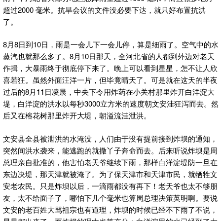
超过2000 毫米。抗旱会议的文件没必要下达，就只好布置抗洪
了。
8月8日到10日，雨是一会儿下一会儿停，算是细雨了。空气中的水
蒸汽也就那么多了。8月10日那天，全河北省的人都到外边对老天
作揖，大暴雨终于彻底停下来了。晚上可以看到星星，怎不让人欣
喜若狂。虽然外面汪洋一片，但毕竟晴天了。可是就在这天的半夜
过后的8月11日凌晨，中央下令用炸药在小关村那里炸开白洋淀大
堤，白洋淀的洪水以每秒3000立方米的速度朝文安洼狂泻而去。然
后又在榕花树那里炸开大堤，朝溢流洼泄洪。
文安县全县被泄洪的水淹没，人们由于没有提前接到炸坝的通知，
突然间洪水袭来，能逃跑的就撒丫子奔命而去。后来听说炸坝是周
总理亲自批准的，他害怕老天爷继续下雨，那样白洋淀堤防一旦在
东边决堤，那天津就被淹了。为了保天津市和天津市民，就牺牲文
安老农民。只是炸坝以后，一滴雨都没有再下！老天爷也太不够朋
友，太不给面子了，哪怕下几个毫米也算周总理决策英明啊。要说
文安的老百姓大骂祖宗也有道理，炸坝的时候已经不下雨了不说，