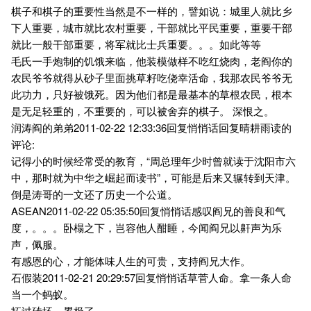
棋子和棋子的重要性当然是不一样的，譬如说：城里人就比乡
下人重要，城市就比农村重要，干部就比平民重要，重要干部
就比一般干部重要，将军就比士兵重要。。。如此等等
毛氏一手炮制的饥饿来临，他装模做样不吃红烧肉，老阎你的
农民爷爷就得从砂子里面挑草籽吃侥幸活命，我那农民爷爷无
此功力，只好被饿死。因为他们都是最基本的草根农民，根本
是无足轻重的，不重要的，可以被舍弃的棋子。 深恨之。
润涛阎的弟弟2011-02-22 12:33:36回复悄悄话回复晴耕雨读的
评论:
记得小的时候经常受的教育，“周总理年少时曾就读于沈阳市六
中，那时就为中华之崛起而读书”，可能是后来又辗转到天津。
倒是涛哥的一文还了历史一个公道。
ASEAN2011-02-22 05:35:50回复悄悄话感叹阎兄的善良和气
度，。。。卧榻之下，岂容他人酣睡，今闻阎兄以鼾声为乐
声，佩服。
有感恩的心，才能体味人生的可贵，支持阎兄大作。
石假装2011-02-21 20:29:57回复悄悄话草菅人命。拿一条人命
当一个蚂蚁。
拓过砖坯，累极了。