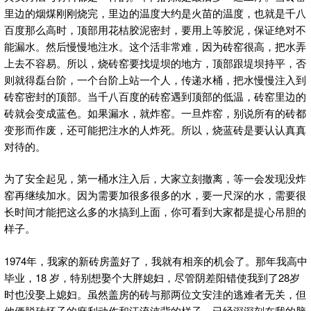
里边的烟煤刚刚烧完，里边的温度大约是火苗的温度，也就是千八
百度那么高时，顶部用花桔胶泥密封，要用上等胶泥，保证绝对不
能漏水。然后慢慢地注水。这个活非常难，因为砖窑很高，把水弄
上去不容易。所以，烧砖窑要找堤坝的地方，顶部跟堤坝持平，否
则就得磊台阶，一个台阶上站一个人，传递水桶，把水慢慢注入到
砖窑密封的顶部。当千八百度的砖窑遇到顶部的低温，砖窑里边的
砖就会变成蓝色。如果漏水，就炸窑。一旦炸窑，别说所有的砖都
变形而作废，还可能把注水的人炸死。所以，烧蓝砖是要认认真真
对待的。
为了安全起见，第一桶水注入后，大家立刻撤离，等一会发现没炸
窑再继续加水。因为需要加很多很多的水，要一尺深的水，需要很
长时间才能把这么多的水搞到上面，你可看到大家都是提心吊胆的
样子。
1974年，我家的新砖房盖好了，我就有相亲的机会了。那年我高中
毕业，18 岁，特别想娶个大胖媳妇，尽管阴差阳错使我到了28岁
时也没娶上媳妇。虽然盖房的砖与那两位文安洼的逃难者无关，但
他俩脱砖坯子的麻利动作和汗流浃背的样子，已经深深刻在我的脑