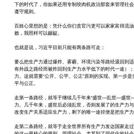
下的时代了，你如果还用专制绞肉机政治那套来管理社会
遵守规则。
百姓心里想的是：凭什么你们贪官污吏可以家家富得流油
败，我照样可以龌龊。
也就是说，习近平目前只能有两条路可走：
要么把生产力通过爆炸、雾霾、环境污染等路经退回到适
有外战之路经而被炸回到生产力水平低下的时代一途）；
力。这就需要“公开、公平、公正”原则的实现。第一步
平与公正。
走第一条路经，就等于继续几千年来“盛世—乱世—盛世
力。几千年来，盛世后必须乱世，否则发展了的生产力与
改变生产关系适应生产力，剩下的唯一途径便是把生产力
走第二条路经，就等于走全世界所有生产力发达国家走过
的这一最核心的规则。管理社会，尤其到了现代化的社会