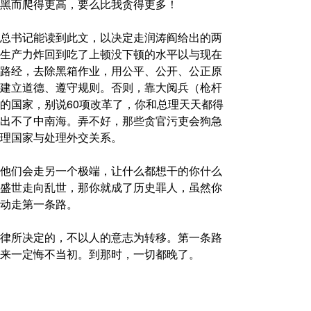
黑而爬得更高，要么比我贪得更多！
总书记能读到此文，以决定走润涛阎给出的两
生产力炸回到吃了上顿没下顿的水平以与现在
路经，去除黑箱作业，用公平、公开、公正原
建立道德、遵守规则。否则，靠大阅兵（枪杆
的国家，别说60项改革了，你和总理天天都得
出不了中南海。弄不好，那些贪官污吏会狗急
理国家与处理外交关系。
他们会走另一个极端，让什么都想干的你什么
盛世走向乱世，那你就成了历史罪人，虽然你
动走第一条路。
律所决定的，不以人的意志为转移。第一条路
来一定悔不当初。到那时，一切都晚了。