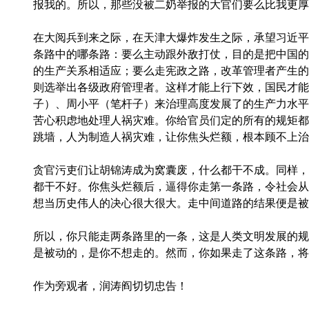
报我的。所以，那些没被二奶举报的大官们要么比我更厚
在大阅兵到来之际，在天津大爆炸发生之际，承望习近平
条路中的哪条路：要么主动跟外敌打仗，目的是把中国的
的生产关系相适应；要么走宪政之路，改革管理者产生的
则选举出各级政府管理者。这样才能上行下效，国民才能
子）、周小平（笔杆子）来治理高度发展了的生产力水平
苦心积虑地处理人祸灾难。你给官员们定的所有的规矩都
跳墙，人为制造人祸灾难，让你焦头烂额，根本顾不上治
贪官污吏们让胡锦涛成为窝囊废，什么都干不成。同样，
都干不好。你焦头烂额后，逼得你走第一条路，令社会从
想当历史伟人的决心很大很大。走中间道路的结果便是被
所以，你只能走两条路里的一条，这是人类文明发展的规
是被动的，是你不想走的。然而，你如果走了这条路，将
作为旁观者，润涛阎切切忠告！