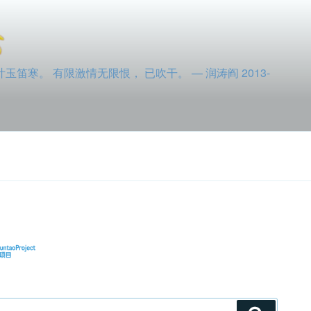
寒。 有限激情无限恨， 已吹干。 — 润涛阎 2013-