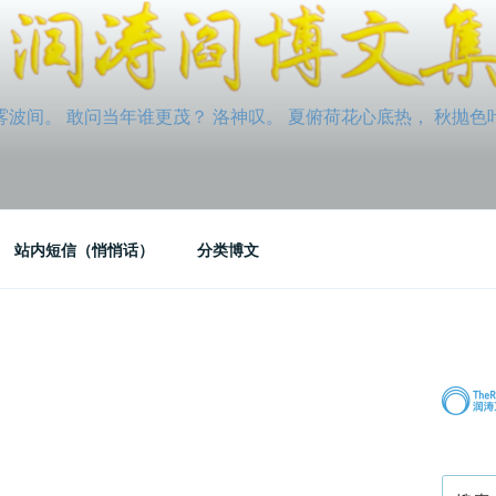
间。 敢问当年谁更茂？ 洛神叹。 夏俯荷花心底热， 秋抛色叶玉笛
站内短信（悄悄话）
分类博文
搜