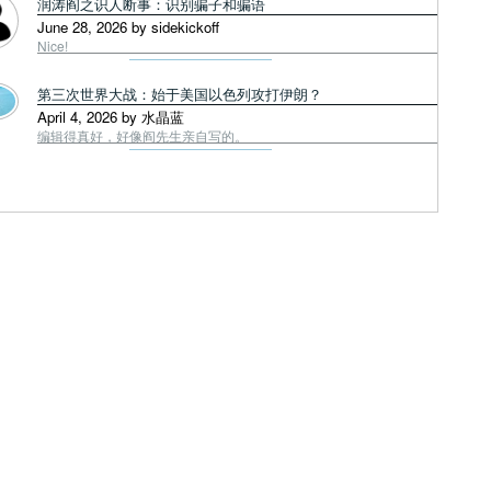
润涛阎之识人断事：识别骗子和骗语
June 28, 2026 by sidekickoff
Nice!
第三次世界大战：始于美国以色列攻打伊朗？
April 4, 2026 by 水晶蓝
编辑得真好，好像阎先生亲自写的。