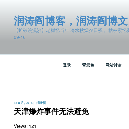
跳
至
润涛阎博客，润涛阎博文
内
容
【摊破浣溪沙】老树忆当年 冷水秋烟夕日残， 枯枝索忆雾波
09-16
登录
背景色
网站讨论
发
15 8 月, 2015
由
润涛阎
布
天津爆炸事件无法避免
于
Views: 121