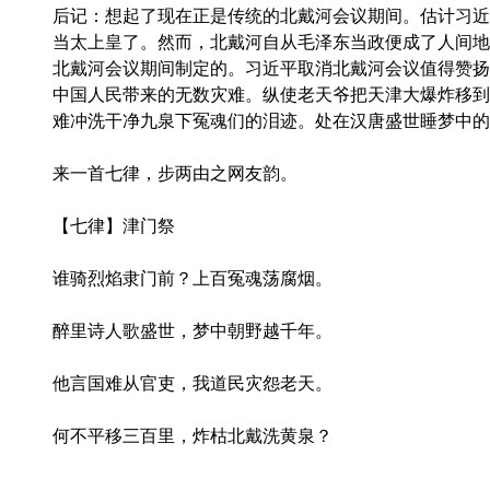
后记：想起了现在正是传统的北戴河会议期间。估计习近
当太上皇了。然而，北戴河自从毛泽东当政便成了人间地
北戴河会议期间制定的。习近平取消北戴河会议值得赞扬
中国人民带来的无数灾难。纵使老天爷把天津大爆炸移到
难冲洗干净九泉下冤魂们的泪迹。处在汉唐盛世睡梦中的
来一首七律，步两由之网友韵。
【七律】津门祭
谁骑烈焰隶门前？上百冤魂荡腐烟。
醉里诗人歌盛世，梦中朝野越千年。
他言国难从官吏，我道民灾怨老天。
何不平移三百里，炸枯北戴洗黄泉？