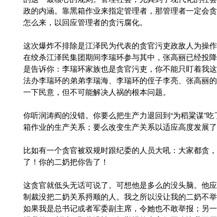
政的内涵。靠黑箱作业来指定管理者，那管理者一定会贪
怎么来，以回应管理者的贪污腐化。
这次爆炸不排除是江泽民为代表的贪官污吏政敌人为操作
在绞杀江泽民集团期间李瑞环参与其中，张高丽已经投降
是告诉你：李瑞环家族也是贪官污吏，你不能只盯着我这
法办李瑞环的弟弟李瑞海、李瑞环的侄子李亮、张高丽的
一下民意，但不可能解决人祸的根本问题。
你听润涛阎的没错。你要么把生产力退回到“为稻粱谋”
箱作业的生产关系；要么改变生产关系以适应高度发展了
比如有一个贪官被双规时跟纪委的人员大吼：大家都贪，
了！你的二奶把你告了！
这贪官就低头无话可说了。可想他是多么的没头脑。他应
制裁没把二奶关系捋顺的人。我之所以没让我的二奶不举
如果我是总书记或者军委副主席，令她也不敢举报；另一