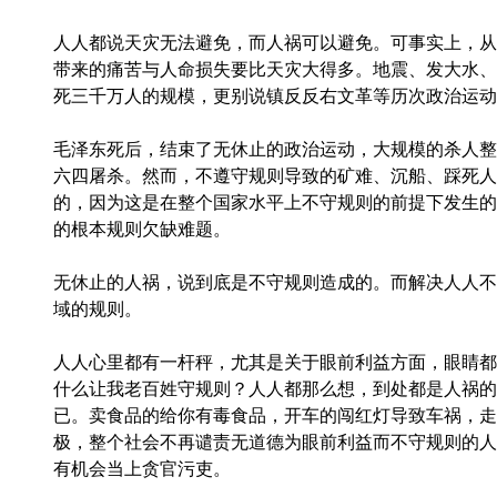
人人都说天灾无法避免，而人祸可以避免。可事实上，从
带来的痛苦与人命损失要比天灾大得多。地震、发大水、
死三千万人的规模，更别说镇反反右文革等历次政治运动
毛泽东死后，结束了无休止的政治运动，大规模的杀人整
六四屠杀。然而，不遵守规则导致的矿难、沉船、踩死人
的，因为这是在整个国家水平上不守规则的前提下发生的
的根本规则欠缺难题。
无休止的人祸，说到底是不守规则造成的。而解决人人不
域的规则。
人人心里都有一杆秤，尤其是关于眼前利益方面，眼睛都
什么让我老百姓守规则？人人都那么想，到处都是人祸的
已。卖食品的给你有毒食品，开车的闯红灯导致车祸，走
极，整个社会不再谴责无道德为眼前利益而不守规则的人
有机会当上贪官污吏。