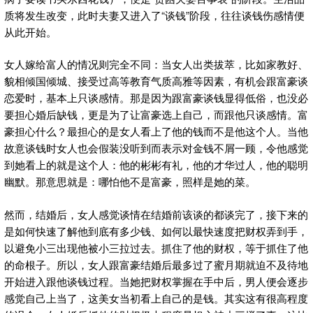
质将发生改变，此时夫妻又进入了“谈钱”阶段，往往谈钱伤感情便
从此开始。
女人嫁给富人的情况则完全不同：当女人出类拔萃，比如家教好、
貌相倾国倾城、接受过高等教育气质高雅等因素，有机会跟富豪谈
恋爱时，基本上只谈感情。那是因为跟富豪谈钱显得低俗，也没必
要担心婚后缺钱，更是为了让富豪选上自己，而跟他只谈感情。富
豪担心什么？最担心的是女人看上了他的钱而不是他这个人。当他
故意谈钱时女人也会假装没听到而表示对金钱不屑一顾，令他感觉
到她看上的就是这个人：他的彬彬有礼，他的才华过人，他的聪明
幽默。那意思就是：哪怕他不是富豪，照样是她的菜。
然而，结婚后，女人感觉谈情在结婚前该谈的都谈完了，接下来的
是如何快速了解他到底有多少钱、如何以最快速度把财权弄到手，
以避免小三出现他被小三拉过去。抓住了他的财权，等于抓住了他
的命根子。所以，女人跟富豪结婚后最多过了蜜月期就迫不及待地
开始进入跟他谈钱过程。当她把财权掌握在手中后，男人便会逐步
感觉自己上当了，这美女当初看上自己的是钱。其实这有很高程度