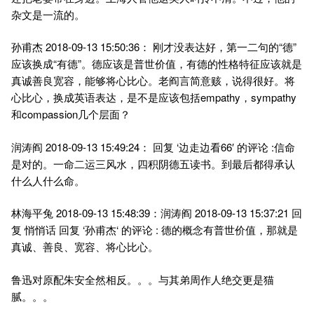
杂文是一流的。
孙甫杰 2018-09-13 15:50:36： 刚才没表达好，第一二句的“德”
应该换成“有德”。德应该是普世价值，有德的性格特征应该就是
真诚善良宽容，能够将心比心。老阎言简意赅，说得很好。将
心比心，换成英语表达，是不是应该包括empathy，sympathy
和compassion几个层面？
润涛阎 2018-09-13 15:49:24： 回复 ‘边走边看66′ 的评论 :信命
是对的。一命二运三风水，四积阴德五读书。到最后都得承认
什么人什么命。
林海平兔 2018-09-13 15:48:39：润涛阎 2018-09-13 15:37:21 回
复 悄悄话 回复 ‘孙甫杰‘ 的评论 : 德的概念有普世价值，那就是
真诚、善良、宽容、将心比心。
鲁迅对原配朱安全然相反。。。与其弟周作人绝交更是猫
腻。。。