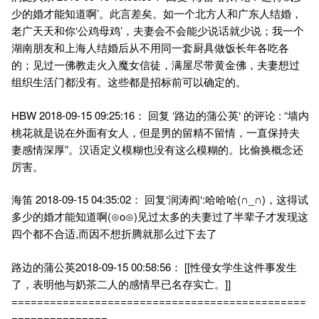
少的婚才能知道啊’。此言差矣。如一个北方人和广东人结婚，
老广天天和你‘公鸡母鸡’，夫妻会不会能少说话就少说；我一个
湖南朋友和上海人结婚后从不用同一套厨具做饭长年各吃各
的；见过一佛教走火入魔女信徒，满屋尽带黄金佛，夫妻想过
组织生活门都没有。这些都是招标前可以确定的。
HBW 2018-09-15 09:25:16： 回复 ‘路边的蒲公英‘ 的评论 : “墙内
桃花就是说在外面有女人，但是男的留精不留情，一直保持夫
妻感情深厚”。汉语定义模糊也没有这么模糊的。比偷换概念还
厉害。
海笛 2018-09-15 04:35:02： 回复‘润涛阎‘:哈哈哈(∩_∩)，这得试
多少的婚才能知道啊(⊙o⊙)见过太多的夫妻过了半辈子才发现这
四个都不合适,而因不想折腾就那么过下去了
路边的蒲公英2018-09-15 00:58:56： [[性侵女学生这件事发生
了，表明他与奶茶二人的感情早已名存实亡。]]
==============================================
===============