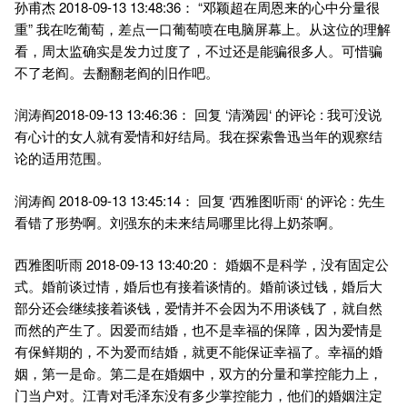
孙甫杰 2018-09-13 13:48:36： “邓颖超在周恩来的心中分量很
重” 我在吃葡萄，差点一口葡萄喷在电脑屏幕上。从这位的理解
看，周太监确实是发力过度了，不过还是能骗很多人。可惜骗
不了老阎。去翻翻老阎的旧作吧。
润涛阎2018-09-13 13:46:36： 回复 ‘清漪园‘ 的评论 : 我可没说
有心计的女人就有爱情和好结局。我在探索鲁迅当年的观察结
论的适用范围。
润涛阎 2018-09-13 13:45:14： 回复 ‘西雅图听雨‘ 的评论 : 先生
看错了形势啊。刘强东的未来结局哪里比得上奶茶啊。
西雅图听雨 2018-09-13 13:40:20： 婚姻不是科学，没有固定公
式。婚前谈过情，婚后也有接着谈情的。婚前谈过钱，婚后大
部分还会继续接着谈钱，爱情并不会因为不用谈钱了，就自然
而然的产生了。因爱而结婚，也不是幸福的保障，因为爱情是
有保鲜期的，不为爱而结婚，就更不能保证幸福了。幸福的婚
姻，第一是命。第二是在婚姻中，双方的分量和掌控能力上，
门当户对。江青对毛泽东没有多少掌控能力，他们的婚姻注定