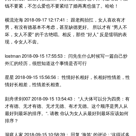
钱不要紧，不怎么爱也不要紧结了婚再离也值了。哈哈！
横流沧海 2018-09-17 12:17:41： 跟老阎抬扛，女人喜欢有才
男，有没有德基本不考虑，甚至缺德更好。 所以才有 “男人不
坏，女人不爱” 的千古绝唱。相反，那些 “好人” 反是懦弱的表
现，令女人不齿。
lostman 2018-09-15 17:55:53： 闫先生什么时候写一篇自己炒
外汇的经历，很想知道这个事情是否可行
星星 2018-09-15 15:56:56： 性情好长相好，长相好性情差，性
情好长相差，性情差长相查。
刻舟求剑007 2018-09-15 13:54:43： “人大体可以分为四类：有
才有德、无才有德、无才无德、有才无德。这个顺序是男人从
最好到最坏的排序。“. 请教 你认为女人从最好到最坏应该如何
排序？
洞庭人家 2018-09-15 10:58:39： 回复 ‘海笛‘ 的评论 : ‘这得试多