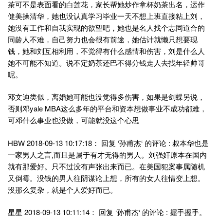
茶可不是表面看的白莲花，家长帮她炒作拿杯奶茶出名，运作
健美操清华，她也没认真学习毕业一天不想上班直接粘上刘，
她没有工作和自我实现的欲望吧，她也是名人找个志同道合的
同龄人不难，自己努力也会很有前途，她估计就懒只想要现
钱，她和刘互相利用，不觉得有什么感情和伤害，刘是什么人
她不可能不知道。说不定奶茶还巴不得分钱走人去找年轻帅哥
呢。
邓文迪类似，离婚她可能也没觉得多伤害，如果是剑蝶另说，
否则邓yale MBA这么多年的平台和资本想做事业不成功都难，
可邓什么事业也没做，可能就没这个心思
HBW 2018-09-13 10:17:18： 回复 ‘孙甫杰‘ 的评论 : 叔本华也是
一家男人之言,而且是属于有才无得的男人。刘强奸原本在国内
就有那爱好。只不过没有声张出来而已。在美国犯案事属随机
又倒霉。没钱的男人往阴谋论上想，所有的女人往情变上想。
没那么复杂，就是个人爱好而已。
星星 2018-09-13 10:11:14： 回复 ‘孙甫杰‘ 的评论 : 握手握手。