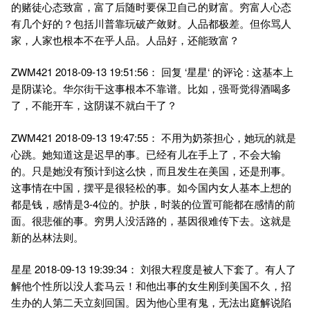
的赌徒心态致富，富了后随时要保卫自己的财富。穷富人心态
有几个好的？包括川普靠玩破产敛财。人品都极差。但你骂人
家，人家也根本不在乎人品。人品好，还能致富？
ZWM421 2018-09-13 19:51:56： 回复 ‘星星‘ 的评论 : 这基本上
是阴谋论。华尔街干这事根本不靠谱。比如，强哥觉得酒喝多
了，不能开车，这阴谋不就白干了？
ZWM421 2018-09-13 19:47:55： 不用为奶茶担心，她玩的就是
心跳。她知道这是迟早的事。已经有儿在手上了，不会大输
的。只是她没有预计到这么快，而且发生在美国，还是刑事。
这事情在中国，摆平是很轻松的事。如今国内女人基本上想的
都是钱，感情是3-4位的。护肤，时装的位置可能都在感情的前
面。很悲催的事。穷男人没活路的，基因很难传下去。这就是
新的丛林法则。
星星 2018-09-13 19:39:34： 刘很大程度是被人下套了。有人了
解他个性所以没人套马云！和他出事的女生刚到美国不久，招
生办的人第二天立刻回国。因为他心里有鬼，无法出庭解说陷