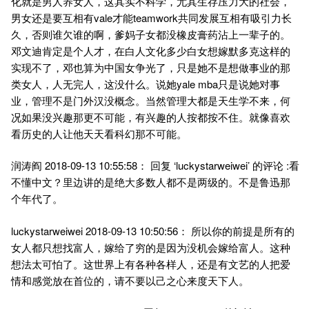
化就是男人养女人，这其实不科学，尤其生存压力大的社会，
男女还是要互相有vale才能teamwork共同发展互相有吸引力长
久，否则谁欠谁的啊，爹妈子女都没橡皮膏药沾上一辈子的。
邓文迪肯定是个人才，在白人文化多少白女想嫁默多克这样的
实现不了，邓也算为中国女争光了，只是她不是想做事业的那
类女人，人无完人，这没什么。说她yale mba只是说她对事
业，管理不是门外汉没概念。当然管理大都是天生学不来，何
况如果没兴趣那更不可能，有兴趣的人按都按不住。就像喜欢
看历史的人让他天天看科幻那不可能。
润涛阎 2018-09-13 10:55:58： 回复 ‘luckystarweiwei’ 的评论 :看
不懂中文？里边讲的是绝大多数人都不是两级的。不是鲁迅那
个年代了。
luckystarweiwei 2018-09-13 10:50:56： 所以你的前提是所有的
女人都只想找富人，嫁给了穷的是因为没机会嫁给富人。这种
想法太可怕了。这世界上有各种各样人，还是有文艺的人把爱
情和感觉放在首位的，请不要以己之心来度天下人。