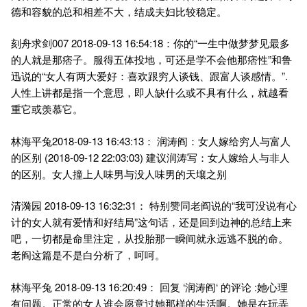
德和容貌的总和相差不大，结成夫妇比较稳定。
刻舟求剑007 2018-09-13 16:54:18：你的“一生中做梦梦见最多
的人就是那痞子。服得五体投地，可还是学不会他那痞性”和鲁
迅说的“女人有两大爱好：喜欢跟穷人谈钱、跟富人谈感情。”.
人性上讲都是指一个意思，即人缺什么或不具有什么，就越看
重它或羡慕它。
林海平兔2018-09-13 16:43:13： 润涛阎：女人嫁给穷人与富人
的区别 (2018-09-12 22:03:03) 建议润涛写：女人嫁给人与非人
的区别。女人撞上人味男与没人味男的天壤之别
清漪园 2018-09-13 16:32:31： 特别赞同老阎说的“我可没说有心
计的女人就有爱情和好结局”这句话，还是回到边神的总结上来
吧，一切都是命里注定，从投胎那一瞬间就永远逃不脱的命。
老阎这篇是不是白分析了，呵呵。
林海平兔 2018-09-13 16:20:49： 回复 ‘润涛阎‘ 的评论 :她心理
有问题。正常的女人谁会愿意过她那样的生活啊。她是在玩弄