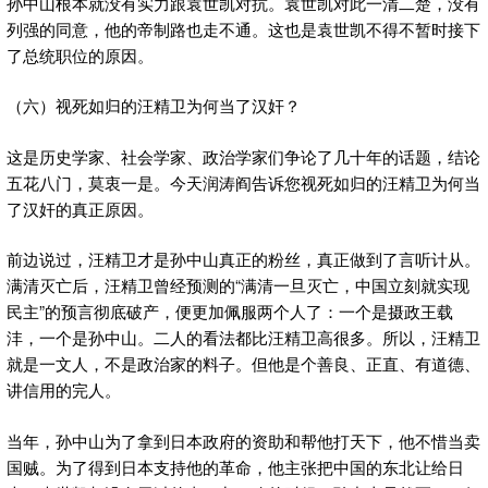
孙中山根本就没有实力跟袁世凯对抗。袁世凯对此一清二楚，没有
列强的同意，他的帝制路也走不通。这也是袁世凯不得不暂时接下
了总统职位的原因。
（六）视死如归的汪精卫为何当了汉奸？
这是历史学家、社会学家、政治学家们争论了几十年的话题，结论
五花八门，莫衷一是。今天润涛阎告诉您视死如归的汪精卫为何当
了汉奸的真正原因。
前边说过，汪精卫才是孙中山真正的粉丝，真正做到了言听计从。
满清灭亡后，汪精卫曾经预测的“满清一旦灭亡，中国立刻就实现
民主”的预言彻底破产，便更加佩服两个人了：一个是摄政王载
沣，一个是孙中山。二人的看法都比汪精卫高很多。所以，汪精卫
就是一文人，不是政治家的料子。但他是个善良、正直、有道德、
讲信用的完人。
当年，孙中山为了拿到日本政府的资助和帮他打天下，他不惜当卖
国贼。为了得到日本支持他的革命，他主张把中国的东北让给日