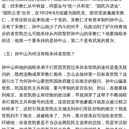
是：经宋教仁从中斡旋，同盟会与“统一共和党”、“国民共进会”、
“国民公党”合并，在1912年8月组建为国民党。那些党派佩服宋教
仁，才答应联合起来组成一个党的。宋教仁才有资本制约孙中山。
没有了宋教仁，孙中山就少了内斗的对手，玩政治到了炉火纯青地
步的袁世凯怎么可能杀掉从内部掣肘孙中山的宋教仁？他要搞暗杀
的话，他第一个要杀掉的是孙中山，第二个是有武装的黄兴。
（五）孙中山为何没有暗杀掉袁世凯？
孙中山和他的搞暗杀弟子们冥思苦想过杀掉袁世凯的途径是毫无疑
问的，既然连陶成章宋教仁都杀，怎么会放掉第一目标袁世凯？这
就引出了为何孙中山要把民国政府建立在南京的疑问。孙中山骗袁
世凯，民国是民主共和国，要与帝制的皇宫告别。所以，首都要移
到南京。袁世凯那么有经验的政治家，早就洞穿了这帮子不断搞暗
杀打着民主共和旗号的流氓，连宣统皇帝他爹载沣就差点被汪精卫
给暗杀了，还想引我袁世凯出京城去到你们军队控制的南京？我袁
世凯到不了南京，就被暗杀了。另外，黄兴曾亲自写信给袁世凯，
吓唬他：你袁世凯要是不当议会两院民主选举的总统，而是学汉朝