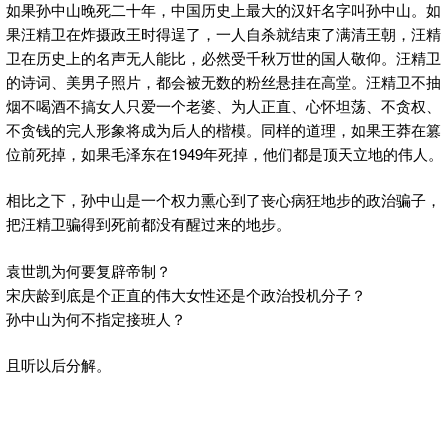
如果孙中山晚死二十年，中国历史上最大的汉奸名字叫孙中山。如
果汪精卫在炸摄政王时得逞了，一人自杀就结束了满清王朝，汪精
卫在历史上的名声无人能比，必然受千秋万世的国人敬仰。汪精卫
的诗词、美男子照片，都会被无数的粉丝悬挂在高堂。汪精卫不抽
烟不喝酒不搞女人只爱一个老婆、为人正直、心怀坦荡、不贪权、
不贪钱的完人形象将成为后人的楷模。同样的道理，如果王莽在篡
位前死掉，如果毛泽东在1949年死掉，他们都是顶天立地的伟人。
相比之下，孙中山是一个权力熏心到了丧心病狂地步的政治骗子，
把汪精卫骗得到死前都没有醒过来的地步。
袁世凯为何要复辟帝制？
宋庆龄到底是个正直的伟大女性还是个政治投机分子？
孙中山为何不指定接班人？
且听以后分解。