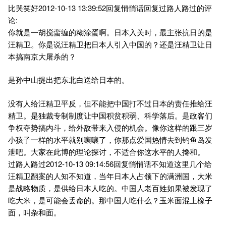
比哭笑好2012-10-13 13:39:52回复悄悄话回复过路人路过的评
论:
你就是一胡搅蛮缠的糊涂蛋啊。日本入关时，最主张抗日的是
汪精卫。你是说汪精卫把日本人引入中国的？还是汪精卫让日
本搞南京大屠杀的？
是孙中山提出把东北白送给日本的。
没有人给汪精卫平反，但不能把中国打不过日本的责任推给汪
精卫。是独裁专制制度让中国积贫积弱、科学落后。是政客们
争权夺势搞内斗，给外敌带来入侵的机会。像你这样的跟三岁
小孩子一样的水平就别嚷嚷了，你那点爱国热情去到钓鱼岛发
泄吧。大家在此博的理论探讨，不适合你这水平的人搀和。
过路人路过2012-10-13 09:14:56回复悄悄话不知道这里几个给
汪精卫翻案的人知不知道，当年日本人占领下的满洲国，大米
是战略物质，是供给日本人吃的。中国人老百姓如果被发现了
吃大米，是可能会丢命的。那中国人吃什么？玉米面混上橡子
面，叫杂和面。