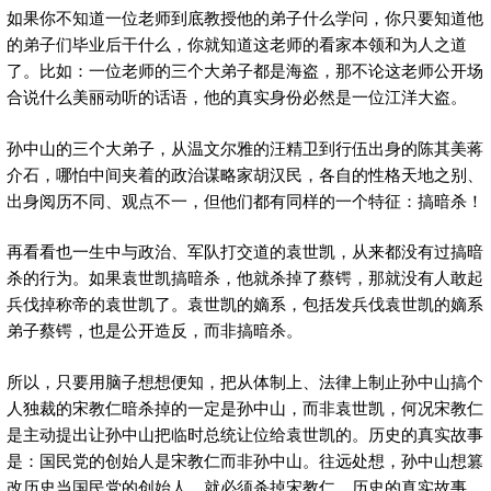
如果你不知道一位老师到底教授他的弟子什么学问，你只要知道他
的弟子们毕业后干什么，你就知道这老师的看家本领和为人之道
了。比如：一位老师的三个大弟子都是海盗，那不论这老师公开场
合说什么美丽动听的话语，他的真实身份必然是一位江洋大盗。
孙中山的三个大弟子，从温文尔雅的汪精卫到行伍出身的陈其美蒋
介石，哪怕中间夹着的政治谋略家胡汉民，各自的性格天地之别、
出身阅历不同、观点不一，但他们都有同样的一个特征：搞暗杀！
再看看也一生中与政治、军队打交道的袁世凯，从来都没有过搞暗
杀的行为。如果袁世凯搞暗杀，他就杀掉了蔡锷，那就没有人敢起
兵伐掉称帝的袁世凯了。袁世凯的嫡系，包括发兵伐袁世凯的嫡系
弟子蔡锷，也是公开造反，而非搞暗杀。
所以，只要用脑子想想便知，把从体制上、法律上制止孙中山搞个
人独裁的宋教仁暗杀掉的一定是孙中山，而非袁世凯，何况宋教仁
是主动提出让孙中山把临时总统让位给袁世凯的。历史的真实故事
是：国民党的创始人是宋教仁而非孙中山。往远处想，孙中山想篡
改历史当国民党的创始人，就必须杀掉宋教仁。历史的真实故事