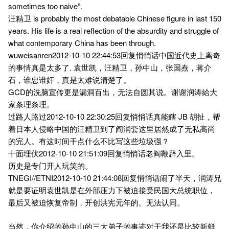
sometimes too naive”.
汪精卫 is probably the most debatable Chinese figure in last 150
years. His life is a real reflection of the absurdity and struggle of
what contemporary China has been through.
wuweisanren2012-10-10 22:44:53回复悄悄话中国近代史上离奇
的事情真是太多了. 袁世凯，汪精卫，孙中山，张国焘，蒋介
石，谁忠谁奸，真是太难说清楚了。
GCD的洗脑宣传更是漏洞百出，无法自圆其说。谢谢润涛給大
家条理条理。
过路人路过2012-10-10 22:30:25回复悄悄话真能瞎 JB 胡扯，帮
着日本人侵略中国的汪精卫到了阎润套这里居然成了无私高尚
的完人。有这时间干点什么不比写这些垃圾强？
十面埋伏2012-10-10 21:51:09回复悄悄话老阎鞭辟入里。
历史是专门开人玩笑的。
TNEGI//ETNI2012-10-10 21:44:08回复悄悄话闹了半天，润涛兄
就是要证明袁世凯是在外部压力下被迫接受民国大总统职位，
最后又被迫恢复帝制，开创洪宪元年的。无法认同。
当然，你介绍的孙中山的三大弟子的事迹对于我还是比较新鲜