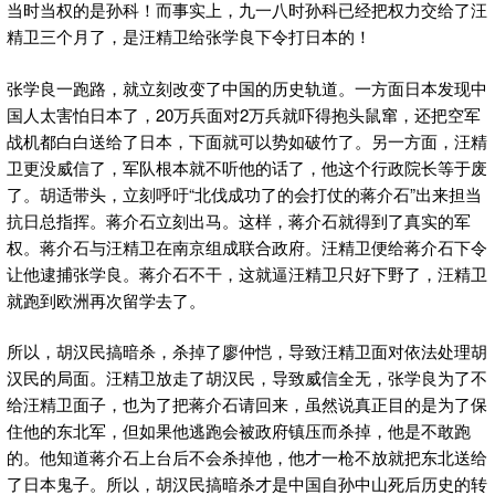
当时当权的是孙科！而事实上，九一八时孙科已经把权力交给了汪
精卫三个月了，是汪精卫给张学良下令打日本的！
张学良一跑路，就立刻改变了中国的历史轨道。一方面日本发现中
国人太害怕日本了，20万兵面对2万兵就吓得抱头鼠窜，还把空军
战机都白白送给了日本，下面就可以势如破竹了。另一方面，汪精
卫更没威信了，军队根本就不听他的话了，他这个行政院长等于废
了。胡适带头，立刻呼吁“北伐成功了的会打仗的蒋介石”出来担当
抗日总指挥。蒋介石立刻出马。这样，蒋介石就得到了真实的军
权。蒋介石与汪精卫在南京组成联合政府。汪精卫便给蒋介石下令
让他逮捕张学良。蒋介石不干，这就逼汪精卫只好下野了，汪精卫
就跑到欧洲再次留学去了。
所以，胡汉民搞暗杀，杀掉了廖仲恺，导致汪精卫面对依法处理胡
汉民的局面。汪精卫放走了胡汉民，导致威信全无，张学良为了不
给汪精卫面子，也为了把蒋介石请回来，虽然说真正目的是为了保
住他的东北军，但如果他逃跑会被政府镇压而杀掉，他是不敢跑
的。他知道蒋介石上台后不会杀掉他，他才一枪不放就把东北送给
了日本鬼子。所以，胡汉民搞暗杀才是中国自孙中山死后历史的转