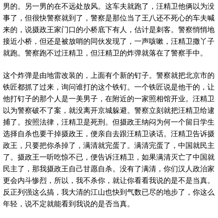
男的。另一男的在不远处放风。这车夫就跑了，汪精卫他俩以为没
事了，但很快警察就到了，警察是那位当了王八还不死心的车夫喊
来的，说摄政王家门口的小桥底下有人，估计是刺客。警察悄悄地
接近小桥，但还是被放哨的同伙发现了，一声咳嗽，汪精卫撒丫子
就跑。警察跑不过汪精卫，但汪精卫的炸弹就落在了警察手中。
这个炸弹是由地雷改装的，上面有个新的钉子。警察就把北京市的
铁匠都抓了过来，询问谁打的这个铁钉。一个铁匠说是他干的，让
他打钉子的那个人是一美男子，在附近的一家照相馆开业。汪精卫
以为警察破不了案，就没离开京城躲避。警察立刻就把汪精卫给逮
捕了。按照法律，汪精卫是死刑。但摄政王纳闷为何一个留日学生
选择自杀也要干掉摄政王，便亲自去跟汪精卫谈话。汪精卫告诉摄
政王，只要把你杀掉了，满清就完蛋了。满清完蛋了，中国就民主
了。摄政王一听吃惊不已，便告诉汪精卫，如果满清灭亡了中国就
民主了，那我摄政王自己甘愿自杀。没有了满清，你们汉人政治家
更会内斗惨烈，所以，我不杀你，就让你看看我说的是不是当真。
反正列强这么搞，我大清的江山也快到气数已尽的地步了，你这么
年轻，说不定就能看到我说的是否当真。