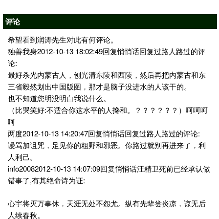
评论
希望看到润涛先生对此有何评论。
独善我身2012-10-13 18:02:49回复悄悄话回复过路人路过的评
论:
最好杀光内蒙古人，刨光清东陵和西陵，然后再把内蒙古和东
三省毅然划出中国版图，那才是脑子没进水的人该干的。
也不知道您明没明白我说什么。
（比哭笑好:不适合你这水平的人搀和。？？？？？？）呵呵呵
呵
两度2012-10-13 14:20:47回复悄悄话回复过路人路过的评论:
谩骂加诅咒，足见你的粗野和邪恶。你路过就别再进来了，利
人利己。
info20082012-10-13 14:07:09回复悄悄话汪精卫死前已经承认做
错事了,有其绝命诗为证:
心宇将灭万事休，天涯无处不怨尤。纵有先辈尝炎凉，谅无后
人续春秋。