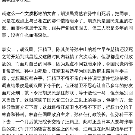
就这么一个文质彬彬的文官，胡汉民竟然在孙中山死后，把同事、
只是在观点上与己相左的廖仲恺给暗杀了。胡汉民是国民党里的右
派。而廖仲恺属于左派，跟共产党眉来眼去。但二人都是多年的同
事，没有什么血海深仇。
事实上，胡汉民、汪精卫、陈其美等孙中山的粉丝早在慈禧还没死
之前开始到武昌起义这段时间内就搞了六次暗杀。但那都是对付政
敌的。而面对自己的同事，因为观点不同就暗杀掉，令国民党内部
非常震惊。孙中山死后，汪精卫被选举为国民政府主席兼军委主
席，党权军权都在手。汪精卫不得不亲自主持调查廖仲恺被杀案，
调查结果便是胡汉民下令干的。但汪精卫不忍心让自己多年的好友
面对死刑，就下令把胡汉民派往苏联，等于放他一马，但永远别回
来当政了。这就惹恼了国民党三分之二以上的要员，包括军方。最
终导致蒋介石下野，这就逼得汪精卫也不得不下野，把权力交给了
林森和孙科。林森任国民政府主席，孙科任行政院长。但孙科干不
下去，一个月后就把院长交给了汪精卫。此时正是日本人要与张学
良的东北军开打的谣言甚嚣尘上的时候。汪精卫在此时威信早已下