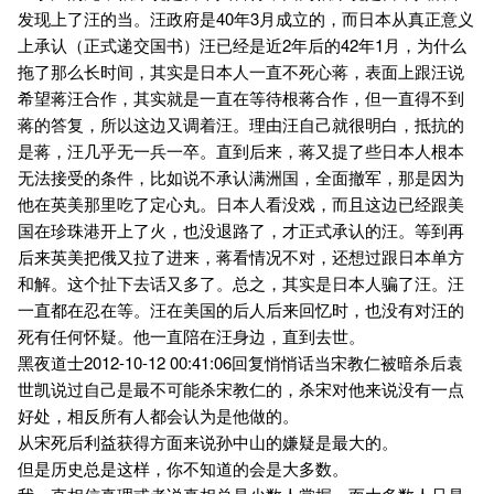
发现上了汪的当。汪政府是40年3月成立的，而日本从真正意义
上承认（正式递交国书）汪已经是近2年后的42年1月，为什么
拖了那么长时间，其实是日本人一直不死心蒋，表面上跟汪说
希望蒋汪合作，其实就是一直在等待根蒋合作，但一直得不到
蒋的答复，所以这边又调着汪。理由汪自己就很明白，抵抗的
是蒋，汪几乎无一兵一卒。直到后来，蒋又提了些日本人根本
无法接受的条件，比如说不承认满洲国，全面撤军，那是因为
他在英美那里吃了定心丸。日本人看没戏，而且这边已经跟美
国在珍珠港开上了火，也没退路了，才正式承认的汪。等到再
后来英美把俄又拉了进来，蒋看情况不对，还想过跟日本单方
和解。这个扯下去话又多了。总之，其实是日本人骗了汪。汪
一直都在忍在等。汪在美国的后人后来回忆时，也没有对汪的
死有任何怀疑。他一直陪在汪身边，直到去世。
黑夜道士2012-10-12 00:41:06回复悄悄话当宋教仁被暗杀后袁
世凯说过自己是最不可能杀宋教仁的，杀宋对他来说没有一点
好处，相反所有人都会认为是他做的。
从宋死后利益获得方面来说孙中山的嫌疑是最大的。
但是历史总是这样，你不知道的会是大多数。