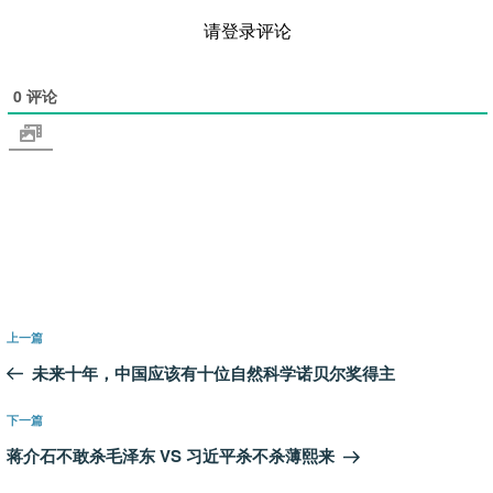
请登录评论
0
评论
文
上
上一篇
章
一
未来十年，中国应该有十位自然科学诺贝尔奖得主
导
篇
航
文
下
下一篇
章
一
蒋介石不敢杀毛泽东 VS 习近平杀不杀薄熙来
篇