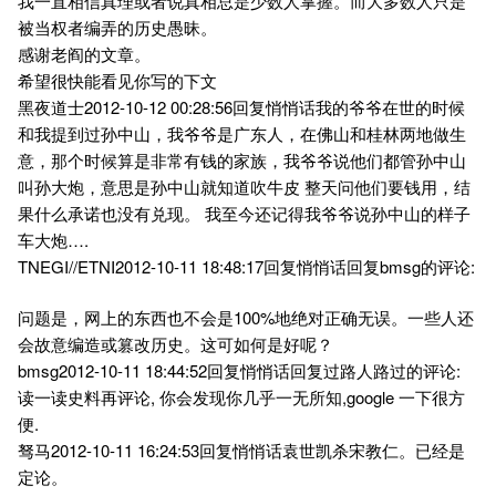
我一直相信真理或者说真相总是少数人掌握。而大多数人只是
被当权者编弄的历史愚昧。
感谢老阎的文章。
希望很快能看见你写的下文
黑夜道士2012-10-12 00:28:56回复悄悄话我的爷爷在世的时候
和我提到过孙中山，我爷爷是广东人，在佛山和桂林两地做生
意，那个时候算是非常有钱的家族，我爷爷说他们都管孙中山
叫孙大炮，意思是孙中山就知道吹牛皮 整天问他们要钱用，结
果什么承诺也没有兑现。 我至今还记得我爷爷说孙中山的样子
车大炮….
TNEGI//ETNI2012-10-11 18:48:17回复悄悄话回复bmsg的评论:
问题是，网上的东西也不会是100%地绝对正确无误。一些人还
会故意编造或篡改历史。这可如何是好呢？
bmsg2012-10-11 18:44:52回复悄悄话回复过路人路过的评论:
读一读史料再评论, 你会发现你几乎一无所知,google 一下很方
便.
驽马2012-10-11 16:24:53回复悄悄话袁世凯杀宋教仁。已经是
定论。