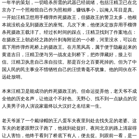
一年半的策划，一切暗杀所需的武器已经就绪，包括汪精卫已在北
京办了一个照相馆自己作为照相师，赚钱事小，以掩人耳目是真。
一开始汪精卫想用手榴弹炸死摄政王，但摄政王的警卫太多，他根
本就没机会见到摄政王的座驾。几次下来，他便决定放弃用手榴弹
杀死摄政王载沣了。经过长时间的踩点，汪精卫找到了作案地点：
在摄政王上朝必经之路的什刹海附近的一小桥，河里没水，可以在
底下用炸弹炸死桥上的摄政王。在月黑风高，属于便于隐蔽起来的
黄道吉日，汪精卫便与另一战友走到桥下，把炸弹藏好，接上引
信。汪精卫执意自己亲自拉弦。那是百分之百要死掉的。但为了中
国人民的民主事业不惜牺牲自己的汪愤青毫不犹豫。他的同伙在不
远处放哨。
本来汪精卫是能成功的炸死摄政王的。但命运捉弄他，老天爷不成
全他的历史名声，让他这个不好色、无野心、找不到一点缺点的完
人美男子诗人演说家最终以大汉奸之名结束一生。
老天爷派了一个戴绿帽的王八蛋车夫夜里到处去找失足的老婆。这
车夫的老婆跟野汉子跑了，他就到处捉奸。夜间北京的路上清寂得
让人害怕，他终于看到了桥底下有人，便去捉。到跟前一看，是一