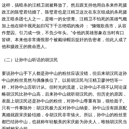
这样，搞暗杀的汪精卫就被释放了。然后跟支持他用自杀来炸死摄
政王的陈璧君结婚了。陈璧君也是汪精卫这次在东京组成的杀死摄
政王暗杀团七人之一，是唯一的女愤青。汪精卫不怕死的英雄气概
加上他在狱中视死如归写下千古绝唱的挽诗 ： “慷慨歌燕市，从容
作楚囚。引刀成一快，不负少年头。”令他的英雄形象在当时有口
皆碑。本来他非常痛恨那个被戴绿帽后捉奸的告密者，但此人成了
他和摄政王的救命恩人。
（二）让孙中山听话的胡汉民
要说孙中山手下人都是孙中山的粉丝应该没错，但后来胡汉民这孙
中山的粉丝竟然与偶像换位了。以前胡汉民与汪精卫廖仲恺等一
样，对孙中山言听计从。但时光的流逝，让孙中山不得不认同论谋
略胡汉民比孙中山高，后来孙中山就听胡汉民的。但历史的原因，
表面上胡汉民还是孙中山的粉丝，对孙中山尊重有加，很给面子。
只有一件事除外：胡汉民极力反对孙中山纳妾。孙中山没有跟原配
离婚就跟宋庆龄结婚，令胡汉民非常恼火。所以，孙中山的粉丝里
都巴结孙中山，也就称年轻貌美的宋庆龄为孙夫人，唯独胡汉民当
面喊她宋小姐。