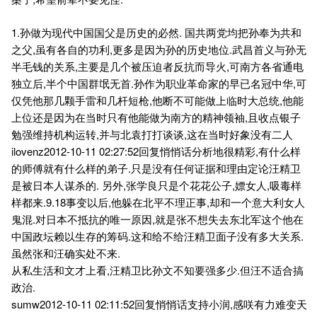
1.孙做为现代中国国父是历史的必然. 国共两党均把孙奉为共和
之父,虽有各自的功利,更多是因为孙的历史地位.武昌首义与孙无
半毛钱的关系,主要是几个被压迫者反抗而导火,可南方各省通电
独立后,半个中国群氓无首.孙作为职业革命家的早已名冠中华,可
仅凭他那几颗手雷和几杆短枪,他断不可能做上临时大总统,他能
上位还是因为在当时只有他能做为南方的精神领袖,且收点银子
勉强维持机构运转,并与北袁打打谈谈,这在当时好象没有二人
ilovenz2012-10-11 02:27:52回复悄悄话分析地很精彩,有什么样
的师傅就有什么样的弟子.只是没有任何证据和理由定论汪精卫
是被日本人谋杀的. 另外,张学良只是个花花公子,嫖女人,吸毒样
样都来.9.18事变以后,他躲在北平不理正事,却和一个意大利女人
鬼混.对日本不抵抗的唯一原因,就是张不想失去东北军这个他在
中国政坛赖以生存的筹码.这和给不给汪精卫面子没有多大关系.
虽然张和汪确实处不来.
从私生活和文才上看,汪精卫比孙文不知要强多少.但汪不适合搞
政治.
sumw2012-10-11 02:11:52回复悄悄话支持小润,感咲有力难变天