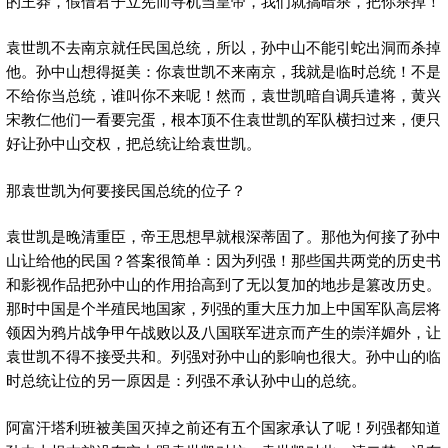
的王莽，假借君子立宪而寻机当皇帝，我们就搞暗杀，把你杀掉！
袁世凯不去南京就任民国总统，所以，孙中山不能引蛇出洞而杀掉
他。孙中山想得挺美：你袁世凯不来南京，我就是临时总统！不是
不给你当总统，谁叫你不来呢！然而，袁世凯暗自调兵遣将，黄兴
宋教仁他们一看要完蛋，根本顶不住袁世凯的军队横扫过来，便只
好让孙中山交权，把总统让给袁世凯。
那袁世凯为何要接民国总统的位子？
袁世凯是晚清重臣，帝王思想早就根深蒂固了。那他为何接了孙中
山让给他的民国？答案很简单：因为列强！那些国共两党的历史书
和影视作品把孙中山的作用抬高到了无以复加的地步是篡改历史。
那时中国是个半殖民地国家，列强的重大压力加上中国军队高层将
领因为鸦片战争甲午战败以及八国联军进京而产生的崇洋媚外，让
袁世凯不得不接受共和。列强对孙中山的影响也很大。孙中山的临
时总统让位的另一原因是：列强不承认孙中山的总统。
阿富汗塔利班被美国灭掉之前还有五个国家承认了呢！列强都知道