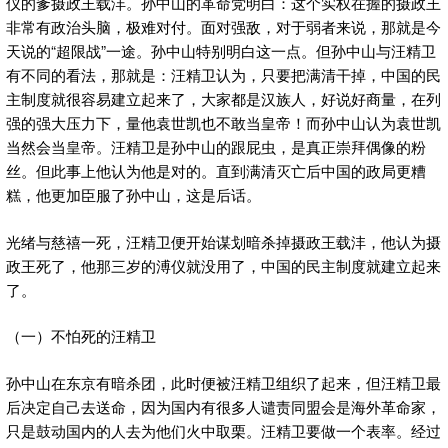
仪的爹摄政王载沣。孙中山的革命党明白：这个实权在握的摄政王
非常有政治头脑，极难对付。
面对强敌，对于弱者来说，那就是今
天说的“超限战”一途。孙中山特别明白这一点。但孙中山与汪精卫
有不同的看法，那就是：汪精卫认为，只要把满清干掉，中国的民
主制度就很容易建立起来了，大家都是汉族人，好说好商量，在列
强的强大压力下，量他袁世凯也不敢当皇帝！而孙中山认为袁世凯
当然会当皇帝。汪精卫是孙中山的跟屁虫，是真正崇拜偶像的粉
丝。但此事上他认为他是对的。直到满清灭亡后中国的政局更糟
糕，他更加臣服了孙中山，这是后话。
光绪与慈禧一死，汪精卫便开始谋划暗杀掉摄政王载沣，他认为摄
政王死了，他那三岁的溥仪就没用了，中国的民主制度就建立起来
了。
（一）不怕死的汪精卫
孙中山在东京有暗杀团，此时便被汪精卫组织了起来，但汪精卫最
后决定自己去送命，因为国内有很多人谴责同盟会是海外革命家，
只是鼓动国内的人去为他们火中取栗。汪精卫要做一个表率。经过