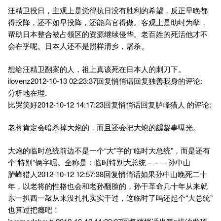
汪精卫投日，主观上是觉得抗日没有胜利的希望，反正早晚都
得投降，还不如早投降，还能高官得做。客观上是助纣为孽，
帮助日本整合被占领区的资源继续侵华。老百姓的死活他才不
会在乎呢。日本人还不是照样清乡，屠杀。
想给汪精卫翻案的人，祖上真该死在日本人的刺刀下。
ilovenz2012-10-13 02:23:37回复悄悄话回复独善我身的评论:
分析地在理.
比哭笑好2012-10-12 14:17:23回复悄悄话回复胪峰猎人 的评论:
老蒋肯定会暗杀掉大炮的，而且还会把大炮的龌龊事曝光。
大炮的临时总统前边不是一个“大”字的“临时大总统”，而是还有
个“特别”俩字呢。全称是：临时特别大总统－－－孙中山
胪峰猎人2012-10-12 12:57:38回复悄悄话如果孙中山晚死二十
年，以老将的性格也会和老孙翻脸的，孙干革命几十年从来就
东一扒西一敲从来没扎扎实实干过，这临时了吗还起个“大总统”
也算过把瘾吧！