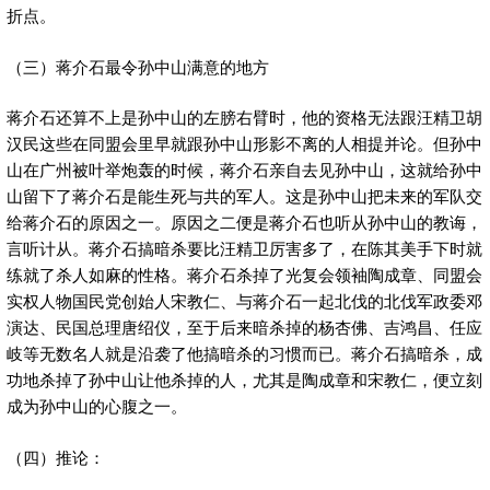
折点。
（三）蒋介石最令孙中山满意的地方
蒋介石还算不上是孙中山的左膀右臂时，他的资格无法跟汪精卫胡
汉民这些在同盟会里早就跟孙中山形影不离的人相提并论。但孙中
山在广州被叶举炮轰的时候，蒋介石亲自去见孙中山，这就给孙中
山留下了蒋介石是能生死与共的军人。这是孙中山把未来的军队交
给蒋介石的原因之一。原因之二便是蒋介石也听从孙中山的教诲，
言听计从。蒋介石搞暗杀要比汪精卫厉害多了，在陈其美手下时就
练就了杀人如麻的性格。蒋介石杀掉了光复会领袖陶成章、同盟会
实权人物国民党创始人宋教仁、与蒋介石一起北伐的北伐军政委邓
演达、民国总理唐绍仪，至于后来暗杀掉的杨杏佛、吉鸿昌、任应
岐等无数名人就是沿袭了他搞暗杀的习惯而已。蒋介石搞暗杀，成
功地杀掉了孙中山让他杀掉的人，尤其是陶成章和宋教仁，便立刻
成为孙中山的心腹之一。
（四）推论：