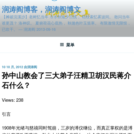
跳
润涛阎博客，润涛阎博文
至
【摊破浣溪沙】老树忆当年 冷水秋烟夕日残， 枯枝索忆雾波间。 敢问当年
内
谁更茂？ 洛神叹。 夏俯荷花心底热， 秋抛色叶玉笛寒。 有限激情无限恨，
容
已吹干。 — 润涛阎 2013-09-16
菜单
发
10 10 月, 2012
由
润涛阎
布
孙中山教会了三大弟子汪精卫胡汉民蒋介
于
石什么？
Views: 238
引言
1908年光绪与慈禧同时驾崩，三岁的溥仪继位，而真正掌权的是溥