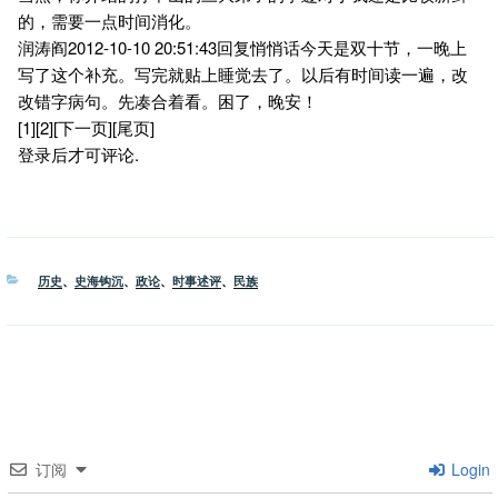
的，需要一点时间消化。
润涛阎2012-10-10 20:51:43回复悄悄话今天是双十节，一晚上
写了这个补充。写完就贴上睡觉去了。以后有时间读一遍，改
改错字病句。先凑合着看。困了，晚安！
[1][2][下一页][尾页]
登录后才可评论.
分
历史
、
史海钩沉
、
政论
、
时事述评
、
民族
类
订阅
Login