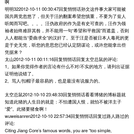
啊
明明322012-10-11 00:30:47回复悄悄话孙文这件事大家可能被
国共两党忽悠了，但关于汪的翻案希望您慎重，不要为了耸人
听闻而写吧。。。。汪伪政府的作为是有史可查的，汪作为领
袖者始终难辞其咎，并不能用一句“希望和平救国”而遮盖，否则
人人都能当“委曲求全”的汉奸了。至于汪是否被日本人毒死的更
是于史无凭，听您的意思您已经认定阴谋论，或许您能拿出些
凭据来？
太山2012-10-11 00:11:16回复悄悄话回复太空总鼠的评论:
1。如果你觉得作者的言论有什么不对/不实的地方，请列出证据
证明他说错了。
2。骂人/扣帽子最容易的，也是最没有说服力的。
太空总鼠2012-10-10 23:48:33回复悄悄话看看博猪的博标题就
知道此猪的人生目的就是：不怕遭国人恨，就怕不被洋主子
“爱”。此猪要猪食啊！
wuweisanren2012-10-10 22:57:34回复悄悄话回复过路人路过的
评论:
Citing Jiang Core’s famous words, you are “too simple,