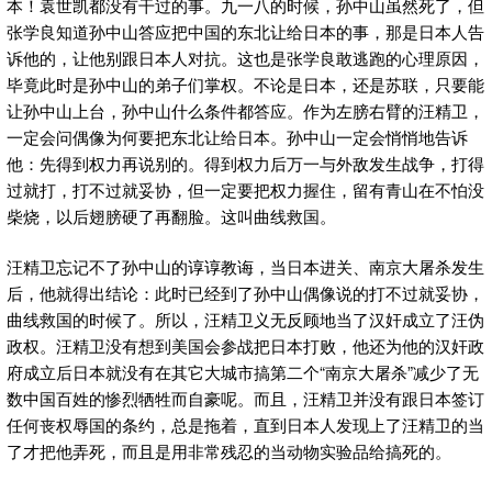
本！袁世凯都没有干过的事。九一八的时候，孙中山虽然死了，但
张学良知道孙中山答应把中国的东北让给日本的事，那是日本人告
诉他的，让他别跟日本人对抗。这也是张学良敢逃跑的心理原因，
毕竟此时是孙中山的弟子们掌权。不论是日本，还是苏联，只要能
让孙中山上台，孙中山什么条件都答应。作为左膀右臂的汪精卫，
一定会问偶像为何要把东北让给日本。孙中山一定会悄悄地告诉
他：先得到权力再说别的。得到权力后万一与外敌发生战争，打得
过就打，打不过就妥协，但一定要把权力握住，留有青山在不怕没
柴烧，以后翅膀硬了再翻脸。这叫曲线救国。
汪精卫忘记不了孙中山的谆谆教诲，当日本进关、南京大屠杀发生
后，他就得出结论：此时已经到了孙中山偶像说的打不过就妥协，
曲线救国的时候了。所以，汪精卫义无反顾地当了汉奸成立了汪伪
政权。汪精卫没有想到美国会参战把日本打败，他还为他的汉奸政
府成立后日本就没有在其它大城市搞第二个“南京大屠杀”减少了无
数中国百姓的惨烈牺牲而自豪呢。而且，汪精卫并没有跟日本签订
任何丧权辱国的条约，总是拖着，直到日本人发现上了汪精卫的当
了才把他弄死，而且是用非常残忍的当动物实验品给搞死的。