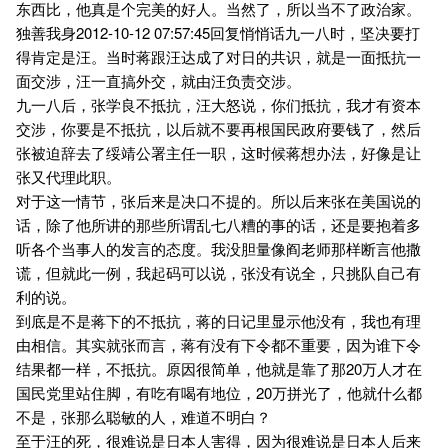
东西比，他真是个完美的好人。当然了，所以当不了政治家。
独善我身2012-10-12 07:57:45回复悄悄话九一八时，坚决要打
得肯定是汪。当时蒋跟汪达成了对日的共识，就是一面抵抗一
面交涉，汪一直搞外交，就由汪负责交涉。
九一八后，张学良不抵抗，汪大怒说，你们抵抗，我才有资本
交涉，你要是不抵抗，以后就不要再根国民政府要钱了，然后
张被迫辞去了绥靖公署主任一职，这时候蒋想办法，好像是让
张又代理此职。
对于这一情节，张后来是决口不提的。所以后来张在美国说的
话，除了他所讲的那些所谓乱七八糟的事的话，还是要抱着多
听各个当事人的发言的态度。我没胆量像阎老师那样断言他撒
谎，但就此一例，我起码可以说，张没有说全，只挑队自己有
利的说。
到底是不是蒋下的不抵抗，蒋的日记里显示他没有，我也有理
由相信。其实就张而言，蒋有没有下令都不重要，因为谁下令
结果都一样，不抵抗。原因很简单，他就是靠了那20万人才在
国民党里站住脚，有吃有喝有地位，20万拼光了，他就什么都
不是，张那么聪敏的人，难道不明白？
至于汪的死，很难说是日本人害得，因为很难说是日本人后来