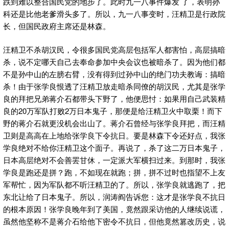
跌到难以整合国民党的地步了。此时九一八事件爆发 了，表明孙
科还是比他老爹滑头多了。所以，九一八事变时，汪精卫是行政院
长，但国民政府主席还是林森。
汪精卫不杀胡汉民，令很多国民党高层包括军人都害怕，高层搞暗
杀，说不定哪天自己去奉命参加中央会议也被暗杀了。因为他们都
不是孙中山的左膀右臂，没有得到过孙中山的绝门功夫教诲：搞暗
杀！由于张学良恨透了汪精卫放走暗杀同僚的胡汉民，尤其是张学
良的拜把兄弟蒋介石都带头下野了，他便思忖：如果用自己武装精
良的20万军队打败2万日本鬼子，那便是给汪精卫火中取栗！而下
野的蒋介石就更没机会出山了。蒋介石曾经与张学良拜把，而汪精
卫则是高高在上地给张学良下令抗日。要是林森下令还好点，我张
学良绝对不给你汪精卫这个面子。再说了，杀了这二万日本鬼子，
日本高层绝对不会善罢甘休，一定派大军横扫过来。到那时，我张
学良是跑还是拼？跑，不如现在就跑；拼，拼不过时也指望不上友
军帮忙，因为军队都不听汪精卫的了。所以，张学良就逃跑了，把
东北让给了日本鬼子。所以，润涛阎告诉您：这才是张学良不抗日
的根本原因！张学良晚年到了美国，竟然跟采访他的人继续说谎，
虽然他坚称不是蒋介石给他下密令不抗日，但他竟然篡改历史，说