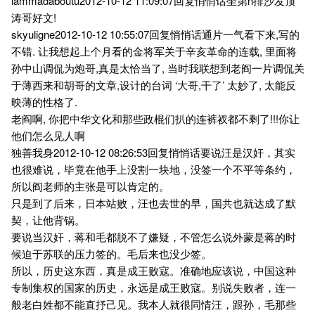
iammadaboutu2012-10-12 11:09:07回复悄悄话坐第n排沙发顶
涛哥好文!
skyuligne2012-10-12 10:55:07回复悄悄话通片一气看下来,写的
不错. 让我想起上个月看的金将军关于辛亥革命的连载, 里面将
孙中山调侃为炮哥,真是太恰当了, 当时我联想到老阎一片调侃关
于薄西来和胡哥的文章,设计的台词 ‘大哥,干了’ 太妙了, 太能反
映薄的性格了.
老阎啊, 你把中华文化和那些政棍们扒的连裤衩都不剩了!!!你让
他们怎么见人啊
独善我身2012-10-12 08:26:53回复悄悄话要说汪是汉奸，其实
也很难说，毕竟在他手上没割一块地，没签一个不平等条约，
所以阎老师的主张是可以肯定的。
只是到了后来，日本站败，汪也去世的早，国共也就达成了默
契，让他背锅。
要说当汉奸，蒋和毛都脱不了嫌疑，不管怎么说外蒙是蒋的时
候迫于苏联的压力签的。毛后来也没少签。
所以，历史这东西，真是成王败寇。准确地应该说，中国这种
专制集权的国家的历史，永远是成王败寇。别说失败者，连一
般老白姓都不能直抒己见。我本人就很同情汪，跟孙，毛那些