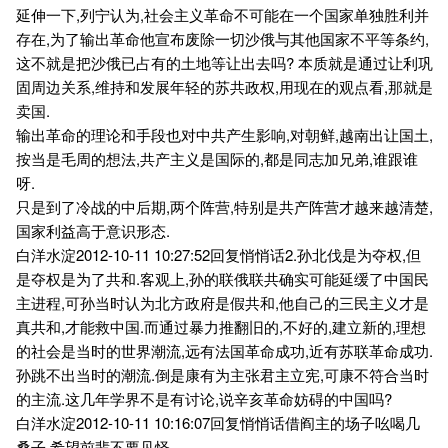
延伸一下,列宁认为,社会主义革命不可能在一个国家单独胜利并
存在,为了输出革命他宣布废除一切沙俄与其他国家不平等条约,
这不就是把沙俄已占有的土地等让出去吗? 本质就是通过让利巩
固周边关系,维持和发展年轻的苏共政权,用现在的观点看,那就是
卖国.
输出革命的理论和手段也对中共产生影响,对朝鲜,越南出让国土,
按当是毛周的想法,共产主义是国际的,都是同志加兄弟,谁跟谁
呀.
只是到了冷战的中后期,两个阵营,特别是共产阵营才越来越清楚,
国家利益高于意识形态.
白洋水淀2012-10-11 10:27:52回复悄悄话2.孙北伐是为夺权,但
是夺权是为了共和.客观上,孙的联俄联共确实可能延缓了中国民
主进程,可孙当时认为北方政府是假共和,他自己的三民主义才是
真共和,才能救中国.而通过暴力推翻旧的,不好的,建立新的,理想
的社会是当时的世界潮流,远有法国革命成功,近有苏联革命成功.
孙跳不出当时的潮流.倒是康有为主张君主立宪,可康不符合当时
的主流.这几年学界不是有讨论,说辛亥革命妨碍的中国吗?
白洋水淀2012-10-11 10:16:07回复悄悄话借阎主的场子吆喝几
桑子,希望前辈不要见怪.