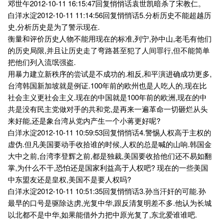
邓世午2012-10-11 16:15:47回复悄悄话袁世凯暗杀了宋教仁。
白洋水淀2012-10-11 11:14:56回复悄悄话5.分析历史不能超越历
史,分析历史是为了警示现在.
衡量和评价历史人物不能用现在的标准,列宁,孙中山,老毛有他们
的历史局限,并且让历史走了弯路甚至犯了人间罪行,但不能简单
把他们列入流氓强盗.
用暴力建立新秩序的尝试是不成功的.相反,和平演进确成功更多,
台湾韩国新加坡就是例证.100年前的欧州也是人吃人的,现在比
社会主义更社会主义.现在的中国就是100年前的欧洲,现在的中
共是没有民主党做对手的共和党,是再来一遍革命一切砸烂从头
来好能,还是象台湾从党内产生一个小蒋更好呢?
白洋水淀2012-10-11 10:59:53回复悄悄话4.警惕人权高于主权的
虚伪.但凡美国要动手收拾谁的时候,人权的总是喊的山响.韩国金
大中之前,台湾李登辉之前,都是独裁,美国要收拾他们还不易如翻
掌,为什么不干,恐怕还是国家利益高于人权吧? 现在的一些美国
中东盟友还是皇权,美国不是要人权吗?
白洋水淀2012-10-11 10:51:35回复悄悄话3.孙当汗奸的可能.孙
最早的口号是驱除达虏,光复中华,跟反清复明差不多.他认为长城
以北都不是中华,如果能借外力把中原光复了,东北爱谁谁吧.