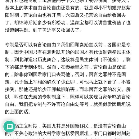
基本上的学术自由言论自由还是有的。就是邓小平胡耀邦赵紫
阳时期，言论自由也有开启，六四后又把言论自由给收回去
了。胡锦涛后期多少有所松动，温家宝都可以讲普世价值了也
没遭到罢黜。到了习近平又收回去了。
专制是否可以有言论自由？我们回顾秦始皇以前，各国都是专
制，因为中国只有在袁世凯开始的民国才有代议制选举民主体
制，到北洋退出历史舞台，这段算是民主体制（不健全），剩
下的都是专制体制。然而，在秦始皇之前，言论自由是保证
的，除非你到国君家门口去骂他，否则，因言之罪并不是国
策。孔子当上宰相的确杀了少正卯，可他马上就下台了，不被
接受。那他还是给少正卯栽赃陷害，而非因言之罪的名义。所
以，即使在先秦的专制制度下，照样可以实现百家争鸣的言论
自由。我们把专制与不许言论自由划等号，就类似爱因斯坦说
的上面的话。
麦肯锡主义时期，美国尤其是外国新移民，是没有言论自由
的。不关心政治的大科学家包括爱因斯坦，家门口都时时刻刻