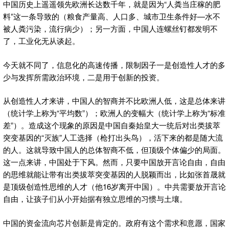
中国历史上遥遥领先欧洲长达数千年，就是因为“人粪当庄稼的肥
料”这一条导致的（粮食产量高、人口多、城市卫生条件好—水不
被人粪污染，流行病少）；另一方面，中国人连螺丝钉都发明不
了，工业化无从谈起。
今天就不同了，信息化的高速传播，限制因子一是创造性人才的多
少与发挥所需政治环境，二是用于创新的投资。
从创造性人才来讲，中国人的智商并不比欧洲人低，这是总体来讲
（统计学上称为“平均数”）；欧洲人的变幅大（统计学上称为“标准
差”）。造成这个现象的原因是中国自秦始皇大一统后对出类拔萃
突变基因的“灭族”人工选择（枪打出头鸟），活下来的都是随大流
的人。这就导致中国人的总体智商不低，但顶级个体偏少的局面。
这一点来讲，中国处于下风。然而，只要中国放开言论自由，自由
的思维就能让带有出类拔萃突变基因的人脱颖而出，比如张首晟就
是顶级创造性思维的人才（他16岁离开中国）。中共需要放开言论
自由，让孩子们从小开始据有独立思维的习惯与土壤。
中国的资金流向芯片创新是肯定的。政府有这个需求和意愿，国家