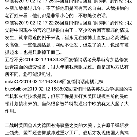
李儒宾2019-02-12 17:25:04回复悄悄话回复 ‘润涛阎’ 的评论 : 我
在新加坡呆过几年，不了解他们是否有言论自由。从我接触的
老百姓来看，他们都是非常小心的，不敢随便说话。
李儒宾2019-02-12 17:22:26回复悄悄话回复 ‘润涛阎’ 的评论 : 我
觉得中国现在的言论已经很自由了，至少没有因言获罪的情况
发生。就拿最近的例子来说，崔永元在微博上直接点名高法院
长高强。一些敏感话题，网站不让发，但发了的人，也没有被
抓起来，也是只删掉了而已。
五谷不分2019-02-12 16:33:32回复悄悄话老美早就有加热修复
沥青路面的成套设备，很大年前我亲眼见过。自是加热方法有
所不同。您可能没见过。
mikeOZ2019-02-12 16:28:58回复悄悄话南橘北枳
blue6albion2019-02-12 15:38:02回复悄悄话美苏战后学德国的喷
气机和火箭技术是真，但原子弹是实打实美国规模空前的曼哈
顿计划搞出来的。当然很多被希特勒逼出中欧的犹太人起了大
作用。
二战时美国曾以为德国有海森堡之类的大腕，会在原子弹研发
上领先。盟军还去挪威炸过重水工厂。战后才发现德国人离搞