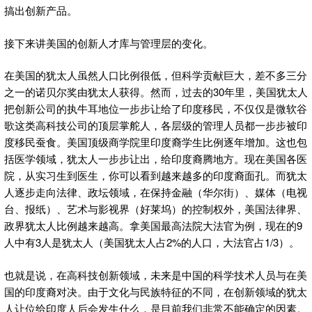
搞出创新产品。
接下来讲美国的创新人才库与管理层的变化。
在美国的犹太人虽然人口比例很低，但科学贡献巨大，差不多三分
之一的诺贝尔奖由犹太人获得。然而，过去的30年里，美国犹太人
把创新公司的执牛耳地位一步步让给了印度移民，不仅仅是微软谷
歌这类高科技公司的顶层掌舵人，各层级的管理人员都一步步被印
度移民蚕食。美国顶级商学院里印度裔学生比例逐年增加。这也包
括医学领域，犹太人一步步让出，给印度裔腾地方。现在美国各医
院，从实习生到医生，你可以看到越来越多的印度裔面孔。而犹太
人逐步走向法律、政坛领域，在保持金融（华尔街）、媒体（电视
台、报纸）、艺术与影视界（好莱坞）的控制权外，美国法律界、
政界犹太人比例越来越高。拿美国最高法院大法官为例，现在的9
人中有3人是犹太人（美国犹太人占2%的人口，大法官占1/3）。
也就是说，在高科技创新领域，未来是中国的科学技术人员与在美
国的印度裔对决。由于文化与民族特征的不同，在创新领域的犹太
人让位给印度人后会发生什么，是目前我们非常不能确定的因素。