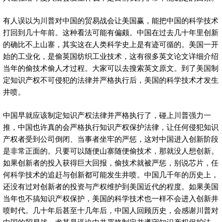
有人误以为川普对中国的贸易战会让美国赢，能把中国的科学技术
打回到几十年前。这种看法可能有偏颇。中国在过去几十年里创新
的确比不上山寨，其实这在人类科学史上是有迹可循的。美国一开
始的工业化，是偷英国纺织工业技术，这有很多英文论文详细介绍
当年的偷技术偷人才过程。大家可以去搜索英文原文。到了美国制
定知识产权不可侵犯的法律并严格执行后，美国的科学技术才发生
井喷。
中国早就应该制定知识产权法律并严格执行了，碰上川普强力一
推，中国也许真的会严格执行知识产权保护法律，让任何侵犯知识
产权者受到公司倒闭、当事者坐牢的严惩，这对中国进入创新阶段
是非常正面的。只要可以随便山寨随便偷技术，那就没人想创新。
如果创新者的投入获得巨大回报，偷技术就被严惩，别说芯片，任
何科学技术的追赶与创新都可能发生井喷。中国几千年的历史上，
还没有过对创新者的投资与产权维护到美国近代的程度。如果美国
当年也不搞知识产权保护，美国的科学技术也一样不会进入创新井
喷时代。几十年后甚至十几年后，中国人回顾历史，会感谢川普对
中国的贸易战，尤其是逼迫中共严格制定并遵守知识产权保护法