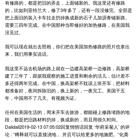
有修路的，都是把旧的弄走，上面铺新的。我这里还有修路
的，比如到亚特兰大，修了3年多了，还有一段没修完。全部是
把上面旧的装入卡车拉走扔掉换成新的石子儿加沥青铺新路。
需要三四年完成。在中国那种当即修好的加热修路，在美国我
没见过。
我可以现在就出去照相，你们把在美国加热修路的照片也拿出
来，我们用事实说话。
我这里不远去机场的路上就在一边建高架桥一边修路，高架桥
建了三年了，跟据我观察的施工进度和剩余的活儿，估计差不
多还得两年完成。在中国，换高架桥不耽误上班开车，把材料
都准备好，夜间拆除旧的，换上新的，一夜完工。美国干五
年，中国用不了几天。有视频为证。
任何在美国生活的，周末开车去旅游，都能碰上修路堵路的地
段，都是把旧路材料扔掉，换成新的，而且用很久时间。
Dalidali2019-02-13 07:05:02回复悄悄话回复 ‘华府采菊人’ 的评
论 : “稀释就可以直接浇地， 并且可以给更多的地施肥。“化粪