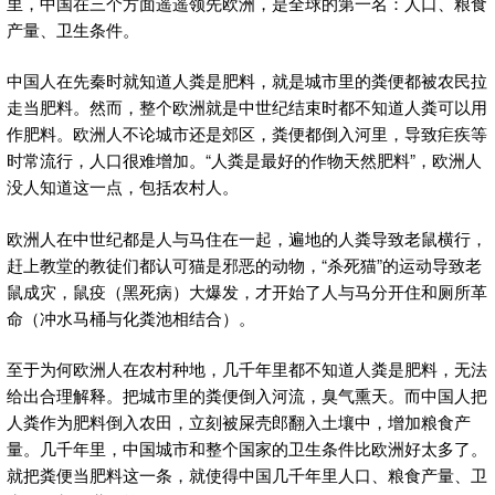
里，中国在三个方面遥遥领先欧洲，是全球的第一名：人口、粮食
产量、卫生条件。
中国人在先秦时就知道人粪是肥料，就是城市里的粪便都被农民拉
走当肥料。然而，整个欧洲就是中世纪结束时都不知道人粪可以用
作肥料。欧洲人不论城市还是郊区，粪便都倒入河里，导致疟疾等
时常流行，人口很难增加。“人粪是最好的作物天然肥料”，欧洲人
没人知道这一点，包括农村人。
欧洲人在中世纪都是人与马住在一起，遍地的人粪导致老鼠横行，
赶上教堂的教徒们都认可猫是邪恶的动物，“杀死猫”的运动导致老
鼠成灾，鼠疫（黑死病）大爆发，才开始了人与马分开住和厕所革
命（冲水马桶与化粪池相结合）。
至于为何欧洲人在农村种地，几千年里都不知道人粪是肥料，无法
给出合理解释。把城市里的粪便倒入河流，臭气熏天。而中国人把
人粪作为肥料倒入农田，立刻被屎壳郎翻入土壤中，增加粮食产
量。几千年里，中国城市和整个国家的卫生条件比欧洲好太多了。
就把粪便当肥料这一条，就使得中国几千年里人口、粮食产量、卫