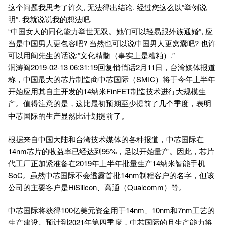
这个问题我思考了许久, 无法得出结论. 经过您这么以”举例说
明”. 我就说说我的想法吧.
“中国女人的同化能力举世无双。她们可以轻易跟外族通婚”, 应
当是中国男人更包容吧? 当然也可以说中国男人更窝囊吧? 也许
可以用阎先生的话说:”文化精髓（事实上是糟粕）.”
润涛阎2019-02-13 06:31:19回复悄悄话2月11日，台湾媒体报道
称，中国最大的芯片制造商中芯国际（SMIC）将于今年上半年
开始应用其自主开发的14纳米FinFET制造技术进行大规模生
产。值得注意的是，这比最初预期至少提前了几个季度，表明
中芯国际的生产显然比计划提前了。
根据来自中国大陆和台湾技术媒体的各种报道，中芯国际在
14nm芯片的收益率已经达到95%，足以开始量产。因此，芯片
代工厂正加紧准备在2019年上半年批量生产14纳米智能手机
SoC。虽然中芯国际不会透露首批14nm制程客户的名字，但该
公司的主要客户是HiSilicon、高通（Qualcomm）等。
中芯国际将获得100亿美元资金用于14nm、10nm和7nm工艺的
生产建设。预计到2021年第四季度，中芯国际的月生产能力将