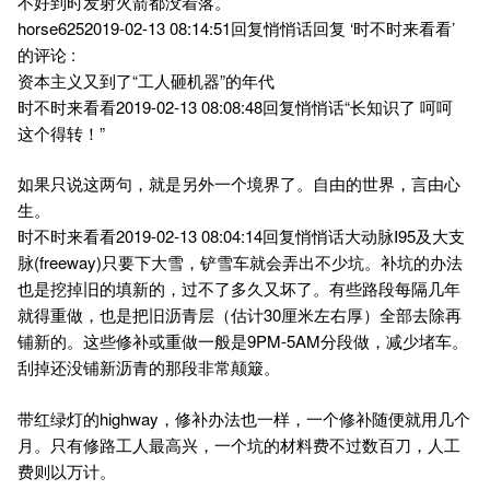
不好到时发射火箭都没着落。
horse6252019-02-13 08:14:51回复悄悄话回复 ‘时不时来看看’
的评论 :
资本主义又到了“工人砸机器”的年代
时不时来看看2019-02-13 08:08:48回复悄悄话“长知识了 呵呵
这个得转！”
如果只说这两句，就是另外一个境界了。自由的世界，言由心
生。
时不时来看看2019-02-13 08:04:14回复悄悄话大动脉I95及大支
脉(freeway)只要下大雪，铲雪车就会弄出不少坑。补坑的办法
也是挖掉旧的填新的，过不了多久又坏了。有些路段每隔几年
就得重做，也是把旧沥青层（估计30厘米左右厚）全部去除再
铺新的。这些修补或重做一般是9PM-5AM分段做，减少堵车。
刮掉还没铺新沥青的那段非常颠簸。
带红绿灯的highway，修补办法也一样，一个修补随便就用几个
月。只有修路工人最高兴，一个坑的材料费不过数百刀，人工
费则以万计。