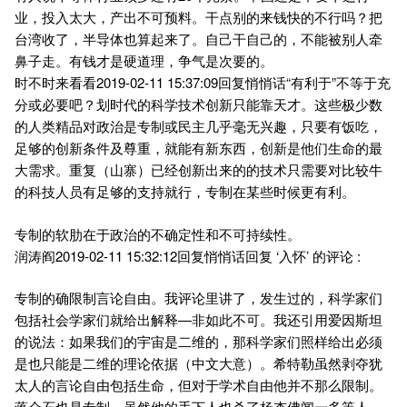
业，投入太大，产出不可预料。干点别的来钱快的不行吗？把
台湾收了，半导体也算起来了。自己干自己的，不能被别人牵
鼻子走。有钱才是硬道理，争气是次要的。
时不时来看看2019-02-11 15:37:09回复悄悄话“有利于”不等于充
分或必要吧？划时代的科学技术创新只能靠天才。这些极少数
的人类精品对政治是专制或民主几乎毫无兴趣，只要有饭吃，
足够的创新条件及尊重，就能有新东西，创新是他们生命的最
大需求。重复（山寨）已经创新出来的的技术只需要对比较牛
的科技人员有足够的支持就行，专制在某些时候更有利。
专制的软肋在于政治的不确定性和不可持续性。
润涛阎2019-02-11 15:32:12回复悄悄话回复 ‘入怀’ 的评论 :
专制的确限制言论自由。我评论里讲了，发生过的，科学家们
包括社会学家们就给出解释—非如此不可。我还引用爱因斯坦
的说法：如果我们的宇宙是二维的，那科学家们照样给出必须
是也只能是二维的理论依据（中文大意）。希特勒虽然剥夺犹
太人的言论自由包括生命，但对于学术自由他并不那么限制。
蒋介石也是专制，虽然他的手下人也杀了杨杏佛闻一多等人，