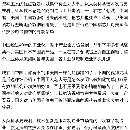
资本主义的优点就是可以集中资金办大事。从人类科学技术发展史
来看，科学技术总是跟随制造业工业走的。一旦在芯片领域，中国
追上美国，中国就会以过去的模式—把芯片也变成白菜价，那美国
的芯片垄断地位就彻底消失了。这是川普倒逼中国搞芯片对美国高
科技公司最糟糕的可能结局。
中国经过40年的工业化，整个产业全方位发展，只剩下不多领域还
离不开美国日本等国的产品。一旦在芯片领域追上并自主创新，整
个工业体系就如同当年美国—各工业领域制造业齐头并进。
现在回中国，你看不到跟美国一样到处修路的了，下面的视频尤其
是后边详细介绍了中国工人老大哥是怎么发明出来如此简单但非常
有效的给公路加热的办法，再也不用承受修路堵塞的痛苦了（在美
国生活的人对此会更震撼），我把该视频放在文章最后。大家一定
看看，因为这与美国公路由于修路而堵塞的现状有着非常大的对比
效果。
人类科学史表明：技术创新是跟着制造业市场走的，没有了制造
业，就无法知道技术关卡在哪里。知道后，便可群策群力突破它而