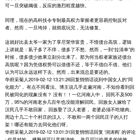
可一旦突破阈值，反应的激烈程度越快。
同理，现在的高科技令专制最高权力掌握者更容易控制反对
者。然而，一旦垮掉，就彻底玩完，无法修复。
这就好比县太爷一家为了享尽荣华富贵，不惜债台高筑，逻辑
上讲就是：虱子多了不痒，债多了不愁。然而，一到“拉清单”的
时候，债多债少效果立刻分出来了。那为何当权者家族还债台
高筑呢？因为凭借权势可以借债不还，等于不借白不借。他们
认为可以永远这样下去。然而，出来混总是要还的。
华府采菊人2019-02-12 13:21:26回复悄悄话说到中国女人的“同
化能力”， 有点不同看法。博主说几乎走遍河南，不知你看到回
民被同化的现象没有？ 没有！！一亿河南人中， 回民不及500
万，95%的河南老乡几百年也没能溶解回民。回族女人嫁给了
汉民几乎不敢回家， 回族娶了汉人老婆， 老婆必须不吃猪肉。
周边十几二十个村庄的汉人， 不敢和一两个回民庄子的人打
架！哪还有能力去同化他们呀。
华府采菊人2019-02-12 13:01:31回复悄悄话回复 ‘润涛阎’ 的评论
: 你是对的。 稀释就可以直接浇地， 并且可以给更多的地施