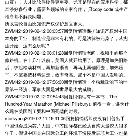
山寨），人才比软件硬件更重要。尤其是现在的应用科学，都
牵涉好多行业，需要各领域的专家合作， 只copy code 或生产
程序都不解决问题。
所以言论自由比知识产权保护意义更大。
ZWM4212019-02-12 08:03:57回复悄悄话保护知识产权对中国
本身的工业，制造业是非常有利的。可是法律被污染了，从宪
法开始。这怎么玩呢？
ZWM4212019-02-12 08:01:28回复悄悄话老阎，视频里的那个
修路机，在十几年以前，美国人就开始用了。原理是加热旧路
后，铲起松动材料，再加新沥青，再马上再铺回去，加热压
平。不需要把材料运走，效率奇高。那个不是中国人发明的。
ZWM4212019-02-12 07:56:30回复悄悄话一个独裁政治下的世
界第一经济，军事大国是对世界最大的威胁。
ZWM4212019-02-12 07:54:43回复悄悄话有一本书，The
Hundred-Year Marathon (Michael Pillsbury). 值得一看，讲为什
么现在美国到了要和中国死磕的时候。
markyang2019-02-11 19:31:06回复悄悄话即便没有川普出手，
中国也会成为芯片大国，中芯国际都已经从台湾大量挖人很多
年了，假设中国会在国际分工的环境下慢慢发展芯片工业也是