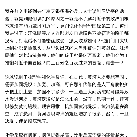
我在前文里谈到去年夏天很多海外反共人士误判习近平的话
题，就提到他们误判的原因之一就是不了解习近平的政敌们根
本就没有能力掣肘习近平，更别说让他当华国锋第二了。道理
我讲过了：江泽民等老人连跟盟友电话联系不被窃听的路子都
没有，打电话不可能密谋政变，派人联系如何？他们门口大街
上到处都是摄像头，从里边出来的人当即被识别被跟踪。江泽
民他们对此清清楚楚，他们的孩子都是亿万富豪，他们会为了
推翻习近平而冒险？而且百分之百没胜算的冒险，谁去干？
这就说到了物理学和化学常识。在古代，黄河大堤要想牢固，
需要加固堤坝：加宽、加高。可在那年代靠的是人工肩膀挑担
子把土挑上去，加固不了多少，一旦遇上大雨滂沱就可能导致
水漫过河堤，黄河泛滥就是怎么来的。然而，汛期一过，还可
以修复黄河堤坝。现在用推土机加固黄河堤坝，黄河就悬在高
空，成了悬河。黄河堤坝垮掉的难度增加了很多。然而，一旦
决堤，便是彻底玩完。
化学反应有阈值，阈值提得越高，发生反应需要的能量越大，