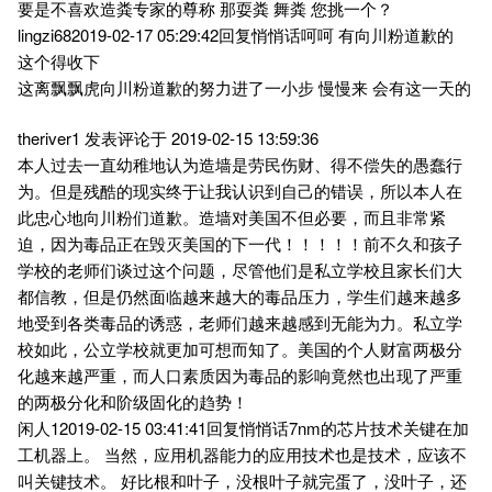
要是不喜欢造粪专家的尊称 那耍粪 舞粪 您挑一个？
lingzi682019-02-17 05:29:42回复悄悄话呵呵 有向川粉道歉的
这个得收下
这离飘飘虎向川粉道歉的努力进了一小步 慢慢来 会有这一天的
theriver1 发表评论于 2019-02-15 13:59:36
本人过去一直幼稚地认为造墙是劳民伤财、得不偿失的愚蠢行
为。但是残酷的现实终于让我认识到自己的错误，所以本人在
此忠心地向川粉们道歉。造墙对美国不但必要，而且非常紧
迫，因为毒品正在毁灭美国的下一代！！！！！前不久和孩子
学校的老师们谈过这个问题，尽管他们是私立学校且家长们大
都信教，但是仍然面临越来越大的毒品压力，学生们越来越多
地受到各类毒品的诱惑，老师们越来越感到无能为力。私立学
校如此，公立学校就更加可想而知了。美国的个人财富两极分
化越来越严重，而人口素质因为毒品的影响竟然也出现了严重
的两极分化和阶级固化的趋势！
闲人12019-02-15 03:41:41回复悄悄话7nm的芯片技术关键在加
工机器上。 当然，应用机器能力的应用技术也是技术，应该不
叫关键技术。 好比根和叶子，没根叶子就完蛋了，没叶子，还