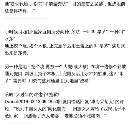
池”是现代语， 以前叫“加盖粪坑”，目的是使之发酵，但浇地前
还是得稀释。 “”
——————————
小时候, 我们那里家庭厕所分两种, 茅坑, 一种叫”旱茅”, 一种叫”
水茅”.
地上挖个坑, 搭个木板, 上完厕所后用土盖上的叫”旱茅”. 满后掏
出来是茅粪.
另一种是地上挖个坑,再放一个大瓮(或大缸), 在坑一边修个斜坡
通到瓮口, 斜坡上搭个木板, 上完厕所后用水冲如缸里, 这叫”水
茅”. 需要时, 用粪勺盛到桶里,挑到地里”浇稀”.
哈哈! 大过年的讲这个! 抱歉!
Dalidali2019-02-13 06:48:50回复悄悄话回复 ‘华府采菊人’ 的评
论 : “”说到中国女人的“同化能力”….回族女人嫁给了汉民几乎不
敢回家， 回族娶了汉人老婆， 老婆必须不吃猪肉。””
——————