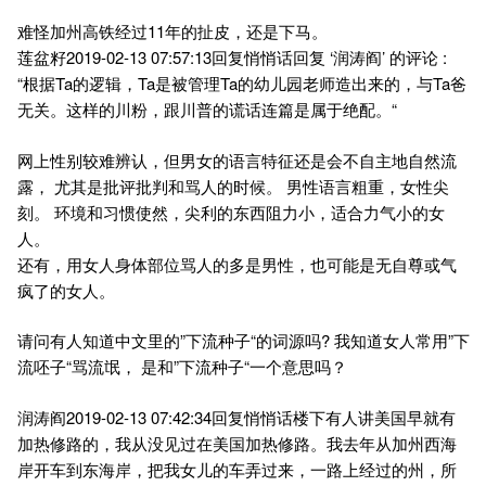
难怪加州高铁经过11年的扯皮，还是下马。
莲盆籽2019-02-13 07:57:13回复悄悄话回复 ‘润涛阎’ 的评论 :
“根据Ta的逻辑，Ta是被管理Ta的幼儿园老师造出来的，与Ta爸
无关。这样的川粉，跟川普的谎话连篇是属于绝配。“
网上性别较难辨认，但男女的语言特征还是会不自主地自然流
露， 尤其是批评批判和骂人的时候。 男性语言粗重，女性尖
刻。 环境和习惯使然，尖利的东西阻力小，适合力气小的女
人。
还有，用女人身体部位骂人的多是男性，也可能是无自尊或气
疯了的女人。
请问有人知道中文里的”下流种子“的词源吗? 我知道女人常用”下
流呸子“骂流氓， 是和”下流种子“一个意思吗？
润涛阎2019-02-13 07:42:34回复悄悄话楼下有人讲美国早就有
加热修路的，我从没见过在美国加热修路。我去年从加州西海
岸开车到东海岸，把我女儿的车弄过来，一路上经过的州，所