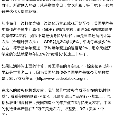
血汗。所谓别人的钱，就是举债度日，寅吃卯粮，等于把下一代的
钱被这代人提前花掉。
从小布什一边打仗烧钱一边给亿万富豪减税开始至今，美国平均每
年举债占全民生产总值（GDP）的5%左右，而总GDP的增加是平
均每年3%左右。如果不是把债务留给后代，而是当年还清的计算
方法（合理计算方法），GDP就是3%减去5%，平均每年减少2%
左右，等于是年年衰退，平均每年衰退的速度是2%，用今天经济
学家的说法就是每年以2%的“负增长”长达二十年了。
如果以润涛阎上面的计算，美国现在的真实GDP（除去债务以外）
早就是世界老二了，因为美国的总债务全国平均每家今天的数据
是：85万7372美元（http://www.usdebtclock.org/）。
在未来的债务危机爆发前，我们暂且把债务当成不存在的“隐性物
质”，看看美国的制造业情况。凡是制造出产品的行业都算上，包
括从农业到高科技，美国制造业的年产值在3万亿美元左右。中国
的制造业年产值在7.2万亿美元左右。取整数，3:7（美国：中
国）。