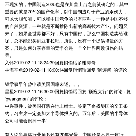
不现实的，中国制造2025也是在川普上台之前就确定的，其中
重要的就是70%的国产化率，以中国制造对于产业的杀伤力，
可以大胆预测，可以和中国竞争的只有两种，一种是中国不够
的自然资源，一种就是不断推陈出新的高新技术产业。问题又
来了，如果全世界都不好，只有中国好，那么中国制造卖给谁
呢，总不能都买到亚非拉吧，所以，没有一个提供增量的方
案，只是如何分享存量的竞争会是一个全世界两败俱伤的结
果。
入怀2019-02-11 18:24:39回复悄悄话多谢涛哥
林海平兔2019-02-11 18:00:14回复悄悄话回复 ‘润涛阎’ 的评论 :
钱学森早年曾申请美国国籍未遂。。。
星星2019-02-11 16:30:00回复悄悄话回复 ‘巍巍太行’ 的评论 : 复
‘gwangmsn’ 的评论 :
中兴事件，被美国打趴在地上啃土。签定了丧权辱国的辛丑条
约，习主席一定会加大半导体投入的。五年后，美国的半导体
公司可能会倒掉一半“
有人说半导体行业顶多还有20年光景。中国还是不要干这行