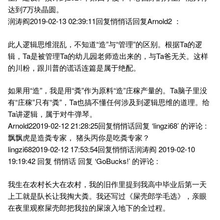
达到7万块晶圆。
润涛阎2019-02-13 02:39:11回复悄悄话回复Arnold2 ：
此人逻辑思维混乱，不知道“造”与“管理”的区别。根据Ta的逻
辑，Ta是被管理Ta的幼儿园老师造出来的，与Ta爸无关。这样
的川粉，跟川普的谎话连篇是属于绝配。
如果用“造”，我是用“粪”作为原料“造”庄稼产量的。Ta脑子里没
有“庄稼”只有“粪”，Ta也搞不懂任何涉及到逻辑思维的道理。给
Ta讲逻辑，属于对牛弹琴。
Arnold22019-02-12 21:28:25回复悄悄话回复 ‘lingzi68’ 的评论 :
飘飘虎是造粪专家， 猪头丙你是吃粪专家？
lingzi682019-02-12 17:53:54回复悄悄话润涛阎 2019-02-10
19:19:42 回复 悄悄话 回复 ‘GoBucks!’ 的评论 :
我生在农村长大在农村，我的旧作里提到我高中毕业后第一天
上工就是队长让我掏大粪。我还写过《屎壳郎学毛选》，亲眼
在夜里观察屎壳郎把我拉的屎滚入地下的全过程。