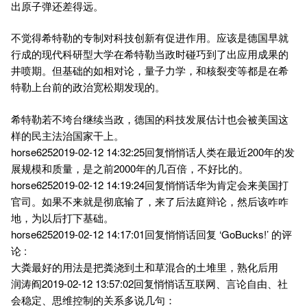
出原子弹还差得远。
不觉得希特勒的专制对科技创新有促进作用。应该是德国早就
行成的现代科研型大学在希特勒当政时碰巧到了出应用成果的
井喷期。但基础的如相对论，量子力学，和核裂变等都是在希
特勒上台前的政治宽松期发现的。
希特勒若不垮台继续当政，德国的科技发展估计也会被美国这
样的民主法治国家干上。
horse6252019-02-12 14:32:25回复悄悄话人类在最近200年的发
展规模和质量，是之前2000年的几百倍，不好比的。
horse6252019-02-12 14:19:24回复悄悄话华为肯定会来美国打
官司。如果不来就是彻底输了，来了后法庭辩论，然后该咋咋
地，为以后打下基础。
horse6252019-02-12 14:17:01回复悄悄话回复 ‘GoBucks!’ 的评
论 :
大粪最好的用法是把粪浇到土和草混合的土堆里，熟化后用
润涛阎2019-02-12 13:57:02回复悄悄话互联网、言论自由、社
会稳定、思维控制的关系多说几句：