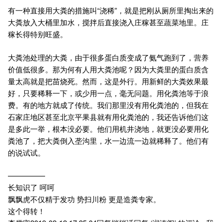
有一种直接用大粪的措施叫“浇稀”，就是把刚从厕所里掏出来的
大粪放入大桶里加水，搅拌后直接浇入庄稼甚至蔬菜地里。庄
稼长得特别旺盛。
大粪池处理的大粪，由于很多蛋白质变成了氨气跑到了，营养
价值低很多。那为何有人用大粪池呢？因为大粪里的蛋白质含
量太高就是把苗烧死。然而，这是外行。用新鲜的大粪效果最
好，只要稀释一下，或少用一点，毫无问题。用化粪池等于浪
费。有的地方就成了传统。我们那里没有用化粪池的，但我在
石家庄地区甚至北京平果县就有用化粪池的，我还告诉他们这
是多此一举，根本没必要。他们用机井浇地，就更没必要用化
粪池了，把大粪倒入垄沟里，水一边流一边就稀释了。他们有
的说试试。
—————
长知识了 呵呵
飘飘虎不仅精于发功 势扫川粉 更是造粪专家。
这个得转！