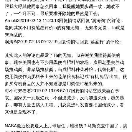
跟我大呼其他同事怎么回事，我提醒她要步调一致，她改不
了，一个月不到，最后要求开除她的居然是工会。
Arnold22019-02-13 11:20:13回复悄悄话回复 ‘润涛阎’ 的评论 :
老阎其实不用费笔墨评价ta的有知无知， 无知者无畏， ta就是
来捣乱的。
润涛阎2019-02-13 09:13:19回复悄悄话回复 ‘莲盆籽’ 的评论 :
其实此人的评论也暴露了Ta的无知。Ta在嘲笑我懂得粪便的
事。现在美国也有不少用粪便当肥料的农场，雇用老墨去养鸡
场拉鸡粪、养猪场拉猪粪，当成肥料种菜种粮，代替化肥。这
类用粪便作为肥料长出来的蔬菜粮食标记成“有机食品”出售。很
多买有机食品的人并不知道那是用粪便种植出来的。
时不时来看看2019-02-13 08:57:17回复悄悄话贫贱夫妻百事
哀。国家欠一屁股烂账，不但没减少，反而加速欠债，越欠越
多，哪有力量去搞大工程。川总竞选时发誓要把国债减少，看
来也是兑现不了。
NASA最近说要送人上月球居住，谁出钱？马斯克去中国了，搞