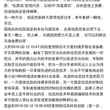
肥。“化粪池”是现代语， 以前叫“加盖粪坑”，目的是使之发酵，
但浇地前还是得稀释。
另一种方法， 就是把新鲜大粪埋地里过冬，来年春耕一翻地，
齐活。
我现在的后院就是初冬拉马粪回来， 在菜地里挖条后埋下去，
春天一翻土， 倍儿棒， 马粪固然肥力不及人粪， 但可以到附近
马场免费拉呀
入怀2019-02-12 10:47:20回复悄悄话今天看到俄罗斯在准备断
开互联网的实验，触发了我对言论自由和信息技术发展的一些
想法，涛哥的观点认为技术的发展可以促进言论自由，专制和
压制言论自由不能划等号。想当一部分学者和民运人士认为强
大的专制政权一旦掌握先进的信息技术，社会不可避免地会朝
着小说1984所描述的集权社会发展。先进的信息技术是把双刃
剑，一方面使信息的传播变得容易，另一方面是信息的控制也
变得容易。专制者很难抵挡控制信息传播的诱惑，如果人类社
会本质上是羊群社会的话，信息的技术和基因编辑技术的发展
有可能使人类社会演变成更加极致的蜂群社会。
莲盆籽2019-02-12 10:35:53回复悄悄话高科技创新（退一步，