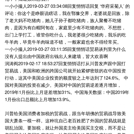
一小小撮人2019-03-27 03:34:08回复悄悄话回复 ‘华府采菊人’ 的
评论 : 你这个是睁眼说瞎话，我在鄂豫交界，老婆就是回族，除
了老大妈不吃猪肉，她儿子孙子都吃猪肉，族人聚餐不吃猪
肉，是因为有白帽阿訇在，家庭里少有不吃猪肉的。不想想，
出门上学打工，谁管你吃什么，我老婆很少吃猪肉，我乐的吃
牛羊肉，毕竟牛羊肉味道不错，一般家庭也舍不得经常买。
一小小撮人2019-03-27 03:11:35回复悄悄话贸易谈判里为什么
没有人提出由中国政府出钱出人来建墙，皆大欢喜啊
润涛阎2019-02-17 18:53:27回复悄悄话打从川普发声跟中国打
贸易战，美国和欧洲的跨国公司就开始紧锣密鼓的在中国投资
行动，这其中美国企业投资的额度较之上年达到了124.6%。 中
国对美国的投资在减少。美国对中国的贸易逆差逐月增加，
2019年1月份比上月逆差增加31%。中国海关数据：中国2019年
1月份出口总额比上月增加13.9%。
川普给美国消费者加税的贸易战，跟当年胡佛的贸易战导致美
国大萧条一模一样。这种坑自己老百姓肥了外国的贸易战就是
胡乱治国。要加税，就让外国卖主给美国买主交税，而不是让