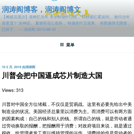
跳
润涛阎博客，润涛阎博文
至
【摊破浣溪沙】老树忆当年 冷水秋烟夕日残， 枯枝索忆雾波间。 敢问当年
内
谁更茂？ 洛神叹。 夏俯荷花心底热， 秋抛色叶玉笛寒。 有限激情无限恨，
容
已吹干。 — 润涛阎 2013-09-16
菜单
发
10 2 月, 2019
由
润涛阎
布
川普会把中国逼成芯片制造大国
于
Views: 313
川普对中国全方位堵截，不仅仅是贸易战。这里有必要先给出中美
制造业的状况。美国经济总量里以消费为主。而消费可以有两方面
的因素构成：自己的钱和别人的钱。所谓自己的钱，就是劳动者通
过劳动换取的报酬，把报酬用于消费；对政府项目来说，就是通过
税收，给管理者发工资以维持管理的运作，消费掉的也是劳动者的