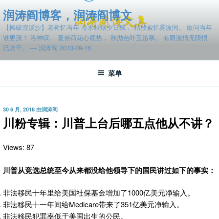
跳
润涛阎博客，润涛阎博文
至
【摊破浣溪沙】老树忆当年 冷水秋烟夕日残， 枯枝索忆雾波间。 敢问当年
内
谁更茂？ 洛神叹。 夏俯荷花心底热， 秋抛色叶玉笛寒。 有限激情无限恨，
容
已吹干。 — 润涛阎 2013-09-16
菜单
发
30 6 月, 2018
由
润涛阎
布
川粉专辑：川普上台后哪五点他从不讲？
于
Views: 87
川普从竞选总统至今从来都没给他领导下的国民讲过如下的事实：
非法移民十年里给美国社保基金增加了1000亿美元净输入。
非法移民十一年间给Medicare带来了351亿美元净输入。
非法移民犯罪率低于美国出生的公民。