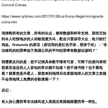
Commit Crimes
https://www.nytimes.com/2017/01/26/us/trump-illegal-immigrants-
crime.htm
润涛阎所有的文章，所有的论点，都有数据和科学支持。那些无知
到令人吃惊地步的人却敢指鹿为马，配合川普误导大众，给川粉打
鸡血。firstuncle 的原话（原话用的是红色字体，照录于此）：“
非
法移民的犯罪率低于美国公民的平均犯罪率有数据证据吗？
”
我需要反问的是：
您
不记得具体数字情有可原，可
阁下的质问表明
您甚至连这些人人皆知的常识都不知道？您不读书报？也不看电
视？就算您是外星人，那您来到地球后在质疑地球人的文章之前就
不会用地球上免费的谷歌搜索一下？
后记：
有人担心墨西哥非法移民进入美国后美国就跟墨西哥一样乱。