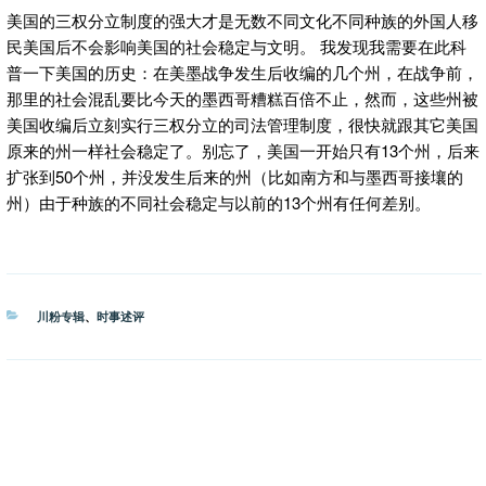
美国的三权分立制度的强大才是无数不同文化不同种族的外国人移
民美国后不会影响美国的社会稳定与文明。 我发现我需要在此科
普一下美国的历史：在美墨战争发生后收编的几个州，在战争前，
那里的社会混乱要比今天的墨西哥糟糕百倍不止，然而，这些州被
美国收编后立刻实行三权分立的司法管理制度，很快就跟其它美国
原来的州一样社会稳定了。别忘了，美国一开始只有13个州，后来
扩张到50个州，并没发生后来的州（比如南方和与墨西哥接壤的
州）由于种族的不同社会稳定与以前的13个州有任何差别。
分
川粉专辑
、
时事述评
类