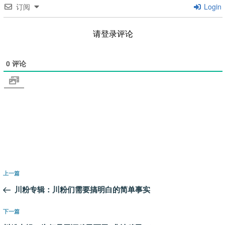
订阅
Login
请登录评论
0
评论
文
上
上一篇
章
一
川粉专辑：川粉们需要搞明白的简单事实
导
篇
航
文
下
下一篇
章
一