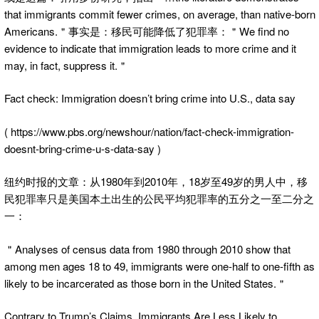
that immigrants commit fewer crimes, on average, than native-born
Americans.＂事实是：移民可能降低了犯罪率：＂We find no
evidence to indicate that immigration leads to more crime and it
may, in fact, suppress it.＂
Fact check: Immigration doesn’t bring crime into U.S., data say
( https://www.pbs.org/newshour/nation/fact-check-immigration-
doesnt-bring-crime-u-s-data-say )
纽约时报的文章：从1980年到2010年，18岁至49岁的男人中，移
民犯罪率只是美国本土出生的公民平均犯罪率的五分之一至二分之
一：
＂Analyses of census data from 1980 through 2010 show that
among men ages 18 to 49, immigrants were one-half to one-fifth as
likely to be incarcerated as those born in the United States.＂
Contrary to Trump’s Claims, Immigrants Are Less Likely to