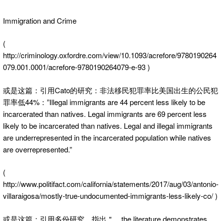
Immigration and Crime
(
http://criminology.oxfordre.com/view/10.1093/acrefore/9780190264
079.001.0001/acrefore-9780190264079-e-93 )
或是这篇：引用Cato的研究：非法移民犯罪率比美国出生的公民犯
罪率低44%：”Illegal immigrants are 44 percent less likely to be
incarcerated than natives. Legal immigrants are 69 percent less
likely to be incarcerated than natives. Legal and illegal immigrants
are underrepresented in the incarcerated population while natives
are overrepresented.”
(
http://www.politifact.com/california/statements/2017/aug/03/antonio-
villaraigosa/mostly-true-undocumented-immigrants-less-likely-co/ )
或是这篇：引用多份研究，指出＂…the literature demonstrates