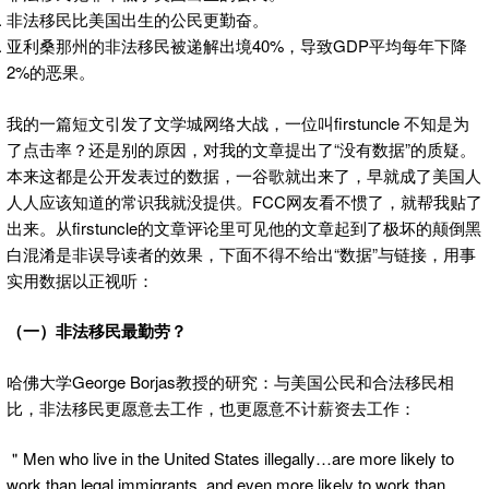
非法移民比美国出生的公民更勤奋。
亚利桑那州的非法移民被递解出境40%，导致GDP平均每年下降
2%的恶果。
我的一篇短文引发了文学城网络大战，一位叫firstuncle 不知是为
了点击率？还是别的原因，对我的文章提出了“没有数据”的质疑。
本来这都是公开发表过的数据，一谷歌就出来了，早就成了美国人
人人应该知道的常识我就没提供。FCC网友看不惯了，就帮我贴了
出来。从firstuncle的文章评论里可见他的文章起到了极坏的颠倒黑
白混淆是非误导读者的效果，下面不得不给出“数据”与链接，用事
实用数据以正视听：
（一）非法移民最勤劳？
哈佛大学George Borjas教授的研究：与美国公民和合法移民相
比，非法移民更愿意去工作，也更愿意不计薪资去工作：
＂Men who live in the United States illegally…are more likely to
work than legal immigrants, and even more likely to work than