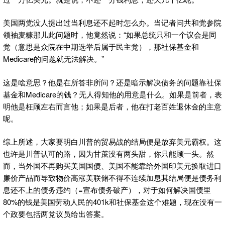
美国两党没人提出过当利息还不起时怎么办。当记者问共和党参院
领袖麦糠那儿此问题时，他竟然说：“如果总统只和一个议会是同
党（意思是众院在中期选举后属于民主党），那社保基金和
Medicare的问题就无法解决。”
这是啥意思？他是在所答非所问？还是暗示解决债务的问题靠社保
基金和Medicare的钱？无人得知他的用意是什么。如果是前者，表
明他是枉顾左右而言他；如果是后者，他在打老百姓退休金的主意
呢。
综上所述，大家要明白川普的贸易战的结局便是放弃美元霸权。这
也许是川普认可的路，因为甘蔗没有两头甜，你只能顾一头。然
而，当外国不再购买美国国债、美国不能靠给外国印美元换取进口
廉价产品而导致物价高涨美联储不得不连续加息其结局便是债务利
息还不上的债务违约（=宣布债务破产），对于如何解决国债里
80%的钱是美国劳动人民的401k和社保基金这个难题，现在没有一
个政要包括两党议员给出答案。