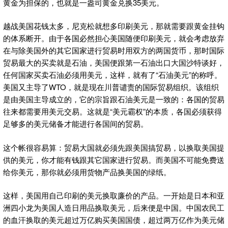
黄金为担保的，也就是一盎司黄金兑换35美元。
越战美国花钱太多，尼克松就想多印刷美元，那就需要跟黄金挂钩
的体系断开。由于各国必然担心美国随便印刷美元，就会考虑放弃
在与除美国外的其它国家进行贸易时用双方的两国货币，那时国际
贸易最大的买卖就是石油，美国便跟第一石油出口大国沙特谈好，
任何国家买卖石油必须用美元，这样，就有了“石油美元”的称呼。
美国又主导了WTO，就是现在川普谴责的国际贸易组织。该组织
是由美国主导成立的，它的宗旨跟石油美元是一致的：各国的贸易
往来都需要用美元交易。这就是“美元霸权”的本质，各国必须获得
足够多的美元储备才能进行各国间的贸易。
这个帐很容易算：贸易大国就必须先跟美国搞贸易，以换取美国提
供的美元，你才能有钱跟其它国家进行贸易。而美国不可能免费送
给你美元，那你就必须用货物产品换美国的绿纸。
这样，美国用自己印刷的美元换取廉价的产品。一开始是日本和亚
洲四小龙为美国人造日用品换取美元，后来便是中国。中国农民工
的血汗换取的美元超过万亿购买美国国债，超过两万亿作为美元储