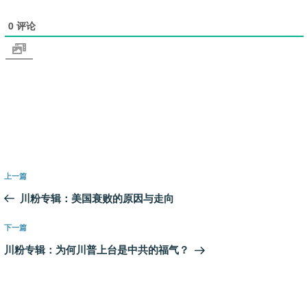
0
评论
文
上
上一篇
章
一
川粉专辑：美国衰败的原因与走向
导
篇
航
文
下
下一篇
章
一
川粉专辑：为何川普上台是中共的福气？
篇
文
章