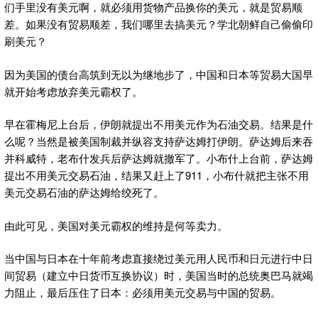
们手里没有美元啊，就必须用货物产品换你的美元，就是贸易顺
差。如果没有贸易顺差，我们哪里去搞美元？学北朝鲜自己偷偷印
刷美元？
因为美国的债台高筑到无以为继地步了，中国和日本等贸易大国早
就开始考虑放弃美元霸权了。
早在霍梅尼上台后，伊朗就提出不用美元作为石油交易。结果是什
么呢？当然是被美国制裁并纵容支持萨达姆打伊朗。萨达姆后来吞
并科威特，老布什发兵后萨达姆就撤军了。小布什上台前，萨达姆
提出不用美元交易石油，结果又赶上了911，小布什就把主张不用
美元交易石油的萨达姆给绞死了。
由此可见，美国对美元霸权的维持是何等卖力。
当中国与日本在十年前考虑直接绕过美元用人民币和日元进行中日
间贸易（建立中日货币互换协议）时，美国当时的总统奥巴马就竭
力阻止，最后压住了日本：必须用美元交易与中国的贸易。