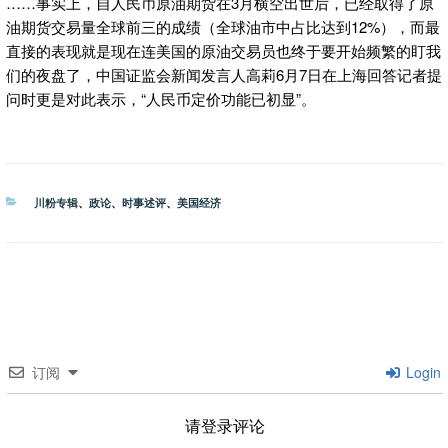
……事实上，自人民币原油期货在3月横空出世后，已经取得了原
油期货交易量全球前三的成绩（全球油市中占比达到12%），而最
直接的表现就是现在连美国的原油交易员也终于要开始频繁的盯我
们的夜盘了，中国证监会新闻发言人高莉6月7日在上海回答记者提
问时更是对此表示，“人民币定价功能已初显”。
分
川粉专辑
、
政论
、
时事述评
、
美国经济
类
订阅
Login
请登录评论