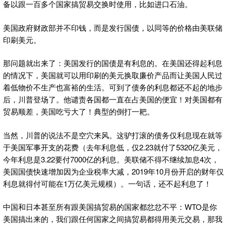
备以跟一百多个国家搞贸易交换时使用，比如进口石油。
美国政府财政部并不印钱，而是发行国债，以同等的价格由美联储
印刷美元。
那问题就出来了：美国发行的国债是有利息的。在美国还得起利息
的情况下，美国就可以用印刷的美元换取廉价产品而让美国人民过
着低物价不生产也富裕的生活。可到了债务的利息都还不起的地步
后，川普登场了。他谴责各国都一直在占美国的便宜！对美国都有
贸易顺差，美国吃亏大了！典型的倒打一耙。
当然，川普的说法不是空穴来风。这驴打滚的债务仅利息现在就等
于美国军事开支的花费（去年利息低，仅2.23就付了5320亿美元，
今年利息是3.22要付7000亿的利息。美联储不得不继续加息4次，
美国国债快速增加因为企业税率大减，2019年10月份开启的财年仅
利息就得付可能在1万亿美元规模）。一句话，还不起利息了！
中国和日本甚至所有跟美国搞贸易的国家都忿忿不平：WTO是你
美国搞出来的，我们跟任何国家之间搞贸易都得用美元交易，那我