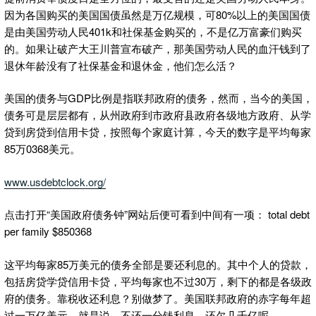
因为各国购买的美国国债虽然是万亿规模，可80%以上的美国国债
是由美国劳动人民401k和社保基金购买的，不是亿万富豪们购买
的。如果让破产大王川普宣布破产，那美国劳动人民的血汗钱到了
退休年龄没有了社保基金和退休金，他们怎么活？
美国的债务与GDP比例是指联邦政府的债务，然而，当今的美国，
债务可是层层都有，从州政府到市政府县政府各级地方政府、从学
贷到房贷到信用卡贷，按照每个家庭计算，今天的数字是平均每家
85万0368美元。
www.usdebtclock.org/
点击打开“美国政府债务钟”网站后便可看到中间有一项： total debt
per family $850368
这平均每家85万美元的债务全部是要还利息的。其中个人的贷款，
包括房贷学贷信用卡贷，平均每家也不过30万，剩下的都是各级政
府的债务。靠税收还利息？别做梦了。美国联邦政府的赤字每年超
过一万亿美元。就是说，不还一分钱利息，还欠几千亿呢。