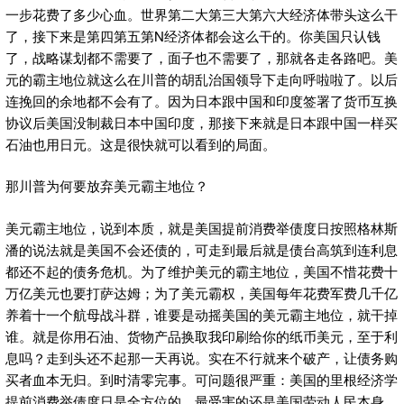
一步花费了多少心血。世界第二大第三大第六大经济体带头这么干
了，接下来是第四第五第N经济体都会这么干的。你美国只认钱
了，战略谋划都不需要了，面子也不需要了，那就各走各路吧。美
元的霸主地位就这么在川普的胡乱治国领导下走向呼啦啦了。以后
连挽回的余地都不会有了。因为日本跟中国和印度签署了货币互换
协议后美国没制裁日本中国印度，那接下来就是日本跟中国一样买
石油也用日元。这是很快就可以看到的局面。
那川普为何要放弃美元霸主地位？
美元霸主地位，说到本质，就是美国提前消费举债度日按照格林斯
潘的说法就是美国不会还债的，可走到最后就是债台高筑到连利息
都还不起的债务危机。为了维护美元的霸主地位，美国不惜花费十
万亿美元也要打萨达姆；为了美元霸权，美国每年花费军费几千亿
养着十一个航母战斗群，谁要是动摇美国的美元霸主地位，就干掉
谁。就是你用石油、货物产品换取我印刷给你的纸币美元，至于利
息吗？走到头还不起那一天再说。实在不行就来个破产，让债务购
买者血本无归。到时清零完事。可问题很严重：美国的里根经济学
提前消费举债度日是全方位的，最受害的还是美国劳动人民本身。