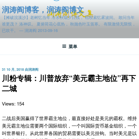
跳
润涛阎博客，润涛阎博文
至
【摊破浣溪沙】老树忆当年 冷水秋烟夕日残， 枯枝索忆雾波间。 敢问当年
内
谁更茂？ 洛神叹。 夏俯荷花心底热， 秋抛色叶玉笛寒。 有限激情无限恨，
容
已吹干。 — 润涛阎 2013-09-16
菜单
发
31 10 月, 2018
由
润涛阎
布
川粉专辑：川普放弃“美元霸主地位”再下
于
二城
Views: 154
二战后美国赢得了世界霸主地位，最直接好处是美元的霸权。维持
美元霸主地位需要两个国际组织，一个叫国际货币基金组织，一个
叫世界银行。从此世界各国的贸易需要以美元挂钩。当时美元是以