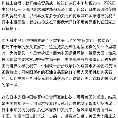
川普上台后，就开始搞贸易战，给进口的日本车加税25%，不论日
本如何低三下四地哀求和解释都无济于事，川普让日本必须跟美国
实现贸易平衡。那日本没有多余的美元如何跟其它国家进行贸易？
日本走投无路，就提出你这么干那我就只好不用美元跟其它国家进
行贸易了。
前天日本已经跟中国签署了不需要美元了的“中日货币互换协议”，
把死了十年的灰又复燃了。这是把美元霸主地位抛弃的又一个里程
碑。为何是又一个里程碑呢？因为中国是世界第一贸易大国，如果
按照川普的要求实现中美贸易平衡，中国就没有办法得到足够多的
美元进行世界贸易了，中国就一步步以最快的速度跟各国签署货币
互换协议，同时跟所有的石油交易国谈好了用人民币付款购买石
油。从此中国不再用美元做石油交易了。这是让美元霸权走向崩塌
的第一城。
这次日本先跟中国签署中日货币互换协议，看看美国的反应。结果
是美国啥都没干，那日本接着昨天就跟印度也签了货币互换协议，
日本跟印度的贸易以后也不需要用美元了。这风潮是川普逼日本、
中国、印度等国走到了这一步的。川普应该知道，美国为了阻止这