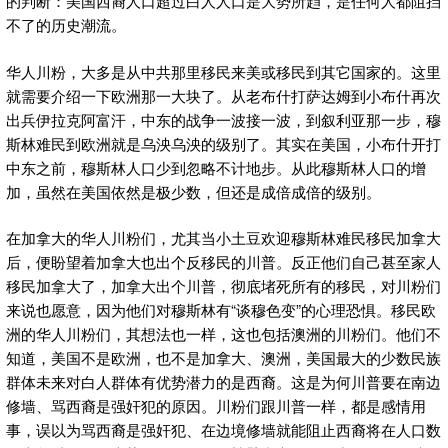
的判断：美国西裔人口超过白人人口是大势所趋，是任何人都阻挡
不了的历史潮流。
华人川粉，大多是从中共那里移民来美或移民到其它国家的。这里
就需要介绍一下欧洲那一大块了。从老布什打萨达姆到小布什再次
出兵伊拉克阿富汗，中东的战争一波接一波，到叙利亚那一步，穆
斯林难民到欧洲就是乌泱乌泱的级别了。其实在美国，小布什开打
中东之前，穆斯林人口少到忽略不计地步。从此穆斯林人口的增
加，虽然在美国依然是极少数，但还是成倍成倍的级别。
在加拿大的华人川粉们，尤其当小土豆欢迎穆斯林难民移民加拿大
后，便盼望着加拿大也出个反移民的川普。反正他们自己甚至家人
移民加拿大了，加拿大出个川普，彻底堵死所有的移民，对川粉们
来说也愿意，因为他们对穆斯林有“谈穆色变”的心理恐惧。移民欧
洲的华人川粉们，其想法也一样，这也包括澳洲的川粉们。他们不
知道，美国不是欧洲，也不是加拿大、澳洲，美国最大的少数民族
群体未来对白人群体有优势潜力的是西裔。这是为何川普要在南边
修墙、骂西裔是强奸犯的原因。川粉们跟川普一样，都是感情用
事，误以为骂西裔是强奸犯、在边境修墙就能阻止西裔将在人口数