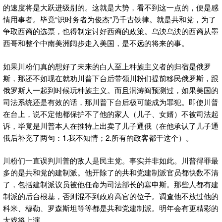
的速度将是大跃进级别的。这就是大势，看不到这一点的，便是感
情用事者。毕竟“识时务者为俊杰”乃千古铁律。就是共和党，为了
争取西裔的选票，也得制定讨好西裔的政策。乌泱乌泱的西裔从墨
西哥和整个中南美洲阔步走入美国，是不远的将来的事。
如果川粉们真的想好了未来的白人至上种族主义者的归宿是俄罗
斯，那还不如现在就劝川普下台后带领川粉们提前移民俄罗斯，跟
俄罗斯人一起到时候玩种族主义。而且润涛阎预测过，如果美国的
司法系统还是有效的话，那川普下台后极可能成为罪犯。即使川普
在台上，说不定他都保护不了他的家人（儿子、女婿）不被司法起
诉，毕竟是川普本人在推特上出卖了儿子通俄（在他承认了儿子通
俄后补充了两句：1.我不知情；2.所有的政客都干这个）。
川粉们一直误判川普的敌人是民主党。事实并非如此。川普得罪最
多的是共和党的建制派。他开除了的共和党建制派官员都快数不清
了，包括建制派议员被他任命为司法部长的塞申斯。那些人都有建
制派的后台根基，否则混不到政府高官的位子。调查他不放过他的
科米、穆勒、罗森斯坦等等都是共和党建制派。明年会有更精彩的
大戏将上演。