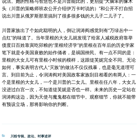
说法。她的性格与智慧也不是川普能比的，更别提“大脑笨的像木
头（川普的策略师班农公开介绍伊万卡时说的）”和公开不打自招
说出川普从俄罗斯那里搞到了很多很多钱的大儿子二儿子了。
川普家族出了个如此聪明的人，倒让润涛阎感觉到有“万绿丛中一
点红”的味道了。当年里根的大女儿就发现了给富人减税政府靠举
债度日百姓靠寅吃卯粮的“里根经济学”的里根在百年后的历史学家
笔下就是令美国衰败的始作俑者，是祸国殃民。有一点不同的是：
里根的大女儿可有里根小时候的模样，这跟缇芙妮完全不同。无论
如何，事实表明古代人“灭族”的做法不仅仅残暴，也是毫无道理可
言。到目前为止，令润涛阎对美国政客家族刮目相看的有两人：一
个是里根的大女儿，一个是川普的二女儿。里根在任八年，大女儿
没进过白宫一次，不知道缇芙妮是否也一样。未来的历史一定站在
润涛阎这边，因为天使与魔鬼都在细节中。观察细节，你就不能带
有预设立场，那将影响你的判断。
分
川粉专辑
、
政论
、
时事述评