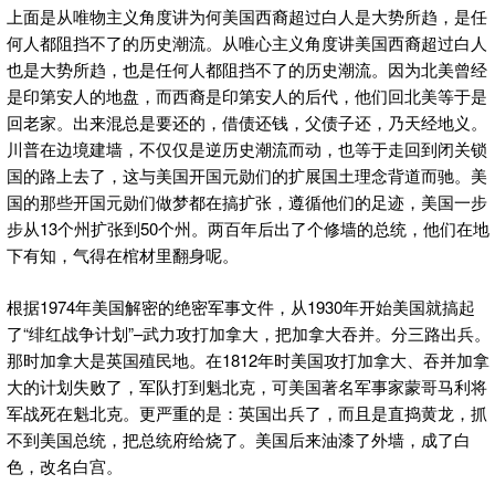
上面是从唯物主义角度讲为何美国西裔超过白人是大势所趋，是任
何人都阻挡不了的历史潮流。从唯心主义角度讲美国西裔超过白人
也是大势所趋，也是任何人都阻挡不了的历史潮流。因为北美曾经
是印第安人的地盘，而西裔是印第安人的后代，他们回北美等于是
回老家。出来混总是要还的，借债还钱，父债子还，乃天经地义。
川普在边境建墙，不仅仅是逆历史潮流而动，也等于走回到闭关锁
国的路上去了，这与美国开国元勋们的扩展国土理念背道而驰。美
国的那些开国元勋们做梦都在搞扩张，遵循他们的足迹，美国一步
步从13个州扩张到50个州。两百年后出了个修墙的总统，他们在地
下有知，气得在棺材里翻身呢。
根据1974年美国解密的绝密军事文件，从1930年开始美国就搞起
了“绯红战争计划”–武力攻打加拿大，把加拿大吞并。分三路出兵。
那时加拿大是英国殖民地。在1812年时美国攻打加拿大、吞并加拿
大的计划失败了，军队打到魁北克，可美国著名军事家蒙哥马利将
军战死在魁北克。更严重的是：英国出兵了，而且是直捣黄龙，抓
不到美国总统，把总统府给烧了。美国后来油漆了外墙，成了白
色，改名白宫。