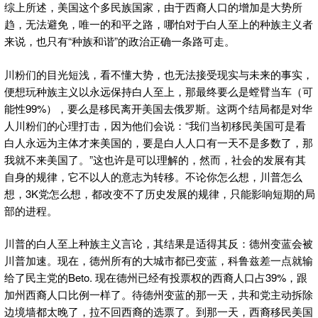
综上所述，美国这个多民族国家，由于西裔人口的增加是大势所
趋，无法避免，唯一的和平之路，哪怕对于白人至上的种族主义者
来说，也只有“种族和谐”的政治正确一条路可走。
川粉们的目光短浅，看不懂大势，也无法接受现实与未来的事实，
便想玩种族主义以永远保持白人至上，那最终要么是螳臂当车（可
能性99%），要么是移民离开美国去俄罗斯。这两个结局都是对华
人川粉们的心理打击，因为他们会说：“我们当初移民美国可是看
白人永远为主体才来美国的，要是白人人口有一天不是多数了，那
我就不来美国了。”这也许是可以理解的，然而，社会的发展有其
自身的规律，它不以人的意志为转移。不论你怎么想，川普怎么
想，3K党怎么想，都改变不了历史发展的规律，只能影响短期的局
部的进程。
川普的白人至上种族主义言论，其结果是适得其反：德州变蓝会被
川普加速。现在，德州所有的大城市都已变蓝，科鲁兹差一点就输
给了民主党的Beto. 现在德州已经有投票权的西裔人口占39%，跟
加州西裔人口比例一样了。待德州变蓝的那一天，共和党主动拆除
边境墙都太晚了，拉不回西裔的选票了。到那一天，西裔移民美国