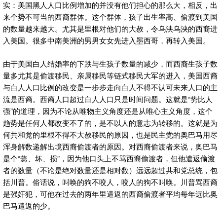
实：美国黑人人口比例增加的并没有他们担心的那么大，相反，出
来个势不可当的西裔群体。这个群体，孩子出生率高、偷渡到美国
的数量越来越大。尤其是里根对他们的大赦，令乌泱乌泱的西裔进
入美国。很多中南美洲的男男女女先进入墨西哥，再转入美国。
由于美国白人结婚率的下跌与生孩子数量的减少，而西裔生孩子数
量多尤其是偷渡移民、亲属移民等链式移民大军的进入，美国西裔
与白人人口比例的改变是一步步走向白人不得不认可未来人口的主
流是西裔。西裔人口超过白人人口只是时间问题。这就是“势比人
强”的道理，因为不论从唯物主义角度还是从唯心主义角度，这个
趋势是任何人都改变不了的，是不以人的意志为转移的。这就是为
何共和党的里根不得不大赦移民的原因，也是民主党的奥巴马用尽
浑身解数递解出境西裔偷渡者的原因。对西裔偷渡者来说，奥巴马
是个“蔫、坏、损”，因为他口头上不骂西裔偷渡者，但他遣返偷渡
者的数量（不论是绝对数量还是相对数）远远超过共和党总统，包
括川普。俗话说，叫唤的狗不咬人，咬人的狗不叫唤。川普骂西裔
是强奸犯，可他在过去的两年里遣返的西裔偷渡者平均每年远比奥
巴马遣返的少。