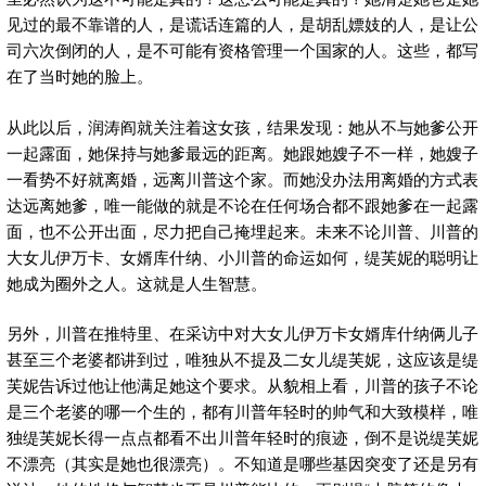
见过的最不靠谱的人，是谎话连篇的人，是胡乱嫖妓的人，是让公
司六次倒闭的人，是不可能有资格管理一个国家的人。这些，都写
在了当时她的脸上。
从此以后，润涛阎就关注着这女孩，结果发现：她从不与她爹公开
一起露面，她保持与她爹最远的距离。她跟她嫂子不一样，她嫂子
一看势不好就离婚，远离川普这个家。而她没办法用离婚的方式表
达远离她爹，唯一能做的就是不论在任何场合都不跟她爹在一起露
面，也不公开出面，尽力把自己掩埋起来。未来不论川普、川普的
大女儿伊万卡、女婿库什纳、小川普的命运如何，缇芙妮的聪明让
她成为圈外之人。这就是人生智慧。
另外，川普在推特里、在采访中对大女儿伊万卡女婿库什纳俩儿子
甚至三个老婆都讲到过，唯独从不提及二女儿缇芙妮，这应该是缇
芙妮告诉过他让他满足她这个要求。从貌相上看，川普的孩子不论
是三个老婆的哪一个生的，都有川普年轻时的帅气和大致模样，唯
独缇芙妮长得一点点都看不出川普年轻时的痕迹，倒不是说缇芙妮
不漂亮（其实是她也很漂亮）。不知道是哪些基因突变了还是另有