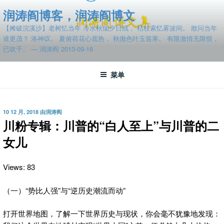
跳
润涛阎博客，润涛阎博文
至
【摊破浣溪沙】老树忆当年 冷水秋烟夕日残， 枯枝索忆雾波间。 敢问当年
内
谁更茂？ 洛神叹。 夏俯荷花心底热， 秋抛色叶玉笛寒。 有限激情无限恨，
容
已吹干。 — 润涛阎 2013-09-16
菜单
发
10 12 月, 2018
由
润涛阎
布
川粉专辑：川普的“白人至上”与川普的二
于
女儿
Views: 83
（一）“势比人强”与“逆历史潮流而动”
打开世界地图，了解一下世界历史与现状，你会毫不犹豫地发现：