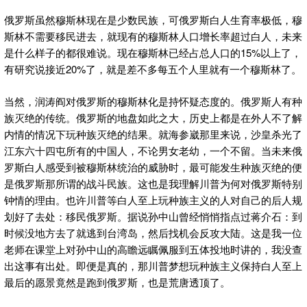
俄罗斯虽然穆斯林现在是少数民族，可俄罗斯白人生育率极低，穆
斯林不需要移民进去，就现有的穆斯林人口增长率超过白人，未来
是什么样子的都很难说。现在穆斯林已经占总人口的15%以上了，
有研究说接近20%了，就是差不多每五个人里就有一个穆斯林了。
当然，润涛阎对俄罗斯的穆斯林化是持怀疑态度的。俄罗斯人有种
族灭绝的传统。俄罗斯的地盘如此之大，历史上都是在外人不了解
内情的情况下玩种族灭绝的结果。就海参崴那里来说，沙皇杀光了
江东六十四屯所有的中国人，不论男女老幼，一个不留。当未来俄
罗斯白人感受到被穆斯林统治的威胁时，最可能发生种族灭绝的便
是俄罗斯那所谓的战斗民族。这也是我理解川普为何对俄罗斯特别
钟情的理由。也许川普等白人至上玩种族主义的人对自己的后人规
划好了去处：移民俄罗斯。据说孙中山曾经悄悄指点过蒋介石：到
时候没地方去了就逃到台湾岛，然后找机会反攻大陆。这是我一位
老师在课堂上对孙中山的高瞻远瞩佩服到五体投地时讲的，我没查
出这事有出处。即便是真的，那川普梦想玩种族主义保持白人至上
最后的愿景竟然是跑到俄罗斯，也是荒唐透顶了。