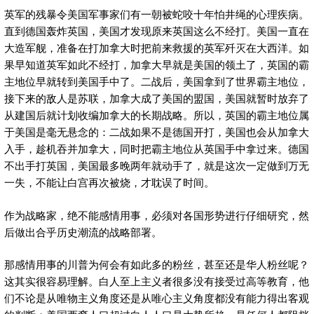
英军的残暴令美国军事家们有一朝被蛇咬十年怕井绳的心理疾病。
直到德国轰炸英国，美国才发现原来英国这么不经打。美国一直在
大造军舰，准备在打加拿大时把前来救援的英军歼灭在大西洋。如
果早知道英军如此不经打，加拿大早就是美国的领土了，英国的霸
主地位早就转到美国手中了。二战后，美国拿到了世界霸主地位，
接下来的敌人是苏联，加拿大成了美国的盟国，美国就暂时放弃了
从建国后就计划收编加拿大的长期战略。所以，英国的霸主地位属
于美国是毫无悬念的：二战如果不是德国开打，美国也会从加拿大
入手，趁机吞并加拿大，同时把霸主地位从英国手中拿过来。德国
不出手打英国，美国最多晚两年就动手了，就是这次一定做到万无
一失，不能让白宫再次被烧，才耽误了时间。
作为战略家，绝不能感情用事，必须对各国形势进行仔细研究，然
后做出合乎历史潮流的战略部署。
那感情用事的川普为何会有如此多的粉丝，甚至还是华人粉丝呢？
这其实很容易理解。白人至上主义者很多没有接受过高等教育，他
们不论是从唯物主义角度还是从唯心主义角度都没有能力得出客观