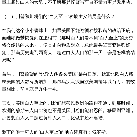
量上超过白人的大势，不了解那是螳臂当车自不量力更是无用功。
（二）川普和川粉们的“白人至上”种族主义结局是什么？
在我们这个小小寰球上，如果美国不能遵循种族和谐的政治正确，
而继续做梦恢复到在里根前（那时白人们看不到“白人至上”的历史
将会终结的未来），便会走向种族对立，总统带头骂西裔是强奸
犯，那当历史走到西裔人口超过白人人口的那一天，会是怎样的结
局呢？
首先，川普盼望的“北欧人多多来美国”是白日梦。就算北欧白人移
民美国的人数有所增加，那跟乌泱乌泱偷渡美国每年以百万计的数
量相比，简直就是九牛一毛。
其次，美国白人至上的川粉们想移民欧洲的路也不通，到那时候，
欧洲的穆斯林人口比例也不是美国川粉们能容忍的。移民到亚洲，
那要想白人人口超过黄种人人口，比做梦还不靠谱。
剩下的唯一可去的“白人至上”的地方还真有：俄罗斯。