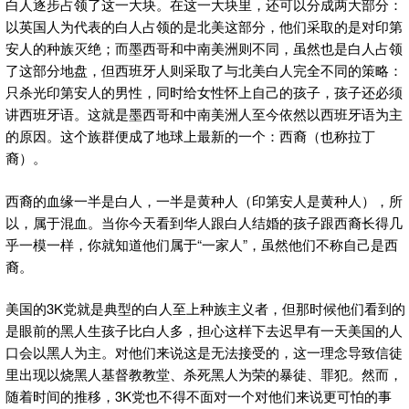
白人逐步占领了这一大块。在这一大块里，还可以分成两大部分：
以英国人为代表的白人占领的是北美这部分，他们采取的是对印第
安人的种族灭绝；而墨西哥和中南美洲则不同，虽然也是白人占领
了这部分地盘，但西班牙人则采取了与北美白人完全不同的策略：
只杀光印第安人的男性，同时给女性怀上自己的孩子，孩子还必须
讲西班牙语。这就是墨西哥和中南美洲人至今依然以西班牙语为主
的原因。这个族群便成了地球上最新的一个：西裔（也称拉丁
裔）。
西裔的血缘一半是白人，一半是黄种人（印第安人是黄种人），所
以，属于混血。当你今天看到华人跟白人结婚的孩子跟西裔长得几
乎一模一样，你就知道他们属于“一家人”，虽然他们不称自己是西
裔。
美国的3K党就是典型的白人至上种族主义者，但那时候他们看到的
是眼前的黑人生孩子比白人多，担心这样下去迟早有一天美国的人
口会以黑人为主。对他们来说这是无法接受的，这一理念导致信徒
里出现以烧黑人基督教教堂、杀死黑人为荣的暴徒、罪犯。然而，
随着时间的推移，3K党也不得不面对一个对他们来说更可怕的事