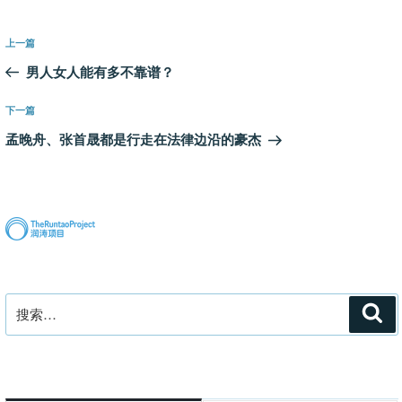
文
上
上一篇
章
一
男人女人能有多不靠谱？
导
篇
航
文
下
下一篇
章
一
孟晚舟、张首晟都是行走在法律边沿的豪杰
篇
文
章
搜
搜
索
索：