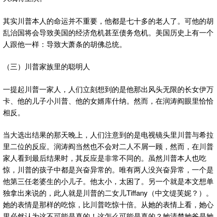
其实川普本人的命运并不重要，他都是七十多的老人了。可他的胡
乱治国将会导致美国的经济危机甚至债务危机。美国历史上有一个
人跟他一样：导致大萧条的胡佛总统。
（三）川普家族里的聪明人
一提起川普一家人，人们立刻想到的是他那出风头无限的长女伊万
卡、他的儿子小川普、他的女婿库什纳。然而，在润涛阎眼里恰恰
相反。
当大选出结果的那天晚上，人们注意到的是电视镜头里川普与希拉
里二位的反应。润涛阎当然也不会对二人不屑一顾，然而，在川普
家人看到最后结果时，其反应是非常不同的。虽然川普本人也吃
惊，川普的孩子中都是兴奋异常的。唯有两人没兴奋异常，一个是
他第三任老婆生的小儿子。他太小，太困了。另一个就是本文想单
独拿出来说的，此人就是川普的二女儿Tiffany（中文缇芙妮？）。
她的表情是那样的吃惊，比川普吃惊十倍。从她的表情上看，她心
里必然认为这不可能是真的！这怎么可能是真的？她清楚她爸是她