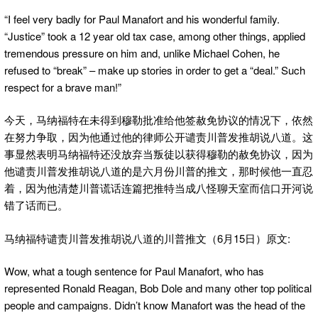
“I feel very badly for Paul Manafort and his wonderful family.
“Justice” took a 12 year old tax case, among other things, applied
tremendous pressure on him and, unlike Michael Cohen, he
refused to “break” – make up stories in order to get a “deal.” Such
respect for a brave man!”
今天，马纳福特在未得到穆勒批准给他签赦免协议的情况下，依然
在努力争取，因为他通过他的律师公开谴责川普发推胡说八道。这
事显然表明马纳福特还没放弃当叛徒以获得穆勒的赦免协议，因为
他谴责川普发推胡说八道的是六月份川普的推文，那时候他一直忍
着，因为他清楚川普谎话连篇把推特当成八怪聊天室而信口开河说
错了话而已。
马纳福特谴责川普发推胡说八道的川普推文（6月15日）原文:
Wow, what a tough sentence for Paul Manafort, who has
represented Ronald Reagan, Bob Dole and many other top political
people and campaigns. Didn’t know Manafort was the head of the