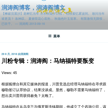
跳
润涛阎博客，润涛阎博文
至
【摊破浣溪沙】老树忆当年 冷水秋烟夕日残， 枯枝索忆雾波间。 敢问当年
内
谁更茂？ 洛神叹。 夏俯荷花心底热， 秋抛色叶玉笛寒。 有限激情无限恨，
容
已吹干。 — 润涛阎 2013-09-16
菜单
发
29 8 月, 2018
由
润涛阎
布
川粉专辑：润涛阎：马纳福特要叛变
于
Views: 45
根据狐狸台和其它媒体的报道，川普竞选总经理马纳福特在寻求跟
穆勒签订认罪
协议，结果没谈成。显然，穆勒不需要马纳福特了，
想出卖川普而获得赦免？太晚了。
马纳福特在从乌克兰与俄罗斯洗钱期间，他成立了个咨询公司，该