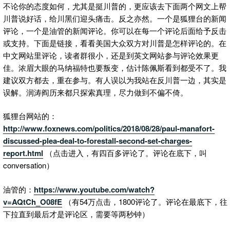
不论你的态度如何，尤其是挺川普的，更应该去下面两个网文上帮
川普说好话，给川黑们迎头痛击。反之亦然。一个是狐狸台的新闻
评论，一个是油管的新闻评论。你可以在每一个评论后面给予反击
或支持。下面是链接，看看美国大众双方对川普是怎样评论的。在
中文网站里评论，读者群很小，还是到英文网站参与评论效果更
佳。浓眉大眼的马纳福特也要叛变，估计陈佩斯看到都受不了。我
建议双方都去，重在参与。有人误以为我站在反川普一边，其实是
误解。润涛阎历来都只探索真理，尽力做到不偏不倚。
狐狸台网站的：
http://www.foxnews.com/politics/2018/08/28/paul-manafort-
discussed-plea-deal-to-forestall-second-set-charges-
report.html
（点击进入，有四百多评论了。评论在底下，叫
conversation）
油管的：
https://www.youtube.com/watch?
v=AQtCh_O08fE
（有54万点击，1800评论了。评论在最底下，往
下拉直到最后才是评论区，需要等两秒钟）