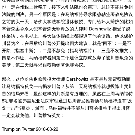
也一定在州税上偷税了，接下来州法院也会审理。总统不能赦免州
法院的判决。另一个原因是：在马纳福特寻求跟穆勒签署赦免协议
之前的头一天，哈佛大学法学院退休教授、专门给坏人辩护的比如
辛普森案令杀人犯辛普森无罪释放的大律师 Dershowitz 接受了媒
体采访，在电视上、各大媒体报纸上都报道了他的谈话。他以保护
川普为名，在最后给川普公开提出四大建议，就是“四不”：一是不
开除（指塞申斯），二是不赦免（指马纳福特），三是不发推文，
四是不作证。马纳福特看到第二个建议立刻就放弃了被川普赦免的
美梦，第二天就寻求跟穆勒签署免罪协议。
那么，这位哈佛退修教授大律师 Dershowitz 是不是故意帮穆勒而
让马纳福特反戈一击揭发川普？从第二天马纳福特就想投降出卖川
普的结局来看，显然这样的判断是有道理的。虽然在上周马纳福特
8项罪名被弗吉尼亚法院审理通过后川普发推赞扬马纳福特没有“反
戈一击”当叛徒，然而，马纳福特并不能从川普的推特里得出川普
一定会赦免他。川普推特英文：
Trump on Twitter 2018-08-22 :