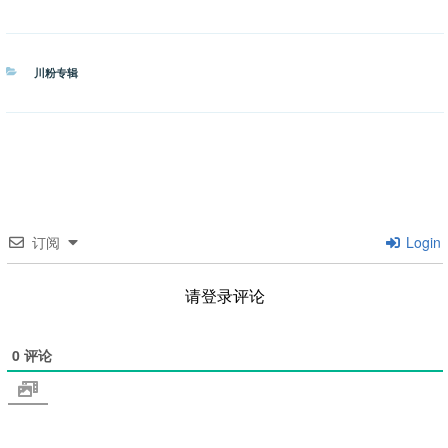
分
川粉专辑
类
订阅
Login
请登录评论
0
评论