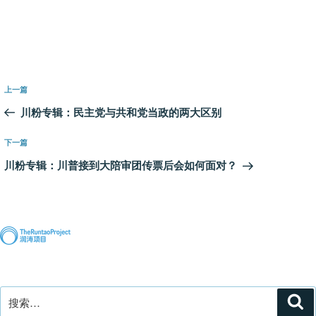
文
上
上一篇
章
一
川粉专辑：民主党与共和党当政的两大区别
导
篇
航
文
下
下一篇
章
一
川粉专辑：川普接到大陪审团传票后会如何面对？
篇
文
章
搜
搜
索
索：