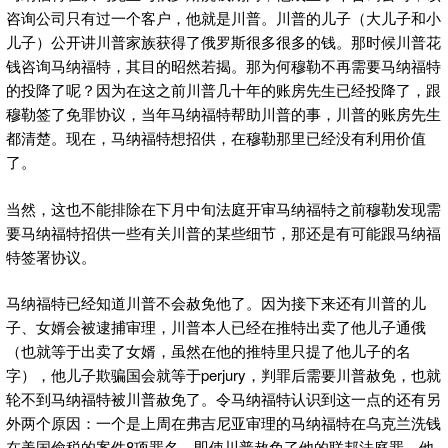
咨询公司只有过一个客户，他就是川普。川普的儿子（大儿子和小
儿子）公开讲川普家族获得了俄罗斯很多很多的钱。那时候川普花
钱咨询马纳福特，其目的昭然若揭。那为何穆勒不再需要马纳福特
的投降了呢？因为在这之前川普几十年的账房先生已经投降了，跟
穆勒签了免罪协议，当年马纳福特帮助川普的事，川普的账房先生
都清楚。现在，马纳福特想招供，在穆勒那里已经没有利用价值
了。
当然，这也不能排除在下月中旬法庭开审马纳福特之前穆勒发现需
要马纳福特招供一些有关川普的某些细节，那还是有可能跟马纳福
特签署协议。
马纳福特已经知道川普不会赦免他了。因为接下来还有川普的儿
子、女婿会被逮捕审理，川普本人已经在推特出卖了他儿子通俄
（也就等于出卖了女婿，虽然在他的推特里只提了他儿子的名
字），他儿子欺骗国会就等于perjury，判罪后需要川普赦免，也就
轮不到马纳福特被川普赦免了。令马纳福特认识到这一点的还有另
外两个原因：一个是上周在弗吉尼亚审理的马纳福特在乌克兰洗钱
在美国偷税的案件8项罪名，即使川普赦免了他的联邦法庭罪，他