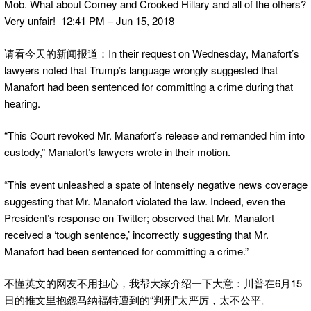
Mob. What about Comey and Crooked Hillary and all of the others?
Very unfair! 12:41 PM – Jun 15, 2018
请看今天的新闻报道：In their request on Wednesday, Manafort’s
lawyers noted that Trump’s language wrongly suggested that
Manafort had been sentenced for committing a crime during that
hearing.
“This Court revoked Mr. Manafort’s release and remanded him into
custody,” Manafort’s lawyers wrote in their motion.
“This event unleashed a spate of intensely negative news coverage
suggesting that Mr. Manafort violated the law. Indeed, even the
President’s response on Twitter; observed that Mr. Manafort
received a ‘tough sentence,’ incorrectly suggesting that Mr.
Manafort had been sentenced for committing a crime.”
不懂英文的网友不用担心，我帮大家介绍一下大意：川普在6月15
日的推文里抱怨马纳福特遭到的“判刑”太严厉，太不公平。