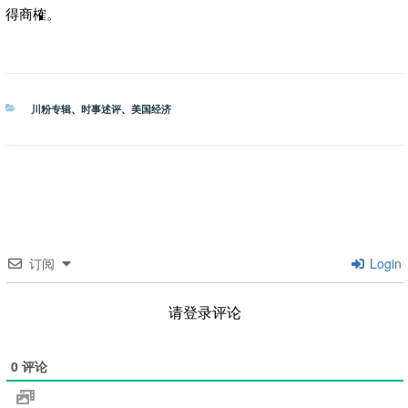
得商榷。
分
川粉专辑
、
时事述评
、
美国经济
类
订阅
Login
请登录评论
0
评论