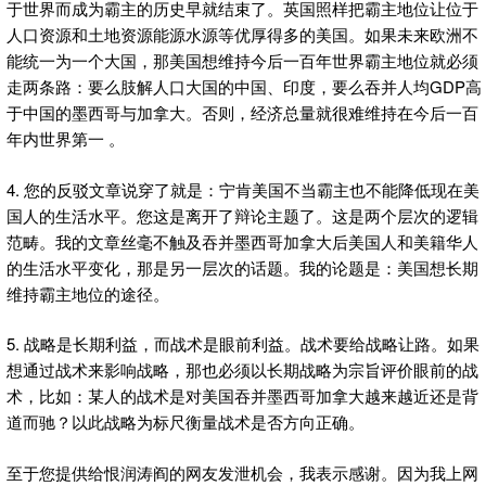
于世界而成为霸主的历史早就结束了。英国照样把霸主地位让位于
人口资源和土地资源能源水源等优厚得多的美国。如果未来欧洲不
能统一为一个大国，那美国想维持今后一百年世界霸主地位就必须
走两条路：要么肢解人口大国的中国、印度，要么吞并人均GDP高
于中国的墨西哥与加拿大。否则，经济总量就很难维持在今后一百
年内世界第一 。
4. 您的反驳文章说穿了就是：宁肯美国不当霸主也不能降低现在美
国人的生活水平。您这是离开了辩论主题了。这是两个层次的逻辑
范畴。我的文章丝毫不触及吞并墨西哥加拿大后美国人和美籍华人
的生活水平变化，那是另一层次的话题。我的论题是：美国想长期
维持霸主地位的途径。
5. 战略是长期利益，而战术是眼前利益。战术要给战略让路。如果
想通过战术来影响战略，那也必须以长期战略为宗旨评价眼前的战
术，比如：某人的战术是对美国吞并墨西哥加拿大越来越近还是背
道而驰？以此战略为标尺衡量战术是否方向正确。
至于您提供给恨润涛阎的网友发泄机会，我表示感谢。因为我上网