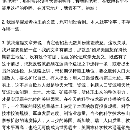
“阎老师”，那时候还没有大师的称呼，称我阎老师。在我博客里不
能用这样的称呼。在其它地方，我管不了。抱歉！
2. 我最早揭发希拉里的文章，您可能没看到。本人就事论事，不存
在哪一派。
3. 就我这篇文章来说，肯定会招惹无数川粉恼羞成怒。这没关系。
我只需要提醒一点：我的文章有前提，那就是“如果美国想保持长
期霸主地位”。没有这个前提，后面的论证就毫无意义。既然有了
这个前提，您想反驳就必须在这两个途径之中选择一条，或者提出
另外的途径。从战略上讲，想长期保持霸主地位，要么肢解人口大
国敌人，要么扩张自己。有人提出：用人口质量保持霸主地位。事
实上，这不是自欺欺人就是弥天大谎。资源，包括人口资源和天然
资源比如能源、土地、水源、矿藏等等，所体现出来的整体实力，
才是实现霸主地位的关键因素。在今天的科学技术高速传播的情况
下，一个国家的经济总量基本上决定了本国的教育投资规模、科学
技术投资规模、军事发展速度、制造业总量。当今的科学技术被山
寨被扩散的速度惊人，人口少的韩国、新加坡、瑞士人口质量、教
育水平再高，也绝无可能成为世界霸主，英国靠科学技术遥遥领先