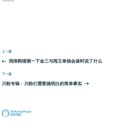
文
上
上一篇
章
一
润涛阎猜测一下金三与闯王单独会谈时说了什么
导
篇
航
文
下
下一篇
章
一
川粉专辑：川粉们需要搞明白的简单事实
篇
文
章