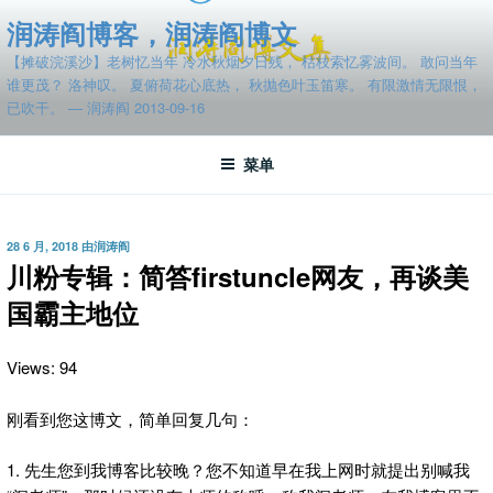
跳
润涛阎博客，润涛阎博文
至
【摊破浣溪沙】老树忆当年 冷水秋烟夕日残， 枯枝索忆雾波间。 敢问当年
内
谁更茂？ 洛神叹。 夏俯荷花心底热， 秋抛色叶玉笛寒。 有限激情无限恨，
容
已吹干。 — 润涛阎 2013-09-16
菜单
发
28 6 月, 2018
由
润涛阎
布
川粉专辑：简答firstuncle网友，再谈美
于
国霸主地位
Views: 94
刚看到您这博文，简单回复几句：
1. 先生您到我博客比较晚？您不知道早在我上网时就提出别喊我