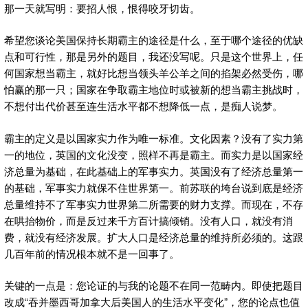
那一天就写明：要招人恨，恨得咬牙切齿。
希望您谈论美国保持长期霸主的途径是什么，至于哪个途径的优缺
点和可行性，那是另外的题目，我还没写呢。只是这个世界上，任
何国家想当霸主，就好比想当领头羊公羊之间的掐架必然受伤，哪
怕赢的那一只；国家在争取霸主地位时或被新的想当霸主挑战时，
不想付出代价甚至连生活水平都不想降低一点，是痴人说梦。
霸主的定义是以国家实力作为唯一标准。文化因素？没有了实力第
一的地位，英国的文化没变，照样不再是霸主。而实力是以国家经
济总量为基础，在此基础上的军事实力。英国没有了经济总量第一
的基础，军事实力就保不住世界第一。前苏联的垮台说到底是经济
总量维持不了军事实力世界第二所需要的财力支撑。而现在，不存
在哄抬物价，而是反过来千方百计搞倾销。没有人口，就没有消
费，就没有经济发展。扩大人口是经济总量的维持所必须的。这跟
几百年前的情况根本就不是一回事了。
关键的一点是：您论证的与我的论题不在同一范畴内。即使把题目
改成“吞并墨西哥加拿大后美国人的生活水平变化”，您的论点也值