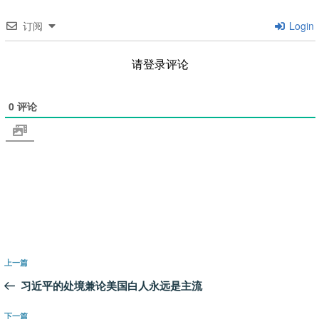
订阅
Login
请登录评论
0
评论
文
上
上一篇
章
一
习近平的处境兼论美国白人永远是主流
导
篇
航
文
下
下一篇