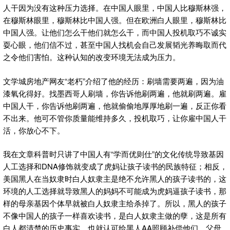
人干因为没有这种压力选择。在中国人眼里，中国人比穆斯林强，
在穆斯林眼里，穆斯林比中国人强。但在欧洲白人眼里，穆斯林比
中国人强。让他们怎么干他们就怎么干，而中国人投机取巧不诚实
耍心眼，他们信不过，甚至中国人找机会自己发展韬光养晦取而代
之令他们害怕。这种认知的改变环境无法成为压力。
文学城房地产网友“老朽”介绍了他的经历：刷墙需要两遍，因为油
漆氧化得好。找墨西哥人刷墙，你告诉他刷两遍，他就刷两遍。雇
中国人干，你告诉他刷两遍，他就偷偷地厚厚地刷一遍，反正你看
不出来。他可不管你质量能维持多久，投机取巧，让你雇中国人干
活，你放心不下。
我在文章科普时只讲了中国人有“学而优则仕”的文化传统导致基因
人工选择和DNA修饰就变成了虎妈让孩子读书的民族特征；相反，
美国黑人在当奴隶时白人奴隶主是绝不允许黑人的孩子读书的，这
环境的人工选择就导致黑人的妈妈不可能成为虎妈逼孩子读书，那
样的母亲基因个体早就被白人奴隶主给杀掉了。所以，黑人的孩子
不像中国人的孩子一样喜欢读书，是白人奴隶主做的孽，这是所有
白人都清楚的历史事实，也就认可给黑人AA照顾补偿他们。父母