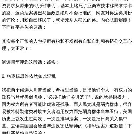
资要求从原来的6万升到9万，基本上堵死了亚裔靠技术移民拿绿卡
的路。这类法案奥巴马当政是绝对不会批准的。网友对你这类川粉
的评论：川粉自己移民了，就堵死别人移民的路。内心肮脏龌龊！
下面红字是你的原话：
其实每个正常的人包括所有粉和不粉都有自私自利和有挤公交车心
理，太正常了！
润涛阎简评您这段话：诚实！
2. 您逻辑思维依然如此混乱
我把两个候选人川普当虎，希拉里当狼，是指他们个人。有权力的
政客当然就类似虎狼，“必须把他们关进笼子”，说的就是指权力，
因为权力所有者可能比虎狼还残暴。而人民尤其是弱势群体，很容
易被希特勒这类种族主义者滥用权力而把弱势群体当羊看待，美国
历史上就发生过两次，一次是排华法案，一次是把日裔关入集中
营。去读美国国会给当年违反宪法精神的《排华法案》道歉信！下
面红字是你自己说的：