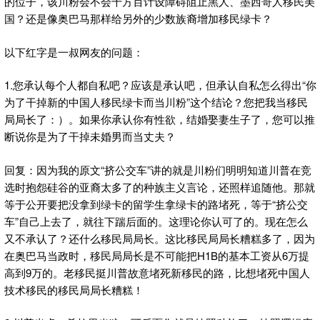
的位子，该川粉会不会千方百计设障碍阻止黑人、墨西哥人移民美
国？还是像奥巴马那样给另外的少数族裔增加移民绿卡？
以下红字是一叔网友的问题：
1.您承认每个人都自私吧？应该是承认吧，但承认自私怎么得出“你
为了干掉新的中国人移民绿卡而当川粉”这个结论？您把我当移民
局局长了：）。如果你承认你有性欲，结婚娶妻生子了，您可以推
断说你是为了干掉未婚男而当丈夫？
回复：因为我的原文“挤公交车”讲的就是川粉们明明知道川普在竞
选时抱怨硅谷的亚裔太多了的种族主义言论，还照样追随他。那就
等于公开要把没拿到绿卡的留学生拿绿卡的路堵死，等于“挤公交
车”自己上去了，就往下踹后面的。这理论你认可了的。现在怎么
又不承认了？还什么移民局局长。这比移民局局长糟糕多了，因为
在奥巴马当政时，移民局局长是不可能把H1B的基本工资从6万提
高到9万的。老移民挺川普故意堵死新移民的路，比想堵死中国人
技术移民的移民局局长糟糕！