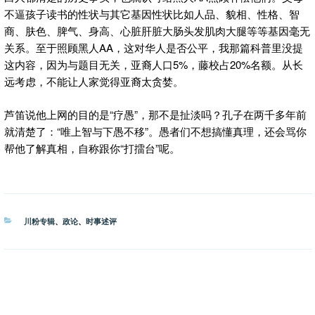
不逼孩子读书的性状与其它基因性状比如人品、貌相、性格、智
商、肤色、脾气、身高、心脏肝脏大肠头发肌肉大腿等等基因毫无
关系。至于照顾黑人AA，这对华人是否公平，我那篇科普里没提
这内容，因为与题目无关，亚裔人口5%，藤校占20%名额。从长
远考虑，不能让人家觉得亚裔太贪婪。
芦笛说他上网的目的是“疗愚”，那不是扯淡吗？孔子在两千多年前
就清楚了：“唯上智与下愚不移”。愚者们不想搞懂真理，还会骂你
帮他了解真相，自称跟你“打擂台”呢。
分
川粉专辑
、
政论
、
时事述评
类