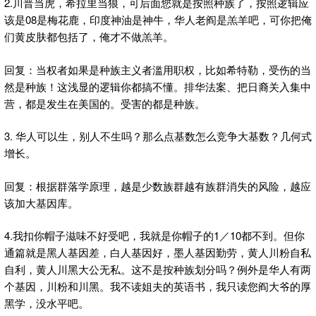
2.川普当虎，希拉里当狼，可后面您就是按照种族了，按照逻辑应
该是08是梅花鹿，印度神油是神牛，华人老阎是羔羊吧，可你把俺
们黄皮肤都包括了，俺才不做羔羊。
回复：当权者如果是种族主义者滥用职权，比如希特勒，受伤的当
然是种族！这浅显的逻辑你都搞不懂。排华法案、把日裔关入集中
营，都是发生在美国的。受害的都是种族。
3. 华人可以生，别人不生吗？那么点基数怎么竞争大基数？几何式
增长。
回复：根据群落学原理，越是少数族群越有族群消失的风险，越应
该加大基因库。
4.我扣你帽子滋味不好受吧，我就是你帽子的1／10都不到。但你
通篇就是黑人基因差，白人基因好，墨人基因勤劳，黄人川粉自私
自利，黄人川黑大公无私。这不是按种族划分吗？例外是华人有两
个基因，川粉和川黑。我不读姐夫的英语书，我只读您阎大爷的厚
黑学，没水平吧。