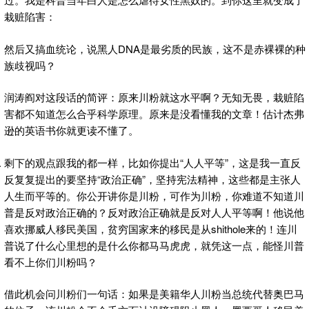
栽赃陷害：
然后又搞血统论，说黑人DNA是最劣质的民族，这不是赤裸裸的种
族歧视吗？
润涛阎对这段话的简评：原来川粉就这水平啊？无知无畏，栽赃陷
害都不知道怎么合乎科学原理。原来是没看懂我的文章！估计杰弗
逊的英语书你就更读不懂了。
剩下的观点跟我的都一样，比如你提出“人人平等”，这是我一直反
反复复提出的要坚持“政治正确”，坚持宪法精神，这些都是主张人
人生而平等的。你公开讲你是川粉，可作为川粉，你难道不知道川
普是反对政治正确的？反对政治正确就是反对人人平等啊！他说他
喜欢挪威人移民美国，贫穷国家来的移民是从shithole来的！连川
普说了什么心里想的是什么你都马马虎虎，就凭这一点，能怪川普
看不上你们川粉吗？
借此机会问川粉们一句话：如果是美籍华人川粉当总统代替奥巴马