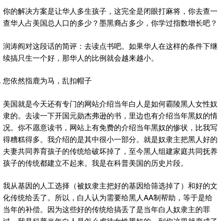
你的解决方案是让华人多生孩子，这完全是闭眼打麻将，你去查一
查华人占美国总人口的多少？墨黑裔占多少，你学过指数增长吧？
润涛阎对这段话的简评：去读点书吧。如果华人在这样的条件下继
续搞只生一个好，那华人的比例就会越来越小。
您依然指鹿为马，乱扣帽子
美国就是今天还有专门的网站介绍当年白人是如何霸陵黑人女性奴
隶的。去读一下开国元勋杰弗逊的书，里边也有介绍当年黑奴的情
况。你不愿意读书，网站上有免费的介绍当年黑奴的惨状，比我写
得糟糕得多。我介绍的是其中很小一部分。就是奴隶主把黑人好的
夫妻共同养育孩子的传统给破坏掉了，至今黑人组建家庭共同抚养
孩子的传统都建立不起来。我是在科普美国的历史片段。
我从基因的人工选择（被奴隶主把好的基因给筛选掉了）和好的文
化传统给丢了。所以，白人认为需要给黑人AA制帮助，等于是给
当年的补偿。因为这些好的传统给搞丢了是当年白人奴隶主的罪
过。我是科普当年白人是怎么虐待女性黑奴的。到你这里就变成了