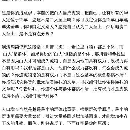
这是你的潜意识，本能的把白人当成虎狼，把自己，还有所有的华
人定位于绵羊，您这不是白人至上吗？你可以定位你是绵羊山羊羔
羊烤全羊，你咋能定义别人？您先自己认为白人至上，然后谴责白
人至上，是不是有点分裂？
润涛阎简评您这段话：川普（虎）、希拉里（狼）都是个体，而
“白人”是群体。如果你说的“白人”也指的是个体，那川普和希拉里
不是因为白人才可能成为虎狼，而是因为他们具有权力，没权力再
白有用吗？我邻居都是白人，他们什么权力都没有，怎么会成为虎
狼的？你连虎狼指的是有权力而不是白这么基本的概念都搞不清！
你抱怨我说你智商低无法看懂我的文章。可我如何让你读得懂我的
文章呢？你告诉我，你连个体与群体都搞不清，把有权力才是虎狼
也搞不清，我如何能帮到你？
人口增长当然是越是最小的群体越重要，根据群落学原理，最小的
群体更需要大量繁殖，引进大量移民以增加基因库，才能增加生存
下来的几率。而你，刚好说反了。下面红字是你的原话：