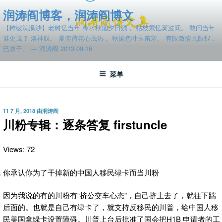
跳
润涛阎博客，润涛阎博文
至
【摊破浣溪沙】老树忆当年 冷水秋烟夕日残， 枯枝索忆雾波间。 敢问当年
内
谁更茂？ 洛神叹。 夏俯荷花心底热， 秋抛色叶玉笛寒。 有限激情无限恨，
容
已吹干。 — 润涛阎 2013-09-16
菜单
发
11 7 月, 2018
由
润涛阎
布
川粉专辑：逐条答复 firstuncle
于
Views: 72
你承认你为了干掉新的中国人移民绿卡而当川粉
因为我说的有的川粉有“挤公交车心态”，自己挤上去了，就往下踹
后面的。也就是自己有绿卡了，就支持反移民的川普，给中国人移
民美国拿绿卡设置障碍。
川普上台后批准了国会把H1B 申请者的工