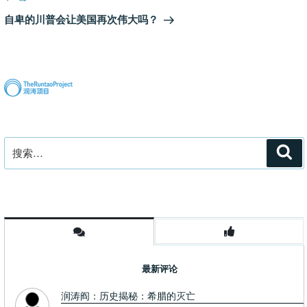
章
一
自卑的川普会让美国再次伟大吗？
篇
文
章
搜
搜
索
索：
最新评论
润涛阎：历史揭秘：希腊的灭亡