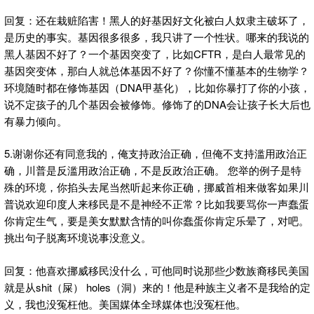
回复：还在栽赃陷害！黑人的好基因好文化被白人奴隶主破坏了，
是历史的事实。基因很多很多，我只讲了一个性状。哪来的我说的
黑人基因不好了？一个基因突变了，比如CFTR，是白人最常见的
基因突变体，那白人就总体基因不好了？你懂不懂基本的生物学？
环境随时都在修饰基因（DNA甲基化），比如你暴打了你的小孩，
说不定孩子的几个基因会被修饰。修饰了的DNA会让孩子长大后也
有暴力倾向。
5.谢谢你还有同意我的，俺支持政治正确，但俺不支持滥用政治正
确，川普是反滥用政治正确，不是反政治正确。 您举的例子是特
殊的环境，你掐头去尾当然听起来你正确，挪威首相来做客如果川
普说欢迎印度人来移民是不是神经不正常？比如我要骂你一声蠢蛋
你肯定生气，要是美女默默含情的叫你蠢蛋你肯定乐晕了，对吧。
挑出句子脱离环境说事没意义。
回复：他喜欢挪威移民没什么，可他同时说那些少数族裔移民美国
就是从shit（屎） holes（洞）来的！他是种族主义者不是我给的定
义，我也没冤枉他。美国媒体全球媒体也没冤枉他。