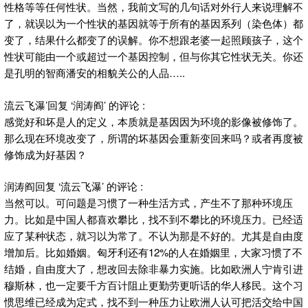
性格等等任何性状。当然，我前文写的几句话对外行人来说理解不
了，就误以为一个性状的基因就等于所有的基因系列（染色体）都
变了，结果什么都变了的误解。你不想跟老婆一起照顾孩子，这个
性状可能由一个或超过一个基因控制，但与你其它性状无关。你还
是孔明的智商潘安的相貌关公的人品…..
流云飞瀑’回复 ‘润涛阎’ 的评论 :
感觉好和坏是人的定义，本质就是基因因为环境的影像被修饰了。
那么现在环境改变了，所谓的坏基因会重新变回来吗？或者再度被
修饰成为好基因？
润涛阎回复 ‘流云飞瀑’ 的评论 :
当然可以。可问题是习惯了一种生活方式，产生不了那种环境压
力。比如是中国人都喜欢攀比，找不到不攀比的环境压力。已经适
应了某种状态，就习以为常了。不认为那是不好的。尤其是自由度
增加后。比如婚姻。匈牙利还有12%的人在婚姻里，大家习惯了不
结婚，自由度大了，想改回去除非暴力实施。比如欧洲人宁肯引进
穆斯林，也一定要千方百计阻止更勤劳更听话的华人移民。这个习
惯思维已经成为定式，找不到一种压力让欧洲人认可把活交给中国