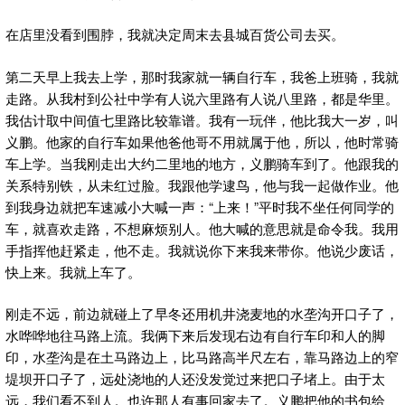
在店里没看到围脖，我就决定周末去县城百货公司去买。
第二天早上我去上学，那时我家就一辆自行车，我爸上班骑，我就
走路。从我村到公社中学有人说六里路有人说八里路，都是华里。
我估计取中间值七里路比较靠谱。我有一玩伴，他比我大一岁，叫
义鹏。他家的自行车如果他爸他哥不用就属于他，所以，他时常骑
车上学。当我刚走出大约二里地的地方，义鹏骑车到了。他跟我的
关系特别铁，从未红过脸。我跟他学逮鸟，他与我一起做作业。他
到我身边就把车速减小大喊一声：“上来！”平时我不坐任何同学的
车，就喜欢走路，不想麻烦别人。他大喊的意思就是命令我。我用
手指挥他赶紧走，他不走。我就说你下来我来带你。他说少废话，
快上来。我就上车了。
刚走不远，前边就碰上了早冬还用机井浇麦地的水垄沟开口子了，
水哗哗地往马路上流。我俩下来后发现右边有自行车印和人的脚
印，水垄沟是在土马路边上，比马路高半尺左右，靠马路边上的窄
堤坝开口子了，远处浇地的人还没发觉过来把口子堵上。由于太
远，我们看不到人。也许那人有事回家去了。义鹏把他的书包给