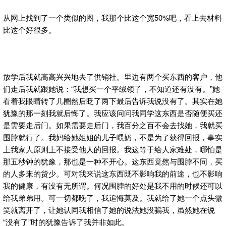
从网上找到了一个类似的图，我那个比这个宽50%吧，看上去材料
比这个好很多。
放学后我就高高兴兴地去了供销社。里边有两个买东西的客户，他
们走后我就跟她说：“我想买一个平绒领子，不知道还有没有。”她
看着我眼睛转了几圈然后眨了两下最后告诉我说没有了。其实在她
犹豫的那一刻我就后悔了。我应该问问我同学这东西是否随便买还
是需要走后门。如果需要走后门，我百分之百不会去找她，我就买
围脖就行了。我妈给她姐姐的儿子喂奶，不是为了获得回报，事实
上我家人原则上不接受他人的回报。我这等于给人家难处，哪怕是
那五秒钟的犹豫，那也是一种不开心。这东西竟然与围脖不同，买
的人多来的货少。可对我来说这东西既不影响我的前途，也不影响
我的健康，有没有无所谓。何况围脖的好处是我不用的时候还可以
给我弟弟用。可一切都晚了，我追悔莫及。我就给了她一个点头微
笑就离开了，让她认同我相信了她的说法她没骗我，虽然她在说
“没有了”时的犹豫告诉了我并非如此。