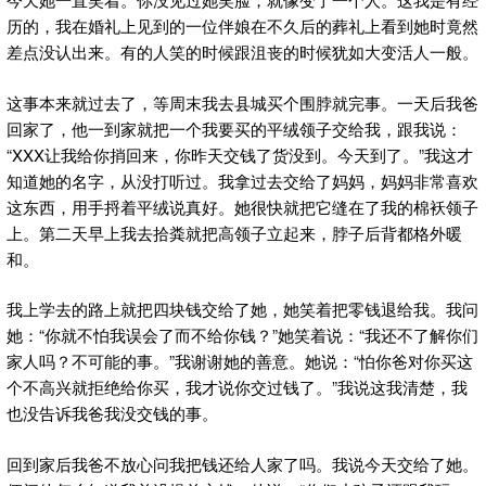
历的，我在婚礼上见到的一位伴娘在不久后的葬礼上看到她时竟然
差点没认出来。有的人笑的时候跟沮丧的时候犹如大变活人一般。
这事本来就过去了，等周末我去县城买个围脖就完事。一天后我爸
回家了，他一到家就把一个我要买的平绒领子交给我，跟我说：
“XXX让我给你捎回来，你昨天交钱了货没到。今天到了。”我这才
知道她的名字，从没打听过。我拿过去交给了妈妈，妈妈非常喜欢
这东西，用手捋着平绒说真好。她很快就把它缝在了我的棉袄领子
上。第二天早上我去拾粪就把高领子立起来，脖子后背都格外暖
和。
我上学去的路上就把四块钱交给了她，她笑着把零钱退给我。我问
她：“你就不怕我误会了而不给你钱？”她笑着说：“我还不了解你们
家人吗？不可能的事。”我谢谢她的善意。她说：“怕你爸对你买这
个不高兴就拒绝给你买，我才说你交过钱了。”我说这我清楚，我
也没告诉我爸我没交钱的事。
回到家后我爸不放心问我把钱还给人家了吗。我说今天交给了她。