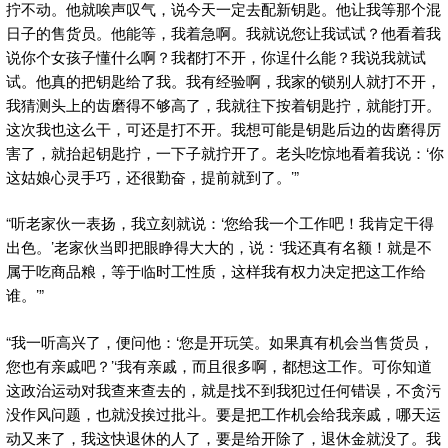
拧不动。他就唉声叹气，说今天一定去配新钥匙。他让我等那个混
日子的售货员。他能等，我着急啊。我就说您让我试试？他看着我
说你个女孩子懂什么啊？我都打不开，你逞什么能？我说我就试
试。他真的把钥匙给了我。我有经验啊，我家的锁别人就打不开，
我猜测头上的齿磨得不够高了，我就往下按着钥匙拧，就能打开。
这次我也这么干，可还是打不开。我想可能是钥匙后边的齿磨得厉
害了，就抬起钥匙拧，一下子就拧开了。老头吃惊地看着我说：‘你
这姑娘心灵手巧，还很勤奋，提前就到了。’”
“听老家伙一表扬，我立刻就说：‘您给我一个工作吧！我肯定干得
出色。’老家伙当即把眼睁得大大的，说：‘我还真有名额！就是不
属于吃商品粮，等于临时工性质，这样我有权力决定把这工作给
谁。’”
“我一听高兴了，便问他：‘您是开玩笑。如果真有机会当售货员，
您也有亲戚吧？’‘我有亲戚，而且很多啊，都想这工作。可你知道
这政治运动对我查来查去的，就是找不到我犯过任何错误，不贪污
没作风问题，也就没挨过批斗。要是把工作机会给我亲戚，哪天运
动又来了，我这快退休的人了，要是给开除了，退休金就没了。我