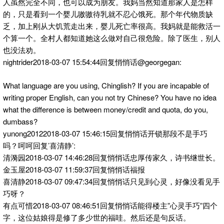
人虽然完全不同，也可以成为朋友。我妈当然知道那家人是怎样
的，只是看到一个婴儿嗷嗷待乳就不忍心饿死。那个年代物质缺
乏，加上刚从大饥荒走出来，婴儿死亡率很高。我妈就是能救活一
个算一个。全村人都知道她这么做对自己很危险。除了医生，别人
也没法劝。
nightrider2018-03-07 15:54:44回复悄悄话@georgegan:
What language are you using, Chinglish? If you are incapable of
writing proper English, can you not try Chinese? You have no idea
what the difference is between money/credit and quota, do you,
dumbass?
yunong20122018-03-07 15:46:15回复悄悄话开锁那段不是手巧
吗？呵呵回复’喜清静’:
清漪园2018-03-07 14:46:28回复悄悄话忠厚传家久，诗书继世长。
金玉屋2018-03-07 11:59:37回复悄悄话福报
喜清静2018-03-07 09:47:34回复悄悄话只见到心灵，好像没看见手
巧呀？
有点可惜2018-03-07 08:46:51回复悄悄话能得楼主”心灵手巧”四个
字，这位姑娘得是修了多少世的福哇。然后还是句反话。