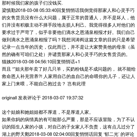
那时候我们家的孩子们没钱买.
梁慎勤2018-03-08 05:33:40回复悄悄话我倒觉得那家人和心灵手巧
的女售货员没有什么大问题，属于正常的普通人，并不是坏人，他
们并没有积极主动不择手段地去损人利己。我觉得很多人对他们的
要求过于严苛了，似乎非要他们滴水之恩涌泉相报才好。我们自己
做到滴水之恩涌泉相报了吗？我想润涛阎这篇文章的目的只是希望
记录一点当年的历史，仅此而已，并不是让大家赞美他的母亲（虽
然的确有可咱们之处）并谴责那家人和心灵手巧的女售货员的。
猫姨2018-03-08 04:56:10回复悄悄话+1
而且 “”姐夫那年卖了好几只羊，买奶粉钱是不成问题的， 就不能给
救命恩人补充营养?! 人家用自己的血自己的命喂你的儿子，还让人
家上门来喂，不能自己抱过去？ 岂有此理
originall 发表评论于 2018-03-07 19:37:32
这个姑娘和她姐姐都不厚道，不是厚道人家。
如果你妈的病情真的有可能那么严重，那是不应该冒险，为了不认
识的陌生人家的小孩，对自己的子女家人不负责，这有点儿过分了
湖上的野天鹅2018-03-08 02:04:00回复悄悄话回复 ‘郁二光’ 的评论