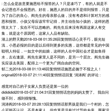
: 怎么会是故意要施恩给不报答的人？只是凑巧了，有的人就是不
会记恩也不会报恩的。好在，施恩人的目的并不是得到报答，只是
为了自己的良心。阎先生的母亲那么做，没有考虑和计算对方的感
恩和报答。小孩父母应该牢牢记得，并主动告知小孩的，这样的恩
情太大了，实在不可以忽略的。阎先生后来没有再跟这家人有交
集，就是这个原因吧，这家人人品有缺陷。
湖上的野天鹅2018-03-08 01:35:26回复悄悄话心灵手巧，眼光短
浅，小恩必报的目的是以后得到更多的实惠，这些都是常见的中国
聪明人特征，一如文中的姑娘，这样的人在中国社会才是如鱼得
水，左右逢源。阎先生家里人是不同的，是另一个层次。阎先生确
实应该去美国，配得上一个更为广阔自由的空间。
郁二光2018-03-08 01:13:46回复悄悄话施恩必施于不报之人！
originall2018-03-07 21:11:40回复悄悄话回复 ‘润涛阎’ 的评论 :
感觉对自己的子女家人负责还是第一位的
dididididi2018-03-07 21:04:31回复悄悄话您的妈妈太赞了。 我自问
做不到， 感到很惭愧。
润涛阎2018-03-07 20:28:13回复悄悄话那男孩是我们一个村的，怎
么可能不认识。不是本家人，但也算是没有过过节的乡亲。两家没