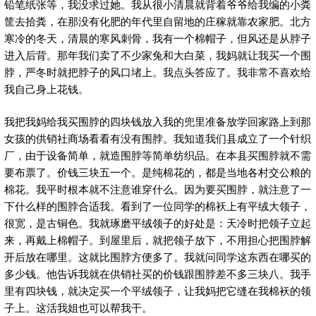
铅笔纸张等，我没求过她。我从很小清晨就背着爷爷给我编的小粪
筐去拾粪，在那没有化肥的年代里自留地的庄稼就靠农家肥。北方
寒冷的冬天，清晨的寒风刺骨，我有一个棉帽子，但风还是从脖子
进入后背。那年我们卖了不少家兔和大白菜，我妈就让我买一个围
脖，严冬时就把脖子的风口堵上。我点头答应了。我非常不喜欢给
我自己身上花钱。
我把我妈给我买围脖的四块钱放入我的兜里准备放学回家路上到那
女孩的供销社商场看看有没有围脖。我知道我们县成立了一个针织
厂，由于设备简单，就造围脖等简单纺织品。在本县买围脖就不需
要布票了。价钱三块五一个。是纯棉花的，都是当地各村交公粮的
棉花。我平时根本就不注意谁穿什么。因为要买围脖，就注意了一
下什么样的围脖合适我。看到了一位同学的棉袄上有平绒大领子，
很宽，是古铜色。我就琢磨平绒领子的好处是：天冷时把领子立起
来，再戴上棉帽子。到屋里后，就把领子放下，不用担心把围脖解
开后放在哪里。这就比围脖方便多了。我就问同学这东西在哪买的
多少钱。他告诉我就在供销社买的价钱跟围脖差不多三块八。我手
里有四块钱，就决定买一个平绒领子，让我妈把它缝在我棉袄的领
子上。这活我姐也可以帮我干。