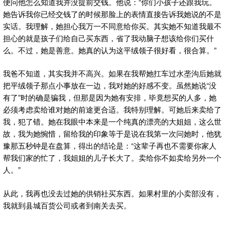
便问他怎么知道我并没提前交钱。他说：“你们小孩子还跟我玩。
她告诉我你已经交钱了的时候那脸上的表情直接告诉我她说的不是
实话。我理解，她担心我万一不同意给你买。其实她不知道我最不
担心的就是孩子们给自己买东西，省了我动脑子想该给你们买什
么。不过，她是善意。她真的认为这平绒领子很好看，很合算。”
我爸不知道，其实我并不高兴。如果在我帮她扛车过水垄沟后她就
把平绒领子那点小事放在一边，我对她的好感不变。虽然她说“没
有了”时的确是骗我，但那是因为她有安排，毕竟想买的人多，她
必须考虑卖给谁对她的前途更合适。我特别理解。可她后来卖给了
我，犯了错。她在我眼中本来是一个纯真的漂亮的大姐姐，这么世
故，我为她惋惜，留给我的印象等于是说在我第一次问她时，他犹
豫那五秒钟是在盘算，得出的结论是：“这辈子再也不需要你家人
帮我们家的忙了，我姐姐的儿子长大了。卖给你不如卖给另外一个
人。”
从此，我再也没去过她的供销社买东西。如果村里的小卖部没有，
我就到县城百货公司或者到南关去买。