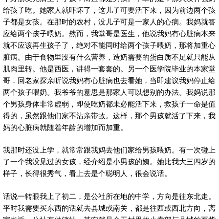
给孩子吃。她家人就吓坏了，这儿子可要活下来，因为前边两个孩
子都是女孩。在那时的农村，没儿子可是一家人的心病。我妈就答
应给两个孩子喂奶。然而，我堂哥是医生，他说我妈有心脏病本来
就不应该再生孩子了，绝对不能同时给两个孩子喂奶，那将加重心
脏病。由于食物里没有什么营养，造奶需要的蛋白质不足就只能从
肌肉里转。他是西医，讲得一套套的。另一个医学院毕业的本家堂
哥，回老家探亲听说我妈有心脏病也去看她，当即建议我妈停止给
两个孩子喂奶。我爷爷的意思是那家人可以想别的办法。我妈说那
个男孩身体非常虚弱，即使吃奶都未必能活下来，救孩子一命是值
得的，虽然跟他们家不沾亲带故。这样，那个男孩就活了下来，我
妈的心脏病就随着年龄的增加而加重。
我那时还没上学，就常常跟我妈去他们家给男孩喂奶。有一次碰上
了一个我没见过的女孩，经介绍是小男孩的姨。她比我大三四岁的
样子，长得很秀气，看上去是个聪明人，很会说话。
话说一转眼我上了初二，是公社所在地的中学，方向是往东北走。
平时我需要买东西的话就去县城或南关，都是往西或西北方向，离