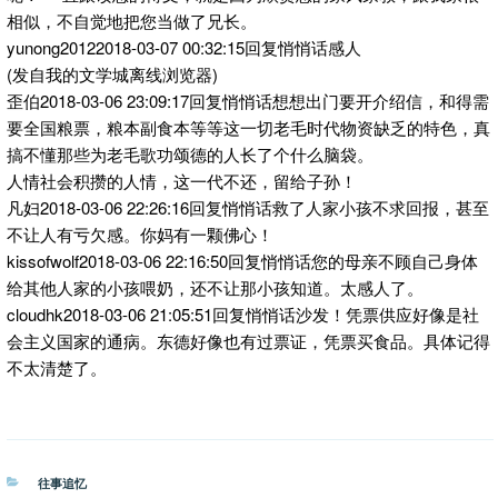
相似，不自觉地把您当做了兄长。
yunong20122018-03-07 00:32:15回复悄悄话感人
(发自我的文学城离线浏览器)
歪伯2018-03-06 23:09:17回复悄悄话想想出门要开介绍信，和得需
要全国粮票，粮本副食本等等这一切老毛时代物资缺乏的特色，真
搞不懂那些为老毛歌功颂德的人长了个什么脑袋。
人情社会积攒的人情，这一代不还，留给子孙！
凡妇2018-03-06 22:26:16回复悄悄话救了人家小孩不求回报，甚至
不让人有亏欠感。你妈有一颗佛心！
kissofwolf2018-03-06 22:16:50回复悄悄话您的母亲不顾自己身体
给其他人家的小孩喂奶，还不让那小孩知道。太感人了。
cloudhk2018-03-06 21:05:51回复悄悄话沙发！凭票供应好像是社
会主义国家的通病。东德好像也有过票证，凭票买食品。具体记得
不太清楚了。
分
往事追忆