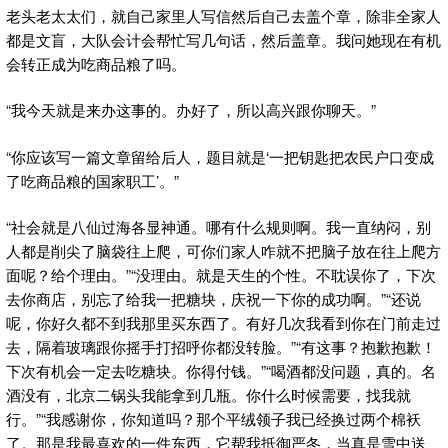
老头老太太们，就自己家里人写信然后自己去盖个章，除非全家人
都是文盲，大队会计会帮忙写几句话，然后盖章。我问她现在有机
会转正成为吃商品粮了吗。
“我今天就是来办这事的。办好了，所以高兴跟你聊天。”
“你应该写一篇文章留给后人，题目就是‘一把钥匙把农民户口变成
了吃商品粮的国家职工’。”
“社会就是八仙过海各显神通。哪有什么规则啊。我一直纳闷，别
人都是削尖了脑袋往上爬，可你们家人咋就不把脑子放在往上爬方
面呢？给个理由。”“没理由。就是天生的个性。不耽误你了，下次
去你商店，别忘了给我一把糖块，庆祝一下你的成功啊。”“还说
呢，你好久都不到我那里买东西了。有好几次我看到你在门前走过
去，隔着玻璃跟你摇手打招呼你都没转脸。”“有这事？抱歉抱歉！
下次有机会一定去吃糖块。你得付钱。”“喝酒都没问题，真的。名
酒没有，北京二锅头我能拿到几瓶。你什么时候需要，找我就
行。”“我感谢你，你知道吗？那个平绒领子我已经换过两个棉袄
了。那是我最喜欢的一件东西，它帮我抵御严冬，当真是雪中送