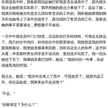
在我读高中时，我爸跟我说起她打听我是否去读高中了，因为很久
我没去她那里买东西了。我早把她的那点小事放下了。提起了她，
我便问我爸她当年是怎么找到售货员的工作的。我听她姐跟我妈聊
天时说她考上了高中但放弃了，因为找到了售货员的工作。我爸说
她的事不需要谈论，费那脑子不值得。
一天中午我在高中门口转悠，后边的自行车铃铛响，可我走在路边
了。我只好往中间闪，铃铛也往中间那里移动。我猜想是我的同学
跟我闹着玩，我便故意横着来回跑，但听后边女人的笑声，这才回
头看，毕竟那时男女同学是不说话的，更别说开玩笑了。我一回头
她也下车了。我俩就笑着打招呼。她说：“我得问你一件事，你必
须诚恳地回答我。”
我点头。她说：“我当年也考上了高中，可我放弃了。就因为这工
作。你往远处想，我将来会不会后悔？”
“不会。”
“你敢肯定？为什么？”