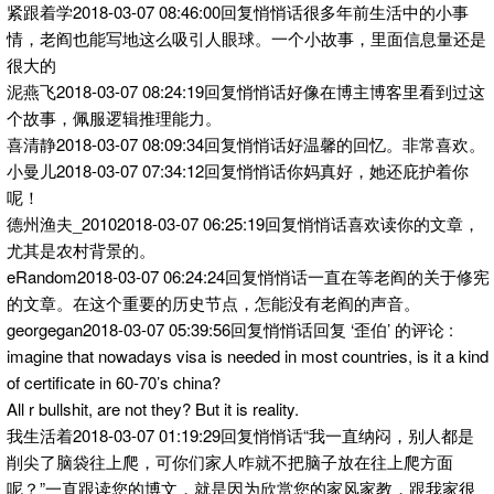
紧跟着学2018-03-07 08:46:00回复悄悄话很多年前生活中的小事
情，老阎也能写地这么吸引人眼球。一个小故事，里面信息量还是
很大的
泥燕飞2018-03-07 08:24:19回复悄悄话好像在博主博客里看到过这
个故事，佩服逻辑推理能力。
喜清静2018-03-07 08:09:34回复悄悄话好温馨的回忆。非常喜欢。
小曼儿2018-03-07 07:34:12回复悄悄话你妈真好，她还庇护着你
呢！
德州渔夫_20102018-03-07 06:25:19回复悄悄话喜欢读你的文章，
尤其是农村背景的。
eRandom2018-03-07 06:24:24回复悄悄话一直在等老阎的关于修宪
的文章。在这个重要的历史节点，怎能没有老阎的声音。
georgegan2018-03-07 05:39:56回复悄悄话回复 ‘歪伯’ 的评论 :
imagine that nowadays visa is needed in most countries, is it a kind
of certificate in 60-70’s china?
All r bullshit, are not they? But it is reality.
我生活着2018-03-07 01:19:29回复悄悄话“我一直纳闷，别人都是
削尖了脑袋往上爬，可你们家人咋就不把脑子放在往上爬方面
呢？”一直跟读您的博文，就是因为欣赏您的家风家教，跟我家很