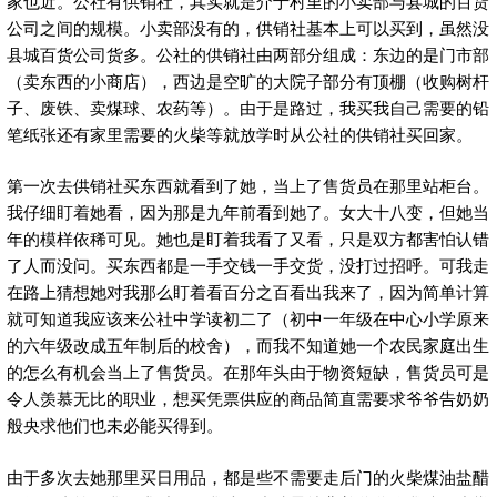
家也近。公社有供销社，其实就是介于村里的小卖部与县城的百货
公司之间的规模。小卖部没有的，供销社基本上可以买到，虽然没
县城百货公司货多。公社的供销社由两部分组成：东边的是门市部
（卖东西的小商店），西边是空旷的大院子部分有顶棚（收购树杆
子、废铁、卖煤球、农药等）。由于是路过，我买我自己需要的铅
笔纸张还有家里需要的火柴等就放学时从公社的供销社买回家。
第一次去供销社买东西就看到了她，当上了售货员在那里站柜台。
我仔细盯着她看，因为那是九年前看到她了。女大十八变，但她当
年的模样依稀可见。她也是盯着我看了又看，只是双方都害怕认错
了人而没问。买东西都是一手交钱一手交货，没打过招呼。可我走
在路上猜想她对我那么盯着看百分之百看出我来了，因为简单计算
就可知道我应该来公社中学读初二了（初中一年级在中心小学原来
的六年级改成五年制后的校舍），而我不知道她一个农民家庭出生
的怎么有机会当上了售货员。在那年头由于物资短缺，售货员可是
令人羡慕无比的职业，想买凭票供应的商品简直需要求爷爷告奶奶
般央求他们也未必能买得到。
由于多次去她那里买日用品，都是些不需要走后门的火柴煤油盐醋