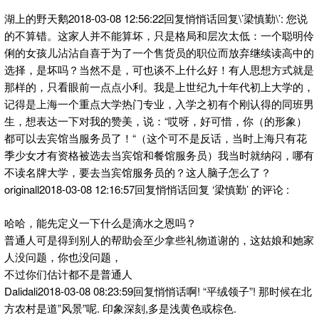
湖上的野天鹅2018-03-08 12:56:22回复悄悄话回复\’梁慎勤\’: 您说
的不算错。这家人并不能算坏，只是格局和层次太低：一个聪明伶
俐的女孩儿沾沾自喜于为了一个售货员的职位而放弃继续读高中的
选择，是坏吗？当然不是，可也谈不上什么好！有人思想方式就是
那样的，只看眼前一点点小利。我是上世纪九十年代初上大学的，
记得是上海一个重点大学热门专业，入学之初有个刚认得的同班男
生，想表达一下对我的赞美，说：“哎呀，好可惜，你（的形象）
都可以去宾馆当服务员了！“（这个可不是反话，当时上海只有花
季少女才有资格被选去当宾馆和餐馆服务员）我当时就纳闷，哪有
不读名牌大学，要去当宾馆服务员的？这人脑子怎么了？
originall2018-03-08 12:16:57回复悄悄话回复 ‘梁慎勤’ 的评论 :
哈哈，能先定义一下什么是滴水之恩吗？
普通人可是得到别人的帮助会至少拿些礼物道谢的，这姑娘和她家
人没问题，你也没问题，
不过你们估计都不是普通人
Dalidali2018-03-08 08:23:59回复悄悄话啊! “平绒领子”! 那时候在北
方农村是道”风景”呢. 印象深刻,多是浅黄色或棕色.