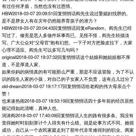
有过任何矛盾，当然也没有过恩情。
HBW2018-03-07 20:09:51回复悄悄话阎先生说过娶媳妇找胖的。
是不是胖女人有在灾年仍然能养育孩子的潜力？
HBW2018-03-07 20:04:43回复悄悄话回复eRandom。阎先生已经
写过了。修宪是恶人多做件坏事而已。见怪不怪，阎先生轻描淡
写。广大公众对“父母官”抱有幻想。一下子对方把脸皮拉下，大家
心理不适应。阎先生可以多写几句吗？
originall2018-03-07 19:37:32回复悄悄话这个姑娘和她姐姐都不厚
道，不是厚道人家。
如果你妈的病情真的有可能那么严重，那是不应该冒险，为了不认
识的陌生人家的小孩，对自己的子女家人不负责，这有点儿过分了
old-dream2018-03-07 19:17:17回复悄悄话给老阎的伟大母亲点个
赞！
也来凑热闹2018-03-07 18:53:19回复悄悄话四十多年前的经历居然
能记得如此清晰，真神人也。
润涛阎2018-03-07 17:40:09回复悄悄话人生的路有很多条。我没有
觉得她时时刻刻算计个人得失有什么错。就是处事方式不同。她很
成功，自己从一个农民家庭走到了那年代非常难得到的职业。两家