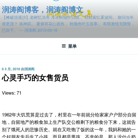
跳
润涛阎博客，润涛阎博文
至
【摊破浣溪沙】老树忆当年 冷水秋烟夕日残， 枯枝索忆雾波间。 敢问当年
内
谁更茂？ 洛神叹。 夏俯荷花心底热， 秋抛色叶玉笛寒。 有限激情无限恨，
容
已吹干。 — 润涛阎 2013-09-16
菜单
发
6 3 月, 2018
由
润涛阎
布
心灵手巧的女售货员
于
Views: 71
1962年大饥荒算是过去了，村里在一年前就分给家家户户部分自留
地，自留地产的粮食加上生产队交公粮剩下的粮食分下来，这就告
别了饿死人的悲惨历史。就在又吃饱了饭的这一年，我妈和她的一
个好朋友先后生了小孩，而且都是男孩。不幸的是，那人没什么奶