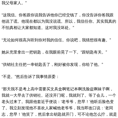
我父母家人。”
“这我信。你爸跟你说我告诉他你已经交钱了，你没告诉你爸我跟
他说了谎。他现在都以为我没说谎。所以，我信任你。其实我真的
不怕真相让大家都知道。这对我没坏处。”
“无论如何很高兴听到你对我的信任。你说吧，我猜想很有趣。”
她从兜里拿出一把钥匙，在我眼前晃了一下。“跟钥匙有关。”
“供销社主任把一串钥匙丢了，刚好被你发现，你给了他。”
“不是。”然后告诉了我事情原委：
“那天我不是考上高中需要买文具盒啊笔记本啊洗脸盆啊袜子啊，
我就一大早去了供销社。还没开门呢，我就到了。等了会儿，一个
老头过来了。我跟他套近乎便说：‘老爷爷，您早！’他听后脸色变
了。我立刻发现他不喜欢人家喊他老爷爷，我当即改口说：‘老同
志，您早！’他笑了，然后拿出钥匙就开门，可不论他怎么拧，就是