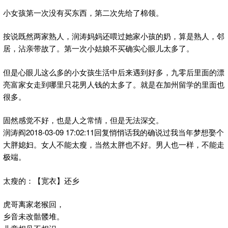
小女孩第一次没有买东西，第二次先给了棉领。
按说既然两家熟人，润涛妈妈还喂过她家小孩的奶，算是熟人，邻
居，沾亲带故了。第一次小姑娘不买确实心眼儿太多了。
但是心眼儿这么多的小女孩生活中后来遇到好多，九零后里面的漂
亮富家女走到哪里只花男人钱的太多了。就是在加州留学的里面也
很多。
固然感觉不好，也是人之常情，但是无法深交。
润涛阎2018-03-09 17:02:11回复悄悄话我的确说过我当年梦想娶个
大胖媳妇。女人不能太瘦，当然太胖也不好。男人也一样，不能走
极端。
太瘦的：【宽衣】还乡
虎哥离家老猴回，
乡音未改骷髅堆。