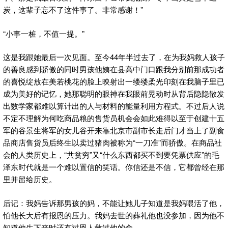
炭，这辈子忘不了这件事了。非常感谢！”
“小事一桩，不值一提。”
这是我跟她最后一次见面。至今44年半过去了，在为我妈救人孩子
的善良感到骄傲的同时男孩他姨在县高中门口跟我分别前那成功者
的喜悦绽放在美若桃花的脸上映射出一缕缕柔光印刻在我脑子里已
成为美好的记忆，她那聪明的眼神在我眼前晃动时从背后隐隐散发
出数学家都难以算计出的人与材料的能量利用方程式。不过后人说
不定不理解为何吃商品粮的售货员机会会如此难得以至于创建十五
军的谷景生将军的女儿谷开来靠北京市副市长走后门才当上了副食
品商店售货员后终生以卖过猪肉被称为“一刀准”而骄傲。在商品社
会的人类历史上，“共贫穷”又“什么东西都买不到要凭票供应”的毛
泽东时代就是一个难以置信的笑话。你信还是不信，它都曾经在那
里并留给历史。
后记：我妈告诉那男孩的妈，不能让她儿子知道是我妈喂活了他，
怕他长大后有报恩的压力。我妈去世的葬礼他也没参加，因为他不
知道他生下来时还有过恩人救过他的命。