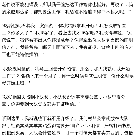
老伴说不能犯错误，所以我干脆把这工作给你也挺好。再说了，我
的亲戚那么多，都想要这工作，我给谁不给谁？得罪不起人呢。’”
“然后他就看着我，突然说：‘你小姑娘拿我开心！我怎么敢招童
工？你多大了？’‘我18岁了。看上去我才16岁吧？我长得年轻。’‘别
瞎说了。我还看不出来你还没成年？你得拿出你大队党支部的证明
信才行。我得留底。哪天上面问下来，我有证据。背粮上班的临时
工也不能随便找的。”
“我说没问题的。我马上回去开介绍信。那么，哪天我就可以开始
工作了？‘名额下来一个月了，你什么时候拿来证明信，你什么时候
就开始上班。”
“我就跑回去找到小队长，小队长说这事需要公章，小队里没公
章，你需要到大队党支部去开证明信。”
听到这里，我就说往下就不用介绍了。我们村的公章就放在大队
部，社员卖菜卖羊卖鸡蛋都需要开“自产证”证明信，严格打击投机
倒把倒买卖。大队会计管这事，可一个村每天都有卖东西的，包括