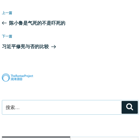
文
上
上一篇
章
一
陈小鲁是气死的不是吓死的
导
篇
航
文
下
下一篇
章
一
习近平修宪与否的比较
篇
文
章
搜
搜
索
索：