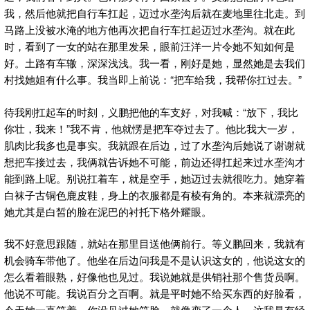
我，然后他就把自行车扛起，迈过水垄沟后就在麦地里往北走。到
马路上没被水淹的地方他再次把自行车扛起迈过水垄沟。就在此
时，看到了一女的站在那里发呆，眼前汪洋一片令她不知如何是
好。土路有车辙，深深浅浅。我一看，刚好是她，显然她是去我们
村找她姐有什么事。我当即上前说：“把车给我，我帮你扛过去。”
待我刚扛起车的时刻，义鹏把他的车支好，对我喊：“放下，我比
你壮，我来！”我不肯，他就愣是把车夺过去了。他比我大一岁，
肌肉比我多也是事实。我就跟在后边，过了水垄沟后她说了谢谢就
想把车接过去，我俩就告诉她不可能，前边还得扛起来过水垄沟才
能到路上呢。别说扛着车，就是空手，她迈过去就很吃力。她穿着
白袜子古铜色鹿皮鞋，身上的衣服都是有棱有角的。本来就漂亮的
她尤其是白皙的脸在泥巴的衬托下格外耀眼。
我不好意思跟随，就站在那里目送他俩前行。等义鹏回来，我就有
机会骑车带他了。他坐在后边问我是不是认识这女的，他说这女的
怎么看着眼熟，好像他也见过。我说她就是供销社那个售货员啊。
他说不可能。我说百分之百啊。就是平时她不给买东西的好脸看，
今天她一直笑着。你没见过她笑脸，就像变了一个人。这我是有经