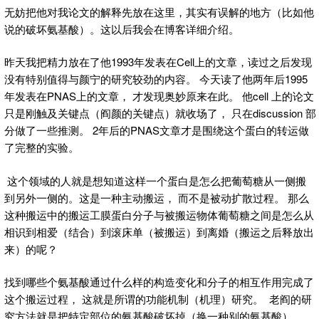
无妨把他对我论文的解释先放在这里，其实有误解的地方（比如他
说的破坏氨基酸）。这以后我会在博客详细介绍。
昨天我把精力放在了他1993年发表在Cell上的文章，读过之后发现
没有特别值得与颜宁的研究较劲的内容。 今天读了他两年后1995
年发表在PNAS上的文章， 才发现奥妙原来在此。 他cell 上的论文
只是刚触及关键点（阎颜的关键点）就收场了， 只在discussion 部
分做了一些推测。 2年后的PNAS文章才是围绕这个蛋白的转运做
了完整的实验。
这个领域的人就是想知道这样一个蛋白是怎么把葡萄糖从一侧搬
到另外一侧的。这是一种主动搬运， 而不是被动扩散过程。 那么
这种搬运中的搬运工膜蛋白分子与被搬运物体葡萄糖之间是怎么从
相识到相爱（结合）到滚床单（被搬运）到离婚（搬运之后释放出
来）的呢？
找到哪些个氨基酸通过什么样的构造变化和分子的相互作用完成了
这个搬运过程， 这就是所谓的功能机制（机理）研究。 老阎的研
究方法就是把特定部位的氨基酸破坏掉（换一种别的氨基酸），