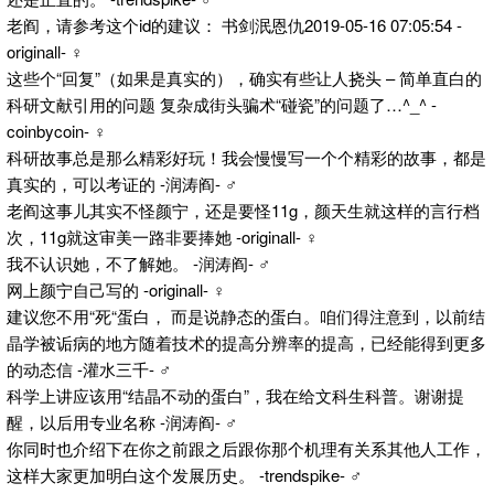
老阎，请参考这个id的建议： 书剑泯恩仇2019-05-16 07:05:54 -
originall- ♀
这些个“回复”（如果是真实的），确实有些让人挠头 – 简单直白的
科研文献引用的问题 复杂成街头骗术“碰瓷”的问题了…^_^ -
coinbycoin- ♀
科研故事总是那么精彩好玩！我会慢慢写一个个精彩的故事，都是
真实的，可以考证的 -润涛阎- ♂
老阎这事儿其实不怪颜宁，还是要怪11g，颜天生就这样的言行档
次，11g就这审美一路非要捧她 -originall- ♀
我不认识她，不了解她。 -润涛阎- ♂
网上颜宁自己写的 -originall- ♀
建议您不用“死“蛋白， 而是说静态的蛋白。咱们得注意到，以前结
晶学被诟病的地方随着技术的提高分辨率的提高，已经能得到更多
的动态信 -灌水三千- ♂
科学上讲应该用“结晶不动的蛋白”，我在给文科生科普。谢谢提
醒，以后用专业名称 -润涛阎- ♂
你同时也介绍下在你之前跟之后跟你那个机理有关系其他人工作，
这样大家更加明白这个发展历史。 -trendspike- ♂