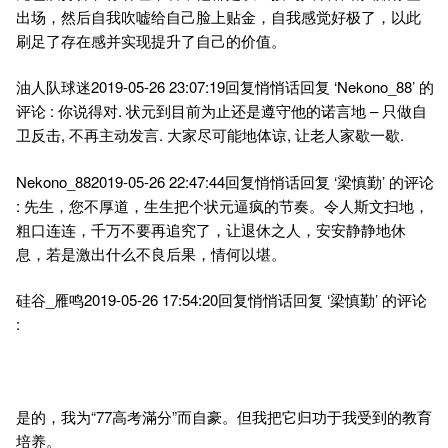
出场，然后自我吹嘘给自己脸上贴金，自我感觉好极了，以此
刷足了存在感并实现提升了自己的价值。
油人队球迷2019-05-26 23:07:19回复悄悄话回复 ‘Nekono_88’ 的
评论 : 你说得对. 状元到目前为止还是遵守他的诺言地 – 只做自
卫反击, 不再主动发言. 大家尽可能地体谅, 让老人家歇一歇.
Nekono_882019-05-26 22:47:44回复悄悄话回复 ‘梁慎勤’ 的评论
: 先生，您不厚道，生生把个状元逼疯的节奏。令人斯文扫地，
粗口连连，千万不要再追究了，让退休之人，安安静静地休
息，若是激出什么不良后果，情何以堪。
硅谷_雁鸣2019-05-26 17:54:20回复悄悄话回复 ‘梁慎勤’ 的评论
:
是的，我为“77高考滿分”而自豪。但我把它归功于我受到的教育
培养。