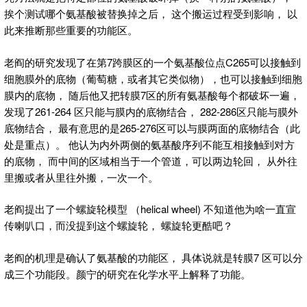
挨个测试哪个氨基酸被替换掉之后， 这个搬运过程受到影响， 以
此来推断那些重要的功能区。
老阎的研究发现了在第7跨膜区的一个氨基酸位点C265可以接触到
细胞膜外的底物（葡萄糖，或者其它类似物），也可以接触到细胞
膜内的底物， 随后他又把转膜7区的所有氨基酸每个都破坏一遍，
发现了261-264 区只能与膜内的底物结合， 282-286区只能与膜外
底物结合， 最有意思的是265-276区可以与膜两面的底物结合（此
处是重点）。 他认为内外两侧的氨基酸序列不能互相接触到对方
的底物， 而中间的区域相当于一个管道，可以两边轮回， 从外往
里搬或者从里往外搬，一次一个。
老阎提出了一个螺旋轮模型 （helical wheel) 不知道他为啥一直宣
传喇叭口，而没提到这个螺旋轮， 螺旋轮更酷吧？
老阎的机理是确认了氨基酸的功能区， 具体说就是转膜7 区可以分
成三个功能段。颜宁的研究在化学水平上解释了功能。