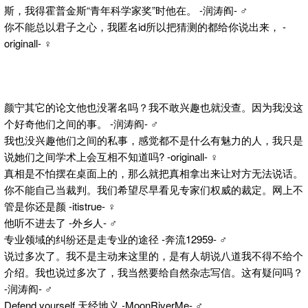
斯，我得霍普金斯“青年科学家奖”时他在。 -润涛阎- ♂
你不能总以君子之心，我匿名id所以把猜测的都给你说出来， -
originall- ♀
颜宁其它的论文他也没署名吗？我不敢兴趣也就没查。因为我没这
个好奇他们之间的事。 -润涛阎- ♂
我也没兴趣他们之间的私事，感觉都不是什么有魅力的人，我只是
说她们之间学术上会互相不知道吗? -originall- ♀
真相是不怕摆在桌面上的，那么就把真相拿出来让对方无法说话。
你不能自己当裁判。我们希望尽早看见专家们权威的裁定。网上不
管是你还是颜 -itistrue- ♀
他听不进去了 -外乡人- ♂
专业领域的纠纷还是走专业的途径 -奔流12959- ♂
说过多次了。我不是主动来这里的，是有人胡说八道我不得不给个
介绍。我也说过多次了，我当然要给自然杂志写信。这有疑问吗？
-润涛阎- ♂
Defend yourself,天经地义 -MoonRiverMe- ♂