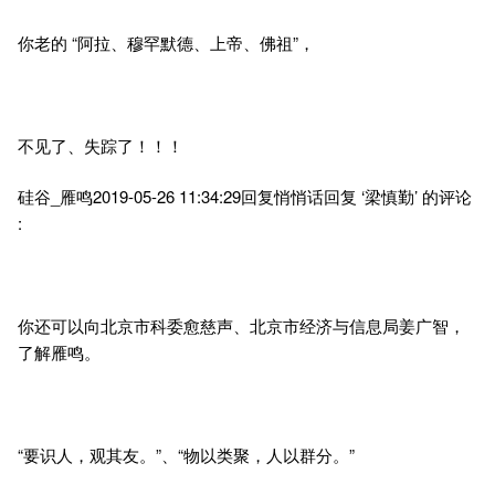
你老的 “阿拉、穆罕默德、上帝、佛祖”，
不见了、失踪了！！！
硅谷_雁鸣2019-05-26 11:34:29回复悄悄话回复 ‘梁慎勤’ 的评论
:
你还可以向北京市科委愈慈声、北京市经济与信息局姜广智，
了解雁鸣。
“要识人，观其友。”、“物以类聚，人以群分。”