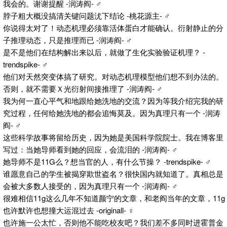
我会的。谢谢提醒 -润涛阎- ♂
脖子粗大概没搞清关键问题沋下结论 -桃花源主- ♂
你说得太对了！动态机理必须靠活体蛋白才能确认。衍射静止的分
子推理动态，只是推理而已 -润涛阎- ♂
是不是他们在结构解出来以后，就做了生化实验验证机理？ -
trendspike- ♂
他们对天然突变体搞了研究。对动态机理模型他们想不到办法的。
否则，就不需要Ｘ光衍射间接推理了 -润涛阎- ♂
我为何一直心平气和地跟给她洗地的交流？因为等我介绍完我的研
究过程，任何给她洗地的都会追悔莫及。因为真理只有一个 -润涛
阎- ♂
这些科学故事将留给历史，因为她是美国科学院院士。我在博客里
写过：当她导师看到她的回应，会流泪的 -润涛阎- ♂
她导师不是11G么？想当官的人，有什么节操？ -trendspike- ♂
谁愿意自己的学生被揭穿欺世盗名？很快国内就知道了。真相总是
会被大多数人接受的，因为真理只有一个 -润涛阎- ♂
很难相信11g这么几年不知道颜宁的文章，和老阎当年的文章，11g
也许默许也想撞大运混过去 -originall- ♀
也许施一公太忙，否则他不能吃校友吧？我们差不多同时进霍普金