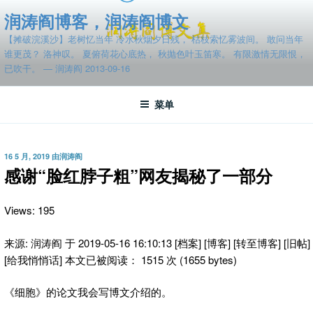
跳
润涛阎博客，润涛阎博文
至
【摊破浣溪沙】老树忆当年 冷水秋烟夕日残， 枯枝索忆雾波间。 敢问当年
内
谁更茂？ 洛神叹。 夏俯荷花心底热， 秋抛色叶玉笛寒。 有限激情无限恨，
容
已吹干。 — 润涛阎 2013-09-16
菜单
发
16 5 月, 2019
由
润涛阎
布
感谢“脸红脖子粗”网友揭秘了一部分
于
Views: 195
来源: 润涛阎 于 2019-05-16 16:10:13 [档案] [博客] [转至博客] [旧帖]
[给我悄悄话] 本文已被阅读： 1515 次 (1655 bytes)
《细胞》的论文我会写博文介绍的。