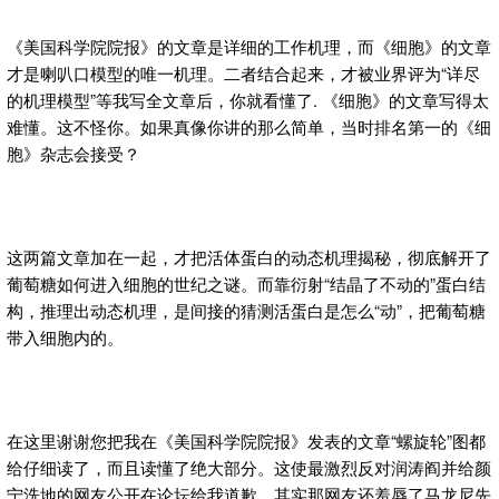
《美国科学院院报》的文章是详细的工作机理，而《细胞》的文章
才是喇叭口模型的唯一机理。二者结合起来，才被业界评为“详尽
的机理模型”等我写全文章后，你就看懂了. 《细胞》的文章写得太
难懂。这不怪你。如果真像你讲的那么简单，当时排名第一的《细
胞》杂志会接受？
这两篇文章加在一起，才把活体蛋白的动态机理揭秘，彻底解开了
葡萄糖如何进入细胞的世纪之谜。而靠衍射“结晶了不动的”蛋白结
构，推理出动态机理，是间接的猜测活蛋白是怎么“动”，把葡萄糖
带入细胞内的。
在这里谢谢您把我在《美国科学院院报》发表的文章“螺旋轮”图都
给仔细读了，而且读懂了绝大部分。这使最激烈反对润涛阎并给颜
宁洗地的网友公开在论坛给我道歉。其实那网友还羞辱了马龙尼先