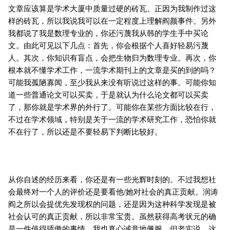
文章应该算是学术大厦中质量过硬的砖瓦。正因为我制作过这
样的砖瓦，所以我说我可以在一定程度上理解阎颜事件。另外
我都说了我是数理专业的，你还污蔑我从韩的学生手中买论
文。由此可见以下几点：首先，你会根据个人喜好轻易污蔑
人。其次，你知识有盲点，会把生物归为数理专业。再次，你
根本就不懂学术工作，一流学术期刊上的文章是买的到的吗？
可能我孤陋寡闻，至少我从来没有听说过这样的事。可能你知
道一些普通论文可以买卖，于是就认为什么论文都可以买卖
了，那你就是学术界的外行了。可能你在某些方面比较在行，
不过在学术领域，特别是关于一流的学术研究工作，恐怕你就
不在行了，所以还是不要轻易下判断比较好。
从你自述的经历来看，你还是有一些光辉时刻的。不过我想社
会最终对一个人的评价还是要看他/她对社会的真正贡献。润涛
阎之所以会提优先发现权的问题，还是因为这种科学发现是被
社会认可的真正贡献，所以非常宝贵。虽然获得高考状元的确
是一件值得骄傲的事情，我也真心诚意地佩服，但老实说，这