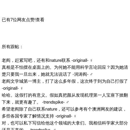
已有7位网友点赞!查看
所有跟帖：
老阎，赶紧写吧，还有和nature联系 -originall- ♀
真相是不怕摆在桌面上的。为何她不能用科学言论回应？因为她清
楚只要我一旦出来，她就无法说话了 -润涛阎- ♂
老阎文学城第一博主，打了这么多年假，这次终于到为自己打假了
-originall- ♀
哈哈。这假打的有意义。假如真把颜从发现机理第一人宝座下掀翻
下来，就更有趣了。 -trendspike- ♂
希望老阎除了自己联系nature，还可以参考有个澳洲网友的建议，
多些各国专家了解情况支持 -originall- ♀
对，也可以私下写信给他这个领域的大拿们。我相信科学家大部分
还是正直的。 -trendspike- ♂