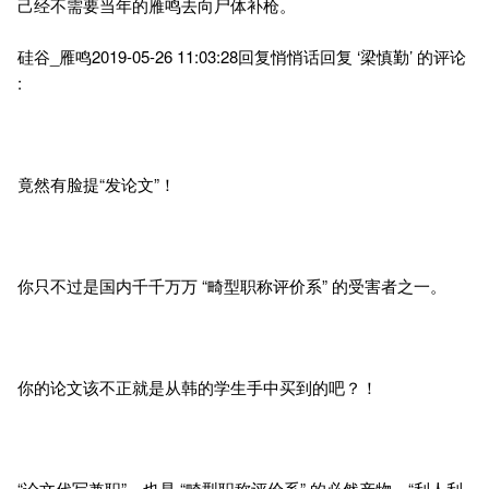
己经不需要当年的雁鸣去向尸体补枪。
硅谷_雁鸣2019-05-26 11:03:28回复悄悄话回复 ‘梁慎勤’ 的评论
:
竟然有脸提“发论文”！
你只不过是国内千千万万 “畸型职称评价系” 的受害者之一。
你的论文该不正就是从韩的学生手中买到的吧？！
“论文代写兼职”，也是 “畸型职称评价系” 的必然产物，“利人利