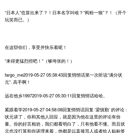
“日本人”也冒出来了？！日本名字叫啥？“阎粉一狼”？！（开个
玩笑而已。）
在这辯你们，享受并快乐着呢！
“来得更猛烈些吧！”（够垮张的！）
fargo_me2019-05-27 05:38:43回复悄悄话第一次听说“满分状
元”. 高手啊！
远在他乡19972019-05-27 05:30:11回复悄悄话哈哈。
紧跟着学2019-05-27 04:58:08回复悄悄话回复 ‘梁慎勤’ 的评论 :
状元讲了，你和其他人回应，就是因为他在这里的评论有份
量。你的好言相劝，我们都看明白了，只有他看不懂。而且状
元也没打算和你讲理来着，他都是以直接骂人或者给人贴标签