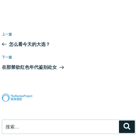
文
上
上一篇
章
一
怎么看今天的大选？
导
篇
航
文
下
下一篇
章
一
在那禁欲红色年代鉴别处女
篇
文
章
搜
搜
索
索：