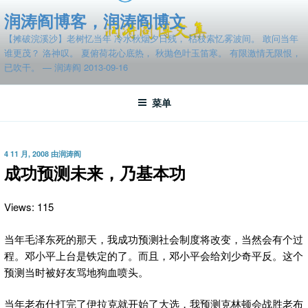
跳
润涛阎博客，润涛阎博文
至
【摊破浣溪沙】老树忆当年 冷水秋烟夕日残， 枯枝索忆雾波间。 敢问当年
内
谁更茂？ 洛神叹。 夏俯荷花心底热， 秋抛色叶玉笛寒。 有限激情无限恨，
容
已吹干。 — 润涛阎 2013-09-16
菜单
发
4 11 月, 2008
由
润涛阎
布
成功预测未来，乃基本功
于
Views: 115
当年毛泽东死的那天，我成功预测社会制度将改变，当然会有个过
程。邓小平上台是铁定的了。而且，邓小平会给刘少奇平反。这个
预测当时被好友骂地狗血喷头。
当年老布什打完了伊拉克就开始了大选，我预测克林顿会战胜老布