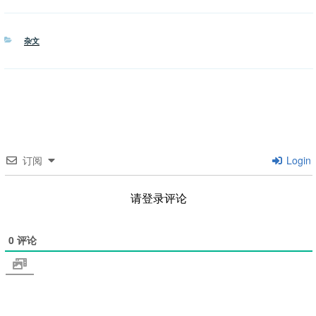
分
杂文
类
订阅
Login
请登录评论
0
评论