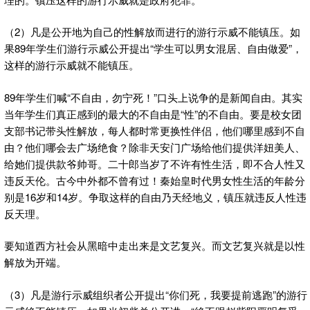
（2）凡是公开地为自己的性解放而进行的游行示威不能镇压。如
果89年学生们游行示威公开提出“学生可以男女混居、自由做爱”，
这样的游行示威就不能镇压。
89年学生们喊“不自由，勿宁死！”口头上说争的是新闻自由。其实
当年学生们真正感到的最大的不自由是“性”的不自由。要是校女团
支部书记带头性解放，每人都时常更换性伴侣，他们哪里感到不自
由？他们哪会去广场绝食？除非天安门广场给他们提供洋妞美人、
给她们提供款爷帅哥。二十郎当岁了不许有性生活，即不合人性又
违反天伦。古今中外都不曾有过！秦始皇时代男女性生活的年龄分
别是16岁和14岁。争取这样的自由乃天经地义，镇压就违反人性违
反天理。
要知道西方社会从黑暗中走出来是文艺复兴。而文艺复兴就是以性
解放为开端。
（3）凡是游行示威组织者公开提出“你们死，我要提前逃跑”的游行