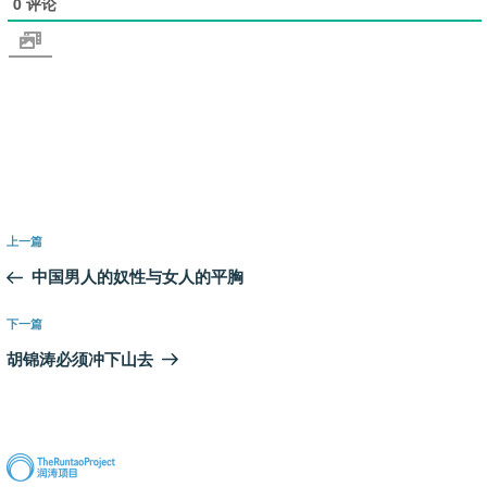
0
评论
文
上
上一篇
章
一
中国男人的奴性与女人的平胸
导
篇
航
文
下
下一篇
章
一
胡锦涛必须冲下山去
篇
文
章