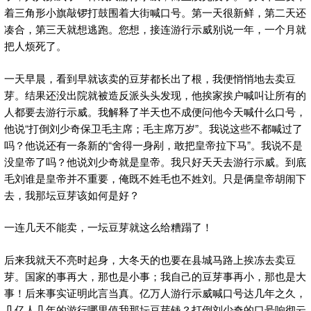
着三角形小旗敲锣打鼓围着大街喊口号。第一天很新鲜，第二天还
凑合，第三天就想逃跑。您想，接连游行示威别说一年，一个月就
把人烦死了。
一天早晨，看到早就该卖的豆芽都长出了根，我便悄悄地去卖豆
芽。结果还没出院就被造反派头头发现，他挨家挨户喊叫让所有的
人都要去游行示威。我解释了半天也不成便问他今天喊什么口号，
他说“打倒刘少奇保卫毛主席；毛主席万岁”。我说这些不都喊过了
吗？他说还有一条新的“舍得一身剐，敢把皇帝拉下马”。我说不是
没皇帝了吗？他说刘少奇就是皇帝。我只好天天去游行示威。到底
毛刘谁是皇帝并不重要，俺既不姓毛也不姓刘。只是俩皇帝胡闹下
去，我那坛豆芽该如何是好？
一连几天不能卖，一坛豆芽就这么给糟蹋了！
后来我就天不亮时起身，大冬天的也要在县城马路上挨冻去卖豆
芽。国家的事再大，那也是小事；我自己的豆芽事再小，那也是大
事！后来事实证明此言当真。亿万人游行示威喊口号达几年之久，
几亿人几年的游行哪里值我那坛豆芽钱？打倒刘少奇的口号响彻云