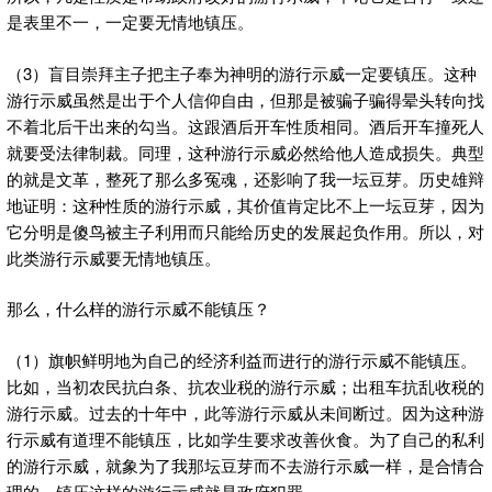
是表里不一，一定要无情地镇压。
（3）盲目崇拜主子把主子奉为神明的游行示威一定要镇压。这种
游行示威虽然是出于个人信仰自由，但那是被骗子骗得晕头转向找
不着北后干出来的勾当。这跟酒后开车性质相同。酒后开车撞死人
就要受法律制裁。同理，这种游行示威必然给他人造成损失。典型
的就是文革，整死了那么多冤魂，还影响了我一坛豆芽。历史雄辩
地证明：这种性质的游行示威，其价值肯定比不上一坛豆芽，因为
它分明是傻鸟被主子利用而只能给历史的发展起负作用。所以，对
此类游行示威要无情地镇压。
那么，什么样的游行示威不能镇压？
（1）旗帜鲜明地为自己的经济利益而进行的游行示威不能镇压。
比如，当初农民抗白条、抗农业税的游行示威；出租车抗乱收税的
游行示威。过去的十年中，此等游行示威从未间断过。因为这种游
行示威有道理不能镇压，比如学生要求改善伙食。为了自己的私利
的游行示威，就象为了我那坛豆芽而不去游行示威一样，是合情合
理的。镇压这样的游行示威就是政府犯罪。