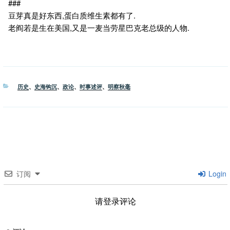
###
豆芽真是好东西,蛋白质维生素都有了.
老阎若是生在美国,又是一麦当劳星巴克老总级的人物.
分
历史
、
史海钩沉
、
政论
、
时事述评
、
明察秋毫
类
订阅
Login
请登录评论