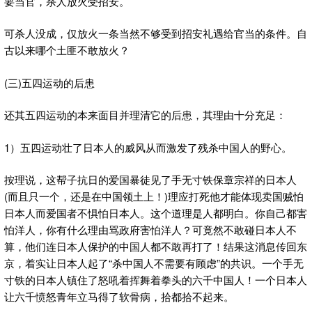
要当官，杀人放火受招安。
可杀人没成，仅放火一条当然不够受到招安礼遇给官当的条件。自
古以来哪个土匪不敢放火？
(三)五四运动的后患
还其五四运动的本来面目并理清它的后患，其理由十分充足：
1）五四运动壮了日本人的威风从而激发了残杀中国人的野心。
按理说，这帮子抗日的爱国暴徒见了手无寸铁保章宗祥的日本人
(而且只一个，还是在中国领土上！)理应打死他才能体现卖国贼怕
日本人而爱国者不惧怕日本人。这个道理是人都明白。你自己都害
怕洋人，你有什么理由骂政府害怕洋人？可竟然不敢碰日本人不
算，他们连日本人保护的中国人都不敢再打了！结果这消息传回东
京，着实让日本人起了“杀中国人不需要有顾虑”的共识。一个手无
寸铁的日本人镇住了怒吼着挥舞着拳头的六千中国人！一个日本人
让六千愤怒青年立马得了软骨病，拾都拾不起来。