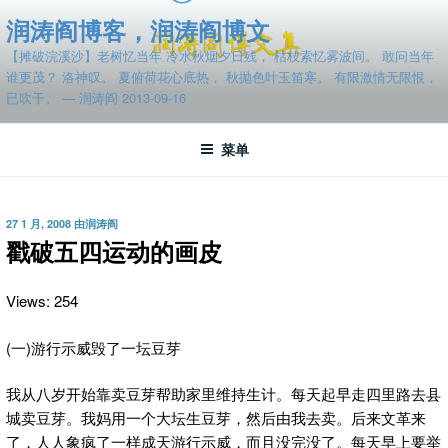
跳
润涛阎博客，润涛阎博文
至
【摊破浣溪沙】老树忆当年 冷水秋烟夕日残， 枯枝索忆雾波间。 敢问当年
内
谁更茂？ 洛神叹。 夏俯荷花心底热， 秋抛色叶玉笛寒。 有限激情无限恨，
容
已吹干。 — 润涛阎 2013-09-16
菜单
发
27 1 月, 2008
由
润涛阎
布
戳破五四运动的画皮
于
Views: 254
(一)游行示威毁了一坛豆芽
我从八岁开始靠卖豆芽帮助家里维持生计。每天起早走四里路去县
城卖豆芽。我妈用一个大坛生豆芽，然后由我去卖。后来文革来
了，人人象疯了一样成天游行示威，而且没完没了。每天早上要举