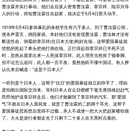
曹汝霖并实行暴动。他们会后派人密查曹汝霖、章宗祥、陆宗兴等
人的行动，得知曹汝霖住在赵家，就决定于5月4日那天动手。
1919年5月4日参加暴乱的各校学生有六千多人。到了曹汝霖公馆，
便杀声震天，捣毁家俱。幸好他们没有发现曹汝霖，曹汝林才没有
断送性命。倒霉的章宗祥(住日本大使)刚好在场，这帮爱国暴徒就
愤怒的抡起了拳头把他打倒在地。正打得起劲章宗祥已半死不活
时，忽然从屋里出来一人死保章宗祥。此人理所当然挨了顿拳脚。
但不论怎么追问，此人都一言不发。显然他听不懂中国话。有人辨
认出来后喊道：“这是个日本人!”
一听到是个日本人，这帮子“抗日”的爱国暴徒就立刻停手了，理由
是怕闹出国际交涉来。等到日本人在众目睽睽下毫无畏惧雄赳赳气
昂昂地护送章宗祥走后，他们才敢砸毁了章宗祥的汽车。那“爱国
气”不敢在日本人面前发，就赏了曹汝霖的二奶两个耳光。这帮子
爱国暴徒思前想后觉得不过瘾，杀人不成便一把大火把赵家楼给烧
了。大火是游行者都走光了只剩下二十多人在天黑时点着的。