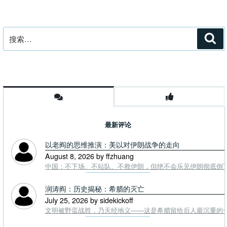
搜
搜
索
索：
最新评论
以老阎的思维推演：美以对伊朗战争的走向
August 8, 2026 by ffzhuang
中国：不下场、不站队、不救伊朗，但绝不会乐见伊朗彻底倒下。
润涛阎：历史揭秘：希腊的灭亡
July 25, 2026 by sidekickoff
文明被野蛮战胜，乃天经地义——这是希腊留给后人最沉重的一课. To