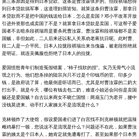
第三条原因是得到日本贷款。这条是曹汝霖张罗的。但段祺瑞想得
到日本贷款搞军事，这道理妇孺皆知。就算这条归曹汝霖，那拿日
本贷款而不是把中国的钱送给日本，怎么是卖国？邓小平改革开放
引进外资那也成卖国了不是？就算拿日本贷款是卖国，可这帮子爱
国者不去暗杀段祺瑞而是要杀死曹汝霖。曹汝霖和段祺瑞都不是卖
国贼，非但如此，二人后来还以私人关系劝老蒋抗日呢。此时曹、
段二人是一介平民。日本人拉拢段祺瑞出来当傀儡，被老段拒绝就
是明证。就连吴佩服也拒绝了日本人的拉拢。
爱国愤怒青年们制造冤假错案，“柿子找软的捏”。实乃无骨气小流
氓之行为。他们想杀掉的陆宗兴只不过是个印钱币的官。印多少
钱，是政府说了算，他最倒是听话而已。尤其是对曹汝霖的二奶大
打出手。就是今天，哪位有钱去包二奶，难道小姐还会问你是卖国
贼还是爱国贼？自古以来商女不晓亡国恨：两扇玉门为君开，腰中
没钱莫进来。动手打人家姨太不是流氓是什么？
克林顿炸了大使馆，假设爱国者们进了白宫找不到克林顿就把温辣
雌鸡暴打一顿，您说这不是流氓是什么？问题还不在此，如果曹汝
霖的姨太是个日本人，她肯定就免遭毒打了。甚至如果那个日本男