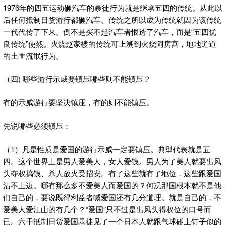
1976年的四五运动砸汽车的暴徒行为就是继承五四的传统。从此以
后任何抵制日货游行都砸汽车。传统之所以成为传统就因为该传统
一代代传了下来。倒不是买不起汽车者恨透了汽车，而是“五四优
良传统”使然。火烧赵家楼的传统可上溯到火烧阿房宫，地地道道
的土匪流氓行为。
（四) 哪些游行示威要镇压哪些则不能镇压？
有的示威游行要坚决镇压，有的则不能镇压。
先说哪些必须镇压：
（1）凡是性质是爱国的游行示威一定要镇压。典型代表就是五
四。这个世界上是男人爱美人，女人爱钱。男人为了美人就要出风
头夺权搞钱、杀人放火受招安。有了这些就有了地位，这些跟爱国
沾不上边。哪有那么多不爱美人而爱国的？何况那国根本就不是他
们自己的，要说既得利益者喊爱国还有几分道理。就是自己的，不
爱美人爱江山的有几个？“爱国”只不过是出风头得权位的口号而
已。六千抵制日货爱国暴徒见了一个日本人就跟气球碰上钉子似的