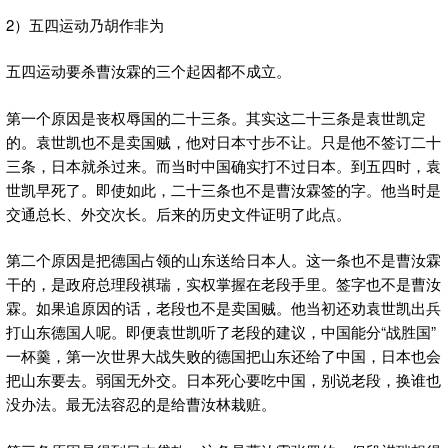
2）五四运动乃胡作非为
五四运动要杀曹汝霖的三个起因都不成立。
第一个原因是丧权辱国的二十三条。其实这二十三条是袁世凯定
的。袁世凯也不是卖国贼，他对日本寸步不让。只是他不签订二十
三条，日本就杀过来。而当时中国确实打不过日本。到五四时，袁
世凯早死了。即使如此，二十三条也不是曹汝霖签的字。他当时是
交通总长、外交次长。后来的历史文件证明了此点。
第二个原因是把德国占领的山东送给日本人。这一条也不是曹汝霖
干的，是政府总理段祺瑞，实权掌握在老段手里。签字也不是曹汝
霖。如果追原因的话，老段也不是卖国贼。他当初还劝袁世凯出兵
打山东德国人呢。即便袁世凯听了老段的建议，中国能分“战胜国”
一杯羹，第一次世界大战失败的德国把山东还给了中国，日本也会
把山东要去。弱国无外交。日本死心要吃中国，别说老段，换谁也
没办法。最无法容忍的是给曹汝林栽赃。