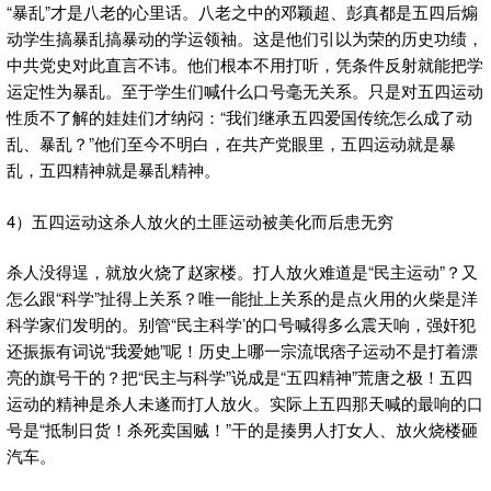
“暴乱”才是八老的心里话。八老之中的邓颖超、彭真都是五四后煽
动学生搞暴乱搞暴动的学运领袖。这是他们引以为荣的历史功绩，
中共党史对此直言不讳。他们根本不用打听，凭条件反射就能把学
运定性为暴乱。至于学生们喊什么口号毫无关系。只是对五四运动
性质不了解的娃娃们才纳闷：“我们继承五四爱国传统怎么成了动
乱、暴乱？”他们至今不明白，在共产党眼里，五四运动就是暴
乱，五四精神就是暴乱精神。
4）五四运动这杀人放火的土匪运动被美化而后患无穷
杀人没得逞，就放火烧了赵家楼。打人放火难道是“民主运动”？又
怎么跟“科学”扯得上关系？唯一能扯上关系的是点火用的火柴是洋
科学家们发明的。别管“民主科学’的口号喊得多么震天响，强奸犯
还振振有词说“我爱她”呢！历史上哪一宗流氓痞子运动不是打着漂
亮的旗号干的？把“民主与科学”说成是“五四精神”荒唐之极！五四
运动的精神是杀人未遂而打人放火。实际上五四那天喊的最响的口
号是“抵制日货！杀死卖国贼！”干的是揍男人打女人、放火烧楼砸
汽车。