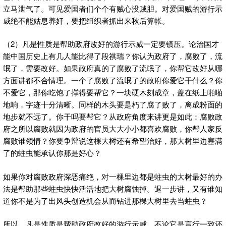
立马泄气了。可见爱国者们个个有贼心没贼胆。对爱国贼的游行示
威绝不能姑息养奸，要把组织者抓出来秋后算帐。
（2）凡是性质是帮助政府改好的游行示威一定要镇压。论治国才
能中国历史上有几人能比得了段祺瑞？你认为政府了，腐败了，流
氓了，需要改好。如果政府真的了腐败了流氓了，你帮它改好从哪
方面讲都不合情理。一个了腐败了流氓了的政府你爱它干什么？你
不爱它，那你吃饱了撑得要帮它？一块硬木刻成章，盖在纸上啪啪
地响，字迹十分清晰。同样的木头要是朽了腐了败了，离成粉面的
地步就不远了。你干吗要帮它？从政府角度来讲更是如此：腐败政
府之所以腐败就因为政府的官员大大小小都喜欢腐败，你帮人家反
腐败谁领情？你要争辩说这棵大树还有希望治好，那大树里边塞满
了的蛀虫能承认你那是好心？
如果你对腐败政府深恶痛绝，对一棵里边都是蛀虫的大树最好的办
法是帮助那些蛀虫快快活活地把大树腐蚀掉。退一步讲，又有谁知
道你不是为了出风头创造机会从而钻进那棵大树里去当蛀虫？
所以，凡是性质是帮助政府改好的游行示威，不论它是言行一致还