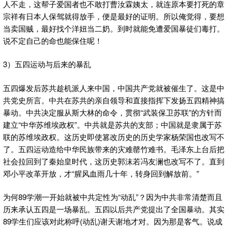
人不走，这帮子爱国者也不敢打曹汝霖姨太，就连原本要打死的章
宗祥有日本人保驾就得放手，便是最好的证明。所以俺觉得，要想
当卖国贼，最好找个洋妞当二奶。到时就能免遭爱国暴徒们毒打。
说不定自己的命也能保住呢！
3）五四运动与后来的暴乱
五四爆发后苏共趁机派人来中国，中国共产党就被催生了。这是中
共党史所言。中共在苏共的亲自领导和直接指挥下发扬五四精神搞
暴动。中共决定服从斯大林的命令，贯彻“武装保卫苏联”的方针而
建立“中华苏维埃政权”。中共就是苏共的支部；中国就是隶属于苏
联的苏维埃政权。这历史即使篡改历史的历史学家杨荣国也改写不
了。五四运动造给中华民族带来的灾难罄竹难书。毛泽东上台后把
社会拉回到了秦始皇时代，这历史郭沫若冯友澜也改写不了。直到
邓小平改革开放，才“腥风血雨几十年，转身回到解放前。”
为何89学潮一开始就被中共定性为“动乱”？因为中共非常清楚而且
历来承认五四是一场暴乱。五四以后共产党提出了全国暴动。其实
89学生们应该对此称呼(动乱)谢天谢地才对。因为那是客气。说成