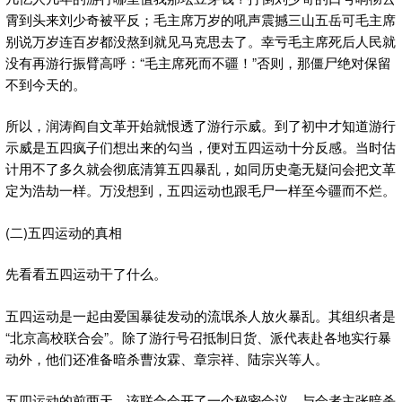
霄到头来刘少奇被平反；毛主席万岁的吼声震撼三山五岳可毛主席
别说万岁连百岁都没熬到就见马克思去了。幸亏毛主席死后人民就
没有再游行振臂高呼：“毛主席死而不疆！”否则，那僵尸绝对保留
不到今天的。
所以，润涛阎自文革开始就恨透了游行示威。到了初中才知道游行
示威是五四疯子们想出来的勾当，便对五四运动十分反感。当时估
计用不了多久就会彻底清算五四暴乱，如同历史毫无疑问会把文革
定为浩劫一样。万没想到，五四运动也跟毛尸一样至今疆而不烂。
(二)五四运动的真相
先看看五四运动干了什么。
五四运动是一起由爱国暴徒发动的流氓杀人放火暴乱。其组织者是
“北京高校联合会”。除了游行号召抵制日货、派代表赴各地实行暴
动外，他们还准备暗杀曹汝霖、章宗祥、陆宗兴等人。
五四运动的前两天，该联合会开了一个秘密会议。与会者主张暗杀