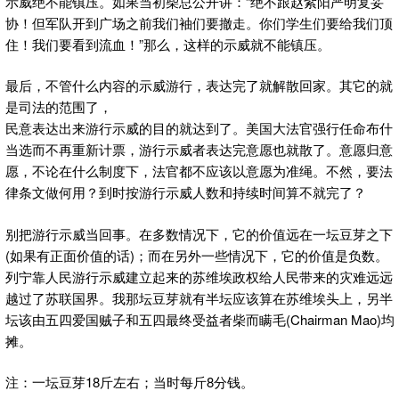
示威绝不能镇压。如果当初柴总公开讲：“绝不跟赵紫阳严明复妥
协！但军队开到广场之前我们袖们要撤走。你们学生们要给我们顶
住！我们要看到流血！”那么，这样的示威就不能镇压。
最后，不管什么内容的示威游行，表达完了就解散回家。其它的就
是司法的范围了，
民意表达出来游行示威的目的就达到了。美国大法官强行任命布什
当选而不再重新计票，游行示威者表达完意愿也就散了。意愿归意
愿，不论在什么制度下，法官都不应该以意愿为准绳。不然，要法
律条文做何用？到时按游行示威人数和持续时间算不就完了？
别把游行示威当回事。在多数情况下，它的价值远在一坛豆芽之下
(如果有正面价值的话)；而在另外一些情况下，它的价值是负数。
列宁靠人民游行示威建立起来的苏维埃政权给人民带来的灾难远远
越过了苏联国界。我那坛豆芽就有半坛应该算在苏维埃头上，另半
坛该由五四爱国贼子和五四最终受益者柴而瞒毛(Chairman Mao)均
摊。
注：一坛豆芽18斤左右；当时每斤8分钱。