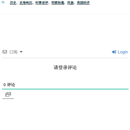
分
历史
、
史海钩沉
、
时事述评
、
明察秋毫
、
民族
、
美国经济
类
订阅
Login
请登录评论
0
评论