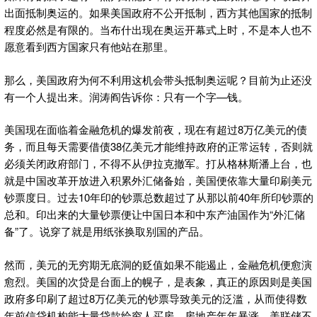
出面抵制奥运的。如果美国政府不公开抵制，西方其他国家的抵制
程度必然是有限的。当布什出现在奥运开幕式上时，不是本人也不
愿意看到西方国家只有他站在那里。
那么，美国政府为何不利用这机会带头抵制奥运呢？目前为止还没
有一个人提出来。润涛阎告诉你：只有一个字—钱。
美国现在面临着金融危机的爆发前夜，现在有超过8万亿美元的债
务，而且每天需要借债38亿美元才能维持政府的正常运转，否则就
必须关闭政府部门，不得不从伊拉克撤军。打从格林斯潘上台，也
就是中国改革开放进入积累外汇储备始，美国便依靠大量印刷美元
钞票度日。过去10年印的钞票总数超过了从那以前40年所印钞票的
总和。印出来的大量钞票便让中国日本和中东产油国作为“外汇储
备”了。说穿了就是用纸张换取别国的产品。
然而，美元的无穷期无底洞的贬值如果不能遏止，金融危机便愈演
愈烈。美国的次贷是台面上的幌子，是表象，真正的原因则是美国
政府多印刷了超过8万亿美元的钞票导致美元的泛滥，从而使得数
年前信贷机构能大量贷款给穷人买房，房地产年年暴涨。美联储不