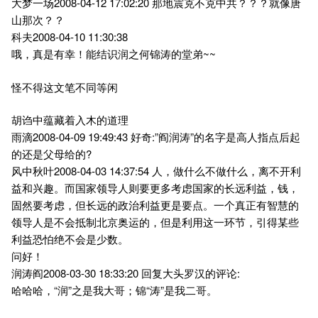
大梦一场2008-04-12 17:02:20 那地震克不克中共？？？就像唐
山那次？？
科夫2008-04-10 11:30:38
哦，真是有幸！能结识润之何锦涛的堂弟~~
怪不得这文笔不同等闲
胡诌中蕴藏着入木的道理
雨滴2008-04-09 19:49:43 好奇:”阎润涛”的名字是高人指点后起
的还是父母给的?
风中秋叶2008-04-03 14:37:54 人，做什么不做什么，离不开利
益和兴趣。而国家领导人则要更多考虑国家的长远利益，钱，
固然要考虑，但长远的政治利益更是要点。一个真正有智慧的
领导人是不会抵制北京奥运的，但是利用这一环节，引得某些
利益恐怕绝不会是少数。
问好！
润涛阎2008-03-30 18:33:20 回复大头罗汉的评论:
哈哈哈，“润”之是我大哥；锦“涛”是我二哥。