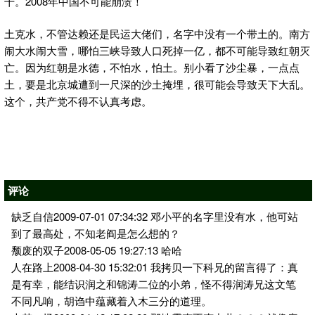
干。2008年中国不可能崩溃！
土克水，不管达赖还是民运大佬们，名字中没有一个带土的。南方
闹大水闹大雪，哪怕三峡导致人口死掉一亿，都不可能导致红朝灭
亡。因为红朝是水德，不怕水，怕土。别小看了沙尘暴，一点点
土，要是北京城遭到一尺深的沙土掩埋，很可能会导致天下大乱。
这个，共产党不得不认真考虑。
评论
缺乏自信2009-07-01 07:34:32 邓小平的名字里没有水，他可站
到了最高处，不知老阎是怎么想的？
颓废的双子2008-05-05 19:27:13 哈哈
人在路上2008-04-30 15:32:01 我拷贝一下科兄的留言得了：真
是有幸，能结识润之和锦涛二位的小弟，怪不得润涛兄这文笔
不同凡响，胡诌中蕴藏着入木三分的道理。