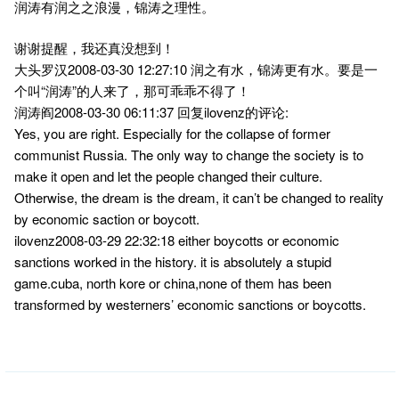
润涛有润之之浪漫，锦涛之理性。
谢谢提醒，我还真没想到！
大头罗汉2008-03-30 12:27:10 润之有水，锦涛更有水。要是一
个叫“润涛”的人来了，那可乖乖不得了！
润涛阎2008-03-30 06:11:37 回复ilovenz的评论:
Yes, you are right. Especially for the collapse of former
communist Russia. The only way to change the society is to
make it open and let the people changed their culture.
Otherwise, the dream is the dream, it can’t be changed to reality
by economic saction or boycott.
ilovenz2008-03-29 22:32:18 either boycotts or economic
sanctions worked in the history. it is absolutely a stupid
game.cuba, north kore or china,none of them has been
transformed by westerners’ economic sanctions or boycotts.