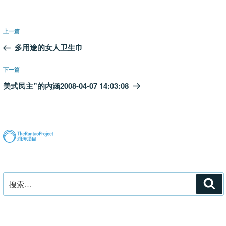
文
上
上一篇
章
一
多用途的女人卫生巾
导
篇
航
文
下
下一篇
章
一
美式民主”的内涵2008-04-07 14:03:08
篇
文
章
搜
搜
索
索：