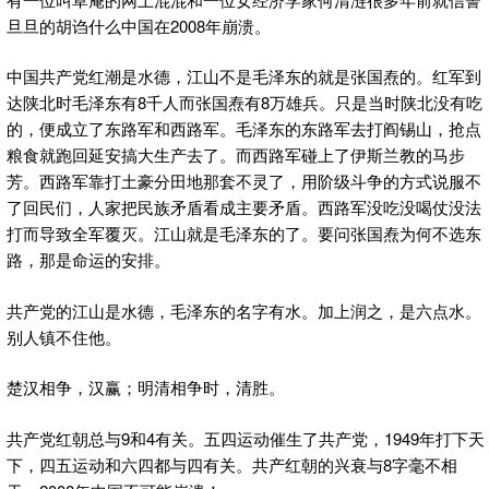
旦旦的胡诌什么中国在2008年崩溃。
中国共产党红潮是水德，江山不是毛泽东的就是张国焘的。红军到
达陕北时毛泽东有8千人而张国焘有8万雄兵。只是当时陕北没有吃
的，便成立了东路军和西路军。毛泽东的东路军去打阎锡山，抢点
粮食就跑回延安搞大生产去了。而西路军碰上了伊斯兰教的马步
芳。西路军靠打土豪分田地那套不灵了，用阶级斗争的方式说服不
了回民们，人家把民族矛盾看成主要矛盾。西路军没吃没喝仗没法
打而导致全军覆灭。江山就是毛泽东的了。要问张国焘为何不选东
路，那是命运的安排。
共产党的江山是水德，毛泽东的名字有水。加上润之，是六点水。
别人镇不住他。
楚汉相争，汉赢；明清相争时，清胜。
共产党红朝总与9和4有关。五四运动催生了共产党，1949年打下天
下，四五运动和六四都与四有关。共产红朝的兴衰与8字毫不相