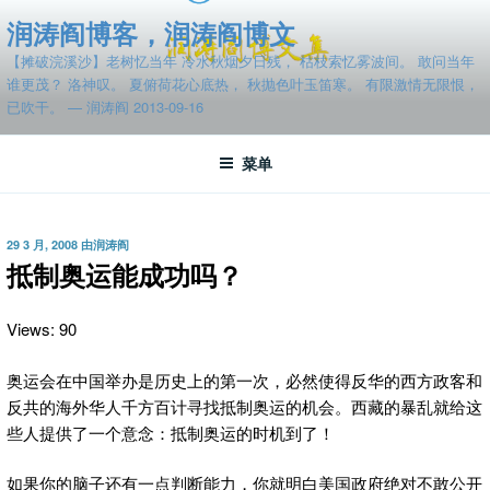
跳
润涛阎博客，润涛阎博文
至
【摊破浣溪沙】老树忆当年 冷水秋烟夕日残， 枯枝索忆雾波间。 敢问当年
内
谁更茂？ 洛神叹。 夏俯荷花心底热， 秋抛色叶玉笛寒。 有限激情无限恨，
容
已吹干。 — 润涛阎 2013-09-16
菜单
发
29 3 月, 2008
由
润涛阎
布
抵制奥运能成功吗？
于
Views: 90
奥运会在中国举办是历史上的第一次，必然使得反华的西方政客
和
反共的海外华人千方百计寻找抵制奥运的机会。西藏的暴乱就给这
些人提供了一个意念：抵制奥运的时机到了！
如果你的脑子还有一点判断能力，你就明白美国政府绝对不敢公开