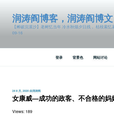
跳
至
润涛阎博客，润涛阎博文
内
容
【摊破浣溪沙】老树忆当年 冷水秋烟夕日残， 枯枝索忆雾波
09-16
登录
背景色
网站讨论
发
24 8 月, 2020
由
润涛阎
布
女康威—成功的政客、不合格的妈
于
Views: 189