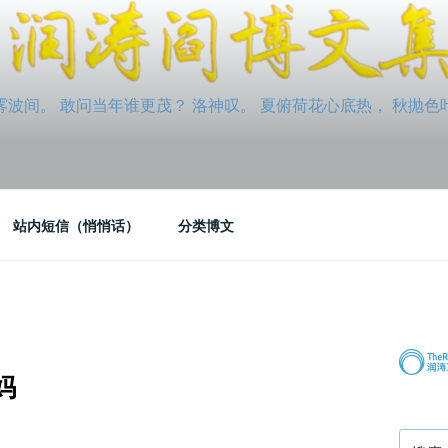
间。 敢问当年谁更茂？ 洛神叹。 夏俯荷花心底热， 秋抛色叶玉笛
站内短信（悄悄话）
分类博文
妈
搜