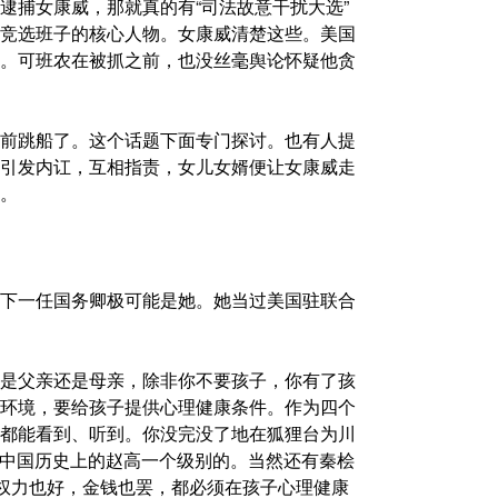
逮捕女康威，那就真的有“司法故意干扰大选”
竞选班子的核心人物。女康威清楚这些。美国
。可班农在被抓之前，也没丝毫舆论怀疑他贪
前跳船了。这个话题下面专门探讨。也有人提
引发内讧，互相指责，女儿女婿便让女康威走
。
下一任国务卿极可能是她。她当过美国驻联合
是父亲还是母亲，除非你不要孩子，你有了孩
环境，要给孩子提供心理健康条件。作为四个
都能看到、听到。你没完没了地在狐狸台为川
cts，跟中国历史上的赵高一个级别的。当然还有秦桧
了权力也好，金钱也罢，都必须在孩子心理健康