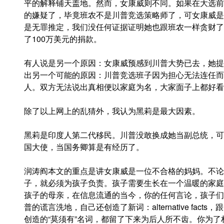
平的解释铺天盖地。然而，女康威则不同。如果在大选前
的嫌疑了，毕竟班农不是川普竞选策略师了，可女康威是
是无罪推定，我们没任何证据证明她也跟班农一样贪财了
了100万美元的捐款。
有人说是另一个原因：女康威预感到川普大势已去，她提
出另一个可能的原因：川普竞选班子因为担心无法连任而
人。双方无法说出真相便以家庭为名，大家面子上都好看
除了以上网上的乱猜外，我认为黑莉是最大因素。
黑莉是印度人第二代移民。川普没敢换成她当副总统，可
国大使，当国务卿算是有经历了。
润涛阎本文的重点是讲女康威是一位不合格的妈妈。不论
子，就必须为孩子负责。孩子需要生长在一个温暖的家庭
孩子的母亲，在信息流通的当今，你的任何言论，孩子们
普的谎言洗地，自己还创造了新词：alternative fa
创造的“莫须有”名词，都留了下来为后人所不齿。你为