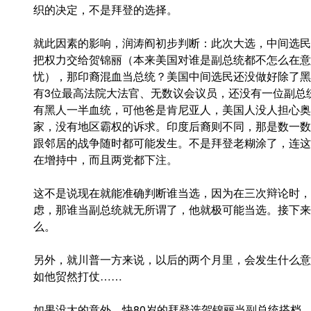
织的决定，不是拜登的选择。
就此因素的影响，润涛阎初步判断：此次大选，中间选民
把权力交给贺锦丽（本来美国对谁是副总统都不怎么在意
忧），那印裔混血当总统？美国中间选民还没做好除了黑
有3位最高法院大法官、无数议会议员，还没有一位副总
有黑人一半血统，可他爸是肯尼亚人，美国人没人担心奥
家，没有地区霸权的诉求。印度后裔则不同，那是数一数
跟邻居的战争随时都可能发生。不是拜登老糊涂了，连这
在增持中，而且两党都下注。
这不是说现在就能准确判断谁当选，因为在三次辩论时，
虑，那谁当副总统就无所谓了，他就极可能当选。接下来
么。
另外，就川普一方来说，以后的两个月里，会发生什么意
如他贸然打仗……
如果没大的意外，快80岁的拜登选贺锦丽当副总统搭档