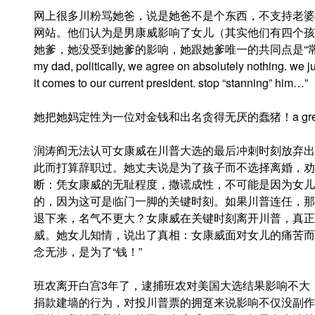
网上很多川粉骂她爸，说是她爸不是个东西，不支持老婆
网站。他们认为是男康威影响了女儿（其实他们有四个孩
她爹，她没受到她爹的影响，她跟她爹唯一的共同点是“常识”。她的原话
my dad, politically, we agree on absolutely nothing. w
it comes to our current president. stop “stanning” him…”
她把她妈定性为一位对金钱和出名贪得无厌的蠢猪！a greedy mo
润涛阎无法认可女康威在川普大选的最后冲刺时刻放弃出
此而打算辞职过。她丈夫说是为了孩子而不选择离婚，劝
断：凭女康威的无耻程度，撒谎成性，不可能是因为女儿
的，因为这可是临门一脚的关键时刻。如果川普连任，那
退下来，名气不更大？女康威在关键时刻离开川普，真正
威。她女儿知情，说出了真相：女康威面对女儿的痛苦而
念无涉，是为了“钱！”
班农离开白宫3年了，逮捕班农对美国大选结果影响不大
捐款建墙的行为，对投川普票的拥趸来说影响不仅没副作