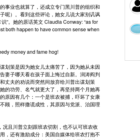
的事业也就算了，还成立专门黑川普的组织和
子呢）。看到这些评论，她女儿说大家别讥讽
英文 Claudia Conway: “as for
e just both happen to have common sense when
ney and fame hog!
谋划策是因为她女儿太痛苦了，因为她从未因
告妻子哪天看在孩子面上悔过自新。润涛阎判
和丈夫的劝说而突然间放弃给川普出谋划策
她的功劳、名气就更大了，再坚持两个月她再
的原因有几个：一个是班农被捕，吓坏了女康
不顾，照样撒谎成性，其原因与党派、治国理
，况且川普立刻跟班农切割，也不认可班农收
用，还有激励成分：美国自媒体给班农打抱不