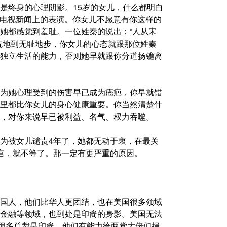
是终身的心理阴影。15岁的女儿，什么都明白
也会看你在电视新闻上的表演。你女儿不愿意有你这样的
她都感觉到羞耻。一位姓秦的说出：“人从宋
洗地到无耻地步，你女儿的心态就跟那位姓秦
独立生活的能力，否则她早就跟你分道扬镳离
为她心理受到的伤害早已成为疮疤，你早就错
里都比你女儿的身心健康重要。你当然清楚什
，对你来说早已被利益、名气、权力吞噬。
为被女儿谴责4年了，她都无动于衷，在最关
宫，就不等了。那一定有更严重的原因。
国人，他们比华人更团结，也在美国很多领域
金融等领域，也到处是印裔的身影。美国无法
大公司很多总裁是印裔，他们有能力给两党大佬们捐