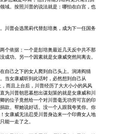
领域。按照川普的说法就是：哪怕在白宫，也
。川普会选黑莉代替彭培奥，成为下一任国务
两个依据：一个是彭培奥最近几天反中共不那
没成功。另一个因素就是女康威突然间离去。
在自己之下的女人爬到自己头上。润涛阎猜
。当女康威听到此话时，必然想到自己从
座上，而且上台后，川普经历了大大小小的风风
直为川普朝思暮想出谋划策的就是女康威和川
卿的位子竟然给一个对川普毫无功劳可言的印
捐款、帮她说好话。没一个人跟我夸奖你。你
！女康威无法忍受川普身边来一个印裔女人地
只能一走了之。