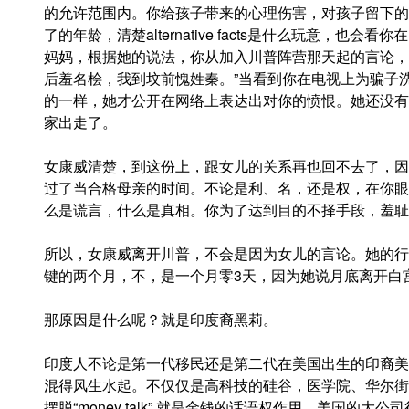
的允许范围内。你给孩子带来的心理伤害，对孩子留下的
了的年龄，清楚alternative facts是什么玩意，
妈妈，根据她的说法，你从加入川普阵营那天起的言论，
后羞名桧，我到坟前愧姓秦。”当看到你在电视上为骗子
的一样，她才公开在网络上表达出对你的愤恨。她还没有
家出走了。
女康威清楚，到这份上，跟女儿的关系再也回不去了，因
过了当合格母亲的时间。不论是利、名，还是权，在你眼
么是谎言，什么是真相。你为了达到目的不择手段，羞耻
所以，女康威离开川普，不会是因为女儿的言论。她的行
键的两个月，不，是一个月零3天，因为她说月底离开白
那原因是什么呢？就是印度裔黑莉。
印度人不论是第一代移民还是第二代在美国出生的印裔美
混得风生水起。不仅仅是高科技的硅谷，医学院、华尔街
摆脱“money talk” 就是金钱的话语权作用。美国的