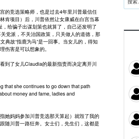
索：
宫的竞选策略师，也是过去4年里川普最信任
林肯项目）后，川普依然让女康威在白宫当幕
的无耻，给骗子出谋划策也就算了，自己还发明了
女儿说，这不关党派，不关治国政策，只关做人的道德，那
史，跟中文典故“指鹿为马”是一回事。当女儿的，得知
理伤害是可以想象的。
到了女儿Claudia的最新指责而决定离开川
ng that she continues to go down that path
all about money and fame, ladies and
指她妈妈参加川普竞选那天算起）就毁了我的
跟随川普一路狂奔。女士们，先生们，这都是