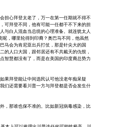
会担心拜登太老了，万一在第一任期就不得不
，可拜登不同，他有可能一任都干不下来的担
人与白人混血当总统的心理准备。就连犹太人
统呢，哪里轮得到印裔？奥巴马不同，他虽然
巴马会为肯尼亚出兵打仗，那是针尖大的国
二的人口大国，跟邻居还有不共戴天的仇恨，
点智慧都没有了，而是在美国的印度裔总势力
如果拜登能让中间选民认可他没老年痴呆疑
我们还需要看川普一方与拜登都是否会发生什
外，那谁也保不准的。比如新冠病毒感染，比
，基本上可以推理出川普连任的可能性极高。川