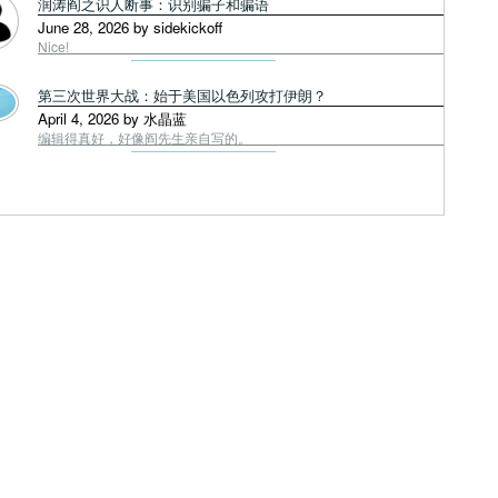
润涛阎之识人断事：识别骗子和骗语
June 28, 2026 by sidekickoff
Nice!
第三次世界大战：始于美国以色列攻打伊朗？
April 4, 2026 by 水晶蓝
编辑得真好，好像阎先生亲自写的。