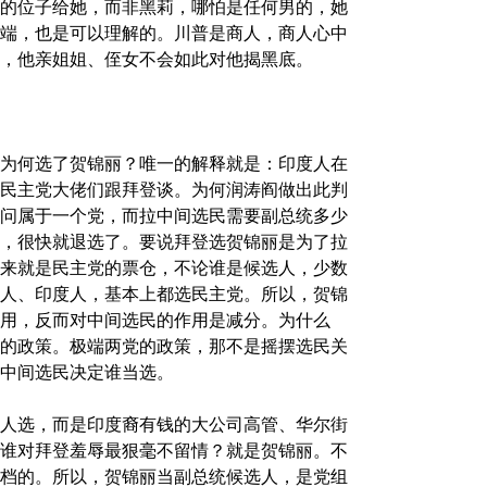
的位子给她，而非黑莉，哪怕是任何男的，她
端，也是可以理解的。川普是商人，商人心中
，他亲姐姐、侄女不会如此对他揭黑底。
为何选了贺锦丽？唯一的解释就是：印度人在
民主党大佬们跟拜登谈。为何润涛阎做出此判
问属于一个党，而拉中间选民需要副总统多少
，很快就退选了。要说拜登选贺锦丽是为了拉
来就是民主党的票仓，不论谁是候选人，少数
人、印度人，基本上都选民主党。所以，贺锦
用，反而对中间选民的作用是减分。为什么
的政策。极端两党的政策，那不是摇摆选民关
中间选民决定谁当选。
人选，而是印度裔有钱的大公司高管、华尔街
谁对拜登羞辱最狠毫不留情？就是贺锦丽。不
档的。所以，贺锦丽当副总统候选人，是党组