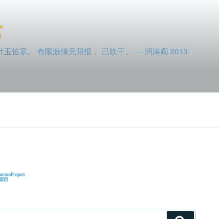
寒。 有限激情无限恨， 已吹干。 — 润涛阎 2013-