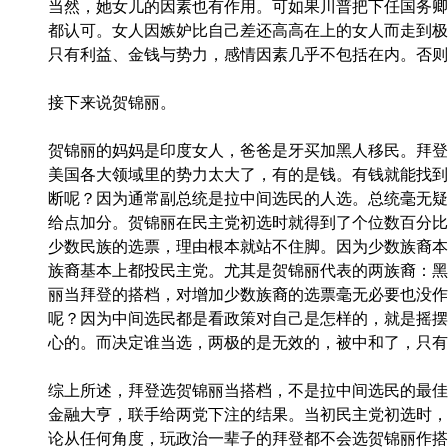
当然，她女儿的因素也有作用。可如果川普把下任国务卿
都认可。女人因嫉妒比自己差还高高在上的女人而走到极
只有利益、金钱与势力，感情因素几乎不包括在内。否则
接下来说贺锦丽。
贺锦丽的妈妈是印度女人，爸爸是牙买加黑人移民。拜登
美国各大领域里的势力太大了，有的是钱。有钱就能找到
断呢？因为通常副总统是拉中间选民的人选。总统毫无疑
给点加分。贺锦丽在民主党初选时就得到了个位数百分比
少数民族的选票，理由根本就站不住脚。因为少数族裔本
族裔基本上都投民主党。尤其是贺锦丽代表的两族裔：黑
丽当拜登的搭档，对增加少数族裔的选票毫无必要也没作
呢？因为中间选民都是看政策对自己是怎样的，就是摇摆
心的。而决定谁当选，两极的是无效的，被中和了，只有
综上所述，拜登选贺锦丽当搭档，不是拉中间选民的最佳
金融大亨，联手给两党下注的结果。当初民主党初选时，
论从任何角度，玩政治一辈子的拜登都不会选贺锦丽作搭