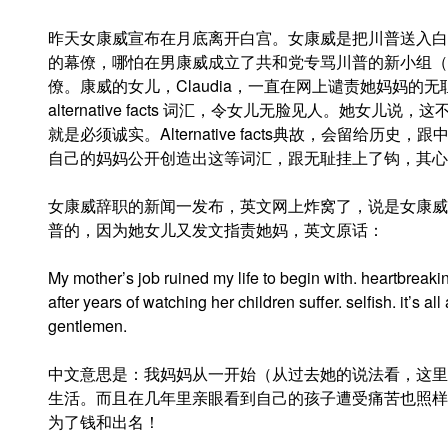
昨天女康威宣布在月底离开白宫。女康威是把川普送入白
的幕僚，
哪怕在男康威成立了共和党专骂川普的新小组（
僚。康威的女儿，Claudia，一直在网上谴责她妈妈
alternative facts 词汇，令女儿无脸见人。她
就是必须诚实。Alternative facts典故，会留给历
自己的妈妈公开创造出这等词汇，跟无耻挂上了钩，其心
女康威辞职的新闻一发布，英文网上炸窝了，说是女康威看
普的，因为她女儿又发文指责她妈，英文原话：
My mother’s job ruined my life to begin with. heartbreaki
after years of watching her children suffer. selfish. it’s 
gentlemen.
中文意思是：我妈妈从一开始（从过去她的说法看，这里
生活。而且在几年里亲眼看到自己的孩子遭受痛苦也照样
为了钱和出名！