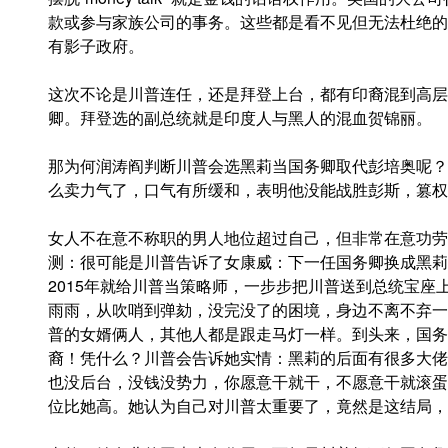
款或参与家族公司的事务。这些都是看不见但无法杜绝的
有影子政府。
这次不论是川普连任，还是拜登上台，都有印裔混到高层
卿。拜登选的副总统就是印度人与黑人的混血贺锦丽。
那为何润涛阎判断川普会选黑莉当国务卿取代彭培奥呢？
么卖力气了，口气有所缓和，表明他没能战胜彭斯，篡权
女人不在意不称职的男人地位超过自己，但非常在意功劳
测：很可能是川普告诉了女康威：下一任国务卿换成黑莉
2015年就给川普当策略师，一步步把川普送到总统宝
雨雨，从吹哨到弹劾，没完没了的困境，身边不离不弃一
普的女婿俩人，其他人都是跟走马灯一样。到头来，国务
裔！凭什么？川普会告诉她实情：黑莉的后面有很多大佬
也没后台，没钱没势力，你愿意干就干，不愿意干就滚蛋
位比她高。她认为自己对川普太重要了，竟然是这结局，