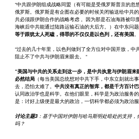
“中共跟伊朗组成战略同盟（有可能是受俄罗斯普京的忽
俄罗斯。俄罗斯是有企图在必要的时候关闭输送给中共的
共必须跟伊朗合作的战略考虑 。因为那是石油海路被印
海峡后中共能通过陆路运输石油的大后方。）在中东问题
等于跟犹太人死磕，得罪的不仅仅是以色列，还有美国
。
“过去的几十年里，以色列做到了全方位对中国开放，中
阻止不了中共与伊朗眉来眼去。 “
“美国与中共的关系走到这一步，是中共执意与伊朗眉来
必然结局
（每当美国总统想对中共下手，中东立刻就出事
去，恐怕太难了。
中共没有真正的智库，都是千方百计巴
认同政治学也是科学。在他们眼里，科学是为政治服务的
是：讨好上级便是最大的政治，一切科学都必须为政治服
讨论主题
3
：基于中国对伊朗与哈马斯明处暗处的支持，
吗？