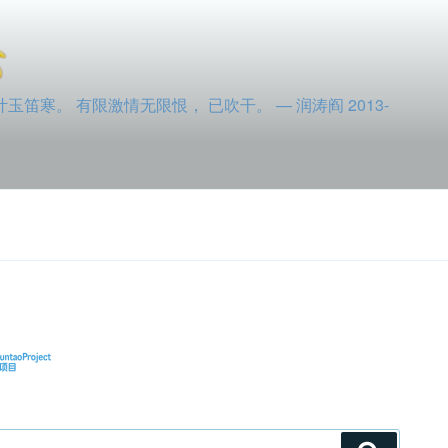
寒。 有限激情无限恨， 已吹干。 — 润涛阎 2013-