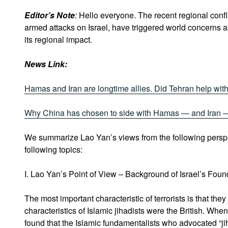
Editor’s Note
:
Hello everyone. The recent regional confl
armed attacks on Israel, have triggered world concerns a
its regional impact.
News Link:
Hamas and Iran are longtime allies. Did Tehran help with 
Why China has chosen to side with Hamas — and Iran —
We summarize Lao Yan’s views from the following perspe
following topics:
I. Lao Yan’s Point of View – Background of Israel’s Foun
The most important characteristic of terrorists is that they
characteristics of Islamic jihadists were the British. Whe
found that the Islamic fundamentalists who advocated “ji