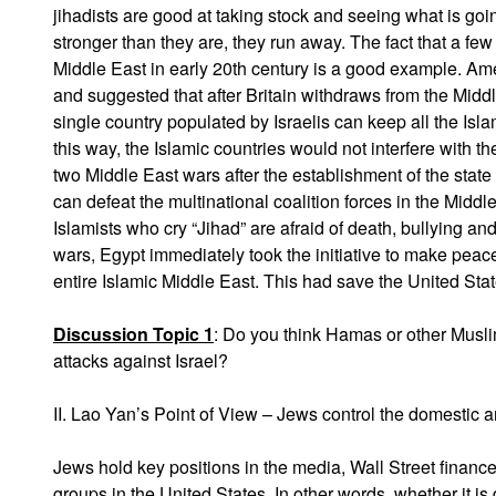
jihadists are good at taking stock and seeing what is goi
stronger than they are, they run away. The fact that a few
Middle East in early 20th century is a good example. Amer
and suggested that after Britain withdraws from the Midd
single country populated by Israelis can keep all the Isla
this way, the Islamic countries would not interfere with t
two Middle East wars after the establishment of the state 
can defeat the multinational coalition forces in the Middl
Islamists who cry “Jihad” are afraid of death, bullying an
wars, Egypt immediately took the initiative to make peace
entire Islamic Middle East. This had save the United State
Discussion Topic 1
: Do you think Hamas or other Musli
attacks against Israel?
II. Lao Yan’s Point of View – Jews control the domestic an
Jews hold key positions in the media, Wall Street finan
groups in the United States. In other words, whether it is d