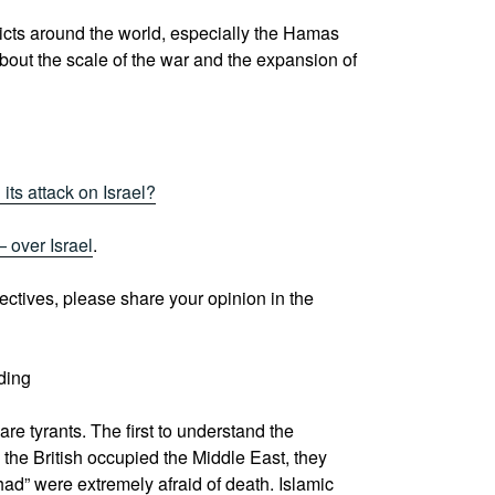
icts around the world, especially the Hamas
bout the scale of the war and the expansion of
its attack on Israel?
 over Israel
.
ctives, please share your opinion in the
ding
 are tyrants. The first to understand the
n the British occupied the Middle East, they
had” were extremely afraid of death. Islamic