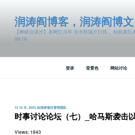
跳
至
润涛阎博客，润涛阎博文
内
容
【摊破浣溪沙】老树忆当年 冷水秋烟夕日残， 枯枝索忆雾波
09-16
登录
背景色
网站讨论
发
13 10 月, 2023
由
润涛项目管理团队
布
时事讨论论坛（七）_哈马斯袭击
于
Views: 1843