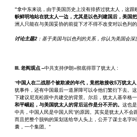
“
拿中东来说，由于美国历史上没有排挤过犹太人，这跟
帜鲜明地站在犹太人一边，尤其是以色列建国后，美国把
洲人只能在与美国妥协的前提下才不得不改变对以色列的
讨论主题
2
：基于美国与以色列的关系，你认为美国会
深
III. 老阎观点
–
中共支持伊朗=彻底得罪了犹太人 :
“
中国人在二战那个被欺凌的年代，竟然敢接收
5万犹太
犹事件，还有中国最后一道屏障可以令他们繁衍下去。这
下建议尼克松跟中共建交的背景。尔后，犹太人基辛格一
和平崛起，与美国犹太人的背后运作是分不开的。
这也是
中共，中国人民是中国人民”的原因。其实是犹太人不会
而且把整个脱钩的策划送给华人头上，公开了谋士名字叫
囊，一个集团。”