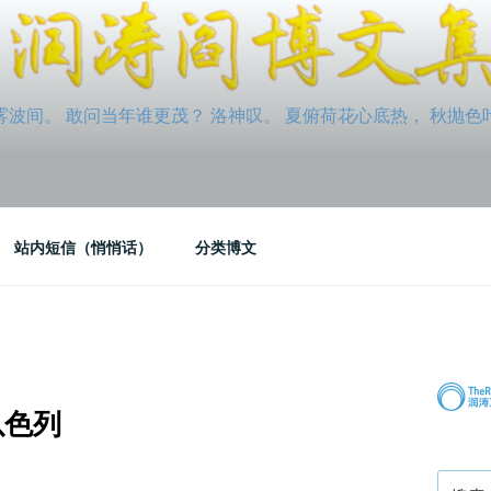
间。 敢问当年谁更茂？ 洛神叹。 夏俯荷花心底热， 秋抛色叶玉笛
站内短信（悄悄话）
分类博文
以色列
搜