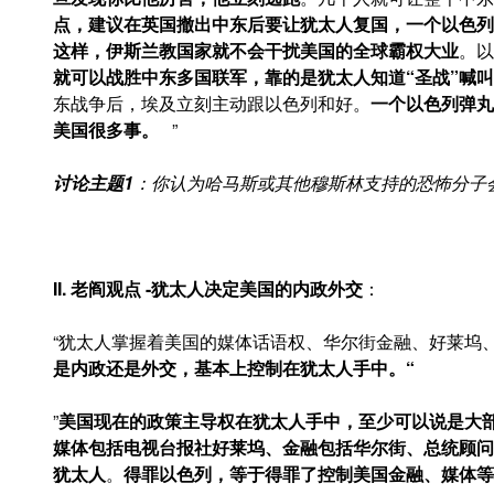
点，建议在英国撤出中东后要让犹太人复国，一个以色列
这样，伊斯兰教国家就不会干扰美国的全球霸权大业
。以
就可以战胜中东多国联军，靠的是犹太人知道
“圣战”喊
东战争后，埃及立刻主动跟以色列和好。
一个以色列弹丸
美国很多事。
”
讨论主题
1
：你认为哈马斯或其他穆斯林支持的恐怖分子
II. 老阎观点
-犹太人决定美国的内政外交
：
“犹太人掌握着美国的媒体话语权、华尔街金融、好莱坞
是内政还是外交，基本上控制在犹太人手中。“
”
美国现在的政策主导权在犹太人手中，至少可以说是大
媒体包括电视台报社好莱坞、金融包括华尔街、总统顾问
犹太人
。
得罪以色列，等于得罪了控制美国金融、媒体等