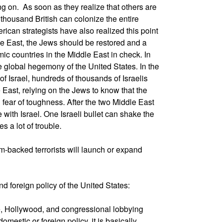
ng on. As soon as they realize that others are
 thousand British can colonize the entire
ican strategists have also realized this point
le East, the Jews should be restored and a
mic countries in the Middle East in check. In
he global hegemony of the United States. In the
of Israel, hundreds of thousands of Israelis
e East, relying on the Jews to know that the
d fear of toughness. After the two Middle East
 with Israel. One Israeli bullet can shake the
s a lot of trouble.
m-backed terrorists will launch or expand
d foreign policy of the United States:
ce, Hollywood, and congressional lobbying
omestic or foreign policy, it is basically