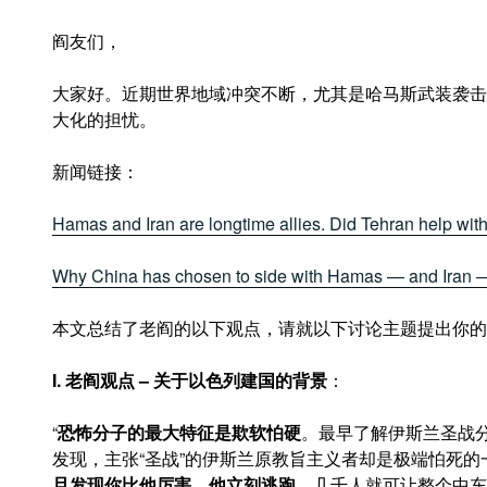
阎友们，
大家好。近期世界地域冲突不断，尤其是哈马斯武装袭击
大化的担忧。
新闻链接：
Hamas and Iran are longtime allies. Did Tehran help with 
Why China has chosen to side with Hamas — and Iran —
本文总结了老阎的以下观点，请就以下讨论主题提出你的
I. 老阎观点
– 关于以色列建国的背景
：
“
恐怖分子的最大特征是欺软怕硬
。最早了解伊斯兰圣战
发现，主张“圣战”的伊斯兰原教旨主义者却是极端怕死的
旦发现你比他厉害，他立刻逃跑
。几千人就可让整个中东