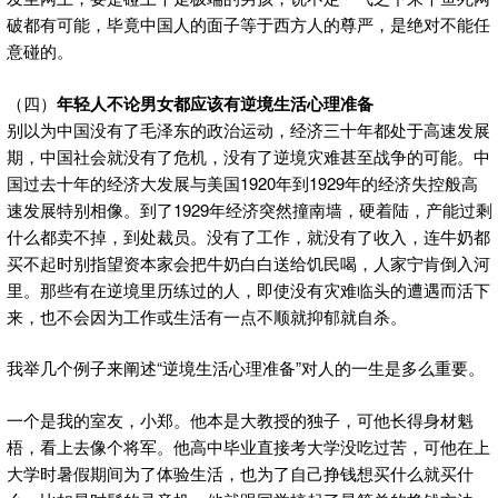
破都有可能，毕竟中国人的面子等于西方人的尊严，是绝对不能任
意碰的。
（四）
年轻人不论男女都应该有逆境生活心理准备
别以为中国没有了毛泽东的政治运动，经济三十年都处于高速发展
期，中国社会就没有了危机，没有了逆境灾难甚至战争的可能。中
国过去十年的经济大发展与美国1920年到1929年的经济失控般高
速发展特别相像。到了1929年经济突然撞南墙，硬着陆，产能过剩
什么都卖不掉，到处裁员。没有了工作，就没有了收入，连牛奶都
买不起时别指望资本家会把牛奶白白送给饥民喝，人家宁肯倒入河
里。那些有在逆境里历练过的人，即使没有灾难临头的遭遇而活下
来，也不会因为工作或生活有一点不顺就抑郁就自杀。
我举几个例子来阐述“逆境生活心理准备”对人的一生是多么重要。
一个是我的室友，小郑。他本是大教授的独子，可他长得身材魁
梧，看上去像个将军。他高中毕业直接考大学没吃过苦，可他在上
大学时暑假期间为了体验生活，也为了自己挣钱想买什么就买什