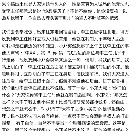
果？搞出来也是人家课题带头人的。性格直爽为人诚恳的他无法忍
受李主任那意思是说 “你想要房子？不是不给你，是你没资格。以
后别找我了，你自己去埋头苦干吧！” 的骂人不吐脏字的把戏。
我们去食堂吃饭，出来往东走回宿舍楼，李主任应该往北走。可万
没想到李主任刚好去找人也往东走，他就在我们六个年轻人后边，
可我和走在前边的都不知道。小郑突然想起了上午去找李主任的事
便大声骂：“李XX， 我-艹-你-妈！”我后边的那位与李主任几乎平
行走路，他没想到小郑会突然来这么一句，便用手捅我的后背。我
马上明白了，李主任就在后面呢！便立刻用手捅我前边的小郑。他
聪明得很，立刻明白了李主任在身后，便快速前行。我们大家没人
往后看，给李主任留个面子，假装不知道他在后面。进了宿舍楼，
我们谁也不走停在那里也不说话。等了一会，小郑大喊：“你们怕
什么？”大家说你骂李主任时他就在我们后面啊。小郑说：“那又怎
么样？大不了我去倒小买卖！比当教授研究员都挣钱多，还自由，
想怎么干就怎么干。”小郑有了“大不了去倒小买卖”的逆境生活心
理，根本就不认同人会有绝路。一点都不害怕会遭到掌权人的打击
报复。 有了自信，自然不需要当一个唯唯诺诺的窝囊废。这事是
真的。我们这个地球很小，小郑虽然不来这里，可他的亲戚就在文