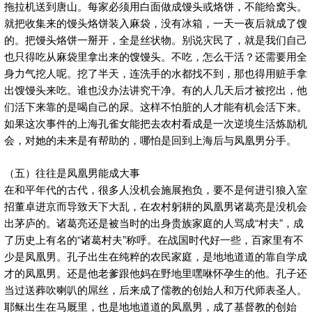
拖拉机送到唐山。每家必须用白面做成馒头或烙饼，不能给窝头。
就把收集来的馒头烙饼装入麻袋，没有冰箱，一天一夜后就成了馊
的。把馒头烙饼一掰开，全是丝状物。别说灾民了，就是我们自己
也只得吃从麻袋里拿出来的馊馒头。不吃，怎么干活？还需要用全
身力气挖人呢。挖了半天，连洗手的水都找不到，那也得用赃手拿
出馊馒头来吃。谁也没办法讲究干净。有的人几天后才被挖出，他
们活下来靠的是喝自己的尿。这样不怕脏的人才能有机会活下来。
如果这次事件的上海孔雀女能把去农村看成是一次逆境生活炼励机
会，对她的未来是有帮助的，哪怕是回到上海后与凤凰男分手。
（五）往往是凤凰男能成大事
在和平年代的古代，很多人没机会施展抱负，要不是何进引狼入室
招董卓进京而导致天下大乱，在农村躬耕的凤凰男诸葛亮是没机会
出茅庐的。诸葛亮还是被当时的出身贵族家庭的人骂成“村夫”，成
了历史上有名的“诸葛村夫”称呼。在战国时代好一些，百家里有不
少是凤凰男。孔子出生在纯粹的农民家庭，是地地道道的靠自学成
才的凤凰男。还是他老爹跟他妈在野地里嘿咻怀孕生的他。孔子还
当过送葬吹喇叭的屌丝，后来成了儒教的创始人和万代师表圣人。
耶稣出生在马厩里，也是地地道道的凤凰男，成了基督教的创始