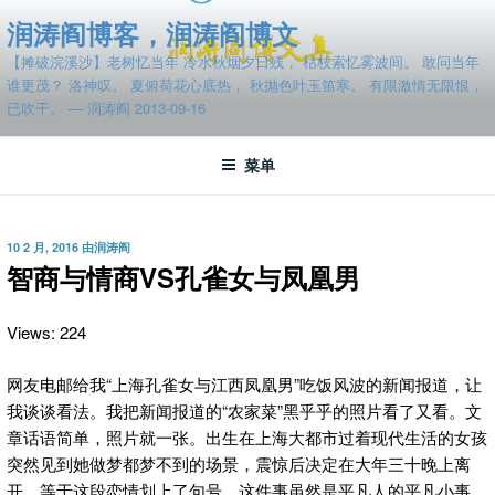
跳
润涛阎博客，润涛阎博文
至
【摊破浣溪沙】老树忆当年 冷水秋烟夕日残， 枯枝索忆雾波间。 敢问当年
内
谁更茂？ 洛神叹。 夏俯荷花心底热， 秋抛色叶玉笛寒。 有限激情无限恨，
容
已吹干。 — 润涛阎 2013-09-16
菜单
发
10 2 月, 2016
由
润涛阎
布
智商与情商VS孔雀女与凤凰男
于
Views: 224
网友电邮给我“上海孔雀女与江西凤凰男”吃饭风波的新闻报道
，让
我谈谈看法。我把新闻报道的“农家菜”黑乎乎的照片看了又看。文
章话语简单，照片就一张。出生在上海大都市过着现代生活的女孩
突然见到她做梦都梦不到的场景，震惊后决定在大年三十晚上离
开，等于这段恋情划上了句号。这件事虽然是平凡人的平凡小事，