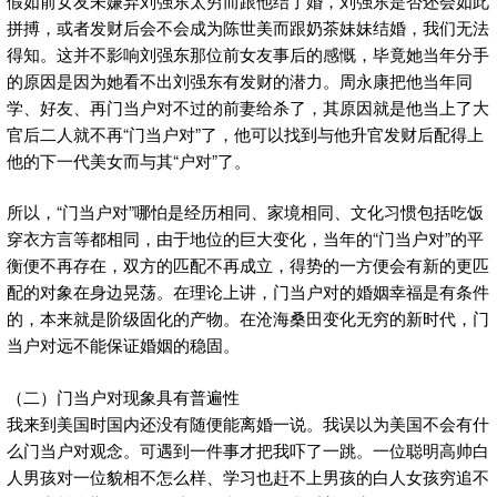
假如前女友未嫌弃刘强东太穷而跟他结了婚，刘强东是否还会如此
拼搏，或者发财后会不会成为陈世美而跟奶茶妹妹结婚，我们无法
得知。这并不影响刘强东那位前女友事后的感慨，毕竟她当年分手
的原因是因为她看不出刘强东有发财的潜力。周永康把他当年同
学、好友、再门当户对不过的前妻给杀了，其原因就是他当上了大
官后二人就不再“门当户对”了，他可以找到与他升官发财后配得上
他的下一代美女而与其“户对”了。
所以，“门当户对”哪怕是经历相同、家境相同、文化习惯包括吃饭
穿衣方言等都相同，由于地位的巨大变化，当年的“门当户对”的平
衡便不再存在，双方的匹配不再成立，得势的一方便会有新的更匹
配的对象在身边晃荡。在理论上讲，门当户对的婚姻幸福是有条件
的，本来就是阶级固化的产物。在沧海桑田变化无穷的新时代，门
当户对远不能保证婚姻的稳固。
（二）门当户对现象具有普遍性
我来到美国时国内还没有随便能离婚一说。我误以为美国不会有什
么门当户对观念。可遇到一件事才把我吓了一跳。一位聪明高帅白
人男孩对一位貌相不怎么样、学习也赶不上男孩的白人女孩穷追不