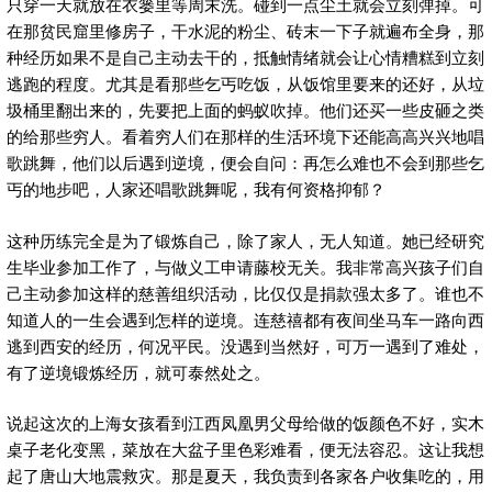
只穿一天就放在衣篓里等周末洗。碰到一点尘土就会立刻弹掉。可
在那贫民窟里修房子，干水泥的粉尘、砖末一下子就遍布全身，那
种经历如果不是自己主动去干的，抵触情绪就会让心情糟糕到立刻
逃跑的程度。尤其是看那些乞丐吃饭，从饭馆里要来的还好，从垃
圾桶里翻出来的，先要把上面的蚂蚁吹掉。他们还买一些皮砸之类
的给那些穷人。看着穷人们在那样的生活环境下还能高高兴兴地唱
歌跳舞，他们以后遇到逆境，便会自问：再怎么难也不会到那些乞
丐的地步吧，人家还唱歌跳舞呢，我有何资格抑郁？
这种历练完全是为了锻炼自己，除了家人，无人知道。她已经研究
生毕业参加工作了，与做义工申请藤校无关。我非常高兴孩子们自
己主动参加这样的慈善组织活动，比仅仅是捐款强太多了。谁也不
知道人的一生会遇到怎样的逆境。连慈禧都有夜间坐马车一路向西
逃到西安的经历，何况平民。没遇到当然好，可万一遇到了难处，
有了逆境锻炼经历，就可泰然处之。
说起这次的上海女孩看到江西凤凰男父母给做的饭颜色不好，实木
桌子老化变黑，菜放在大盆子里色彩难看，便无法容忍。这让我想
起了唐山大地震救灾。那是夏天，我负责到各家各户收集吃的，用