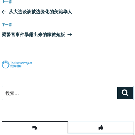
上
上一篇
章
一
从大选谈谈被边缘化的美籍华人
导
篇
航
文
下
下一篇
章
一
梁警官事件暴露出来的家教短板
篇
文
章
搜
搜
索
索：