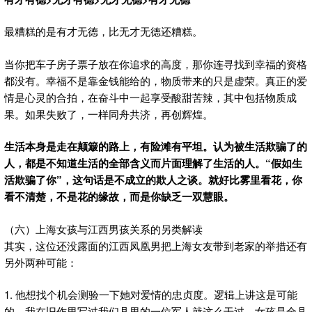
最糟糕的是有才无德，比无才无德还糟糕。
当你把车子房子票子放在你追求的高度，那你连寻找到幸福的资格
都没有。幸福不是靠金钱能给的，物质带来的只是虚荣。真正的爱
情是心灵的合拍，在奋斗中一起享受酸甜苦辣，其中包括物质成
果。如果失败了，一样同舟共济，再创辉煌。
生活本身是走在颠簸的路上，有险滩有平坦。认为被生活欺骗了的
人，都是不知道生活的全部含义而片面理解了生活的人。“假如生
活欺骗了你”，这句话是不成立的欺人之谈。就好比雾里看花，你
看不清楚，不是花的缘故，而是你缺乏一双慧眼。
（六）上海女孩与江西男孩关系的另类解读
其实，这位还没露面的江西凤凰男把上海女友带到老家的举措还有
另外两种可能：
1. 他想找个机会测验一下她对爱情的忠贞度。逻辑上讲这是可能
的。我在旧作里写过我们县里的一位军人就这么干过。女孩是全县