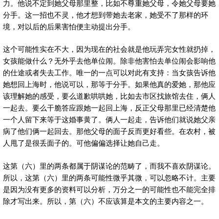
力。他说不定到她父母那里整，比如不尊重她父母，令她父母要她
分手。这一招也不灵，他才想到带她去老家，她受不了那样的环
境，对以后的后果害怕便主动提出分手。
这个可能性实在不大，因为现在的社会就是他玩弄完女性就扔掉，
女孩能做什么？无外乎去他单位闹。除非他害怕去单位闹会影响他
的仕途或者失去工作。唯一的一点可以对此有支持：当女孩告诉他
她想回上海时，他说可以，那等于分手。如果他真的爱她，那他应
该理解她的感受，要么道歉哄哄她，比如去市区找旅馆去住，俩人
一起去。要么干脆答应跟她一起回上海，反正父母那里已经清楚他
一个人留下来等于这婚事黄了。俩人一起走，告诉他们就说她父亲
病了他们俩一起回去。那他父母的面子反而更好看些。在农村，被
人甩了是很丢面子的。可他偏偏选择让她自己走。
这第（六）里的两条都属于阴谋论的范畴了，而我不喜欢阴谋论。
所以，这第（六）里的两条可能性微乎其微，可以忽略不计。主要
是因为没有更多的资料可以分析，万分之一的可能性也不能完全排
除才写出来。所以，第（六）不应该算是本文的主要内容之一。