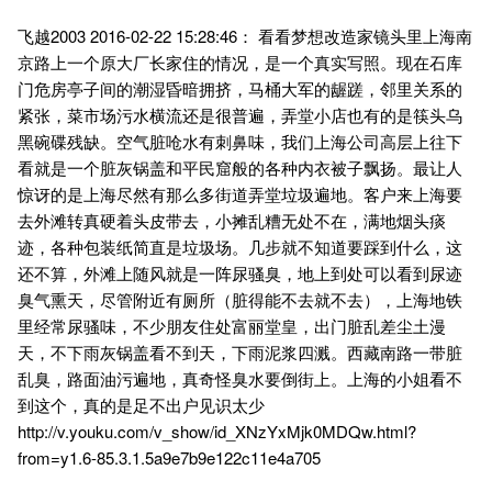
飞越2003 2016-02-22 15:28:46： 看看梦想改造家镜头里上海南
京路上一个原大厂长家住的情况，是一个真实写照。现在石库
门危房亭子间的潮湿昏暗拥挤，马桶大军的龌蹉，邻里关系的
紧张，菜市场污水横流还是很普遍，弄堂小店也有的是筷头乌
黑碗碟残缺。空气脏呛水有刺鼻味，我们上海公司高层上往下
看就是一个脏灰锅盖和平民窟般的各种内衣被子飘扬。最让人
惊讶的是上海尽然有那么多街道弄堂垃圾遍地。客户来上海要
去外滩转真硬着头皮带去，小摊乱糟无处不在，满地烟头痰
迹，各种包装纸简直是垃圾场。几步就不知道要踩到什么，这
还不算，外滩上随风就是一阵尿骚臭，地上到处可以看到尿迹
臭气熏天，尽管附近有厕所（脏得能不去就不去），上海地铁
里经常尿骚味，不少朋友住处富丽堂皇，出门脏乱差尘土漫
天，不下雨灰锅盖看不到天，下雨泥浆四溅。西藏南路一带脏
乱臭，路面油污遍地，真奇怪臭水要倒街上。上海的小姐看不
到这个，真的是足不出户见识太少
http://v.youku.com/v_show/id_XNzYxMjk0MDQw.html?
from=y1.6-85.3.1.5a9e7b9e122c11e4a705