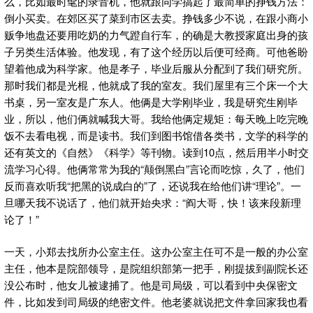
么，比如最时髦的录音机，他就跟同学搞起了最简单的挣钱方法：
倒小买卖。在郊区买了菜到市区去卖。挣钱多少不说，在跟小商小
贩争地盘还要用吃奶的力气蹬自行车，的确是大教授家庭出身的孩
子另类生活体验。他发现，有了这个经历以后便可经商。可他爸盼
望着他成为科学家。他是孝子，毕业后服从分配到了我们研究所。
那时我们都是光棍，他就成了我的室友。我们屋里有三个床一个大
书桌，另一室友是广东人。他俩是大学刚毕业，我是研究生刚毕
业，所以，他们俩就喊我大哥。我给他俩定规矩：每天晚上吃完晚
饭不去看电视，而是读书。我们到图书馆借各类书，文学的科学的
还有英文的《自然》《科学》等刊物。读到10点，然后用半小时交
流学习心得。他俩常常为我的“颠倒黑白”言论而吃惊，久了，他们
反而喜欢听我“把黑的说成白的”了，还说我在给他们讲“理论”。一
旦哪天我不说话了，他们就开始央求：“阎大哥，快！该来段新理
论了！”
一天，小郑去找所办公室主任。这办公室主任可不是一般的办公室
主任，他本是院部领导，是院组织部第一把手，刚提拔到副院长还
没公布时，他女儿被逮捕了。他是司局级，可以看到中央保密文
件，比如发到司局级的绝密文件。他老婆就说把文件拿回家我也看