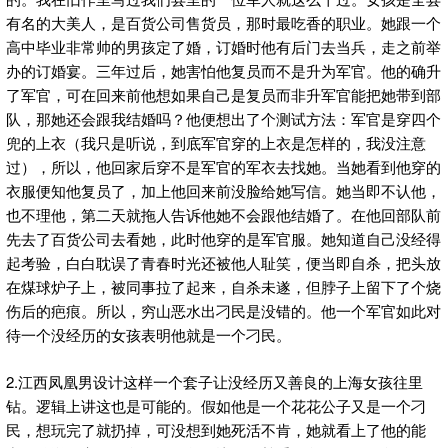
有名的大美人，是百货公司售货员，那时最吃香的职业。她跟一个
高中毕业非常帅的男孩定了婚，订婚时他有后门去当兵，走之前举
办的订婚宴。三年过后，她害怕他复员而不是升为军官。他的确升
了军官，可在回来前他想如果自己是复员而非升军官能把她带到部
队，那她还会跟我结婚吗？他便想出了个测试方法：军官是穿四个
兜的上衣（我只是听说，到底军官穿的上衣是怎样的，我没注意
过），所以，他回家后穿不是军官的军衣去找她。当她看到他穿的
衣服便知他复员了，加上他回来前没脸给她写信。她当即不认他，
也不理他，第二天就拖人告诉他她不会跟他结婚了。在他回部队前
先去了百货公司去看她，此时他穿的是军官服。她知道自己没经得
起考验，白白耽误了青春时光还被他人耻笑，便当即自杀，把头放
在煤球炉子上，被同事拉了起来，自杀未遂，但脖子上留下了个烧
伤后的疤痕。所以，穷山恶水出刁民是没错的。他一个军官如此对
待一个没经历的女孩表明他就是一个刁民。
2.江西凤凰男设计这样一个套子让没经历又善良的上海女孩往里
钻。逻辑上讲这也是可能的。假如他是一个花花公子又是一个刁
民，想玩完了就扔掉，可没想到她死活不肯，她就看上了他的能