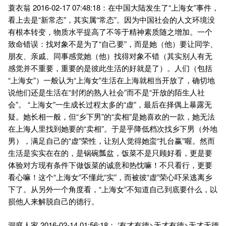
蓑衣翁 2016-02-17 07:48:18：在中国大陆发生了“上海女”事件，
看上去是“新常态”，其实属“常态”。因为中国社会的人文环境没
有根本转变，物质水平提高了不等于精神素质随之增加。一个
致命错误：找对象不是为了“自己要”，而是她（他）要让同学、
朋友、亲戚、同事感觉她（他）找得对象不错（其实别人有无
感觉并不重要，重要的是彼此生活的好就是了）。人们（包括
“上海女”）一般认为“上海女”生活在上海就相当开放了，确切地
说他们还是生活在“封闭的熟人社会”而不是“开放的陌生人社
会”。 “上海女”一生成长过程太多的“虚”，最后在择偶上暴露无
疑。她长相一般，但“乡下男”的“卖相”是她喜欢的一款，她无法
在上海人里找到她要的“卖相”。于是乎降低档次找乡下男（外地
男），满足自己的“虚”荣性，让别人觉得她蛮“扎台赢”喔。然而
生活是实实在在的，是锅碗瓢盆，饭菜不是只顾好看，更是要
体验对方现有条件下做饭菜的诚意和热忱嘛！不只看行，更要
看心嘛！这个“上海女”不懂此“实”，而被彼“虚”荣心吓呆逃离乡
下了。从另外一个角度看，“上海女”不知道自己到底要什么，以
损他人来解脱自己的德行。
洞庭人家 2016-02-14 01:56:18： ‘有才有德>无才有德>无才无德