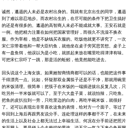
诚然，邋遢的人未必是农村出身的。我就有北京出生的同学，邋遢
到了难以容忍地步。而农村出生的，在尽可能的条件下把卫生搞好
的还是有很多的。邋遢的高智商人未必不能成就大事。王安石就是
一例。他把精力注重在如何把国家管理好，而很久不洗澡不换衣
服。作为宰相，他是不缺钱买衣服的。吃饭他就更不讲究了，一次
宋仁宗带着他和一帮大臣钓鱼，就他坐在桌子旁冥思苦想。桌子上
有一盘鱼饵，他误以为是小吃，就抓起来放在嘴里吃得津津有味。
可把宋仁宗吓了一跳，那是活的蚯蚓，他竟然能吃进去。
回头说这个上海女孩。如果她智商情商都可以的话，也能把这件事
干得漂亮一点。比如，怀疑那双金属筷子还是不干净，那就用碗里
的米饭清理。很简单：把筷子在米饭的一端插进拔出反复几次，只
吃另外一半米饭就可以了。至于六大盘子菜，就说怕辣，只吃鱼。
把鱼的皮扒拉到一旁，只吃里边的白肉，再吃半碗米饭，就很好
了。还可以表现出非常喜欢这鱼的表情，给对方一个面子。等过了
年回到上海后再跟男友说分手。连处理这样的事都干不了，在未来
的生活上以及社会上都无法过上幸福生活。何况在分手前还把照片
发至网上，要是碰上个走极端的男孩，说不定一气之下来个鱼死网