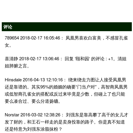
评论
789654 2018-02-17 16:05:46： 凤凰男喜欢白富美，不感冒孔雀
女。
喜清静 2018-02-17 13:06:46： 回复 ‘颐和园‘ 的评论 : +1。清姐
姐肺腑之言。
Hinsdale 2016-04-13 12:10:16： 绕来绕去力图让人接受凤凰男
还是靠谱的。其实95%的婚姻的确要“门当户对”，高智商凤凰男
或低智商孔雀女的搭配或反过来毕竟是少数，但碰上了也只能
要么凑合过、要么分道扬镳。
Norstar 2016-03-02 12:38:26： 刘强东是靠高攀了高干的女儿才
发了财的，和王石一样走的是卖身投靠的路子。你是真不知道
还是特意为刘强东涂脂抹粉？