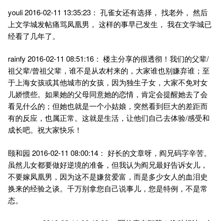
youli 2016-02-11 13:35:23： 孔雀女还有选择， 找老外， 然后
上文学城发帖痛骂凤凰男， 这样的事早已发生， 我在文学城已
经看了几年了。
rainfy 2016-02-11 08:51:16： 楼主分享的很透彻！我们的父辈/
祖父辈/曾祖父辈，谁不是从农村来的，大家谁也别嫌弃谁；至
于上海女孩或其他城市的女孩，因为独生子女，大家不免对女
儿娇惯些。如果她的父母同意她的恋情，肯定会提醒她去了会
看见什么的；但她也就是一个小姑娘，突然看到巨大的差距而
有的反应，也属正常。这就是生活，让他们自己去体验/感受和
成长吧。祝大家快乐！
颐和园 2016-02-11 08:00:14： 好长的文章呀，阎兄码字辛苦。
虽然儿女都要做好逆境的准备，但我认为阎兄最好告诉女儿，
不要嫁凤凰男，因为这不是嫌贫爱富，而是多少女人的血泪史
换来的经验之谈。千万别拿您自己说事儿，您是特例，不是常
态。