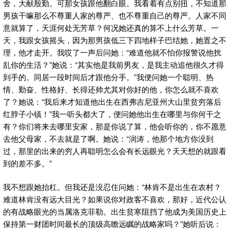
舍，大献殷勤。可那女孩跟他翻白眼。我看着有点别扭，不知道那
男孩干嘛那么不尊重人家的尊严、也不尊重自己的尊严。人家不同
意就算了，天涯何处无芳草？何况她还真的算不上什么芳草。一
天，我跟女孩摇头，因为那男孩低三下四地样子巴结她，她置之不
理，他才走开。我哎了一声后问她：“难道他就不怕你报警说他扰
乱你的生活？”她说：“其实他是我前男友，是我主动追他很久才得
到手的。同居一段时间后才跟他分手。”我便问她一个聪明、热
情、勤奋、性格好、长得还帅尤其对你好的他，你怎么就不喜欢
了？她说：“我后来才知道他出生在西弗吉尼亚州大山里贫穷落后
红脖子小镇！”我一听头都大了，便问她他出生在哪里与你何干之
有？你们将来去哪里安家，那是你说了算，他会听你的，你不愿意
去他父母家，不去就是了啊。她说：“润涛，他那个地方你没到
过，那里的出来的穷人再聪明怎么会有长远眼光？天天想的就跟看
到的差不多。”
我不想跟她抬杠。但我还是没忍住问她：“林肯不是出生在农村？
难道林肯没有远大目光？如果说你对政客不喜欢，那好，近代公认
的有战略眼光的当属洛克菲勒。出生贫寒阻挡了他成为美国历史上
保持第一财团时间最长的顶级高瞻远瞩的战略家吗？”她听后说：