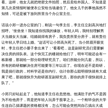
看。这样，他女儿就把绝密文件拍照，然后卖给外国人。不知道是
第几次卖情报时被便衣公安给当场逮住了。他女儿干的事他虽然不
知情，可还是被下放到所里当个办公室主任。
话说小郑一进办公室的门，刚说一句李主任，李主任立刻高兴地打
招呼。“坐坐坐！我知道你找我的缘故，年轻人吗，我特别理解男
大当婚女大当嫁。结婚就得有房子，我负责所里分房子，就有责任
让年轻人早日结上婚。”这话可让小郑高兴死了。当小郑眉开眼笑
时，李主任把小册子拿出来了：“看看吧，这是副研究员们需要解
决住房的排队表。这个快完工的楼就给他们了，明年可能还会有一
栋新楼，那就给一部分助理研究员了。咱们所能分到几套，所以，
所有的助研都解决住房可能要等三年以后了。你现在还不是助研，
我是搞行政的，对科学还是你内行。估计你那么聪明很快就有大成
果了吧，那就很快升为助研甚至副研究员，那你的房子很快就排上
队了。”
小郑只好站起走了，他知道李主任在忽悠他。他满肚子的气不是因
为不给他房子，而是把年轻人玩弄于股掌之上。一个刚毕业的大学
生连自己搞课题的资格都没有，怎么可能会突然间自己搞出大成