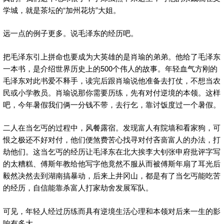
学城，就是茶坛的“加州花坊”大姐。
远一点的例子更多。说毛泽东的经历吧。
把毛泽东引上拼命也要成为大英雄的是肖瑜的弟弟。他给了毛泽东
一本书，是介绍世界历史上的500个伟人的故事。年轻血气方刚的
毛泽东对此书爱不释手，读完后跟肖瑜说他准备去打仗，不想当农
民或小学教员。肖瑜说那你需要历练，先有对付逆境的本领。这样
吧，今年暑假我们俩一分钱不带，去行乞，靠讨饭度过一个暑假。
二人在当乞丐的过程中，风餐露宿。发现富人有院墙和看家狗，可
恨之极还不好对付，他们便煞费苦心找寻对付吝啬富人的办法，打
劫他们。这当乞丐的经历让毛泽东在北大挨李大钊张申府批评字写
的太糟糕、傅斯年教给他写字他竟然不服从而被傅斯年扇了耳光后
毅然决然去到湖南搞暴动，后来上井冈山，都是有了当乞丐能吃苦
的经历，自信能靠杀富人打家劫舍发展军队。
可见，年轻人经过历练而具有逆境生活心理和本领对后来一生的影
响有多大。