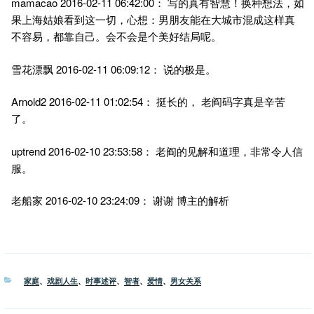
mamacao 2016-02-11 06:42:00： 写的真有智慧！换种想法，如
果上海姑娘看到这一切，心想：男朋友能在大城市混成这样真
不容易，都靠自己。会不会是个美好结局呢。
雪花漂飘 2016-02-11 06:09:12： 说的极是。
Arnold2 2016-02-11 01:02:54： 挺长的， 老阎码字真是辛苦
了。
uptrend 2016-02-10 23:53:58： 老阎的见解和道理，非常令人信
服。
老船家 2016-02-10 23:24:09： 谢谢 博主的解析
分
家庭
、
戏剧人生
、
时事述评
、
智者
、
爱情
、
男女关系
类