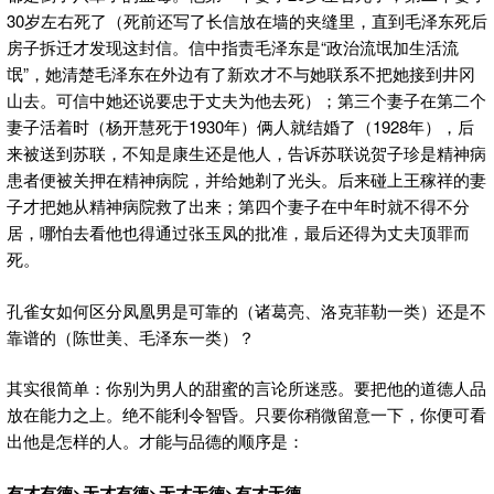
30岁左右死了（死前还写了长信放在墙的夹缝里，直到毛泽东死后
房子拆迁才发现这封信。信中指责毛泽东是“政治流氓加生活流
氓”，她清楚毛泽东在外边有了新欢才不与她联系不把她接到井冈
山去。可信中她还说要忠于丈夫为他去死）；第三个妻子在第二个
妻子活着时（杨开慧死于1930年）俩人就结婚了（1928年），后
来被送到苏联，不知是康生还是他人，告诉苏联说贺子珍是精神病
患者便被关押在精神病院，并给她剃了光头。后来碰上王稼祥的妻
子才把她从精神病院救了出来；第四个妻子在中年时就不得不分
居，哪怕去看他也得通过张玉凤的批准，最后还得为丈夫顶罪而
死。
孔雀女如何区分凤凰男是可靠的（诸葛亮、洛克菲勒一类）还是不
靠谱的（陈世美、毛泽东一类）？
其实很简单：你别为男人的甜蜜的言论所迷惑。要把他的道德人品
放在能力之上。绝不能利令智昏。只要你稍微留意一下，你便可看
出他是怎样的人。才能与品德的顺序是：
有才有德>无才有德>无才无德>有才无德