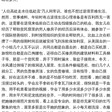
“人往高处走水往低处流“乃人间常识。谁也不想过逆境苦难生活。
然而，世事难料。年轻时有点逆境生活心理准备是有百利而无一害
的。这需要在逆境来临前自己主动去找锻炼自己的机会。我女儿在
经历了帮助贫民窟里的穷人修房子的经历后深有体会。她参加了一
个国际慈善组织，到时按照组织的安排去帮助穷人。比如上次在积
攒了一周的假期时间后就被安排飞到东欧保加利亚。从美国去的一
个小组几个人互不认识，共同点都是自愿去的，都是自己买机票，
旅馆吃住都是自己掏腰包，还得自己买修房用的建筑材料和工具梯
子等。那是一个贫民窟，房子下雨时漏水，靠盆子接雨水。冬天，
冷风通过倒塌了的墙洞进入屋里。生活条件极端恶劣。他们几个人
就分工，男的负责修房顶，女的负责修墙。没有指导，靠自己摸
索。好在这活并不难，靠的是不怕脏不怕吃苦。想想看，她们都是
没摸过砖头的，学会左手拿砖右手拿瓦刀抹水泥，很快就是一手血
泡。用手机查看油管的视频，学会了用多少水泥多少沙子多少水搅
拌，用水平尺和尼龙线把砖垒齐。一周的时间他们干了很多活，她
把她修的墙照片发给我，看上去蛮专业的。那是些无家可归的乞丐
聚集的地方，屋里多脏是出乎她的想象的。从小每天都洗澡，衣服