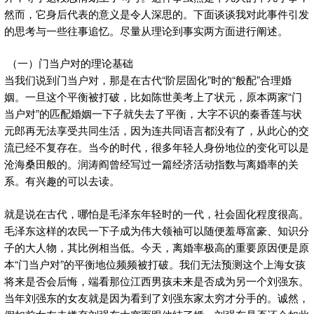
然而，它身后代表的意义是令人深思的。下面谈谈我对此事件引发
的思考与一些往事追忆。尽量从理论到事实两方面进行阐述。
（一）门当户对的理论基础
当我们说到门当户对，那是在古代“阶层固化”时的“般配”合理婚
姻。一旦这个平衡被打破，比如陈世美考上了状元，原本两家“门
当户对”的匹配婚姻一下子就失去了平衡，大字不识的秦香莲与状
元郎再无法享受共同生活，因为连共同语言都没有了，从此心的交
流已经不复存在。当今的时代，很多年轻人身份地位的变化可以是
沧海桑田般的。润涛阎曾经写过一篇经济活动指数与离婚率的关
系。有兴趣的可以去读。
就是说在古代，哪怕是毛泽东年轻时的一代，社会固化程度很高。
毛泽东这样的农民一下子成为伟大领袖可以随便羞辱富豪、知识分
子的大人物，其比例相当低。今天，离婚率极高的重要原因便是原
本“门当户对”的平衡地位频频被打破。我们无法预测这个上海女孩
将来是否会后悔，端看那位江西男孩未来是否成为另一个刘强东。
当年刘强东的女友就是因为看到了刘强东家太穷才分手的。诚然，