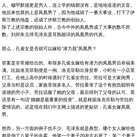
人。穆罕默德更是穷人，连上学的钱都没有，是地地道道的文盲。
他后来也算的上是凤凰男了，因为他成就了一番大事业，打下了伊
斯兰教的地盘，还成了伊斯兰教的创始人。
除了上述宗教的创始人外，古今中外的凤凰男成了大事的数不胜
数。刘邦朱元璋毛泽东是耳熟能详的凤凰男的代表。
那么，孔雀女是否就可以嫁给“潜力股”凤凰男？
答案是非常难给出的。有很多孔雀女嫁给有潜力的凤凰男后幸福美
满。比如洛克菲勒便是一例。洛克菲勒出身贫寒，小时在一小店里
打工。在他上高中的时候遇到了孔雀女劳拉。劳拉可是大家闺秀，
父亲当时是议员，家族里很多名人。劳拉看准了这个有抱负聪明有
道德的穷小子。劳拉说服了她的父母，最后得到了父母的认可。英
语里有一句话“婚姻是最重要的投资”，就是根据洛克菲勒与劳拉的
爱情说的。还是现在我们中文网上描述的更贴切：孔雀女嫁凤凰
男。
然而，另一方面的例子也不少。毛泽东就是典型。哪个女人嫁给他
都是倒了八辈子的血霉。他第一个妻子20岁左右死了；第二个妻子