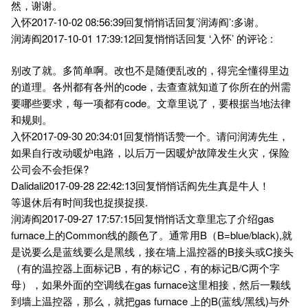
然，谢谢。
入怀2017-10-02 08:56:39回复悄悄话回复’润涛阎’:多谢。
润涛阎2017-10-01 17:39:12回复悄悄话回复 ‘入怀’ 的评论 :
别改了就。多简单啊。改也不是随便乱改的，得完全懂得里边
的道理。各州都有各州的code，去查查就知道了你所在的州需
要哪些要求，每一项都有code。文章里说了，要根据当地法律
和规则。
入怀2017-09-30 20:34:01回复悄悄话赞一个。请问润涛先生，
如果自行改动暖炉电路，以后万一因暖炉故障发生火灾，保险
公司会不会拒保?
Dalidali2017-09-28 22:42:13回复悄悄话阎先生真是牛人！
等退休后有时间我也捉摸捉摸.
润涛阎2017-09-27 17:57:15回复悄悄话文章里忘了介绍gas
furnace上的Common线的颜色了。通常用B（B=blue/black),就
是说要么是蓝线要么是黑线，接在墙上温控器的B接头或C接头
（有的温控器上面标记B，有的标记C，有的标记B/C两个字
母），如果外面的空调线在gas furnace这里相接，然后一颗线
到墙上温控器，那么，就把gas furnace 上的B(蓝线/黑线)与外