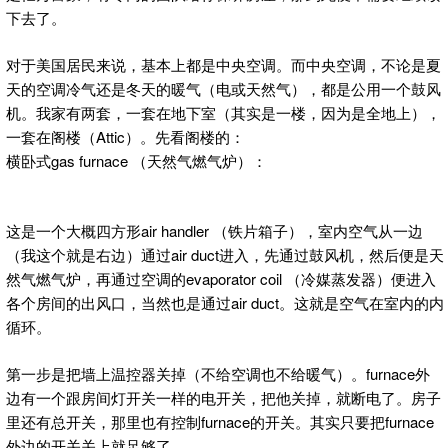
下去了。
对于美国居民来说，基本上都是中央空调。而中央空调，不论是夏
天的空调冷气还是冬天的暖气（电或天然气），都是公用一个鼓风
机。我家有两套，一套在地下室（其实是一楼，因为是全地上），
一套在阁楼（Attic）。先看阁楼的：
横卧式gas furnace （天然气燃气炉）：
这是一个大概四方形air handler （铁片箱子），室内空气从一边
（我这个就是右边）通过air duct进入，先通过鼓风机，然后便是天
然气燃气炉，再通过空调的evaporator coil （冷媒蒸发器）便进入
各个房间的出风口，当然也是通过air duct。这就是空气在室内的内
循环。
第一步是把墙上温控器关掉（不给空调也不给暖气）。furnace外
边有一个跟房间灯开关一样的电开关，把他关掉，就断电了。房子
里还有总开关，那里也有控制furnace的开关。其实只要把furnace
外边的开关关上就足够了。