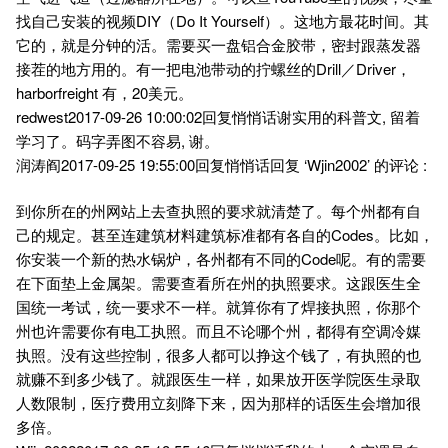
找自己安装的视频DIY（Do It Yourself）。这地方最花时间。其
它的，就是分钟的活。需要买一盘铝合金胶带，密封跟蒸发器
接茬的地方用的。有一把电池带动的拧螺丝的Drill／Driver，
harborfreight 有，20美元。
redwest2017-09-26 10:00:02回复悄悄话谢实用的科普文, 留着
学习了。码字弄图不容易, 谢。
润涛阎2017-09-25 19:55:00回复悄悄话回复 ‘Wjin2002’ 的评论 :
到你所在的州网站上去查执照的要求就清楚了。每个州都有自
己的规定。甚至连建筑材料建筑标准都有各自的Codes。比如，
你安装一个新的热水锅炉，各州都有不同的Code呢。有的需要
在下面垫上金属架。需要查看所在州的执照要求。这跟医生全
国统一考试，统一要求不一样。就算你有了焊接执照，你那个
州也许需要你有电工执照。而且不论哪个州，都得有空调冷媒
执照。没有这些控制，很多人都可以挣这个钱了，有执照的也
就赚不到多少钱了。就跟医生一样，如果放开医学院医生录取
人数限制，医疗费用立刻降下来，因为那样的话医生会增加很
多倍。