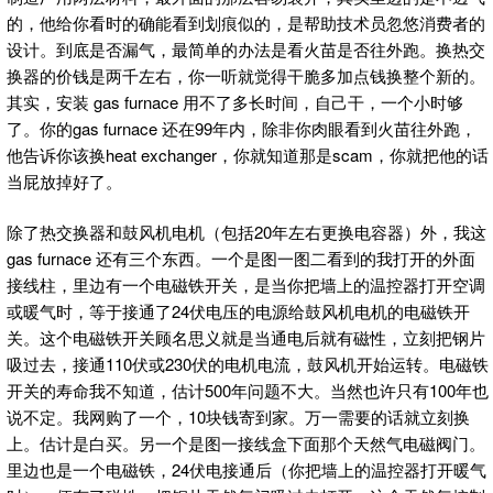
的，他给你看时的确能看到划痕似的，是帮助技术员忽悠消费者的
设计。到底是否漏气，最简单的办法是看火苗是否往外跑。换热交
换器的价钱是两千左右，你一听就觉得干脆多加点钱换整个新的。
其实，安装 gas furnace 用不了多长时间，自己干，一个小时够
了。你的gas furnace 还在99年内，除非你肉眼看到火苗往外跑，
他告诉你该换heat exchanger，你就知道那是scam，你就把他的话
当屁放掉好了。
除了热交换器和鼓风机电机（包括20年左右更换电容器）外，我这
gas furnace 还有三个东西。一个是图一图二看到的我打开的外面
接线柱，里边有一个电磁铁开关，是当你把墙上的温控器打开空调
或暖气时，等于接通了24伏电压的电源给鼓风机电机的电磁铁开
关。这个电磁铁开关顾名思义就是当通电后就有磁性，立刻把钢片
吸过去，接通110伏或230伏的电机电流，鼓风机开始运转。电磁铁
开关的寿命我不知道，估计500年问题不大。当然也许只有100年也
说不定。我网购了一个，10块钱寄到家。万一需要的话就立刻换
上。估计是白买。另一个是图一接线盒下面那个天然气电磁阀门。
里边也是一个电磁铁，24伏电接通后（你把墙上的温控器打开暖气