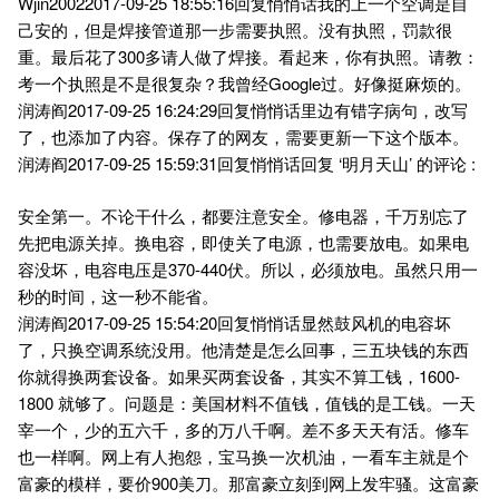
Wjin20022017-09-25 18:55:16回复悄悄话我的上一个空调是自
己安的，但是焊接管道那一步需要执照。没有执照，罚款很
重。最后花了300多请人做了焊接。看起来，你有执照。请教：
考一个执照是不是很复杂？我曾经Google过。好像挺麻烦的。
润涛阎2017-09-25 16:24:29回复悄悄话里边有错字病句，改写
了，也添加了内容。保存了的网友，需要更新一下这个版本。
润涛阎2017-09-25 15:59:31回复悄悄话回复 ‘明月天山’ 的评论 :
安全第一。不论干什么，都要注意安全。修电器，千万别忘了
先把电源关掉。换电容，即使关了电源，也需要放电。如果电
容没坏，电容电压是370-440伏。所以，必须放电。虽然只用一
秒的时间，这一秒不能省。
润涛阎2017-09-25 15:54:20回复悄悄话显然鼓风机的电容坏
了，只换空调系统没用。他清楚是怎么回事，三五块钱的东西
你就得换两套设备。如果买两套设备，其实不算工钱，1600-
1800 就够了。问题是：美国材料不值钱，值钱的是工钱。一天
宰一个，少的五六千，多的万八千啊。差不多天天有活。修车
也一样啊。网上有人抱怨，宝马换一次机油，一看车主就是个
富豪的模样，要价900美刀。那富豪立刻到网上发牢骚。这富豪