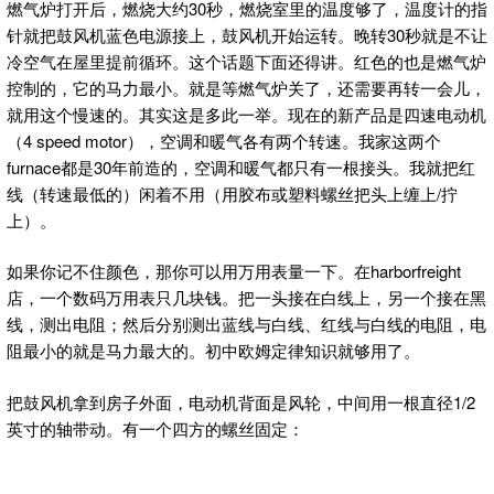
燃气炉打开后，燃烧大约30秒，燃烧室里的温度够了，温度计的指
针就把鼓风机蓝色电源接上，鼓风机开始运转。晚转30秒就是不让
冷空气在屋里提前循环。这个话题下面还得讲。红色的也是燃气炉
控制的，它的马力最小。就是等燃气炉关了，还需要再转一会儿，
就用这个慢速的。其实这是多此一举。现在的新产品是四速电动机
（4 speed motor），空调和暖气各有两个转速。我家这两个
furnace都是30年前造的，空调和暖气都只有一根接头。我就把红
线（转速最低的）闲着不用（用胶布或塑料螺丝把头上缠上/拧
上）。
如果你记不住颜色，那你可以用万用表量一下。在harborfreight
店，一个数码万用表只几块钱。把一头接在白线上，另一个接在黑
线，测出电阻；然后分别测出蓝线与白线、红线与白线的电阻，电
阻最小的就是马力最大的。初中欧姆定律知识就够用了。
把鼓风机拿到房子外面，电动机背面是风轮，中间用一根直径1/2
英寸的轴带动。有一个四方的螺丝固定：