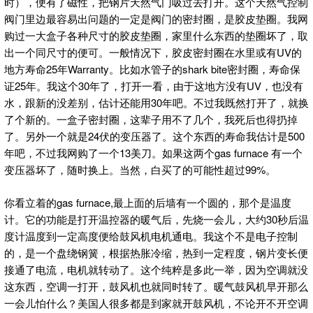
时），便有了磁性，把钢片天然气门吸过去打开。这个天然气控制
阀门里边最容易出问题的一定是阀门的密封圈，是胶皮垫圈。我网
购过一大盒子各种尺寸的胶皮垫圈，家里什么东西的垫圈坏了，取
出一个同尺寸的便可。一般情况下，胶皮密封圈在水里或有UV的
地方寿命25年Warranty。比如水管子的shark bite密封圈，寿命保
证25年。我这个30年了，打开一看，由于这地方没有UV，也没有
水，跟新的没差别，估计还能用30年吧。不过我既然打开了，就换
了个新的。一盒子密封圈，这辈子用不了几个，我死后也得扔掉
了。另外一个就是24伏的变压器了。这个东西的寿命我估计是500
年吧，不过我网购了一个13美刀。如果这两个gas furnace 有一个
变压器坏了，随时换上。当然，白买了的可能性超过99%。
你看立着的gas furnace,最上面的后墙有一个圆的，那个是温度
计。它的功能是打开温控器的暖气后，先烧一会儿，大约30秒后温
度计温度到一定高度便给鼓风机电机通电。我这个不是电子控制
的，是一个盘绕钢簧，根据热胀冷缩，热到一定程度，钢片变长便
接通了电流，电机就转动了。这个纯粹是多此一举，因为空调就没
这东西，空调一打开，鼓风机也就同时转了。暖气鼓风机早开那么
一会儿怕什么？美国人很多都是到家就开鼓风机，不论开不开空调