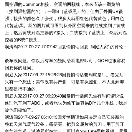
面空调的Common相接。空调的两颗线，本来应该一颗黄的
（接到温控器的Y），一颗B（蓝或黑）的，但由于外面UV很
强，接头的颜色久了会变，很多人就用红色代替黄色，用白色
代替蓝/黑。我的图片就可看到从外面空调来的红线接到了黄线
上，然后黄线到温控器的Y接头；白线接到了蓝线上，然后到温
控器的B或C接头。
润涛阎2017-09-27 17:07:42回复悄悄话回复 ‘洞庭人家’ 的评论 :
谈车没问题。你以后有车的疑问给我电邮即可，QQH也很容易
回复你的疑问。
洞庭人家2017-09-27 15:28:28回复悄悄话老阎就是牛。看完后
只有一个想法；美帝没有共产党，可是有执照党，不人党到哪
里都是行不通的。
洞庭人家2017-09-27 06:29:49回复悄悄话阎先生有时间请说说
修理汽车刹车ABC，或者您认为修车最容易DIY几个系统，我是
被他们搞怕了。
润涛阎2017-09-27 06:10:13回复悄悄话如果决定自己安装新的
整套天然气暖气设备，需要买一把剪金属片的剪刀，用于剪开
空气进气道（过滤器所在地）。可以查YouTube里的视频，尽量