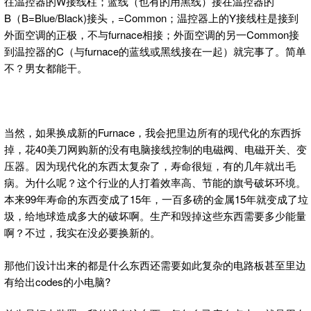
往温控器的W接线柱；蓝线（也有的用黑线）接在温控器的
B（B=Blue/Black)接头，=Common；温控器上的Y接线柱是接到
外面空调的正极，不与furnace相接；外面空调的另一Common接
到温控器的C（与furnace的蓝线或黑线接在一起）就完事了。简单
不？男女都能干。
当然，如果换成新的Furnace，我会把里边所有的现代化的东西拆
掉，花40美刀网购新的没有电脑接线控制的电磁阀、电磁开关、变
压器。因为现代化的东西太复杂了，寿命很短，有的几年就出毛
病。为什么呢？这个行业的人打着效率高、节能的旗号破坏环境。
本来99年寿命的东西变成了15年，一百多磅的金属15年就变成了垃
圾，给地球造成多大的破坏啊。生产和毁掉这些东西需要多少能量
啊？不过，我实在没必要换新的。
那他们设计出来的都是什么东西还需要如此复杂的电路板甚至里边
有给出codes的小电脑?