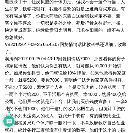
电线亲手干，让没执照的干体力活。但我不会干这个行当，人
生如梦，钱够花就好。我最不喜欢的就是上逛商店买东西。有
吃有喝足够了，你把大商场的东西白送给我我肯定不要。豪
宅？俺不喜欢。一切都是身外之物。死后把骨灰往野地一撒，
快速变成野花，继续欣赏阳光明月。只求在阳间的一瞬不被人
忽悠就好。
VS20122017-09-25 05:45:07回复悄悄话比教科书还详细，收藏
了。
润涛阎2017-09-25 04:43:12回复悄悄话7000，那要看你的房子
和家庭情况，他们认为你是有钱人，就可能从10,000 开始讲
价。如果你觉得贵，他们就说给10% 降价。如果他觉得你家庭
一般，就要5200。要你7000，表明他们认为你家庭条件很好。
不能少于5200，因为两个人有一个是卖苦力的，没有执照，干
一两个小时给200，不干活那个有执照，拿4000，然后400交给
公司。他们买一次就是几十台，比我们买价钱便宜多了，一套3
吨的不会到1000。他们干这行的收入比医生高，但统计工资的
4
人员不列出这类人的收入，就跟开中餐馆，有的赚钱比医生
多，但税务局对个体户睁一眼闭一眼，不拿政府救济自己创业
就好。统计各行工资就没有中餐馆的数字。他们干这个的，很