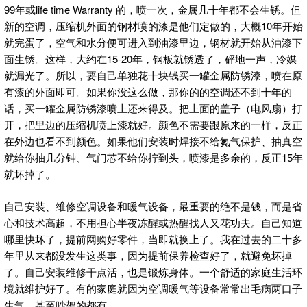
99年或life time Warranty 的，喷一次，金属几十年都不会生锈。但
新的空调，压缩机外面的钢材喷的漆是他们定做的，大概10年开始
就完蛋了，空气和水分便可进入到油漆里边，钢材就开始从油漆下
面生锈。这样，大约在15-20年，钢板就锈透了，砰地一声，冷媒
就漏光了。所以，要自己单独花十块钱买一罐金属防锈漆，喷在原
有漆的外面即可。如果你没这么做，那你的的空调还不到十年的
话，买一罐金属防锈漆喷上还来得及。把上面的盖子（电风扇）打
开，把里边的压缩机喷上漆就好。颜色不需要跟原来的一样，反正
在外边也看不到颜色。如果他们安装时焊接不给氮气保护、抽真空
就给你抽几分钟、气门芯不给你拧到头，喷漆是多余的，反正15年
就坏掉了。
自己安装、维修空调设备和暖气设备，最重要的绝不是钱，而是省
心和技术高超，不用担心半夜冻醒或热醒找人又花功夫。自己知道
哪里快坏了，提前网购好零件，当即就换上了。我在过去的二十多
年里从来都没发生这类事，因为提前保养检查好了，就避免坏掉
了。自己安装维修干点活，也是锻炼身体。一个舒适的家庭生活环
境就维护好了。有的家庭就因为空调暖气等设备常常出毛病两口子
生气，甚至吵架的都有。