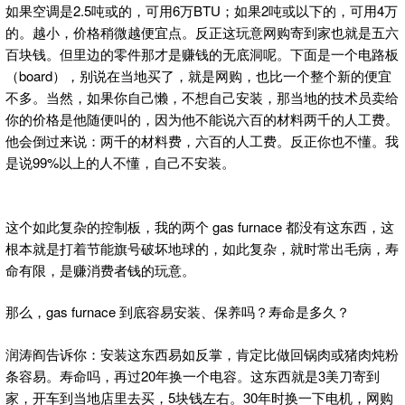
如果空调是2.5吨或的，可用6万BTU；如果2吨或以下的，可用4万
的。越小，价格稍微越便宜点。反正这玩意网购寄到家也就是五六
百块钱。但里边的零件那才是赚钱的无底洞呢。下面是一个电路板
（board），别说在当地买了，就是网购，也比一个整个新的便宜
不多。当然，如果你自己懒，不想自己安装，那当地的技术员卖给
你的价格是他随便叫的，因为他不能说六百的材料两千的人工费。
他会倒过来说：两千的材料费，六百的人工费。反正你也不懂。我
是说99%以上的人不懂，自己不安装。
这个如此复杂的控制板，我的两个 gas furnace 都没有这东西，这
根本就是打着节能旗号破坏地球的，如此复杂，就时常出毛病，寿
命有限，是赚消费者钱的玩意。
那么，gas furnace 到底容易安装、保养吗？寿命是多久？
润涛阎告诉你：安装这东西易如反掌，肯定比做回锅肉或猪肉炖粉
条容易。寿命吗，再过20年换一个电容。这东西就是3美刀寄到
家，开车到当地店里去买，5块钱左右。30年时换一下电机，网购