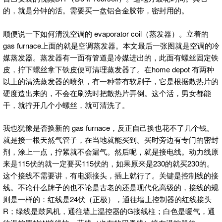
的，就是分钟的活。需要买一盘铝合金胶带，密封用的。
顺便说一下如何清洗空调的 evaporator coil（蒸发器）。立着的
gas furnace上面的就是空调蒸发器。本文最后一张图就是空调的冷
媒蒸发器。蒸发器有一面有管道是冷媒进出的，此面有螺丝固定铁
皮，拧下螺丝拿下铁皮便可清理蒸发器了。在home depot 有两种
以上的清洗蒸发器的喷剂，有一种带有软刷子，它是根据散热片的
硬度造出来的，不会在刷洗时把散热片弄倒。这个活，男女都能
干，就拧开几个小螺丝，就可清洗了。
我也犹豫是否换新的 gas furnace，反正自己换也花不了几个钱。
就是接一根天然气管子，在当地就能买到。买时旁边有专门的密封
剂，涂上一点，拧紧就不会漏气。然后呢，就是接电线。动力线原
来是115伏的就一定要买115伏的，如果原来是230的就买230的。
这个接线不需要讲，有电源接头，插上就行了。关键是控制线的接
线。不论什么牌子的也不论是古老的还是现代化高级的，接线的规
则是一样的：红线是24伏（正极），通往墙上控制器的红线接头
R；绿线是鼓风机，通往墙上温控器的G接线柱；白色是暖气，通