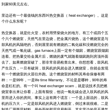
到家60美元左右。
里边还有一个最值钱的东西叫热交换器（ heat exchanger）。这是
个什么东东呢？
热交换器，就是灶火堂，农村用劈柴烧火的地方。有三个或四个五
个六个燃烧室，天然气在里边烧，把金属片烧热，这个燃烧室是与
鼓风机的风隔绝的，否则屋里就有燃烧的二氧化碳和没燃烧完全的
天然气或一氧化碳。gas furnace上面一定有个烟囱，燃烧室跟烟囱
连着。把热量交给金属片后，燃烧的废气就随着烟囱跑到房顶外面
去了。如果燃烧室破了，那非常容易检查出来。你想想看，鼓风机
产生压力，一旦有破洞，鼓风机的风就会进入燃烧室，你就会发现
有一个燃烧室的火苗往外跑。这个燃烧室的材料其寿命保修有两
种：一是99年，一是life time Warranty。不论是是哪种，90年的寿
命是杠杠的。有一个叫 heat exchanger scam，就是说技术员把燃
烧室拿出来让你看，上面有裂纹，他说一氧化碳会进入鼓风机的风
里而进入你的房间。事实上这有两个谎言：一个是上面说的，鼓风
机的压力大，一定是鼓风机的风进入燃烧室，倒过来就很难。二是
制造厂用两层材料，最外面的那层容易裂开，其实里边的是不透气