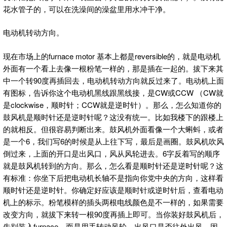
花水管子的，可以在洗澡间的澡盆里用水冲干净。
电动机转动方向。
现在市场上的furnace motor 基本上都是reversible的，就是电动机
外面有一个看上去像一根粉笔一样的，那是插在一起的。拔下来其
中一个转90度再插回去，电动机转动方向就反过来了。电动机上面
有图标，告诉你这个电动机黑线跟黑线接，是CW或CCW （CW就
是clockwise，顺时针；CCW就是逆时针）。那么，怎么知道你的
鼓风机是顺时针还是逆时针呢？这没有统一。比如我楼下的跟楼上
的就相反。但很容易判断出来。鼓风机外面看像一个大蝌蚪，或者
是一个6，我们写6的时候是从上往下写，最后是画圈。鼓风机吹风
倒过来，上面的开口是出风口，风从风轮进去。6字反着写的顺序
就是鼓风机转到的方向。那么，怎么看是顺时针还是逆时针呢？这
有标准：你坐下后把电动机长轴不是指向你党中央的方向，这样看
顺时针还是逆时针。你确定好应该是顺时针或逆时针后，查看电动
机上的标示。粉笔模样的插头两根电线颜色是不一样的，如果需要
改变方向，就拔下来转一根90度再插上即可。当你装好鼓风机后，
先别装入furnace，而是用手转动风轮，出风口是否往外出风。因