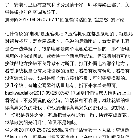
了，安装时里边有空气和水分没抽干净，即将寿终正寝了。关
键是多少年的空调系统了。
润涛阎2017-09-25 07:57:11回复悄悄话回复 ‘尘之极’ 的评论 :
估计你说的“电机”是压缩机吧？压缩机现在都是滚动的，就是几
对钢片挤压，寿命应该极长。你说的启动困难，看看新的电容
是否一边爆裂了，很多电容是两个电容造在一起的，那个管电
风扇的小的没问题。或者换一个新电容试试。但我猜测有可能
接线的地方接触不良导致有时断开。打开外面电容那个地方，
看看接线板是否有火花引起的痕迹，看看有没有锈斑，看看有
没有漏水进去。如果是那个地方接触不良，可能需要换新的。
没几个钱，当地空调零件店里都有。拆下来拿着去即可。
backwardation2017-09-25 07:47:17回复悄悄话您人情世故上面
看的清，不必要说的这么清。谁活着都不容易，就让花钱的继
续高高兴兴的花钱，赚钱的继续高高兴兴的赚钱吧。您讲话，
“一切都是身外之物。死后把骨灰往野地一撒，快速变成野花，
继续欣赏阳光明月”，谁又不是如此。
尘之极2017-09-25 07:25:58回复悄悄话请教一下大拿：空调最
近换了电容，可是有时候又不启动了（在给电时可以听见短促