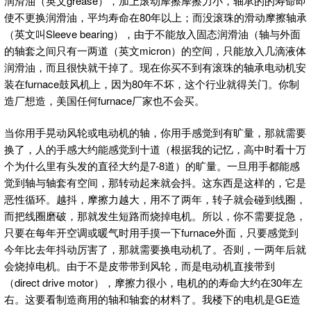
润滑油（英文grease），加上滚动摩擦摩擦力小，轴承的的寿命即
使不更换润滑油，平均寿命在80年以上；而没滚珠的滑动摩擦轴承
（英文叫Sleeve bearing），由于不能放入固态润滑油（轴与外面
的轴套之间只有一两道（英文micron）的空间，只能放入几滴液体
润滑油，而且很快就干掉了。现在你买不到有滚珠的轴承电动机安
装在furnace鼓风机上，因为80年不坏，这个行业就得关门。你制
造厂想造，美国任何furnace厂家也不会买。
当你用手晃动风轮或电动机的轴，你用手感觉到有旷量，那就需要
换了，人的手感大约能感觉到十道（根据我的记忆，高中时看十万
个为什么里有头发的直径大约是7-8道）的旷量。一旦用手都能感
觉到轴与轴套有空间，那转动起来就会抖。这东西是这样的，它是
恶性循环。越抖，摩擦力越大，用不了两年，转子就会碰到线圈，
而把线圈磨破，那就发生短路而烧掉电机。所以，你不需要捉急，
只要在每年开空调或暖气时用手摸一下furnace外面，只要感觉到
今年比去年抖动厉害了，那就需要换电动机了。否则，一两年后就
会烧掉电机。由于不是皮带带到风轮，而是电动机直接带到
（direct drive motor），摩擦力很小，电机的的寿命大约在30年左
右。这要看制造商用的轴和轴套的材料了。我楼下的电机是GE造