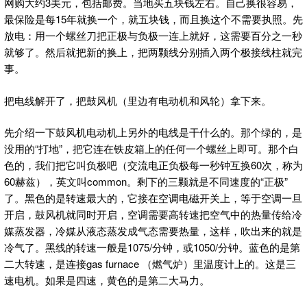
网购大约3美元，包括邮费。当地买五块钱左右。自己换很容易，
最保险是每15年就换一个，就五块钱，而且换这个不需要执照。先
放电：用一个螺丝刀把正极与负极一连上就好，这需要百分之一秒
就够了。然后就把新的换上，把两颗线分别插入两个极接线柱就完
事。
把电线解开了，把鼓风机（里边有电动机和风轮）拿下来。
先介绍一下鼓风机电动机上另外的电线是干什么的。那个绿的，是
没用的“打地”，把它连在铁皮箱上的任何一个螺丝上即可。那个白
色的，我们把它叫负极吧（交流电正负极每一秒钟互换60次，称为
60赫兹），英文叫common。剩下的三颗就是不同速度的“正极”
了。黑色的是转速最大的，它接在空调电磁开关上，等于空调一旦
开启，鼓风机就同时开启，空调需要高转速把空气中的热量传给冷
媒蒸发器，冷媒从液态蒸发成气态需要热量，这样，吹出来的就是
冷气了。黑线的转速一般是1075/分钟，或1050/分钟。蓝色的是第
二大转速，是连接gas furnace （燃气炉）里温度计上的。这是三
速电机。如果是四速，黄色的是第二大马力。