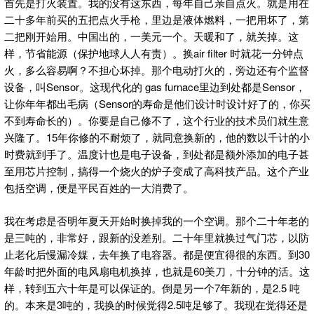
首先是打火装置。我的没有这东西，每年自己亲自点火。就是用在
二十多年前买的五把点火手枪，里边是液体燃料，一把用坏了，第
二把刚开始用。中国出的，一美元一个。天暖和了，就关掉。这
样，节省能源（保护地球人人有责）。换air filter 时就花一分钟点
火，多么容易啊？不担心坏掉。那个电动打火的，旁边还有个监督
设备，叫Sensor。这现代化的 gas furnace里边到处都是Sensor，
让你年年都出毛病（Sensor的寿命是他们设计时设计好了的，你买
不到寿命长的）。你要是自己修不了，这个行业的技术员们就生意
兴隆了。15年你修的不耐烦了，就同意换新的，他的数以千计的小
时费就到手了。温度计也是电子设备，到处都是额外添加的电子甚
至用芯片控制，搞得一个烧火的炉子变成了高科技产品。这个产业
包括空调，便是平民百姓的一大消费了。
我在考虑是否明年夏天开始时换掉我的一个空调。那个二十年老的
是三吨的，非常好，跟新的没差别。二十年里就换过气门芯，以防
止老化后慢漏冷媒，去年换了电容器。都是便宜得很的东西。到30
年龄时把外面的电风扇电机换掉，也就是60美刀，十分钟的活。这
样，转到五六十年是可以保证的。倒是另一个7年新的，是2.5 吨
的。本来是3吨的，我换的时候觉得2.5吨足够了。我现在觉得还是