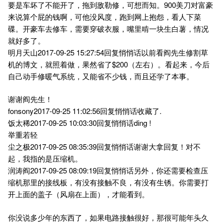
要是车坏了不能开了，拖到敌勒修，可想而知。900美刀对富豪
来说算个屁的钱啊，可他没风度，跑到网上抱怨，看人下菜
碟。开豪车去修车，需要穿破衣服，嘴里啃一块生白薯，情况
就好多了。
明月天山2017-09-25 15:27:54回复悄悄话以前看阎先生修割草
机的博文，就照着做，果然省了$200（左右）。看起来，今后
自己动手修暖气系统，又能省不少钱，而且还学了本事。
谢谢阎先生！
fonsony2017-09-25 11:02:56回复悄悄话收藏了.
饭太稀2017-09-25 10:03:30回复悄悄话ding !
举重若轻
尘之极2017-09-25 08:35:39回复悄悄话谢谢大拿回复！对不
起，我指的是压缩机。
润涛阎2017-09-25 08:09:19回复悄悄话另外，你还需要检查压
缩机那里的接线板，有没有接触不良，有没有生锈。你需要打
开上面的盖子（风扇在上面），才能看到。
你没说多少年的东西了，如果电路接触很好，那很可能年头久