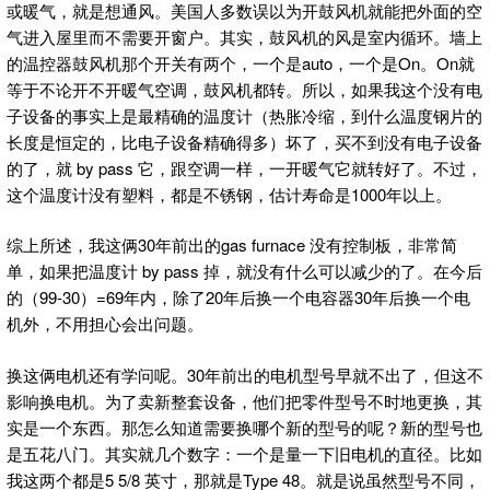
或暖气，就是想通风。美国人多数误以为开鼓风机就能把外面的空
气进入屋里而不需要开窗户。其实，鼓风机的风是室内循环。墙上
的温控器鼓风机那个开关有两个，一个是auto，一个是On。On就
等于不论开不开暖气空调，鼓风机都转。所以，如果我这个没有电
子设备的事实上是最精确的温度计（热胀冷缩，到什么温度钢片的
长度是恒定的，比电子设备精确得多）坏了，买不到没有电子设备
的了，就 by pass 它，跟空调一样，一开暖气它就转好了。不过，
这个温度计没有塑料，都是不锈钢，估计寿命是1000年以上。
综上所述，我这俩30年前出的gas furnace 没有控制板，非常简
单，如果把温度计 by pass 掉，就没有什么可以减少的了。在今后
的（99-30）=69年内，除了20年后换一个电容器30年后换一个电
机外，不用担心会出问题。
换这俩电机还有学问呢。30年前出的电机型号早就不出了，但这不
影响换电机。为了卖新整套设备，他们把零件型号不时地更换，其
实是一个东西。那怎么知道需要换哪个新的型号的呢？新的型号也
是五花八门。其实就几个数字：一个是量一下旧电机的直径。比如
我这两个都是5 5/8 英寸，那就是Type 48。就是说虽然型号不同，