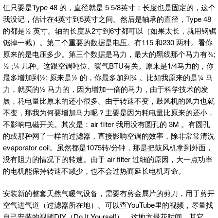
但只要是Type 48 的，直径就是 5 5/8英寸；长度也是固定的，这个
我没记，估计在4英寸到5英寸之间。然后是轴承的直径，Type 48
的都是½ 英寸。轴的长度从2寸到6寸都可以（如果太长，就用钢锯
锯掉一截）。第二个重要的数据是电压。有115 和230 两种。看你
原来的是电压多少。第三个数据是马力，最大的黑线那个马力有¾;
½ ;¼ 几种。这跟空调吨位、暖气BTU有关。原来是1/4马力的，你
最多增加到½; 原来是½ 的，你最多加到¾ 。比如我原来的是¼ 马
力，就买的½ 马力的，因为增加一倍的马力，由于科学技术的发
展，耗电量比原来的还小很多。由于转速不变，鼓风机的风力也就
不变，那我为何要增加马力呢？主要是因为耗电量比原来的还小，
不影响电磁开关。其次是：air filter 我用没有圆孔的 3M 。有圆孔
的或那种网子一样的过滤器，直接影响空调的效率，除非常常清洗
evaporator coil。虽然都是1075转/分钟，那是把鼓风机拿到外面，
没有阻力的情况下的转速。由于 air filter 过细的原因，大一点功率
的电机能保持转速不减少，也不会过热而延长电机寿命。
安装新的整套天然气暖气设备，需要有剪金属片的剪刀，用于剪开
空气进气道（过滤器所在地）。可以查YouTube里的视频，尽量找
自己安装的视频DIY（Do It Yourself）。这地方最花时间。其它