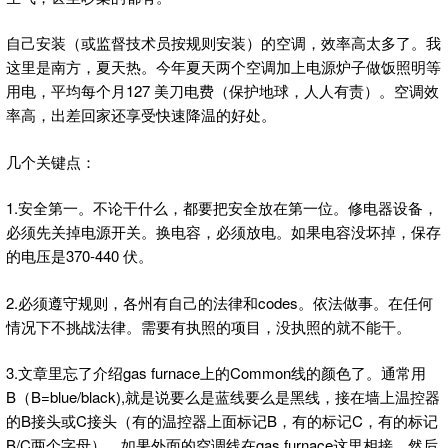
自己安装（或监督技术员按规则安装）的空调，效率高太多了。我
这里是南方，夏天热。今年夏天两个空调加上电源炉子做饭照明等
用电，平均每个月127 美刀电费（保护地球，人人有责）。空调效
率高，出差回家还享受快速降温的好处。
几个关键点：
1.安全第一。不论干什么，都要把安全放在第一位。修电器设备，
必须先关掉电源开关。换电容，必须放电。如果电容没坏掉，保存
的电压是370-440 伏。
2.必须遵守规则，各州有自己的法律和codes。依法做事。在任何
情况下不挑战法律。需要有执照的项目，没执照的就不能干。
3.文章里忘了介绍gas furnace上的Common线的颜色了。通常用
B（B=blue/black),就是说要么是蓝线要么是黑线，接在墙上温控器
的B接头或C接头（有的温控器上面标记B，有的标记C，有的标记
B/C两个字母），如果外面的空调线在gas furnace这里相接，然后