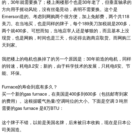
的，30年就需要换了；楼上阁楼那个也是30年老了，但垂直轴承的
方向用手摇动风轮，没有丝毫晃动，表明不需要换。这个是
Emerson造的。考虑到网购两个很方便，加上免邮费，两个共118
美刀。在当地买，也是同样的牌子，每个189美刀加税就是200多，
两个就400多。可想而知，当地店宰人还是够狠的，而且基本上没
现货，也是网购，时间也是三天，你还得去跑商店取货。而网购三
天到家。
我把楼上的电机也换掉了的另一个原因是：30年前造的电机，同样
的转速，耗电8.2安；新的，由于科学技术的发展，只耗电6安。节
能、环保。
Furnace的寿命到底有多久？
买一个新的gas furnace，在美国是400多到600多（包括邮寄到家
的费用）。这根据暖气热量/空调吨位的大小。下面是空调 3 吨所
需要的gas furnace 是8万BTU：
这个牌子不错，以前是美国名牌，后来被日本收购，现在是日本公
司美国造。