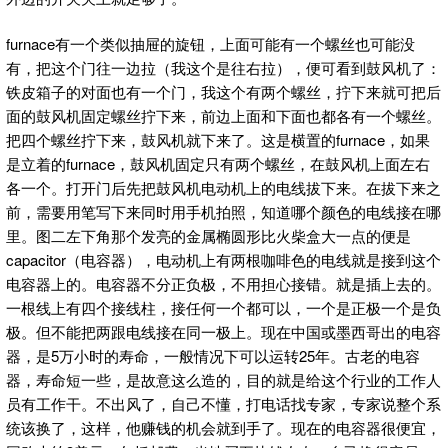
furnace有一个类似抽屉的旋钮，上面可能有一个螺丝也可能没
有，把这个门往一边拉（我这个是往右拉），便可看到鼓风机了：
铁皮箱子的对面也有一个门，我这个有两个螺丝，拧下来就可把后
面的鼓风机固定螺丝拧下来，前边上面和下面也都各有一个螺丝。
把四个螺丝拧下来，鼓风机就下来了。这是横置的furnace，如果
是立着的furnace，鼓风机固定只有两个螺丝，在鼓风机上面左右
各一个。打开门后先把鼓风机电动机上的电线拔下来。在拔下来之
前，需要用笔写下来同时用手机拍照，知道哪个颜色的电线接在哪
里。图二左下角那个发亮的金属椭圆形比火柴盒大一点的便是
capacitor（电容器），电动机上有两根咖啡色的电线就是接到这个
电容器上的。电容器不分正负极，不用担心接错。就是插上去的。
一根线上有四个接线柱，接任何一个都可以，一个是正极一个是负
极。但不能把两跟电线接在同一极上。现在中国或墨西哥出的电容
器，是5万小时的寿命，一般情况下可以运转25年。古老的电容
器，寿命短一些，是故意这么造的，目的就是给这个行业的工作人
员有工作干。不出风了，自己不懂，打电话找专家，专家说整个系
统该换了，这样，他赚钱的机会就到手了。现在的电容器很便宜，