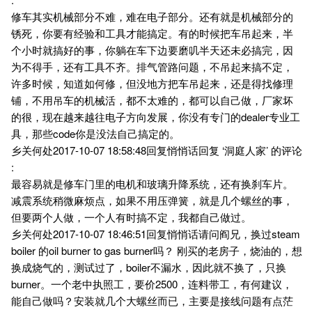
修车其实机械部分不难，难在电子部分。还有就是机械部分的
锈死，你要有经验和工具才能搞定。有的时候把车吊起来，半
个小时就搞好的事，你躺在车下边要磨叽半天还未必搞完，因
为不得手，还有工具不齐。排气管路问题，不吊起来搞不定，
许多时候，知道如何修，但没地方把车吊起来，还是得找修理
铺，不用吊车的机械活，都不太难的，都可以自己做，厂家坏
的很，现在越来越往电子方向发展，你没有专门的dealer专业工
具，那些code你是没法自己搞定的。
乡关何处2017-10-07 18:58:48回复悄悄话回复 ‘洞庭人家’ 的评论
:
最容易就是修车门里的电机和玻璃升降系统，还有换刹车片。
减震系统稍微麻烦点，如果不用压弹簧，就是几个螺丝的事，
但要两个人做，一个人有时搞不定，我都自己做过。
乡关何处2017-10-07 18:46:51回复悄悄话请问阎兄，换过steam
boiler 的oil burner to gas burner吗？ 刚买的老房子，烧油的，想
换成烧气的，测试过了，boiler不漏水，因此就不换了，只换
burner。一个老中执照工，要价2500，连料带工，有何建议，
能自己做吗？安装就几个大螺丝而已，主要是接线问题有点茫