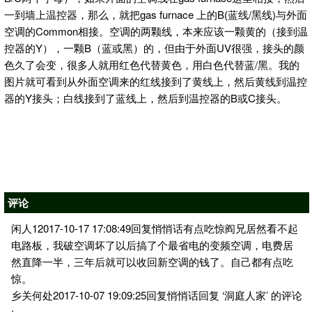
一到墙上温控器，那么，就把gas furnace 上的B(蓝线/黑线)与外面
空调的Common相接。空调的两颗线，本来应该一颗黄的（接到温
控器的Y），一颗B（蓝或黑）的，但由于外面UV很强，接头的颜
色久了会变，很多人就用红色代替黄色，用白色代替蓝/黑。我的
图片就可看到从外面空调来的红线接到了黄线上，然后黄线到温控
器的Y接头；白线接到了蓝线上，然后到温控器的B或C接头。
评论
闲人12017-10-17 17:08:49回复悄悄话有点吃惊阎兄居然看不起
电路板，我破空调坏了以后搞了个最省电的变频空调，电费居
然直降一半，三年后就可以收回新空调的钱了。自己都有点吃
惊。
乡关何处2017-10-07 19:09:25回复悄悄话回复 ‘洞庭人家’ 的评论
: