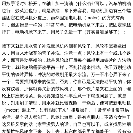
用扳手逆时针松开，在轴上加一滴油（什么油都可以，汽车的机油
也行，炒菜油也行，就是滑溜，拿下来容易。电动机那边有三个螺
丝固定在鼓风机外皮上。虽然固定电动机（motor）的方式有两
种，但逻辑是一样的，非常简单。把电动机拿下来后，把固定螺丝
拧开，电动机就下来了。用尺子先量一下（其实目测足够了）：
接下来就是用水管子冲洗鼓风机内侧和风轮了。风轮不需要拿出
来，用自来水浇花的管子冲洗。注意一点：风轮上有一个或几个铁
片，那可是动平衡的，就是风轮出厂后每个都得用加铁片的方法动
平衡，就跟轮胎需要动平衡一样，否则转起来抖动。你千万别把动
平衡的铁片弄掉，冲洗的时候别用最大水流。万一不小心弄下来了
一个，需要找到原来的位置。否则，你自己是无法做动平衡的，你
没有仪器。那你就得买新的鼓风机了。那个铁片是夹在上面的，理
论上讲应该很紧。你只要知道这件事注意一下就没问题了。就是
说，别用刷子清理，用水冲就比较保险。干燥后，便可把新电动机
（motor）装上了。过程跟卸下来时相反操作。非常简单非常容易
的活。是个男人都能干。风轮比较重，得有点肌肉，不适合女性干
这又脏又累的活（家里没男人的话，自己也可以干。或者找男性朋
友帮忙把风轮拿下来、装上去，其它的部分男女都能干）。没有浇