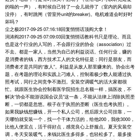
的嗡的一声），有时候自己转了一会儿就停了（室内的风扇却
没停），有时跳闸（管室外unit的breaker)。电机难道会时好时
坏吗？
尘之极2017-09-25 07:16:18回复悄悄话顶阎大拿！
润涛阎2017-09-25 07:09:03回复悄悄话教科书只是理论。而且
也是这个行业的人写的，不会跟行业的协会（association）过
不去。都是一家人，当然为自己的利益说话。任何行业，赚的
是消费者的钱，西方技术工人的文化特征是：同行是朋友，而
消费者才是共同的“敌人”。利益是从敌人那里赚来的。协会出考
题，在考题的理论和实践上刁难人，控制着极少数人能通过执
照考试，同行之间竞争不激烈。安装空调暖气的活大家都很
忙。就跟医生协会控制着医学院招生总名额一样，搞医改，不
解决“协会不能游说国会议员”这一条，不能从法律上消除执照垄
断，一切都是忽悠。根子在于执照的垄断（医生也考执照）。
如果我缺钱想赚钱，开一个私人公司，然后跟大公司挂靠，一
天哪怕就安装一个，找一个干体力活的，给他200，我收3000，
比他人便宜点，活干得好点，感觉良心上舒服点。夏天安装空
调，冬天安装暖气，来钱比医生多得多，也轻松多了。最多接