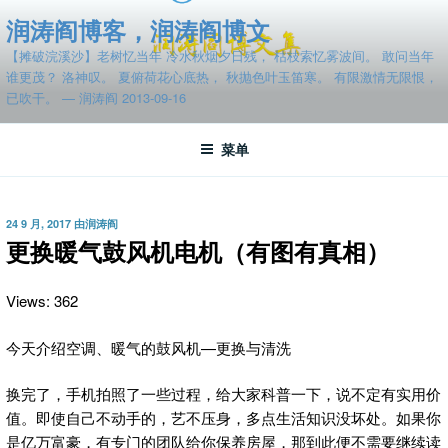
跳
润涛阎博客，润涛阎博文
至
【摊破浣溪沙】老树忆当年 冷水秋烟夕日残， 枯枝索忆雾波间。 敢问当年
内
谁更茂？ 洛神叹。 夏俯荷花心底热， 秋抛色叶玉笛寒。 有限激情无限恨，
容
已吹干。 — 润涛阎 2013-09-16
菜单
发
24 9 月, 2017
由
润涛阎
布
更换暖气鼓风机电机（有图有真相）
于
Views: 362
今天介绍空调、暖气的鼓风机—更换与清洗
换完了，手机拍照了一些过程，给大家科普一下，说不定有实用价
值。即使自己不动手的，艺不压身，多点生活知识没坏处。如果你
是亿万富豪，有专门的团队给你保养房屋，那到此便不需要继续读