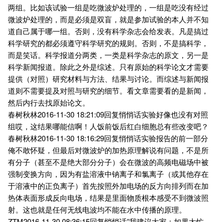
两组。比如该试验一组是吃微波炉处理的，一组是吃没有经过
微波炉处理的，而是必须是双盲，就是参加试验的本人并不知
道自己属于哪一组。否则，没有科学杂志会给发表。凡是搞过
科学研究的都必须遵守科学研究的规则。否则，不是搞科学，
而是笑话。科学报道分两类，一类是科学杂志的原文，另一是
科学新闻报道。除此之外是综述。只有原始的科学论文才需要
提供（对照）研究材料与方法、结果与讨论。而综述与新闻报
道则不需要提及对照与研究的细节。看文章需要看的是新闻，
然后内行去找原始论文。
春树秋林2016-11-30 18:21:09回复悄悄话实验好像也没有对照
组哎，这结果哪能信啊！人饭前饭后红白细胞总有些改变吧？
春树秋林2016-11-30 18:16:29回复悄悄话实验报告的前一部分
俺不敢怀疑，但最后对微波炉的加热原理解说有问题，不是所
有分子（甚至不是绝大部分分子）会在微波的高频电磁场中被
强制变换方向，因为有盐溶液中钠离子和氯离子（或其他存在
于溶液中的正负离子）首先按照外加电场的反方向排列而在加
热体表面形成反向电场，结果是里面物质根本感受不到微波照
射。这也就是任何无线电波均不能在水中传播的原理。
ZTM2016-11-30 08:36:15回复悄悄话”我建议大家：如果太忙，