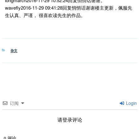
longmarch2016-11-29 10:52:24回复悄悄话谢谢。
wavefly2016-11-29 09:41:28回复悄悄话谢谢楼主更新，佩服先
生认真、严谨， 很喜欢读先生的作品。
分
杂文
类
订阅
Login
请登录评论
0
评论