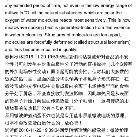
any extended period of time, not even in the low energy range of
milliwatts.”Of all the natural substances-which are polar-the
oxygen of water molecules reacts most sensitively. This is how
microwave cooking heat is generated-friction from this violence
in water molecules. Structures of molecules are torn apart,
molecules are forcefully deformed (called structural isomerism)
and thus become impaired in quality.
春树秋林2016-11-29 19:59:55回复悄悄话微波炉对食品的不安
全性只可能发生在对蛋白极性分子运动的直接操控（几个G频率
的外加电场极性变动）而引起可能的变性。但对我们大多数的
饭菜加热而言，里面的盐分均以钠离子和氯离子形式存在，在
微波形成的交变电场中会形成反向的离子电场使得里面的食物
分子处于屏蔽，不会直接收到微波影响，因此加热只是从表面
的盐离子开始并向里面传递热量（分子动能），这与传统的用
锅烧菜的传热机理没有本质的不同。
我用微波炉煮鸡蛋不炸也就是应用盐水屏蔽微波电场的原理。
根本不会改变蛋白质什么的，放心吧！
润涛阎2016-11-29 19:39:34回复悄悄话我的感觉是：微波炉即