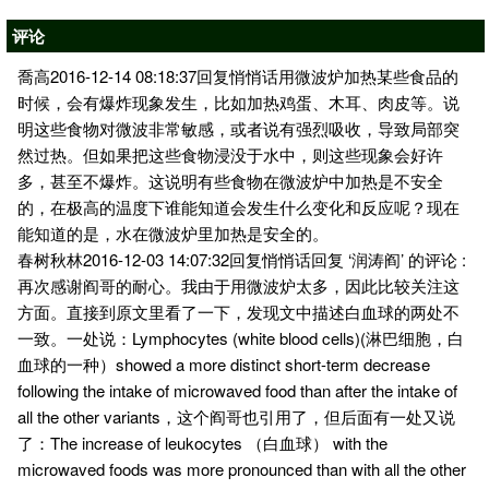
评论
喬高2016-12-14 08:18:37回复悄悄话用微波炉加热某些食品的
时候，会有爆炸现象发生，比如加热鸡蛋、木耳、肉皮等。说
明这些食物对微波非常敏感，或者说有强烈吸收，导致局部突
然过热。但如果把这些食物浸没于水中，则这些现象会好许
多，甚至不爆炸。这说明有些食物在微波炉中加热是不安全
的，在极高的温度下谁能知道会发生什么变化和反应呢？现在
能知道的是，水在微波炉里加热是安全的。
春树秋林2016-12-03 14:07:32回复悄悄话回复 ‘润涛阎’ 的评论 :
再次感谢阎哥的耐心。我由于用微波炉太多，因此比较关注这
方面。直接到原文里看了一下，发现文中描述白血球的两处不
一致。一处说：Lymphocytes (white blood cells)(淋巴细胞，白
血球的一种）showed a more distinct short-term decrease
following the intake of microwaved food than after the intake of
all the other variants，这个阎哥也引用了，但后面有一处又说
了：The increase of leukocytes （白血球） with the
microwaved foods was more pronounced than with all the other