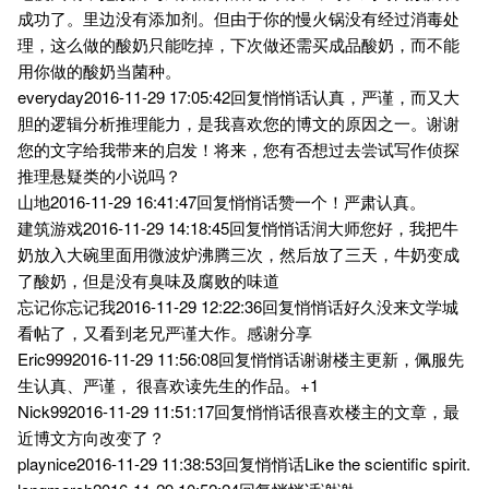
成功了。里边没有添加剂。但由于你的慢火锅没有经过消毒处
理，这么做的酸奶只能吃掉，下次做还需买成品酸奶，而不能
用你做的酸奶当菌种。
everyday2016-11-29 17:05:42回复悄悄话认真，严谨，而又大
胆的逻辑分析推理能力，是我喜欢您的博文的原因之一。谢谢
您的文字给我带来的启发！将来，您有否想过去尝试写作侦探
推理悬疑类的小说吗？
山地2016-11-29 16:41:47回复悄悄话赞一个！严肃认真。
建筑游戏2016-11-29 14:18:45回复悄悄话润大师您好，我把牛
奶放入大碗里面用微波炉沸腾三次，然后放了三天，牛奶变成
了酸奶，但是没有臭味及腐败的味道
忘记你忘记我2016-11-29 12:22:36回复悄悄话好久没来文学城
看帖了，又看到老兄严谨大作。感谢分享
Eric9992016-11-29 11:56:08回复悄悄话谢谢楼主更新，佩服先
生认真、严谨， 很喜欢读先生的作品。+1
Nick992016-11-29 11:51:17回复悄悄话很喜欢楼主的文章，最
近博文方向改变了？
playnice2016-11-29 11:38:53回复悄悄话Like the scientific spirit.