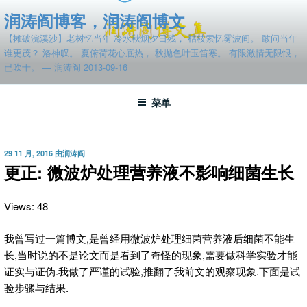
跳
润涛阎博客，润涛阎博文
至
【摊破浣溪沙】老树忆当年 冷水秋烟夕日残， 枯枝索忆雾波间。 敢问当年
内
谁更茂？ 洛神叹。 夏俯荷花心底热， 秋抛色叶玉笛寒。 有限激情无限恨，
容
已吹干。 — 润涛阎 2013-09-16
菜单
发
29 11 月, 2016
由
润涛阎
布
更正: 微波炉处理营养液不影响细菌生长
于
Views: 48
我曾写过一篇博文,是曾经用微波炉处理细菌营养液后细菌不能生
长,当时说的不是论文而是看到了奇怪的现象,需要做科学实验才能
证实与证伪.我做了严谨的试验,推翻了我前文的观察现象.下面是试
验步骤与结果.