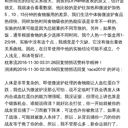
和所得出的结论关系很大。我查到Dr.Hertel发表的原文，估计是
德文。我就凑合着看数据。他比较的是炉灶加热和微波炉加热
5，10，15分钟的食物服用的差异。我们生活中体验微波炉食品
热得快。同样加热时间食物吸收的热能应该是非常不一样的。
实验的结果可能是因为总能量的不同导致的。另外，如果热
饭，通常根据食物的多少选择不同时间。我个人热一个饭盒用1-
2分钟。实验中没有这个点，我感觉是个欠缺。它没有做出量效
关系曲线。因此，在日常使用中他的实验结论可能不成立。个
人浅见，和涛哥探讨。
枕寒流2016-11-30 03:31:26回复悄悄话赞科学精神！
润涛阎2016-11-30 02:36:59回复悄悄话回复 ‘race2010’ 的评论 :
人体是非常复杂的。即使微波炉处理的食物能让人血红蛋白下
跌，我也认为微波炉没那么可怕，说不定临时下跌会诱发人体
内合成血红蛋白的能力增强呢。我没证据，但理论上讲也算是
个锻炼机会。谁能说得清？就好比去打仗，你一开始就被你的
战友背后捅了一刀而败下阵来，可这也许你被救活了。如果去
了战场，可能就被敌人杀掉了。所以，从背后捅你一刀的你的
战友等于救了你的命。所以，我不管那么多，新命运就行了。