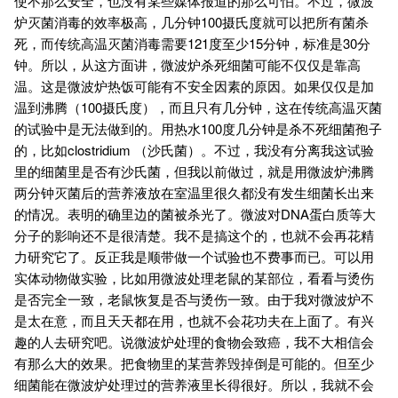
使不那么安全，也没有某些媒体报道的那么可怕。不过，微波
炉灭菌消毒的效率极高，几分钟100摄氏度就可以把所有菌杀
死，而传统高温灭菌消毒需要121度至少15分钟，标准是30分
钟。所以，从这方面讲，微波炉杀死细菌可能不仅仅是靠高
温。这是微波炉热饭可能有不安全因素的原因。如果仅仅是加
温到沸腾（100摄氏度），而且只有几分钟，这在传统高温灭菌
的试验中是无法做到的。用热水100度几分钟是杀不死细菌孢子
的，比如clostridium （沙氏菌）。不过，我没有分离我这试验
里的细菌里是否有沙氏菌，但我以前做过，就是用微波炉沸腾
两分钟灭菌后的营养液放在室温里很久都没有发生细菌长出来
的情况。表明的确里边的菌被杀光了。微波对DNA蛋白质等大
分子的影响还不是很清楚。我不是搞这个的，也就不会再花精
力研究它了。反正我是顺带做一个试验也不费事而已。可以用
实体动物做实验，比如用微波处理老鼠的某部位，看看与烫伤
是否完全一致，老鼠恢复是否与烫伤一致。由于我对微波炉不
是太在意，而且天天都在用，也就不会花功夫在上面了。有兴
趣的人去研究吧。说微波炉处理的食物会致癌，我不大相信会
有那么大的效果。把食物里的某营养毁掉倒是可能的。但至少
细菌能在微波炉处理过的营养液里长得很好。所以，我就不会