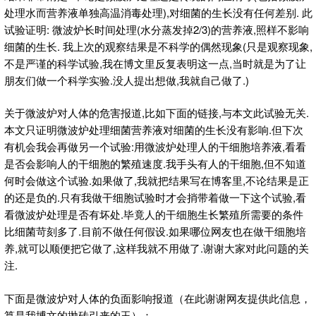
处理水而营养液单独高温消毒处理),对细菌的生长没有任何差别. 此
试验证明: 微波炉长时间处理(水分蒸发掉2/3)的营养液,照样不影响
细菌的生长. 我上次的观察结果是不科学的偶然现象(只是观察现象,
不是严谨的科学试验,我在博文里反复表明这一点,当时就是为了让
朋友们做一个科学实验.没人提出想做,我就自己做了.)
关于微波炉对人体的危害报道,比如下面的链接,与本文此试验无关.
本文只证明微波炉处理细菌营养液对细菌的生长没有影响.但下次
有机会我会再做另一个试验:用微波炉处理人的干细胞培养液,看看
是否会影响人的干细胞的繁殖速度.我手头有人的干细胞,但不知道
何时会做这个试验.如果做了,我就把结果写在博客里,不论结果是正
的还是负的.只有我做干细胞试验时才会捎带着做一下这个试验,看
看微波炉处理是否有坏处.毕竟人的干细胞生长繁殖所需要的条件
比细菌苛刻多了.目前不做任何假设.如果哪位网友也在做干细胞培
养,就可以顺便把它做了,这样我就不用做了.谢谢大家对此问题的关
注.
下面是微波炉对人体的负面影响报道（在此谢谢网友提供此信息，
算是我博文的抛砖引来的玉）：