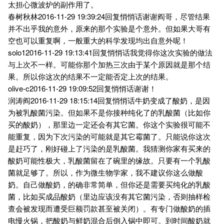
太担心微波炉的副作用了。
春树秋林2016-11-29 19:39:24回复悄悄话谢谢阎哥，尽管结果
并不出乎我的意外，原来的那个实验是个意外。但如果大哥有
空也可以重复啊，一般重大的科学发现均出自意外呢！
solo12016-11-29 19:13:41回复悄悄话我觉得你这次实验的做法
与上次不一样。可能你那个加热三次由于某个原因就是那个结
果。所以你这次的结果不一定能否定上次的结果。
olive-c2016-11-29 19:09:52回复悄悄话谢谢！
润涛阎2016-11-29 18:15:14回复悄悄话牛奶变成了酸奶，是因
为被乳酸菌污染。但如果不是你接种纯化了的乳酸菌（比如你
买的酸奶），那里边一定还会有其它菌。你这个实验很可能不
能重复，因为下次污染的可能就是其它霉菌了。只能说你这次
是赶巧了，刚好碰上了污染的是乳酸菌。我猜测你家有买来的
酸奶可能性极大，乳酸菌留在了碗里的缘故。只要有一个乳酸
菌就足够了。所以，作为微生物学家，我不建议你这么做酸
奶。自己做酸奶，的确非常简单，但你还是需要买纯化的乳酸
菌，比如买成品酸奶（里边应该没有其它菌污染，否则抽样检
查会被发现而遭受巨额罚款甚至被关闭）。有专门做酸奶的插
电慢火锅，把酸奶与鲜奶混合后倒入锅中即可。到时间酸奶就