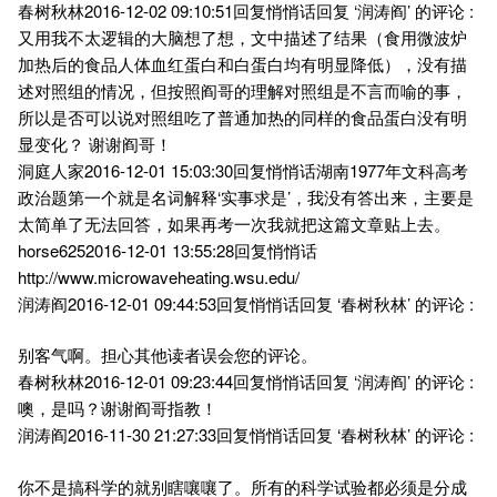
春树秋林2016-12-02 09:10:51回复悄悄话回复 ‘润涛阎’ 的评论 :
又用我不太逻辑的大脑想了想，文中描述了结果（食用微波炉
加热后的食品人体血红蛋白和白蛋白均有明显降低），没有描
述对照组的情况，但按照阎哥的理解对照组是不言而喻的事，
所以是否可以说对照组吃了普通加热的同样的食品蛋白没有明
显变化？ 谢谢阎哥！
洞庭人家2016-12-01 15:03:30回复悄悄话湖南1977年文科高考
政治题第一个就是名词解释‘实事求是’，我没有答出来，主要是
太简单了无法回答，如果再考一次我就把这篇文章贴上去。
horse6252016-12-01 13:55:28回复悄悄话
http://www.microwaveheating.wsu.edu/
润涛阎2016-12-01 09:44:53回复悄悄话回复 ‘春树秋林’ 的评论 :
别客气啊。担心其他读者误会您的评论。
春树秋林2016-12-01 09:23:44回复悄悄话回复 ‘润涛阎’ 的评论 :
噢，是吗？谢谢阎哥指教！
润涛阎2016-11-30 21:27:33回复悄悄话回复 ‘春树秋林’ 的评论 :
你不是搞科学的就别瞎嚷嚷了。所有的科学试验都必须是分成