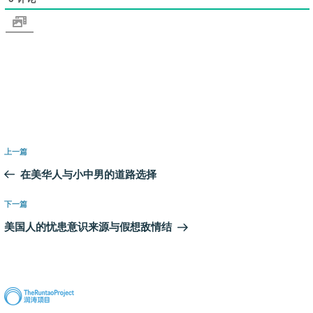
文
上
上一篇
章
一
在美华人与小中男的道路选择
导
篇
航
文
下
下一篇
章
一
美国人的忧患意识来源与假想敌情结
篇
文
章