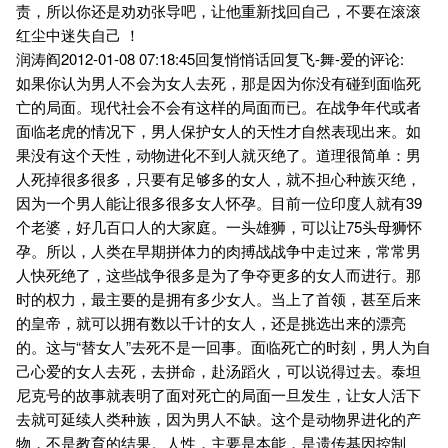
责，所以你还是劝劝张导吧，让他重新找回自己，不要在滚滚
红尘中迷失自己 ！
润涛阎2012-01-08 07:18:45回复悄悄话回复飞-舞-爱的评论:
如果你认为男人不会为女人去死，那是因为你没有碰到面临死
亡的局面。现代社会不会有这样的局面而已。在战争年代或者
面临老虎的情况下，男人保护女人的天性才自然表现出来。如
果没有这个天性，动物进化不到人就灭绝了。道理很简单：男
人死掉很多很多，只要有足够多的女人，就不担心种族灭绝，
因为一个男人能让很多很多女人怀孕。目前一位印度人就有39
个老婆，好几百口人的大家庭。一头雄狮，可以让75头母狮怀
孕。所以，人类在早期拼体力的肉搏战战争中走过来，常常男
人快死绝了，这些战争很多是为了争夺更多的女人而进行。那
时的权力，最主要的是拥有多少女人。当上了首领，甚至后来
的皇帝，就可以拥有数以千计的女人，还是挑选出来的漂亮
的。这与“替女人”去死不是一回事。面临死亡的时刻，男人为自
己心爱的女人去死，去拼命，赴汤蹈火，可以说得过去。泰坦
尼克号的故事就表明了面对死亡的局面一旦发生，让女人活下
去就可延续人类种族，因为男人不缺。这个是动物界进化的产
物，不是教育的结果。人性，主要是本能，是遗传基因控制