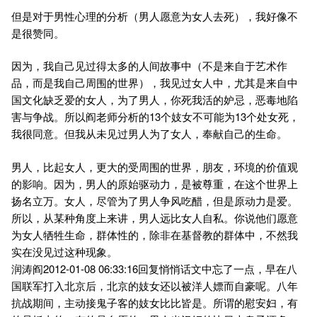
但是对于男性心理的分析（男人愿意为女人去死），我好像不
是很赞同。
因为，我自己见过得太多的人间故事中（不是来自于艺术作
品，而是我自己周围的世界），我见过女人中，尤其是来自中
国文化缺乏爱的女人，为了男人，你死我活的妒忌，恶毒地陷
害与争战。所以阎老师分析的13个妓女不可能为13个处女死，
我很同意。但我从未见过男人为了女人，奉献自己的生命。
男人，比起女人，更大的受周围的世界，朋友，环境的价值观
的影响。因为，男人的原始驱动力，是被尊重，在这个世界上
扬名立万。女人，尽管为了男人争风吃醋，但是原动力是爱。
所以，从某种角度上来讲，男人远比女人自私。你说他们愿意
为女人牺牲生命，群体性的，除非在基督教的群体中，不然我
实在没见过这种现象。
润涛阎2012-01-08 06:33:16回复悄悄话文中忘了一点，早在八
国联军打入北京后，北京的妓女还以被洋人嫖而自豪呢。八年
抗战期间，主动接鬼子客的妓女比比皆是。所谓的慰安妇，有