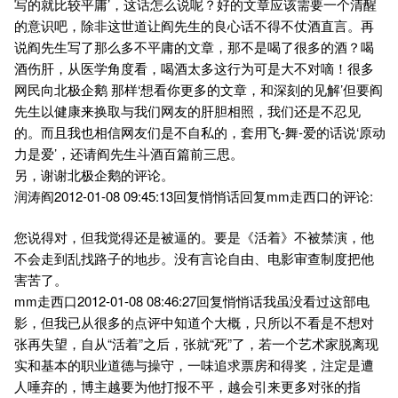
写的就比较平庸’，这话怎么说呢？好的文章应该需要一个清醒
的意识吧，除非这世道让阎先生的良心话不得不仗酒直言。再
说阎先生写了那么多不平庸的文章，那不是喝了很多的酒？喝
酒伤肝，从医学角度看，喝酒太多这行为可是大不对嘀！很多
网民向北极企鹅 那样‘想看你更多的文章，和深刻的见解’但要阎
先生以健康来换取与我们网友的肝胆相照，我们还是不忍见
的。而且我也相信网友们是不自私的，套用飞-舞-爱的话说‘原动
力是爱’，还请阎先生斗酒百篇前三思。
另，谢谢北极企鹅的评论。
润涛阎2012-01-08 09:45:13回复悄悄话回复mm走西口的评论:
您说得对，但我觉得还是被逼的。要是《活着》不被禁演，他
不会走到乱找路子的地步。没有言论自由、电影审查制度把他
害苦了。
mm走西口2012-01-08 08:46:27回复悄悄话我虽没看过这部电
影，但我已从很多的点评中知道个大概，只所以不看是不想对
张再失望，自从“活着”之后，张就“死”了，若一个艺术家脱离现
实和基本的职业道德与操守，一味追求票房和得奖，注定是遭
人唾弃的，博主越要为他打报不平，越会引来更多对张的指