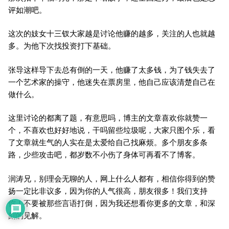
评如潮吧。
这次的妓女十三钗大家越是讨论他赚的越多，关注的人也就越
多。为他下次找投资打下基础。
张导这样导下去总有倒的一天，他赚了太多钱，为了钱失去了
一个艺术家的操守，他迷失在票房里，他自己应该清楚自己在
做什么。
这里讨论的都离了题，有意思吗，博主的文章喜欢你就赞一
个，不喜欢也好好地说，干吗留些垃圾呢，大家只图个乐，看
了文章就生气的人实在是太爱给自己找麻烦。多个朋友多条
路，少些攻击吧，都岁数不小伤了身体可再看不了博客。
润涛兄，别理会无聊的人，网上什么人都有，相信你得到的赞
扬一定比非议多，因为你的人气很高，朋友很多！我们支持
你！不要被那些言语打倒，因为我还想看你更多的文章，和深
刻的见解。