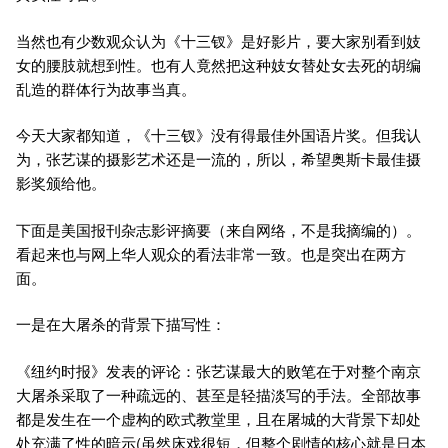
当然也有少数观众认为《十三钗》是好影片，要大家别看到妓
女的腰肢就想到性。也有人竟然把这种妓女替处女去死的胡编
乱造的群体行为故事当真。
今天大家都知道，《十三钗》没有得最佳外国语片奖。但我认
为，张艺谋的摄影艺术还是一流的，所以，希望奥斯卡最佳摄
影奖颁给他。
下面是美国报刊杂志影评摘要（来自网络，不是我摘编的）。
看起来也与网上华人观众的看法非常一致。也是突出在两方
面。
一是在大屠杀的背景下描写性：
《纽约时报》发表的评论：张艺谋最大的败笔在于对整个南京
大屠杀采取了一种疏远的、甚至是轻描淡写的手法。全部故事
都是发生在一个虚构的欧式教堂里，且在屠城的大背景下却处
处充满了性的暗示(虽然床戏很短，但整个剧情的核心就是日本