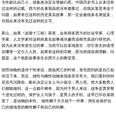
为年龄比自己小，就集体决定去替她们死。中国历史书上从来没有
过这样的记载。西方的名著我虽然没有都看过，但我反复思考这个
问题，如果有过这样的历史真实故事，那一定会被很多名著提及，
但我从来没有见过这样的文字。
那么，如果《金陵十三钗》获奖，会有很多西方的社会学家、心理
学家、人文学家对这样的真实故事感兴趣而追根究底进行研究的。
因为从来没有发生过的事，当然可以在某地发生，但它发生的道理
在哪里一定引人入胜。如果有这样的宗教，那当然很容易理解。问
题是，这个电影故事发生在西方人的教堂里。
按照动物的遗传个性来说，面临死亡的时候，首先想到的是自己如
何活下来。而且，雄性与雌性动物表现差异非常大。我们看到坦特
尼克号沉降前，船长决定让女人与小孩活，男人死。绝大多数男人
们都能做到。这一点都不稀奇，因为对于男人来说，战争是贯穿整
个进化过程的。保护女人与孩子，是男人的天职。这早已印在基因
里了，是动物的本性。 雄性狮子天天就干一件事：用生命保护自
己的领地里的雌性狮子和自己的幼狮。