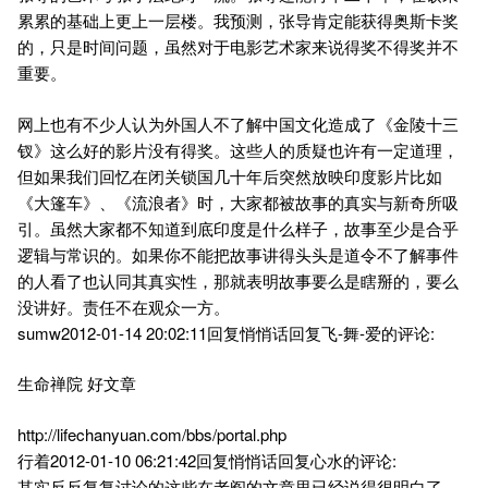
累累的基础上更上一层楼。我预测，张导肯定能获得奥斯卡奖
的，只是时间问题，虽然对于电影艺术家来说得奖不得奖并不
重要。
网上也有不少人认为外国人不了解中国文化造成了《金陵十三
钗》这么好的影片没有得奖。这些人的质疑也许有一定道理，
但如果我们回忆在闭关锁国几十年后突然放映印度影片比如
《大篷车》、《流浪者》时，大家都被故事的真实与新奇所吸
引。虽然大家都不知道到底印度是什么样子，故事至少是合乎
逻辑与常识的。如果你不能把故事讲得头头是道令不了解事件
的人看了也认同其真实性，那就表明故事要么是瞎掰的，要么
没讲好。责任不在观众一方。
sumw2012-01-14 20:02:11回复悄悄话回复飞-舞-爱的评论:
生命禅院 好文章
http://lifechanyuan.com/bbs/portal.php
行着2012-01-10 06:21:42回复悄悄话回复心水的评论:
其实反反复复讨论的这些在老阎的文章里已经说得很明白了，