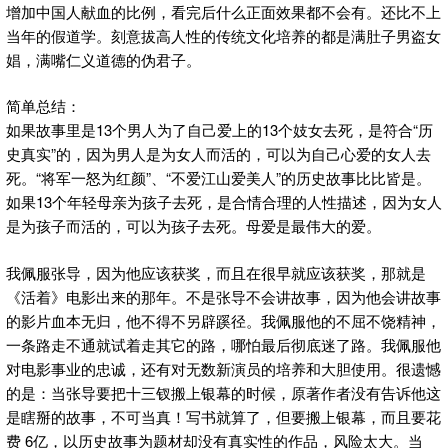
增加中国人献血的比例，看完后什么正面效果都不会有。还比不上
当年的假道学。刻意拔高人性的传统文化培养的都是满肚子男盗女
娼，满嘴仁义道德的伪君子。
简单总结：
如果故事里是13个男人为了自己爱上的13个妓女去死，是符合“历
史真实”的，因为男人是为女人而活的，可以为自己心爱的女人去
死。“将军一怒为红颜”、“不爱江山爱美人”的历史故事比比皆是。
如果13个年轻母亲为孩子去死，是合情合理的人性描述，因为女人
是为孩子而活的，可以为孩子去死。母爱是最伟大的爱。
我佩服张导，因为他应该获奖，而且在很早就应该获奖，那就是
《活着》电影出来的那年。不是张导不会讲故事，因为他会讲故事
的影片血本无归，他不得不另辟蹊径。我佩服他的不屈不饶精神，
一条路走不通就试着走其它的路，哪怕最后彻底迷了路。我佩服他
对电影事业的忠诚，还有对无数新演员的培养和大胆使用。很遗憾
的是：当张导要把十三钗搬上银幕的时候，原著作者没有告诉他这
是瞎掰的故事，不可当真！写书就算了，但要搬上银幕，而且要花
费 6亿，以历史故事为题材却没有真实性的作品，风险太大。当