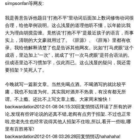
simpsonfan等网友:
我是善意告诉他题目“打抱不平”里动词后面加上数词修饰动词很
合理，给他举例说明。这么浅显的道理他听不懂，以年龄比我
大为理由胡搅蛮缠。竟然说“打抱不平”是最近孩子的语言，而事
实上，清朝的大文豪就用过了。《辞源》、《辞海》里都有收
录。我给他解释清楚了也是告诉其他网友。比如“打马虎眼”这个
成语，里边加上“一次”，就成了“打一次马虎眼”是符合语法的。
但成语里边不习惯加字，仅此而已。这么浅显的疑问，我还需
要招架？笑死人了。
今晚就写一篇新文章。当然先喝点酒。不喝酒写的就比较平
庸，我也不知道为何。其实我对酒并不热衷，有没有都无所
谓。不上瘾。还比不上写文章上瘾。大家周末愉快！
backwardation2012-01-08 04:15:33回复悄悄话拜读了所有的评
论,发现有些评论说的还真不错,老阎有点穷于招架. 不过也正常
啦,您老先生也经常说得其他人招架不住啦,所以,看开一些啦,哪
里有百胜将军!
backwardation2012-01-08 03:26:28回复悄悄话hahahaha!