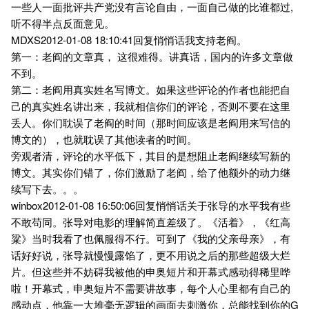
一些人一面批评共产党没有言论自由，一面自己做的比谁都过,
听不得半点反面意见。
MDXS2012-01-08 18:10:41回复悄悄话我支持老阎。
第一：老阎的文章真， 这很难得。讲真话，国内的许多文章做
不到。
第二：老阎用真实姓名写博文。如果这些评论的作者也能把自
己的真实姓名讲出来，我就相信你们的评论，否则不要在这里
丢人。你们耽误了老阎的时间（那时间应该是老阎用来写信的
博文的），也就耽误了其他读者的时间。
旁观者清，评论的水平低下，其目的是想阻止老阎继续写新的
博文。其实你们错了，你们激励了老阎，给了他额外的动力继
续写下去。。。
winbox2012-01-08 16:50:06回复悄悄话关于张导的水平我有些
不敢苟同。张导对电影的理解简直差级了。《活着》，《红高
粱》当时我看了也佩服得不行。可到了《我的父亲母亲》，有
话好好说，张导就慢慢露馅了，更不用说之后的那些超级大烂
片。但这些并不妨碍我被他的申奥短片和开幕式感动得稀里哗
啦！开幕式，申奥短片不需要讲故事，每个人心里都有自己的
感动点，他靠一大堆毫无逻辑的画面去刺激你，总能找到你的G