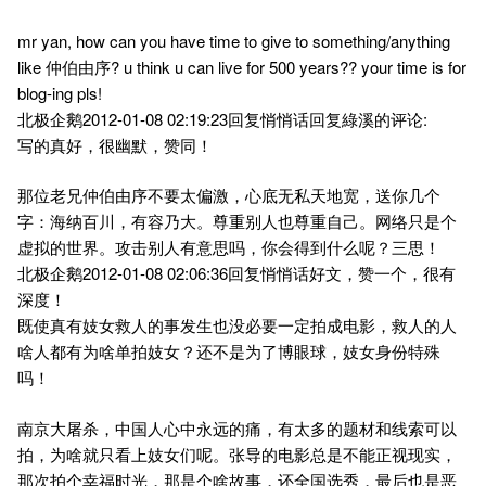
mr yan, how can you have time to give to something/anything
like 仲伯由序? u think u can live for 500 years?? your time is for
blog-ing pls!
北极企鹅2012-01-08 02:19:23回复悄悄话回复綠溪的评论:
写的真好，很幽默，赞同！
那位老兄仲伯由序不要太偏激，心底无私天地宽，送你几个
字：海纳百川，有容乃大。尊重别人也尊重自己。网络只是个
虚拟的世界。攻击别人有意思吗，你会得到什么呢？三思！
北极企鹅2012-01-08 02:06:36回复悄悄话好文，赞一个，很有
深度！
既使真有妓女救人的事发生也没必要一定拍成电影，救人的人
啥人都有为啥单拍妓女？还不是为了博眼球，妓女身份特殊
吗！
南京大屠杀，中国人心中永远的痛，有太多的题材和线索可以
拍，为啥就只看上妓女们呢。张导的电影总是不能正视现实，
那次拍个幸福时光，那是个啥故事，还全国选秀，最后也是恶