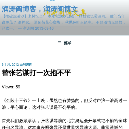
跳
润涛阎博客，润涛阎博文
至
【摊破浣溪沙】老树忆当年 冷水秋烟夕日残， 枯枝索忆雾波间。 敢问当年
内
谁更茂？ 洛神叹。 夏俯荷花心底热， 秋抛色叶玉笛寒。 有限激情无限恨，
容
已吹干。 — 润涛阎 2013-09-16
菜单
发
6 1 月, 2012
由
润涛阎
布
替张艺谋打一次抱不平
于
Views: 59
《金陵十三钗》一上映，虽然也有赞扬的，但反对声浪一浪高过一
浪，平心而论，这对张艺谋是不公平的。
首先我们必须承认，张艺谋导演的北京奥运会开幕式绝不输给全球
任何名导演。这本事表明张导还是世界级导演大师。非常遗憾的