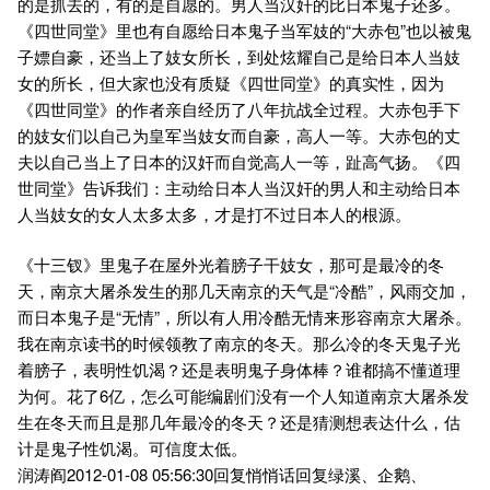
的是抓去的，有的是自愿的。男人当汉奸的比日本鬼子还多。
《四世同堂》里也有自愿给日本鬼子当军妓的“大赤包”也以被鬼
子嫖自豪，还当上了妓女所长，到处炫耀自己是给日本人当妓
女的所长，但大家也没有质疑《四世同堂》的真实性，因为
《四世同堂》的作者亲自经历了八年抗战全过程。大赤包手下
的妓女们以自己为皇军当妓女而自豪，高人一等。大赤包的丈
夫以自己当上了日本的汉奸而自觉高人一等，趾高气扬。《四
世同堂》告诉我们：主动给日本人当汉奸的男人和主动给日本
人当妓女的女人太多太多，才是打不过日本人的根源。
《十三钗》里鬼子在屋外光着膀子干妓女，那可是最冷的冬
天，南京大屠杀发生的那几天南京的天气是“冷酷”，风雨交加，
而日本鬼子是“无情”，所以有人用冷酷无情来形容南京大屠杀。
我在南京读书的时候领教了南京的冬天。那么冷的冬天鬼子光
着膀子，表明性饥渴？还是表明鬼子身体棒？谁都搞不懂道理
为何。花了6亿，怎么可能编剧们没有一个人知道南京大屠杀发
生在冬天而且是那几年最冷的冬天？还是猜测想表达什么，估
计是鬼子性饥渴。可信度太低。
润涛阎2012-01-08 05:56:30回复悄悄话回复绿溪、企鹅、