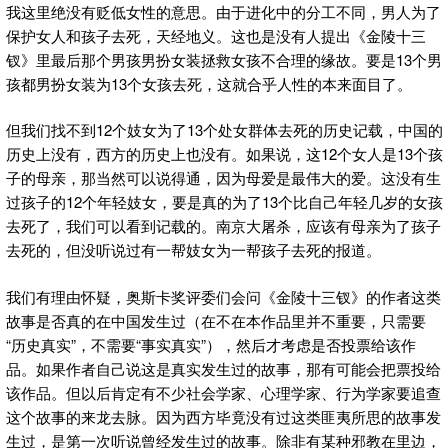
我这里绝没有贬低女性的意思。由于进化中的分工不同，男人为了
保护女人和孩子去死，天经地义。这也是没有人提出《金陵十三
钗》里最后那个男孩男扮女装拯救女孩不合理的缘故。要是13个男
孩都男扮女装为13个女孩去死，这就合乎人性的本来面目了。
但我们找不到12个妓女为了13个处女群体去死的历史记载，中国的
历史上没有，西方的历史上也没有。如果说，这12个女人是13个孩
子的母亲，那当然可以说得通，因为母爱是最伟大的爱。这没有生
过孩子的12个年轻妓女，要是真的为了13个比自己年轻几岁的女孩
去死了，我们可以看到记载的。南京大屠杀，应该有母亲为了孩子
去死的，但没听说过有一帮妓女为一帮孩子去死的报道。
我们有理由怀疑，奥斯卡奖评委们会问《金陵十三钗》的作者这类
故事是否真的在中国发生过（在不在本作品里并不重要，只需要
“历史真实”，不需要“事实真实”），然后才考虑是否投票给该作
品。如果作者自己说这是真实发生过的故事，那有可能会把票投给
该作品。但以后肯定有不少社会学家、心理学家、行为学家要追查
这个故事的来龙去脉。因为西方毕竟没有过这类匪夷所思的故事发
生过，是第一次听说曾经发生过的故事。除非有某种邪教在里边，