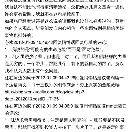
我自认不能比他写得更清晰透彻，您把他这几篇文章看一遍也
许会更有帮助，我就不在这狗尾续貂了。
如果您已经看过还是这么说的话那我也没什么好多说的，尊重
您的个人观点。毕竟能发自内心相信一些东西特别是相信美好
事物也挺好的。
心水2012-01-09 10:49:42回复悄悄话回复行着的评论:
1。我说的是“可能有的生命危险”而不是“面对危险”。
2。四人虽说少了些，但也是二对二了。而且我相信榜样的力量
是无穷的，一个带头，跟随几个，剩下的就自动的跟了。所以
我不认为人数上有什么问题。
住在河边的疯子2012-01-09 04:43:26回复悄悄话建议老阎读一
下这篇博文：《十三钗》的创作来源：史上真实的金陵救赎
http://blog.wenxuecity.com/blogview.php?
date=201201&postID;=7135
住在河边的疯子2012-01-09 04:36:01回复悄悄话回复mm走西口
的评论:
“一味追求票房和得奖，注定是遭人唾弃的” － 张导要是不顾及
票房，那就再找不到投资人去拍下一步片子了。这是铁定的事