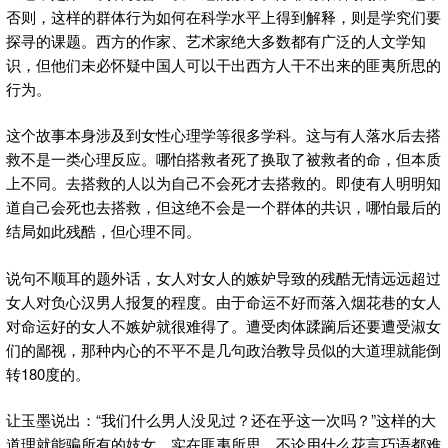
否则，这样的群体行为如何在科学水平上得到解释，则是学究们要
探寻的课题。西方的作家、艺术家绝大多数都有广泛的人文学知
识，但他们未必怀疑中国人可以干出西方人干不出来的匪夷所思的
行为。
这个故事本身涉及到女性心理学等很多学科。这与有人落水后去搭
救不是一类心理反应。哪怕搭救者死了换取了被救者的命，但本质
上不同。去搭救的人以为自己不会死才去搭救的。即使有人明明知
道自己会死也去搭救，但这绝不会是一个群体的共识，哪怕最后的
结局如此残酷，但心理不同。
说句不顺耳的题外话，女人对女人的嫉妒导致的残酷无情远远超过
女人对负心汉男人报复的程度。由于命运不好而落入烟花巷的女人
对命运好的女人不嫉妒就很难得了。遭受肉体蹂躏后还要遭受淑女
们的鄙视，那种内心的不平不是几句政治教导员似的大道理就能倒
转180度的。
让玉墨说出：“我们什么男人没见过？还在乎这一次吗？”这样的大
道理就能骗所有的妓女，实在匪夷所思。不论用什么花言巧语都难