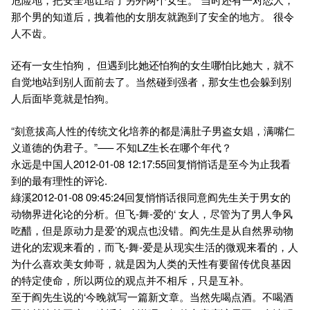
那个男的知道后，拽着他的女朋友就跑到了安全的地方。 很令
人不齿。
还有一女生怕狗， 但遇到比她还怕狗的女生哪怕比她大，就不
自觉地站到别人面前去了。当然碰到强者，那女生也会躲到别
人后面毕竟就是怕狗。
“刻意拔高人性的传统文化培养的都是满肚子男盗女娼，满嘴仁
义道德的伪君子。”—– 不知LZ生长在哪个年代？
永远是中国人2012-01-08 12:17:55回复悄悄话是至今为止我看
到的最有理性的评论.
綠溪2012-01-08 09:45:24回复悄悄话很同意阎先生关于男女的
动物界进化论的分析。但飞-舞-爱的‘ 女人，尽管为了男人争风
吃醋，但是原动力是爱’的观点也没错。阎先生是从自然界动物
进化的宏观来看的，而飞-舞-爱是从现实生活的微观来看的，人
为什么喜欢美女帅哥，就是因为人类的天性有要留传优良基因
的特定使命，所以两位的观点并不相斥，只是互补。
至于阎先生说的‘今晚就写一篇新文章。当然先喝点酒。不喝酒