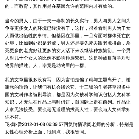
的，而教育，其作用是在基因允许的范围内才有效的。
当今的男人，由于一夫一妻制的长久实行，男人与男人之间为
争夺更多女人的环境已经没有了，这样，很难看到男人为了女
人而做出牺牲的事情。但基因在那里，一旦有面对群体死亡的
处境，比如到处都是老虎，男人还是要先死去跟老虎拼命，杀
死更多的老虎好让更多的女人活下来以继续种族繁衍。一个男
人对几十个女人的比例不影响种族繁衍。这是种族群落学对动
物界的描述。人，毕竟是动物里的一群。
我的文章里很多没有写，因为害怕走偏了就与主题离开了。谢
谢您的话题，让我们有机会谈论它。十三钗的作者甚至很多中
国的文科作者编剧导演，都是因为欠缺科学知识包括人文科学
知识，才无法在作品上与时俱进，跟国际上走在前列。作品让
人家无法接受。要么毫无道理的拔高人性，要么与人文科学知
识不符。
飞-舞-爱2012-01-08 06:39:57回复悄悄话阎老师的分析，特别是
女性心理分析上面，很到点，我很赞同。