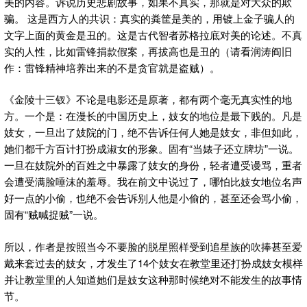
美的内容。诉说历史悲剧故事，如果不真实，那就是对大众的欺
骗。 这是西方人的共识：真实的粪筐是美的，用镀上金子骗人的
文字上面的黄金是丑的。这是古代智者苏格拉底对美的论述。不真
实的人性，比如雷锋捐款假案，再拔高也是丑的（请看润涛阎旧
作：雷锋精神培养出来的不是贪官就是盗贼）。
《金陵十三钗》不论是电影还是原著，都有两个毫无真实性的地
方。一个是：在漫长的中国历史上，妓女的地位是最下贱的。凡是
妓女，一旦出了妓院的门，绝不告诉任何人她是妓女，非但如此，
她们都千方百计打扮成淑女的形象。固有“当婊子还立牌坊”一说。
一旦在妓院外的百姓之中暴露了妓女的身份，轻者遭受谩骂，重者
会遭受满脸唾沫的羞辱。我在前文中说过了，哪怕比妓女地位名声
好一点的小偷，也绝不会告诉别人他是小偷的，甚至还会骂小偷，
固有“贼喊捉贼”一说。
所以，作者是按照当今不要脸的脱星照样受到追星族的吹捧甚至爱
戴来套过去的妓女，才发生了14个妓女在教堂里还打扮成妓女模样
并让教堂里的人知道她们是妓女这种那时候绝对不能发生的故事情
节。