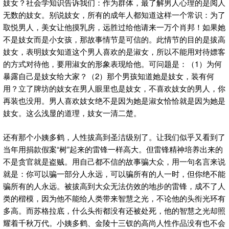
妓女？社会学知识告诉我们：作为群体，最了解男人心理的是阅人
无数的妓女。别说妓女，所有的成年人都知道这样一个常识：为了
取悦男人，美女让他摸乳房，远胜过给他请来一万个肖邦！如果她
不是妓女而是小女孩，那故事情节是可信的。此情节的目的是拔高
妓女，表明妓女知道这个男人喜欢的是淑女，所以不能用对待嫖客
的方式对待他，要用淑女的形象表现给他。可问题是：（1）为何
暴露自己是妓女给大家？（2）那个男孩知道她是妓女，装有何
用？立了牌坊的妓女在男人眼里也是妓女，不喜欢妓女的男人，你
再装也没用。男人喜欢妓女绝不是因为她是淑女恰恰就是因为她是
妓女。这么浅显的道理，妓女一清二楚。
还有那个小姨多鹤，人性拔高到圣洁级别了。让我们似乎又看到了
当年用捐款假案“树”起来的雷锋一样高大。但雷锋精神培养出来的
不是贪官就是盗贼。用自己都不信的故事骗大众，用一句名言来说
就是：你可以骗一部分人永远，可以骗所有的人一时，但你绝不能
骗所有的人永远。被拔高到大众无法仿效的地步的雷锋，成不了人
类的楷模，因为他不能给人类带来智慧之光，不论他的头衔光环有
多高。而苏格拉底，什么头衔都没有还被处死，他的智慧之光却照
耀着千秋万代。小姨多鹤、金陵十三钗的高尚人性作品没有也不会