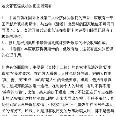
这次张艺谋成功的正面因素有：
1． 中国目前在国际上以第二大经济体为依托的声誉，应该有一部
国产影片获得奥斯卡。与当年《活着》出品时的国家地位不可同日
而语了。2． 奥运开幕式让张艺谋在奥斯卡奖评委们眼里已经有了
极高的地位。
3． 影片是根据奥斯卡最佳编剧奖评委严歌苓的小说改编而成。
4． 《活着》本应该获得奥斯卡的，但没有给，这就有点欠张艺谋
的心理作用。
但也有负面因素，主要是《金陵十三钗》的真实性无法达到“历史
真实”的基本要求。在西方人看来，人性包括好与恶。好的人性由
“真、善、美”组成。而“真”是人性的最低要求。求真，包括寻求真
理，是揭穿欺骗的唯一途径。在对待个人的时候，有时不得不用
“善意的欺骗”，比如，某人的孩子遇难，为了不让正在开车走在路
上的父亲知道这样的消息以防打击太大而出车祸，不得不骗他，直
到他到家后再告诉他实情。但这类“谎言”不可能发生在面对全球人
民的情况下。所以，凡是用篡改历史的故事欺骗人民，都不是善与