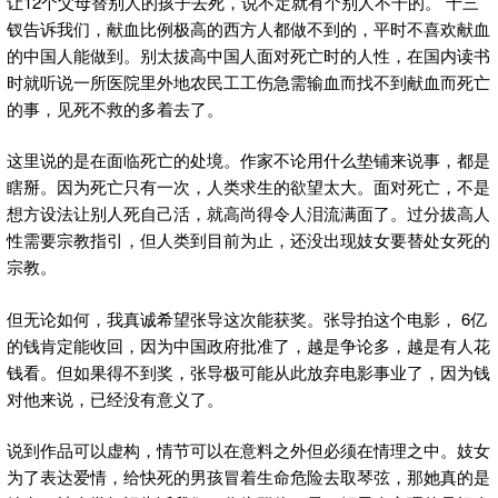
让12个父母替别人的孩子去死，说不定就有个别人不干的。 十三
钗告诉我们，献血比例极高的西方人都做不到的，平时不喜欢献血
的中国人能做到。别太拔高中国人面对死亡时的人性，在国内读书
时就听说一所医院里外地农民工工伤急需输血而找不到献血而死亡
的事，见死不救的多着去了。
这里说的是在面临死亡的处境。作家不论用什么垫铺来说事，都是
瞎掰。因为死亡只有一次，人类求生的欲望太大。面对死亡，不是
想方设法让别人死自己活，就高尚得令人泪流满面了。过分拔高人
性需要宗教指引，但人类到目前为止，还没出现妓女要替处女死的
宗教。
但无论如何，我真诚希望张导这次能获奖。张导拍这个电影， 6亿
的钱肯定能收回，因为中国政府批准了，越是争论多，越是有人花
钱看。但如果得不到奖，张导极可能从此放弃电影事业了，因为钱
对他来说，已经没有意义了。
说到作品可以虚构，情节可以在意料之外但必须在情理之中。妓女
为了表达爱情，给快死的男孩冒着生命危险去取琴弦，那她真的是