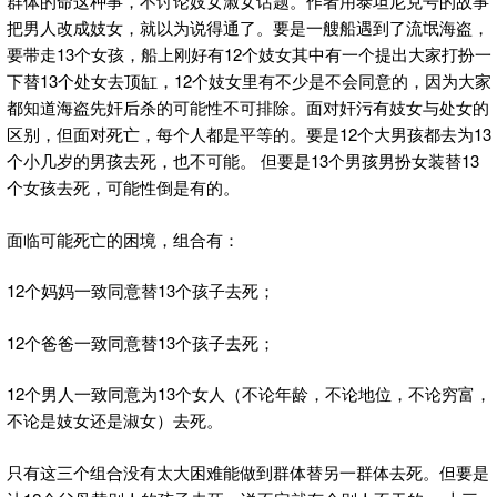
群体的命这种事，不讨论妓女淑女话题。作者用泰坦尼克号的故事
把男人改成妓女，就以为说得通了。要是一艘船遇到了流氓海盗，
要带走13个女孩，船上刚好有12个妓女其中有一个提出大家打扮一
下替13个处女去顶缸，12个妓女里有不少是不会同意的，因为大家
都知道海盗先奸后杀的可能性不可排除。面对奸污有妓女与处女的
区别，但面对死亡，每个人都是平等的。要是12个大男孩都去为13
个小几岁的男孩去死，也不可能。 但要是13个男孩男扮女装替13
个女孩去死，可能性倒是有的。
面临可能死亡的困境，组合有：
12个妈妈一致同意替13个孩子去死；
12个爸爸一致同意替13个孩子去死；
12个男人一致同意为13个女人（不论年龄，不论地位，不论穷富，
不论是妓女还是淑女）去死。
只有这三个组合没有太大困难能做到群体替另一群体去死。但要是