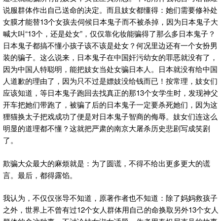
说服群体作出自己送命的决定。而且妓女都懂得：她们需要修补处
女膜才能替13个女孩去伺候日本鬼子而不被杀掉，因为日本鬼子大
喊大叫“13个，还是处女”，仅仅靠化妆能骗得了那么多日本鬼子？
日本鬼子都搞不懂小孩子该不该是处女？何况里边还有一个女扮男
装的骗子。这么说来，日本鬼子在中国奸污幼女的罪恶就没有了，
因为中国人特聪明，能把妓女当处女骗日本人。日本就没有给中国
人道歉的理由了，因为只不过是嫖妓没给钱而已！按常理，妓女们
应该知道，等日本鬼子跑回去找真正的那13个女学生时，发现神父
开车把她们带跑了，被骗了后的日本鬼子一定要杀死她们，因为这
狸猫换太子把戏成功了便是对日本鬼子智商的侮辱。妓女们连这么
明显的道理都不懂？这就把严肃的南京大屠杀历史悲剧写成笑剧
了。
欺骗大众最大的麻烦就是：为了圆谎，不得不给出更多更大的谎
言。最后，都得露馅。
我认为，不仅仅张导不知道，原著作者也不知道：除了妈妈救孩子
之外，世界上不曾有过12个女人群体用自己的命换取另外13个女人