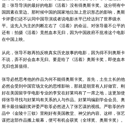
是：张导导演的最好的电影《活着》没有得奥斯卡奖。这分明有中
国因素在里边。那时候中国的国家地位加上意识形态的影响，奥斯
卡评委们还不认同中国导演或者说电影水平已经达到了世界级水
平。这先入为主的判断左右了《活着》的命运。对张导最不公平的
还有：拍摄《活着》竟然血本无归，因为中国政府不批准这个电影
在中国上映。
从此，张导不敢再拍反映真实历史故事的电影，因为得不到奥斯卡
不说，弄不好会血本无归。要是给了《活着》奥斯卡奖，即使血本
无归也算值得。
张导必然思考他的作品为何不能得奥斯卡奖。首先，土生土长的他
必然会受到中国官场文化的思维影响，那就是朝里有人好做官。刚
好在美国留学学电影专业的李安在好莱坞有了一席之地，这更加使
得张导寻找与好莱坞有关系的人与作品。好莱坞编剧学会会员、奥
斯卡最佳编剧奖评委严歌苓必然进入了张艺谋的视线。严歌苓的作
品中《金陵十三钗》里刚好有美国教堂、神父的内容。这样，张艺
谋把这部作品搬上银幕，便可有机会获奖（全球奖、奥斯卡奖）。