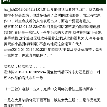
评论
hai_lxh2012-02-12 21:01:01回复悄悄话我看过“活着”，我觉得他
拍得不好是因为，他过多强调了当时的政治迫害，而没有把原
作中，对生命执着的人性表现出来，而这个要更有意义。
杨五郎2012-01-28 23:47:54回复悄悄话张艺谋拍荆轲刺秦电影
(英雄),秦始皇一席以天下苍生为念的大道理,就使荆轲放下长剑,
束手就戮.这个篡改无耻吹捧暴君,让我从此鄙视其为人.今年春晚
黄宏的小品(荆轲刺秦),不点名地说这会遗害几代人.
smm2012-01-22 14:20:33回复悄悄话“要是故意让你痛苦，每天
一篇博文，你就真的疯掉了。”
哈哈哈，哈哈哈哈，。。。
润涛阎2012-01-18 18:26:47回复悄悄话不论东方还是西方，对
艺术作品的看法非常一致
《十三钗》电影一出来，充斥中文网络的看法主要有两点：
一是在大屠杀的背景下描写性，以妓女为主题；二是作品毫无
真实性可言。