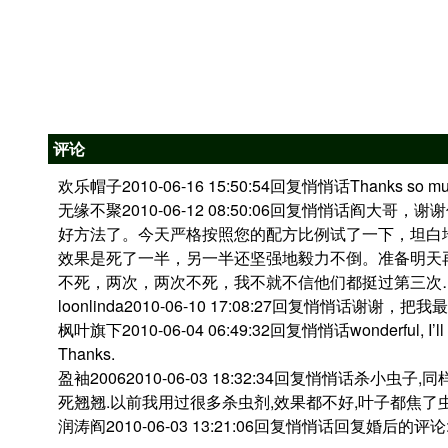
评论
欢乐帽子2010-06-16 15:50:54回复悄悄话Thanks so much f
无缘不聚2010-06-12 08:50:06回复悄悄话阎
好方法了。今天严格按照您的配方比例试了一下，坦白
效果是死了一半，另一半还坚强地毅力不倒。准备明天再
不死，两次，两次不死，我不就不信他们都挺过第三次…
loonlinda2010-06-10 17:08:27回复悄悄话谢谢
枫叶旗下2010-06-04 06:49:32回复悄悄话wonderful, I’ll try
Thanks.
盈袖20062010-06-03 18:32:34回复悄悄话杀小
死翘翘.以前我用过很多杀虫剂,效果都不好,叶子都焦了
润涛阎2010-06-03 13:21:06回复悄悄话回复婚后的评论