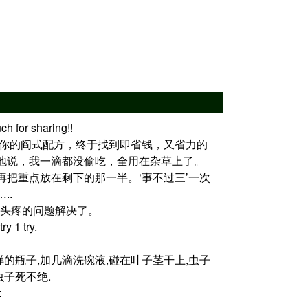
or sharing!!
大哥，谢谢你的阎式配方，终于找到即省钱，又省力的
地说，我一滴都没偷吃，全用在杂草上了。
把重点放在剩下的那一半。‘事不过三’一次
..
，把我最头疼的问题解决了。
 1 try.
虫子,同样的瓶子,加几滴洗碗液,碰在叶子茎干上,虫子
虫子死不绝.
: