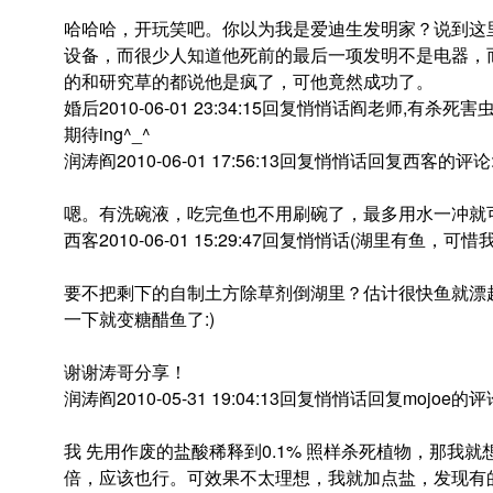
哈哈哈，开玩笑吧。你以为我是爱迪生发明家？说到这
设备，而很少人知道他死前的最后一项发明不是电器，
的和研究草的都说他是疯了，可他竟然成功了。
婚后2010-06-01 23:34:15回复悄悄话阎老师,有
期待ing^_^
润涛阎2010-06-01 17:56:13回复悄悄话回复西客的评论
嗯。有洗碗液，吃完鱼也不用刷碗了，最多用水一冲就
西客2010-06-01 15:29:47回复悄悄话(湖里有鱼，
要不把剩下的自制土方除草剂倒湖里？估计很快鱼就漂
一下就变糖醋鱼了:)
谢谢涛哥分享！
润涛阎2010-05-31 19:04:13回复悄悄话回复mojoe的评
我 先用作废的盐酸稀释到0.1% 照样杀死植物，那我就想
倍，应该也行。可效果不太理想，我就加点盐，发现有