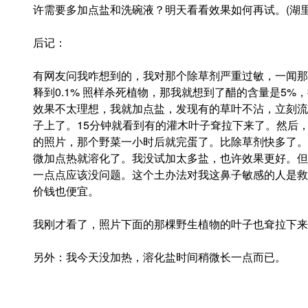
许需要多加点盐和洗碗液？明天看看效果如何再试。(湖
后记：
有网友问我咋想到的，我对那个除草剂严重过敏，一闻那
释到0.1% 照样杀死植物，那我就想到了醋的含量是5%，
效果不太理想，我就加点盐，发现有的草叶不沾，立刻流
子上了。15分钟就看到有的灌木叶子耷拉下来了。然后
的照片，那个野菜一小时后就完蛋了。比除草剂快多了。Sa
微加点热就溶化了。我没试加太多盐，也许效果更好。但
一点点应该没问题。这个土办法对我这鼻子敏感的人是救
价钱也便宜。
我刚才看了，照片下面的那棵野生植物的叶子也耷拉下来
另外：我今天没加热，溶化盐时间稍微长一点而已。