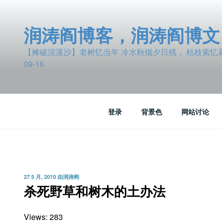
跳
至
润涛阎博客，润涛阎博文
内
容
【摊破浣溪沙】老树忆当年 冷水秋烟夕日残， 枯枝索忆雾波
09-16
登录
背景色
网站讨论
发
27 5 月, 2010
由
润涛阎
布
杀死野草和树木的土办法
于
Views: 283