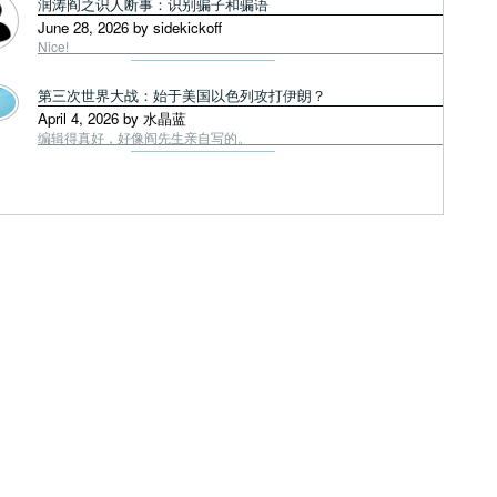
润涛阎之识人断事：识别骗子和骗语
June 28, 2026 by sidekickoff
Nice!
第三次世界大战：始于美国以色列攻打伊朗？
April 4, 2026 by 水晶蓝
编辑得真好，好像阎先生亲自写的。