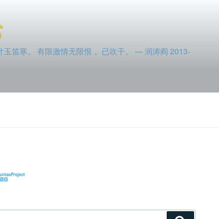
寒。 有限激情无限恨， 已吹干。 — 润涛阎 2013-