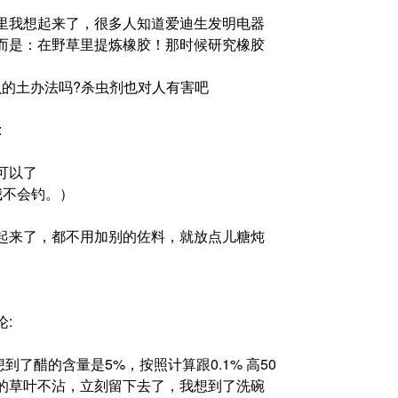
里我想起来了，很多人知道爱迪生发明电器
而是：在野草里提炼橡胶！那时候研究橡胶
杀死害虫的土办法吗?杀虫剂也对人有害吧
:
可以了
可惜我不会钓。）
起来了，都不用加别的佐料，就放点儿糖炖
论:
到了醋的含量是5%，按照计算跟0.1% 高50
的草叶不沾，立刻留下去了，我想到了洗碗