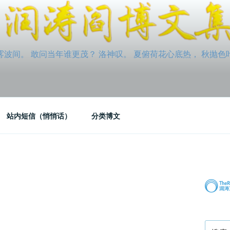
间。 敢问当年谁更茂？ 洛神叹。 夏俯荷花心底热， 秋抛色叶玉笛
站内短信（悄悄话）
分类博文
搜