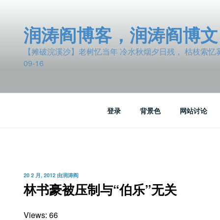
跳
至
润涛阎博客，润涛阎博文
内
容
【摊破浣溪沙】老树忆当年 冷水秋烟夕日残， 枯枝索忆雾波
09-16
登录
背景色
网站讨论
发
20 2 月, 2012
由
润涛阎
布
林书豪被压制与“伯乐”无关
于
Views: 66