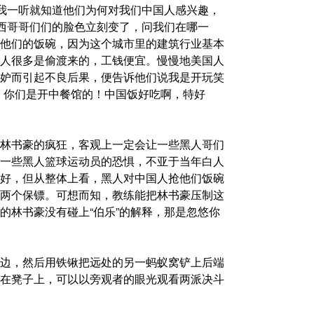
”我一听就知道他们为何对我们中国人感兴趣，
墨西哥哥们们的脸色立刻变了，问我们在哪一
他们的饭碗，因为这个城市里的建筑行业基本
人很多是偷渡来的，工钱便宜。慢慢地美国人
妒而引起不良后果，便告诉他们说我是开玩笑
，你们是开中餐馆的！中国饭好吃啊，特好
林书豪的疯狂，客观上一定会让一些黑人哥们
一些黑人篮球运动员的恐惧，不亚于当年白人
好，但从整体上看，黑人对中国人抢他们饭碗
两个保镖。可想而知，教练能把林书豪压制这
的林书豪没有碰上“伯乐”的解释，那是忽悠你
边，然后用铁锹把远处的另一蚂蚁窝铲上后端
在凳子上，可以以旁观者的眼光观看两派决斗