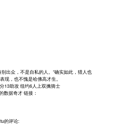
特别出众，不是自私的人。”确实如此，猎人也
表现，也不愧是哈佛高才生。
战送19分13助攻 纽约6人上双擒骑士
豪奇迹的数据奇才 链接：
utu的评论: