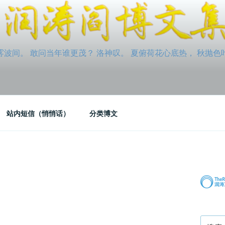
间。 敢问当年谁更茂？ 洛神叹。 夏俯荷花心底热， 秋抛色叶玉笛
站内短信（悄悄话）
分类博文
搜