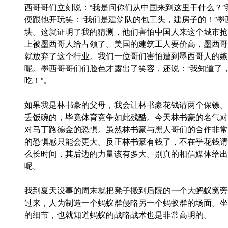
西哥哥们立刻说：“我是问你们从中国来到这里干什么？
便跟他开玩笑：“我们是建筑队的包工头，建房子的！”
块。这就证明了我的猜测，他们害怕中国人来这个城市抢
上被墨西哥人给占领了。美国的建筑工人要价高，墨西哥
就放弃了这个行业。我们一位哥们害怕遭到墨西哥人的嫉
呢。墨西哥哥们们脸色才露出了笑容，还说：“我知道了
吃！”。
如果我是林书豪的父母，我会让林书豪花钱请两个保镖。
丢饭碗的，毕竟体育竞争如此残酷。今天林书豪的名气对
对马丁路德金的恐惧。虽然林书豪与黑人哥们的合作非常
的恐惧感只能会更大。反正林书豪有钱了，不在乎花钱请
么长时间，其后边的力量该有多大。别真的相信媒体给出
呢。
我到夏天没事的周末就把凳子搬到后院的一个大蚂蚁窝旁
过来，人为制造一个蚂蚁群侵略另一个蚂蚁群的场面。坐
的细节，也就知道蚂蚁的战略战术也是非常高明的。