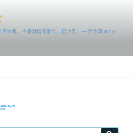
寒。 有限激情无限恨， 已吹干。 — 润涛阎 2013-