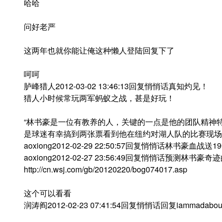
哈哈
问好老严
这两年也就你能让俺这种懒人登陆回复下了
呵呵
胪峰猎人2012-03-02 13:46:13回复悄悄话真知灼见！
猎人小时候常玩两军蚂蚁之战，甚是好玩！
“林书豪是一位有教养的人，关键的一点是他的团队精神
是球迷有幸搞到两张票看到他在纽约对湖人队的比赛现场
aoxiong2012-02-29 22:50:57回复悄悄话林书豪血
aoxiong2012-02-27 23:56:49回复悄悄话预测林书
http://cn.wsj.com/gb/20120220/bog074017.asp
这个可以看看
润涛阎2012-02-23 07:41:54回复悄悄话回复iammadabo