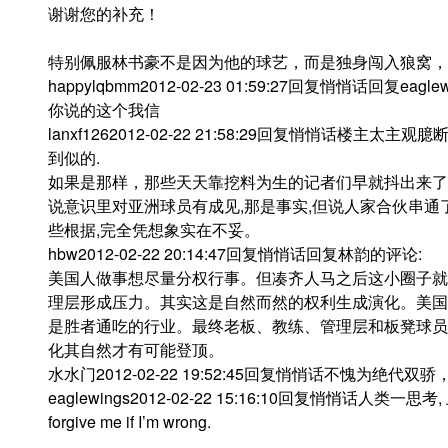
谢谢您的补充！
特别佩服林书豪不是因为他的球艺，而是独身闯入狼窝，
happylqbmm2012-02-23 01:59:27回复悄悄话回复eagle
你说的这个我信
lanxf1262012-02-22 21:58:29回复悄悄话楼
到似的.
如果是那样，那些天天靠挖料为生的记者们早就抖出来了
说意识里对亚洲球员有成见,那是事实,但说人家合伙串通了
些根据,完全凭想象实在不妥。
hbw2012-02-22 20:14:47回复悄悄话回复林韵的评论:
美国人做事想尽量分权行事。但凑齐人马之后这小圈子就
理层形成压力。其实这是自然而然的权利生成演化。美国
是胜者通吃的行业。最终老板、教练、管理层和板凳球员
化其自然才有可能登顶。
水水门2012-02-22 19:52:45回复悄悄话不愧为绝
eaglewings2012-02-22 15:16:10回复悄悄话人类一思考
forgive me if I’m wrong.