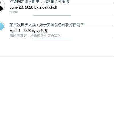
润涛阎之识人断事：识别骗子和骗语
June 28, 2026 by sidekickoff
Nice!
第三次世界大战：始于美国以色列攻打伊朗？
April 4, 2026 by 水晶蓝
编辑得真好，好像阎先生亲自写的。