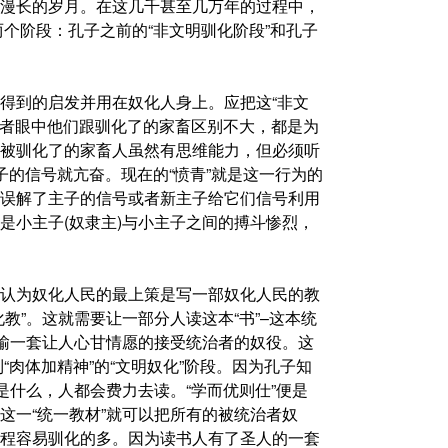
漫长的岁月。在这几千甚至几万年的过程中，
两个阶段：孔子之前的“非文明驯化阶段”和孔子
得到的启发并用在奴化人身上。应把这“非文
治者眼中他们跟驯化了的家畜区别不大，都是为
被驯化了的家畜人虽然有思维能力，但必须听
的信号就亢奋。现在的“愤青”就是这一行为的
误解了主子的信号或者新主子给它们信号利用
是小主子(奴隶主)与小主子之间的搏斗惨烈，
认为奴化人民的最上策是写一部奴化人民的教
教”。这就需要让一部分人读这本“书”–这本统
灌输一套让人心甘情愿的接受统治者的奴役。这
“肉体加精神”的“文明奴化”阶段。因为孔子知
是什么，人都会费力去读。“学而优则仕”便是
这一“统一教材”就可以把所有的被统治者奴
程容易驯化的多。因为读书人有了圣人的一套