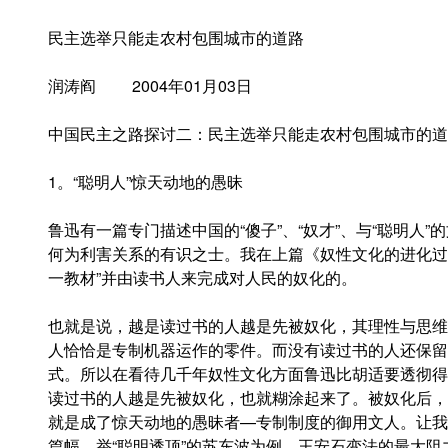
民主选举只能走农村包围城市的道路
润涛阎 2004年01月03日
中国民主之路探讨二：民主选举只能走农村包围城市的道
1。“聪明人”惊天动地的愚昧
鲁迅有一篇专门描述中国的“傻子”、“奴才”、与“聪明人”
何为利害关系的有识之士。我在上篇《奴性文化的进化过
一教材”并由读书人来完成对人民的奴化的。
也就是说，越是读过书的人越是先被奴化，其理性与思维
人恰恰是专制机器运作的零件。而没有读过书的人还保留
式。所以在看待几千年奴性文化方面鲁迅比胡适要透彻得
读过书的人越是先被奴化，也就糊涂起来了。被奴化后，
就是成了惊天动地的愚昧者—专制制度的御用文人。让我
篇幅，举“聪明透顶”的苏东波为例。王安石变法的最大