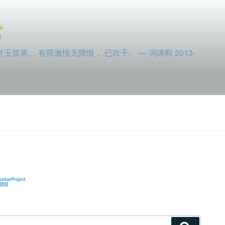
寒。 有限激情无限恨， 已吹干。 — 润涛阎 2013-