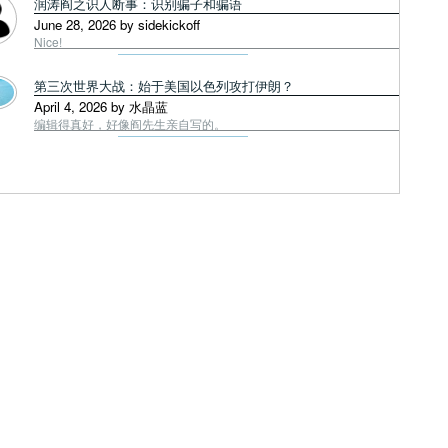
润涛阎之识人断事：识别骗子和骗语
June 28, 2026 by sidekickoff
Nice!
第三次世界大战：始于美国以色列攻打伊朗？
April 4, 2026 by 水晶蓝
编辑得真好，好像阎先生亲自写的。