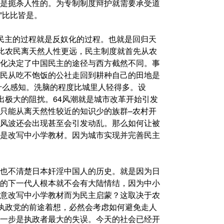
是扼杀人性的。为专制制度辩护就需要承受道
”比比皆是。
民主的过程就是反奴化的过程。也就是回归天
远比农民离天然人性更远，民主制度就首先从农
化决定了中国民主的途径与西方截然不同。事
民从吃不饱饭的公社走回到耕种自己的田地是
无什么感知。洗脑的程度比城里人轻得多。设
出极大的阻扰。64风潮就是城市改革开始引发
只能从离天然性较近的知识少的族群–农村开
风波还会出现甚至会引发动乱。那么如何让被
是改写中小学教材。因为城市实现并完善民主
也不清楚日本奸淫中国人的历史。就是因为日
的下一代人根本就不会有大陆情结，因为中小
意改写中小学教材而为民主启蒙？这取决于农
为执政党的前途着想，必然会考虑如何避免走人
一步是执政者最大的失误。今天的社会已经开