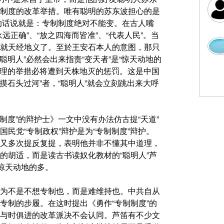
制度的改革举措。唯有聪明的苏东波担心的是
在的话说就是：专制制度绝对不能变。在古人嘴
正确”、“放之四海而皆准”、“代表人民”。当
就天经地义了。至於王安石本人的意图，那只
聪明人”必然会出来指责“变天者”是“惊天动地的
天理的举措必将遭到天株地灭的惩罚。这是中国
摸石头过河”者，“聪明人”就会立刻跳出来大呼
制度”的辩护士》一文中没有办法仿古提“天道”
民党“专制政权”辩护是为“专制制度”辩护。
又多次提反复提，表明他并非不懂其中道理，
的胡适，而是读古书读奴化教材的“聪明人”芦
惊天动地的多。
为不是不想专制也，而是难维持也。中共自从
专制的步履。在这时提出《勇作“专制制度”的
与时俱进的改革派决不会认同。芦笛有不少文