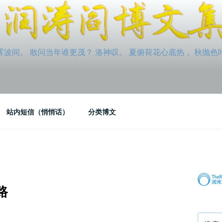
间。 敢问当年谁更茂？ 洛神叹。 夏俯荷花心底热， 秋抛色叶玉笛
站内短信（悄悄话）
分类博文
路
搜