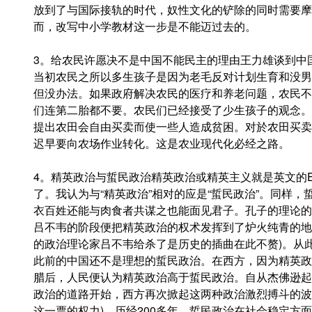
放到了与国际接轨的时代，奴性文化的铲除的同时需要摩
而，改写中小学教材这一步是不能迈过去的。
3。给农民许愿决不是中国不能民主的理由王力雄谈到中
当初农民之所以多生孩子是因为老毛反对计划生育和没男
但没办法。如果政府解决农民的医疗和养老问题，农民不
们连第二胎都不要。农民们已经接受了少生孩子的观念。
提出农田会自由买卖而使一些人造成贫困。对於农田买卖
迟早要向农场作业转化。这是农业现代化必经之路。
4。精英政治与蜇民政治精英政治或精英主义就是英文的El
了。我认为与“精英政治”相对的应是“蜇民政治”。同样
衣百姓还能与肉食者共谋之也能面见君子。孔子的理论的
吕不韦的阶段便把精英政治的权术发挥到了炉火纯青的地
的政治理论家吕不韦给杀了是历史的插曲在此不赘)。从
此前的中国还不是理想的蜇民政治。在西方，因为精英政
腊后，人民便认为精英政治高于蜇民政治。自从杰佛逊起
政治的道路开始，西方再次掀起这两种政治激烈搏斗的波
这一票的权力)。历经200多年，蜇民政治在社会稳定方