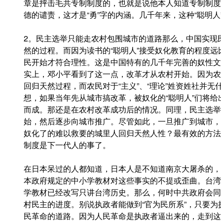
章是抨击毛共专制制度的，也就是说他本人知道专制制度
德的谴责，这才是“勇”字的内涵。几千年来，这种“聪明人
2。民主选举只能走农村包围城市的道路那么，中国实现
然的过程。而因为读书的“聪明人”接受奴化教育的程度
民开始才符合理性。这是中国特有的几千年完善的奴性文
实上，邓小平看到了这一点，改革才从农村开始。因为农
回归天然过程，而农民对于“主义”、“理论”姓资姓社并
想，如果当年先从城市搞改革，被奴化的“聪明人”们将给
而成。那还是在农村改革成功后的情况。同理，民主选举
始，然后逐步向城市推广。尽管如此，一旦推广到城市，
奴化了的难以救要的城里人回归天然人性？最有效的方法
制度是下一代人的事了。
在日本呆过的人都知道，日本人是不知道南京大屠杀的，
本政府规定的中小学教材对这些事实的不提或歪曲。台湾
学教材已经改写只讲台湾历史。那么，何时中共政府会同
村民主的进度。别说执政者能做到“官为民所系”，只要
民革命的道路。因为人民革命是执政者逼出来的，走到这