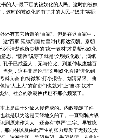
读过书的人–最下层的被奴化的人民。这时的被奴
言，这时的被奴化的有了才的人民–“奴才”实际
外还有其它所谓的“百家”。但是在这百家中，
。这“百家”延续到秦始皇时代再达汉朝。秦朝
他不清楚他所焚烧的“统一教材”才是帮他奴化
意思。“儒教”说穿了就是“文明奴化教”。满纸
后，孔子已成圣人，无与伦比。到董仲叔废黜百
。当然，这并非是说“非文明奴化阶段”进化到
信号就亢奋”的特徵和“打小报告、划清界限、曲
括“人上人”的官吏们也就对“上”自称“奴才”
战减少、社会的改朝换代也不那么频繁了。
本上是由于外敌入侵造成的。内政稳定了许
也就是以为这是天经地义的了。一直到鸦片战
识到原来作为人，还会有“尊严”二字。早被统
的人，那向往以及由此产生的张力爆发了无数次大
河、波澜壮阔、希望失望、失望希望、从此站