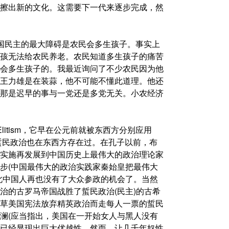
擦出新的文化。这需要下一代来逐步完成，然
国民主的最大障碍是农民会多生孩子。事实上
孩无法给农民养老。农民知道多生孩子的痛苦
会多生孩子的。我最近询问了不少农民因为他
王力雄是在装蒜，他不可能不懂此道理。他还
那是迟早的事与一党还是多党无关。小农经济
itism，它早在公元前就被东西方分别应用
，蜇民政治也在东西方存在过。在孔子以前，布
实施再发展到中国历史上最伟大的政治理论家
步(中国最伟大的政治实践家秦始皇把最伟大
此中国人再也没有了大众参政的机会了。当然
治的古罗马帝国战胜了蜇民政治(民主)的古希
草美国宪法放弃精英政治而走每人一票的蜇民
澜(应当指出，美国在一开始女人与黑人没有
面已经显现出巨大优越性。然而，让几千年奴性