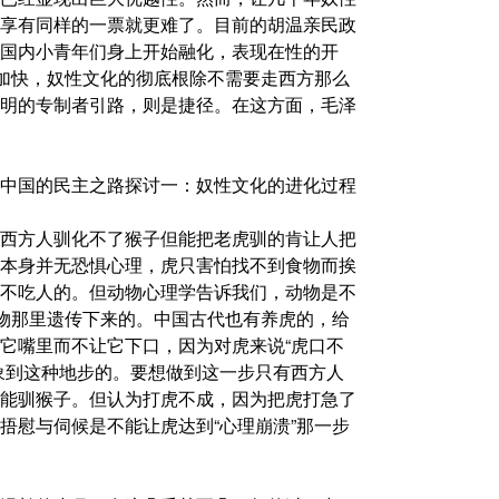
享有同样的一票就更难了。目前的胡温亲民政
国内小青年们身上开始融化，表现在性的开
的加快，奴性文化的彻底根除不需要走西方那么
明的专制者引路，则是捷径。在这方面，毛泽
中国的民主之路探讨一：奴性文化的进化过程
西方人驯化不了猴子但能把老虎驯的肯让人把
本身并无恐惧心理，虎只害怕找不到食物而挨
不吃人的。但动物心理学告诉我们，动物是不
动物那里遗传下来的。中国古代也有养虎的，给
它嘴里而不让它下口，因为对虎来说“虎口不
象到这种地步的。要想做到这一步只有西方人
能驯猴子。但认为打虎不成，因为把虎打急了
捂慰与伺候是不能让虎达到“心理崩溃”那一步