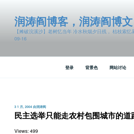
跳
至
润涛阎博客，润涛阎博文
内
容
【摊破浣溪沙】老树忆当年 冷水秋烟夕日残， 枯枝索忆雾波
09-16
登录
背景色
网站讨论
发
3 1 月, 2004
由
润涛阎
布
民主选举只能走农村包围城市的道
于
Views: 499