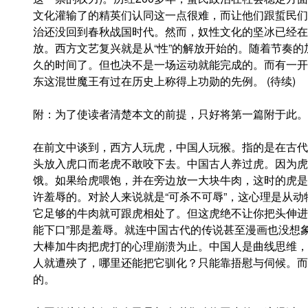
文化灌输了的精英们认同这一点很难，而让他们跟蜇民们
治还没回到春秋战国时代。然而，奴性文化的坚冰已经在
放。西方文艺复兴就是从“性”的解放开始的。随着节奏
久的时间了。但也决不是一场运动就能完成的。而有一开
东这混世魔王有过在历史上称得上功勋的先例。 (待续)
附：为了使读者清楚本文的前提，只好将第一篇附于此。
在前文中谈到，西方人玩虎，中国人玩猴。指的是在古代
头放入虎口而老虎不敢咬下去。中国古人养过虎。因为虎
饿。如果给虎喂饱，并在旁边放一大块牛肉，这时的虎是
许羞辱的。对於人来说就是“可杀不可辱”，这心理是从
它足够的牛肉就可跟虎相处了。但这虎绝不让你把头伸进
能下口”那是羞辱。就连中国古代的传说甚至漫画也没想
大棒加牛肉把虎打的心理崩溃为止。中国人是曲线思维，
人就遭殃了，哪里还能把它驯化？只能靠捂慰与伺候。而
的。