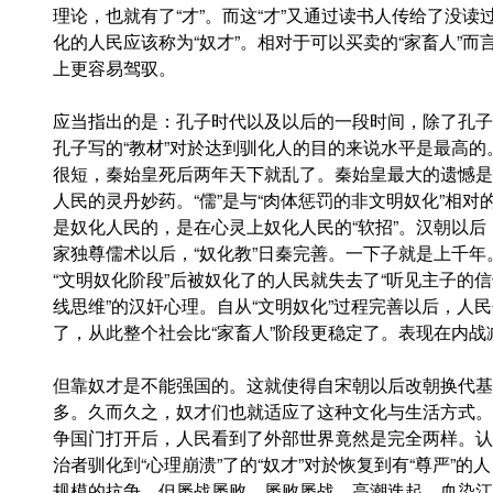
理论，也就有了“才”。而这“才”又通过读书人传给了没
化的人民应该称为“奴才”。相对于可以买卖的“家畜人”而
上更容易驾驭。
应当指出的是：孔子时代以及以后的一段时间，除了孔子
孔子写的“教材”对於达到驯化人的目的来说水平是最高的
很短，秦始皇死后两年天下就乱了。秦始皇最大的遗憾是
人民的灵丹妙药。“儒”是与“肉体惩罚的非文明奴化”相对的
是奴化人民的，是在心灵上奴化人民的“软招”。汉朝以
家独尊儒术以后，“奴化教”日秦完善。一下子就是上千年
“文明奴化阶段”后被奴化了的人民就失去了“听见主子的
线思维”的汉奸心理。自从“文明奴化”过程完善以后，人民包
了，从此整个社会比“家畜人”阶段更稳定了。表现在内
但靠奴才是不能强国的。这就使得自宋朝以后改朝换代基
多。久而久之，奴才们也就适应了这种文化与生活方式。
争国门打开后，人民看到了外部世界竟然是完全两样。认
治者驯化到“心理崩溃”了的“奴才”对於恢复到有“尊严”
规模的抗争。但屡战屡败、屡败屡战、高潮迭起、血染江