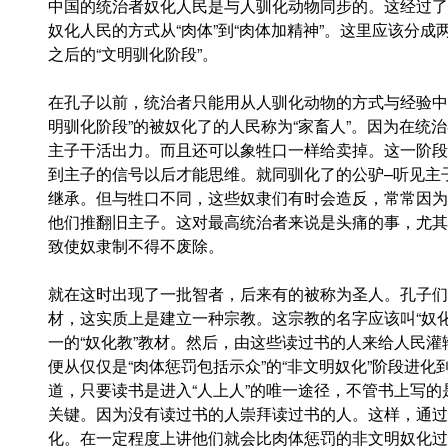
中国的统治者奴化人民是与人驯化动物同步的。这经过了
奴化人民的方式从“肉体”到“肉体加精神”。这里应该分成
之后的“文明驯化阶段”。
在孔子以前，统治者只能用从人驯化动物的方式与经验中
明驯化阶段”的被奴化了的人民称为“家畜人”。因为在统
主子干活出力。而且还可以象牲口一样给卖掉。这一阶段
到主子的信号以后才能思维。就同驯化了的公驴–听见主子
继承。但与牲口不同，这些奴隶们有时会造反，常常因为
他们推翻旧主子。这对最高统治者来说是头痛的事，尤其
致使奴隶制不得不废除。
就在这时出现了一批智者，后来有的被称为圣人。孔子们
材，这实质上是建立一种宗教。这宗教的名字应该叫“奴化
一的“奴化教”教材。然后，由这些读过书的人来给人民
便从仅仅是“肉体惩罚包括示众”的“非文明奴化”阶段进化到
道，只要读书是进入“人上人”的唯一途径，不管书上写的
关键。因为没有读过书的人崇拜读过书的人。这样，通过
化。在一定程度上讲他们就会比肉体惩罚的非文明奴化过