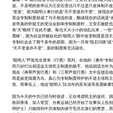
波。不圣明的皇帝以为王安石变法只不过是只改体制不改
“变道”。因为聪明人奉行的是“天不变道亦不变”。按现
里这专制制度就成了与天相连的道，翻成现在的话就是“永远
皇帝真的怀疑王的变法会影响专制制度时，王安石被贬也
有“天”晓得了在此不缀。每当大大小小的动乱出来，一些“
愚昧”，因为在这些被奴化的“聪明人”眼中改变制度是违
专制社会走了两千多年的原因。因为一旦有“投石问路”或“
“天不变道亦不变”，新的制度将无法诞生。
“聪明人”芦笛先生曾有《疗愚》系列。在他的《勇作“专制
而只好打出胡适这主张民主制度的旗手。他说胡适当年为国
我在《再帮芦笛疗愚》和《三帮芦笛疗愚》文中反驳后他
而是故意指鹿为马。真心为专制制度辩护的不是主张民主
笛。而事实上，他这“聪明人”比当年的苏东波等其愚昧要
因为今天的中共已经与时俱进，正在考虑民主的途径。因
收回香港、加入世贸、办奥运就已经开始了在事实上告别
辩护士》只能得到中共体制内保守毛共左派们的赞赏，而