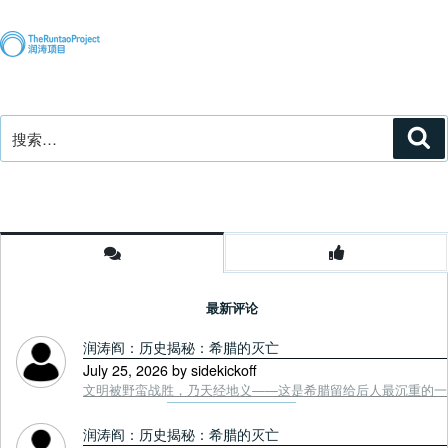
章
搜
搜
索
索：
最新评论
润涛阎：历史揭秘：希腊的灭亡
July 25, 2026 by sidekickoff
文明被野蛮战胜，乃天经地义——这是希腊留给后人最沉重的一课. Tou
润涛阎：历史揭秘：希腊的灭亡