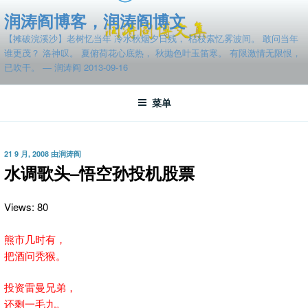
跳
润涛阎博客，润涛阎博文
至
【摊破浣溪沙】老树忆当年 冷水秋烟夕日残， 枯枝索忆雾波间。 敢问当年
内
谁更茂？ 洛神叹。 夏俯荷花心底热， 秋抛色叶玉笛寒。 有限激情无限恨，
容
已吹干。 — 润涛阎 2013-09-16
菜单
发
21 9 月, 2008
由
润涛阎
布
水调歌头–悟空孙投机股票
于
Views: 80
熊市几时有，
把酒问秃猴。
投资雷曼兄弟，
还剩一毛九。