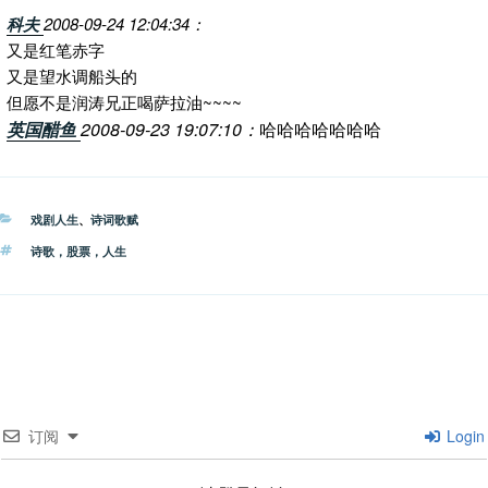
科夫
2008-09-24 12:04:34：
又是红笔赤字
又是望水调船头的
但愿不是润涛兄正喝萨拉油~~~~
英国醋鱼
2008-09-23 19:07:10：
哈哈哈哈哈哈哈
分
戏剧人生
、
诗词歌赋
类
标
诗歌，股票，人生
签
订阅
Login