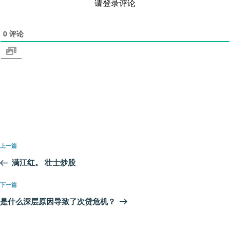
请登录评论
0
评论
文
上
上一篇
章
一
满江红。 壮士炒股
导
篇
航
文
下
下一篇
章
一
是什么深层原因导致了次贷危机？
篇
文