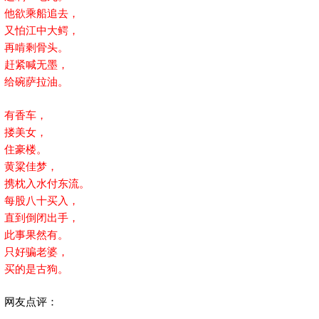
他欲乘船追去，
又怕江中大鳄，
再啃剩骨头。
赶紧喊无墨，
给碗萨拉油。
有香车，
搂美女，
住豪楼。
黄粱佳梦，
携枕入水付东流。
每股八十买入，
直到倒闭出手，
此事果然有。
只好骗老婆，
买的是古狗。
网友点评：