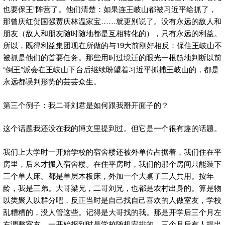
也要保王”阵营了。他们清楚：如果连王岐山都被习近平给抓了，
那曾庆红贺国强贾庆林温家宝……就更别说了。没有永远的敌人和
朋友（敌人和朋友随时随地都是互相转化的），只有永远的利益。
所以，既得利益集团现在所做的与19大前刚好相反：保住王岐山不
被抓是他们的首要任务。那些用时过境迁的眼光一根筋地判断以前
“倒王”派会在王岐山下台后继续盼望着习近平抓捕王岐山的，都是
永远都误判形势的芸芸众生。
第三个例子：我二哥刘君是如何跟我掰开面子的？
这个话题我还没在我的博文里提到过。但它是一个很有趣的话题。
我们上大学时一开始学校的宿舍楼还被外单位占据着，我们住在平
房里，后来才搬入宿舍楼。在住平房时，我们的那个房间只能装下
三个单人床。都是单层木板床，外加一个大桌子三人共用。按年
龄，我是三弟。大哥梁兄，二哥刘兄，也都是农村出身的。算是物
以类聚人以群分吧，反正当时是自己找自己喜欢的人做室友，学校
乱糟糟的，没人管这些。记得是大哥找的我。那是开学后三个月左
右调整室友，一开始报到时是学校随机安排的，三个月后有人提出