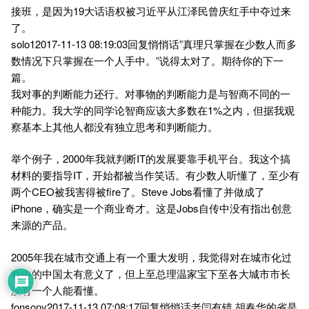
接班，是因为19大话语权被习近平从江泽民曾庆红手中夺过来
了。
solo12017-11-13 08:19:03回复悄悄话”真理只掌握在少数人而多
数情况下只掌握在一个人手中。”说得太对了。期待你的下一
篇。
我对事的判断能力还行。对事物的判断能力是与智商不同的一
种能力。我大学的同学论智商应该大多数在1%之内，但据我观
察基本上其他人都没有独立思考和判断能力。
举个例子，2000年我就判断IT的发展要靠手机平台。我这个搞
材料的要指导IT，开始都被当作笑话。有少数人听懂了，至少有
两个CEO被我害得被fire了。Steve Jobs看懂了并做成了
iPhone，确实是一个商业奇才。这是Jobs自传中没有指出创意
来源的产品。
2005年我在城市交通上有一个重大发明，我觉得对在城市化过
程中的中国太有意义了，但上至总理温家宝下至各大城市市长
没有一个人能看懂。
fonsony2017-11-13 07:08:17回复悄悄话老闫有错,胡春华的省是