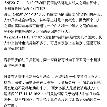
入怀2017-11-13 19:07:26回复悄悄话都是人和人之间的算计，
不知唯物唯心的区别在哪?
流云飞瀑2017-11-13 18:58:19回复悄悄话回复 ‘润涛阎’ 的评论 :
人种只有社会学意义，从科学上讲是个伪概念。因为两个白人
之间的基因差异很可能超过一个白人和一个黑人之间的差异。
另外留在非洲的黑人之间的基因差异很大。
XYZ32017-11-13 17:16:15回复悄悄话前南斯拉夫几个国家，从
人种上估计也混得差不多了。可是有宗教上的差别，还是可以
杀得你死我活。
看看重庆的红卫兵墓地，同一家庭都可以为了保卫同一个领袖
杀得死去活来。
只要有人善于挑动群众斗群众， 总能找到一个差异点（收入，
肤色，宗教，保皇还是造反等等），然后会有一小撮老百姓就
愚蠢地迫不及待地跳出来了。 而大多数人最后就被裹挟其中。
润涛阎2017-11-13 16:21:14回复悄悄话关于地球人种的生物学
划分，我早有旧作。在此指明几点给没读过那篇文章的读者一
点方便：