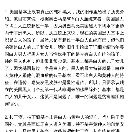
1. 美国基本上没有真正的纯种黑人，我的旧作里给出了历史介
绍。就目前来说，根据奥巴马是50%白人血统来看，美国黑人
平均白人血统超过一半，因为奥巴马比美国黑人平均水平更趋
向于非洲黑人。所以，从血统上来说，现在的美国黑人基本上
都是白人的孩子，虽然只是有超过一半白人血统而已，但他们
的确是白人的儿子和女儿。我的旧作里给出了详细介绍当年美
国白人男人把黑人女人当性奴生下的是带有白人血统的孩子。
纯的黑人也有，但非常非常少见。基本上都是白人的儿子女儿
了，因为基因超过一半是白人的。黑人的最大特征就是：白种
人黄种人跟他们混血后的孩子基本上看不出白人和黄种人的特
征。在遗传上卷头发黑皮肤都是显性遗传。所以，只要承认现
在的美国黑人（个别第一代从非洲来的移民除外）基本上都是
白人的儿子女儿，这就不是问题了。唯一的问题是贫富差距如
何缩小。
2. 拉丁裔。拉丁裔基本上是白人与黄种人的混血。当年除了美
国外，尤其是西班牙白人进入美洲，并不杀害黄种人的印第安
人女人，只把男人杀光。这些所谓的拉丁裔，从血统角度讲，