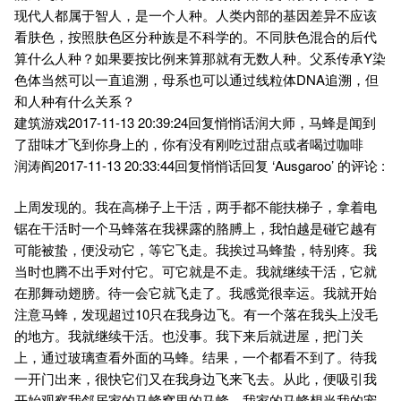
现代人都属于智人，是一个人种。人类内部的基因差异不应该
看肤色，按照肤色区分种族是不科学的。不同肤色混合的后代
算什么人种？如果要按比例来算那就有无数人种。父系传承Y染
色体当然可以一直追溯，母系也可以通过线粒体DNA追溯，但
和人种有什么关系？
建筑游戏2017-11-13 20:39:24回复悄悄话润大师，马蜂是闻到
了甜味才飞到你身上的，你有没有刚吃过甜点或者喝过咖啡
润涛阎2017-11-13 20:33:44回复悄悄话回复 ‘Ausgaroo’ 的评论 :
上周发现的。我在高梯子上干活，两手都不能扶梯子，拿着电
锯在干活时一个马蜂落在我裸露的胳膊上，我怕越是碰它越有
可能被蛰，便没动它，等它飞走。我挨过马蜂蛰，特别疼。我
当时也腾不出手对付它。可它就是不走。我就继续干活，它就
在那舞动翅膀。待一会它就飞走了。我感觉很幸运。我就开始
注意马蜂，发现超过10只在我身边飞。有一个落在我头上没毛
的地方。我就继续干活。也没事。我下来后就进屋，把门关
上，通过玻璃查看外面的马蜂。结果，一个都看不到了。待我
一开门出来，很快它们又在我身边飞来飞去。从此，便吸引我
开始观察我邻居家的马蜂窝里的马蜂。我家的马蜂想当我的宠