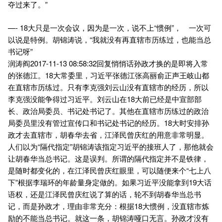
夺过来了。”
—- 18大只是一次会议，因为是一次，说不上“惯例”， 一次可
以说是特例。胡锦涛说，“我就没有再直辖市历练过，也能当总
书记呀”
润涛阎2017-11-13 08:58:32回复悄悄话孙政才换的是即将入常
的张德江。18大常委里，习近平张德江张高丽俞正声王岐山都
在直辖市历练过。只有李克强刘云山没有直辖市的经历，所以
李克强没能争得过习近平。刘云山在18大前已经是中宣部部
长、政治局委员、书记处书记了。其他在直辖市历练过的政治
局委员里没有管过宣传口和书记处书记的经历。18大时安排孙
政才去直辖市，胡春华去省，江泽民曾庆红的用意非常明显。
人们以为“隔代指定”胡锦涛该指定习近平的接班人了，那他就会
让胡春华当总书记。这是误判。所谓的隔代指定并不是铁律，
是随时都变化的，在江泽民曾庆红眼里，可以随便来个“七上八
下”根据李瑞环的年龄量身定做的。如果习近平没能拿到19大话
语权，还是江泽民曾庆红说了算的话，轮不到胡春华当总书
记，而是孙政才，理由非常充分：根据18大惯例，没直辖市炼
励的不能当总书记。就这一条，胡锦涛哑口无言。孙政才没有