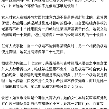
话：如果连这个都相信的不是傻逼那谁是傻逼？
女人对女人在婚外情方面的注意力远不是男保镖所能比的。就算男
保镖，都能看出莱温斯基见克林顿时的眼神，白宫里唯独克林顿的
老婆看不出来？她用眼角一扫就知道莱温斯基要干什么。这就立刻
给润涛阎一个疑问。记住润涛阎几十年的经历里发现的一个铁律：
任何人或事物，当一个极端不能解释某现象时，另一个相反的极端
便是真理。这就是润涛阎第二十七定律。
根据润涛阎第二十七定律，莱温斯基与克林顿眉来眼去之事白宫里
外人人都看得出来，唯独希拉里看不出来，这是极端不符合女人特
征的现象，是极端到毫无可能是事实的现象，那另一个极端就是真
理：这出闹剧（口交不是性关系）希拉里不仅仅知道，而且是她一
手编剧和导演的。莱温斯基和克林顿只是男女演员。
设想：如果希拉里是个哪怕文盲农妇，她的女性本能就应该察觉到
在白宫里哪位是对自己有威胁的小三，她就一定盯住她。而事实