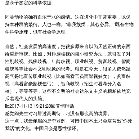
是亲子鉴定的科学依据。
同类动物的确有血浓于水的感情。这在进化中非常重要，以保
持本种群的繁衍。人也一样。“非我族类，其心必异。”既有生物
学科学原理，也有社会学原理。
当然，社会发展的高速度，把很多原来自以为天然正确的东西
给重新审视。比如，对种族歧视的减小研究办法，就引发了对
性别歧视、残疾歧视、年龄歧视、职业歧视、贫富歧视、智商
歧视等等社会不文明现象的思考。就是在今天，很多人依然趾
高气扬地宣传职业歧视（比如高看官员而鄙视妓女），贫富歧
视（高看富豪鄙视乞丐），智商歧视（招生时看考分入名
校），等等等等，这些不文明的社会达尔文主义的糟粕依然充
斥着现代人的头脑。
lio2017-11-13 19:21:28回复悄悄话
感觉阎先生对习胖过高期待，习没有那么高的境界。
这一点，我最佩服的是李登辉。可惜中国本土只会培育出“你死
我活“的文化。中国只会是恶性循环。