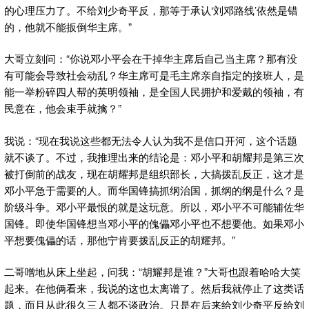
的心理压力了。不给刘少奇平反，那等于承认‘刘邓路线’依然是错
的，他就不能扳倒华主席。”
大哥立刻问：“你说邓小平会在干掉华主席后自己当主席？那有没
有可能会导致社会动乱？华主席可是毛主席亲自指定的接班人，是
能一举粉碎四人帮的英明领袖，是全国人民拥护和爱戴的领袖，有
民意在，他会束手就擒？”
我说：“现在我说这些都无法令人认为我不是信口开河，这个话题
就不谈了。不过，我推理出来的结论是：邓小平和胡耀邦是第三次
被打倒前的战友，现在胡耀邦是组织部长，大搞拨乱反正，这才是
邓小平急于需要的人。而华国锋搞抓纲治国，抓纲的纲是什么？是
阶级斗争。邓小平最恨的就是这玩意。所以，邓小平不可能辅佐华
国锋。即使华国锋想当邓小平的傀儡邓小平也不想要他。如果邓小
平想要傀儡的话，那他宁肯要拨乱反正的胡耀邦。”
二哥噌地从床上坐起，问我：“胡耀邦是谁？”大哥也跟着哈哈大笑
起来。在他俩看来，我说的这也太离谱了。然后我就停止了这类话
题，而且从此很久三人都不谈政治。只是在后来给刘少奇平反给刘