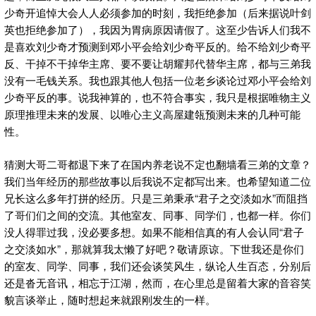
少奇开追悼大会人人必须参加的时刻，我拒绝参加（后来据说叶剑
英也拒绝参加了），我因为胃病原因请假了。这至少告诉人们我不
是喜欢刘少奇才预测到邓小平会给刘少奇平反的。给不给刘少奇平
反、干掉不干掉华主席、要不要让胡耀邦代替华主席，都与三弟我
没有一毛钱关系。我也跟其他人包括一位老乡谈论过邓小平会给刘
少奇平反的事。说我神算的，也不符合事实，我只是根据唯物主义
原理推理未来的发展、以唯心主义高屋建瓴预测未来的几种可能
性。
猜测大哥二哥都退下来了在国内养老说不定也翻墙看三弟的文章？
我们当年经历的那些故事以后我说不定都写出来。也希望知道二位
兄长这么多年打拼的经历。只是三弟秉承“君子之交淡如水”而阻挡
了哥们们之间的交流。其他室友、同事、同学们，也都一样。你们
没人得罪过我，没必要多想。如果不能相信真的有人会认同“君子
之交淡如水”，那就算我太懒了好吧？敬请原谅。下世我还是你们
的室友、同学、同事，我们还会谈笑风生，纵论人生百态，分别后
还是沓无音讯，相忘于江湖，然而，在心里总是留着大家的音容笑
貌言谈举止，随时想起来就跟刚发生的一样。