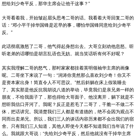
想给刘少奇平反，那华主席会让他干这事？”
大哥看着我，开始皱起眉头思考二哥的话。我看着大哥回复二哥的
话：“邓小平干掉华国锋是迟早的事，哪怕华国锋同意给刘少奇平
反。”
此话彻底激怒了二哥，他气得起身想出去。大哥立刻劝他息怒。听
听老弟的话哪怕是胡言乱语也无妨。就当笑话听有何不好呢？
其实我理解二哥的怒气，那时家家都挂着英明领袖华主席的画像
呢。二哥坐下来说了一句：“润涛你竟然那么喜欢刘少奇！你又不
是资本家出身！简直令人不可思议。”然后斜躺在床上假装睡去
了。其实那是他反抗我胡说八道的举动，毕竟我们是亲兄弟一样的
朋友，不给我面子了，那也得给大哥面子。他没离开，躺下就是不
想听我信口开河了。我呢？反正是惹毛了二哥了，干脆一不做二不
休，把话讲完。我清楚我们三人都是有道德的，绝不会因为观点不
同而出卖弟兄。所以，我们三人的谈话内容历来都不会出我们的宿
舍。只有我们三人知道，其他人即使今天都不知道我们当年说了什
么。我就跟大哥说：“先给刘少奇平反，然后他就没有干掉华主席