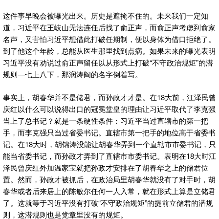
这件事早晚会被曝光出来。历史是遮掩不住的。未来我们一定知
道，习近平在王岐山无法连任后找了俞正声，而俞正声考虑到俞家
名声，又害怕习近平想借此打破任期制，便以身体为借口拒绝了。
到了他这个年龄，总能从医生那里找到点病。如果未来的曝光表明
习近平没有劝说过俞正声留任以从形式上打破“不守政治规矩”的潜
规则—七上八下，那润涛阎的名字倒着写。
事实上，胡春华并不是储君，而孙政才才是。在18大前，江泽民曾
庆红以什么可以说得出口的冠冕堂皇的理由让习近平取代了李克强
当上了总书记？就是一条硬性条件：习近平当过直辖市的第一把
手，而李克强只当过省委书记。直辖市第一把手的地位高于省委书
记。在18大时，胡锦涛没能让胡春华弄到一个直辖市市委书记，只
能当省委书记，而孙政才弄到了直辖市市委书记。表明在18大时江
泽民曾庆红外加温家宝就把孙政才安排在了胡春华之上的储君位
置。然而，孙政才被抓后，在政治局里胡春华就没有了对手时，胡
春华或者后来居上的陈敏尔任何一人入常，就在形式上算是立储君
了。这就等于习近平没有打破“不守政治规矩”的提前立储君的潜规
则，这潜规则也是党章里没有的规矩。