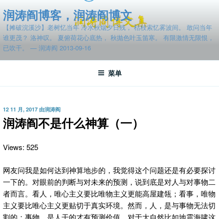
跳
润涛阎博客，润涛阎博文
至
【摊破浣溪沙】老树忆当年 冷水秋烟夕日残， 枯枝索忆雾波间。 敢问当年
内
谁更茂？ 洛神叹。 夏俯荷花心底热， 秋抛色叶玉笛寒。 有限激情无限恨，
容
已吹干。 — 润涛阎 2013-09-16
菜单
发
12 11 月, 2017
由
润涛阎
布
润涛阎不是什么神算（一）
于
Views: 525
网友问我是如何达到神算地步的，我觉得这个问题还是有必要探讨
一下的。对眼前的判断与对未来的预测，说到底是对人与对事物二
者而言。看人，唯心主义要比唯物主义更能高屋建瓴；看事，唯物
主义要比唯心主义更贴切于真实环境。
然而，人，是与事物无法切
割的；事物，是人干的才有预测价值。对于大自然比如地震海啸这