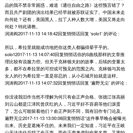
品的我不禁非常困惑，难道《通往自由之路》这些预言错了？
而且共产剧团的演出结果已经早就被苏联证实了。中国未来走
向何处？还有，美国黑人，拉丁人种人数大增，美国又将走向
何处？特此请教。
润涛阎2017-11-13 14:18:42回复悄悄话回复 ‘solo1’ 的评论 :
所以，希拉里就能成功地把你这类人都骗得晕乎乎的。
solo12017-11-13 14:07:40回复悄悄话你的S曲线那样的文章推
理比较有说服力些。但关于克林顿夫妇的故事，后续的变量太
多，都不在希拉里的可控或可预见的范围之内。克林顿与其他
女人的行为希拉里一直是容忍的，从小石城开始就是这样。
润涛阎2017-11-13 14:07:32回复悄悄话回复 ‘遍野无尘’ 的评论 :
你没读我旧作当然不理解为何只有俞正声合格。张德江张高丽
刘云山都是江泽民曾庆红的人，习近平好不容易等他们滚蛋
了，怎么可能留着他们？俞正声则不同，我有旧作专门论及。
遍野无尘2017-11-13 13:00:08回复悄悄话“这件事早晚会被曝光
出来。历史是遮掩不住的。未来我们一定知道，习近平在王岐
山无法连任后找了俞正声，而俞正声考虑到俞家名声，又害怕