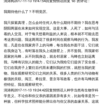
润涛阎2017-11-13 19:47:54回复悄悄话回复 ‘lio’ 的评论 :
我期待他什么了？不明觉厉。
我只探索真理，怎么会对任何人有什么期待不期待？我在思考
阴阳两届在未来如何实现交流。这是大事。人死了，如何与活
着的人交流。对于每天想着利益的人来说，根本就不可能去思
考这类问题。我这两周花了很多时间在观察马蜂的行为。我发
现，凡是住在我家房子上的马蜂，每当我在外面干活，它们就
在我身边飞，有时落在我头上或胳臂上，并不蛰我。而我家邻
居家的马蜂，从不到我身边，就去邻居家，马蜂也立刻远离
我。马蜂有识别人的能力，它们认为我给它们提供了安全感，
它们在我房子上繁衍后代而未遭到我的打扰，就想当我的宠
物。我在观察研究它们之间的关系。很多人类的行为与动物有
极强的关联。闯王、希拉里、普京等等政客，也许有马蜂的某
些特征。我在观察研究中。
润涛阎2017-11-13 19:24:42回复悄悄话人种学当然有生物学科
学意义。不论你和你父亲的基因差异有多大，比如母亲是另一
种族，但科学技术照样能分辨出你与你父亲的血缘关系。这就