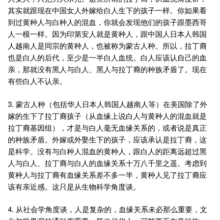
其实就跟现在中国女人外嫁给白人生下的孩子一样。你如果看
到过黄种人与白种人的混血，你就会发现他们的孩子跟墨西哥
人一模一样。因为印第安人就是黄种人，跟中国人日本人韩国
人越南人是同宗的黄种人，也被称为蒙古人种。所以，拉丁裔
也是白人的后代，至少是一半白人血统。白人应该认自己的血
亲，那就没有黑人与白人、黑人与拉丁裔的种族矛盾了。现在
有些白人不认亲。
3. 蒙古人种（包括华人日本人韩国人越南人等）在美国除了外
嫁的生下了拉丁裔孩子（从血缘上说白人与黄种人的混血就是
拉丁裔基因组），才是与白人毫无血缘关系的，或者说是真正
的种族矛盾。外嫁或外娶生下的孩子，应该承认是拉丁裔，这
是科学。没有与白种人混血的黄种人，跟白人的距离远超过黑
人与白人、拉丁裔与白人的血缘关系十万八千里之遥。考虑到
黄种人与拉丁裔有血缘关系差不多一半，黄种人见了拉丁裔应
该有亲近感。这只是从生物科学角度谈。
4. 从社会学角度谈，人是复杂的，血缘关系未必那么重要，文