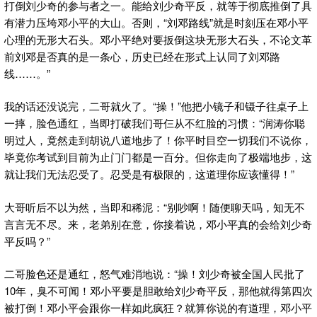
打倒刘少奇的参与者之一。能给刘少奇平反，就等于彻底推倒了具
有潜力压垮邓小平的大山。否则，“刘邓路线”就是时刻压在邓小平
心理的无形大石头。邓小平绝对要扳倒这块无形大石头，不论文革
前刘邓是否真的是一条心，历史已经在形式上认同了刘邓路
线……。”
我的话还没说完，二哥就火了。“操！”他把小镜子和镊子往桌子上
一摔，脸色通红，当即打破我们哥仨从不红脸的习惯：“润涛你聪
明过人，竟然走到胡说八道地步了！你平时目空一切我们不说你，
毕竟你考试到目前为止门门都是一百分。但你走向了极端地步，这
就让我们无法忍受了。忍受是有极限的，这道理你应该懂得！”
大哥听后不以为然，当即和稀泥：“别吵啊！随便聊天吗，知无不
言言无不尽。来，老弟别在意，你接着说，邓小平真的会给刘少奇
平反吗？”
二哥脸色还是通红，怒气难消地说：“操！刘少奇被全国人民批了
10年，臭不可闻！邓小平要是胆敢给刘少奇平反，那他就得第四次
被打倒！邓小平会跟你一样如此疯狂？就算你说的有道理，邓小平