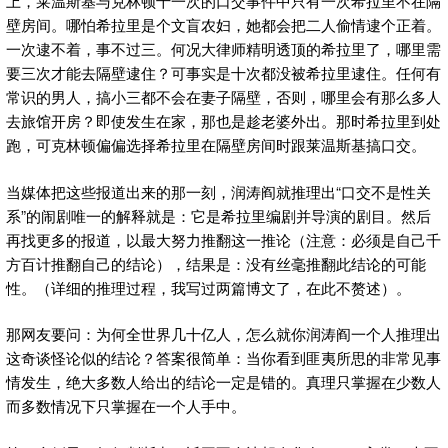
上，莱温斯基与克林顿十一次的口交事件中只有一次希拉里不在隔
壁房间。哪怕希拉里是个文盲农妇，她都会把二人偷情逮个正着。
一次逮不着，事不过三。何况大律师精明透顶的希拉里了，哪里需
要三次才能去隔壁逮住？可事实是十次都没被希拉里逮住。任何有
常识的男人，搞小三都不会在妻子隔壁，否则，哪里会有那么多人
去旅馆开房？即使发生在家，那也是趁老婆外出。那时希拉里到处
跑，可克林顿偏偏选择希拉里在隔壁房间时跟莱温斯基搞口交。
当媒体把这些报道出来的那一刻，润涛阎就推理出“口交不是性关
系”的闹剧唯一的解释就是：它是希拉里编剧并导演的剧目。然后
再找更多的报道，以最大努力推翻这一推论（注意：必须是自己千
方百计推翻自己的结论），结果是：没有丝毫推翻此结论的可能
性。（详细的推理过程，我写过两篇博文了，在此不赘述）。
那网友要问：为何全世界几十亿人，怎么就你润涛阎一个人推理出
这奇谈怪论似的结论？答案很简单：当你看到匪夷所思的非常见事
情发生，绝大多数人给出的结论一定是错的。真理只掌握在少数人
而多数情况下只掌握在一个人手中。