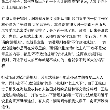
第二个例子：如何判断出习近平不会让胡春华在19 big 入常？也不
会让王岐山连任？
在18大刚开完时，润涛阎发博文提出从那时起习近平的一切工作的
核心是为了争取19 大的话语权。就是说在19大时一切都不再听从
老常委老老常委们的安排了，是习近平说了算。政治，历来是形式
大于内容。从形式上来说，必须打破“不守规矩”的一切行为，即所
谓的“潜规则”。也就是宣告一切潜规则都是“不守政治规矩”。一切
政治规矩都是写在党章里的。而“隔代指定”和“七上八下”都不是党
章里的内容，都是“不守政治规矩”的“潜规则”。这两点必须打破，
否则，习近平过去的五年就是不成功的，也就拿不到19大的话语
权。
打破“隔代指定”潜规则，其形式就是不能让孙政才胡春华二人入
常。而打破“不守政治规矩”的另一潜规则“七上八下”，由于王岐山
妻子那头在海航股权持有人被国外纷纷质疑和郭文贵爆料后，王岐
山无法继续连任，打破七上八下潜规则的唯一可行办法就是习近平
说服俞正声继续连任。有人说：润涛阎你预测失误了！俞正声没有
连任。