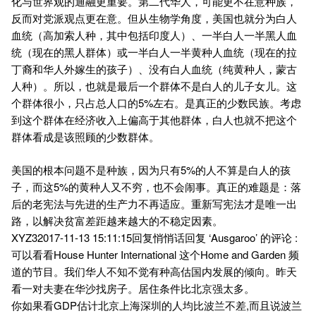
化与世界观的通融更重要。第二代华人，可能更不在意种族，
反而对党派观点更在意。但从生物学角度，美国也就分为白人
血统（高加索人种，其中包括印度人）、一半白人一半黑人血
统（现在的黑人群体）或一半白人一半黄种人血统（现在的拉
丁裔和华人外嫁生的孩子）、没有白人血统（纯黄种人，蒙古
人种）。所以，也就是最后一个群体不是白人的儿子女儿。这
个群体很小，只占总人口的5%左右。是真正的少数民族。考虑
到这个群体在经济收入上偏高于其他群体，白人也就不把这个
群体看成是该照顾的少数群体。
美国的根本问题不是种族，因为只有5%的人不算是白人的孩
子，而这5%的黄种人又不穷，也不会闹事。真正的难题是：落
后的老宪法与先进的生产力不再适应。重新写宪法才是唯一出
路，以解决贫富差距越来越大的不稳定因素。
XYZ32017-11-13 15:11:15回复悄悄话回复 ‘Ausgaroo’ 的评论 :
可以看看House Hunter International 这个Home and Garden 频
道的节目。我们华人不知不觉有种高估国内发展的倾向。昨天
看一对夫妻在华沙找房子。居住条件比北京强太多。
你如果看GDP估计北京上海深圳的人均比波兰不差,而且说波兰