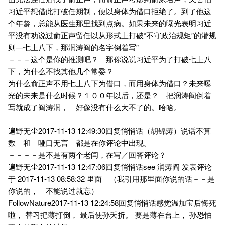
习近平想借此打破任期制，便以身体为借口拒绝了。到了他这
个年龄，总能从医生那里找到点病。如果未来的曝光表明习近
平没有劝说过俞正声留任以从形式上打破“不守政治规矩”的潜规
则—七上八下，那润涛阎的名字倒着写”
－－－这个是你的推测吧？ 那你说说习近平为了打破七上八
下，为什么不找其他几个常委？
为什么俞正声不用七上八下为借口，而用身体为借口？未来曝
光的未来是什么时候？１００年以后，还是？ 把润涛阎倒着
写就成了阎涛润， 好像没有什么大不了的。哈哈。
遍野无尘2017-11-13 12:49:30回复悄悄话（胡锦涛）说话不算
数 和 哑口无言 都是在你评论中出现。
－－－－是不是有两个老闫，在写／回答评论？
遍野无尘2017-11-13 12:47:06回复悄悄话see 润涛阎 发表评论
于 2017-11-13 08:58:32 里面 （我引用那里面你说的话－－是
你说的， 不能说过就忘）
FollowNature2017-11-13 12:24:58回复悄悄话感觉温加宝后悔死
啦， 替习把薄打倒， 最后使孙夭折。 要是薄在台上， 孙恐怕