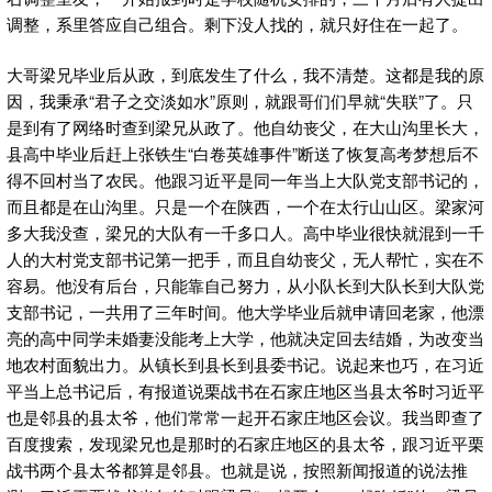
调整，系里答应自己组合。剩下没人找的，就只好住在一起了。
大哥梁兄毕业后从政，到底发生了什么，我不清楚。这都是我的原
因，我秉承“君子之交淡如水”原则，就跟哥们们早就“失联”了。只
是到有了网络时查到梁兄从政了。他自幼丧父，在大山沟里长大，
县高中毕业后赶上张铁生“白卷英雄事件”断送了恢复高考梦想后不
得不回村当了农民。他跟习近平是同一年当上大队党支部书记的，
而且都是在山沟里。只是一个在陕西，一个在太行山山区。梁家河
多大我没查，梁兄的大队有一千多口人。高中毕业很快就混到一千
人的大村党支部书记第一把手，而且自幼丧父，无人帮忙，实在不
容易。他没有后台，只能靠自己努力，从小队长到大队长到大队党
支部书记，一共用了三年时间。他大学毕业后就申请回老家，他漂
亮的高中同学未婚妻没能考上大学，他就决定回去结婚，为改变当
地农村面貌出力。从镇长到县长到县委书记。说起来也巧，在习近
平当上总书记后，有报道说栗战书在石家庄地区当县太爷时习近平
也是邻县的县太爷，他们常常一起开石家庄地区会议。我当即查了
百度搜索，发现梁兄也是那时的石家庄地区的县太爷，跟习近平栗
战书两个县太爷都算是邻县。也就是说，按照新闻报道的说法推