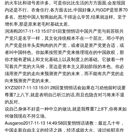
的火车比和谐号差许多。可是你比比生活的方方面面,会发现国
内还是不行。衣食住行,各方面去比,中国好像人均GDP是世界70
多名。想想中国人智商如此高,干得这么辛苦,结果就这样。至于
增长率,那是原来老毛时基础太差。
润涛阎2017-11-13 15:07:01回复悄悄话中国共产党与前苏联共
产党只是名字一样，其文化传统根本不在一个层次。邓小平的
共产党是挂羊头卖狗肉的共产党，或者说是资产党更合适，或
者叫中国特色。你如果按照资产党来推理现在的中国政权，那
你才能有逻辑上和文化基础上以及制度上的基础。它披着一件
写着共产党的大马褂，里边是资本主义原始阶段的本色。你必
须用资产党的走向来预测资产党的未来，而不能有共产党的走
向来预测资产党的未来。
XYZ32017-11-13 15:01:28回复悄悄话俞如果在习劝他留时说要
尊重7上八下,就是表明自己听江的话,而且也隐含对习将来不退
的反对。
说自己身体不好是一种中立的做法,就是我尊重7上8下,你将来如
何做我现在不持立场。
Ausgaroo2017-11-13 14:49:58回复悄悄话请教：最近几十年，
中国走新自由主义的经济之路，经济成就大火。读过哈耶克作