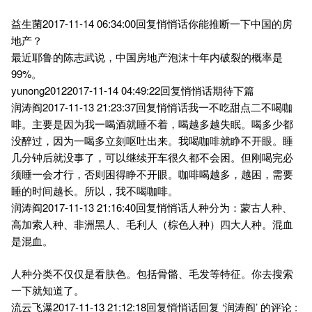
益生菌2017-11-14 06:34:00回复悄悄话你能推断一下中国的房
地产？
最近耶鲁的陈志武说，中国房地产泡沫十年内破裂的概率是
99%。
yunong20122017-11-14 04:49:22回复悄悄话期待下篇
润涛阎2017-11-13 21:23:37回复悄悄话我一不吃甜点二不喝咖
啡。主要是因为我一喝酒就睡不着，喝越多越失眠。喝多少都
没醉过，因为一喝多立刻呕吐出来。我喝咖啡就睁不开眼。睡
几分钟后就没事了，可以继续开车很久都不会困。但刚喝完必
须睡一会才行，否则困得睁不开眼。咖啡喝越多，越困，需要
睡的时间越长。所以，我不喝咖啡。
润涛阎2017-11-13 21:16:40回复悄悄话人种分为：蒙古人种、
高加索人种、非洲黑人、毛利人（棕色人种）四大人种。混血
是混血。
人种分类不仅仅是看肤色。包括骨骼、毛发等特征。你去搜索
一下就知道了。
流云飞瀑2017-11-13 21:12:18回复悄悄话回复 ‘润涛阎’ 的评论 :