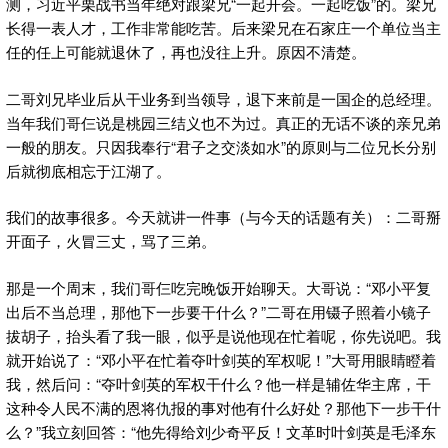
测，习近平栗战书当年绝对跟梁兄“一起开会。一起吃饭”的。梁兄
长得一表人才，工作非常能吃苦。后来梁兄在石家庄一个单位当主
任的任上可能就退休了，再也没往上升。原因不清楚。
二哥刘兄毕业后从干业务到当领导，退下来前是一国企的总经理。
当年我们哥仨说是桃园三结义也不为过。真正的无话不谈的亲兄弟
一般的朋友。只因我奉行“君子之交淡如水”的原则与二位兄长分别
后就彻底相忘于江湖了。
我们的故事很多。今天就讲一件事（与今天的话题有关）：二哥掰
开面子，火冒三丈，骂了三弟。
那是一个周末，我们哥仨吃完晚饭开始聊天。大哥说：“邓小平复
出后不当总理，那他下一步要干什么？”二哥在用镊子照着小镜子
拔胡子，抬头看了我一眼，似乎是说他现在忙着呢，你先说吧。我
就开始说了：“邓小平在忙着夺叶剑英的军权呢！”大哥用眼睛瞪着
我，然后问：“夺叶剑英的军权干什么？他一样是辅佐华主席，干
这种令人民不满的恩将仇报的事对他有什么好处？那他下一步干什
么？”我立刻回答：“他先得给刘少奇平反！文革时叶剑英是毛泽东