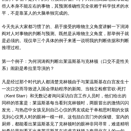
些人本身不能左右的事物，其预测准确性完全依赖于科学技术的水
平，不是靠某人的大脑单独完成的。
今天先从大家都习惯了的、易于接受的唯物主义角度讲解一下润涛
阎对人对事物的判断与预测。既然是从唯物主义角度，那举例子就
是必须的。现仅举三个具体的例子来逐一说明我的判断依据和判断
推理过程。
第一个例子：为何润涛阎判断出莱温斯基与克林顿（口交不是性关
系）闹剧是希拉里导演的？
凡是经过那个时代的人都清楚克林顿由于与莱温斯基在白宫发生十
一次口交而导致进入国会弹劾程序的新闻。当独立检察官砍-死打
（Kent Starr）和无数记者询问采访白宫工作人员时，他们给出的
同样的答案是：莱温斯基每当看到克林顿时，两眼冒出的激情闪闪
发光，与热恋中女孩见到自己心仪的男友或处于单相思时期的女孩
见到心仪男人时的眼神一模一样。这包括白宫门外的保镖、室内的
厨师，都能看出莱温斯基见了克林顿时的眼神非同寻常，难道精明
如希拉里则看不出来莱温斯基在追求克林顿？套用北京人的一句