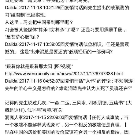
Dalidali2017-11-18 10:21:29回复悄悄话阎先生提出的或预测的
习“组阁制”已经实现。
从这里，习会把中国带到哪里呢？
习会被某些媒体“捧杀”或“棒杀”了呢？ 还是习要用霹雳手段，
“显菩萨心肠“呢？
Dalidali2017-11-17 13:39:05回复悄悄话似曾相识。但还是蛮震
撼的。 这是“出来混总是要还的”必须经历的一部份吗?
————————————————
“跟着你就是跟着那太阳 (图/视频)“
http://www.wenxuecity.com/news/2017/11/17/6747338.html
Dalidali2017-11-16 04:52:37回复悄悄话”‘入怀’ 的评论 : 不知润涛
先生的唯心主义是怎样的? 难道润涛先生认为人死了灵魂还在?”
记得阎先生说过几次, “一命,二运, 三风水, 四积阴德, 五读书” (大
概是这样). 似乎与”灵魂”有关.
洞庭人家2017-11-15 22:09:03回复悄悄话【任何人或事物，当
一个极端不能解释某现象时，另一个相反的极端便是真理。】
现在中国的房价和美国的股价应该符合另一个相反的极端。因