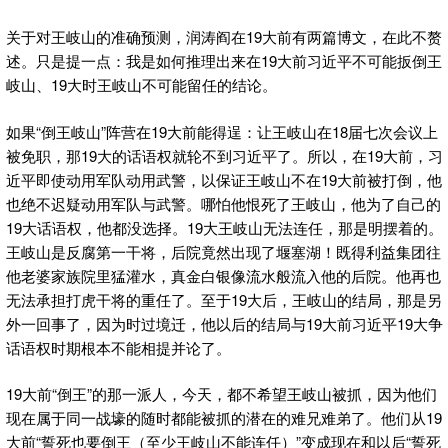
关于对王岐山的准确预测，润涛阎在19大前有两篇博文，在此不赘
述。只是提一点：我是如何推理出来在19大前习近平不可能扳倒王
岐山、19大时王岐山不可能留任的结论。
如果“倒王岐山”阵营在19大前能得逞：让王岐山在18届七次会议上
被免职，那19大的话语权就轮不到习近平了。所以，在19大前，习
近平即使动用军队动用武警，以保证王岐山不在19大前被打倒，他
也绝不迟疑动用军队与武警。哪怕他恨死了王岐山，他为了自己的
19大话语权，他都没选择。19大王岐山无法连任，那是明摆着的。
王岐山是反腐第一干将，后院竟然出现了堰塞湖！既得利益集团往
他老婆家族院里猛灌水，真金白银像流水般流入他的后院。他再也
无法承担打虎干将的重任了。至于19大后，王岐山的结局，那是另
外一回事了，因为时过境迁，他以后的结局与19大前习近平19大争
话语权时期根本不能相提并论了。
19大前“倒王”的那一派人，今天，都不希望王岐山被抓，因为他们
现在属于同一战壕的随时都能被抓的潜在的难兄难弟了。他们从19
大前“誓死也要倒王（至少王岐山不能连任）”变成现在和以后“誓死