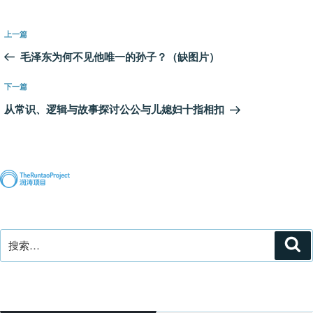
文
上
上一篇
章
一
毛泽东为何不见他唯一的孙子？（缺图片）
导
篇
航
文
下
下一篇
章
一
从常识、逻辑与故事探讨公公与儿媳妇十指相扣
篇
文
章
搜
搜
索
索：