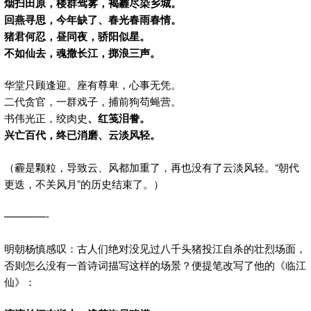
烟扫田原，楼群驾雾，褐霾尽染乡城。
回燕寻思，今年缺了、春光春雨春情。
猪君何忍，昼同夜，骄阳似星。
不如仙去，魂撒长江，掷浪三声。
华堂只顾逢迎。座有尊卑，心事无凭。
二代贪官，一群戏子，捕前狗苟蝇营。
书伟光正，绞肉史
、
红笺泪誊。
兴亡百代，终已消磨
、
云淡风轻。
（霾是颗粒，导致云、风都加重了，再也没有了云淡风轻。“朝代
更迭，不关风月”的历史结束了。）
————-
明朝杨慎感叹：古人们绝对没见过八千头猪投江自杀的壮烈场面，
否则怎么没有一首诗词描写这样的场景？便提笔改写了他的《临江
仙》：