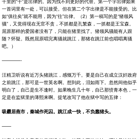
千里的“千”是出律的。因为找不到更好的代替。第一个字出律如果
一首词里有一处，可以接受。但在第二个字出律是不能接受的。比
如“俱往矣”就不能用，因为“往”出律。（2）第一稿写的是“猪领风
骚”，又觉得现在无官不贪，不抓都是孔繁森，一抓都是王宝森。
屈原那样的爱国者没有了，只能在猪里找了。猪领风骚能有人跟
随？怀疑。既然屈原唱完离骚就跳江，那猪在跳江前也唱唱离骚
吧。）
————-
汪精卫听说有近万头猪跳江，感慨万千。要是自己在成立汉奸政府
之前跳江，那可是一世英名啊。想到此，泪如雨下。忽然间他似乎
明白了，自己是生不逢时。如果晚生几十年，自己那愤青本色，一
定是在监狱里的薄熙来啊。提笔改写了他在狱中写的五律：
吸霾居燕市，秦城作死囚。跳江成一快，不负蠢猪头。
——