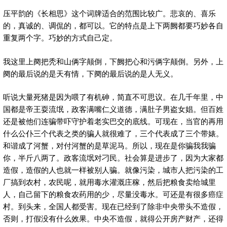
压平韵的《长相思》这个词牌适合的范围比较广。悲哀的、喜乐
的，真诚的、调侃的，都可以。它的特点是上下两阙都要巧妙各自
重复两个字。巧妙的方式自己定。
我这里上阕把秃和山俩字颠倒，下阙把心和污俩字颠倒。另外，上
阕的最后说的是天有情，下阕的最后说的是人无义。
听说大量死猪是因为喂了有机砷，简直不可思议。在几千年里，中
国都是帝王耍流氓，政客满嘴仁义道德，满肚子男盗女娼。但百姓
还是被他们连骗带吓守护着老实巴交的底线。可现在，当官的再用
什么公仆三个代表之类的骗人就很难了，三个代表成了三个带婊。
和谐成了河蟹，对付河蟹的是草泥马。所以，现在是你骗我我骗
你，半斤八两了。政客流氓对刁民。社会算是进步了，因为大家都
造假，造假的人也就一样被别人骗。就像污染，城市人把污染的工
厂搞到农村，农民呢，就用毒水灌溉庄稼，然后把粮食卖给城里
人，自己留下的粮食农药用的少，尽量没毒水。可还是有很多癌症
村。到头来，全国人都受害。现在已经到了除非中央带头不造假，
否则，打假没有什么效果。中央不造假，就得公开房产财产，还得