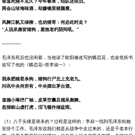
谁道死猪不见久？今年春来，结队还依旧。
两会山珍海味酒，却嫌镜里猪颜瘦。
风舞江帆又绿柳，也劝猪哥：何必此时走？
“人说呆彪皆猪狗，羞煞老朽阴间吼。”
————-
毛泽东死后也没闲着，当他读了欧阳修改写的蝶恋花，也奋笔疾书
改写了他的《蝶恋花–答李淑一》：
我杀肥猪君杀狗，猪狗行尸北上充老九。
问讯中央何所有，中央摆出茅台酒。
道德小琳抒广袖，皮草空囊且领呆彪舞。
忽报岐山虚打虎，泪飞顿作倾盆雨。
（1）八千头猪是谁杀的？过程是这样的：李叔一找到毛泽东给她
安排个工作。毛泽东说我们都是从战争中走过来的，还是干老本行