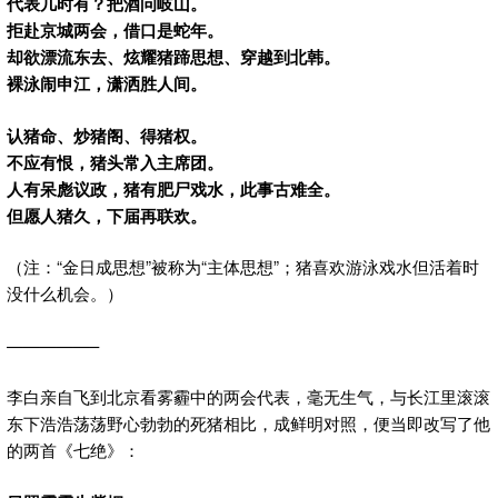
代表几时有？把酒问岐山。
拒赴京城两会，借口是蛇年。
却欲漂流东去、炫耀猪蹄思想、穿越到北韩。
裸泳闹申江，潇洒胜人间。
认猪命、炒猪阁、得猪权。
不应有恨，猪头常入主席团。
人有呆彪议政，猪有肥尸戏水，此事古难全。
但愿人猪久，下届再联欢。
（注：“金日成思想”被称为“主体思想”；猪喜欢游泳戏水但活着时
没什么机会。）
—————–
李白亲自飞到北京看雾霾中的两会代表，毫无生气，与长江里滚滚
东下浩浩荡荡野心勃勃的死猪相比，成鲜明对照，便当即改写了他
的两首《七绝》：