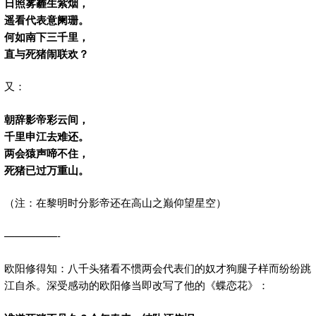
日照雾霾生紫烟，
遥看代表意阑珊。
何如南下三千里，
直与死猪闹联欢？
又：
朝辞影帝彩云间，
千里申江去难还。
两会猿声啼不住，
死猪已过万重山。
（注：在黎明时分影帝还在高山之巅仰望星空）
—————-
欧阳修得知：八千头猪看不惯两会代表们的奴才狗腿子样而纷纷跳
江自杀。深受感动的欧阳修当即改写了他的《蝶恋花》：