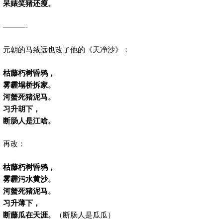
呆婊笑猪还瘦。
———-
元朝的马致远也改了他的《天净沙》：
枯藤朽树昏鸦，
雾霾塌桥拆家。
河蟹死猪泥马。
习升胡下，
断肠人是江啥。
再改：
枯藤朽树昏鸦，
雾霾污水黄沙。
河蟹死猪泥马。
习升薄下，
断藤瓜在天涯。
（断肠人是瓜瓜）