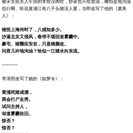
被宋太祖关入牢房的李煜没肉吃，炒菜也不给放油，哪怕是地沟油
也行啊。听说黄浦江有八千头猪没人要，当即改写了他的《虞美
人》：
猪投上海何时了，八戒知多少。
沙逼北京又强风，卷帘不堪回首雾霾中。
豪宅、猪圈应安在，只是猪颜改。
问君几许地沟油？恰似一江猪水向东流。
———–
李清照改写了她的《如梦令》：
黄浦死猪成溜，
两会行尸走秀。
试问主持人，
却道雾霾依旧。
惊否？
惊否？