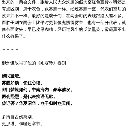
出来的。两会文件，跟给人民大众洗脑的假大空红色宣传材料还是
有点区别，属于灰色，跟雾霾一样。经过雾霾一熏，代表们熏后的
效果并不一样。最好的是戏子们，在两会时的表现跟路人差不多。
而胖子则在两会上比平时更装傻充愣得厉害。也有一部分代表，就
像杂面窝头，早已皮厚肉糟，经历过风尘的反复熏染，雾霾熏不出
什么效果了。
－－－－
柳永也改写了他的《雨霖铃》春别
黎民凝噎。
雾霾如锁，锁住心结。
都门梦境如幻，中南海内，豪车催发。
两会熙熙，是代表痴语无歇。
曾记否？华夏昭华，燕子归时燕天阔。
多情自古伤离别。
更那堪、乍暖还寒节。