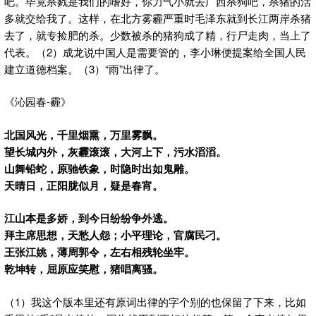
吧。毕竟杀戮是我们的嗜好，你力气小就去广西杀狗吧，杀猪的活
多就交给我了。这样，在北方雾霾严重时毛泽东就到长江两岸杀猪
去了，就专捡肥的杀。少数被杀的猪狗成了精，行尸走肉，当上了
代表。（2）成龙说中国人是需要管的，李小琳便提案给全国人民
建立道德档案。（3）“雨”出律了。
《沁园春-霾》
北国风光，千里烟熏，万里雾飘。
望长城内外，灰霾滚滚，大河上下，污水滔滔。
山舞铅蛇，原驰铁象，时隐时出如鬼雕。
天晴日，正阳胧似月，疑是春宵。
江山本是多娇，到今日纷纷争外逃。
拜主席思想，天愁人怨；小平理论，官腐民刁。
王张江姚，薄周郭令，左右相残轮坐牢。
乾坤转，屈原应笑慰，猪唱离骚。
（1）我这个版本里还有原词出律的字个别的也保留了下来，比如