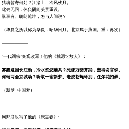
猪魂暂寄何处？江渚上、冷风残月。
此去无回，休负阴间美景重设。
纵享有、朗朗乾坤，怎与人间说？
（华夏之所以称为华夏，昭华日月。北京属于燕国。重：再次）
——————
“一代词宗”秦观改写了他的《桃源忆故人》：
雾霾遮国长江恸，冷水悠悠谁共？死谏万猪齐踊，羞得贪官竦。
何端两会京城动？听取一帘新梦。老虎苍蝇环拥，任尔花招弄。
（新梦=中国梦）
——————
周邦彦改写了他的《庆宫春》: