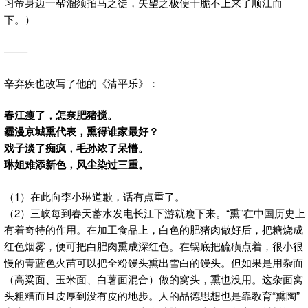
习帝身边一帮溜须拍马之徒，失望之极便干脆不上来了顺江而
下。）
——-
辛弃疾也改写了他的《清平乐》：
春江瘦了，怎奈肥猪搅。
霾漫京城熏代表，熏得谁家最好？
戏子淡了痴疯，毛孙浓了呆懵。
琳姐难添新色，风尘染过三重。
（1）在此向李小琳道歉，话有点重了。
（2）三峡每到春天蓄水发电长江下游就瘦下来。“熏”在中国历史上
有着奇特的作用。在加工食品上，白色的肥猪肉做好后，把糖烧成
红色烟雾，便可把白肥肉熏成深红色。在锅底把硫磺点着，很小很
慢的青蓝色火苗可以把全粉馒头熏出雪白的馒头。但如果是用杂面
（高粱面、玉米面、白薯面混合）做的窝头，熏也没用。这杂面窝
头粗糟而且皮厚到没有皮的地步。人的品德思想也是靠教育“熏陶”