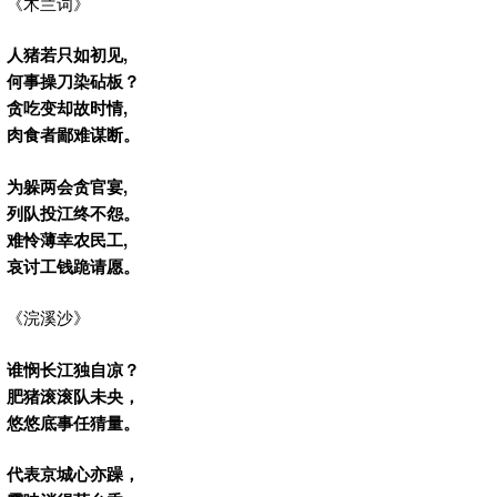
《木兰词》
人猪若只如初见,
何事操刀染砧板？
贪吃变却故时情,
肉食者鄙难谋断。
为躲两会贪官宴,
列队投江终不怨。
难怜薄幸农民工,
哀讨工钱跪请愿。
《浣溪沙》
谁悯长江独自凉？
肥猪滚滚队未央，
悠悠底事任猜量。
代表京城心亦躁，