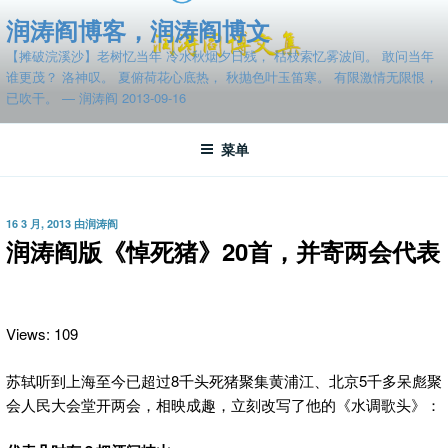
跳
润涛阎博客，润涛阎博文
至
【摊破浣溪沙】老树忆当年 冷水秋烟夕日残， 枯枝索忆雾波间。 敢问当年
内
谁更茂？ 洛神叹。 夏俯荷花心底热， 秋抛色叶玉笛寒。 有限激情无限恨，
容
已吹干。 — 润涛阎 2013-09-16
菜单
发
16 3 月, 2013
由
润涛阎
布
润涛阎版《悼死猪》20首，并寄两会代表
于
Views: 109
苏轼听到上海至今已超过8千头死猪聚集黄浦江、北京5千多呆彪聚
会人民大会堂开两会，相映成趣，立刻改写了他的《水调歌头》：