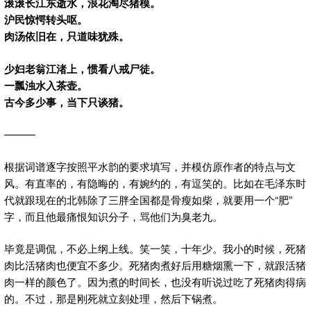
滚滚长江东逝水，浪花淘尽猪模。
沪民惊愕转头呕。
肉汤依旧在，只道味犹殊。
少妇老翁江渚上，惯看八戒尸徒。
一瓢浊水入茶壶。
古今多少事，当下只谈猪。
———
根据词谱逐字按照平水韵的要求填写，并模仿原作者的特点与文
风。有直率的，有隐晦的，有婉约的，有逗笑的。比如在毛泽东时
代就跟现在的北韩除了三胖全国都是骨瘦如柴，就要用一个“肥”
字，而且他最痛恨知识分子，骂他们为臭老九。
毕竟是调侃，不必上纲上线。笑一笑，十年少。我小的时候，死猪
肉比活猪肉也便宜不多少。死猪肉煮好后用糖烟熏一下，就跟活猪
肉一样的颜色了。因为煮的时间长，也没有听说过吃了死猪肉得病
的。不过，那是刚死就立刻处理，然后下锅煮。