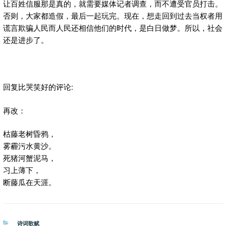
让百姓信服那是真的，就需要媒体记者调查，而不遭受官员打击。
否则，大家都造假，最后一起玩完。现在，想走回到过去当权者用
谎言欺骗人民而人民还相信他们的时代，是白日做梦。所以，社会
还是进步了。
回复比哭笑好的评论:
再改：
枯藤老树昏鸦，
雾霾污水黄沙。
死猪河蟹泥马，
习上薄下，
断藤瓜在天涯。
分
诗词歌赋