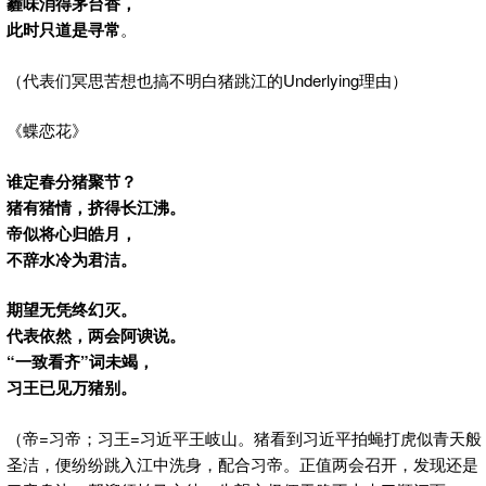
霾味消得茅台香，
此时只道是寻常
。
（代表们冥思苦想也搞不明白猪跳江的Underlying理由）
《蝶恋花》
谁定春分猪聚节？
猪有猪情，挤得长江沸。
帝似将心归皓月，
不辞水冷为君洁。
期望无凭终幻灭。
代表依然，两会阿谀说。
“一致看齐”词未竭，
习王已见万猪别。
（帝=习帝；习王=习近平王岐山。猪看到习近平拍蝇打虎似青天般
圣洁，便纷纷跳入江中洗身，配合习帝。正值两会召开，发现还是