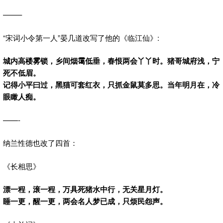
——–
“宋词小令第一人”晏几道改写了他的《临江仙》:
城内高楼雾锁，乡间烟霭低垂，春恨两会丫丫时。猪哥城府浅，宁
死不低眉。
记得小平曰过，黑猫可套红衣，只抓金鼠莫多思。当年明月在，冷
眼瞰人痴。
——-
纳兰性德也改了四首：
《长相思》
漂一程，滚一程，万具死猪水中行，无关星月灯。
睡一更，醒一更，两会名人梦已成，只烦民怨声。