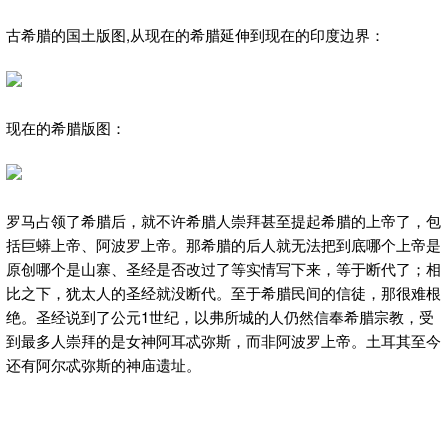
古希腊的国土版图,从现在的希腊延伸到现在的印度边界：
现在的希腊版图：
罗马占领了希腊后，就不许希腊人崇拜甚至提起希腊的上帝了，包
括巨蟒上帝、阿波罗上帝。那希腊的后人就无法把到底哪个上帝是
原创哪个是山寨、圣经是否改过了等实情写下来，等于断代了；相
比之下，犹太人的圣经就没断代。至于希腊民间的信徒，那很难根
绝。圣经说到了公元1世纪，以弗所城的人仍然信奉希腊宗教，受
到最多人崇拜的是女神阿耳忒弥斯，而非阿波罗上帝。土耳其至今
还有阿尔忒弥斯的神庙遗址。