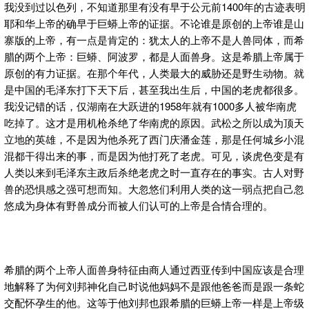
我没到过以色列，不知道那里有没有早于公元前1400年的古迹表明
耶和华上帝的确早于巨蟒上帝的证据。不论谁是原创的上帝谁是山
寨版的上帝，有一点是肯定的：犹太人的上帝不是人兽同体，而希
腊的两个上帝：巨蟒、阿波罗，都是人面兽身。这是希腊上帝属于
原创的有力证据。在那个年代，人类最大的威胁还是野生动物。就
是中国的毛泽东打下天下后，甚至我出生后，中国的老虎都很多。
我没记错的话，仅湖南在大跃进的1958年就有1000多人被华南虎
吃掉了。这才是用机枪杀绝了华南虎的原因。武松之所以成为顶天
立地的英雄，不是因为他杀死了西门庆潘金莲，那是任何城乡小混
混都干得出来的事，而是因为他打死了老虎。可见，谈虎色变是有
人类以来到毛泽东主政后杀绝老虎之时一直存在的事实。古人对野
兽的恐惧感之强可想而知。大忽悠们利用人类的这一弱点把自己忽
悠成为身体有野兽成分而被人们认可的上帝是合情合理的。
希腊的两个上帝人面兽身特征由商人通过西亚传到中国应该是合理
地解释了为何刘邦神化自己时说他妈妈不是跟他爸爸而是跟一条蛇
交配怀孕生的他。这等于他刘邦也跟希腊的巨蟒上帝一样是上帝级