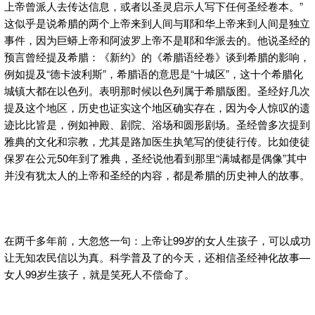
上帝曾派人去传达信息，或者以圣灵启示人写下任何圣经卷本。”
这似乎是说希腊的两个上帝来到人间与耶和华上帝来到人间是独立
事件，因为巨蟒上帝和阿波罗上帝不是耶和华派去的。他说圣经的
预言曾经提及希腊：《新约》的《希腊语经卷》谈到希腊的影响，
例如提及“德卡波利斯”，希腊语的意思是“十城区”，这十个希腊化
城镇大都在以色列。表明那时候以色列属于希腊版图。圣经好几次
提及这个地区，历史也证实这个地区确实存在，因为令人惊叹的遗
迹比比皆是，例如神殿、剧院、浴场和圆形剧场。圣经曾多次提到
雅典的文化和宗教，尤其是路加医生执笔写的使徒行传。比如使徒
保罗在公元50年到了雅典，圣经说他看到那里“满城都是偶像”其中
并没有犹太人的上帝和圣经的内容，都是希腊的历史神人的故事。
在两千多年前，大忽悠一句：上帝让99岁的女人生孩子，可以成功
让无知农民信以为真。科学普及了的今天，还相信圣经神化故事—
女人99岁生孩子，就是笑死人不偿命了。