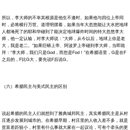
所以，李大师的不幸其根源是他生不逢时。如果他与四位上帝同
时，必将横行万世。道理明摆着，如果当年大忽悠能让大水把地球
人都淹死了的耶和华碰到了能决定地球爆炸时间的特大忽悠李大
师，他一定认输，对李大师说：“大师，从今以后，地球上你是老
大，我是老二。”如果巨蟒上帝、阿波罗上帝碰到李大师，当即跪
拜：“李大师，我们只是God，而您是Fod！”在希腊语里，G是在F
之后的，F比G大，要先说F后说G。
（六）希腊民主与美式民主的区别
说起希腊的民主人们就想到了雅典城邦民主，其实希腊民主是从村
庄逐步发展到城市的。在希腊早期，村庄里的人收入差不多，就是
贫富差距较小，村里有什么事就大家在一起议论，可有个牵头的更