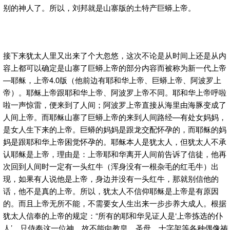
别的神人了。所以，刘邦就是山寨版的土特产巨蟒上帝。
接下来犹太人里又出来了个大忽悠，这次不论是从时间上还是从内
容上都可以确定是山寨了巨蟒上帝的部分内容而被称为新一代上帝
—耶稣，上帝4.0版（他前边有耶和华上帝、巨蟒上帝、阿波罗上
帝）。耶稣上帝跟耶和华上帝、阿波罗上帝不同。耶和华上帝呼啦
啦一声惊雷，便来到了人间；阿波罗上帝直接从海里由海豚变成了
人间上帝。而耶稣山寨了巨蟒上帝的来到人间路经—有处女妈妈，
是女人生下来的上帝。巨蟒的妈妈是跟龙交配怀孕的，而耶稣的妈
妈是跟耶和华上帝困觉怀孕的。耶稣本人是犹太人，但犹太人不承
认耶稣是上帝，理由是：上帝耶和华离开人间前告诉了信徒，他再
次回到人间时一定有一头红牛（浑身没有一根杂毛的红毛牛）出
现，如果有人说他是上帝，身边并没有一头红牛，那就别信他的
话，他不是真的上帝。所以，犹太人不信仰耶稣是上帝是有原因
的。而且上帝无所不能，不需要女人生出来一步步养大成人。根据
犹太人信奉的上帝的规定：“所有的耶和华见证人是‘上帝拣选的仆
人’，只侍奉这一位神，故不能向教皇、圣母、十字架等各种偶像祷