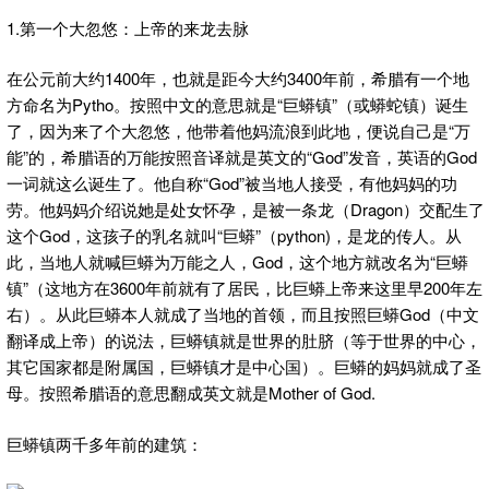
1.第一个大忽悠：上帝的来龙去脉
在公元前大约1400年，也就是距今大约3400年前，希腊有一个地
方命名为Pytho。按照中文的意思就是“巨蟒镇”（或蟒蛇镇）诞生
了，因为来了个大忽悠，他带着他妈流浪到此地，便说自己是“万
能”的，希腊语的万能按照音译就是英文的“God”发音，英语的God
一词就这么诞生了。他自称“God”被当地人接受，有他妈妈的功
劳。他妈妈介绍说她是处女怀孕，是被一条龙（Dragon）交配生了
这个God，这孩子的乳名就叫“巨蟒”（python)，是龙的传人。从
此，当地人就喊巨蟒为万能之人，God，这个地方就改名为“巨蟒
镇”（这地方在3600年前就有了居民，比巨蟒上帝来这里早200年左
右）。从此巨蟒本人就成了当地的首领，而且按照巨蟒God（中文
翻译成上帝）的说法，巨蟒镇就是世界的肚脐（等于世界的中心，
其它国家都是附属国，巨蟒镇才是中心国）。巨蟒的妈妈就成了圣
母。按照希腊语的意思翻成英文就是Mother of God.
巨蟒镇两千多年前的建筑：