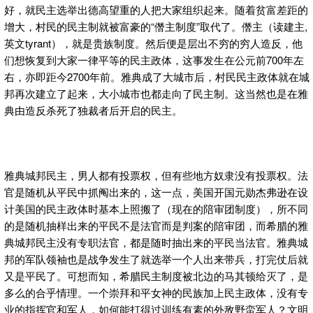
好，就民主选举出德高望重的人把大家组织起来。随着贫富差距的
增大，村民的民主制就被富豪的“僭主制度”取代了。僭主（读建主,
英文tyrant），就是贵族制度。然后便是层出不穷的穷人造反，他
们想恢复到大家一律平等的民主政体，这事发生在公元前700年左
右，亦即距今2700年前。雅典成了大城市后，村民民主政体就在城
邦再次建立了起来，大小城市也都走向了民主制。这当然也是在雅
典由造反杀死了独裁者后开启的民主。
雅典城邦民主，男人都有投票权，但有些地方奴隶没有投票权。法
官是随机从平民中抓阄出来的，这一点，美国开国元勋杰弗逊在设
计美国的民主政体时基本上照搬了（现在的陪审团制度），所不同
的是随机抽样出来的平民不是法官而是判案的陪审团，而希腊的雅
典城邦民主没有专职法官，都是随时抽出来的平民当法官。雅典城
邦的军队领袖也是战争发生了就选举一个人出来带兵，打完仗后就
又是平民了。可想而知，希腊民主制度被北边的马其顿给灭了，是
多么的合乎情理。一个崇拜和平女神的民族加上民主政体，没有专
业的指挥官和军人，如何能打得过训练有素的外敌野蛮军人？文明