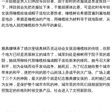
一开始都是男人们摔跤等田径赛。由于那时的衣服就是兽皮拴挂一
下，摔跤就会先把衣服扯下来，干脆就裸体比赛。可是此时有年轻
女孩用橄榄枝做成帽子送给比赛胜者。橄榄树在希腊普遍到遍地都
是地步，希腊是橄榄油的产地，用橄榄枝为材料等于就地取材。从
此当地人就把橄榄枝作为和平的象征。
雅典娜继承了德尔斐镇奥林匹克运动会女孩送橄榄枝的传统，但那
个地方已经是房屋林立的城市了，城里到处是柳树用于院子里的遮
阴，她就用柳枝代替橄榄枝编成帽子送给新来的移民。她号召大家
和平，别为金钱而动手发动战争。她死后，为了纪念她给整个城市
带来的和平，便把中间的那个山岗顶上弄成平的大广场。广场上建
了三个大的神殿，最大的那个就是纪念雅典娜女孩的，此时她已成
为女神，是保护整个城市市民的神。城市里的市民们就根据契约按
照预定的价格到时候交换产品。社会进入了文明新阶段。