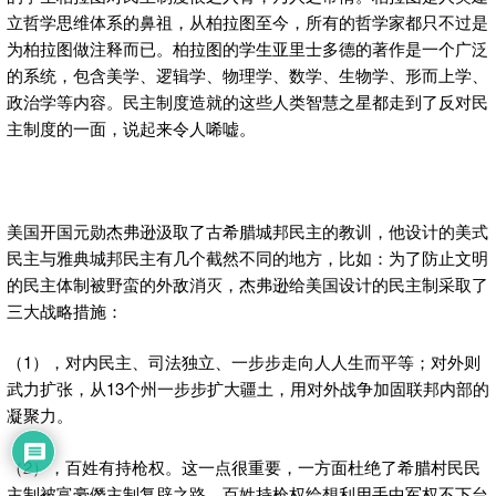
立哲学思维体系的鼻祖，从柏拉图至今，所有的哲学家都只不过是
为柏拉图做注释而已。柏拉图的学生亚里士多德的著作是一个广泛
的系统，包含美学、逻辑学、物理学、数学、生物学、形而上学、
政治学等内容。民主制度造就的这些人类智慧之星都走到了反对民
主制度的一面，说起来令人唏嘘。
美国开国元勋杰弗逊汲取了古希腊城邦民主的教训，他设计的美式
民主与雅典城邦民主有几个截然不同的地方，比如：为了防止文明
的民主体制被野蛮的外敌消灭，杰弗逊给美国设计的民主制采取了
三大战略措施：
（1），对内民主、司法独立、一步步走向人人生而平等；对外则
武力扩张，从13个州一步步扩大疆土，用对外战争加固联邦内部的
凝聚力。
（2），百姓有持枪权。这一点很重要，一方面杜绝了希腊村民民
主制被富豪僭主制复辟之路。百姓持枪权给想利用手中军权不下台