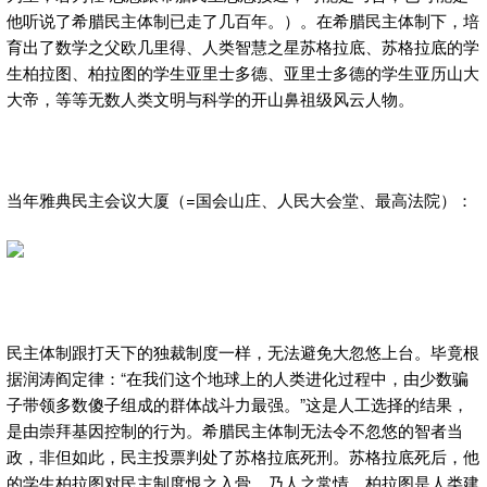
他听说了希腊民主体制已走了几百年。）。在希腊民主体制下，培
育出了数学之父欧几里得、人类智慧之星苏格拉底、苏格拉底的学
生柏拉图、柏拉图的学生亚里士多德、亚里士多德的学生亚历山大
大帝，等等无数人类文明与科学的开山鼻祖级风云人物。
当年雅典民主会议大厦（=国会山庄、人民大会堂、最高法院）：
民主体制跟打天下的独裁制度一样，无法避免大忽悠上台。毕竟根
据润涛阎定律：“在我们这个地球上的人类进化过程中，由少数骗
子带领多数傻子组成的群体战斗力最强。”这是人工选择的结果，
是由崇拜基因控制的行为。希腊民主体制无法令不忽悠的智者当
政，非但如此，民主投票判处了苏格拉底死刑。苏格拉底死后，他
的学生柏拉图对民主制度恨之入骨，乃人之常情。柏拉图是人类建