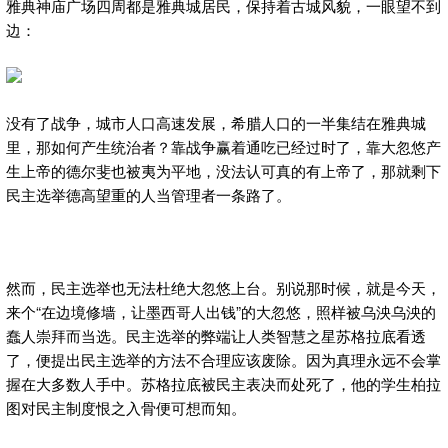
雅典神庙广场四周都是雅典城居民，保持着古城风貌，一眼望不到
边：
没有了战争，城市人口高速发展，希腊人口的一半集结在雅典城
里，那如何产生统治者？靠战争赢着通吃已经过时了，靠大忽悠产
生上帝的德尔斐也被夷为平地，没法认可真的有上帝了，那就剩下
民主选举德高望重的人当管理者一条路了。
然而，民主选举也无法杜绝大忽悠上台。别说那时候，就是今天，
来个“在边境修墙，让墨西哥人出钱”的大忽悠，照样被乌泱乌泱的
蠢人崇拜而当选。民主选举的弊端让人类智慧之星苏格拉底看透
了，便提出民主选举的方法不合理应该废除。因为真理永远不会掌
握在大多数人手中。苏格拉底被民主表决而处死了，他的学生柏拉
图对民主制度恨之入骨便可想而知。