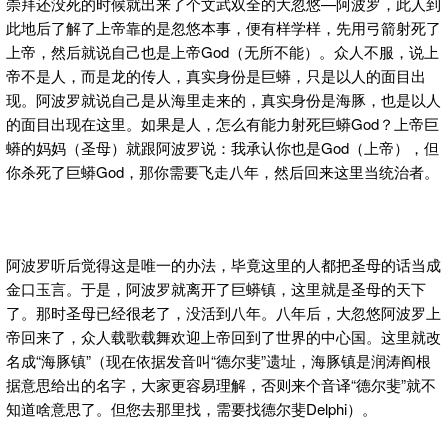
崇拜还没死的时候就出来了个文武双全的大忽悠—阿波罗，此人到
此地后了解了上帝靠的是忽悠本事，便有样学样，先用弓箭射死了
上帝，然后就说自己也是上帝God（无所不能）。众人不服，说上
帝不是人，而是龙的传人，真实身份是巨蟒，只是以人的面目出
现。阿波罗就说自己是从海里走来的，真实身份是海豚，也是以人
的面目出现在这里。如果是人，怎么有能力射死巨蟒God？上帝巨
蟒的妈妈（圣母）就跟阿波罗说：我承认你也是God（上帝），但
你杀死了巨蟒God，那你需要飞走八年，然后回来这里当统治者。
阿波罗听后觉得这是唯一的办法，毕竟这里的人都把圣母的话当成
金口玉言。于是，阿波罗就离开了巨蟒镇，这里就是圣母的天下
了。那时圣母已经很老了，没活到八年。八年后，大忽悠阿波罗上
帝回来了，众人载歌载舞欢迎上帝回到了世界的中心国。这里就改
名成“海豚镇”（现在依据发音叫“德尔斐”遗址，海豚镇是润涛阎根
据意思给出的名字，大家更容易理解，否则来个音译“德尔斐”就不
知道啥意思了。但您去那里找，需要找德尔斐Delphi）。