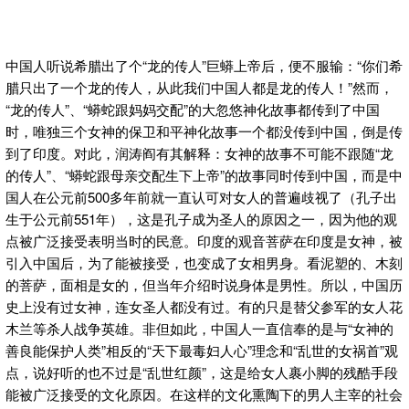
中国人听说希腊出了个“龙的传人”巨蟒上帝后，便不服输：“你们希
腊只出了一个龙的传人，从此我们中国人都是龙的传人！”然而，
“龙的传人”、“蟒蛇跟妈妈交配”的大忽悠神化故事都传到了中国
时，唯独三个女神的保卫和平神化故事一个都没传到中国，倒是传
到了印度。对此，润涛阎有其解释：女神的故事不可能不跟随“龙
的传人”、“蟒蛇跟母亲交配生下上帝”的故事同时传到中国，而是中
国人在公元前500多年前就一直认可对女人的普遍歧视了（孔子出
生于公元前551年），这是孔子成为圣人的原因之一，因为他的观
点被广泛接受表明当时的民意。印度的观音菩萨在印度是女神，被
引入中国后，为了能被接受，也变成了女相男身。看泥塑的、木刻
的菩萨，面相是女的，但当年介绍时说身体是男性。所以，中国历
史上没有过女神，连女圣人都没有过。有的只是替父参军的女人花
木兰等杀人战争英雄。非但如此，中国人一直信奉的是与“女神的
善良能保护人类”相反的“天下最毒妇人心”理念和“乱世的女祸首”观
点，说好听的也不过是“乱世红颜”，这是给女人裹小脚的残酷手段
能被广泛接受的文化原因。在这样的文化熏陶下的男人主宰的社会