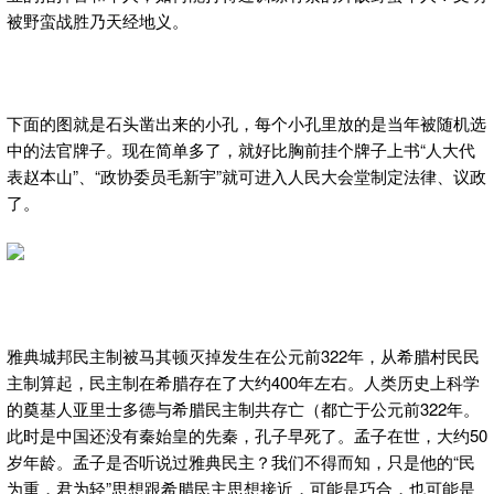
被野蛮战胜乃天经地义。
下面的图就是石头凿出来的小孔，每个小孔里放的是当年被随机选
中的法官牌子。现在简单多了，就好比胸前挂个牌子上书“人大代
表赵本山”、“政协委员毛新宇”就可进入人民大会堂制定法律、议政
了。
雅典城邦民主制被马其顿灭掉发生在公元前322年，从希腊村民民
主制算起，民主制在希腊存在了大约400年左右。人类历史上科学
的奠基人亚里士多德与希腊民主制共存亡（都亡于公元前322年。
此时是中国还没有秦始皇的先秦，孔子早死了。孟子在世，大约50
岁年龄。孟子是否听说过雅典民主？我们不得而知，只是他的“民
为重，君为轻”思想跟希腊民主思想接近，可能是巧合，也可能是