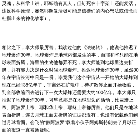
灵魂，从科学上讲，耶稣确有其人，但钉死在十字架上还能复活，
违反科学原理，显然耶稣复活极可能是信徒们的内心想法或信念而
杜撰出来的神化故事）。
相比之下，李大师最厉害，我读过他的《法轮转》，他说他推迟了
地球爆炸30年。地球爆炸是地球内部发生的事，而耶和华只能在地
球表面折腾，海里的生物他都弄不死，李大师能到地球里边去折
腾，并有能力决定什么时候地球爆炸。推迟地球爆炸30年，虽然30
年在宇宙长河中只是一瞬，毕竟我们这个宇宙从一开始的大爆炸到
现在已经138亿年了，宇宙还在扩散中，待扩散停止而开始收缩，
到全部收缩回去进行下一次大爆炸还需要大约100亿年。李大师只
推迟了地球爆炸30年，可毕竟那是在地球里边的活动，比巨蟒上
帝、阿波罗上帝、耶和华上帝、耶稣上帝都厉害。他们只是在地球
表面折腾，连去月球正面去折腾的证据都没有，也没有记载他们到
过月球背面。会飞的“假阿波罗”载着小伙子阿姆斯特朗去了月球正
面的报道一直被质疑呢。