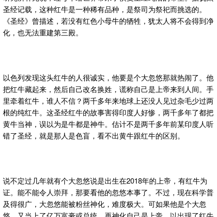
圣经记载，这种红牛是一种稀有品种，是祭司为祭祀而挑选的。
《圣经》曾描述，若没有红色小母牛的牺牲，犹太人将不会得到净
化，也无法重建第三殿。
以色列发现这头红牛的人很诚实，他要是个大忽悠那就热闹了。他
把红牛藏起来，然后自己改名换姓，谎称自己是上帝来到人间。手
里牵着红牛，谁人不信？两千多年来地球上还没人见过杂毛少过两
根的纯红牛。这圣经红牛的故事害得印度人好惨，两千多年了都把
黄牛当神，误以为是牛都是神牛。估计不是两千多年前某印度人听
错了圣经，就是那人是色盲，看不出黄牛跟红牛的区别。
说不定过几年就有个大忽悠说是出生在2018年的上帝，有红牛为
证。能不能令人崇拜，那要看他的忽悠本事了。不过，现在科学普
及得很广，大忽悠能被粉丝神化，难度极大。可如果他是个大忽
悠，又当上了亿万富豪或总统，再神化自己是上帝，以出现了红牛