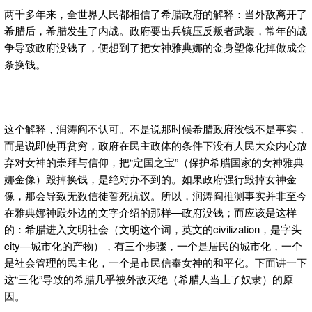
两千多年来，全世界人民都相信了希腊政府的解释：当外敌离开了
希腊后，希腊发生了内战。政府要出兵镇压反叛者武装，常年的战
争导致政府没钱了，便想到了把女神雅典娜的金身塑像化掉做成金
条换钱。
这个解释，润涛阎不认可。不是说那时候希腊政府没钱不是事实，
而是说即使再贫穷，政府在民主政体的条件下没有人民大众内心放
弃对女神的崇拜与信仰，把“定国之宝”（保护希腊国家的女神雅典
娜金像）毁掉换钱，是绝对办不到的。如果政府强行毁掉女神金
像，那会导致无数信徒誓死抗议。所以，润涛阎推测事实并非至今
在雅典娜神殿外边的文字介绍的那样—政府没钱；而应该是这样
的：希腊进入文明社会（文明这个词，英文的civilization，是字头
city—城市化的产物），有三个步骤，一个是居民的城市化，一个
是社会管理的民主化，一个是市民信奉女神的和平化。下面讲一下
这“三化”导致的希腊几乎被外敌灭绝（希腊人当上了奴隶）的原
因。