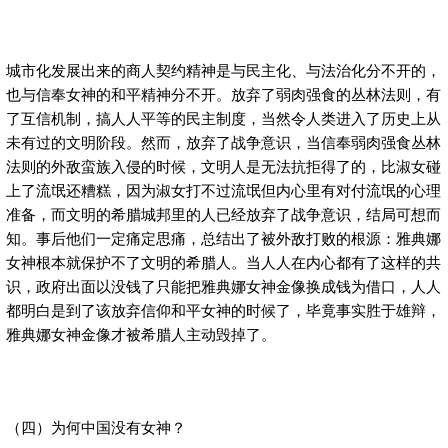
城市化发展出来的商人契约精神是与民主化、与法治化分不开的，
也与信奉女神的和平精神分不开。放弃了弱肉强食的丛林法则，有
了互信机制，搞人人平等的民主制度，当然令人类进入了历史上从
未有过的文明阶段。然而，放弃了战争意识，当信奉弱肉强食丛林
法则的外敌蛮族入侵的时候，文明人是无法抗拒得了的，比淑女碰
上了流氓还糟糕，因为淑女打不过流氓但内心里有对付流氓的心理
准备，而文明的希腊城邦里的人已经放弃了战争意识，结局可想而
知。事后他们一定痛定思痛，总结出了被外敌打败的根源：雅典娜
女神根本就保护不了文明的希腊人。当人人在内心都有了这样的共
识，政府出面以没钱了只能把雅典娜女神金像换成钱为借口，人人
都明白是到了该放弃信仰和平女神的时候了，毕竟事实胜于雄辩，
雅典娜女神金像才被希腊人主动毁掉了。
（四）为何中国没有女神？