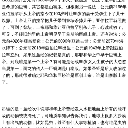
是希腊的巨蟒，其它都是山寨版。但根据另一说法，公元前2166年
亚伯拉罕听从上帝的指令在100岁时让99岁的妻子受孕生下了儿子
以撒。上帝让亚伯拉罕把儿子带到祭坛杀掉儿子，亚伯拉罕就照做
了，可到了祭坛，上帝耶和华让亚伯拉罕别杀儿子，心诚就够了。
可见，圣经旧约里的上帝明显早于希腊的巨蟒上帝。还有说法：公
元前4026年亞當受造；公元前3096年亞當去世；公元前2370年洪
水降下；公元前2018年亞伯拉罕出生；公元前1943年上帝跟亞伯
拉罕立約。如果这圣经的记载是真的，那耶和华上帝早于巨蟒上
帝。到底谁是第一个上帝？有可能是记载99岁女人生孩子的大忽悠
当属第一，而龙的传人—巨蟒则是山寨版。如果圣经是后人改编过
了的，那就很难确定耶和华和巨蟒谁是原创上帝，谁是山寨版上帝
了。
吊诡的是：圣经吹牛说耶和华上帝曾经发大水把地面上所有的能呼
吸的动物统统淹死了，可地质学知识告诉我们，地球上很多大沙漠
上有出气的动物，比如昆虫，甚至有仙人掌等植物，也有吃昆虫的