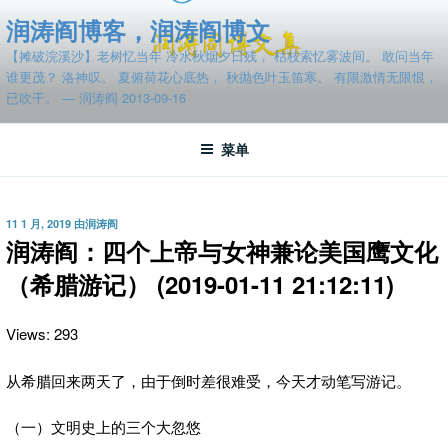
跳
润涛阎博客，润涛阎博文
至
【摊破浣溪沙】老树忆当年 冷水秋烟夕日残， 枯枝索忆雾波间。 敢问当年
内
谁更茂？ 洛神叹。 夏俯荷花心底热， 秋抛色叶玉笛寒。 有限激情无限恨，
容
已吹干。 — 润涛阎 2013-09-16
菜单
发
11 1 月, 2019
由
润涛阎
布
润涛阎：四个上帝与女神兼论美国鹰文化
于
（希腊游记） (2019-01-11 21:12:11)
Views: 293
从希腊回来两天了，由于倒时差很难受，今天才动笔写游记。
（一）文明史上的三个大忽悠