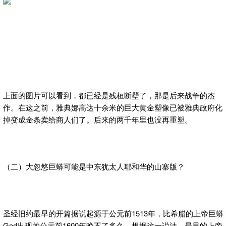
上面的图片可以看到，都已经是残桓断壁了，那是后来战争的杰
作。在这之前，雅典娜高达十余米的巨大黄金塑像已被雅典政府化
掉变成金条卖给商人们了。后来的两千年里也没再重塑。
（二）大忽悠巨蟒可能是中东犹太人耶和华的山寨版？
圣经旧约最早的开篇据说起源于公元前1513年，比希腊的上帝巨蟒
God出现的公元前1600年晚不了多久。根据这一说法，最早的上帝