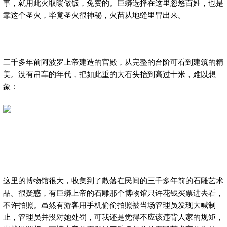
事，就用此火取暖做饭，免费的。巨蟒选择在这里忽悠百姓，也是
靠这个圣火，毕竟圣火很神秘，火苗从地缝里冒出来。
三千多年前阿波罗上帝建造的宫殿，从完整的台阶可看到建筑的精
美。没有吊车的年代，把如此重的大石头抬到高过十米，难以想
象：
这里的博物馆很大，收集到了散落在民间的三千多年前的石雕艺术
品。很疑惑，有巨蟒上帝的石雕那个博物馆只许花钱买票进去看，
不许拍照。虽然有游客用手机偷偷拍照被当场管理员发现大喊制
止，管理员并没对她处罚，可我还是觉得不应该违背人家的规矩，