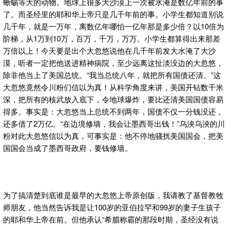
蜥蜴等大的动物。地球上很多大沙漠上一次被水淹是数亿年前的事
了。而圣经里的耶和华上帝只是几千年前的事。小学生都知道别说
几千年，就是一万年，离数亿年哪怕一亿年那是多少倍？以10倍为
阶梯，从1万到10万，百万，千万，万万。小学生都算得出来那差
万倍以上！今天要是出个大忽悠说他在几千年前发大水淹了大沙
漠，听者一定把他送进精神病院，至少远离这扯淡没边的大忽悠，
除非他当上了美国总统。“我当总统八年，就把所有国债还清。”这
大忽悠竟然令川粉们信以为真！从科学角度来讲，美国开钻数千米
深，把所有的核武放入底下，令地球爆炸，要比还清美国国债容易
得多。事实是：大忽悠当上总统不到两年，国债不仅一分钱没还，
还多借了2万亿。“在边境修墙，我会让墨西哥出钱！”乌泱乌泱的川
粉对此大忽悠信以为真，可事实是：他不停地骚扰美国国会，把美
国国会当成了墨西哥政府，要钱修墙。
为了搞清楚到底谁是最早的大忽悠上帝原创版，我请教了基督教牧
师朋友，他当然告诉我是让100岁的亚伯拉罕和99岁的妻子生孩子
的耶和华上帝在前。但他承认“希腊称霸的那段时期，圣经没有说