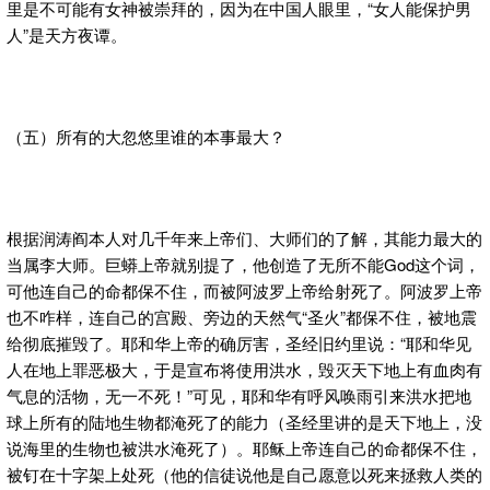
里是不可能有女神被崇拜的，因为在中国人眼里，“女人能保护男
人”是天方夜谭。
（五）所有的大忽悠里谁的本事最大？
根据润涛阎本人对几千年来上帝们、大师们的了解，其能力最大的
当属李大师。巨蟒上帝就别提了，他创造了无所不能God这个词，
可他连自己的命都保不住，而被阿波罗上帝给射死了。阿波罗上帝
也不咋样，连自己的宫殿、旁边的天然气“圣火”都保不住，被地震
给彻底摧毁了。耶和华上帝的确厉害，圣经旧约里说：“耶和华见
人在地上罪恶极大，于是宣布将使用洪水，毁灭天下地上有血肉有
气息的活物，无一不死！”可见，耶和华有呼风唤雨引来洪水把地
球上所有的陆地生物都淹死了的能力（圣经里讲的是天下地上，没
说海里的生物也被洪水淹死了）。耶稣上帝连自己的命都保不住，
被钉在十字架上处死（他的信徒说他是自己愿意以死来拯救人类的