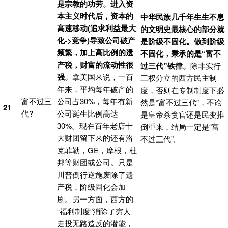
是宗教的功劳。进入资
本主义时代后，资本的
中华民族几千年生生不息
高速移动
(追求利益最大
的文明史最核心的部分就
化->竞争)
导致公司破产
是阶级不固化。做到阶级
频繁，加上高比例的遗
不固化，秉承的是“富不
产税，财富的流动性很
过三代”铁律。
除非实行
强。
拿美国来说，一百
三权分立的西方民主制
年来，平均每年破产的
度，否则在专制制度下必
富不过三
公司占30%，每年有新
然是“富不过三代”，不论
21
代?
公司诞生比例高达
是皇帝杀贪官还是民变推
30%。现在百年老店十
倒重来，结局一定是“富
大财团留下来的还有洛
不过三代”。
克菲勒，GE，摩根，杜
邦等财团或公司。只是
川普倒行逆施废除了遗
产税，阶级固化会加
剧。另一方面，西方的
“福利制度”消除了穷人
走投无路造反的潜能，