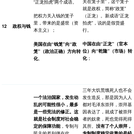
关在笼子里”，这个笼子
“正龙拍虎”两个成语。
就是政权，简称“政笼”
（正龙）。新成语“正龙
把权力关入钱的笼子
拍虎”，说的是假货盛
里，带来的是盛世（资
12
政权与钱
行。
本主义）；
中国在由“正龙”（官本
美国在由“钱笼”向“政
位）向“乾隆”（市场）转
笼”（政治正确）方向转
化
；
化
。
三年大饥荒饿死人也不会
一个法治国家，发生动
发生造反，那是因为人人
乱的可能性很小，最多
都对毛泽东崇拜，崇拜基
是一些宪法的修正。这
因表达了，就成了被崇拜
就是社会制度对社会稳
者的奴隶，死也觉得死得
定的保障功能
，专制与
其所。
没有了个人崇拜，
民主的差别便在此。
专制制度稳定依靠的是经