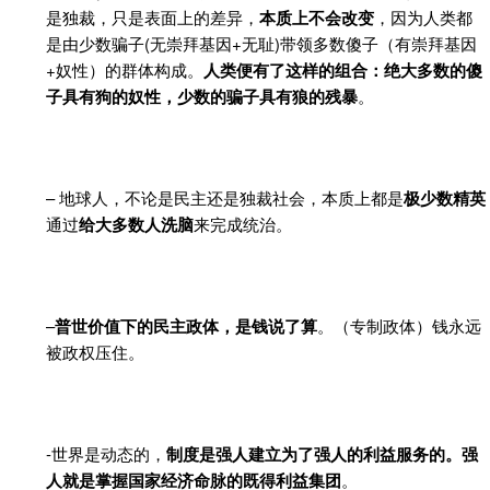
是独裁，只是表面上的差异，
本质上不会改变
，因为人类都
是由少数骗子(无崇拜基因+无耻)带领多数傻子（有崇拜基因
+奴性）的群体构成。
人类便有了这样的组合：绝大多数的傻
子具有狗的奴性，少数的骗子具有狼的残暴
。
– 地球人，不论是民主还是独裁社会，本质上都是
极少数精英
通过
给大多数人洗脑
来完成统治。
–
普世价值下的民主政体，是钱说了算
。（专制政体）钱永远
被政权压住。
-世界是动态的，
制度是强人建立为了强人的利益服务的。强
人就是掌握国家经济命脉的既得利益集团
。