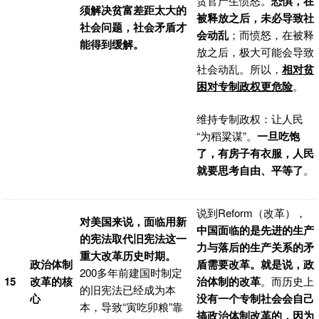
贪官产生愤怒。
恐惧，在
须解决贫富差距太大的
被释放之后，未必导致社
社会问题，社会矛盾才
会动乱
；而愤怒，在被释
能得到缓解。
放之后，极大可能会导致
社会动乱。所以，
相对贫
困对专制政权更危险
。
维持专制政权：让人民
“为稻粱谋”。
一旦吃饱
了，有房子有衣服，人民
就要思考自由、平等了
。
说到Reform（改革），
对美国来说，面临用新
中国面临的是先进的生产
的宪法取代旧宪法这一
力与落后的生产关系的矛
重大改革历史时期。
政治体制
盾需要改革。就是说，政
200多年前建国时制定
15
改革的核
治体制的改革
。而历史上
的旧宪法已经成为本
心
没有一个专制社会会自己
本，导致“寅吃卯粮”靠
搞政治体制改革的，因为