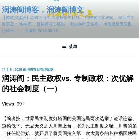
跳
润涛阎博客，润涛阎博文
至
【摊破浣溪沙】老树忆当年 冷水秋烟夕日残， 枯枝索忆雾波间。 敢问当年
内
谁更茂？ 洛神叹。 夏俯荷花心底热， 秋抛色叶玉笛寒。 有限激情无限恨，
容
已吹干。 — 润涛阎 2013-09-16
菜单
发
11 4 月, 2025
由
润涛项目管理团队
布
润涛阎：民主政权vs. 专制政权：次优解
于
的社会制度（一）
Views: 991
【编者按：世界民主制度灯塔国的美国选民两次选举了谎话连篇、
道德低下、无品无义之人川普上台，堪为民主制度之耻。川普的第
二任任期伊始，就开启了将美国拉入第二次大萧条的各种祸国殃民