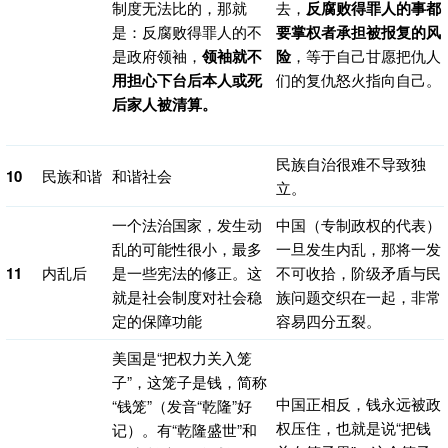
制度无法比的，那就
去，
反腐败得罪人的事都
是：反腐败得罪人的不
要掌权者承担被报复的风
是政府领袖，
领袖就不
险
，等于自己甘愿把仇人
用担心下台后本人或死
们的复仇怒火指向自己。
后家人被清算。
民族自治很难不导致独
10
民族和谐
和谐社会
立。
一个法治国家，发生动
中国（专制政权的代表）
乱的可能性很小，最多
一旦发生内乱，那将一发
11
内乱后
是一些宪法的修正。这
不可收拾，阶级矛盾与民
就是社会制度对社会稳
族问题交织在一起，非常
定的保障功能
容易四分五裂。
美国是“把权力关入笼
子”，这笼子是钱，简称
中国正相反，钱永远被政
“钱笼”（发音“乾隆”好
权压住，也就是说“把钱
记）。有“乾隆盛世”和