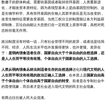
数傻子的群体构成。需要转基因或者敲掉崇拜基因，人类重新进
化，才能改变本质特征。因为表现型基本上是由基因型控制的。这
是生物学科学。具有崇拜基因的生物人其群羊效应是无法改变的，
改变生物特征需要改变基因。当然三权分立的制度能让各方利益获
得制衡，言论自由能让大忽悠们在一定程度上原形毕露，虽然对死
忠粉丝毫无作用。
政治制度没有对错一说，只有社会管理不同的差异，或者说是结局
不同。经济、人民生活水平也许发展得更快，也许更慢。差异在
于：
是弱肉强食适者生存、国家自由大于个体自由的自然选择，
还
是人人生而平等没有歧视、个体自由大于国家自由的人工选择。
人类从弱肉强食丛林法则适者生存的自然选择
进化到
现代文明的
人
人生而平等
没有歧视的
政治正确
人工选择
，在本质上是
国家自由高
于个体自由
向
个体自由高于国家自由的转变
。前者是在专制社会中
的普便现象，而后者才是社会进入现代文明的民主社会现象。
有两点往往被人民大众混淆。