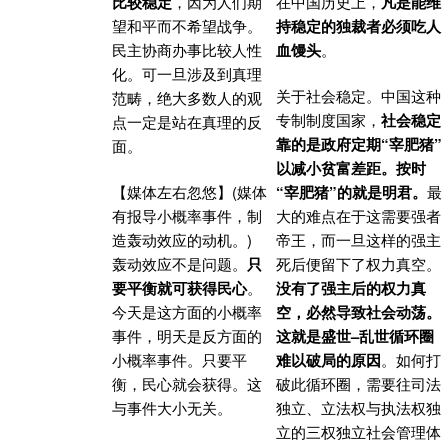
比较稳定
，因为人们期
在中国历史上，
凡是能维
望和平而不希望战争。
持稳定的独裁者必须吃人
民主协商办事比较人性
血馒头
。
化。可一旦涉及到真理
关于社会稳定。中国这种
范畴，绝大多数人的观
专制制度国家，
社会稳定
点一定是站在真理的反
靠的是政府定期“宰肥猪”
面。
以减小贫富差距。按时
【媒体左右忽悠】(媒体
“宰肥猪”的就是明君。
最
有报导小概率事件，制
大的难点在于这需要强者
造轰动效应的动机。)
帝王，而一旦这样的强主
轰动效应不是问题。
只
死后便留下了权力真空。
要平衡就可获得民心
。
没有了强主后的权力真
今天是这方面的小概率
空，必然导致社会动荡。
事件，明天是反方面的
这就是盛世
–乱世循环圈
小概率事件。只要平
难以破局的原因
。如何打
衡，民心就会获得。这
破此循环圈，需要往司法
与事件大小无关。
独立、立法权与执法权独
立的三权独立社会管理体