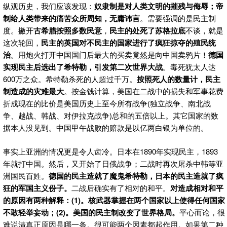
纵观历史，我们应该发现：
奴隶制是对人类文明的摧残与侮辱；帝
制给人类带来的痛苦众所周知，无庸讳言
。需要强调的是民主制
度。撇开
古希腊按照多数民意
，
民主的处死了苏格拉底
不谈，就是
这次轮回，
民主的英国对不民主的国家进行了疯狂掠夺的殖民统
治
。用炮火打开中国国门后最大的买卖竟然是向中国卖鸦片！
德国
实现民主后选出了希特勒，引发第二次世界大战
。毒死犹太人达
600万之众。希特勒杀死的人超过千万。
按照死人的数量计，民主
制造成的灾难最大
。按金钱计算，美国在二战中的损失和军事花费
折成现在的比价是美国历史上至今所有战争(独立战争、南北战
争、越战、韩战、对伊拉克战争)总和的五倍以上。其它国家的数
据本人没见到。中国甲午战败的赔款是以亿两白银为单位的。
事实上亚洲的情况更是令人齿冷。日本在1890年实现民主，1893
年就打中国。然后，又开始了日俄战争；二战时再次屠杀中韩等亚
洲国民百姓。
德国的民主造就了魔鬼希特勒，日本的民主造就了疯
狂的军国主义份子。
二战后确实有了相对的和平。
对造成相对和平
的原因有两种解释：
(1)。核武器掌握在两个国家以上使得任何国家
不敢轻举妄动；(2)。美国的民主制改变了世界格局。
平心而论，很
难说清真正原因是哪一条。很可能两个因素都起作用。如果第二种