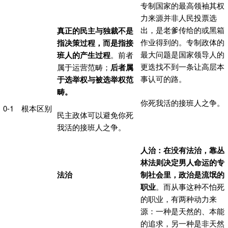
专制国家的最高领袖其权
力来源并非人民投票选
出，是老爹传给的或黑箱
真正的民主与独裁不是
作业得到的。专制政体的
指决策过程
，而是指接
最大问题是国家领导人的
班人的产生过程
。前者
更迭找不到一条让高层本
属于运营范畴；
后者属
事认可的路。
于选举权与被选举权范
畴。
你死我活的接班人之争。
0-1
根本区别
民主政体可以避免你死
我活的接班人之争。
人治：在没有法治，靠丛
林法则决定男人命运的专
制社会里，政治是流氓的
法治
职业
。而从事这种不怕死
的职业，有两种动力来
源：一种是天然的、本能
的追求，另一种是非天然