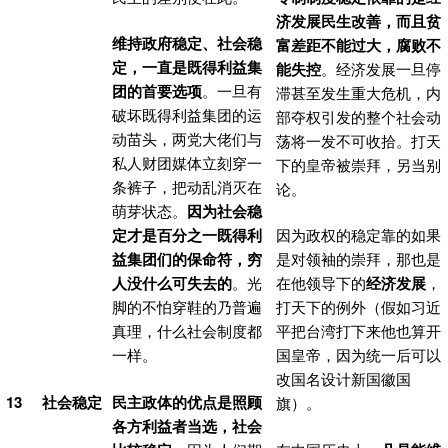
济发展民生改善，而且贫
维持政府稳定、社会稳
富差距不能过大，腐败不
定，一直是既得利益集
能失控
。经济发展一旦停
团的首要选项
。一旦有
滞甚至发生重大危机，内
破坏既得利益集团的运
部夺权引发的整个社会动
动苗头，两党大佬们与
荡将一发不可收拾。打天
私人财团媒体立刻穿一
下的皇帝被崇拜，另当别
条裤子，把动乱消灭在
论。
萌芽状态。
因为社会稳
定才是百分之一既得利
因为政权的稳定靠的如果
益集团们的保命符，穷
是对领袖的崇拜，那也是
人没什么可失去的
。光
在他领导下的
经济发展
，
脚的不怕穿鞋的乃普遍
打天下的例外（假如习近
真理，什么社会制度都
平把台湾打下来他也算开
一样。
国皇帝，因为统一后可以
改国名设计新国徽国
13
社会稳定
民主政体的优点是照顾
旗）。
各方利益者当选，社会