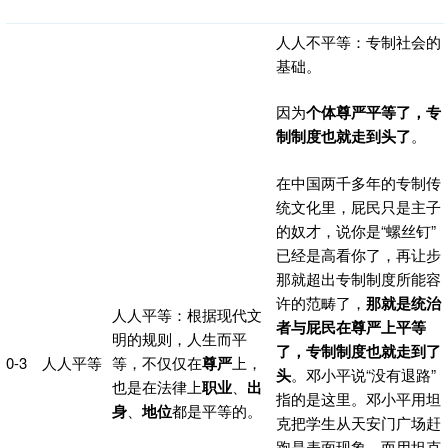
人人不平等：专制社会的
基础。
因为
个体尊严平等了，专
制制度也就走到头了
。
在中国两千多年的专制传
统文化里，屁民只是主子
的奴才，说你是“螺丝钉”
已经是高看你了，再让步
那就超出专制制度所能容
许的范畴了，
那就是统治
人人平等：根据现代文
者与屁民在尊严上平等
明的规则，人生而平
了，专制制度也就走到了
0-3
人人平等
等，不仅仅在
尊严
上，
头
。邓小平说“没有退路”
也是在法律上
职业
、
出
指的是这里。邓小平用坦
身
、
地位
都是平等的。
克把学生从天安门广场赶
跑是表面现象，而用坦克