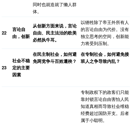
同时也就造就了懒人群
体。
以牺牲除了帝王外所有人
从创新方面来说，言论
言论自
的言论自由为代价。没有
22
自由、民主法治的欧美
由，创新
独立思考的空间，创新能
必然执牛耳。
力将受到压制。
在民主制社会，如何避
在专制社会，如何避免接
社会不稳
免两党争斗百姓遭殃？
班人之争导致内乱？
23
定的主要
因素
专制政权下的政客们只能
靠封锁言论自由害怕人民
知道真相而导致社会维稳
经费超过国防开支。后者
属于小聪明。