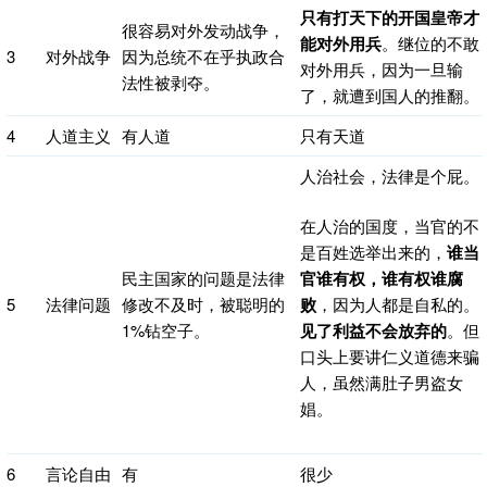
只有打天下的开国皇帝才
很容易对外发动战争，
能对外用兵
。继位的不敢
3
对外战争
因为总统不在乎执政合
对外用兵，因为一旦输
法性被剥夺。
了，就遭到国人的推翻。
4
人道主义
有人道
只有天道
人治社会，法律是个屁。
在人治的国度，当官的不
是百姓选举出来的，
谁当
民主国家的问题是法律
官谁有权，谁有权谁腐
5
法律问题
修改不及时，被聪明的
败
，因为人都是自私的。
1%钻空子。
见了利益不会放弃的
。但
口头上要讲仁义道德来骗
人，虽然满肚子男盗女
娼。
6
言论自由
有
很少