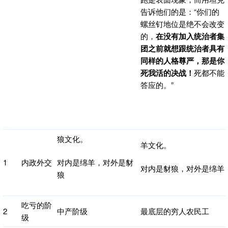
告诉他们的是：“你们的
螺丝钉地位是绝不会改变
的，
在没有加入统治者集
团之前就想跟统治者具有
同样的人格尊严，那是你
死我活的决战！
死都不能
答应的。”
狼文化。
羊文化。
1
内政外交
对内是绵羊，对外是豺
对内是豺狼，对外是绵羊
狼
吃亏的阶
2
中产阶级
最底层的穷人农民工
级