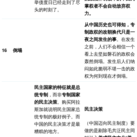
举债度日已经走到了尽
掌权者不会自动放弃权
头的时刻了。
力。
从中国历史也可得知，专
制政权的改朝换代只是一
夜之间发生的事
。在发生
之前，人们不会相信一个
16
倒塌
看上去坚如磐石的政权会
轰然倒塌。发生后人们纳
闷如此脆弱不堪一击的政
权为何到现在才倒塌。
民主国家的特征就是总
统专制
，而非
专制国家
的民主决策
。购买阿拉
民主决策
斯加就说明民主国家总
统专制的极好例子。而
（中国迈向民主制度）要
中国的民主决策才是最
做的是剔除毛共泛民主同
糟糕的地方。