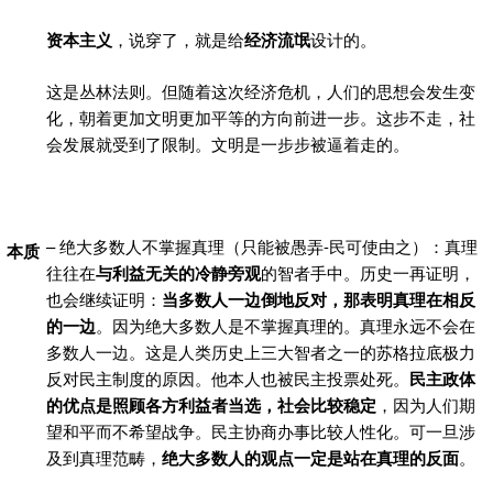
资本主义
，说穿了，就是给
经济流氓
设计的。
这是丛林法则。但随着这次经济危机，人们的思想会发生变
化，朝着更加文明更加平等的方向前进一步。这步不走，社
会发展就受到了限制。文明是一步步被逼着走的。
– 绝大多数人不掌握真理（只能被愚弄-民可使由之）：真理
本质
往往在
与利益无关的冷静旁观
的智者手中。历史一再证明，
也会继续证明：
当多数人一边倒地反对，那表明真理在相反
的一边
。因为绝大多数人是不掌握真理的。真理永远不会在
多数人一边。这是人类历史上三大智者之一的苏格拉底极力
反对民主制度的原因。他本人也被民主投票处死。
民主政体
的优点是照顾各方利益者当选，社会比较稳定
，因为人们期
望和平而不希望战争。民主协商办事比较人性化。可一旦涉
及到真理范畴，
绝大多数人的观点一定是站在真理的反面
。