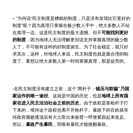
– “为何说“民主制度是糟糕的制度，只是没有发现比它更好的
制度”呢？因为真理只掌握在极少数人手中，绝大多数人不站
在真理一边。这是民主制度的最大遗憾。但不
可能找到更好
的制度
，因为地球人无法理解更别说支持掌握真理的极少数
人了，不可能有这样的好制度诞生。为了社会稳定，就只好
求其次，这样，对地球人来说，民主制度也就是最合理的制
度了。要想让绝大多数人第一时间掌握真理，那是徒劳的。
-在民主制度没有建立之前，这个“两杆子：
镇压与欺骗”乃国
家运作的唯一途径
。这就是中国的历史，也是
地球上所有国
家在进入民主法治社会之前的历史
。由于政权是靠枪杆子打
下来的，维持这个政权也离不开枪杆子。暴政下的百姓就等
待政府腐败透顶后有大土匪出来振臂一呼便紧跟起来造反。
所以，
暴政产生暴民
，而唯有暴民才能推翻暴政。