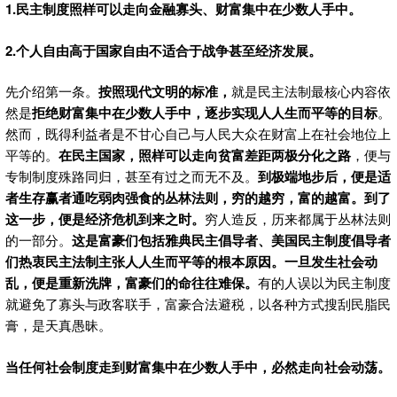
1.民主制度照样可以走向金融寡头、财富集中在少数人手中。
2.个人自由高于国家自由不适合于战争甚至经济发展。
先介绍第一条。
按照现代文明的标准，
就是民主法制最核心内容依
然是
拒绝财富集中在少数人手中，逐步实现人人生而平等的目标
。
然而，既得利益者是不甘心自己与人民大众在财富上在社会地位上
平等的。
在民主国家，照样可以走向贫富差距两极分化之路
，便与
专制制度殊路同归，甚至有过之而无不及。
到极端地步后，便是适
者生存赢者通吃弱肉强食的丛林法则，穷的越穷，富的越富。到了
这一步，便是经济危机到来之时。
穷人造反，历来都属于丛林法则
的一部分。
这是富豪们包括雅典民主倡导者、美国民主制度倡导者
们热衷民主法制主张人人生而平等的根本原因。一旦发生社会动
乱，便是重新洗牌，富豪们的命往往难保。
有的人误以为民主制度
就避免了寡头与政客联手，富豪合法避税，以各种方式搜刮民脂民
膏，是天真愚昧。
当任何社会制度走到财富集中在少数人手中，必然走向社会动荡。