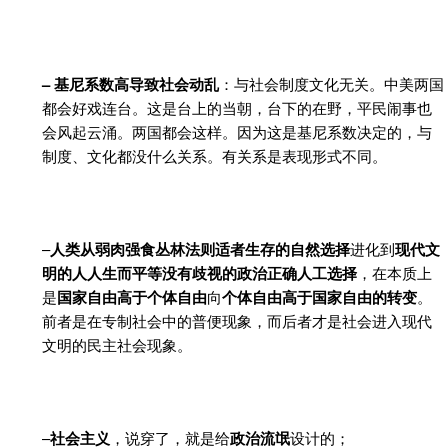
– 基尼系数高导致社会动乱
：与社会制度文化无关。中美两国
都会好戏连台。这是台上的当朝，台下的在野，平民闹事也
会风起云涌。两国都会这样。因为这是基尼系数决定的，与
制度、文化都没什么关系。有关系是表现形式不同。
–
人类从弱肉强食丛林法则适者生存的自然选择
进化到
现代文
明的人人生而平等没有歧视的政治正确人工选择
，在本质上
是
国家自由高于个体自由
向
个体自由高于国家自由的转变
。
前者是在专制社会中的普便现象，而后者才是社会进入现代
文明的民主社会现象。
–
社会主义
，说穿了，就是给
政治流氓
设计的；