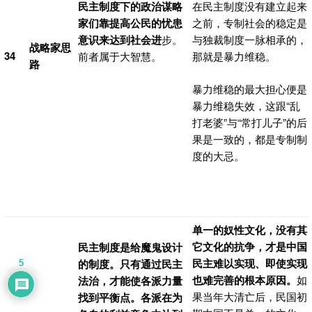
民主制度下的政治谋略
在民主制度没有建立起来
家们靠提高公民的忧患
之前，专制社会的稳定是
意识来达到社会进
步。
与独裁制度一脉相承的，
战略家思
34
前者属于大智慧。
那就是暴力维稳。
路
暴力维稳的最大担心便是
暴力维稳失效，这跟“乱
打老婆”与“常打儿子”的后
果是一致的，都是专制制
度的大忌。
单一的奴性文化，没有其
它文化的抗争，才是中国
民主制度是给魔鬼设计
民主难以实现、即使实现
的制度
。只有通过民主
5
也难完善的根本原因。
如
法治，才能使各派力量
果当年大清亡后，民国初
找到平衡点。各派在为