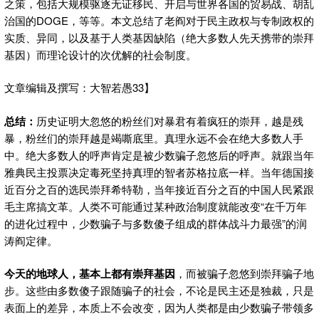
之策，包括大规模驱逐无证移民、开启与世界各国的贸易战、胡乱
治国的DOGE，等等。本文总结了老阎对于民主政权与专制政权的
实质、异同，以及基于人类基因缺陷（绝大多数人先天携带的崇拜
基因）而理论设计的次优解的社会制度。
文章编辑及撰写：大智若愚33】
总结：
历史证明大忽悠的粉丝们对暴君有着疯狂的崇拜，越是残
暴，粉丝们的崇拜越是竭嘶底里。真理永远不会在绝大多数人手
中。绝大多数人的呼声肯定是被少数骗子忽悠后的呼声。就跟当年
雅典民主投票决定毒死坚持真理的智者苏格拉底一样。当年德国接
近百分之百的选民崇拜希特勒，当年接近百分之百的中国人民紧跟
毛主席搞文革。人类不可能通过某种政治制度就能改变“在千万年
的进化过程中，少数骗子与多数傻子组成的群体战斗力最强”的润
涛阎定律。
今天的地球人，基本上都有崇拜基因
，而被骗子忽悠到崇拜骗子地
步。这些由多数傻子跟随骗子的社会，不论是民主还是独裁，只是
表面上的差异，本质上不会改变，因为人类都是由少数骗子带领多