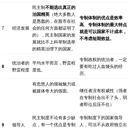
民主制
不能选出真正的
治国精英
（绝大多数人
专制体制的优点是效率
是愚蠢的，在股市在社
高
。
专制体制的最大特点
7
经济发展
会的任何方面都证明了
就是可以国家不计成本，
的），民主制国家的发
不考虑短期效益。
展就比不上科举制选举
的精英治理下的国家。
专制政权的统治者，一定
统治者的
平均水平而言，野蛮程
8
要有吃过人血馒头的经
野蛮程度
度低。
历。
有忽悠人的领袖魅力或
继任者没有权威性（强者
被媒体夸大的假面。
在专制社会出不了头，弱
者即位后压不住）
民主制度不论有多少缺
专制制度下的国家领导
点，有一个优点是专制
人，司法不从政府独立出
9
领导人