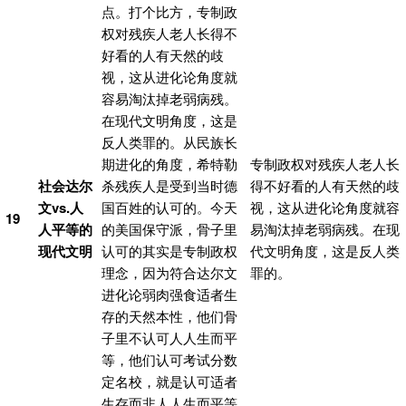
点。打个比方，专制政
权对残疾人老人长得不
好看的人有天然的歧
视，这从进化论角度就
容易淘汰掉老弱病残。
在现代文明角度，这是
反人类罪的。从民族长
期进化的角度，希特勒
专制政权对残疾人老人长
社会达尔
杀残疾人是受到当时德
得不好看的人有天然的歧
文
vs.人
国百姓的认可的。今天
视，这从进化论角度就容
19
人平等的
的美国保守派，骨子里
易淘汰掉老弱病残。在现
现代文明
认可的其实是专制政权
代文明角度，这是反人类
理念，因为符合达尔文
罪的。
进化论弱肉强食适者生
存的天然本性，他们骨
子里不认可人人生而平
等，他们认可考试分数
定名校，就是认可适者
生存而非人人生而平等