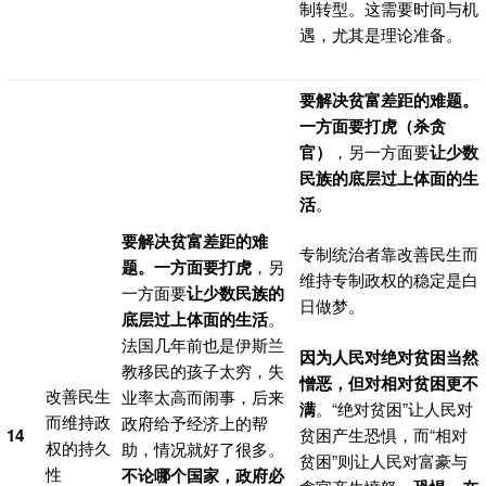
制转型。这需要时间与机
遇，尤其是理论准备。
要解决贫富差距的难题。
一方面要打虎（杀贪
官）
，另一方面要
让少数
民族的底层过上体面的生
活
。
要解决贫富差距的难
专制统治者靠改善民生而
题。一方面要打虎
，另
维持专制政权的稳定是白
一方面要
让少数民族的
日做梦。
底层过上体面的生活
。
法国几年前也是伊斯兰
因为人民对绝对贫困当然
教移民的孩子太穷，失
憎恶，但对相对贫困更不
改善民生
业率太高而闹事，后来
满
。“绝对贫困”让人民对
而维持政
政府给予经济上的帮
14
贫困产生恐惧，而“相对
权的持久
助，情况就好了很多。
贫困”则让人民对富豪与
性
不论哪个国家，政府必