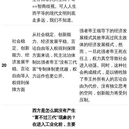
==智商歧视。可人人生
而平等的现代文明到底
走多远，我们不知道。
强者帝王领导下的经济发
从社会稳定、创新能
展模式其效率高过民主政
社会稳
力、经济发展平稳、言
体的经济发展模式，然
定、创新
论自由等人权得到保障
而，一旦此强者帝王死在
能力、经
方面来说，民主法治体
任上，权力真空导致社会
济发展平
制比强者帝王“没有三代
20
进入动荡。同时，这种社
稳、言论
富”专制体制更优越，权
会构成模式，是以牺牲除
自由等人
力运作也更公开。
了帝王外所有人的言论自
权得到保
由为代价。没有独立思考
障方面
的空间，创新能力将受到
压制。
西方是怎么就没有产生
“富不过三代”现象的？
在进入工业化前，主要