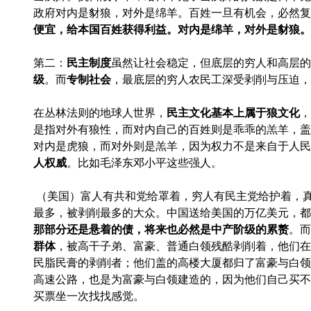
政府对内是豺狼，对外是绵羊。百姓一旦有机会，必然复
便宜，给本国百姓获得利益。对内是绵羊，对外是豺狼。
第二：
民主制度
虽然让社会稳定，但底层的穷人和高层的
级
。而
专制社会
，最底层的穷人农民工深受剥削与压迫，
在丛林法则的地球人世界，
民主文化基本上属于狼文化
，
是指对外有狼性，而对内自己的百姓则是乖乖的羔羊，盖
对内是虎狼，而对外则是羔羊，因为权力不是来自于人民
人权威
。比如毛泽东邓小平这些强人。
（美国）富人有共和党给罩着，穷人有民主党给护着，
最多，被剥削最多的大众。中国送给美国的万亿美元，都
那部分还是悬着的债，将来也必然是中产阶级的累赘
。而
群体
，被高干子弟、富豪、普通白领残酷剥削着，他们
民脂民膏的剥削者；他们盖的高楼大厦都归了富豪与白领
高速公路，也是为富豪与白领建造的，因为他们自己买不
买票坐一次找找感觉。