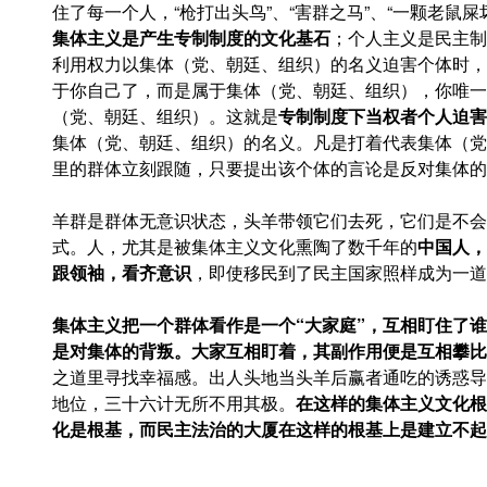
住了每一个人，“枪打出头鸟”、“害群之马”、“一颗老鼠屎
集体主义是产生专制制度的文化基石
；个人主义是民主制
利用权力以集体（党、朝廷、组织）的名义迫害个体时，
于你自己了，而是属于集体（党、朝廷、组织），你唯一
（党、朝廷、组织）。这就是
专制制度下当权者个人迫害
集体（党、朝廷、组织）的名义。凡是打着代表集体（党
里的群体立刻跟随，只要提出该个体的言论是反对集体的
羊群是群体无意识状态，头羊带领它们去死，它们是不会
式。人，尤其是被集体主义文化熏陶了数千年的
中国人，
跟领袖，看齐意识
，即使移民到了民主国家照样成为一道
集体主义把一个群体看作是一个
“
大家庭
”
，互相盯住了谁
是对集体的背叛。大家互相盯着，其副作用便是互相攀比
之道里寻找幸福感。出人头地当头羊后赢者通吃的诱惑导
地位，三十六计无所不用其极。
在这样的集体主义文化根
化是根基，而民主法治的大厦在这样的根基上是建立不起