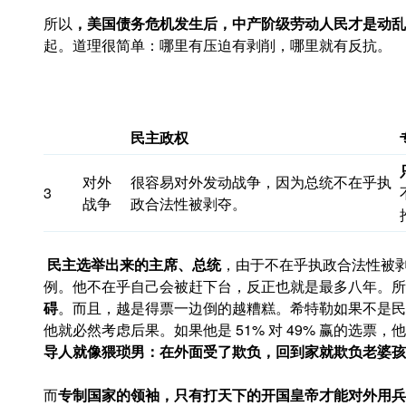
所以
，美国债务危机发生后，中产阶级劳动人民才是动乱
起。道理很简单：哪里有压迫有剥削，哪里就有反抗。
民主政
权
对外
很容易对外发动战争，因为总统不在乎执
3
战争
政合法性被剥夺。
民主选举出来的主席、总统
，由于不在乎执政合法性被
例。他不在乎自己会被赶下台，反正也就是最多八年。所
碍
。而且，越是得票一边倒的越糟糕。希特勒如果不是民
他就必然考虑后果。如果他是 51% 对 49% 赢的选票
导人就像猥琐男：在外面受了欺负，回到家就欺负老婆孩
而
专制国家的领袖，只有打天下的开国皇帝才能对外用兵