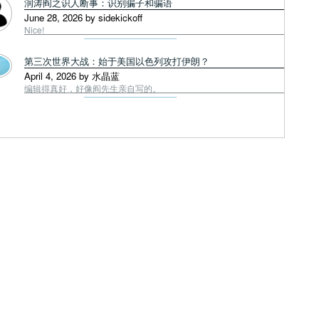
润涛阎之识人断事：识别骗子和骗语
June 28, 2026 by sidekickoff
Nice!
第三次世界大战：始于美国以色列攻打伊朗？
April 4, 2026 by 水晶蓝
编辑得真好，好像阎先生亲自写的。