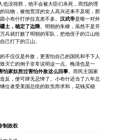
万人也没得胜，他不会被大臣们杀死，而找的理
的玩物，被他荒淫的女人高兴还来不及呢，那
跟小布什打伊拉克差不多。
汉武帝
是唯一对外
疆土，稳定了边陲
。明朝的朱棣，虽然不是开
万兵就打败了明朝的军队，把他侄子的江山给
自己打下的江山。
的不仅仅是外敌，更害怕自己的国民和手下人
致灭亡的例子非常说明这一点。晚清也是一
害怕家奴胜过害怕外敌这么回事
。而民主国家
造反，便可肆无忌惮了。小布什还当了八年总
继位者受美国总统的欺负而求和，花钱买稳
专制政权