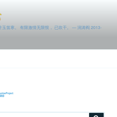
寒。 有限激情无限恨， 已吹干。 — 润涛阎 2013-