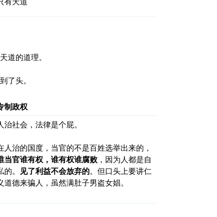
只有天道
天道的道理。
到了头。
专制政权
人治社会，法律是个屁。
在人治的国度，当官的不是百姓选举出来的，
谁当官谁有权，谁有权谁腐败
，因为人都是自
私的。
见了利益不会放弃的
。但口头上要讲仁
义道德来骗人，虽然满肚子男盗女娼。