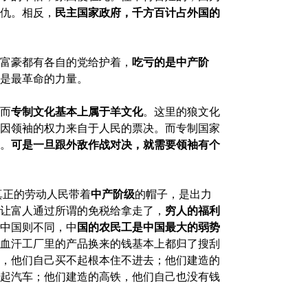
仇。相反，
民主国家政府，千方百计占外国的
富豪都有各自的党给护着，
吃亏的是中产阶
是最革命的力量。
而
专制文化基本上属于羊文化
。这里的狼文化
因领袖的权力来自于人民的票决。而专制国家
。
可是一旦跟外敌作战对决，就需要领袖有个
真正的劳动人民带着
中产阶级
的帽子，是出力
让富人通过所谓的免税给拿走了，
穷人的福利
中国则不同，中
国的农民工是中国最大的弱势
在血汗工厂里的产品换来的钱基本上都归了搜刮
，他们自己买不起根本住不进去；他们建造的
起汽车；他们建造的高铁，他们自己也没有钱