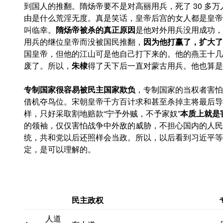
到国人的推翻。隋炀帝要不是对高丽用兵，死了 30 多
由是什么荒淫无度。真是笑话，皇帝后宫的女人都是皇帝
叫临幸。
隋炀帝被杀的真正原因
是他对外用兵没用成功，
用兵的继位皇帝而没被国民推翻，
因为他打赢了，扩大了
国皇帝，但他的江山可是他自己打下来的。他的燕王十几
废了。所以，
朱棣
得了天下后一直对蒙古用兵。他也算是
专制国家很容易被民主国家欺负
，专制国家的当权者害怕
借机夺鸟位。宋朝皇帝千方百计求和甚至杀掉主将最后导
样，只好采取割地赔款“宁予外贼，不予家奴”
本质上就是
的领袖，仅仅害怕战争中外敌的威胁，不担心国内的人民
统，共和党以后还照样会当政。所以，以后看到习近平等
定，是可以理解的。
民主政
权
人道