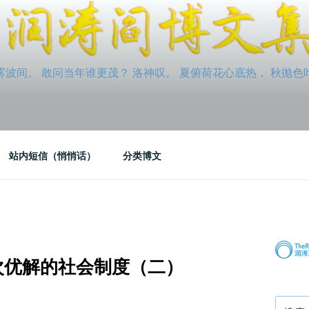
间。 敢问当年谁更茂？ 洛神叹。 夏俯荷花心底热， 秋抛色叶玉笛
站内短信（悄悄话）
分类博文
：次优解的社会制度（二）
搜