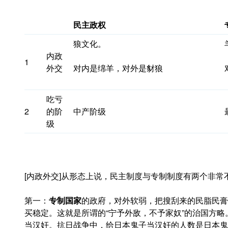
民主政
权
狼文化。
内政
1
外交
对内是绵羊，对外是豺狼
吃亏
2
的阶
中产阶级
级
[内政外交]从形态上说，民主制度与专制制度有两个非常
第一：
专制国家
的政府，对外软弱，把搜刮来的民脂民膏
买稳定。这就是所谓的“宁予外敌，不予家奴”的治国方
当汉奸。抗日战争中，给日本鬼子当汉奸的人数是日本鬼