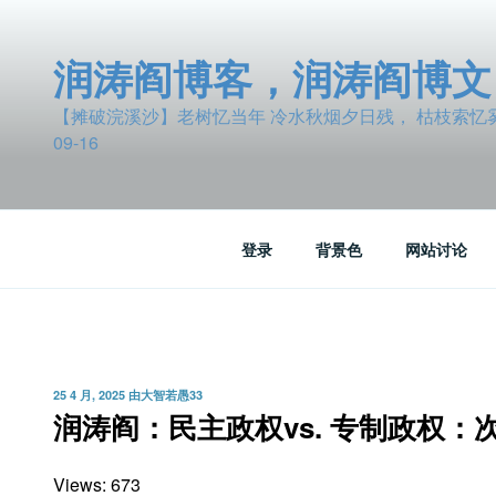
跳
至
润涛阎博客，润涛阎博文
内
容
【摊破浣溪沙】老树忆当年 冷水秋烟夕日残， 枯枝索忆雾波
09-16
登录
背景色
网站讨论
发
25 4 月, 2025
由
大智若愚33
布
润涛阎：民主政权vs. 专制政权
于
Views: 673