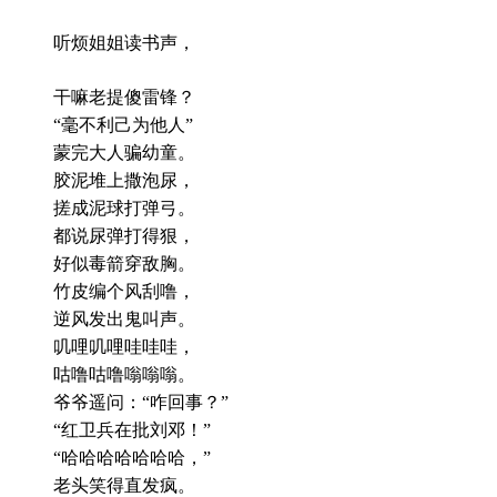
听烦姐姐读书声，
干嘛老提傻雷锋？
“毫不利己为他人”
蒙完大人骗幼童。
胶泥堆上撒泡尿，
搓成泥球打弹弓。
都说尿弹打得狠，
好似毒箭穿敌胸。
竹皮编个风刮噜，
逆风发出鬼叫声。
叽哩叽哩哇哇哇，
咕噜咕噜嗡嗡嗡。
爷爷遥问：“咋回事？”
“红卫兵在批刘邓！”
“哈哈哈哈哈哈哈，”
老头笑得直发疯。