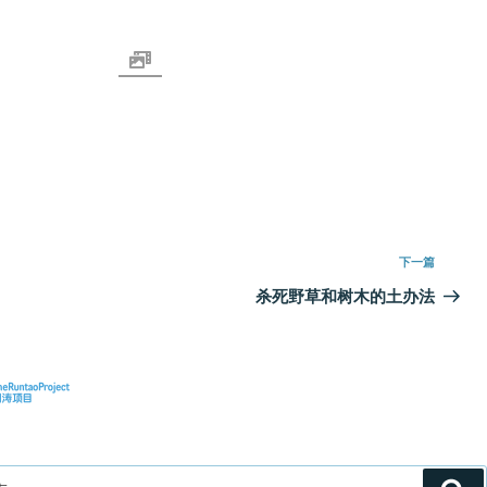
下
下一篇
一
杀死野草和树木的土办法
篇
文
章