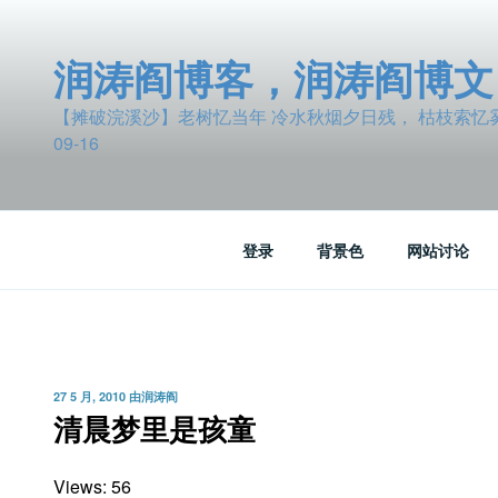
跳
至
润涛阎博客，润涛阎博文
内
容
【摊破浣溪沙】老树忆当年 冷水秋烟夕日残， 枯枝索忆雾波
09-16
登录
背景色
网站讨论
发
27 5 月, 2010
由
润涛阎
布
清晨梦里是孩童
于
Views: 56