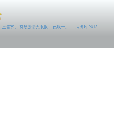
寒。 有限激情无限恨， 已吹干。 — 润涛阎 2013-