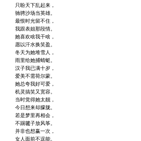
只盼天下乱起来，
驰骋沙场当英雄。
最恨时光留不住，
我跟表姐那段情。
她喜欢啥我干啥，
愿以汗水换笑盈。
冬天为她堆雪人，
雨里给她捕蜻蜓。
汉子我已满十岁，
爱美不需荷尔蒙。
她总夸我好可爱，
机灵搞笑又宽容。
当时觉得她太靓，
今日想来却朦胧。
若是梦里再相会，
不踢毽子放风筝。
并非也想赢一次，
女人面前不逞能。