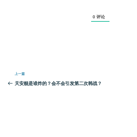
0
评论
文
上
上一篇
章
一
天安舰是谁炸的？会不会引发第二次韩战？
篇
导
文
航
章