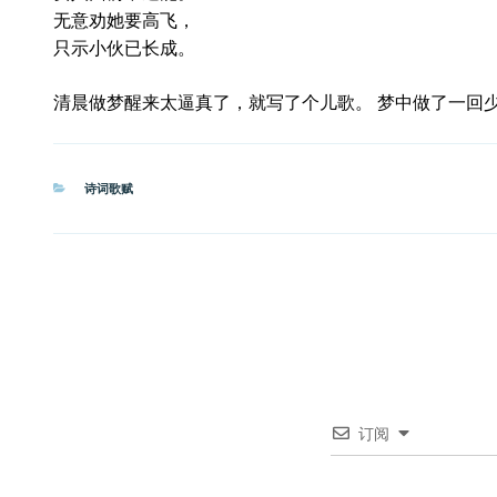
无意劝她要高飞，
只示小伙已长成。
清晨做梦醒来太逼真了，就写了个儿歌。 梦中做了一回
分
诗词歌赋
类
订阅