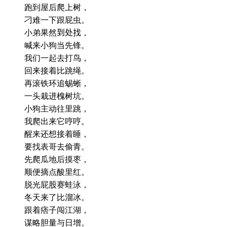
跑到屋后爬上树，
刁难一下跟屁虫。
小弟果然
到处找
，
喊来小狗当先锋。
我们一起去打鸟，
回来接着比跳绳。
再滚铁环追蜴蜥，
一头栽进槐树坑。
小狗主动往里跳，
我爬出来它哼哼。
醒来还想接着睡，
要找表哥去偷青。
先爬瓜地后摸枣，
顺便摘点酸里红。
脱光屁股赛蛙泳，
冬天来了比溜冰。
跟着痞子闯江湖，
谋略胆量与日增。