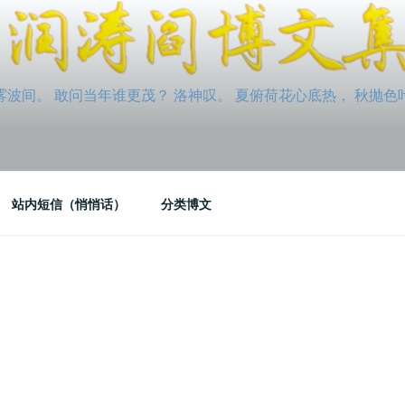
间。 敢问当年谁更茂？ 洛神叹。 夏俯荷花心底热， 秋抛色叶玉笛
站内短信（悄悄话）
分类博文