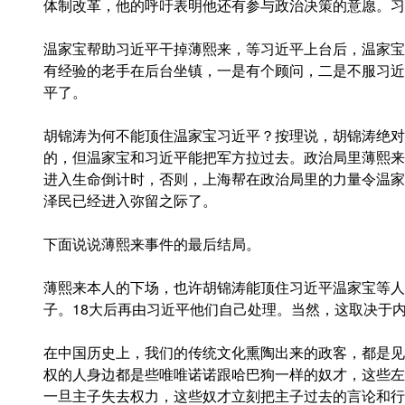
体制改革，他的呼吁表明他还有参与政治决策的意愿。习
温家宝帮助习近平干掉薄熙来，等习近平上台后，温家宝
有经验的老手在后台坐镇，一是有个顾问，二是不服习近
平了。
胡锦涛为何不能顶住温家宝习近平？按理说，胡锦涛绝对
的，但温家宝和习近平能把军方拉过去。政治局里薄熙来
进入生命倒计时，否则，上海帮在政治局里的力量令温家
泽民已经进入弥留之际了。
下面说说薄熙来事件的最后结局。
薄熙来本人的下场，也许胡锦涛能顶住习近平温家宝等人
子。18大后再由习近平他们自己处理。当然，这取决于
在中国历史上，我们的传统文化熏陶出来的政客，都是见
权的人身边都是些唯唯诺诺跟哈巴狗一样的奴才，这些左
一旦主子失去权力，这些奴才立刻把主子过去的言论和行