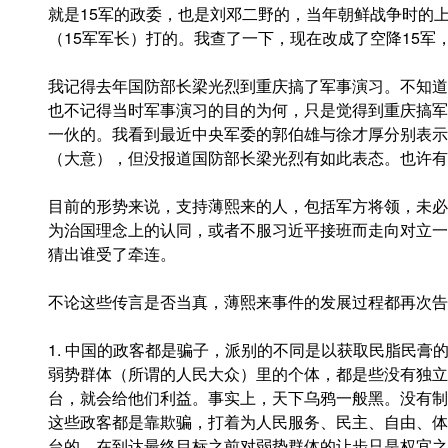
就是15军的政委，也是刘邓二野的，当年朝鲜战争时的
（15军军长）打的。我查了一下，现在改成了空降15军
我记得去年国防部长梁光烈到重庆搞了军事演习。不知道
也不记得当时军事演习的目的为何，只是觉得到重庆搞军
一伙的。我看到最近中央军委的郭伯雄与徐才厚分别表示
（大意），但没报道国防部长梁光烈有如此表态。也许有
目前的形势来说，支持薄熙来的人，包括军方将领，未必
为治国理念上的认同，或者不服习近平接班而走向对立一
猜出谁受了牵连。
不论这些传言是否当真，薄熙来事件的发展过程都再次告
1. 中国的政客都是骗子，派别的不同是以获取民脂民膏
弱势群体（所谓的人民大众）里的个体，都是些没有独立
台，就会给他们利益。事实上，天下乌鸦一般黑。没有制
这些政客都是靠欺骗，打着为人民服务、民主、自由、体
台的。在到达最终目标之前对弱势群体的让步只是权宜之