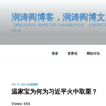
跳
至
润涛阎博客，润涛阎博文
内
容
【摊破浣溪沙】老树忆当年 冷水秋烟夕日残， 枯枝索忆雾波
09-16
登录
背景色
网站讨论
发
18 3 月, 2012
由
润涛阎
布
温家宝为何为习近平火中取栗？
于
Views: 659