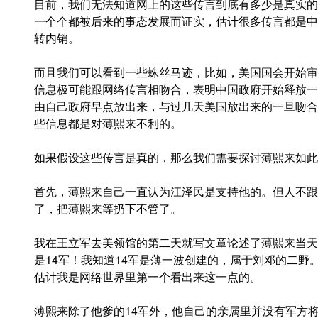
目前，我们无法知道网上的这些传言到底有多少是真实的
一个个都被后来的事态发展而证实，估计很多传言都是中
转内销。
而且我们可以看到一些蛛丝马迹，比如，美国国会开始审
信息极可能跟网络传言相吻合，表明中国政府开始释放一
由自己政府早点放出来，与过几天美国放出来的一旦吻合
些信息都是对薄熙来不利的。
如果假设这些传言是真的，那么我们需要探讨薄熙来如此
首先，薄熙来自己一直认为江泽民是支持他的。但人不跟
了，把薄熙来等扔下不管了。
我在王立军去美领馆的第二天就写文章论述了薄熙来当天
是14军！我知道14军是薄一波创建的，属于刘邓的二
估计我是网络世界里第一个看出来这一点的。
薄熙来除了他爹的14军外，他自己的亲属里并没有军方