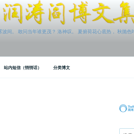
间。 敢问当年谁更茂？ 洛神叹。 夏俯荷花心底热， 秋抛色叶玉笛
站内短信（悄悄话）
分类博文
搜