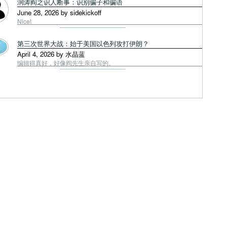
润涛阎之识人断事：识别骗子和骗语
June 28, 2026 by sidekickoff
Nice!
第三次世界大战：始于美国以色列攻打伊朗？
April 4, 2026 by 水晶蓝
编辑得真好，好像阎先生亲自写的。