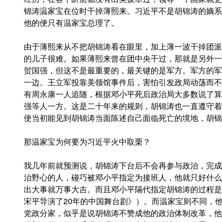
锦涛温家宝在位时干掉薄熙来。习近平不是胡锦涛的嫡系
他的便只有温家宝总理了。
由于薄熙来从不把胡锦涛看在眼里，加上薄一波干掉团派
的儿子很难。如果薄熙来曾在团中央干过，那就是另外一
贺国强，但这不是最重要的，最关键的是军方。军方的军
一边。王立军投靠美领馆事件后，害怕引发政局动荡而不
有周永康一人追随，根据邓小平死后政治局大多数说了算
强等人一方。这是二十年来的规则，胡锦涛也一直遵守着
使当初能见到胡锦涛当面陈述自己面临死亡的境地，胡锦
那温家宝为何要为习近平火中取栗？
我几年前就预测说，胡锦涛下台后不会再参与政治，完成
治野心的人，碰巧被邓小平指定为接班人，他就只好什么
出大事就万事大吉。而且邓小平隔代指定胡锦涛的过程是
宋平导演了20年的中国舞台剧》）。而温家宝则不同，
党政分家，似乎是说胡锦涛不赞成他的政治体制改革，他