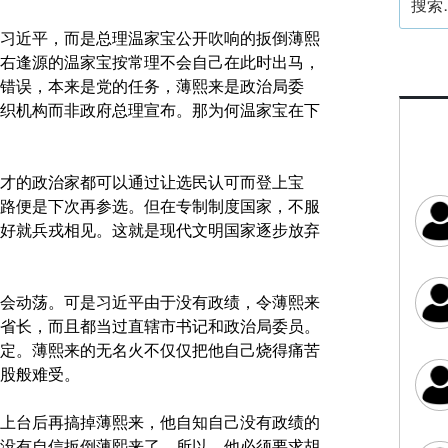
索：
习近平，而是总理温家宝公开吹响的扳倒薄熙
右逢源的温家宝按常理不会自己在此时出马，
错误，本来是党的任务，薄熙来是政治局委
织机构而非政府总理宣布。那为何温家宝在下
才的政治家都可以通过让选民认可而登上宝
路便是下次再参选。但在专制制度国家，不服
好就兵戎相见。这就是现代文明国家逐步放弃
会动荡。可是习近平由于没有政绩，令薄熙来
省长，而且都当过直辖市书记和政治局委员。
定。薄熙来的无名火不仅仅把他自己烧得痛苦
股般难受。
上台后再搞掉薄熙来，他自知自己没有政绩的
没有自信扳倒薄熙来了。所以，他必须要求胡