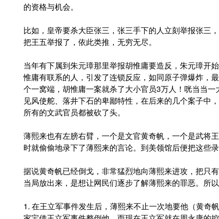
的资格与机会。
比如，皇帝要杀大臣张三，张三手下的人立刻举报张三，
把王五举报了，依此类推，无穷无尽。
当年有下属到朱元璋那里举报胡惟庸要造反，朱元璋开始
惟庸有联系的人，引发了连锁反应，如同原子弹爆炸，最
个一窝端，胡惟庸一案就杀了大小官员3万人！咣当当一
见风使舵、落井下石的卑鄙特性，在后来的几个案子中，
所有的文武官员都被砍了头。
薄熙来也有左膀右臂，一个是文官黄奇帆，一个是武将王
时就偷偷地录下了薄熙来的言论。到美领馆后便把这些录
据说黄奇帆已经倒戈，非常猛烈地向薄熙来进攻，把只有
当局放出来，是想让网民们逐步了解薄熙来的罪恶。所以
1. 在王立军事件发生后，薄熙来不止一次地要他（黄奇
家宝借王立军事件整倒他，而现在王立军就在周永康的控