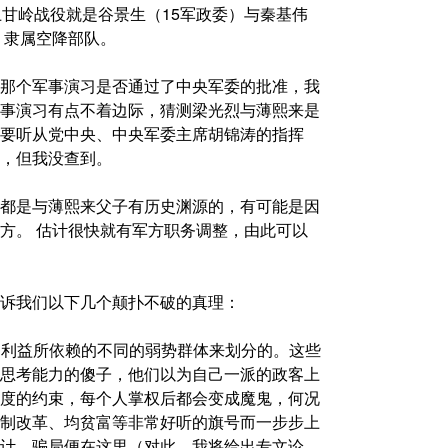
上甘岭战役就是谷景生（15军政委）与秦基伟
，隶属空降部队。
那个军事演习是否通过了中央军委的批准，我
事演习有点不着边际，猜测梁光烈与薄熙来是
要听从党中央、中央军委主席胡锦涛的指挥
，但我没查到。
都是与薄熙来父子有历史渊源的，有可能是因
方。 估计很快就有军方职务调整，由此可以
诉我们以下几个颠扑不破的真理：
的利益所依赖的不同的弱势群体来划分的。这些
思考能力的傻子，他们以为自己一派的政客上
度的约束，每个人掌权后都会变成魔鬼，何况
制改革、均贫富等非常好听的旗号而一步步上
计。骗局便在这里（对此，我将给出专文论