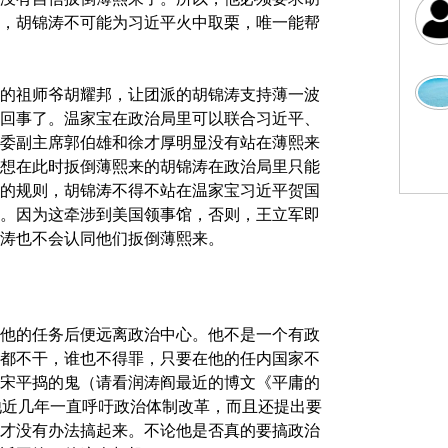
，胡锦涛不可能为习近平火中取栗，唯一能帮
的祖师爷胡耀邦，让团派的胡锦涛支持薄一波
回事了。温家宝在政治局里可以联合习近平、
委副主席郭伯雄和徐才厚明显没有站在薄熙来
想在此时扳倒薄熙来的胡锦涛在政治局里只能
的规则，胡锦涛不得不站在温家宝习近平贺国
。因为这牵涉到美国领事馆，否则，王立军即
涛也不会认同他们扳倒薄熙来。
他的任务后便远离政治中心。他不是一个有政
都不干，谁也不得罪，只要在他的任内国家不
宋平捣的鬼（请看润涛阎最近的博文《平庸的
他近几年一直呼吁政治体制改革，而且还提出要
才没有办法搞起来。不论他是否真的要搞政治