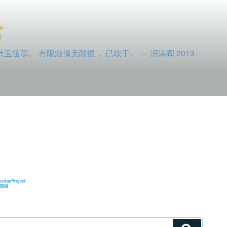
寒。 有限激情无限恨， 已吹干。 — 润涛阎 2013-