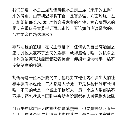
我们知道，不是主席胡锦涛也不是副主席（未来的主席）
来的号角。
由于胡温即将下台，足智多谋、八面玲珑、左
让组织部部长来顶缸才符合温家宝的个性。宣布薄熙来的
员，在重庆是党委书记而非市长，无论如何应该是党的组
台前要亲自趟这浑水？
非常明显的道理：在民主制度下，任何认为自己有治国之
座，其他人赢不了选民的选票，就得服输，唯一的抗争之
输的政治家无法靠民意获得位置，便想方设法搞事。搞不
专制制度的根源。
胡锦涛是一位不折腾的主，他尽力在他任内不发生大的社
根本就看不起他。二人都是太子党，都是从县长到市长到
唯一不同的就是一个当上了接班人，另一个连入常都搞不
不堪，还包括从市民到中央所有阶层都有人感觉到火烧屁
习近平在此时最大的担忧便是薄熙来。但要是等到习近平
经历，在各个阶层都没有出类拔萃过，领导一个国家就更