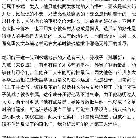
记属于极端一类人，他只能找两类极端的人当搭档：要么是武大郎
开店，比他强的不要，只选比他还窝囊的；要么是精明能干的，他
只挂个名，具体操心的事都交给大队长。选前者的好处是：不用担
心大队长篡权，也不用担心被全村人说成是摆设。选后者的好处是
得罪人的事都是大队长的，以后有政治运动，他自己便可脱身，以
避免重复文革前老书记在文革时被残酷揪斗那毫无尊严的羞辱。
精明能干这一头到极端地步的人选有三人：孙猴子（孙履新）、猪
八戒（朱铁成）、有勇有谋多才多艺的潘柱。孙猴子智商最高，能
镇住前司令们。但他在三人中的可能性最低，因为他爸当年燕京大
学毕业后拒绝赴美留学理由是父母在不远游，他是独子。回老家后
当上了县太爷，镇压反革命时以伪县长的名义被枪毙了，独子孙猴
子就成了被杀家属。这个成分压得他透不过气来。由于他聪明过人
太多，两个司令见了他有点发憷，始终没敢揪斗他。他就成了文革
时的逍遥派。可选被杀家属当干部，可能性几乎没有。猪八戒当时
是小队长，实权在握。此人个性柔和，算是德高望重，但威不足，
镇不住造反惯了的流氓们。我分析最可能的是第三人潘柱。