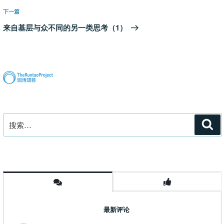
航
文
下
下一篇
章
一
来自基层与众不同的另一类思考（1）
篇
文
章
搜
搜
索
索：
最新评论