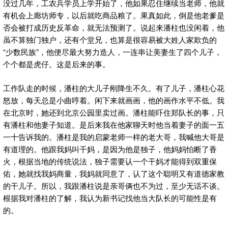
没过几年，工农兵学员上学开始了，他如果忍住继续当老师，他就
有机会上廊坊师专，以后就吃商品粮了。果真如此，倒是他老爹是
否会被打成历史反革命，就无法预测了。说起来潘柱也没闲着，他
虽不算独门独户，还有个堂兄，也算是很容易被大姓人家欺负的
“少数民族”，他便尽最大努力造人，一连串让美妻生了四个儿子，
个个都是虎仔。这是后来的事。
工作队走的时候，潘柱的大儿子刚降生不久。有了儿子，潘柱心花
怒放，每天总是小曲哼着。闲下来就画画，他的画作水平不低。我
在北京时，她还到北京公园里卖过画。潘柱能吓住郑队长的事，只
有潘柱和他妻子知道。是后来我在他家聊天时他当着妻子的面一五
一十告诉我的。潘柱是我的启蒙老师一样的老大哥，我喊他大哥是
有道理的。他跟我妈叫干妈，是因为他是独子，他妈妈怕断了香
火，根据当地的传统说法，独子需要认一个干妈才能得到双重保
佑，她就找我妈商量，我妈就同意了，认了这个聪明又有道德家教
的干儿子。所以，我跟潘柱说是亲哥俩也不为过，至少无话不谈。
根据我对潘柱的了解，我认为新书记找他当大队长的可能性是有
的。