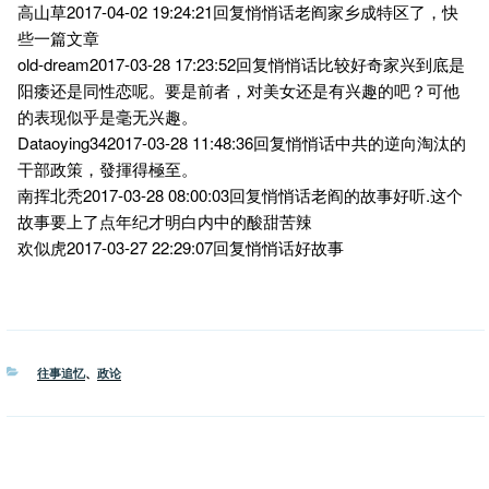
高山草2017-04-02 19:24:21回复悄悄话老阎家乡成特区了，快
些一篇文章
old-dream2017-03-28 17:23:52回复悄悄话比较好奇家兴到底是
阳痿还是同性恋呢。要是前者，对美女还是有兴趣的吧？可他
的表现似乎是毫无兴趣。
Dataoying342017-03-28 11:48:36回复悄悄话中共的逆向淘汰的
干部政策，發揮得極至。
南挥北秃2017-03-28 08:00:03回复悄悄话老阎的故事好听.这个
故事要上了点年纪才明白内中的酸甜苦辣
欢似虎2017-03-27 22:29:07回复悄悄话好故事
分
往事追忆
、
政论
类