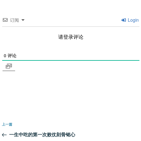
订阅
Login
请登录评论
0
评论
文
上
上一篇
章
一
一生中吃的第一次败仗刻骨铭心
导
篇