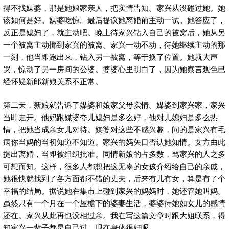
得不找媒婆，那是她娘家亲人，把实情告知。家兴从没碰过她。她
该如何是好。媒婆吃惊。最后提议她离婚前主动一试。她答应了，
反正是媳妇了，就主动吧。晚上待家兴钻入自己的被窝后，她从另
一个被窝主动挪到家兴的被窝。家兴一动不动，待她继续主动的那
一刻，他当即跑出来，钻入另一被窝，等于换了位置。她就大声
哭，惊动了另一房间的公婆。婆婆心里明白了，因为她察言观色已
经怀疑新郎新娘关系不正常。
第二天，新娘就告诉了媒婆和娘家父母实情。媒婆到家兴家，家兴
当即走开。他妈跟媒婆夸儿媳妇是多么好，他对儿媳妇是多么热
情，把她当成亲女儿对待。媒婆对这些不感兴趣，问的是家兴有毛
病你当妈的当初知道不知道。家兴的妈矢口否认她知情。女方由此
提出离婚，当即被组织批准。同情新娘的占多数，骂家兴的人之多
可想而知。这样，很多人都想把这无辜的女孩介绍给自己的亲戚，
她很快就找到了各方面都不错的丈夫，后来有儿有女，算是有了个
幸福的结局。据说她在集市上碰到家兴的妈妈时，她还管她叫妈。
虽然只有一个月在一个屋檐下的婆妻生活，婆婆待她如女儿的感情
还在。家兴从此再也没相过亲。我在写这篇文章时跟大姐联系，得
知家兴一辈子都是自己过。现在身体很好呢。