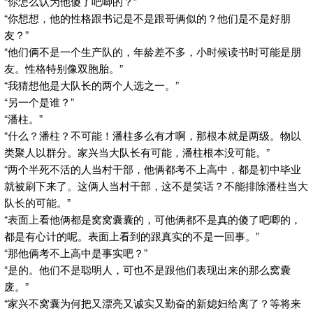
“你怎么认为他傻了吧唧的？”
“你想想，他的性格跟书记是不是跟哥俩似的？他们是不是好朋
友？”
“他们俩不是一个生产队的，年龄差不多，小时候读书时可能是朋
友。性格特别像双胞胎。”
“我猜想他是大队长的两个人选之一。”
“另一个是谁？”
“潘柱。”
“什么？潘柱？不可能！潘柱多么有才啊，那根本就是两级。物以
类聚人以群分。家兴当大队长有可能，潘柱根本没可能。”
“两个半死不活的人当村干部，他俩都考不上高中，都是初中毕业
就被刷下来了。这俩人当村干部，这不是笑话？不能排除潘柱当大
队长的可能。”
“表面上看他俩都是窝窝囊囊的，可他俩都不是真的傻了吧唧的，
都是有心计的呢。表面上看到的跟真实的不是一回事。”
“那他俩考不上高中是事实吧？”
“是的。他们不是聪明人，可也不是跟他们表现出来的那么窝囊
废。”
“家兴不窝囊为何把又漂亮又诚实又勤奋的新媳妇给离了？等将来