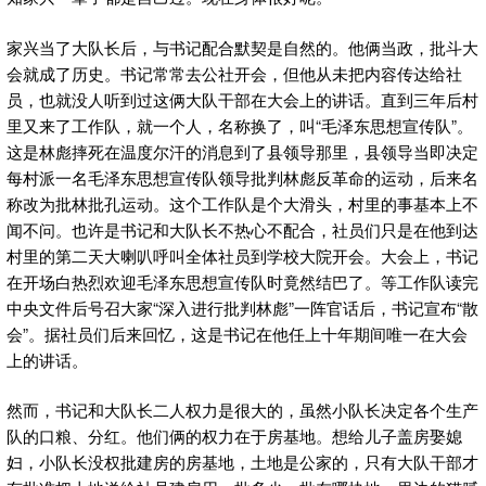
家兴当了大队长后，与书记配合默契是自然的。他俩当政，批斗大
会就成了历史。书记常常去公社开会，但他从未把内容传达给社
员，也就没人听到过这俩大队干部在大会上的讲话。直到三年后村
里又来了工作队，就一个人，名称换了，叫“毛泽东思想宣传队”。
这是林彪摔死在温度尔汗的消息到了县领导那里，县领导当即决定
每村派一名毛泽东思想宣传队领导批判林彪反革命的运动，后来名
称改为批林批孔运动。这个工作队是个大滑头，村里的事基本上不
闻不问。也许是书记和大队长不热心不配合，社员们只是在他到达
村里的第二天大喇叭呼叫全体社员到学校大院开会。大会上，书记
在开场白热烈欢迎毛泽东思想宣传队时竟然结巴了。等工作队读完
中央文件后号召大家“深入进行批判林彪”一阵官话后，书记宣布“散
会”。据社员们后来回忆，这是书记在他任上十年期间唯一在大会
上的讲话。
然而，书记和大队长二人权力是很大的，虽然小队长决定各个生产
队的口粮、分红。他们俩的权力在于房基地。想给儿子盖房娶媳
妇，小队长没权批建房的房基地，土地是公家的，只有大队干部才