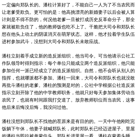
一定偏向郑队长的。潘柱计算好了，不能自己一人为了不当农民而
让老爹受欺负。更可怕的是：他高挑漂亮的新婚妻子以后会被人算
计则是不得不防的，何况他老爹一旦被打成历史反革命分子，那全
家就被欺负住了，他的教师饭也吃不上了。干脆把大司令和郑队长
想在他头上动土的阴谋消灭在萌芽状态。这样，他才拉着学生队伍
进村参加武斗，没想到大司令和郑队长未敢应战。
潘柱立刻着手成立新的造反派组织，他当司令。可当他请示公社工
作队领导时得到指示：每个单位只能成立两个造反派组织，他只能
参加任何一派已经成立了的造反派组织。自然，他不会听从别人的
指挥，也就哪派都不参加。潘柱一回来，大司令和郑队长也就没敢
再批斗潘柱的老爹。潘柱的预测是对的，公社中学根据公社造反派
指示立刻开除了他的中学教师职务，他就只好每天参加集体劳动当
农民了，也就有时间跟我打交道了。放弃教师职位而当农民，这事
他后来后悔没后悔，我没问过他。
潘柱没想到郑队长不找他的茬原来是有目的的。一天中午他刚吃完
饭躺下午休，他妻子就喊郑队长，此时郑队长已经迈进屋子。里屋
的潘柱当即拉被单蒙住头。郑队长进里屋一看，潘柱在蒙着头睡