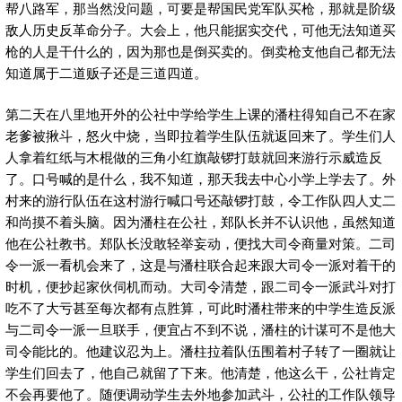
帮八路军，那当然没问题，可要是帮国民党军队买枪，那就是阶级
敌人历史反革命分子。大会上，他只能据实交代，可他无法知道买
枪的人是干什么的，因为那也是倒买卖的。倒卖枪支他自己都无法
知道属于二道贩子还是三道四道。
第二天在八里地开外的公社中学给学生上课的潘柱得知自己不在家
老爹被揪斗，怒火中烧，当即拉着学生队伍就返回来了。学生们人
人拿着红纸与木棍做的三角小红旗敲锣打鼓就回来游行示威造反
了。口号喊的是什么，我不知道，那天我去中心小学上学去了。外
村来的游行队伍在这村游行喊口号还敲锣打鼓，令工作队四人丈二
和尚摸不着头脑。因为潘柱在公社，郑队长并不认识他，虽然知道
他在公社教书。郑队长没敢轻举妄动，便找大司令商量对策。二司
令一派一看机会来了，这是与潘柱联合起来跟大司令一派对着干的
时机，便抄起家伙伺机而动。大司令清楚，跟二司令一派武斗对打
吃不了大亏甚至每次都有点胜算，可此时潘柱带来的中学生造反派
与二司令一派一旦联手，便宜占不到不说，潘柱的计谋可不是他大
司令能比的。他建议忍为上。潘柱拉着队伍围着村子转了一圈就让
学生们回去了，他自己就留了下来。他清楚，他这么干，公社肯定
不会再要他了。随便调动学生去外地参加武斗，公社的工作队领导