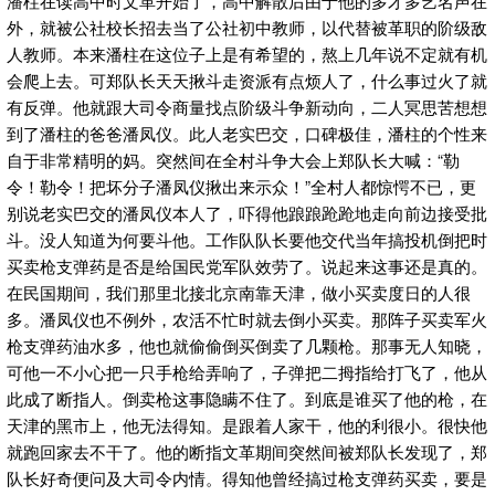
潘柱在读高中时文革开始了，高中解散后由于他的多才多艺名声在
外，就被公社校长招去当了公社初中教师，以代替被革职的阶级敌
人教师。本来潘柱在这位子上是有希望的，熬上几年说不定就有机
会爬上去。可郑队长天天揪斗走资派有点烦人了，什么事过火了就
有反弹。他就跟大司令商量找点阶级斗争新动向，二人冥思苦想想
到了潘柱的爸爸潘凤仪。此人老实巴交，口碑极佳，潘柱的个性来
自于非常精明的妈。突然间在全村斗争大会上郑队长大喊：“勒
令！勒令！把坏分子潘凤仪揪出来示众！”全村人都惊愕不已，更
别说老实巴交的潘凤仪本人了，吓得他踉踉跄跄地走向前边接受批
斗。没人知道为何要斗他。工作队队长要他交代当年搞投机倒把时
买卖枪支弹药是否是给国民党军队效劳了。说起来这事还是真的。
在民国期间，我们那里北接北京南靠天津，做小买卖度日的人很
多。潘凤仪也不例外，农活不忙时就去倒小买卖。那阵子买卖军火
枪支弹药油水多，他也就偷偷倒买倒卖了几颗枪。那事无人知晓，
可他一不小心把一只手枪给弄响了，子弹把二拇指给打飞了，他从
此成了断指人。倒卖枪这事隐瞒不住了。到底是谁买了他的枪，在
天津的黑市上，他无法得知。是跟着人家干，他的利很小。很快他
就跑回家去不干了。他的断指文革期间突然间被郑队长发现了，郑
队长好奇便问及大司令内情。得知他曾经搞过枪支弹药买卖，要是