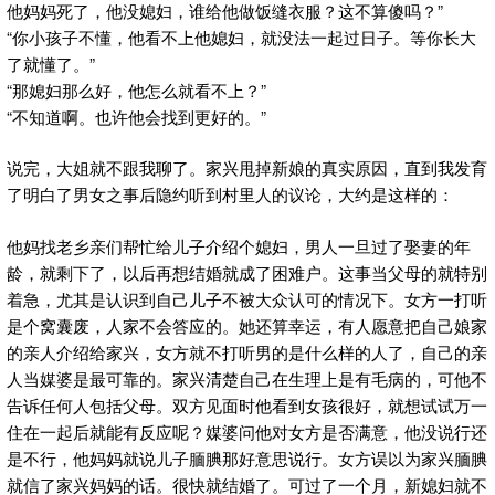
他妈妈死了，他没媳妇，谁给他做饭缝衣服？这不算傻吗？”
“你小孩子不懂，他看不上他媳妇，就没法一起过日子。等你长大
了就懂了。”
“那媳妇那么好，他怎么就看不上？”
“不知道啊。也许他会找到更好的。”
说完，大姐就不跟我聊了。家兴甩掉新娘的真实原因，直到我发育
了明白了男女之事后隐约听到村里人的议论，大约是这样的：
他妈找老乡亲们帮忙给儿子介绍个媳妇，男人一旦过了娶妻的年
龄，就剩下了，以后再想结婚就成了困难户。这事当父母的就特别
着急，尤其是认识到自己儿子不被大众认可的情况下。女方一打听
是个窝囊废，人家不会答应的。她还算幸运，有人愿意把自己娘家
的亲人介绍给家兴，女方就不打听男的是什么样的人了，自己的亲
人当媒婆是最可靠的。家兴清楚自己在生理上是有毛病的，可他不
告诉任何人包括父母。双方见面时他看到女孩很好，就想试试万一
住在一起后就能有反应呢？媒婆问他对女方是否满意，他没说行还
是不行，他妈妈就说儿子腼腆那好意思说行。女方误以为家兴腼腆
就信了家兴妈妈的话。很快就结婚了。可过了一个月，新媳妇就不