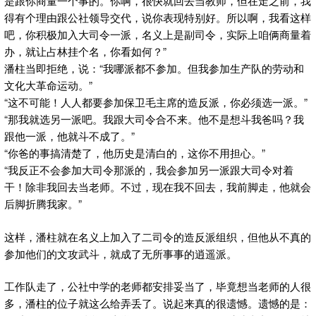
是跟你商量一个事的。你啊，很快就回去当教师，但在走之前，我
得有个理由跟公社领导交代，说你表现特别好。所以啊，我看这样
吧，你积极加入大司令一派，名义上是副司令，实际上咱俩商量着
办，就让占林挂个名，你看如何？”
潘柱当即拒绝，说：“我哪派都不参加。但我参加生产队的劳动和
文化大革命运动。”
“这不可能！人人都要参加保卫毛主席的造反派，你必须选一派。”
“那我就选另一派吧。我跟大司令合不来。他不是想斗我爸吗？我
跟他一派，他就斗不成了。”
“你爸的事搞清楚了，他历史是清白的，这你不用担心。”
“我反正不会参加大司令那派的，我会参加另一派跟大司令对着
干！除非我回去当老师。不过，现在我不回去，我前脚走，他就会
后脚折腾我家。”
这样，潘柱就在名义上加入了二司令的造反派组织，但他从不真的
参加他们的文攻武斗，就成了无所事事的逍遥派。
工作队走了，公社中学的老师都安排妥当了，毕竟想当老师的人很
多，潘柱的位子就这么给弄丢了。说起来真的很遗憾。遗憾的是：