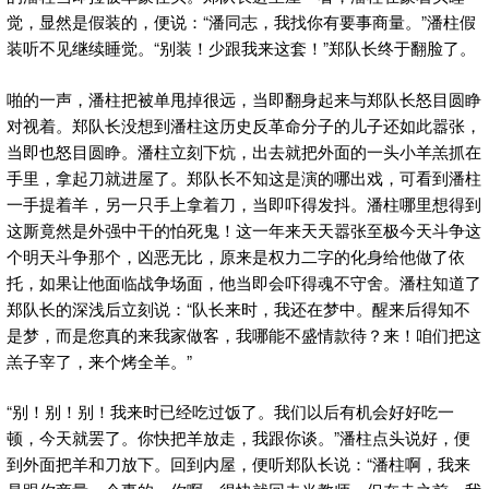
觉，显然是假装的，便说：“潘同志，我找你有要事商量。”潘柱假
装听不见继续睡觉。“别装！少跟我来这套！”郑队长终于翻脸了。
啪的一声，潘柱把被单甩掉很远，当即翻身起来与郑队长怒目圆睁
对视着。郑队长没想到潘柱这历史反革命分子的儿子还如此嚣张，
当即也怒目圆睁。潘柱立刻下炕，出去就把外面的一头小羊羔抓在
手里，拿起刀就进屋了。郑队长不知这是演的哪出戏，可看到潘柱
一手提着羊，另一只手上拿着刀，当即吓得发抖。潘柱哪里想得到
这厮竟然是外强中干的怕死鬼！这一年来天天嚣张至极今天斗争这
个明天斗争那个，凶恶无比，原来是权力二字的化身给他做了依
托，如果让他面临战争场面，他当即会吓得魂不守舍。潘柱知道了
郑队长的深浅后立刻说：“队长来时，我还在梦中。醒来后得知不
是梦，而是您真的来我家做客，我哪能不盛情款待？来！咱们把这
羔子宰了，来个烤全羊。”
“别！别！别！我来时已经吃过饭了。我们以后有机会好好吃一
顿，今天就罢了。你快把羊放走，我跟你谈。”潘柱点头说好，便
到外面把羊和刀放下。回到内屋，便听郑队长说：“潘柱啊，我来