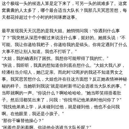
这个极端一头的候选人算是定下来了，可另一头的就难多了。这窝
窝囊囊的人太多了，哪个最合适当大队长？我那几天冥思苦想，每
天都花掉超过十个小时的时间琢磨这事。
最早发现我天天沉思的是我大姐。她悄悄问我：“你遇到什么事
了？”我突然从深思中醒过来说没什么事，挺好的。她摇头说：“不
可能。我让你递给我耙子，你递给我的是镐头。你肯定遇到了什么
大事不想让别人知道。我也不打听了。”
“大姐，我的确遇到了困扰。我想你可能帮得了我的忙。”
“快说，我听听，我真的想知道你到底在想什么。”大姐大我八岁，
经潘柱当介绍人，她已定亲。而此时12周岁的我还不知道男女之
事。我冥思苦想什么，大姐也许在往这方面想？反正她表情神神秘
秘的样子。当她听到我说“就是咱村新书记会选谁当大队长的事。”
当即就啊的一声。“你说什么？啊哈哈哈哈。”她当即笑得捂着肚
子。然后泪都笑出来了，问我：“你找书记他弟弟时他问你了？”
“我找他弟弟上学，从未碰到过他，就是碰到他，他也不会问我
啊。在他眼里，我还是小孩子。”
“那你干嘛替他操心？”
“闲着也是闲着啊。你说他会选谁当大队长呢？”