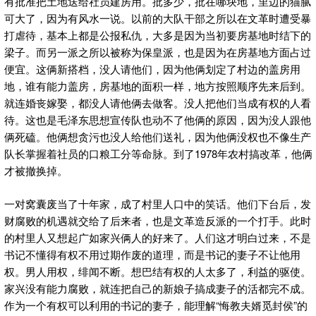
有批准把土地送给社员建房用。批多少，批在哪块地，里边的猫腻
可大了，因为有风水一说。以前的大队干部之所以在文革时遭受暴
打虐待，基本上都是公报私仇，大多是因为当初要房基地时结下的
梁子。而另一派之所以被称为保皇派，也是因为在房基地方面占过
便宜。这俩新搭档，没人请他们，因为他俩划定了村边的盖房用
地，谁有能力盖房，房基地的面积一样，地方按照顺序先来后到。
就连婚丧嫁娶，都没人请他俩去做客。没人把他们当成有权的人看
待。这也是毛泽东思想宣传队也动不了他俩的原因，因为没人跟他
俩死磕。他俩想贪污也没人给他们送礼，因为他俩没权也不像生产
队长掌握着社员的口粮工分等命脉。到了1978年农村搞改革，他俩
才被撤换掉。
一对窝囊废当了十年家，成了村里人口中的笑话。他们下台后，发
财腐败的机遇就交给了后来者，也是文革造反派的一个打手。此时
的村里人又想起广如家兴俩人的好来了。人们这才明白过来，不是
书记不懂得有权不用过期作废的道理，而是书记的妻子不让他用
权。男人用权，绯闻不断。想巴结有权的人太多了，利益的驱使。
家兴没有能力腐败，就连把自己的新娘子搞成妻子的活都完不成。
作为一个有权可以利用的书记的妻子，能理解“悔教夫婿觅封侯”的