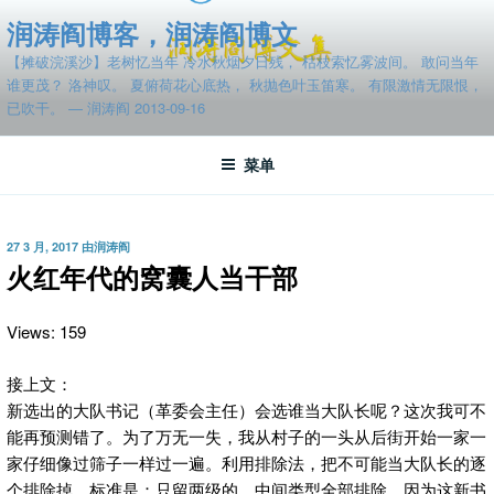
跳
润涛阎博客，润涛阎博文
至
【摊破浣溪沙】老树忆当年 冷水秋烟夕日残， 枯枝索忆雾波间。 敢问当年
内
谁更茂？ 洛神叹。 夏俯荷花心底热， 秋抛色叶玉笛寒。 有限激情无限恨，
容
已吹干。 — 润涛阎 2013-09-16
菜单
发
27 3 月, 2017
由
润涛阎
布
火红年代的窝囊人当干部
于
Views: 159
接上文：
新选出的大队书记（革委会主任）会选谁当大队长呢？这次我可不
能再预测错了。
为了万无一失，我从村子的一头从后街开始一家一
家仔细像过筛子一样过一遍。利用排除法，把不可能当大队长的逐
个排除掉。标准是：只留两级的，中间类型全部排除。因为这新书