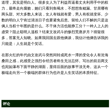
道理，其实是明白人。很多女人为了利益而逼着丈夫利用手中的权
力，最终走向腐败，她们只看到鱼喝水，不想想鱼鳃漏。甘蔗哪有
两头甜。对大多数人来说，女人有钱就有爱，男人有权就变坏。少
数的明白人宁肯过清淡日子也要避免后患。留给人们不解的只是这
俩人当权十年图的是什么。不干体力活也能挣工分？一种人上人的
虚荣？阻止聪明人滥权？结束文攻武斗的惨烈荒唐岁月？猜疑很
多，答案无人知晓。如果我回国去跟他俩谈，我估计他俩告诉我的
只能是：人生就是个笑话。
在那火红的年代由文攻武斗突然间转成死水一潭的变化令人有沧海
桑田之感，此感受之强烈令经历者终生无法忘怀。写出的前后两文
也宛如瀑布下面平静的湖面，显得后面的故事平淡无奇。这从一个
极端走向另一个极端的群体行为也许是人生笑话的本质特征。
评论