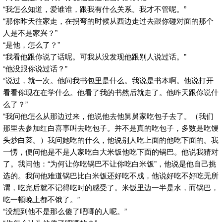
“我怎么知道，爱谁谁，跟我有什么关系。我才不管呢。”
“那你昨天往家走，在拐弯的时候从西边走过去跟你碰对面的那个
人是不是家兴？”
“是他，怎么了？”
“我看他跟你说了话呢。可我从没发现他跟别人说过话。”
“他没跟你说过话？”
“说过，就一次。他问我书包里是什么。我说是书本啊。他说打开
看看你现在在学什么。他看了我的书然后就走了。他昨天跟你说什
么了？”
“我问他怎么从那边过来，他说他去他舅舅家吃包子去了。（我们
那里去参加红白喜事叫去吃包子。并不是真的吃包子，多数是吃馒
头炒白菜。）我问她吃的什么，他说别人吃上面的他吃下面的。我
一愣，便问他是不是人家吃白大米饭他吃下面的锅巴。他说我猜对
了。我问他：“为何让你吃锅巴不让你吃白米饭”，他说是他自己挑
选的。我问他难道锅巴比白米饭还好吃不成，他说好吃不好吃无所
谓，吃完后就不记得吃时的感受了。米饭里边一半是水，而锅巴，
吃一顿晚上都不饿了。”
“没想到他不是那么傻了吧唧的人呢。”