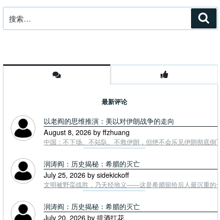
搜
搜
索
索：
最新评论
以老阎的思维推演：美以对伊朗战争的走向
August 8, 2026 by ffzhuang
中国：不下场、不站队、不救伊朗，但绝不会乐见伊朗彻底倒下。
润涛阎：历史揭秘：希腊的灭亡
July 25, 2026 by sidekickoff
文明被野蛮战胜，乃天经地义——这是希腊留给后人最沉重的一课. To
润涛阎：历史揭秘：希腊的灭亡
July 20, 2026 by 提酒扛花