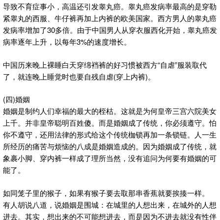
导致不育症事小，高温还引发睾丸癌。睾丸癌发病率最高的是穿勒
紧睾丸的西服、牛仔裤再加上内裤的欧美国家。西方男人的睾丸癌
发病率增加了30多倍。由于中国男人从穿衣服西化开始，睾丸癌发
病率逐年上升，以每年3%的速度增长。
中国历来晚上裸睡白天穿绵裆裤的好习惯被西方“自虐”服装取代
了，就连晚上睡觉时也要自残自虐(穿上内裤)。
(四)婚姻
婚姻是制约人们幸福的最大的桎枯。这就是为何皇帝三宫六院美女
上千。并非皇帝聪明百姓傻。而是婚姻成了传统，你必须遵守。怕
你不遵守，还用法律的形式给这个传统枷锁再加一条锁链。人一生
所经历的痛苦与烦恼的八成是婚姻造成的。因为婚姻成了传统，就
象裹小脚、穿内裤一样成了理所当然，没有追问为何要有婚姻的可
能了。
如同笼子里的猴子，如果有猴子要去取那串香蕉就要挨揍一样。
有人胡说八道，说婚姻是围城：在城里的人想出来，在城外的人想
进去。其实，想出来的不可能想进去，而是因为不进去就没有性伴