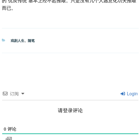
的“优良传统”基本上经不起推敲。只是没有几个人愿意化功夫推敲
而已。
分
戏剧人生
、
随笔
类
订阅
Login
请登录评论
0
评论