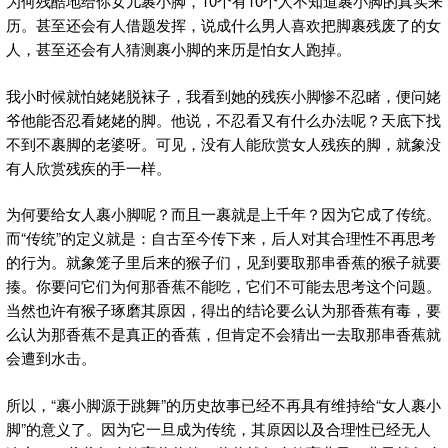
为何残酷地给你女儿裹小脚，10个有10个人不知道裹小脚的真实来
历。甚至还会有人借题发挥，说成什么男人喜欢把脚裹残废了的女
人，甚至还会有人猜测裹小脚的来历是怕女人跑掉。
我小时候就怕姥姥脱袜子，我看到她的残疾小脚惨不忍睹，便问姥
爷他能否忍看姥姥的脚。他说，不忍看又有什么办法呢？天底下找
不到不裹脚的老婆呀。可见，没有人能欣赏女人残疾的脚，就象没
有人欣赏残疾的手一样。
为何要给女人裹小脚呢？而且一裹就是上千年？因为它成了传统。
而“传统”的定义就是：自古至今传下来，后人对其合理性不再思考
的行为。就象笼子里后来的猴子们，见到要取那串香蕉的猴子就要
揍。你要问它们为何那香蕉不能吃，它们不可能去思考这个问题。
当然也许有猴子琢磨其原因，得出的结论要么认为那香蕉有毒，要
么认为那香蕉不是真正的香蕉，但肯定不会猜出一去取那串香蕉就
会遭到水击。
所以，“裹小脚源于跳舞”的历史故事已经不再具有维持给“女人裹小
脚”的意义了。因为它一旦成为传统，其原因以及合理性已经无人