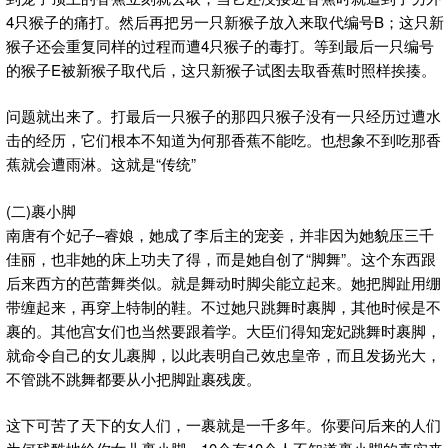
4只猴子的痛打。然后再把另一只新猴子放入来取代编号B；这只新
猴子还会重复同样的过程而遭4只猴子的毒打。等到最后一只编号
的猴子E被新猴子取代后，这只新猴子试图去取香蕉时照样挨揍。
问题就出来了。打最后一只猴子的那四只猴子没有一只经历过遭水
击的经历，它们根本不知道为何那香蕉不能吃。也想象不到吃那香
蕉就会遭雨淋。这就是“传统”
(二)裹小脚
南唐有个妃子–睿娘，她成了李后主的宠妾，并非因为她貌压三千
佳丽，也非她的床上功夫了得，而是她自创了“脚舞”。这个东西跟
后来西方的芭蕾舞类似。就是舞动时脚尖能立起来。她把脚趾用绷
带缠起来，再穿上特制的鞋。不过她只跳舞时裹脚，其他时候是不
裹的。其他宫女们也当然要跟着学。大臣们得知宠妃跳舞时裹脚，
就命令自己的女儿裹脚，以此表明自己效忠皇帝，而且发扬光大，
不管跳不跳舞都要从小把脚趾裹残废。
这下可苦了天下的女人们，一裹就是一千多年。你要问后来的人们