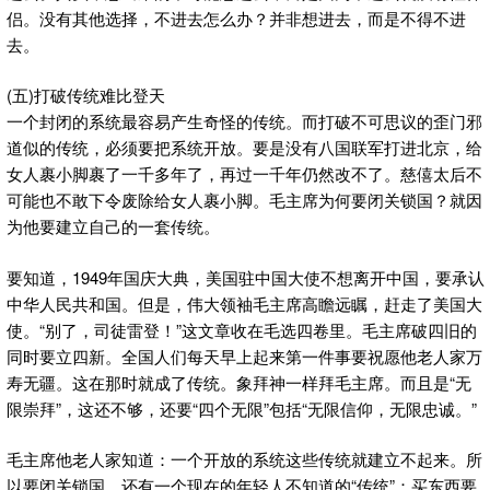
侣。没有其他选择，不进去怎么办？并非想进去，而是不得不进
去。
(五)打破传统难比登天
一个封闭的系统最容易产生奇怪的传统。而打破不可思议的歪门邪
道似的传统，必须要把系统开放。要是没有八国联军打进北京，给
女人裹小脚裹了一千多年了，再过一千年仍然改不了。慈僖太后不
可能也不敢下令废除给女人裹小脚。毛主席为何要闭关锁国？就因
为他要建立自己的一套传统。
要知道，1949年国庆大典，美国驻中国大使不想离开中国，要承认
中华人民共和国。但是，伟大领袖毛主席高瞻远瞩，赶走了美国大
使。“别了，司徒雷登！”这文章收在毛选四卷里。毛主席破四旧的
同时要立四新。全国人们每天早上起来第一件事要祝愿他老人家万
寿无疆。这在那时就成了传统。象拜神一样拜毛主席。而且是“无
限崇拜”，这还不够，还要“四个无限”包括“无限信仰，无限忠诚。”
毛主席他老人家知道：一个开放的系统这些传统就建立不起来。所
以要闭关锁国。还有一个现在的年轻人不知道的“传统”：买东西要