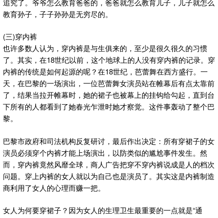
追究了。爷爷怎么教育爸爸的，爸爸就怎么教育儿子，儿子就怎么
教育孙子，子子孙孙是无穷尽的。
(三)穿内裤
也许多数人认为，穿内裤是与生俱来的，至少是很久很久的习惯
了。其实，在18世纪以前，这个地球上的人没有穿内裤的记录。穿
内裤的传统是如何起源的呢？在18世纪，芭蕾舞在西方盛行。一
天，在巴黎的一场演出，一位芭蕾舞女演员站在帷幕后有点太靠前
了，结果当拉开帷幕时，她的裙子也被幕上的挂钩给勾起，直到台
下所有的人都看到了她春光乍泄时她才察觉。这件事轰动了整个巴
黎。
巴黎市政府和司法机构反复研讨，最后作出决定：所有穿裙子的女
演员必须穿个内裤才能上场演出，以防类似的尴尬事件发生。然
而，穿内裤竟然风靡全球，商人广告把穿不穿内裤说成是人的档次
问题。穿上内裤的女人就以为自己也是演员了。其实这是内裤制造
商利用了女人的心理而赚一把。
女人为何要穿裙子？因为女人的生理卫生最重要的一点就是“通