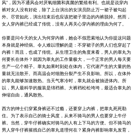
风”，因为不通风会对厌氧细菌和真菌的繁殖有利。也就是说穿内
裤对女人没有好处，除了上台演出的女演员防止万一裙子被勾起
外。尽管如此，演出结束后也应该把裙子里边的内裤脱掉。然而，
女人穿内裤已经成了传统，没有人再关心穿内裤的理由为何了。
你要是问今天的女人为何穿内裤，她会不假思索地认为你提这问题
本身就是神经病。令人难以理解的是：不穿裙子的男人们也穿起了
内裤！而且，也成了传统。从生理卫生的角度来看，男人的睾丸为
何要长在体外？就因为睾丸的工作量极大，一个正常的男人每天要
生产一亿个精子。睾丸如果时刻处在体内，它代谢产生的大量的热
量就无法散开。而高温会对细胞分裂产生不良影响。所以，在体外
的睾丸能够加速散热。当天气寒冷时，睾丸就会被抽进体内。所
以，男人最科学的服装是绵裆裤。大裤裆松松垮垮，最适合睾丸的
伸缩自由，通风散热。
西方的绅士们穿紧身裤还不过瘾，还要穿上内裤，把睾丸死死勒
住。为了表示自己的骑士风度，从来不骑马的男人也要穿上牛仔
裤。当然，穿牛仔裤确实对骑马的人有上下马的方便。但不骑马的
男人穿牛仔裤摧残自己的睾丸道理何在？紧身内裤影响睾丸发育，