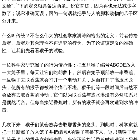
文给“手”下的定义就具备这两条。说它简练，因为再也无法减少字
数了；说它准确无误，因为一句话就把手与人的脚和动物的爪子区
分开来。
什么叫传统？不怎么伟大的社会学家润涛阎给出的定义：前者传给
后者、后者对其合理性不再追究的行为。为了论证该定义的准确
性，让我们先看看猴子的试验。
一位科学家研究猴子的行为传承性：把五只猴子编号ABCDE放入
一大笼子里，每天让它们吃胡萝卜。然后在笼子顶部放一串香蕉。
一旦猴子去取香蕉就会打开一个电动开关，从而打开了高压水龙
头，使所有的猴子都被淋个痛苦不堪。猴子们等一段时间后当然不
会放弃去取香蕉的冲动，它们以为取香蕉与遭水淋没有必然联系只
是偶然巧合。但每当接近香蕉时，所有的猴子就会再次遭到水的冲
击。
几次下来，猴子们就会放弃去取那香蕉的念头。到此时，科学家就
把一只新猴子放入笼子并把编号A的猴子替换下来。这只新猴子看
到笼子顶上的香蕉立刻就去取，当它还没接近香蕉时就遭到了另外