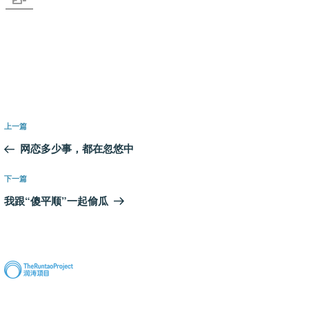
文
上
上一篇
章
一
网恋多少事，都在忽悠中
导
篇
航
文
下
下一篇
章
一
我跟“傻平顺”一起偷瓜
篇
文
章