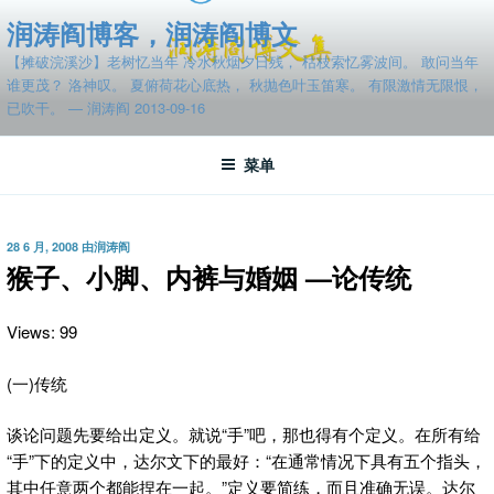
跳
润涛阎博客，润涛阎博文
至
【摊破浣溪沙】老树忆当年 冷水秋烟夕日残， 枯枝索忆雾波间。 敢问当年
内
谁更茂？ 洛神叹。 夏俯荷花心底热， 秋抛色叶玉笛寒。 有限激情无限恨，
容
已吹干。 — 润涛阎 2013-09-16
菜单
发
28 6 月, 2008
由
润涛阎
布
猴子、小脚、内裤与婚姻 —论传统
于
Views: 99
(一)传统
谈论问题先要给出定义。就说“手”吧，那也得有个定义。在所有给
“手”下的定义中，达尔文下的最好：“在通常情况下具有五个指头，
其中任意两个都能捏在一起。”
定义要简练，而且准确无误。达尔