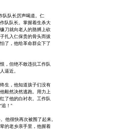
工作队队长厉声喝道。仁
作队队长。掌握着生杀大
镰刀就向老人的胳膊上砍
子扎入仁保贵的骨头而拔
怕了，他给革命群众下了
恨，但绝不敢违抗工作队
人逼近。
终生，他知道孩子们没有
他毅然决然逃跑。用力上
红了他的白衬衣。工作队
追！”
手。他很快再次被围了起来。
辈的老乡亲手里，他握着