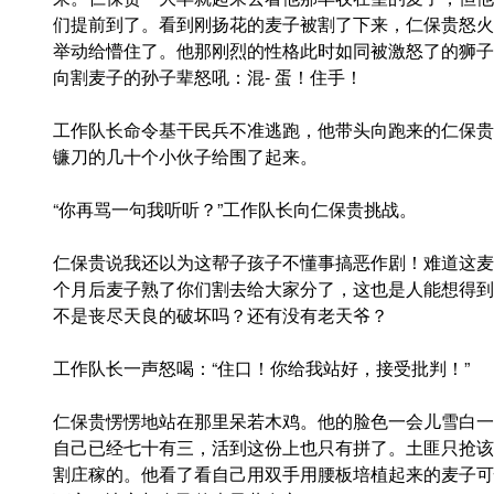
们提前到了。看到刚扬花的麦子被割了下来，仁保贵怒火
举动给懵住了。他那刚烈的性格此时如同被激怒了的狮子
向割麦子的孙子辈怒吼：混- 蛋！住手！
工作队长命令基干民兵不准逃跑，他带头向跑来的仁保贵
镰刀的几十个小伙子给围了起来。
“你再骂一句我听听？”工作队长向仁保贵挑战。
仁保贵说我还以为这帮子孩子不懂事搞恶作剧！难道这麦
个月后麦子熟了你们割去给大家分了，这也是人能想得到
不是丧尽天良的破坏吗？还有没有老天爷？
工作队长一声怒喝：“住口！你给我站好，接受批判！”
仁保贵愣愣地站在那里呆若木鸡。他的脸色一会儿雪白一
自己已经七十有三，活到这份上也只有拼了。土匪只抢该
割庄稼的。他看了看自己用双手用腰板培植起来的麦子可