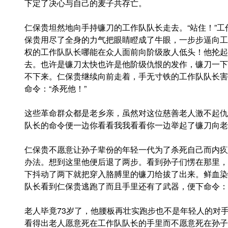
下定了决心与自己的麦子共存亡。
仁保贵坦然地向手持镰刀的工作队队长走去。“站住！”
保贵用尽了全身的力气把眼睛瞪成了牛眼，一步步逼向工
权的工作队队长哪能在众人面前向阶级敌人低头！他抡起
去。也许是镰刀太快也许是他阶级仇恨的发作，镰刀一下
不下来。仁保贵继续向前走着，手无寸铁的工作队队长害
命令：“杀死他！”
这些革命群众都是老乡亲，虽然对这位慈善老人激不起仇
队长的命令便一边你看看我我看看你一边举起了镰刀向老
仁保贵不愿意让孙子辈份的年轻一代为了杀死自己而内疚
办法。想到这里他便后退了两步。看到孙子们愣在那里，
下抖动了两下就把穿入胳膊里的镰刀给拔了出来。鲜血染
队长看到仁保贵逃跑了而且手里还有了武器，便下命令：“
老人毕竟73岁了，他腰板再壮实跑步也不是年轻人的对
看得出老人愿意死在工作队队长的手里而不愿意死在孙子