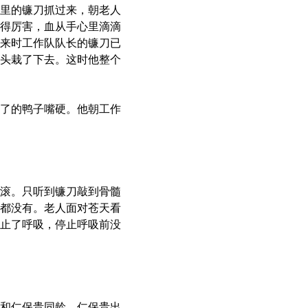
里的镰刀抓过来，朝老人
得厉害，血从手心里滴滴
来时工作队队长的镰刀已
头栽了下去。这时他整个
了的鸭子嘴硬。他朝工作
滚。只听到镰刀敲到骨髓
都没有。老人面对苍天看
止了呼吸，停止呼吸前没
和仁保贵同龄。仁保贵出