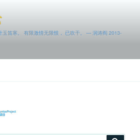
寒。 有限激情无限恨， 已吹干。 — 润涛阎 2013-