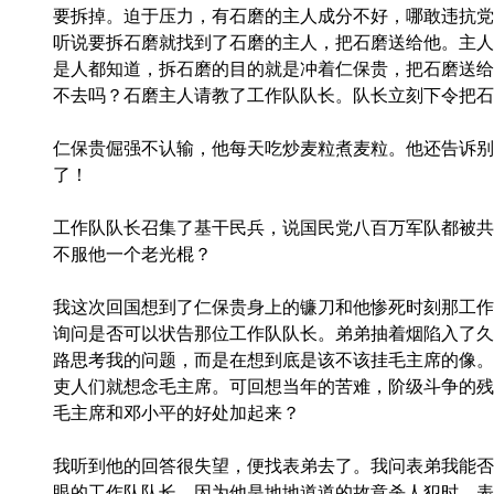
要拆掉。迫于压力，有石磨的主人成分不好，哪敢违抗党
听说要拆石磨就找到了石磨的主人，把石磨送给他。主人
是人都知道，拆石磨的目的就是冲着仁保贵，把石磨送给
不去吗？石磨主人请教了工作队队长。队长立刻下令把石
仁保贵倔强不认输，他每天吃炒麦粒煮麦粒。他还告诉别
了！
工作队队长召集了基干民兵，说国民党八百万军队都被共
不服他一个老光棍？
我这次回国想到了仁保贵身上的镰刀和他惨死时刻那工作
询问是否可以状告那位工作队队长。弟弟抽着烟陷入了久
路思考我的问题，而是在想到底是该不该挂毛主席的像。
吏人们就想念毛主席。可回想当年的苦难，阶级斗争的残
毛主席和邓小平的好处加起来？
我听到他的回答很失望，便找表弟去了。我问表弟我能否
眼的工作队队长，因为他是地地道道的故意杀人犯时，表