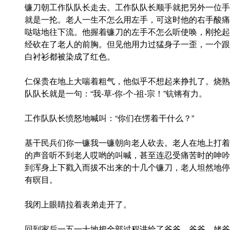
镰刀朝工作队队长走去。工作队队长顺手就把另外一位手
就是一抡。老人一生不怎么用左手，可这时他的右手酸痛
哒哒地往下流。他握着镰刀的左手不怎么听使唤，刚抡起
经砍在了老人的前胸。但见他用力过猛身子一歪，一个跟
白衬衫都被染成了红色。
仁保贵在地上大喘着粗气，他似乎不想起来挣扎了。烧熟
队队长就是一句：“我-草-你-个-祖-宗！”钪锵有力。
工作队队长愤怒地喊叫：“你们在愣着干什么？”
基干民兵们你一镰我一镰朝向老人砍去。老人在地上打着
的声音听不到老人哎哟的叫喊，甚至连忍受痛苦时的呻吟
到浑身上下戳入而拔不出来的十几个镰刀，老人坦然地停
有暝目。
我闭上眼睛拉着表弟走开了。
回到家后一五一十地把全部过程讲给了爷爷。爷爷、姥爷