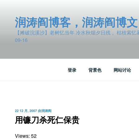
跳
至
润涛阎博客，润涛阎博文
内
容
【摊破浣溪沙】老树忆当年 冷水秋烟夕日残， 枯枝索忆雾波
09-16
登录
背景色
网站讨论
发
22 12 月, 2007
由
润涛阎
布
用镰刀杀死仁保贵
于
Views: 52