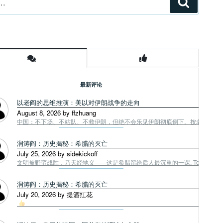
搜
索
最新评论
以老阎的思维推演：美以对伊朗战争的走向
August 8, 2026 by ffzhuang
中国：不下场、不站队、不救伊朗，但绝不会乐见伊朗彻底倒下。按老阎战争第一
润涛阎：历史揭秘：希腊的灭亡
July 25, 2026 by sidekickoff
文明被野蛮战胜，乃天经地义——这是希腊留给后人最沉重的一课. Tough facts
润涛阎：历史揭秘：希腊的灭亡
July 20, 2026 by 提酒扛花