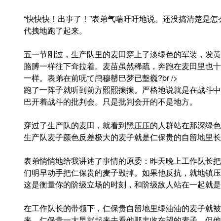
“快快快！出事了！”表弟气喘吁吁地说。还没搞清楚是
代拽地跑了起来。
五一节刚过，生产队里的麦田穿上了淡绿色的军装，发黄
胳膊一样往下耷拉着。麦苗虽然稀疏，奔跑在麦田里也十
一样。表弟在前呒て鸬穆罄巳梦已墼巍?br />
跑了一阵子就听到前方熙熙攘攘。严格地说就是在战斗中
巴开着战斗的批判会。只是批判会开的不是地方。
穿过了生产队的麦田，就看到黑压压的人群站在那深绿色
生产队麦子颜色反差极大的麦子就是仁保贵的自留地里长
表弟悄悄地给我讲述了事情的原委：昨天晚上工作队长把
们明早动手把仁保贵的麦子毁掉。如果他反抗，就地镇压
这是衡量你的阶级立场的时刻，和阶级敌人站在一起就是
在工作队长的带领下，仁保贵自留地里绿油油的麦子就被
来。仁保贵一大早就起来去看他那丰收在望的麦子，但他