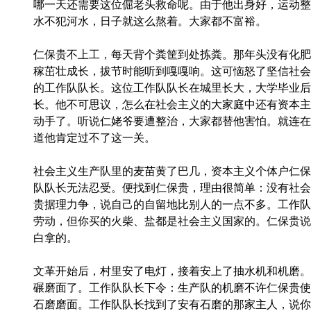
哪一天还需要这位倔老头救命呢。由于他出身好，运动整
水不犯河水，日子就这么熬着。大家都不富裕。
仁保贵不上工，每天背个粪筐到处拣粪。那年头没有化肥
稼茁壮成长，拔节时能听到嘎嘎响。这可恼怒了坚信社会
的工作队队长。这位工作队队长在城里长大，大学毕业后
长。他不可思议，怎么在社会主义的大家庭中还有资本主
动手了。听说仁姥爷要遭整治，大家都替他害怕。就连在
道他肯定过不了这一关。
社会主义生产队里的麦苗黄了巴几，资本主义个体户仁保
队队长无法忍受。便找到仁保贵，理由很简单：没有社会
贵据理力争，说自己的自留地比别人的一点不多。工作队
劳动，但你买的火柴、盐都是社会主义国家的。仁保贵说
白拿的。
文革开始后，村里安了电灯，接着安上了抽水机和机磨。
碾磨面了。工作队队长下令：生产队的机磨不许仁保贵使
石磨磨面。工作队队长找到了安有石磨的那家主人，说你