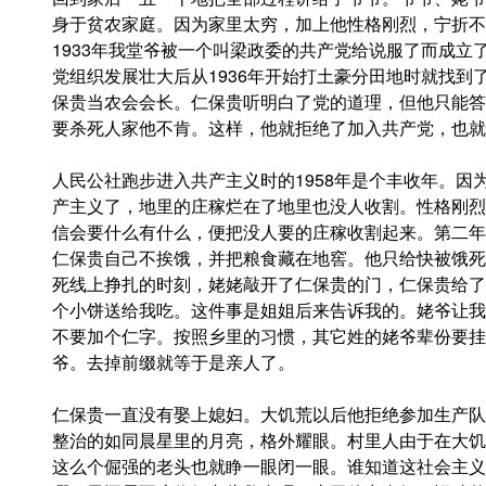
身于贫农家庭。因为家里太穷，加上他性格刚烈，宁折不
1933年我堂爷被一个叫梁政委的共产党给说服了而成立
党组织发展壮大后从1936年开始打土豪分田地时就找到
保贵当农会会长。仁保贵听明白了党的道理，但他只能答
要杀死人家他不肯。这样，他就拒绝了加入共产党，也就
人民公社跑步进入共产主义时的1958年是个丰收年。因
产主义了，地里的庄稼烂在了地里也没人收割。性格刚烈
信会要什么有什么，便把没人要的庄稼收割起来。第二年
仁保贵自己不挨饿，并把粮食藏在地窖。他只给快被饿死
死线上挣扎的时刻，姥姥敲开了仁保贵的门，仁保贵给了
个小饼送给我吃。这件事是姐姐后来告诉我的。姥爷让我
不要加个仁字。按照乡里的习惯，其它姓的姥爷辈份要挂
爷。去掉前缀就等于是亲人了。
仁保贵一直没有娶上媳妇。大饥荒以后他拒绝参加生产队
整治的如同晨星里的月亮，格外耀眼。村里人由于在大饥
这么个倔强的老头也就睁一眼闭一眼。谁知道这社会主义