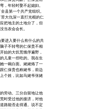
弯，年轻时娶不起媳妇。
了全县第一个共产党组织。
了苦大仇深一直打光棍的仁
应把地主的土地分了，但
没当农会会长。
为要进入要什么有什么的共
脑子不转弯的仁保贵不相
开始的大饥荒饿俘遍野，
的儿童一些吃的。我在生
她一碗白面。姥姥烙了一
跟仁保贵也称姥爷，前边
上个姓，比如马姥爷张姥
的劳动。三分自留地让他
荒时受过他的接济，对他
道路能否走得通。说不定