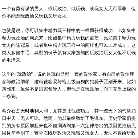
一个有勇有谋的男人，或玩政治、或玩钱、或玩女人无可厚非，但
你不能既玩政治又玩钱又玩女人。
也就是说，你可以集中精力玩三样中的一样而获得成功，比如集中
精力玩政治的周恩来，比如集中精力玩钱的盖茨，比如集中精力玩
女人的陈冠希；或者集中精力玩三样中的两样也可以非常成功，这
类人多如牛毛，典型的例子就有大家熟知的玩政治玩女人但不玩钱
的毛泽东。
这里的“玩政治”，说的是玩自己那一套的政治家，有自己的政治理
念与政治纲领，这就很容易与给上级当狗的狗腿子区别开来。比如
薄熙来，虽然不是国家领导人，但他是在玩政治，而非充当上级的
一条狗。
蒋介石占天时地利人和，尤其是北伐成功后，其一统天下的气势如
日中天，无人可比。然而，他却最终败给了毛泽东。历史学家们提
到的所有原因加起来也不如润涛阎第十六定律给出的原因更准确无
误且简单明了：蒋介石既玩政治又玩钱又玩女人，无法不败给玩政