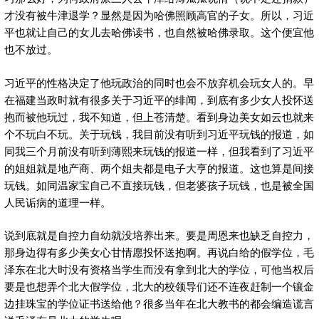
才没有被牛津退学？显然是因为哈佛照顾高官的子女。所以，习近
平也就让自己的女儿去哈佛读书，也自然被哈佛录取。这个便宜他
也不放过。
习近平的性格决定了他玩政治的同时也会不放弃机会玩女人的。早
在福建当政时就有很多关于习近平的绯闻，到底有多少女人投怀送
抱而被他玩过，我不知道，但上苍清楚。看到身边美女如云也就来
个不玩白不玩。关于玩钱，我目前没有听到习近平玩钱的报道，如
同我三个月前没有听到薄熙来玩钱的报道一样，但我看到了习近平
的姐姐就是地产商、两个姐夫都是电子大亨的报道。这也算是间接
玩钱。如同温家宝自己不直接玩钱，但老婆孩子玩钱，也是被全国
人民诟病的道理一样。
说到底就是自控力自幼就没培养出来。要是周恩来也缺乏自控力，
那身边得有多少美女心甘情愿投怀送抱啊。再说白给的假学位，毛
泽东在北大时没有资格当学生而没有拿到北大的学位，可他当权后
要是也想弄个北大假学位，北大的校领导们还不连夜赶制一个镶金
边挂珠宝的学位证书送给他？很多当年在北大教书的都会编造谎言