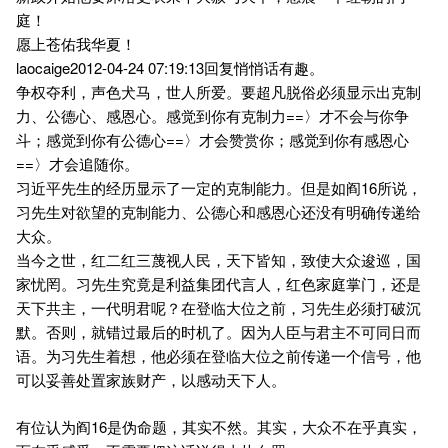
庭！
愿上苍佑我华夏！
laocaige2012-04-24 07:19:13回复悄悄话有趣。
争权夺利，声色犬马，世人所爱。要超凡脱俗必须显示出克制
力、公德心、感恩心。感觉到你有克制力==〉才不会与你争
斗；感觉到你有公德心==〉才会赞赏你；感觉到你有感恩心
==〉才会追随你。
习近平先生的经历显示了一定的克制能力。但是如阎16所说，
习先生对欲望的克制能力、公德心和感恩心还没有明确传递给
大众。
当今之世，红二红三蔑视人民，天下皆知，致使大众逡巡，国
家忧罔。习先生究竟是利益集团代言人，红色家庭掌门，还是
天下共主，一代明君呢？在登临大位之前，习先生必须打破沉
默。否则，就错过最后的时机了。因为人臣与君主不可同日而
语。为习先生着想，他必须在登临大位之前传递一个信号，他
可以妥善处置家族财产，以感动天下人。
有位认为阎16是伪命题，其实不然。其实，大众不在乎真实，