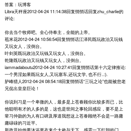
答案：玩博客
Libra天秤座2012-04-24 11:14:38回复悄悄话回复zhu_charlie的
评论:
你去当个牧师吧。全心侍奉主，全能的上帝。
苞米花2012-04-24 10:56:54回复悄悄话江泽民既玩政治又玩钱
又玩女人，没倒台。
叶剑英既玩政治又玩钱又玩女人，没倒台。
乾隆既玩政治又玩钱又玩女人，没倒台。
iammadaboutu2012-04-24 10:27:41回复悄悄话第十六定律推论:
一个男淫如果既玩女人,又玩塞车,还玩文学, 也不行..:).
胪峰猎人2012-04-24 08:54:18回复悄悄话“三玩之论”也能被您老
兄侃出皇皇巨论！
你说到习是一个卑微的人，最多是上苍眷顾你比较多而已，比
他聪明有才的人多的是，这也是世间之事轮回感应，要不是上
辈习仲勋的为人有口碑及厚道我想这上苍眷顾绝不会是一路庸
庸碌碌的习近平。
新政开始他要沐浴更衣来个大赦与天下，感震一下红朝的门