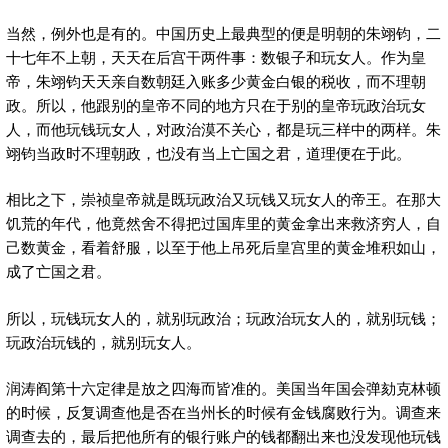
当然，例外也是有的。中国历史上最典型的便是明朝的朱翊钧，二
十七年不上朝，天天在后宫干两件事：数银子和玩女人。作为皇
帝，朱翊钧天天亲自数朝廷入账多少黄金白银的税收，而不理朝
政。所以，他跟别的皇帝不同的地方只在于别的皇帝玩政治玩女
人，而他玩钱玩女人，对政治漠不关心，都是玩三样中的两样。朱
翊钧当政时不理朝政，也没有当上亡国之君，道理便在于此。
相比之下，崇祯皇帝就是既玩政治又玩钱又玩女人的帝王。在那大
饥荒的年代，他竟然舍不得把过国库里的黄金拿出来救济穷人，自
己数黄金，看着舒服，以至于他上吊死后皇宫里的黄金堆积如山，
成了亡国之君。
所以，玩钱玩女人的，就别玩政治；玩政治玩女人的，就别玩钱；
玩政治玩钱的，就别玩女人。
润涛阎第十六定律是放之四海而皆准的。美国当年国会弹劾克林顿
的时候，反复调查他是否在当州长的时候有金钱腐败行为。调查来
调查去的，最后把他所有的银行账户的钱都翻出来也没发现他玩钱