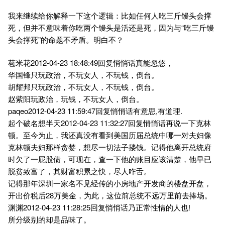
我来继续给你解释一下这个逻辑：比如任何人吃三斤馒头会撑
死，但并不意味着你吃两个馒头是活还是死，因为与“吃三斤馒
头会撑死”的命题不矛盾。明白不？
苞米花2012-04-23 18:48:49回复悄悄话真能忽悠，
华国锋只玩政治，不玩女人，不玩钱，倒台。
胡耀邦只玩政治，不玩女人，不玩钱，倒台。
赵紫阳玩政治，玩钱，不玩女人，倒台。
paqeo2012-04-23 11:59:47回复悄悄话有意思,有道理.
起个破名想半天2012-04-23 11:32:27回复悄悄话再说一下克林
顿。至今为止，我还真没有看到美国历届总统中哪一对夫妇像
克林顿夫妇那样贪婪，想尽一切法子搂钱。记得他离开总统府
时欠了一屁股债，可现在，查一下他的账目应该清楚，他早已
脱贫致富了，其财富积累之快，尽人咋舌。
记得那年深圳一家名不见经传的小房地产开发商的楼盘开盘，
开出价税后28万美金，为此，这位前总统不远万里前去捧场。
渊渊2012-04-23 11:28:25回复悄悄话乃正常性情的人也!
所分级别的却是品味了。