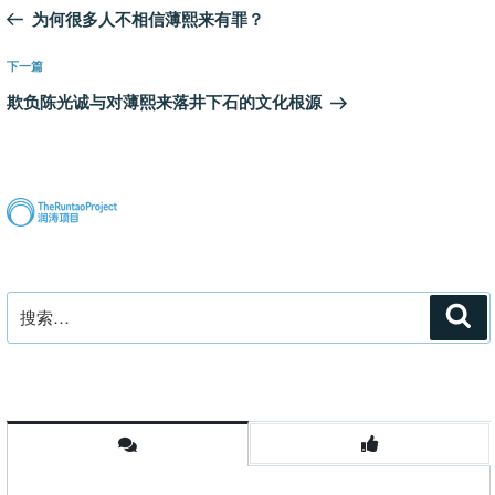
章
一
为何很多人不相信薄熙来有罪？
导
篇
航
文
下
下一篇
章
一
欺负陈光诚与对薄熙来落井下石的文化根源
篇
文
章
搜
搜
索
索：