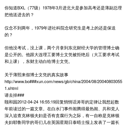
你知道BXL（77级）1978年3月进北大是参加高考还是薄副总理
把他送进去的？
仅念不到两年，1979年进社科院念研究生是考上的还是保送
的？
但他没考试，没上课，两个月拿到东北财经大学的管理博士确
是公开的。他跟大连理工要博士文凭被拒绝后（大工要求考试
和上课），东财主动白给博士文凭。
关于薄熙来假博士文凭的真实故事
http://www.bo###xun.com/news/gb/china/2004/08/20040803055
1.shtml
请去掉###
颐和园2012-04-24 16:55:19回复悄悄话涛哥的定律让我想起数
年前读过的一篇文章。在白水门事件闹腾得最热闹、共和党人
深入追查克林顿夫妇是否有贪腐行为之际，有一自称是克林顿
夫妇耶鲁同学的哥们儿在英国星期日泰晤士报上发表了一篇长