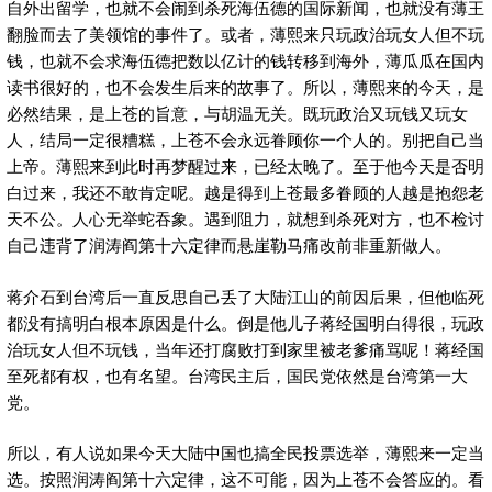
自外出留学，也就不会闹到杀死海伍德的国际新闻，也就没有薄王
翻脸而去了美领馆的事件了。或者，薄熙来只玩政治玩女人但不玩
钱，也就不会求海伍德把数以亿计的钱转移到海外，薄瓜瓜在国内
读书很好的，也不会发生后来的故事了。所以，薄熙来的今天，是
必然结果，是上苍的旨意，与胡温无关。既玩政治又玩钱又玩女
人，结局一定很糟糕，上苍不会永远眷顾你一个人的。别把自己当
上帝。薄熙来到此时再梦醒过来，已经太晚了。至于他今天是否明
白过来，我还不敢肯定呢。越是得到上苍最多眷顾的人越是抱怨老
天不公。人心无举蛇吞象。遇到阻力，就想到杀死对方，也不检讨
自己违背了润涛阎第十六定律而悬崖勒马痛改前非重新做人。
蒋介石到台湾后一直反思自己丢了大陆江山的前因后果，但他临死
都没有搞明白根本原因是什么。倒是他儿子蒋经国明白得很，玩政
治玩女人但不玩钱，当年还打腐败打到家里被老爹痛骂呢！蒋经国
至死都有权，也有名望。台湾民主后，国民党依然是台湾第一大
党。
所以，有人说如果今天大陆中国也搞全民投票选举，薄熙来一定当
选。按照润涛阎第十六定律，这不可能，因为上苍不会答应的。看