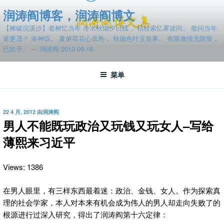
跳
润涛阎博客，润涛阎博文
至
【摊破浣溪沙】老树忆当年 冷水秋烟夕日残， 枯枝索忆雾波间。 敢问当年
内
谁更茂？ 洛神叹。 夏俯荷花心底热， 秋抛色叶玉笛寒。 有限激情无限恨，
容
已吹干。 — 润涛阎 2013-09-16
菜单
发
22 4 月, 2012
由
润涛阎
布
男人不能既玩政治又玩钱又玩女人–写给
于
薄熙来习近平
Views: 1386
在男人眼里，有三样东西最着迷：政治、金钱、女人。作为探索真
理的社会学家，本人对本来有机会成为伟人的男人却走向失败了的
根源进行过深入研究，得出了润涛阎第十六定律：