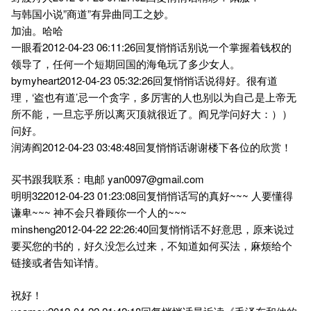
与韩国小说”商道”有异曲同工之妙。
加油。哈哈
一眼看2012-04-23 06:11:26回复悄悄话别说一个掌握着钱权的
领导了，任何一个短期回国的海龟玩了多少女人。
bymyheart2012-04-23 05:32:26回复悄悄话说得好。很有道
理，‘盗也有道’忌一个贪字，多厉害的人也别以为自己是上帝无
所不能，一旦忘乎所以离灭顶就很近了。阎兄学问好大：））
问好。
润涛阎2012-04-23 03:48:48回复悄悄话谢谢楼下各位的欣赏！
买书跟我联系：电邮 yan0097@gmail.com
明明322012-04-23 01:23:08回复悄悄话写的真好~~~ 人要懂得
谦卑~~~ 神不会只眷顾你一个人的~~~
minsheng2012-04-22 22:26:40回复悄悄话不好意思，原来说过
要买您的书的，好久没怎么过来，不知道如何买法，麻烦给个
链接或者告知详情。
祝好！