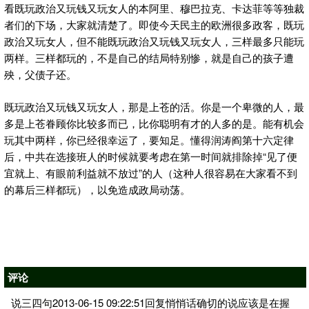
看既玩政治又玩钱又玩女人的本阿里、穆巴拉克、卡达菲等等独裁
者们的下场，大家就清楚了。即使今天民主的欧洲很多政客，既玩
政治又玩女人，但不能既玩政治又玩钱又玩女人，三样最多只能玩
两样。三样都玩的，不是自己的结局特别惨，就是自己的孩子遭
殃，父债子还。
既玩政治又玩钱又玩女人，那是上苍的活。你是一个卑微的人，最
多是上苍眷顾你比较多而已，比你聪明有才的人多的是。能有机会
玩其中两样，你已经很幸运了，要知足。懂得润涛阎第十六定律
后，中共在选接班人的时候就要考虑在第一时间就排除掉“见了便
宜就上、有眼前利益就不放过”的人（这种人很容易在大家看不到
的幕后三样都玩），以免造成政局动荡。
评论
说三四句2013-06-15 09:22:51回复悄悄话确切的说应该是在握