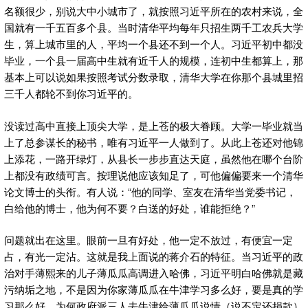
名额很少，别说大中小城市了，就按照习近平所在的农村来说，全
国就有一千五百多个县。当时清华平均每年只招生两千工农兵大学
生，算上城市里的人，平均一个县还不到一个人。习近平初中都没
毕业，一个县一届高中生就有近千人的规模，连初中生都算上，那
基本上可以说如果按照考试分数录取，清华大学在你那个县城里招
三千人都轮不到你习近平的。
没读过高中直接上顶尖大学，是上苍的极大眷顾。大学一毕业就当
上了总参谋长的秘书，唯有习近平一人做到了。从此上苍还对他锦
上添花，一路开绿灯，从县长一步步直达天庭，虽然他在哪个台阶
上都没有政绩可言。按理说他应该知足了，可他偏偏要来一个清华
论文博士的头衔。有人说：“他的同学、室友在清华当党委书记，
白给他的博士，他为何不要？白送的好处，谁能拒绝？”
问题就出在这里。眼前一旦有好处，他一定不放过，有便宜一定
占，有光一定沾。这就是我上面说的蒋介石的特征。当习近平的政
治对手薄熙来的儿子薄瓜瓜高调进入哈佛，习近平明白哈佛就是藏
污纳垢之地，不是因为你家薄瓜瓜在牛津学习多么好，要是真的学
习那么好，为何政府派三人去牛津给薄瓜瓜说情（说不定还捐款）