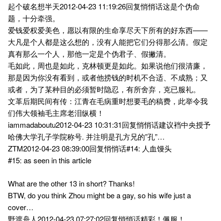
起个破名想半天2012-04-23 11:19:26回复悄悄话这是个伪命
题，十分牵强。
爱钱爱权爱美色，愿以有限的生命享尽天下所有的好东西——
大凡是个人都是这么想的，没有人能把它们分得那么清。假定
真有那么一个人，那他一定是个伪君子、假撇清。
毛如此，周也是如此，克林顿更是如此。如果说他们很清廉，
那是因为你没有看到，或者他捞钱的时机不合适、不成熟；又
或者，为了某种目的必须暂时隐忍，有所舍弃，克已服礼。
文革后期民间有传：江青在毛病重时想要毛的稿费，此举令我
们伟大领袖毛主席老泪纵横！
iammadaboutu2012-04-23 10:31:31回复悄悄话建议裆中央授予
哈佛大学孔子学院称号. 并注明是孔方兄的”孔”…
ZTM2012-04-23 08:39:00回复悄悄话#14: 人血馒头
#15: as seen in this article
What are the other 13 in short? Thanks!
BTW, do you think Zhou might be a gay, so his wife just a
cover…
野渡舟人2012-04-23 07:27:02回复悄悄话精彩！佩服！