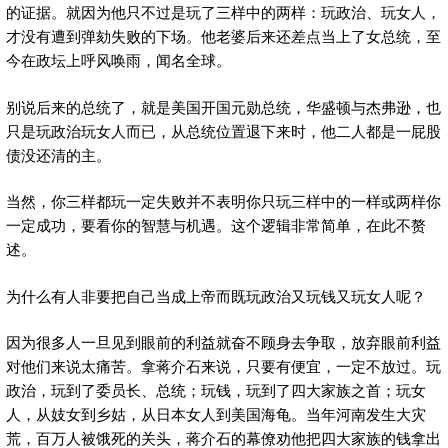
的证据。就因为他只不过是玩了三样中的两样：玩政治、玩女人，
才没有遭到弹劾失败的下场。他老婆后来还差点当上了女总统，至
今在政坛上呼风唤雨，闻名全球。
别说后来的总统了，就是美国开国元勋总统，华盛顿与杰弗逊，也
只是玩政治玩女人而已，从总统位置退下来时，他二人都是一屁股
债没还清的主。
当然，你三样都玩一定失败并不表明你只玩三样中的一样或两样你
一定成功，要看你的智慧与机遇。这个逻辑非常简单，在此不赘
述。
为什么有人非要把自己当成上帝而既玩政治又玩钱又玩女人呢？
因为很多人一旦见到眼前的利益就奋不顾身去争取，放弃眼前利益
对他们来说太痛苦。拿蒋介石来说，只要有便宜，一定不放过。玩
政治，玩到了委员长、总统；玩钱，玩到了四大家族之首；玩女
人，从妓女到乡姑，从日本女人到美国海龟。当年河南发生大灾
荒，百万人被饿死的关头，蒋介石的幕僚劝他把四大家族的钱拿出