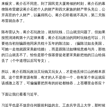
来赈灾，蒋介石不同意。到了国民党大厦将倾的时刻，蒋介石的幕
僚陈布雷建议蒋介石把个人的财产和四大家族的财产带头充公，公
开高官的个人财产，以赢得民心。蒋介石听着就不高兴，第二天陈
布雷就自杀了。
陈布雷认为，蒋介石玩政治，就别玩钱，江山就没问题了。但如果
按照润涛阎第十六定律来看，蒋介石玩政治的同时玩钱也可以，只
要他当初别骗跟他同床共枕十五年的陈洁如，（骗陈洁如去美国，
可她一走他就跟宋美龄结婚），而是跟陈洁如继续患难与共，那他
的江山就丢不了。恰恰是那个假基督徒老婆宋美龄把他的江山给搞
丢了（个中道理以后写专文）。
所以，蒋介石既玩政治又玩钱又玩女人，才是他丢掉江山的根本原
因。这个世界资源有限，有才的人不是你一个，你有某个幸运就应
该感激上苍了，可偏偏要把所有的好处都独吞，上苍哪里会答应？
下面让我们看看习近平。
习近平也是不放弃任何眼前利益的主。工农兵学员上大学，那时候