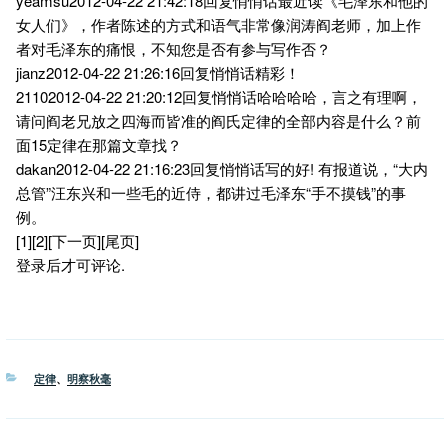
yeamsu2012-04-22 21:42:18回复悄悄话最近读《毛泽东和他的
女人们》，作者陈述的方式和语气非常像润涛阎老师，加上作
者对毛泽东的痛恨，不知您是否有参与写作否？
jianz2012-04-22 21:26:16回复悄悄话精彩！
21102012-04-22 21:20:12回复悄悄话哈哈哈哈，言之有理啊，
请问阎老兄放之四海而皆准的阎氏定律的全部内容是什么？前
面15定律在那篇文章找？
dakan2012-04-22 21:16:23回复悄悄话写的好! 有报道说，“大内
总管”汪东兴和一些毛的近侍，都讲过毛泽东“手不摸钱”的事
例。
[1][2][下一页][尾页]
登录后才可评论.
分
定律
、
明察秋毫
类