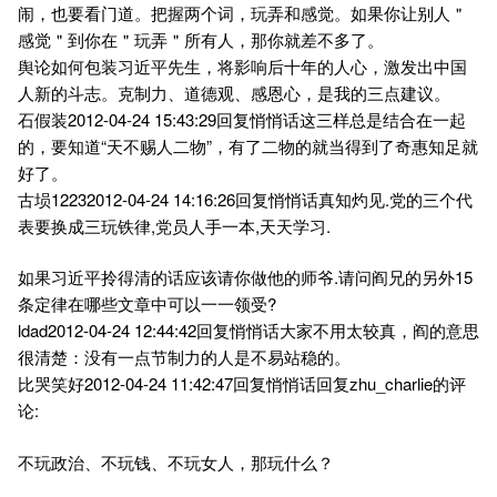
闹，也要看门道。把握两个词，玩弄和感觉。如果你让别人＂
感觉＂到你在＂玩弄＂所有人，那你就差不多了。
舆论如何包装习近平先生，将影响后十年的人心，激发出中国
人新的斗志。克制力、道德观、感恩心，是我的三点建议。
石假装2012-04-24 15:43:29回复悄悄话这三样总是结合在一起
的，要知道“天不赐人二物”，有了二物的就当得到了奇惠知足就
好了。
古埙12232012-04-24 14:16:26回复悄悄话真知灼见.党的三个代
表要换成三玩铁律,党员人手一本,天天学习.
如果习近平拎得清的话应该请你做他的师爷.请问阎兄的另外15
条定律在哪些文章中可以一一领受?
ldad2012-04-24 12:44:42回复悄悄话大家不用太较真，阎的意思
很清楚：没有一点节制力的人是不易站稳的。
比哭笑好2012-04-24 11:42:47回复悄悄话回复zhu_charlie的评
论:
不玩政治、不玩钱、不玩女人，那玩什么？