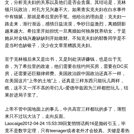
文，分析克夫妇的关系以及他们是否会贪腐。其结论是，克林
顿只玩政治，对孔方兄兴趣不大。如果查实克夫妇在白水事件
中有猫腻，那就是希拉里的手笔。他给出的理由是：克夫妇一
路走来，渐行渐远，感情日益淡漠，争吵日益激烈，离婚阴影
越来越大。希拉里开始担忧一旦离婚如何独身抚养幼女，于是
她从对金钱兴趣缺缺到开始敛财。不知克夫妇的耶鲁同学是不
是当时也缺银子，没少在文章里糟践克夫妇。
至于克林顿后来又是出书，又是到处演讲赚钱，也是出于无
奈，为了希拉里的政途，他们需要在纽约州买房，需要在DC买
房，还需要还巨额律师费。美国政治跟中国政治还真不一样，
在美国这片“上帝的土地”上，还真是三样东西只能玩儿两样，
瞧，这不又一浑不吝的哥们儿–爱德华兹因为三样都想玩儿，结
果折进局子里了。
上帝不管中国地面上的事儿，中共高官三样都玩的多了，薄熙
来只不过玩大法了，走向反面。
Laocaige2012-04-24 15:53:39回复悄悄话阎16是抛砖引玉，毕
竟不是数学定理，只有teenager或者老外才会较真。关键是看热