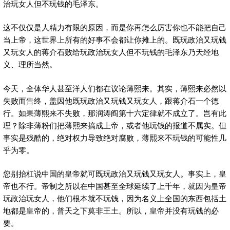
治玩女人但不玩钱的毛泽东。
这不仅仅是人精力有限的原因，而是你再怎么厉害你也不能把自己
当上帝，这世界上所有的好事不会都让你摊上的。既玩政治又玩钱
又玩女人的蒋介石败给玩政治玩女人但不玩钱的毛泽东乃天经地
义、理所当然。
今天，全体华人甚至洋人们都在议论薄熙来。其实，薄熙来必然以
失败而告终，盖因他既玩政治又玩钱又玩女人，跟蒋介石一个德
行。如果薄熙来不失败，那润涛阎第十六定律就不成立了。岂有此
理？除非薄粉们把薄熙来搞成上帝，或者他玩钱的报道不属实。但
事实是残酷的，绝对权力导致绝对腐败，薄熙来不玩钱的可能性几
乎为零。
您别抬杠说中国的皇帝就可既玩政治又玩钱又玩女人。事实上，皇
帝也不行。帝制之所以在中国甚至全球延续了上千年，就因为皇帝
玩政治玩女人，他们根本就不玩钱，因为名义上全国的东西包括土
地都是皇帝的，普天之下莫非王土。所以，皇帝并没有玩钱的必
要。