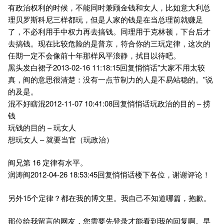
有政治权利的时候，不能同时兼顾金钱和女人，比如意大利总
理贝罗斯科尼三样都玩，但是人家的钱是在当总理前就赚足
了，不必利用手中权力再去搞钱。同理用于克林顿，下台后才
去搞钱。现在比较危险的是普京，符合你的三玩定律，这次的
任期一定不会像前十年那样风平浪静，拭目以待吧。
黑头发白裙子2013-02-16 11:18:15回复悄悄话”大家不用太较
真，阎的意思很清楚：没有一点节制力的人是不易站稳的。”说
的及是。
混不好瞎混2012-11-07 10:41:08回复悄悄话玩政治的目的 – 捞
钱
玩钱的目的 – 玩女人
想玩女人 – 就要当官（玩政治）
阎兄第 16 定律有水平。
润涛阎2012-04-26 18:53:45回复悄悄话楼下各位，谢谢评论！
另外15个定律？都在我的博文里。我自己不知道哪篇，抱歉。
那位给我留言的网友，您需要先登录才能看到我的回复啊。早