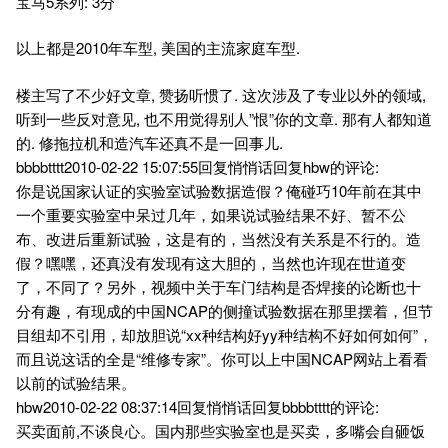
宝马5系列: 3分
以上都是2010年车型, 美国的主流家庭车型.
楼主写了不少好文章, 赞扬听惯了. 这次涉及了专业以外的领域,
听到一些反对意见, 也不用觉得别人”恨”你的文章. 那有人都知道
的. 修拖拉机和造汽车还真不是一回事儿.
bbbbtttt2010-02-22 15:07:55回复悄悄话回复hbw的评论:
你是说国家认证的实验室试验数据造假？俺碰巧10年前在其中
一个重要实验室中呆过几年，如果说试验结果不好、暂不公
布、改进后重新试验，这是有的，当然没有关系是不行的。造
假？嘿嘿，还真没有发现有这大胆的，当然也许现在世道变
了，不同了？另外，视频中关于车门结构是否焊接的论断也十
分有趣，有现成的中国NCAP的侧撞试验数据在那里摆着，但节
目组却不引用，却放胆说“xx种结构好yy种结构不好如何如何”，
而且说这话的全是“维修专家”。你可以上中国NCAP网站上看看
以前的试验结果。
hbw2010-02-22 08:37:14回复悄悄话回复bbbbtttt的评论:
买卖面前,不谈良心。国内那些实验室也是买卖，多嘴会自砸饭