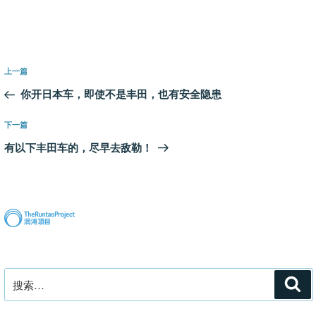
文
上
上一篇
章
一
你开日本车，即使不是丰田，也有安全隐患
导
篇
航
文
下
下一篇
章
一
有以下丰田车的，尽早去敌勒！
篇
文
章
搜
搜
索
索：