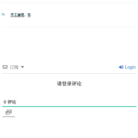
分
手工修理
、
车
类
订阅
Login
请登录评论
0
评论