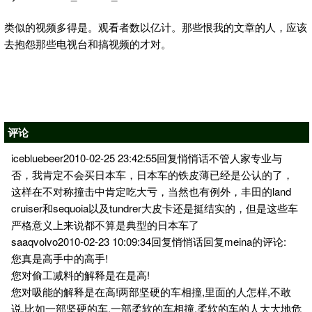
类似的视频多得是。观看者数以亿计。那些恨我的文章的人，应该
去抱怨那些电视台和搞视频的才对。
评论
icebluebeer2010-02-25 23:42:55回复悄悄话不管人家专业与
否，我肯定不会买日本车，日本车的铁皮薄已经是公认的了，
这样在不对称撞击中肯定吃大亏，当然也有例外，丰田的land
cruiser和sequoia以及tundrer大皮卡还是挺结实的，但是这些车
严格意义上来说都不算是典型的日本车了
saaqvolvo2010-02-23 10:09:34回复悄悄话回复meina的评论:
您真是高手中的高手!
您对偷工减料的解释是在是高!
您对吸能的解释是在高!两部坚硬的车相撞,里面的人怎样,不敢
说.比如一部坚硬的车,一部柔软的车相撞,柔软的车的人大大地危