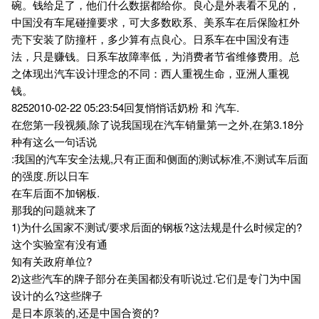
碗。钱给足了，他们什么数据都给你。良心是外表看不见的，
中国没有车尾碰撞要求，可大多数欧系、美系车在后保险杠外
壳下安装了防撞杆，多少算有点良心。日系车在中国没有违
法，只是赚钱。日系车故障率低，为消费者节省维修费用。总
之体现出汽车设计理念的不同：西人重视生命，亚洲人重视
钱。
8252010-02-22 05:23:54回复悄悄话奶粉 和 汽车.
在您第一段视频,除了说我国现在汽车销量第一之外,在第3.18分
种有这么一句话说
:我国的汽车安全法规,只有正面和侧面的测试标准,不测试车后面
的强度.所以日车
在车后面不加钢板.
那我的问题就来了
1)为什么国家不测试/要求后面的钢板?这法规是什么时候定的?
这个实验室有没有通
知有关政府单位?
2)这些汽车的牌子部分在美国都没有听说过.它们是专门为中国
设计的么?这些牌子
是日本原装的,还是中国合资的?