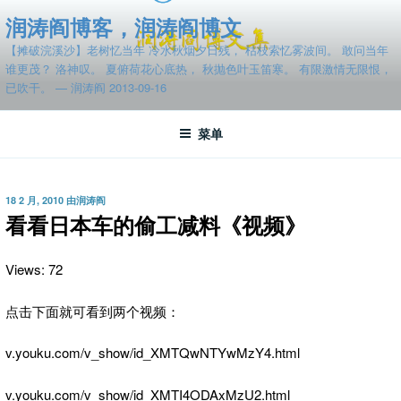
跳
润涛阎博客，润涛阎博文
至
【摊破浣溪沙】老树忆当年 冷水秋烟夕日残， 枯枝索忆雾波间。 敢问当年
内
谁更茂？ 洛神叹。 夏俯荷花心底热， 秋抛色叶玉笛寒。 有限激情无限恨，
容
已吹干。 — 润涛阎 2013-09-16
菜单
发
18 2 月, 2010
由
润涛阎
布
看看日本车的偷工减料《视频》
于
Views: 72
点击下面就可看到两个视频：
v.youku.com/v_show/id_XMTQwNTYwMzY4.html
v.youku.com/v_show/id_XMTI4ODAxMzU2.html