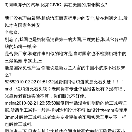
3)同样牌子的汽车,比如CIVIC, 卖在美国的,有钢梁么?
我们没有理由希望/相信汽车商家把用户的安全,放在利润之上.所
以才有国家各种安
全检查.
别忘了,我国也是奶制品消费第一的大国,三鹿奶粉,和其它各种品
牌的奶粉一样,全
是合资厂家.和这件事相似的地方是,当时国家也不检测奶粉中的
三聚氢氨.事实上,三
鹿是国家免检产品.你能说是新西兰人害的中国小孩撒不出尿来
么?
52682010-02-22 01:51:32回复悄悄话鸡蛋就是比石头硬！！！
nnd，说鸡蛋比石头软？老阎你有专业评估报告没有？没有吧，
光靠你老百姓实验不算，你们眼光不好使。
meina2010-02-21 23:55:53回复悄悄话没看到明确的偷工减料证
据.所谓偷工减料一般是指制造和设计不符.如设计为4mm实际用
3mm才叫偷工减料.或者拿去专业评价的车和实际车用材不一样,
也叫偷工减料.
顺便说一下,日本车其实为总体交通事故死亡率的下降贡献不小.