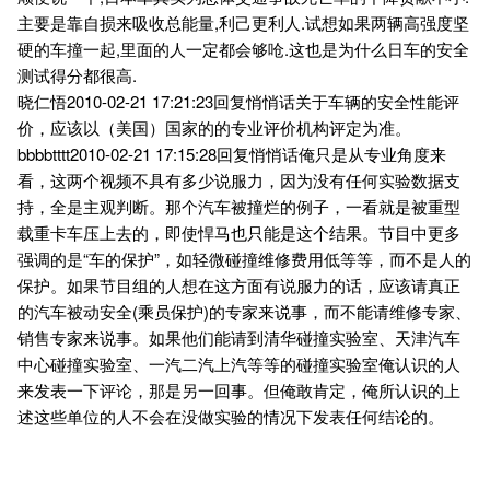
主要是靠自损来吸收总能量,利己更利人.试想如果两辆高强度坚
硬的车撞一起,里面的人一定都会够呛.这也是为什么日车的安全
测试得分都很高.
晓仁悟2010-02-21 17:21:23回复悄悄话关于车辆的安全性能评
价，应该以（美国）国家的的专业评价机构评定为准。
bbbbtttt2010-02-21 17:15:28回复悄悄话俺只是从专业角度来
看，这两个视频不具有多少说服力，因为没有任何实验数据支
持，全是主观判断。那个汽车被撞烂的例子，一看就是被重型
载重卡车压上去的，即使悍马也只能是这个结果。节目中更多
强调的是“车的保护”，如轻微碰撞维修费用低等等，而不是人的
保护。如果节目组的人想在这方面有说服力的话，应该请真正
的汽车被动安全(乘员保护)的专家来说事，而不能请维修专家、
销售专家来说事。如果他们能请到清华碰撞实验室、天津汽车
中心碰撞实验室、一汽二汽上汽等等的碰撞实验室俺认识的人
来发表一下评论，那是另一回事。但俺敢肯定，俺所认识的上
述这些单位的人不会在没做实验的情况下发表任何结论的。