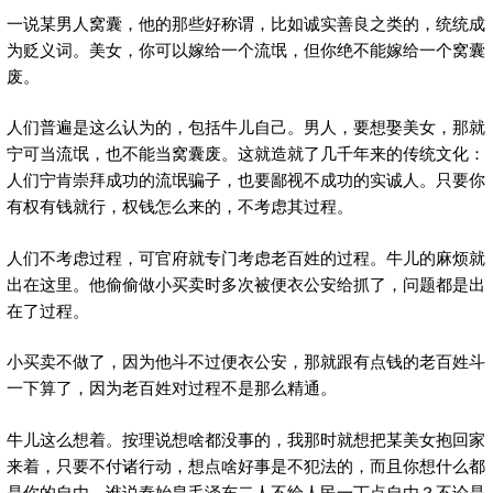
一说某男人窝囊，他的那些好称谓，比如诚实善良之类的，统统成
为贬义词。美女，你可以嫁给一个流氓，但你绝不能嫁给一个窝囊
废。
人们普遍是这么认为的，包括牛儿自己。男人，要想娶美女，那就
宁可当流氓，也不能当窝囊废。这就造就了几千年来的传统文化：
人们宁肯崇拜成功的流氓骗子，也要鄙视不成功的实诚人。只要你
有权有钱就行，权钱怎么来的，不考虑其过程。
人们不考虑过程，可官府就专门考虑老百姓的过程。牛儿的麻烦就
出在这里。他偷偷做小买卖时多次被便衣公安给抓了，问题都是出
在了过程。
小买卖不做了，因为他斗不过便衣公安，那就跟有点钱的老百姓斗
一下算了，因为老百姓对过程不是那么精通。
牛儿这么想着。按理说想啥都没事的，我那时就想把某美女抱回家
来着，只要不付诸行动，想点啥好事是不犯法的，而且你想什么都
是你的自由。谁说秦始皇毛泽东二人不给人民一丁点自由？不论是