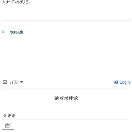
人开个玩笑吧。
分
戏剧人生
类
订阅
Login
请登录评论
0
评论