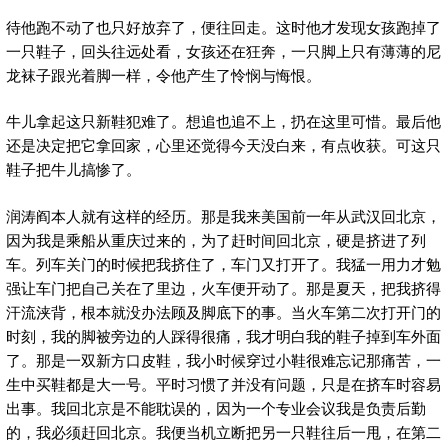
待他跑不动了也只好放弃了，便往回走。这时他才发现女孩跑掉了
一只鞋子，回头往远处看，女孩还在狂奔，一只脚上只有薄薄的尼
龙袜子跟光着脚一样，令他产生了怜悯与悔恨。
牛儿拿起这只新鞋犯难了。想追也追不上，扔在这里可惜。最后他
还是决定把它拿回家，心里还觉得今天没白来，有点收获。可这只
鞋子把牛儿搞惨了。
润涛阎本人就有这样的经历。那是我来美国前一年从武汉回北京，
因为我是乘船从重庆过来的，为了赶时间回北京，硬是挤进了列
车。列车关门的时候把我挤住了，车门又打开了。我猛一用力才勉
强让车门把自己关在了里边，火车便开动了。那是夏天，把我挤得
汗流浃背，根本就没办法顾及脚底下的事。当火车第二次打开门的
时刻，我的脚被旁边的人踩得很痛，我才明白我的鞋子掉到车外面
了。那是一双新方口皮鞋，我小时候穿过小鞋很难忘记那痛苦，一
生中买鞋都是大一号。平时习惯了并没有问题，只是在挤车时容易
出事。我回北京是不能耽误的，因为一个专业会议我是负责后勤
的，我必须赶回北京。我便当机立断把另一只鞋往后一甩，在第二