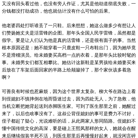
又没有回头看过他，也没有旁人作证，尤其是他劫道彻底失败，一
分钱都没打劫成功，他也就估计没有什么可怕的后果。
他老婆四处打听谁丢了一只鞋。后来想想，她这么做多少有想让人
们赞扬她丈夫是活雷锋的企图。那年头全国人民学雷锋，虽然都是
假学。要是让人们认为他是真的活雷锋，还是很有面子的事。当然
根本原因还是：她不能穿着一只鹿皮鞋一只布鞋出门，因为她毕竟
不是滑稽演员。给未婚妻买高档一点的衣着，是那年头比较时髦的
事。未婚男女们都互相攀比。她估计这新鞋是某男孩给未婚妻买来
后放在了车架后面回家的半路上给颠簸掉了，那个家伙该多着急
啊？
可善良有时候也惹麻烦，因为这个世界太复杂。柳大爷在路边上看
到侄媳妇不慎摔倒在地而昏迷过去，因为四处无人，为了急救，他
当机立断把她背起送到赤脚医生家。可到了医生那里之前，她醒过
来了，以后也啥事没有了。这叔公背侄媳妇的事可是费力不讨好，
侄子都起了疑心，光说难听的话，从此两家人形同陌路。侄媳妇不
懂中国传统文化的高深，要是碰上王熙凤那样的女人，她就会在醒
来后继续假装半死不活，到医生那里后再慢慢好起来，就没闲言碎