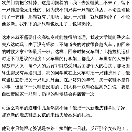
次关门前把它抖掉。这是明摆着的：我下去捡鞋就上不来了，留下
一只鞋是毫无用处的，因为找不到只卖一只鞋的商店。不论是谁捡
到了一双鞋，那鞋就有了用场，捡到一只鞋，就只能扔掉了，不论
他多新。我剩下的那只鞋也没用了，也得扔掉。
这本来就不需要什么高智商就能懂得的道理。我读大学期间乘火车
去八达岭玩，由于没有经验，不知道去的时候很多趟火车，但回来
的时候大家都等最后一班。这样，回来时挤火车到了比拖拉机运猪
时还不可思议的程度！火车里的行李架上都是人，车里有的人被挤
得放声大哭，每个人的后背都能感受到后面那个人的心跳，那场面
终生都没有再遇到过。我的同学就在上火车时把一只鞋挤掉了，他
就当机立断把另一只甩到外面。在那贫穷的年代，买一双鞋不是件
小事，但留下一只鞋是没用的，别人得一双鞋心里高兴别说，要是
自己带回家一只鞋，扔掉的时候还会再痛苦一次。
可这么简单的道理牛儿竟然搞不懂！他把一只新鹿皮鞋拿回了家。
那双新的鹿皮鞋是女孩的未婚夫给她买的礼物。
他到家只能跟老婆说是在路上捡到的一只鞋。反正那个女孩跑了，