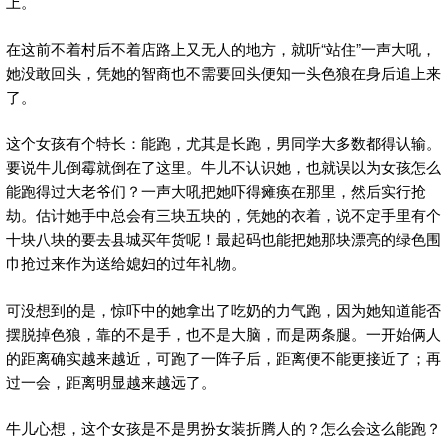
上。
在这前不着村后不着店路上又无人的地方，就听“站住”一声大吼，
她没敢回头，凭她的智商也不需要回头便知一头色狼在身后追上来
了。
这个女孩有个特长：能跑，尤其是长跑，男同学大多数都得认输。
要说牛儿倒霉就倒在了这里。牛儿不认识她，也就误以为女孩怎么
能跑得过大老爷们？一声大吼把她吓得瘫痪在那里，然后实行抢
劫。估计她手中总会有三块五块的，凭她的衣着，说不定手里有个
十块八块的要去县城买年货呢！最起码也能把她那块漂亮的绿色围
巾抢过来作为送给媳妇的过年礼物。
可没想到的是，惊吓中的她拿出了吃奶的力气跑，因为她知道能否
摆脱掉色狼，靠的不是手，也不是大脑，而是两条腿。一开始俩人
的距离确实越来越近，可跑了一阵子后，距离便不能更接近了；再
过一会，距离明显越来越远了。
牛儿心想，这个女孩是不是男扮女装折腾人的？怎么会这么能跑？