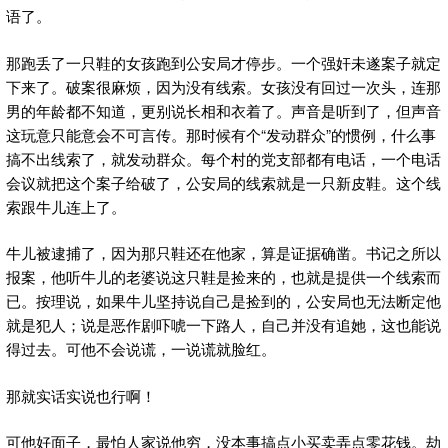
语了。
那跑丢了一只鞋的女孩跑到公安局才停步。一个强奸未遂案子就定
下来了。破案很麻烦，因为没有线索。女孩没有回过一次头，连那
男的年龄都不知道，更别说长相和衣着了。声音是听到了，但声音
这玩意只能意会不可言传。那时候有个“发动群众”的惯例，什么事
搞不出线索了，就发动群众。每个村的党支部都有电话，一个电话
会议就把这个案子给破了，公安局的线索就是一只新皮鞋。这个线
索跟牛儿连上了。
牛儿被逮捕了，因为那只鞋还在他家，算是证据确凿。书记之所以
报案，他听牛儿的老婆说这只鞋是捡来的，也就是提供一个线索而
已。按理说，如果牛儿坚持说自己是捡到的，公安局也无法断定他
就是犯人；说是恶作剧吓唬一下路人，自己并没有追她，这也能说
得过去。可他不会说谎，一说谎就脸红。
那就实话实说也行啊！
可他好面子，最怕人家说他穷，没本事搞点小买卖弄点零花钱。劫