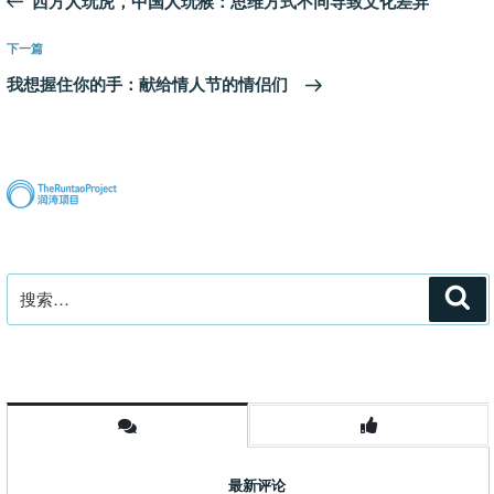
西方人玩虎，中国人玩猴：思维方式不同导致文化差异
导
篇
航
文
下
下一篇
章
一
我想握住你的手：献给情人节的情侣们
篇
文
章
搜
搜
索
索：
最新评论