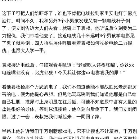
这下子可把人们给吓坏了，谁也不肯把电线拉到家里安电灯宁愿点
油灯。时间不久，我和另外3个小男孩发现又有一颗电线杆子倒
了，便立刻告诉大人们去看，就碰上了表叔。他听说后立刻要为二
力报仇。我们带着他去了。接近电线几十米远时4个男孩学电影见
了鬼子就卧倒，四人抬头屏住呼吸看着表叔如何收拾电给二力报
仇，也跟大人学一手。
表叔接近电线后，仔细观看并吼道：“老虎吃人还得张嘴，你这xx
电连嘴都没有，比虎都狠！今天我让你这xx电尝尝我的尿！”
看他要收拾那个万恶的电了，我们不知道他能不能战胜比老虎都厉
害的电，便为他提心吊胆。但见他骂骂咧咧我们知道他那是自己给
自己壮胆，撒尿时上身明显在往后挺。可他不知道尿中含有大量的
盐是很好的导体。等到尿流接通，他立刻向后倒下了。我们立刻闭
眼。过了一会，表叔把我们喊起来，一同回了家。
半路上他告诉我们千万别惹那xx电，它不让摸也不让羞辱。千万别
尿它。我们点头答应。我们当时还以为那电真有xx呢，好久不敢接