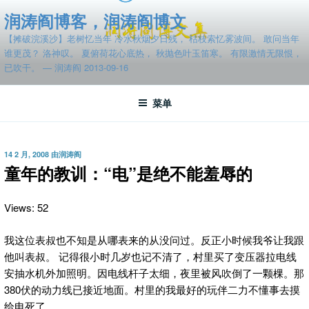
跳
润涛阎博客，润涛阎博文
至
【摊破浣溪沙】老树忆当年 冷水秋烟夕日残， 枯枝索忆雾波间。 敢问当年
内
谁更茂？ 洛神叹。 夏俯荷花心底热， 秋抛色叶玉笛寒。 有限激情无限恨，
容
已吹干。 — 润涛阎 2013-09-16
菜单
发
14 2 月, 2008
由
润涛阎
布
童年的教训：“电”是绝不能羞辱的
于
Views: 52
我这位表叔也不知是从哪表来的从没问过。反正小时候我爷让我跟
他叫表叔。 记得很小时几岁也记不清了，村里买了变压器拉电线
安抽水机外加照明。因电线杆子太细，夜里被风吹倒了一颗棵。那
380伏的动力线已接近地面。村里的我最好的玩伴二力不懂事去摸
给电死了。