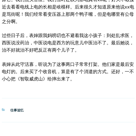
近去看看电线上电的长相是啥模样。后来很久才知道原来他说xx电
是骂街呢！我们经常看变压器上那两个鸭子嘴，但是电哪里有公母
之分啊。
过些日子后，表婶跟我妈唠叨也不避着我这小孩子：到处乱求医，
西医说没药治，中医说电是西方的玩意儿中医治不了。最后她说，
治不好就治不好吧反正有两个儿子了。
表婶从此守活寡，听说为了这事两口子常常打架。他们家是最后安
电灯的。后来买了个收音机，算是有了个消遣的方式。还好，一不
小心把《智取威虎山》给摔出来了。
分
往事追忆
类