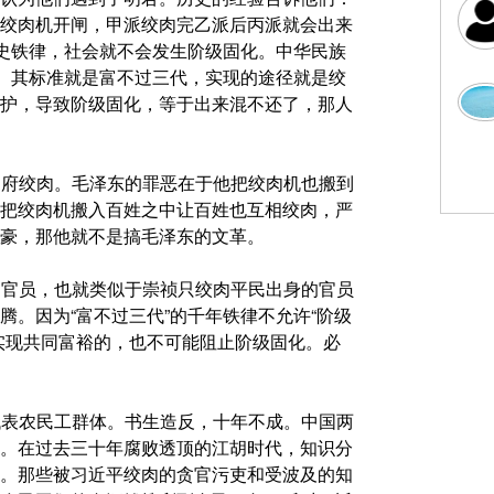
绞肉机开闸，甲派绞肉完乙派后丙派就会出来
历史铁律，社会就不会发生阶级固化。中华民族
”。其标准就是富不过三代，实现的途径就是绞
护，导致阶级固化，等于出来混不还了，那人
官府绞肉。毛泽东的罪恶在于他把绞肉机也搬到
把绞肉机搬入百姓之中让百姓也互相绞肉，严
豪，那他就不是搞毛泽东的文革。
的官员，也就类似于崇祯只绞肉平民出身的官员
。因为“富不过三代”的千年铁律不允许“阶级
实现共同富裕的，也不可能阻止阶级固化。必
代表农民工群体。书生造反，十年不成。中国两
。在过去三十年腐败透顶的江胡时代，知识分
。那些被习近平绞肉的贪官污吏和受波及的知