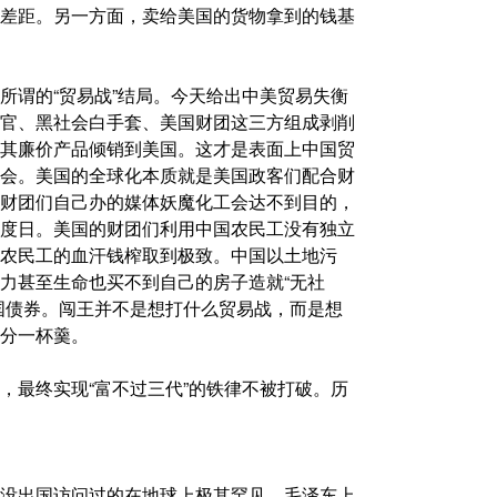
差距。另一方面，卖给美国的货物拿到的钱基
所谓的“贸易战”结局。今天给出中美贸易失衡
官、黑社会白手套、美国财团这三方组成剥削
其廉价产品倾销到美国。这才是表面上中国贸
会。美国的全球化本质就是美国政客们配合财
财团们自己办的媒体妖魔化工会达不到目的，
度日。美国的财团们利用中国农民工没有独立
农民工的血汗钱榨取到极致。中国以土地污
力甚至生命也买不到自己的房子造就“无社
国债券。闯王并不是想打什么贸易战，而是想
分一杯羹。
，最终实现“富不过三代”的铁律不被打破。历
没出国访问过的在地球上极其罕见。毛泽东上