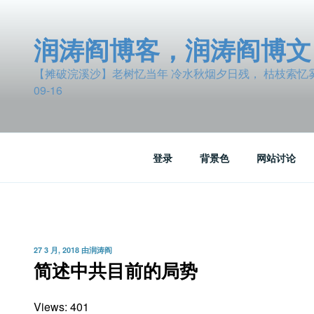
跳
至
润涛阎博客，润涛阎博文
内
容
【摊破浣溪沙】老树忆当年 冷水秋烟夕日残， 枯枝索忆雾波
09-16
登录
背景色
网站讨论
发
27 3 月, 2018
由
润涛阎
布
简述中共目前的局势
于
Views: 401