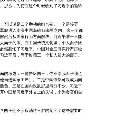
。那么，为何在这个时候收到了习近平的邀请
，可以说是四个举动的组合拳。一个是签署
军舰进入南海中国岛礁12海里之内。这三个都
解然后从国家行为方面解决。习近平唯一不能
人面子的事。在中国传统文化里，个人面子比
必然惹恼了习近平。中国对金三胖实行严厉经
习近平后，等于给闯王一个私人最大的面子。
面的考虑：一是告诉闯王，你不给我面子我也
他当选国家主席）。二是中国依然可以成为闯
脸色。三是在国内政敌那里得分不少。习近平
开中国是习近平外交上的失误，来为贪官们自
？闯王会不会取消跟三胖的见面？这些需要时