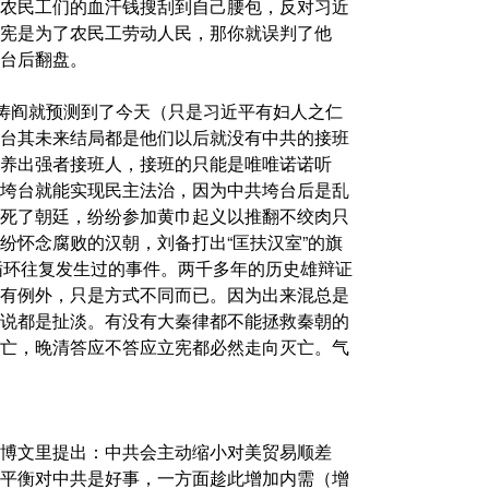
农民工们的血汗钱搜刮到自己腰包，反对习近
宪是为了农民工劳动人民，那你就误判了他
台后翻盘。
润涛阎就预测到了今天（只是习近平有妇人之仁
台其未来结局都是他们以后就没有中共的接班
养出强者接班人，接班的只能是唯唯诺诺听
垮台就能实现民主法治，因为中共垮台后是乱
死了朝廷，纷纷参加黄巾起义以推翻不绞肉只
纷怀念腐败的汉朝，刘备打出“匡扶汉室”的旗
循环往复发生过的事件。两千多年的历史雄辩证
有例外，只是方式不同而已。因为出来混总是
说都是扯淡。有没有大秦律都不能拯救秦朝的
亡，晚清答应不答应立宪都必然走向灭亡。气
博文里提出：中共会主动缩小对美贸易顺差
平衡对中共是好事，一方面趁此增加内需（增