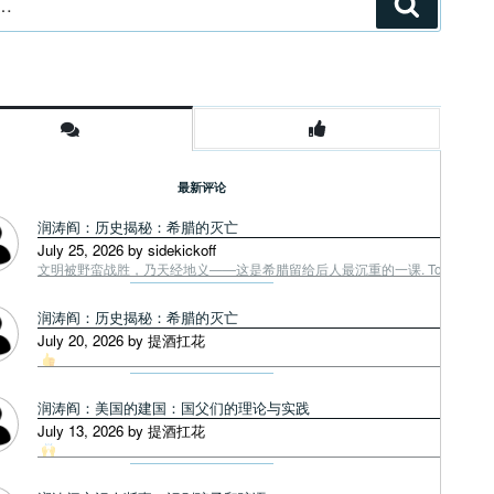
搜
索
最新评论
润涛阎：历史揭秘：希腊的灭亡
July 25, 2026 by sidekickoff
文明被野蛮战胜，乃天经地义——这是希腊留给后人最沉重的一课. Tough facts
润涛阎：历史揭秘：希腊的灭亡
July 20, 2026 by 提酒扛花
润涛阎：美国的建国：国父们的理论与实践
July 13, 2026 by 提酒扛花