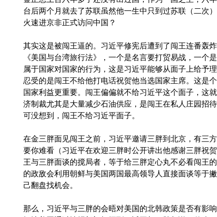
台后两个月就去了苏联虽然他一生中只到过苏联（二次）
火速进京非正式访问中国？
其实这是被闯王逼的。习近平修宪后遭到了闯王连番轰炸
《美国与台湾旅行法》，一个是名言要打贸易战，一个是
属于国家对国家的行为，这是习近平能够从面子上给予理
忍受的是闯王不给他打电话祝贺他当选国家主席。这是个
国家利益更重要。闯王偏偏就不给习近平这个面子，这就
济制裁尤其是大量减少石油供应，是闯王在私人庄园招待
可没想到，闯王不给习近平面子。
在金三胖面见闯王之前，习近平邀请三胖到北京，有三方
要你难看（习近平在欢迎三胖时公开讲出他感谢三胖祝贺
王与三胖面谈的搅局者，等于给三胖定心丸不必看闯王的
的政敌会利用朝鲜与美国两国最高领导人直接面谈等于撇
己翻盘找机会。
那么，习近平与三胖的会晤对美国的北韩政策是否有影响