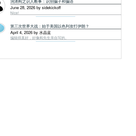
润涛阎之识人断事：识别骗子和骗语
June 28, 2026 by sidekickoff
Nice!
第三次世界大战：始于美国以色列攻打伊朗？
April 4, 2026 by 水晶蓝
编辑得真好，好像阎先生亲自写的。